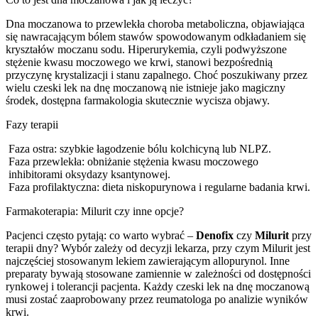
Dna moczanowa to przewlekła choroba metaboliczna, objawiająca
się nawracającym bólem stawów spowodowanym odkładaniem się
kryształów moczanu sodu. Hiperurykemia, czyli podwyższone
stężenie kwasu moczowego we krwi, stanowi bezpośrednią
przyczynę krystalizacji i stanu zapalnego. Choć poszukiwany przez
wielu czeski lek na dnę moczanową nie istnieje jako magiczny
środek, dostępna farmakologia skutecznie wycisza objawy.
Fazy terapii
Faza ostra: szybkie łagodzenie bólu kolchicyną lub NLPZ.
Faza przewlekła: obniżanie stężenia kwasu moczowego
inhibitorami oksydazy ksantynowej.
Faza profilaktyczna: dieta niskopurynowa i regularne badania krwi.
Farmakoterapia: Milurit czy inne opcje?
Pacjenci często pytają: co warto wybrać –
Denofix
czy
Milurit
przy
terapii dny? Wybór zależy od decyzji lekarza, przy czym Milurit jest
najczęściej stosowanym lekiem zawierającym allopurynol. Inne
preparaty bywają stosowane zamiennie w zależności od dostępności
rynkowej i tolerancji pacjenta. Każdy czeski lek na dnę moczanową
musi zostać zaaprobowany przez reumatologa po analizie wyników
krwi.