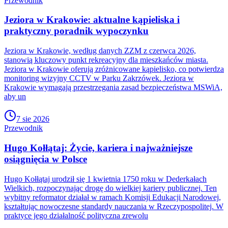
Przewodnik
Jeziora w Krakowie: aktualne kąpieliska i
praktyczny poradnik wypoczynku
Jeziora w Krakowie, według danych ZZM z czerwca 2026,
stanowią kluczowy punkt rekreacyjny dla mieszkańców miasta.
Jeziora w Krakowie oferują zróżnicowane kąpielisko, co potwierdza
monitoring wizyjny CCTV w Parku Zakrzówek. Jeziora w
Krakowie wymagają przestrzegania zasad bezpieczeństwa MSWiA,
aby un
7 sie 2026
Przewodnik
Hugo Kołłątaj: Życie, kariera i najważniejsze
osiągnięcia w Polsce
Hugo Kołłątaj urodził się 1 kwietnia 1750 roku w Dederkałach
Wielkich, rozpoczynając drogę do wielkiej kariery publicznej. Ten
wybitny reformator działał w ramach Komisji Edukacji Narodowej,
kształtując nowoczesne standardy nauczania w Rzeczypospolitej. W
praktyce jego działalność polityczna zrewolu