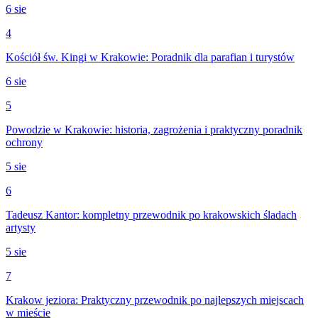
6 sie
4
Kościół św. Kingi w Krakowie: Poradnik dla parafian i turystów
6 sie
5
Powodzie w Krakowie: historia, zagrożenia i praktyczny poradnik
ochrony
5 sie
6
Tadeusz Kantor: kompletny przewodnik po krakowskich śladach
artysty
5 sie
7
Krakow jeziora: Praktyczny przewodnik po najlepszych miejscach
w mieście