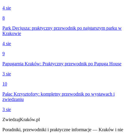
4 sie
8
Park Decjusza: praktyczny przewodnik po najstarszym parku w
Krakowie
4 sie
9
Papugarnia Kraków: Praktyczny przewodnik po Papuga House
3 sie
10
Pałac Krzysztofory: kompletny przewodnik po wystawach i
zwiedzaniu
3 sie
ZwiedzajKraków.pl
Poradniki, przewodniki i praktyczne informacje — Kraków i nie