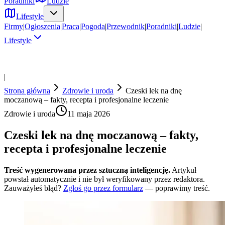
Poradniki
Ludzie
Lifestyle
Firmy
|
Ogłoszenia
|
Praca
|
Pogoda
|
Przewodnik
|
Poradniki
|
Ludzie
|
Lifestyle
|
Strona główna
Zdrowie i uroda
Czeski lek na dnę
moczanową – fakty, recepta i profesjonalne leczenie
Zdrowie i uroda
11 maja 2026
Czeski lek na dnę moczanową – fakty,
recepta i profesjonalne leczenie
Treść wygenerowana przez sztuczną inteligencję.
Artykuł
powstał automatycznie i nie był weryfikowany przez redaktora.
Zauważyłeś błąd?
Zgłoś go przez formularz
— poprawimy treść.