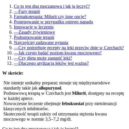
Co to jest dna moczanowa i jak ją leczyć?
—
Fazy terapii
Farmakoterapia: Milurit czy inne opcje?
Postępowanie w przypadku ostrego napadu
Innowacje w leczeniu
—
Zasady żywieniowe
Podsumowanie terapii
Najczęściej zadawane pytania
—
Czy potrzebuję recepty na leki przeciw dnie w Czechach?
—
Jak często badać poziom kwasu moczowego?
—
Czy dieta może zastąpić leki?
—
Dlaczego utylizacja leków jest ważna?
W skrócie:
Nie istnieje unikalny preparat; stosuje się międzynarodowe
standardy takie jak
allopurynol
.
Podstawową terapią w Czechach jest
Milurit
, dostępny na receptę
w każdej aptece.
Nowoczesne leczenie obejmuje
febuksostat
przy nietolerancji
klasycznych inhibitorów.
Skuteczność terapii zależy od utrzymania stężenia kwasu
moczowego w normie 3,5–7,2 mg/dl.
Co to jest dna moczanowa i jak ją leczyć?