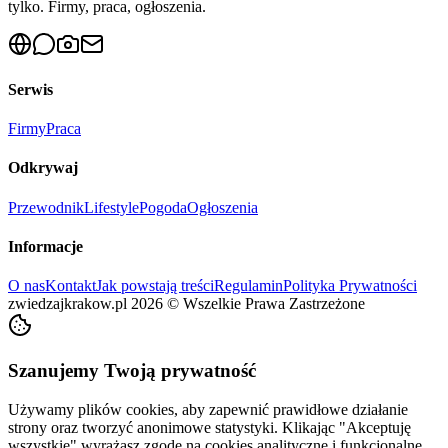
tylko. Firmy, praca, ogłoszenia.
Serwis
Firmy
Praca
Odkrywaj
Przewodnik
Lifestyle
Pogoda
Ogłoszenia
Informacje
O nas
Kontakt
Jak powstają treści
Regulamin
Polityka Prywatności
zwiedzajkrakow.pl
2026
©
Wszelkie Prawa Zastrzeżone
Szanujemy Twoją prywatność
Używamy plików cookies, aby zapewnić prawidłowe działanie
strony oraz tworzyć anonimowe statystyki. Klikając "Akceptuję
wszystkie" wyrażasz zgodę na cookies analityczne i funkcjonalne.