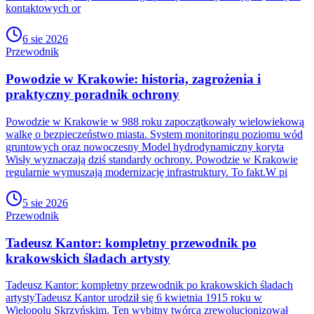
kontaktowych or
6 sie 2026
Przewodnik
Powodzie w Krakowie: historia, zagrożenia i
praktyczny poradnik ochrony
Powodzie w Krakowie w 988 roku zapoczątkowały wielowiekową
walkę o bezpieczeństwo miasta. System monitoringu poziomu wód
gruntowych oraz nowoczesny Model hydrodynamiczny koryta
Wisły wyznaczają dziś standardy ochrony. Powodzie w Krakowie
regularnie wymuszają modernizację infrastruktury. To fakt.W pi
5 sie 2026
Przewodnik
Tadeusz Kantor: kompletny przewodnik po
krakowskich śladach artysty
Tadeusz Kantor: kompletny przewodnik po krakowskich śladach
artystyTadeusz Kantor urodził się 6 kwietnia 1915 roku w
Wielopolu Skrzyńskim. Ten wybitny twórca zrewolucjonizował