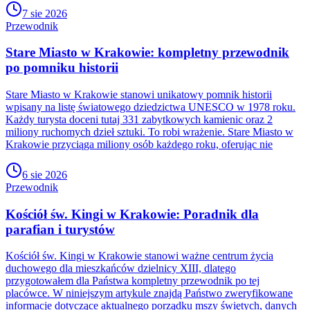
7 sie 2026
Przewodnik
Stare Miasto w Krakowie: kompletny przewodnik
po pomniku historii
Stare Miasto w Krakowie stanowi unikatowy pomnik historii
wpisany na listę światowego dziedzictwa UNESCO w 1978 roku.
Każdy turysta doceni tutaj 331 zabytkowych kamienic oraz 2
miliony ruchomych dzieł sztuki. To robi wrażenie. Stare Miasto w
Krakowie przyciąga miliony osób każdego roku, oferując nie
6 sie 2026
Przewodnik
Kościół św. Kingi w Krakowie: Poradnik dla
parafian i turystów
Kościół św. Kingi w Krakowie stanowi ważne centrum życia
duchowego dla mieszkańców dzielnicy XIII, dlatego
przygotowałem dla Państwa kompletny przewodnik po tej
placówce. W niniejszym artykule znajdą Państwo zweryfikowane
informacje dotyczące aktualnego porządku mszy świętych, danych