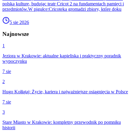
polską kulturę, budując teatr Cricot 2 na fundamentach pamięci i
przedmiotów.W pigułce:Cricoteka gromadzi zbiory, które doku
5 sie 2026
Najnowsze
1
Jeziora w Krakowie: aktualne kąpieliska i praktyczny poradnik
wypoczynku
7 sie
2
Hugo Kołłątaj: Życie, kariera i najważniejsze osiągnięcia w Polsce
7 sie
3
Stare Miasto w Krakowie: kompletny przewodnik po pomniku
historii