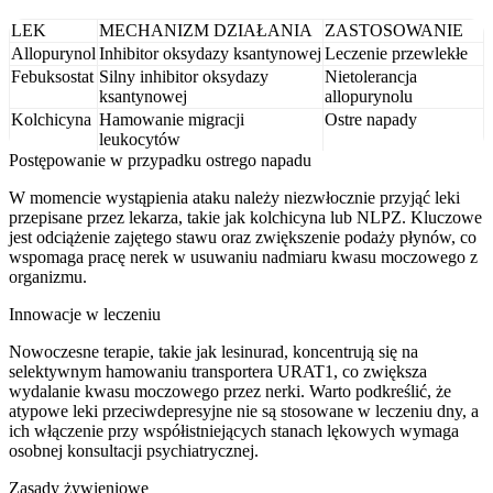
LEK
MECHANIZM DZIAŁANIA
ZASTOSOWANIE
Allopurynol
Inhibitor oksydazy ksantynowej
Leczenie przewlekłe
Febuksostat
Silny inhibitor oksydazy
Nietolerancja
ksantynowej
allopurynolu
Kolchicyna
Hamowanie migracji
Ostre napady
leukocytów
Postępowanie w przypadku ostrego napadu
W momencie wystąpienia ataku należy niezwłocznie przyjąć leki
przepisane przez lekarza, takie jak kolchicyna lub NLPZ. Kluczowe
jest odciążenie zajętego stawu oraz zwiększenie podaży płynów, co
wspomaga pracę nerek w usuwaniu nadmiaru kwasu moczowego z
organizmu.
Innowacje w leczeniu
Nowoczesne terapie, takie jak lesinurad, koncentrują się na
selektywnym hamowaniu transportera URAT1, co zwiększa
wydalanie kwasu moczowego przez nerki. Warto podkreślić, że
atypowe leki przeciwdepresyjne nie są stosowane w leczeniu dny, a
ich włączenie przy współistniejących stanach lękowych wymaga
osobnej konsultacji psychiatrycznej.
Zasady żywieniowe