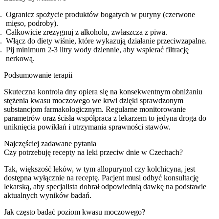
Ogranicz spożycie produktów bogatych w puryny (czerwone
mięso, podroby).
Całkowicie zrezygnuj z alkoholu, zwłaszcza z piwa.
Włącz do diety wiśnie, które wykazują działanie przeciwzapalne.
Pij minimum 2-3 litry wody dziennie, aby wspierać filtrację
nerkową.
Podsumowanie terapii
Skuteczna kontrola dny opiera się na konsekwentnym obniżaniu
stężenia kwasu moczowego we krwi dzięki sprawdzonym
substancjom farmakologicznym. Regularne monitorowanie
parametrów oraz ścisła współpraca z lekarzem to jedyna droga do
uniknięcia powikłań i utrzymania sprawności stawów.
Najczęściej zadawane pytania
Czy potrzebuję recepty na leki przeciw dnie w Czechach?
Tak, większość leków, w tym allopurynol czy kolchicyna, jest
dostępna wyłącznie na receptę. Pacjent musi odbyć konsultację
lekarską, aby specjalista dobrał odpowiednią dawkę na podstawie
aktualnych wyników badań.
Jak często badać poziom kwasu moczowego?