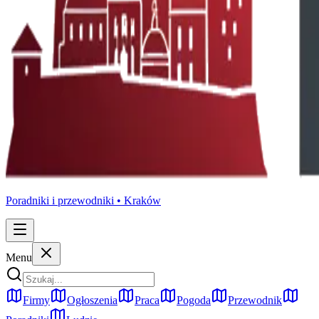
Poradniki i przewodniki •
Kraków
Menu
Firmy
Ogłoszenia
Praca
Pogoda
Przewodnik