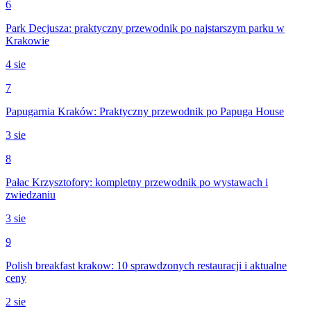
6
Park Decjusza: praktyczny przewodnik po najstarszym parku w
Krakowie
4 sie
7
Papugarnia Kraków: Praktyczny przewodnik po Papuga House
3 sie
8
Pałac Krzysztofory: kompletny przewodnik po wystawach i
zwiedzaniu
3 sie
9
Polish breakfast krakow: 10 sprawdzonych restauracji i aktualne
ceny
2 sie