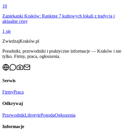
10
Zapiekanki Kraków: Ranking 7 kultowych lokali z tradycją i
aktualne ceny
1 sie
ZwiedzajKraków.pl
Poradniki, przewodniki i praktyczne informacje — Kraków i nie
tylko. Firmy, praca, ogłoszenia.
Serwis
Firmy
Praca
Odkrywaj
Przewodnik
Lifestyle
Pogoda
Ogłoszenia
Informacje