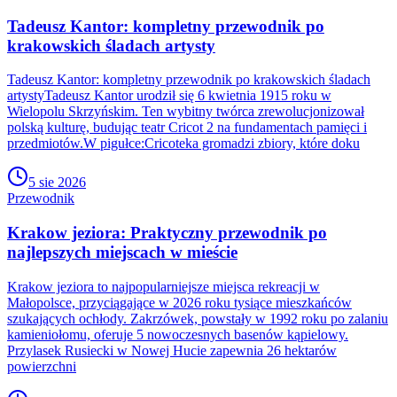
Tadeusz Kantor: kompletny przewodnik po
krakowskich śladach artysty
Tadeusz Kantor: kompletny przewodnik po krakowskich śladach
artystyTadeusz Kantor urodził się 6 kwietnia 1915 roku w
Wielopolu Skrzyńskim. Ten wybitny twórca zrewolucjonizował
polską kulturę, budując teatr Cricot 2 na fundamentach pamięci i
przedmiotów.W pigułce:Cricoteka gromadzi zbiory, które doku
5 sie 2026
Przewodnik
Krakow jeziora: Praktyczny przewodnik po
najlepszych miejscach w mieście
Krakow jeziora to najpopularniejsze miejsca rekreacji w
Małopolsce, przyciągające w 2026 roku tysiące mieszkańców
szukających ochłody. Zakrzówek, powstały w 1992 roku po zalaniu
kamieniołomu, oferuje 5 nowoczesnych basenów kąpielowy.
Przylasek Rusiecki w Nowej Hucie zapewnia 26 hektarów
powierzchni