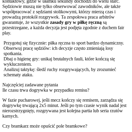
kontaktowy, gdzie w ułamku sekundy dochodzi do wielu starć.
Sędziowie muszą nie tylko obserwować zawodników, ale także
współpracować z sędziami stolikowymi, którzy mierzą czas i
prowadzą protokół rozgrywek. Ta zespołowa praca arbitrów
gwarantuje, że wszystkie
zasady gry w piłkę ręczną
są
przestrzegane, a każda decyzja jest podjęta zgodnie z duchem fair
play.
Przygotuj się fizycznie: piłka ręczna to sport bardzo dynamiczny.
Obserwuj pracę sędziów: ich decyzje często zmieniają losy
spotkania.
Dbaj o higienę gry: unikaj brutalnych fauli, które kończą się
wykluczeniem.
Analizuj taktykę: śledź ruchy rozgrywających, by zrozumieć
schematy ataku.
Najczęściej zadawane pytania
Ile czasu trwa dogrywka w przypadku remisu?
W fazie pucharowej, jeśli mecz kończy się remisem, zarządza się
dogrywkę trwającą 2x5 minut. Jeśli po tym czasie wynik nadal jest
nierozstrzygnięty, rozgrywana jest kolejna partia lub seria rzutów
karnych.
Czy bramkarz może opuścić pole bramkowe?