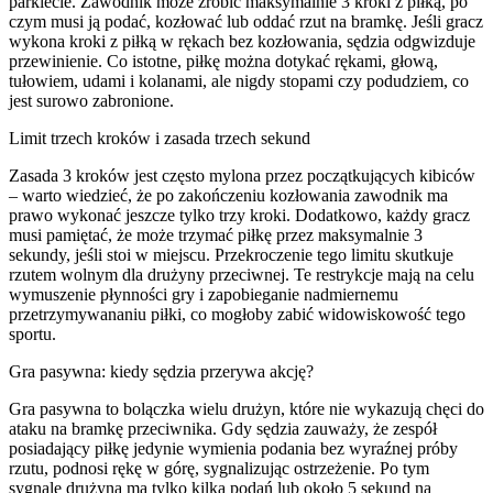
parkiecie. Zawodnik może zrobić maksymalnie 3 kroki z piłką, po
czym musi ją podać, kozłować lub oddać rzut na bramkę. Jeśli gracz
wykona kroki z piłką w rękach bez kozłowania, sędzia odgwizduje
przewinienie. Co istotne, piłkę można dotykać rękami, głową,
tułowiem, udami i kolanami, ale nigdy stopami czy podudziem, co
jest surowo zabronione.
Limit trzech kroków i zasada trzech sekund
Zasada 3 kroków jest często mylona przez początkujących kibiców
– warto wiedzieć, że po zakończeniu kozłowania zawodnik ma
prawo wykonać jeszcze tylko trzy kroki. Dodatkowo, każdy gracz
musi pamiętać, że może trzymać piłkę przez maksymalnie 3
sekundy, jeśli stoi w miejscu. Przekroczenie tego limitu skutkuje
rzutem wolnym dla drużyny przeciwnej. Te restrykcje mają na celu
wymuszenie płynności gry i zapobieganie nadmiernemu
przetrzymywananiu piłki, co mogłoby zabić widowiskowość tego
sportu.
Gra pasywna: kiedy sędzia przerywa akcję?
Gra pasywna to bolączka wielu drużyn, które nie wykazują chęci do
ataku na bramkę przeciwnika. Gdy sędzia zauważy, że zespół
posiadający piłkę jedynie wymienia podania bez wyraźnej próby
rzutu, podnosi rękę w górę, sygnalizując ostrzeżenie. Po tym
sygnale drużyna ma tylko kilka podań lub około 5 sekund na