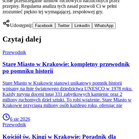
ścisłe przestrzeganie limitów ruchowych narzuconych przez
przepisy. Regularna analiza tych zasad pozwoli Ci w pełni
zrozumieć piękno tej wymagającej, zespołowej gry.
Udostępnij:
Facebook
Twitter
LinkedIn
WhatsApp
Czytaj dalej
Przewodnik
Stare Miasto w Krakowie: kompletny przewodnik
po pomniku historii
Stare Miasto w Krakowie stanowi unikatowy pomnik historii
wpisany na listę światowego dziedzictwa UNESCO w 1978 roku.
Każdy turysta doceni tutaj 331 zabytkowych kamienic oraz 2
miliony ruchomych dzieł sztuki. To robi wrażenie. Stare Miasto w
Krakowie przyciąga miliony osób każdego roku, oferując nie
6 sie 2026
Przewodnik
Kościół św. Kingi w Krakowie: Poradnik dla