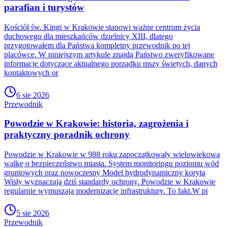
parafian i turystów
Kościół św. Kingi w Krakowie stanowi ważne centrum życia
duchowego dla mieszkańców dzielnicy XIII, dlatego
przygotowałem dla Państwa kompletny przewodnik po tej
placówce. W niniejszym artykule znajdą Państwo zweryfikowane
informacje dotyczące aktualnego porządku mszy świętych, danych
kontaktowych or
6 sie 2026
Przewodnik
Powodzie w Krakowie: historia, zagrożenia i
praktyczny poradnik ochrony
Powodzie w Krakowie w 988 roku zapoczątkowały wielowiekową
walkę o bezpieczeństwo miasta. System monitoringu poziomu wód
gruntowych oraz nowoczesny Model hydrodynamiczny koryta
Wisły wyznaczają dziś standardy ochrony. Powodzie w Krakowie
regularnie wymuszają modernizację infrastruktury. To fakt.W pi
5 sie 2026
Przewodnik