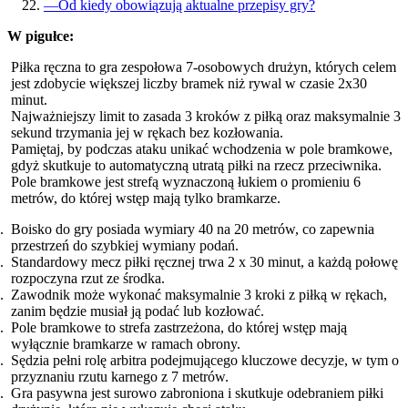
—
Od kiedy obowiązują aktualne przepisy gry?
W pigułce:
Piłka ręczna to gra zespołowa 7-osobowych drużyn, których celem
jest zdobycie większej liczby bramek niż rywal w czasie 2x30
minut.
Najważniejszy limit to zasada 3 kroków z piłką oraz maksymalnie 3
sekund trzymania jej w rękach bez kozłowania.
Pamiętaj, by podczas ataku unikać wchodzenia w pole bramkowe,
gdyż skutkuje to automatyczną utratą piłki na rzecz przeciwnika.
Pole bramkowe jest strefą wyznaczoną łukiem o promieniu 6
metrów, do której wstęp mają tylko bramkarze.
Boisko do gry posiada wymiary 40 na 20 metrów, co zapewnia
przestrzeń do szybkiej wymiany podań.
Standardowy mecz piłki ręcznej trwa 2 x 30 minut, a każdą połowę
rozpoczyna rzut ze środka.
Zawodnik może wykonać maksymalnie 3 kroki z piłką w rękach,
zanim będzie musiał ją podać lub kozłować.
Pole bramkowe to strefa zastrzeżona, do której wstęp mają
wyłącznie bramkarze w ramach obrony.
Sędzia pełni rolę arbitra podejmującego kluczowe decyzje, w tym o
przyznaniu rzutu karnego z 7 metrów.
Gra pasywna jest surowo zabroniona i skutkuje odebraniem piłki