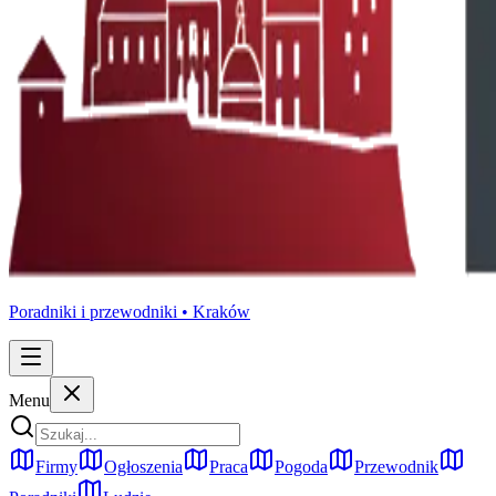
Poradniki i przewodniki •
Kraków
Menu
Firmy
Ogłoszenia
Praca
Pogoda
Przewodnik