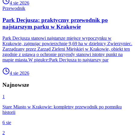
4 sie 2026
Przewodnik
Park Decjusza: praktyczny przewodnik po
najstarszym parku w Krakowie
Park Decjusza stanowi najstarsze miejsce wypoczynku w
Krakowie, zajmując powierzchnię 9,69 ha w dzielnicy Zwierzyniec.
Zarządzany przez Zarząd Zieleni Miejskiej w Krakowie, obiekt ten
zgodnie z ustawą o ochronie przyrody stanowi istotny punkt na
mapie miasta.W pigułce:Park Decjusza to najstarszy par
4 sie 2026
Najnowsze
1
Stare Miasto w Krakowie: kompletny przewodnik po pomniku
historii
6 sie
2