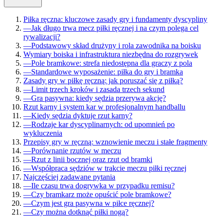
Piłka ręczna: kluczowe zasady gry i fundamenty dyscypliny
—
Jak długo trwa mecz piłki ręcznej i na czym polega cel
rywalizacji?
—
Podstawowy skład drużyny i rola zawodnika na boisku
Wymiary boiska i infrastruktura niezbędna do rozgrywek
—
Pole bramkowe: strefa niedostępna dla graczy z pola
—
Standardowe wyposażenie: piłka do gry i bramka
Zasady gry w piłkę ręczną: jak poruszać się z piłką?
—
Limit trzech kroków i zasada trzech sekund
—
Gra pasywna: kiedy sędzia przerywa akcję?
Rzut karny i system kar w profesjonalnym handballu
—
Kiedy sędzia dyktuje rzut karny?
—
Rodzaje kar dyscyplinarnych: od upomnień po
wykluczenia
Przepisy gry w ręczną: wznowienie meczu i stałe fragmenty
—
Porównanie rzutów w meczu
—
Rzut z linii bocznej oraz rzut od bramki
—
Współpraca sędziów w trakcie meczu piłki ręcznej
Najczęściej zadawane pytania
—
Ile czasu trwa dogrywka w przypadku remisu?
—
Czy bramkarz może opuścić pole bramkowe?
—
Czym jest gra pasywna w piłce ręcznej?
—
Czy można dotknąć piłki nogą?