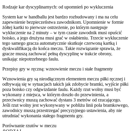
Rodzaje kar dyscyplinarnych: od upomnień po wykluczenia
System kar w handballu jest bardzo rozbudowany i ma na celu
zapewnienie bezpieczeństwa zawodnikom. Upomnienie w formie
żółtej kartki to pierwsze ostrzeżenie, po którym następuje
wykluczenie na 2 minuty – w tym czasie zawodnik musi opuścić
boisko, a jego drużyna musi grać w osłabieniu. Trzecie wykluczenie
tego samego gracza automatycznie skutkuje czerwoną kartką i
dyskwalifikacją do końca meczu. Takie rozwiązanie sprawia, że
gracze muszą zachować pełną dyscyplinę w trakcie obrony,
unikając niepotrzebnego faulu.
Przepisy gry w ręczną: wznowienie meczu i stałe fragmenty
Wznowienia gry są nieodłącznym elementem meczu piłki ręcznej i
odbywają się w sytuacjach takich jak zdobycie bramki, wyjście piłki
poza boisko czy odgwizdanie faulu. Każdy rzut wolny musi być
wykonany z miejsca, w którym doszło do przewinienia, a
przeciwnicy muszą zachować dystans 3 metrów od rzucającego.
Jeśli rzut wolny jest wykonywany w pobliżu linii pola bramkowego,
zawodnicy muszą przestrzegać precyzyjnego ustawienia, aby nie
utrudniać wykonania stałego fragmentu gry.
Porównanie rzutów w meczu