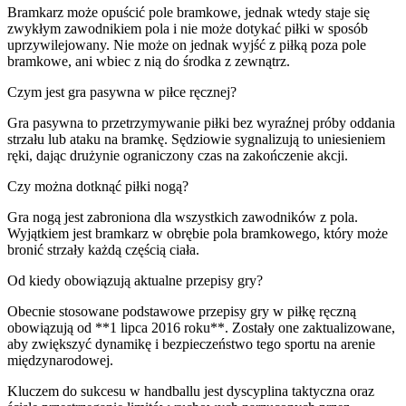
Bramkarz może opuścić pole bramkowe, jednak wtedy staje się
zwykłym zawodnikiem pola i nie może dotykać piłki w sposób
uprzywilejowany. Nie może on jednak wyjść z piłką poza pole
bramkowe, ani wbiec z nią do środka z zewnątrz.
Czym jest gra pasywna w piłce ręcznej?
Gra pasywna to przetrzymywanie piłki bez wyraźnej próby oddania
strzału lub ataku na bramkę. Sędziowie sygnalizują to uniesieniem
ręki, dając drużynie ograniczony czas na zakończenie akcji.
Czy można dotknąć piłki nogą?
Gra nogą jest zabroniona dla wszystkich zawodników z pola.
Wyjątkiem jest bramkarz w obrębie pola bramkowego, który może
bronić strzały każdą częścią ciała.
Od kiedy obowiązują aktualne przepisy gry?
Obecnie stosowane podstawowe przepisy gry w piłkę ręczną
obowiązują od **1 lipca 2016 roku**. Zostały one zaktualizowane,
aby zwiększyć dynamikę i bezpieczeństwo tego sportu na arenie
międzynarodowej.
Kluczem do sukcesu w handballu jest dyscyplina taktyczna oraz