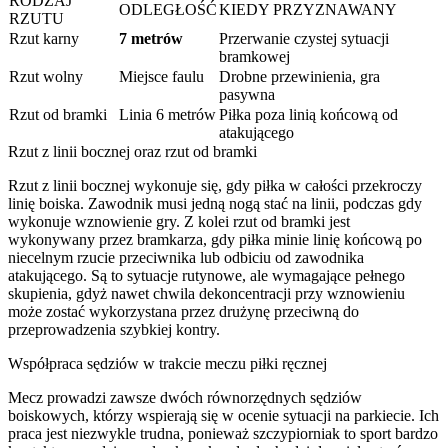
RODZAJ
ODLEGŁOŚĆ
KIEDY PRZYZNAWANY
RZUTU
Rzut karny
7 metrów
Przerwanie czystej sytuacji
bramkowej
Rzut wolny
Miejsce faulu
Drobne przewinienia, gra
pasywna
Rzut od bramki
Linia 6 metrów
Piłka poza linią końcową od
atakującego
Rzut z linii bocznej oraz rzut od bramki
Rzut z linii bocznej wykonuje się, gdy piłka w całości przekroczy
linię boiska. Zawodnik musi jedną nogą stać na linii, podczas gdy
wykonuje wznowienie gry. Z kolei rzut od bramki jest
wykonywany przez bramkarza, gdy piłka minie linię końcową po
niecelnym rzucie przeciwnika lub odbiciu od zawodnika
atakującego. Są to sytuacje rutynowe, ale wymagające pełnego
skupienia, gdyż nawet chwila dekoncentracji przy wznowieniu
może zostać wykorzystana przez drużynę przeciwną do
przeprowadzenia szybkiej kontry.
Współpraca sędziów w trakcie meczu piłki ręcznej
Mecz prowadzi zawsze dwóch równorzędnych sędziów
boiskowych, którzy wspierają się w ocenie sytuacji na parkiecie. Ich
praca jest niezwykle trudna, ponieważ szczypiorniak to sport bardzo