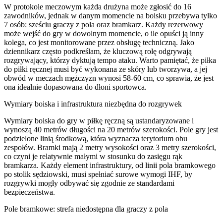
W protokole meczowym każda drużyna może zgłosić do 16
zawodników, jednak w danym momencie na boisku przebywa tylko
7 osób: sześciu graczy z pola oraz bramkarz. Każdy rezerwowy
może wejść do gry w dowolnym momencie, o ile opuści ją inny
kolega, co jest monitorowane przez obsługę techniczną. Jako
dziennikarz często podkreślam, że kluczową rolę odgrywają
rozgrywający, którzy dyktują tempo ataku. Warto pamiętać, że piłka
do piłki ręcznej musi być wykonana ze skóry lub tworzywa, a jej
obwód w meczach mężczyzn wynosi 58-60 cm, co sprawia, że jest
ona idealnie dopasowana do dłoni sportowca.
Wymiary boiska i infrastruktura niezbędna do rozgrywek
Wymiary boiska do gry w piłkę ręczną są ustandaryzowane i
wynoszą 40 metrów długości na 20 metrów szerokości. Pole gry jest
podzielone linią środkową, która wyznacza terytorium obu
zespołów. Bramki mają 2 metry wysokości oraz 3 metry szerokości,
co czyni je relatywnie małymi w stosunku do zasięgu rąk
bramkarza. Każdy element infrastruktury, od linii pola bramkowego
po stolik sędziowski, musi spełniać surowe wymogi IHF, by
rozgrywki mogły odbywać się zgodnie ze standardami
bezpieczeństwa.
Pole bramkowe: strefa niedostępna dla graczy z pola