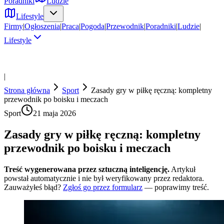
Poradniki
Ludzie
Lifestyle
Firmy
|
Ogłoszenia
|
Praca
|
Pogoda
|
Przewodnik
|
Poradniki
|
Ludzie
|
Lifestyle
|
Strona główna
Sport
Zasady gry w piłkę ręczną: kompletny
przewodnik po boisku i meczach
Sport
21 maja 2026
Zasady gry w piłkę ręczną: kompletny
przewodnik po boisku i meczach
Treść wygenerowana przez sztuczną inteligencję.
Artykuł
powstał automatycznie i nie był weryfikowany przez redaktora.
Zauważyłeś błąd?
Zgłoś go przez formularz
— poprawimy treść.