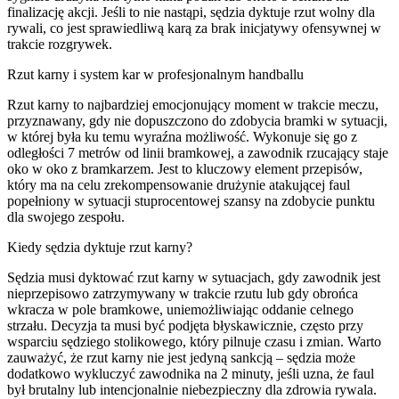
finalizację akcji. Jeśli to nie nastąpi, sędzia dyktuje rzut wolny dla
rywali, co jest sprawiedliwą karą za brak inicjatywy ofensywnej w
trakcie rozgrywek.
Rzut karny i system kar w profesjonalnym handballu
Rzut karny to najbardziej emocjonujący moment w trakcie meczu,
przyznawany, gdy nie dopuszczono do zdobycia bramki w sytuacji,
w której była ku temu wyraźna możliwość. Wykonuje się go z
odległości 7 metrów od linii bramkowej, a zawodnik rzucający staje
oko w oko z bramkarzem. Jest to kluczowy element przepisów,
który ma na celu zrekompensowanie drużynie atakującej faul
popełniony w sytuacji stuprocentowej szansy na zdobycie punktu
dla swojego zespołu.
Kiedy sędzia dyktuje rzut karny?
Sędzia musi dyktować rzut karny w sytuacjach, gdy zawodnik jest
nieprzepisowo zatrzymywany w trakcie rzutu lub gdy obrońca
wkracza w pole bramkowe, uniemożliwiając oddanie celnego
strzału. Decyzja ta musi być podjęta błyskawicznie, często przy
wsparciu sędziego stolikowego, który pilnuje czasu i zmian. Warto
zauważyć, że rzut karny nie jest jedyną sankcją – sędzia może
dodatkowo wykluczyć zawodnika na 2 minuty, jeśli uzna, że faul
był brutalny lub intencjonalnie niebezpieczny dla zdrowia rywala.