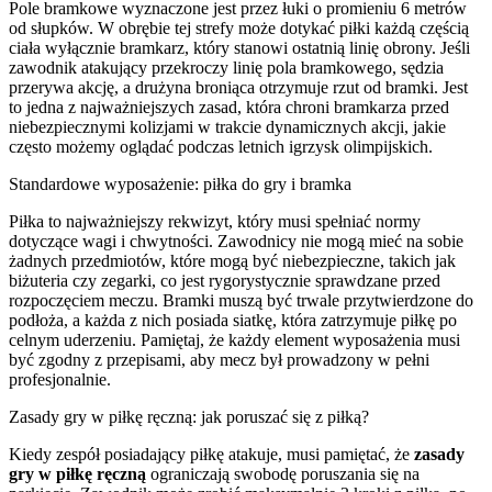
Pole bramkowe wyznaczone jest przez łuki o promieniu 6 metrów
od słupków. W obrębie tej strefy może dotykać piłki każdą częścią
ciała wyłącznie bramkarz, który stanowi ostatnią linię obrony. Jeśli
zawodnik atakujący przekroczy linię pola bramkowego, sędzia
przerywa akcję, a drużyna broniąca otrzymuje rzut od bramki. Jest
to jedna z najważniejszych zasad, która chroni bramkarza przed
niebezpiecznymi kolizjami w trakcie dynamicznych akcji, jakie
często możemy oglądać podczas letnich igrzysk olimpijskich.
Standardowe wyposażenie: piłka do gry i bramka
Piłka to najważniejszy rekwizyt, który musi spełniać normy
dotyczące wagi i chwytności. Zawodnicy nie mogą mieć na sobie
żadnych przedmiotów, które mogą być niebezpieczne, takich jak
biżuteria czy zegarki, co jest rygorystycznie sprawdzane przed
rozpoczęciem meczu. Bramki muszą być trwale przytwierdzone do
podłoża, a każda z nich posiada siatkę, która zatrzymuje piłkę po
celnym uderzeniu. Pamiętaj, że każdy element wyposażenia musi
być zgodny z przepisami, aby mecz był prowadzony w pełni
profesjonalnie.
Zasady gry w piłkę ręczną: jak poruszać się z piłką?
Kiedy zespół posiadający piłkę atakuje, musi pamiętać, że
zasady
gry w piłkę ręczną
ograniczają swobodę poruszania się na