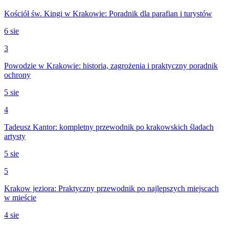
Kościół św. Kingi w Krakowie: Poradnik dla parafian i turystów
6 sie
3
Powodzie w Krakowie: historia, zagrożenia i praktyczny poradnik
ochrony
5 sie
4
Tadeusz Kantor: kompletny przewodnik po krakowskich śladach
artysty
5 sie
5
Krakow jeziora: Praktyczny przewodnik po najlepszych miejscach
w mieście
4 sie