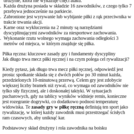
drużynie, która nie wykazuje chęci ataku.
Każda drużyna posiada w składzie 16 zawodników, z czego tylko 7
przebywa jednocześnie na parkiecie.
Zabronione jest wyrywanie lub wybijanie piłki z rąk przeciwnika w
trakcie trwania akcji.
Karne oraz wykluczenia na 2 minuty są narzędziami
dyscyplinującymi zawodników za niesportowe zachowania.
Wykonanie rzutu wolnego wymaga zachowania odległości 3
metrów od miejsca, w którym znajduje się piłka.
Piłka ręczna: kluczowe zasady gry i fundamenty dyscypliny
Jak długo trwa mecz piłki ręcznej i na czym polega cel rywalizacji?
Kiedy pytasz, jak długo trwa mecz piłki ręcznej, odpowiedź jest
prosta: spotkanie składa się z dwóch połów po 30 minut każda,
przedzielonych 10-minutową przerwą. Celem gry jest zdobycie
większej liczby bramek niż rywal, co wymaga od zawodników nie
tylko siły fizycznej, ale i doskonałej taktyki. W sytuacjach
pucharowych, gdy na tablicy wyników widnieje remis, konieczne
jest rozegranie dogrywki, co dodatkowo podnosi temperaturę
widowiska. Te
zasady gry w piłkę ręczną
definiują ten sport jako
rywalizację, w której każdy zawodnik musi przestrzegać ścisłych
ram czasowych, aby uniknąć kar.
Podstawowy skład drużyny i rola zawodnika na boisku