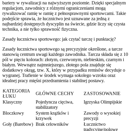
bariery w rywalizacji na najwyższym poziomie. Dzięki specjalnym
regulacjom, zawodnicy z różnymi ograniczeniami mogą
rywalizować ramię w ramię z pełnosprawnymi sportowcami. Takie
podejście sprawia, że łucznictwo jest uznawane za jedną z
najbardziej dostępnych dyscyplin na świecie, gdzie liczy się czysta
technika, a nie tylko sprawność fizyczna.
Zasady łucznictwa sportowego: jak czytać tarczę i punktację?
Zasady łucznictwa sportowego są precyzyjnie określone, a tarcze
stanowią centrum uwagi każdego zawodnika. Tarcza składa się z 10
pól w pięciu kolorach: złotym, czerwonym, niebieskim, czarnym i
białym. Wewnątrz najmniejszego, złotego pola znajduje się
dodatkowy okrąg, tzw. X, który w przypadku remisów decyduje o
wygranej. Trafienie w środek wymaga sokolego wzroku oraz
idealnej pracy mięśni przedramienia i stabilnej postawy.
KATEGORIA
GŁÓWNE CECHY
ZASTOSOWANIE
ŁUKU
Klasyczny
Pojedyncza cięciwa,
Igrzyska Olimpijskie
stabilizatory
Bloczkowy
System krążków i
Zawody o wysokiej
krzywek
precyzji
Goły (Barebow)
Brak celowników
Łucznictwo
tradycyjne/polowe