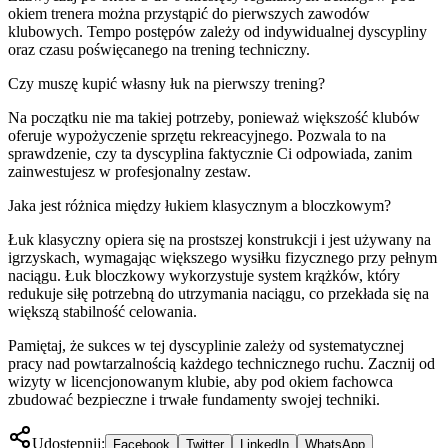
okiem trenera można przystąpić do pierwszych zawodów
klubowych. Tempo postępów zależy od indywidualnej dyscypliny
oraz czasu poświęcanego na trening techniczny.
Czy muszę kupić własny łuk na pierwszy trening?
Na początku nie ma takiej potrzeby, ponieważ większość klubów
oferuje wypożyczenie sprzętu rekreacyjnego. Pozwala to na
sprawdzenie, czy ta dyscyplina faktycznie Ci odpowiada, zanim
zainwestujesz w profesjonalny zestaw.
Jaka jest różnica między łukiem klasycznym a bloczkowym?
Łuk klasyczny opiera się na prostszej konstrukcji i jest używany na
igrzyskach, wymagając większego wysiłku fizycznego przy pełnym
naciągu. Łuk bloczkowy wykorzystuje system krążków, który
redukuje siłę potrzebną do utrzymania naciągu, co przekłada się na
większą stabilność celowania.
Pamiętaj, że sukces w tej dyscyplinie zależy od systematycznej
pracy nad powtarzalnością każdego technicznego ruchu. Zacznij od
wizyty w licencjonowanym klubie, aby pod okiem fachowca
zbudować bezpieczne i trwałe fundamenty swojej techniki.
Udostępnij:
Facebook
Twitter
LinkedIn
WhatsApp