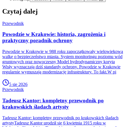
Czytaj dalej
Przewodnik
Powodzie w Krakowie: historia, zagrożenia i
praktyczny poradnik ochrony
Powodzie w Krakowie w 988 roku zapoczątkowały wielowiekową
walkę o bezpieczeństwo miasta. System monitoringu poziomu wód
gruntowych oraz nowoczesny Model hydrodynamiczny koryta
Wisły wyznaczają dziś standardy ochrony. Powodzie w Krakowie
regularnie wymuszają modernizację infrastruktury. To fakt.W pi
5 sie 2026
Przewodnik
Tadeusz Kantor: kompletny przewodnik po
krakowskich śladach artysty
Tadeusz Kantor: kompletny przewodnik po krakowskich śladach
artystyTadeusz Kantor urodził się 6 kwietnia 1915 roku w