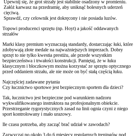
Upewnij się, że grot strzały jest stabilnie osadzony w promieniu.
Załóż karwasz na przedramię, aby uniknąć bolesnych uderzeń
cięciwą.
Sprawdź, czy celownik jest dokręcony i nie posiada luzów.
Topowi producenci sprzętu (np. Hoyt) a jakość oddawanych
strzałów
Marki klasy premium wyznaczają standardy, dostarczając łuki, które
zdobywają złote medale na najważniejszych imprezach. Dobry
sprzęt to nie tylko kwestia prestiżu, ale przede wszystkim
bezpieczeństwa i trwałości konstrukcji. Pamiętaj, że w łuku
klasycznym i bloczkowym można korzystać ze sprzętu optycznego
przed oddaniem strzału, ale nie może on być stałą częścią łuku.
Najczęściej zadawane pytania
Czy łucznictwo sportowe jest bezpiecznym sportem dla dzieci?
Tak, łucznictwo jest bezpieczne pod warunkiem nadzoru
wykwalifikowanego instruktora na profesjonalnym obiekcie.
Przestrzeganie rygorystycznych zasad na linii ognia czyni z niego
sport kontrolowany i mało urazowy.
Ile czasu potrzeba, aby zacząć brać udział w zawodach?
Zazwyczaj po około 3 do 6 miesięcy regularnych treningów pod