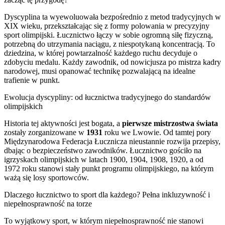
Dyscyplina ta wyewoluowała bezpośrednio z metod tradycyjnych w
XIX wieku, przekształcając się z formy polowania w precyzyjny
sport olimpijski. Łucznictwo łączy w sobie ogromną siłę fizyczną,
potrzebną do utrzymania naciągu, z niespotykaną koncentracją. To
dziedzina, w której powtarzalność każdego ruchu decyduje o
zdobyciu medalu. Każdy zawodnik, od nowicjusza po mistrza kadry
narodowej, musi opanować technikę pozwalającą na idealne
trafienie w punkt.
Ewolucja dyscypliny: od łucznictwa tradycyjnego do standardów
olimpijskich
Historia tej aktywności jest bogata, a
pierwsze mistrzostwa świata
zostały zorganizowane w
1931
roku we Lwowie. Od tamtej pory
Międzynarodowa Federacja Łucznicza nieustannie rozwija przepisy,
dbając o bezpieczeństwo zawodników. Łucznictwo gościło na
igrzyskach olimpijskich w latach 1900, 1904, 1908, 1920, a od
1972 roku stanowi stały punkt programu olimpijskiego, na którym
ważą się losy sportowców.
Dlaczego łucznictwo to sport dla każdego? Pełna inkluzywność i
niepełnosprawność na torze
To wyjątkowy sport, w którym niepełnosprawność nie stanowi