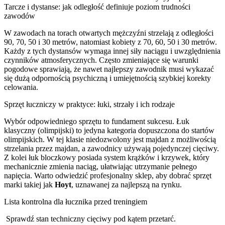
Tarcze i dystanse: jak odległość definiuje poziom trudności
zawodów
W zawodach na torach otwartych mężczyźni strzelają z odległości
90, 70, 50 i 30 metrów, natomiast kobiety z 70, 60, 50 i 30 metrów.
Każdy z tych dystansów wymaga innej siły naciągu i uwzględnienia
czynników atmosferycznych. Często zmieniające się warunki
pogodowe sprawiają, że nawet najlepszy zawodnik musi wykazać
się dużą odpornością psychiczną i umiejętnością szybkiej korekty
celowania.
Sprzęt łuczniczy w praktyce: łuki, strzały i ich rodzaje
Wybór odpowiedniego sprzętu to fundament sukcesu. Łuk
klasyczny (olimpijski) to jedyna kategoria dopuszczona do startów
olimpijskich. W tej klasie niedozwolony jest majdan z możliwością
strzelania przez majdan, a zawodnicy używają pojedynczej cięciwy.
Z kolei łuk bloczkowy posiada system krążków i krzywek, który
mechanicznie zmienia naciąg, ułatwiając utrzymanie pełnego
napięcia. Warto odwiedzić profesjonalny sklep, aby dobrać sprzęt
marki takiej jak
Hoyt
, uznawanej za najlepszą na rynku.
Lista kontrolna dla łucznika przed treningiem
Sprawdź stan techniczny cięciwy pod kątem przetarć.