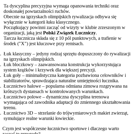
Ta dyscyplina precyzyjna wymaga opanowania techniki oraz
doskonałej powtarzalności ruchów.
Obecnie na igrzyskach olimpijskich rywalizacja odbywa się
wyłącznie w kategorii łuku klasycznego.
Początkujący powinni zacząć od wizyty w klubie zrzeszonym w
organizacji, jaką jest
Polski Związek Łuczniczy
.
Tarcza łucznicza składa się z 10 pól punktowych, a trafienie w
środek ("X") jest kluczowe przy remisach.
Łuk klasyczny – jedyny rodzaj sprzętu dopuszczony do rywalizacji
na igrzyskach olimpijskich.
Łuk bloczkowy – zaawansowana konstrukcja wykorzystująca
system krążków i krzywek dla większej precyzji.
Łuk goły – minimalistyczna kategoria pozbawiona celowników i
stabilizatorów, sprawdzająca naturalne umiejętności łucznika.
Łucznictwo halowe – popularna odmiana zimowa rozgrywana na
krótszych dystansach w kontrolowanych warunkach.
Łucznictwo polowe – dynamiczna dyscyplina terenowa
wymagająca od zawodnika adaptacji do zmiennego ukształtowania
terenu.
Łucznictwo 3D – strzelanie do trójwymiarowych makiet zwierząt,
symulujące realne warunki łowieckie.
Czym jest współczesne łucznictwo sportowe i dlaczego warto
zacząć tę przygodę?