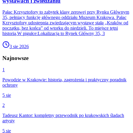
wystawach i zwiedzaniu
Pałac Krzysztofory to zabytek klasy zerowej przy Rynku Głównym
35, pełniący funkcję głównego oddziału Muzeum Krakowa. Pałac
Krzysztofory udostępnia zwiedzającym wystawę stałą „Kraków od
początku, bez końca” od wtorku do niedzieli. To miejsce tętni
historią.W pigułce:Lokalizacja to Rynek Główny 35, 3
3 sie 2026
Najnowsze
1
Powodzie w Krakowie: historia, zagrożenia i praktyczny poradnik
ochrony
5 sie
2
Tadeusz Kantor: kompletny przewodnik po krakowskich śladach
artysty
5 sie