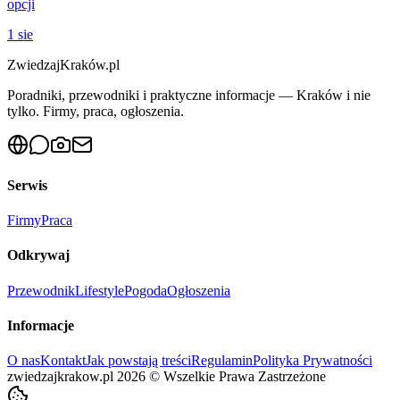
opcji
1 sie
ZwiedzajKraków.pl
Poradniki, przewodniki i praktyczne informacje — Kraków i nie
tylko. Firmy, praca, ogłoszenia.
Serwis
Firmy
Praca
Odkrywaj
Przewodnik
Lifestyle
Pogoda
Ogłoszenia
Informacje
O nas
Kontakt
Jak powstają treści
Regulamin
Polityka Prywatności
zwiedzajkrakow.pl
2026
©
Wszelkie Prawa Zastrzeżone