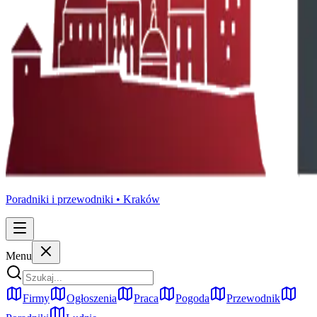
Poradniki i przewodniki •
Kraków
Menu
Firmy
Ogłoszenia
Praca
Pogoda
Przewodnik