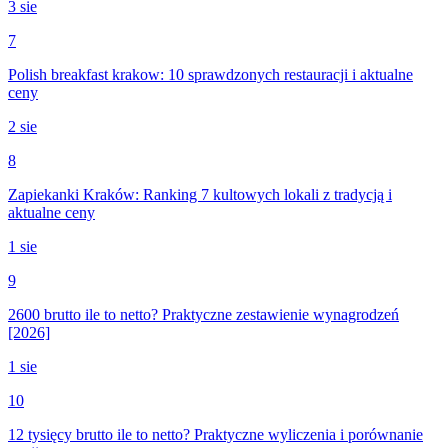
3 sie
7
Polish breakfast krakow: 10 sprawdzonych restauracji i aktualne
ceny
2 sie
8
Zapiekanki Kraków: Ranking 7 kultowych lokali z tradycją i
aktualne ceny
1 sie
9
2600 brutto ile to netto? Praktyczne zestawienie wynagrodzeń
[2026]
1 sie
10
12 tysięcy brutto ile to netto? Praktyczne wyliczenia i porównanie