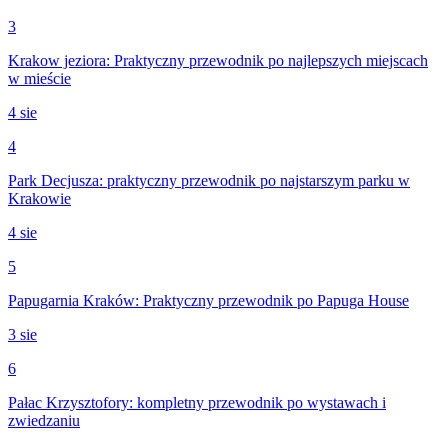
3
Krakow jeziora: Praktyczny przewodnik po najlepszych miejscach
w mieście
4 sie
4
Park Decjusza: praktyczny przewodnik po najstarszym parku w
Krakowie
4 sie
5
Papugarnia Kraków: Praktyczny przewodnik po Papuga House
3 sie
6
Pałac Krzysztofory: kompletny przewodnik po wystawach i
zwiedzaniu