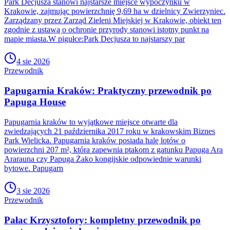
Park Decjusza stanowi najstarsze miejsce wypoczynku w
Krakowie, zajmując powierzchnię 9,69 ha w dzielnicy Zwierzyniec.
Zarządzany przez Zarząd Zieleni Miejskiej w Krakowie, obiekt ten
zgodnie z ustawą o ochronie przyrody stanowi istotny punkt na
mapie miasta.W pigułce:Park Decjusza to najstarszy par
4 sie 2026
Przewodnik
Papugarnia Kraków: Praktyczny przewodnik po
Papuga House
Papugarnia kraków to wyjątkowe miejsce otwarte dla
zwiedzających 21 października 2017 roku w krakowskim Biznes
Park Wielicka. Papugarnia kraków posiada halę lotów o
powierzchni 207 m², która zapewnia ptakom z gatunku Papuga Ara
Ararauna czy Papuga Żako kongijskie odpowiednie warunki
bytowe. Papugarn
3 sie 2026
Przewodnik
Pałac Krzysztofory: kompletny przewodnik po