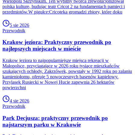
Wielopolu Skrzyńskim. Ten wybitny twórca zrewolucjonizował
polską kulturę, budując teatr Cricot 2 na fundamentach pamięci i
przedmiotów.W pigułce:Cricoteka gromadzi zbiory, które doku
5 sie 2026
Przewodnik
Krakow jeziora: Praktyczny przewodnik po
najlepszych miejscach w mieście
Krakow jeziora to najpopularniejsze miejsca rekreacji w
Małopolsce, przyciągające w 2026 roku tysiące mieszkańców
szukających ochłody. Zakrzówek, powstały w 1992 roku po zalaniu
kamieniołomu, oferuje 5 nowoczesnych basenów kąpielowy.
Przylasek Rusiecki w Nowej Hucie zapewnia 26 hektarów
powierzchni
4 sie 2026
Przewodnik
Park Decjusza: praktyczny przewodnik po
najstarszym parku w Krakowie