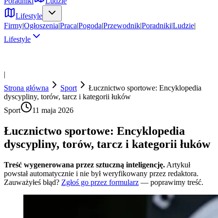
Poradniki
Ludzie
Lifestyle
Firmy
|
Ogłoszenia
|
Praca
|
Pogoda
|
Przewodnik
|
Poradniki
|
Ludzie
|
Lifestyle
|
Strona główna
Sport
Łucznictwo sportowe: Encyklopedia
dyscypliny, torów, tarcz i kategorii łuków
Sport
11 maja 2026
Łucznictwo sportowe: Encyklopedia
dyscypliny, torów, tarcz i kategorii łuków
Treść wygenerowana przez sztuczną inteligencję.
Artykuł
powstał automatycznie i nie był weryfikowany przez redaktora.
Zauważyłeś błąd?
Zgłoś go przez formularz
— poprawimy treść.