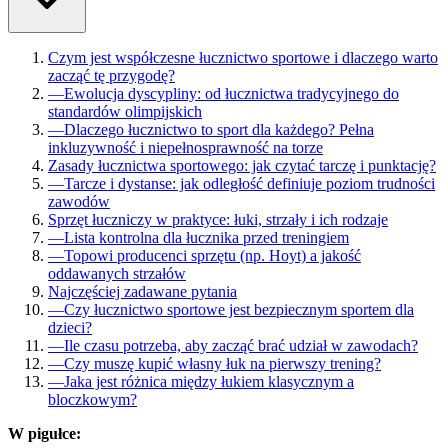
Czym jest współczesne łucznictwo sportowe i dlaczego warto
zacząć tę przygodę?
—
Ewolucja dyscypliny: od łucznictwa tradycyjnego do
standardów olimpijskich
—
Dlaczego łucznictwo to sport dla każdego? Pełna
inkluzywność i niepełnosprawność na torze
Zasady łucznictwa sportowego: jak czytać tarczę i punktację?
—
Tarcze i dystanse: jak odległość definiuje poziom trudności
zawodów
Sprzęt łuczniczy w praktyce: łuki, strzały i ich rodzaje
—
Lista kontrolna dla łucznika przed treningiem
—
Topowi producenci sprzętu (np. Hoyt) a jakość
oddawanych strzałów
Najczęściej zadawane pytania
—
Czy łucznictwo sportowe jest bezpiecznym sportem dla
dzieci?
—
Ile czasu potrzeba, aby zacząć brać udział w zawodach?
—
Czy muszę kupić własny łuk na pierwszy trening?
—
Jaka jest różnica między łukiem klasycznym a
bloczkowym?
W pigułce: