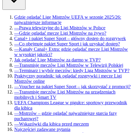
Gdzie oglądać Ligę Mistrzów UEFA w sezonie 2025/26:
najważniejsze informacje
—
Prawa telewizyjne do Ligi Mistrzów w Polsce
—
Gdzie oglądać mecze Ligi Mistrzów na żywo?
Canal+ i pakiet Super Sport – główny dostęp do rozgrywek
—
Co obejmuje pakiet Super Sport i jak uzyskać dostęp?
—
Kanały Canal+ Extra: gdzie oglądać mecze Ligi Mistrzów
w wysokiej jakości?
Jak oglądać Ligę Mistrzów za darmo w TVP?
—
Transmisje meczów Ligi Mistrzów w Telewizji Polskiej
—
Terminarz i wybór meczów: kiedy Liga Mistrzów w TVP?
Praktyczny poradnik: jak oglądać rozgrywki i mecze Ligi
Mistrzów online
—
Voucher na pakiet Super Sport – jak skorzystać z promocji?
—
Transmisje meczów Ligi Mistrzów na urządzeniach
mobilnych i Smart TV
UEFA Champions League w pigułce: sportowy przewodnik
dla kibica
—
Mistrzów – gdzie oglądać najważniejsze starcia fazy
pucharowej?
—
Wskazówki dla kibica przed meczem
Najczęściej zadawane pytania