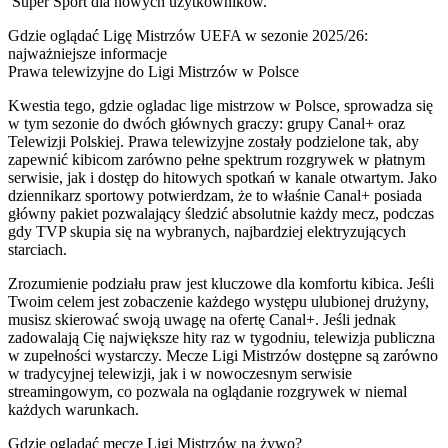
Super Sport dla nowych użytkowników.
Gdzie oglądać Ligę Mistrzów UEFA w sezonie 2025/26:
najważniejsze informacje
Prawa telewizyjne do Ligi Mistrzów w Polsce
Kwestia tego, gdzie ogladac lige mistrzow w Polsce, sprowadza się
w tym sezonie do dwóch głównych graczy: grupy Canal+ oraz
Telewizji Polskiej. Prawa telewizyjne zostały podzielone tak, aby
zapewnić kibicom zarówno pełne spektrum rozgrywek w płatnym
serwisie, jak i dostęp do hitowych spotkań w kanale otwartym. Jako
dziennikarz sportowy potwierdzam, że to właśnie Canal+ posiada
główny pakiet pozwalający śledzić absolutnie każdy mecz, podczas
gdy TVP skupia się na wybranych, najbardziej elektryzujących
starciach.
Zrozumienie podziału praw jest kluczowe dla komfortu kibica. Jeśli
Twoim celem jest zobaczenie każdego występu ulubionej drużyny,
musisz skierować swoją uwagę na ofertę Canal+. Jeśli jednak
zadowalają Cię największe hity raz w tygodniu, telewizja publiczna
w zupełności wystarczy. Mecze Ligi Mistrzów dostępne są zarówno
w tradycyjnej telewizji, jak i w nowoczesnym serwisie
streamingowym, co pozwala na oglądanie rozgrywek w niemal
każdych warunkach.
Gdzie oglądać mecze Ligi Mistrzów na żywo?