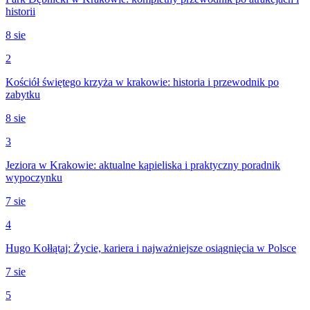
historii
8 sie
2
Kościół świętego krzyża w krakowie: historia i przewodnik po
zabytku
8 sie
3
Jeziora w Krakowie: aktualne kąpieliska i praktyczny poradnik
wypoczynku
7 sie
4
Hugo Kołłątaj: Życie, kariera i najważniejsze osiągnięcia w Polsce
7 sie
5