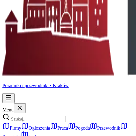
Poradniki i przewodniki •
Kraków
Menu
Firmy
Ogłoszenia
Praca
Pogoda
Przewodnik