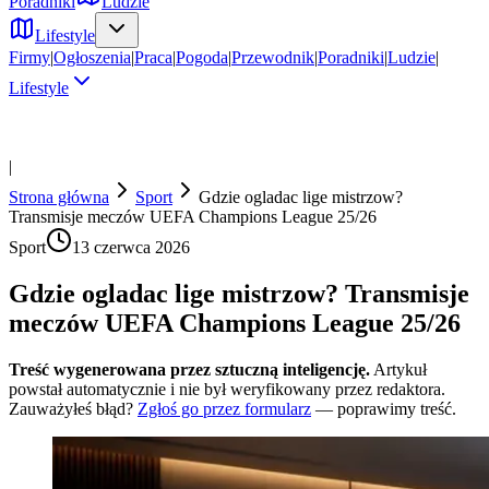
Poradniki
Ludzie
Lifestyle
Firmy
|
Ogłoszenia
|
Praca
|
Pogoda
|
Przewodnik
|
Poradniki
|
Ludzie
|
Lifestyle
|
Strona główna
Sport
Gdzie ogladac lige mistrzow?
Transmisje meczów UEFA Champions League 25/26
Sport
13 czerwca 2026
Gdzie ogladac lige mistrzow? Transmisje
meczów UEFA Champions League 25/26
Treść wygenerowana przez sztuczną inteligencję.
Artykuł
powstał automatycznie i nie był weryfikowany przez redaktora.
Zauważyłeś błąd?
Zgłoś go przez formularz
— poprawimy treść.