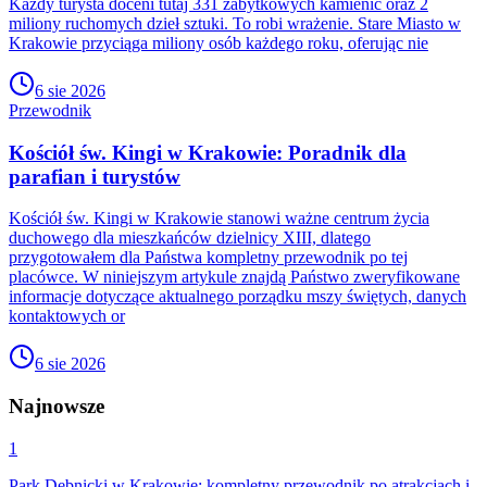
Każdy turysta doceni tutaj 331 zabytkowych kamienic oraz 2
miliony ruchomych dzieł sztuki. To robi wrażenie. Stare Miasto w
Krakowie przyciąga miliony osób każdego roku, oferując nie
6 sie 2026
Przewodnik
Kościół św. Kingi w Krakowie: Poradnik dla
parafian i turystów
Kościół św. Kingi w Krakowie stanowi ważne centrum życia
duchowego dla mieszkańców dzielnicy XIII, dlatego
przygotowałem dla Państwa kompletny przewodnik po tej
placówce. W niniejszym artykule znajdą Państwo zweryfikowane
informacje dotyczące aktualnego porządku mszy świętych, danych
kontaktowych or
6 sie 2026
Najnowsze
1
Park Dębnicki w Krakowie: kompletny przewodnik po atrakcjach i