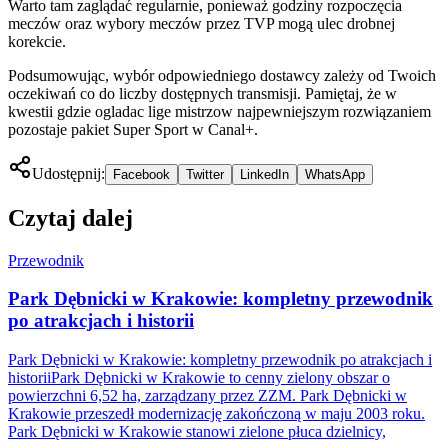
Warto tam zaglądać regularnie, ponieważ godziny rozpoczęcia
meczów oraz wybory meczów przez TVP mogą ulec drobnej
korekcie.
Podsumowując, wybór odpowiedniego dostawcy zależy od Twoich
oczekiwań co do liczby dostępnych transmisji. Pamiętaj, że w
kwestii gdzie ogladac lige mistrzow najpewniejszym rozwiązaniem
pozostaje pakiet Super Sport w Canal+.
Udostępnij:
Facebook
Twitter
LinkedIn
WhatsApp
Czytaj dalej
Przewodnik
Park Dębnicki w Krakowie: kompletny przewodnik
po atrakcjach i historii
Park Dębnicki w Krakowie: kompletny przewodnik po atrakcjach i
historiiPark Dębnicki w Krakowie to cenny zielony obszar o
powierzchni 6,52 ha, zarządzany przez ZZM. Park Dębnicki w
Krakowie przeszedł modernizację zakończoną w maju 2003 roku.
Park Dębnicki w Krakowie stanowi zielone płuca dzielnicy,