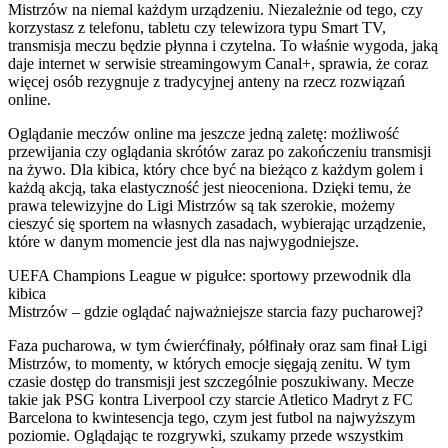
Mistrzów na niemal każdym urządzeniu. Niezależnie od tego, czy
korzystasz z telefonu, tabletu czy telewizora typu Smart TV,
transmisja meczu będzie płynna i czytelna. To właśnie wygoda, jaką
daje internet w serwisie streamingowym Canal+, sprawia, że coraz
więcej osób rezygnuje z tradycyjnej anteny na rzecz rozwiązań
online.
Oglądanie meczów online ma jeszcze jedną zaletę: możliwość
przewijania czy oglądania skrótów zaraz po zakończeniu transmisji
na żywo. Dla kibica, który chce być na bieżąco z każdym golem i
każdą akcją, taka elastyczność jest nieoceniona. Dzięki temu, że
prawa telewizyjne do Ligi Mistrzów są tak szerokie, możemy
cieszyć się sportem na własnych zasadach, wybierając urządzenie,
które w danym momencie jest dla nas najwygodniejsze.
UEFA Champions League w pigułce: sportowy przewodnik dla
kibica
Mistrzów – gdzie oglądać najważniejsze starcia fazy pucharowej?
Faza pucharowa, w tym ćwierćfinały, półfinały oraz sam finał Ligi
Mistrzów, to momenty, w których emocje sięgają zenitu. W tym
czasie dostęp do transmisji jest szczególnie poszukiwany. Mecze
takie jak PSG kontra Liverpool czy starcie Atletico Madryt z FC
Barcelona to kwintesencja tego, czym jest futbol na najwyższym
poziomie. Oglądając te rozgrywki, szukamy przede wszystkim