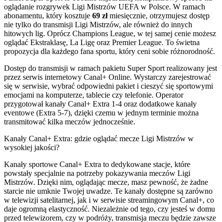
oglądanie rozgrywek Ligi Mistrzów UEFA w Polsce. W ramach
abonamentu, który kosztuje
69 zł
miesięcznie, otrzymujesz dostęp
nie tylko do transmisji Ligi Mistrzów, ale również do innych
hitowych lig. Oprócz Champions League, w tej samej cenie możesz
oglądać Ekstraklasę, La Ligę oraz Premier League. To świetna
propozycja dla każdego fana sportu, który ceni sobie różnorodność.
Dostęp do transmisji w ramach pakietu Super Sport realizowany jest
przez serwis internetowy Canal+ Online. Wystarczy zarejestrować
się w serwisie, wybrać odpowiedni pakiet i cieszyć się sportowymi
emocjami na komputerze, tablecie czy telefonie. Operator
przygotował kanały Canal+ Extra 1-4 oraz dodatkowe kanały
eventowe (Extra 5-7), dzięki czemu w jednym terminie można
transmitować kilka meczów jednocześnie.
Kanały Canal+ Extra: gdzie oglądać mecze Ligi Mistrzów w
wysokiej jakości?
Kanały sportowe Canal+ Extra to dedykowane stacje, które
powstały specjalnie na potrzeby pokazywania meczów Ligi
Mistrzów. Dzięki nim, oglądając mecze, masz pewność, że żadne
starcie nie umknie Twojej uwadze. Te kanały dostępne są zarówno
w telewizji satelitarnej, jak i w serwisie streamingowym Canal+, co
daje ogromną elastyczność. Niezależnie od tego, czy jesteś w domu
przed telewizorem, czy w podróży, transmisja meczu będzie zawsze