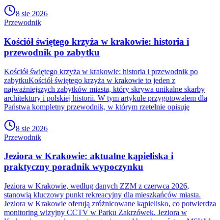
8 sie 2026
Przewodnik
Kościół świętego krzyża w krakowie: historia i
przewodnik po zabytku
Kościół świętego krzyża w krakowie: historia i przewodnik po
zabytkuKościół świętego krzyża w krakowie to jeden z
najważniejszych zabytków miasta, który skrywa unikalne skarby
architektury i polskiej historii. W tym artykule przygotowałem dla
Państwa kompletny przewodnik, w którym rzetelnie opisuję
8 sie 2026
Przewodnik
Jeziora w Krakowie: aktualne kąpieliska i
praktyczny poradnik wypoczynku
Jeziora w Krakowie, według danych ZZM z czerwca 2026,
stanowią kluczowy punkt rekreacyjny dla mieszkańców miasta.
Jeziora w Krakowie oferują zróżnicowane kąpielisko, co potwierdza
monitoring wizyjny CCTV w Parku Zakrzówek. Jeziora w