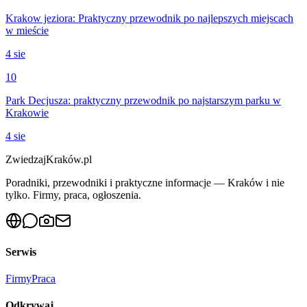
Krakow jeziora: Praktyczny przewodnik po najlepszych miejscach
w mieście
4 sie
10
Park Decjusza: praktyczny przewodnik po najstarszym parku w
Krakowie
4 sie
ZwiedzajKraków.pl
Poradniki, przewodniki i praktyczne informacje — Kraków i nie
tylko. Firmy, praca, ogłoszenia.
Serwis
Firmy
Praca
Odkrywaj