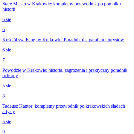
Stare Miasto w Krakowie: kompletny przewodnik po pomniku
historii
6 sie
6
Kościół św. Kingi w Krakowie: Poradnik dla parafian i turystów
6 sie
7
Powodzie w Krakowie: historia, zagrożenia i praktyczny poradnik
ochrony
5 sie
8
Tadeusz Kantor: kompletny przewodnik po krakowskich śladach
artysty
5 sie
9