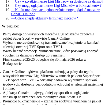
—
Czy wszystkie mecze Ligi Mistrzów są dostępne za darmo?
—
Czy mogę oglądać mecze Ligi Mistrzów u bukmacherów?
—
Na ilu urządzeniach jednocześnie mogę oglądać mecze w
Canal+ Online?
—
Gdzie znajdę aktualny terminarz meczów?
W pigułce:
Pełny dostęp do wszystkich meczów Ligi Mistrzów zapewnia
pakiet Super Sport w serwisie Canal+ Online.
Wybrane mecze środowe są transmitowane bezpłatnie w kanałach
telewizji otwartej TVP Sport oraz TVP1.
Warto śledzić promocje bukmacherskie, które pozwalają zdobyć
voucher na darmowy dostęp do transmisji.
Finał sezonu 2025/26 odbędzie się 30 maja 2026 roku w
Budapeszcie.
Canal+ Online – główna platforma oferująca pełny dostęp do
wszystkich meczów Ligi Mistrzów w ramach pakietu Super Sport.
TVP Sport oraz TVP1 – oficjalny nadawca wybranych spotkań
środowych, dostępny bez dodatkowych opłat w telewizji naziemnej
i online.
Aplikacja Canal+ – najwygodniejszy sposób na oglądanie
transmisji na urządzeniach mobilnych oraz Smart TV.
Promocje bukmacherskie – szansa na zdobycie vouchera na pakiet