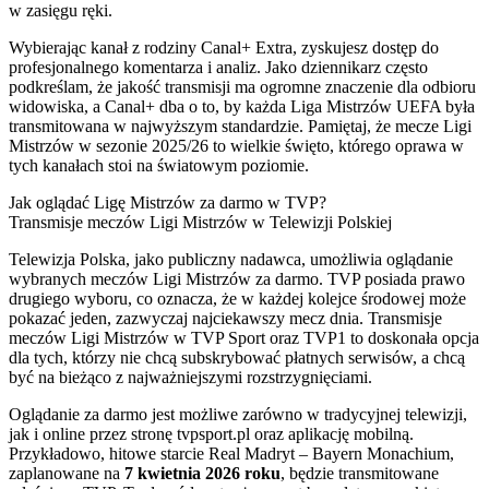
w zasięgu ręki.
Wybierając kanał z rodziny Canal+ Extra, zyskujesz dostęp do
profesjonalnego komentarza i analiz. Jako dziennikarz często
podkreślam, że jakość transmisji ma ogromne znaczenie dla odbioru
widowiska, a Canal+ dba o to, by każda Liga Mistrzów UEFA była
transmitowana w najwyższym standardzie. Pamiętaj, że mecze Ligi
Mistrzów w sezonie 2025/26 to wielkie święto, którego oprawa w
tych kanałach stoi na światowym poziomie.
Jak oglądać Ligę Mistrzów za darmo w TVP?
Transmisje meczów Ligi Mistrzów w Telewizji Polskiej
Telewizja Polska, jako publiczny nadawca, umożliwia oglądanie
wybranych meczów Ligi Mistrzów za darmo. TVP posiada prawo
drugiego wyboru, co oznacza, że w każdej kolejce środowej może
pokazać jeden, zazwyczaj najciekawszy mecz dnia. Transmisje
meczów Ligi Mistrzów w TVP Sport oraz TVP1 to doskonała opcja
dla tych, którzy nie chcą subskrybować płatnych serwisów, a chcą
być na bieżąco z najważniejszymi rozstrzygnięciami.
Oglądanie za darmo jest możliwe zarówno w tradycyjnej telewizji,
jak i online przez stronę tvpsport.pl oraz aplikację mobilną.
Przykładowo, hitowe starcie Real Madryt – Bayern Monachium,
zaplanowane na
7 kwietnia 2026 roku
, będzie transmitowane