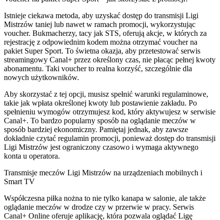
Istnieje ciekawa metoda, aby uzyskać dostęp do transmisji Ligi
Mistrzów taniej lub nawet w ramach promocji, wykorzystując
voucher. Bukmacherzy, tacy jak STS, oferują akcje, w których za
rejestrację z odpowiednim kodem można otrzymać voucher na
pakiet Super Sport. To świetna okazja, aby przetestować serwis
streamingowy Canal+ przez określony czas, nie płacąc pełnej kwoty
abonamentu. Taki voucher to realna korzyść, szczególnie dla
nowych użytkowników.
Aby skorzystać z tej opcji, musisz spełnić warunki regulaminowe,
takie jak wpłata określonej kwoty lub postawienie zakładu. Po
spełnieniu wymogów otrzymujesz kod, który aktywujesz w serwisie
Canal+. To bardzo popularny sposób na oglądanie meczów w
sposób bardziej ekonomiczny. Pamiętaj jednak, aby zawsze
dokładnie czytać regulamin promocji, ponieważ dostęp do transmisji
Ligi Mistrzów jest ograniczony czasowo i wymaga aktywnego
konta u operatora.
Transmisje meczów Ligi Mistrzów na urządzeniach mobilnych i
Smart TV
Współczesna piłka nożna to nie tylko kanapa w salonie, ale także
oglądanie meczów w drodze czy w przerwie w pracy. Serwis
Canal+ Online oferuje aplikację, która pozwala oglądać Ligę