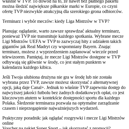
właśnie w TVP. To dowód na to, że nawet bez płatnego pakietu
można śledzić największe piłkarskie marki w Europie, co czyni
ofertę TVP niezwykle atrakcyjną dla szerokiego grona odbiorców.
Terminarz i wybór meczów: kiedy Liga Mistrzów w TVP?
Planując oglądanie, warto zawsze sprawdzać aktualny terminarz,
ponieważ TVP nie transmituje każdego spotkania. Wybrane mecze
Ligi Mistrzów UEFA w TVP to zazwyczaj hity z udziałem takich
gigantów jak Real Madryt czy wspomniany Bayern. Znając
terminarz, możesz z wyprzedzeniem zaplanować wieczór przed
telewizorem. Pamiętaj, że mecze Ligi Mistrzów dostępne w TVP
odbywają się głównie w środy, co jest stałym punktem w
kalendarzu każdego kibica.
Jeśli Twoja ulubiona drużyna nie gra w środę lub nie została
wybrana przez TVP, zawsze możesz skorzystać z alternatywnej
opcji, jaką daje Canal+. Jednak to właśnie TVP zapewnia dostęp do
najwyższej jakości futbolu bez żadnych dodatkowych opłat, co jest
kluczowym atutem w kontekście dostępności sportu dla każdego
Polaka. Śledzenie terminarza pozwala na optymalne zarządzanie
czasem i nieprzegapienie najważniejszych wydarzeń.
Praktyczny poradnik: jak oglądać rozgrywki i mecze Ligi Mistrzów
online
Voucher na pakiet Super Sport – jak skorzystać z promocji?