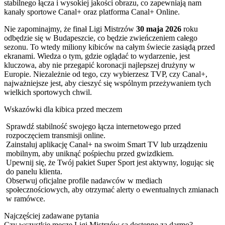
stabilnego łącza i wysokiej jakości obrazu, co zapewniają nam
kanały sportowe Canal+ oraz platforma Canal+ Online.
Nie zapominajmy, że finał Ligi Mistrzów
30 maja 2026
roku
odbędzie się w Budapeszcie, co będzie zwieńczeniem całego
sezonu. To wtedy miliony kibiców na całym świecie zasiądą przed
ekranami. Wiedza o tym, gdzie oglądać to wydarzenie, jest
kluczowa, aby nie przegapić koronacji najlepszej drużyny w
Europie. Niezależnie od tego, czy wybierzesz TVP, czy Canal+,
najważniejsze jest, aby cieszyć się wspólnym przeżywaniem tych
wielkich sportowych chwil.
Wskazówki dla kibica przed meczem
Sprawdź stabilność swojego łącza internetowego przed
rozpoczęciem transmisji online.
Zainstaluj aplikację Canal+ na swoim Smart TV lub urządzeniu
mobilnym, aby uniknąć pośpiechu przed gwizdkiem.
Upewnij się, że Twój pakiet Super Sport jest aktywny, logując się
do panelu klienta.
Obserwuj oficjalne profile nadawców w mediach
społecznościowych, aby otrzymać alerty o ewentualnych zmianach
w ramówce.
Najczęściej zadawane pytania
Czy wszystkie mecze Ligi Mistrzów są dostępne za darmo?