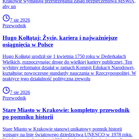
Krakowie wymagają przestrzegania zasad bezpieczeństwa MSWiA,
aby un
7 sie 2026
Przewodnik
Hugo Kołłątaj: Życie, kariera i najważniejsze
osiągnięcia w Polsce
Hugo Kołłątaj urodził się 1 kwietnia 1750 roku w Dederkałach
Wielkich, rozpoczynając drogę do wielkiej kariery publicznej. Ten
wybitny reformator działał w ramach Komisji Edukacji Narodowej,
kształtując nowoczesne standardy nauczania w Rzeczypospolitej. W
praktyce jego działalność polityczna zrewolu
7 sie 2026
Przewodnik
Stare Miasto w Krakowie: kompletny przewodnik
po pomniku historii
Stare Miasto w Krakowie stanowi unikatowy pomnik historii
wpisany na listę światowego dziedzictwa UNESCO w 1978 roku.