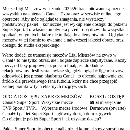
Mecze Ligi Mistrzów w sezonie 2025/26 transmitowane są przede
wszystkim na antenach Canal+ Extra oraz w serwisie online tego
operatora. Aby móc oglądać te zmagania, nie wystarczy
podstawowy pakiet – konieczne jest wykupienie dostępu do pakietu
Super Sport. To właśnie on otwiera przed Tobą drzwi do wszystkich
spotkań, w tym tych, które nie trafiają do anteny otwartej. Oglądanie
meczów w tej formie to gwarancja najwyższej jakości obrazu oraz
dostępu do studia eksperckiego.
Warto dodać, że transmisje meczów Ligi Mistrzów na żywo w
Canal+ to nie tylko obraz, ale i bogate zaplecze statystyczne. Każdy
mecz, od fazy grupowej aż po sam finał, jest dokładnie
relacjonowany. Jeśli zastanawiasz się, gdzie oglądać ligę mistrzów,
odpowiedź jest prosta: platforma Canal+ to obecnie najpewniejsze
źródło dla prawdziwego fana futbolu, który nie chce przegapić
żadnej bramki w tych elitarnych rozgrywkach.
OPCJA DOSTĘPU
ZAKRES MECZÓW
KOSZT/DOSTĘP
Canal+ Super Sport
Wszystkie mecze
69 zł
miesięcznie
TVP Sport / TVP1
Wybrane mecze środowe
Darmowe (otwarte)
Canal+ i pakiet Super Sport – główny dostęp do rozgrywek
Co obejmuje pakiet Super Sport i jak uzyskać dostęp?
Pakiet Super Sport to obecnie najbardziej kompleksowy sposób na