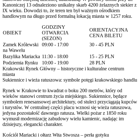
Kanoniczej 13 odnaleziono unikalny skarb 4200 żelaznych siekier z
IX wieku. Dowodzi to, że teren ten był ważnym ośrodkiem
handlowym na długo przed formalną lokacją miasta w 1257 roku.
GODZINY
ORIENTACYJNA
OBIEKT
OTWARCIA
CENA BILETU
(SEZON)
Zamek Królewski
09:00 - 17:00
30 - 45 PLN
na Wawelu
Bazylika Mariacka
11:30 - 18:00
15 - 25 PLN
Podziemia Rynku
10:00 - 19:00
28 PLN
Krakowski Rynek Główny – historyczne i kulturalne centrum
miasta
Sukiennice i wieża ratuszowa: symbole potęgi krakowskiego handlu
Rynek w Krakowie to kwadrat o boku 200 metrów, który od
wieków stanowi centrum życia miejskiego. Sukiennice, będące
symbolem renesansowej architektury, od stuleci przyciągają kupców
i turystów. W centralnej części placu wznosi się wieża ratuszowa,
jedyna pozostałość dawnego ratusza. Wielki pożar z 1850 roku
wymusił modernizację zabudowy wielu kamienic, nadając im
dzisiejszy, elegancki charakter.
Kościół Mariacki i ołtarz Wita Stwosza – perła gotyku