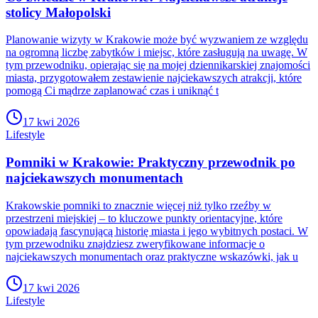
stolicy Małopolski
Planowanie wizyty w Krakowie może być wyzwaniem ze względu
na ogromną liczbę zabytków i miejsc, które zasługują na uwagę. W
tym przewodniku, opierając się na mojej dziennikarskiej znajomości
miasta, przygotowałem zestawienie najciekawszych atrakcji, które
pomogą Ci mądrze zaplanować czas i uniknąć t
17 kwi 2026
Lifestyle
Pomniki w Krakowie: Praktyczny przewodnik po
najciekawszych monumentach
Krakowskie pomniki to znacznie więcej niż tylko rzeźby w
przestrzeni miejskiej – to kluczowe punkty orientacyjne, które
opowiadają fascynującą historię miasta i jego wybitnych postaci. W
tym przewodniku znajdziesz zweryfikowane informacje o
najciekawszych monumentach oraz praktyczne wskazówki, jak u
17 kwi 2026
Lifestyle