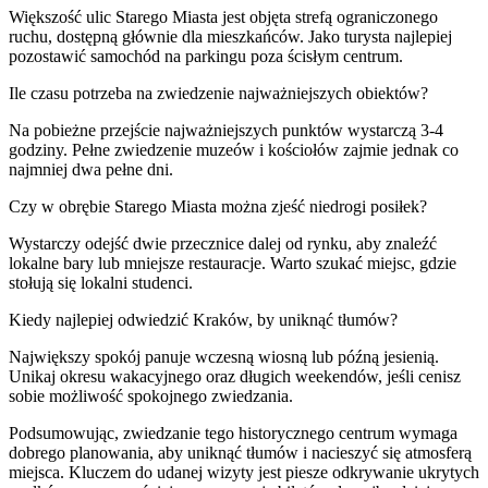
Większość ulic Starego Miasta jest objęta strefą ograniczonego
ruchu, dostępną głównie dla mieszkańców. Jako turysta najlepiej
pozostawić samochód na parkingu poza ścisłym centrum.
Ile czasu potrzeba na zwiedzenie najważniejszych obiektów?
Na pobieżne przejście najważniejszych punktów wystarczą 3-4
godziny. Pełne zwiedzenie muzeów i kościołów zajmie jednak co
najmniej dwa pełne dni.
Czy w obrębie Starego Miasta można zjeść niedrogi posiłek?
Wystarczy odejść dwie przecznice dalej od rynku, aby znaleźć
lokalne bary lub mniejsze restauracje. Warto szukać miejsc, gdzie
stołują się lokalni studenci.
Kiedy najlepiej odwiedzić Kraków, by uniknąć tłumów?
Największy spokój panuje wczesną wiosną lub późną jesienią.
Unikaj okresu wakacyjnego oraz długich weekendów, jeśli cenisz
sobie możliwość spokojnego zwiedzania.
Podsumowując, zwiedzanie tego historycznego centrum wymaga
dobrego planowania, aby uniknąć tłumów i nacieszyć się atmosferą
miejsca. Kluczem do udanej wizyty jest piesze odkrywanie ukrytych