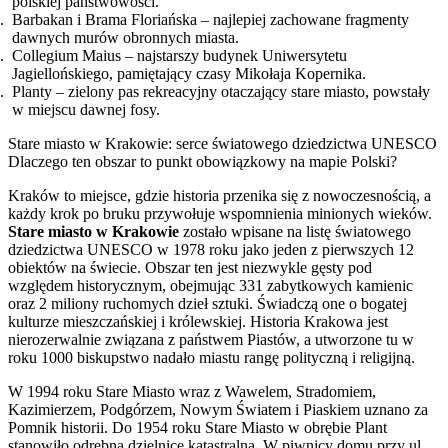
polskiej państwowości.
Barbakan i Brama Floriańska – najlepiej zachowane fragmenty
dawnych murów obronnych miasta.
Collegium Maius – najstarszy budynek Uniwersytetu
Jagiellońskiego, pamiętający czasy Mikołaja Kopernika.
Planty – zielony pas rekreacyjny otaczający stare miasto, powstały
w miejscu dawnej fosy.
Stare miasto w Krakowie: serce światowego dziedzictwa UNESCO
Dlaczego ten obszar to punkt obowiązkowy na mapie Polski?
Kraków to miejsce, gdzie historia przenika się z nowoczesnością, a
każdy krok po bruku przywołuje wspomnienia minionych wieków.
Stare miasto w Krakowie
zostało wpisane na listę światowego
dziedzictwa UNESCO w 1978 roku jako jeden z pierwszych 12
obiektów na świecie. Obszar ten jest niezwykle gęsty pod
względem historycznym, obejmując 331 zabytkowych kamienic
oraz 2 miliony ruchomych dzieł sztuki. Świadczą one o bogatej
kulturze mieszczańskiej i królewskiej. Historia Krakowa jest
nierozerwalnie związana z państwem Piastów, a utworzone tu w
roku 1000 biskupstwo nadało miastu rangę polityczną i religijną.
W 1994 roku Stare Miasto wraz z Wawelem, Stradomiem,
Kazimierzem, Podgórzem, Nowym Światem i Piaskiem uznano za
Pomnik historii. Do 1954 roku Stare Miasto w obrębie Plant
stanowiło odrębną dzielnicę katastralną. W piwnicy domu przy ul.