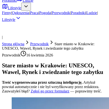
Poradniki
Ludzie
Lifestyle
Firmy
|
Ogłoszenia
|
Praca
|
Pogoda
|
Przewodnik
|
Poradniki
|
Ludzie
|
Lifestyle
|
Strona główna
Przewodnik
Stare miasto w Krakowie:
UNESCO, Wawel, Rynek i zwiedzanie tego zabytku
Przewodnik
16 kwietnia 2026
Stare miasto w Krakowie: UNESCO,
Wawel, Rynek i zwiedzanie tego zabytku
Treść wygenerowana przez sztuczną inteligencję.
Artykuł
powstał automatycznie i nie był weryfikowany przez redaktora.
Zauważyłeś błąd?
Zgłoś go przez formularz
— poprawimy treść.