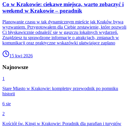
Co w Krakowie: ciekawe miejsca, warto zobaczyć i
weekend w Krakowie – poradnik
Planowanie czasu w tak dynamicznym mieście jak Kraków bywa
wyzwaniem. Przygotowałem dla Ciebie zestawienie, które pozwoli
Ci błyskawicznie odnaleźć się w gąszczu lokalnych wydarzeń.
Znajdziesz tu sprawdzone informacje o atrakcjach, zmianach w
komunikacji oraz praktyczne wskazówki ułatwiające zaplano
15 kwi 2026
Najnowsze
1
Stare Miasto w Krakowie: kompletny przewodnik po pomniku
historii
6 sie
2
Kościół św. Kingi w Krakowie: Poradnik dla parafian i turystów