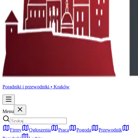
Poradniki i przewodniki •
Kraków
Menu
Firmy
Ogłoszenia
Praca
Pogoda
Przewodnik