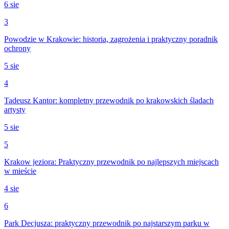
6 sie
3
Powodzie w Krakowie: historia, zagrożenia i praktyczny poradnik
ochrony
5 sie
4
Tadeusz Kantor: kompletny przewodnik po krakowskich śladach
artysty
5 sie
5
Krakow jeziora: Praktyczny przewodnik po najlepszych miejscach
w mieście
4 sie
6
Park Decjusza: praktyczny przewodnik po najstarszym parku w