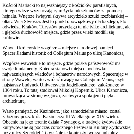
Kościół Mariacki to najważniejszy z kościołów parafialnych,
którego wieże wyznaczają rytm życia mieszkańców za pomocą
hejnału. Wnętrze świątyni skrywa arcydzieło sztuki rzeźbiarskiej –
ołtarz Wita Stwosza. Jest to punkt obowiązkowy dla każdego, kto
odwiedza Kraków. Turystów przyciąga tu nie tylko architektura, ale
i głęboka duchowość miejsca, gdzie przez wieki modlili się
królowie.
Wawel i królewskie wzgórze – miejsce narodowej pamięci
Spacer śladami historii: od Collegium Maius po ulicę Kanoniczą
Wzgórze wawelskie to miejsce, gdzie polska państwowość ma
swoje fundamenty. Katedra stanowi miejsce pochówku
najważniejszych władców i bohaterów narodowych. Spacerując w
stronę Wawelu, warto zwrócić uwagę na Collegium Maius, czyli
najstarszy budynek Uniwersytetu Jagiellońskiego, założonego w
1364 roku. To tutaj studiował Mikołaj Kopernik. Ulica Kanonicza,
prowadząca w stronę wzgórza, zachwyca spokojem i piękną
architekturą.
Warto pamiętać, że Kazimierz, jako samodzielne miasto, został
założony przez króla Kazimierza III Wielkiego w XIV wieku.
Obecnie na jego terenie działa 7 synagog, a tradycje żydowskie
kultywowane są podczas corocznego Festiwalu Kultury Żydowskiej
przy ulicy Szerokiej. To właśnie te kontrasty tworzą unikalny,