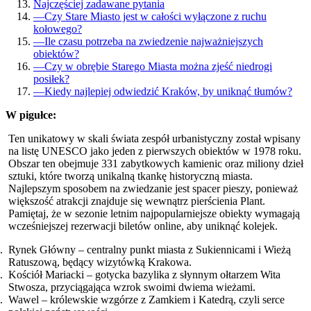
Najczęściej zadawane pytania
—
Czy Stare Miasto jest w całości wyłączone z ruchu
kołowego?
—
Ile czasu potrzeba na zwiedzenie najważniejszych
obiektów?
—
Czy w obrębie Starego Miasta można zjeść niedrogi
posiłek?
—
Kiedy najlepiej odwiedzić Kraków, by uniknąć tłumów?
W pigułce:
Ten unikatowy w skali świata zespół urbanistyczny został wpisany
na listę UNESCO jako jeden z pierwszych obiektów w 1978 roku.
Obszar ten obejmuje 331 zabytkowych kamienic oraz miliony dzieł
sztuki, które tworzą unikalną tkankę historyczną miasta.
Najlepszym sposobem na zwiedzanie jest spacer pieszy, ponieważ
większość atrakcji znajduje się wewnątrz pierścienia Plant.
Pamiętaj, że w sezonie letnim najpopularniejsze obiekty wymagają
wcześniejszej rezerwacji biletów online, aby uniknąć kolejek.
Rynek Główny – centralny punkt miasta z Sukiennicami i Wieżą
Ratuszową, będący wizytówką Krakowa.
Kościół Mariacki – gotycka bazylika z słynnym ołtarzem Wita
Stwosza, przyciągająca wzrok swoimi dwiema wieżami.
Wawel – królewskie wzgórze z Zamkiem i Katedrą, czyli serce