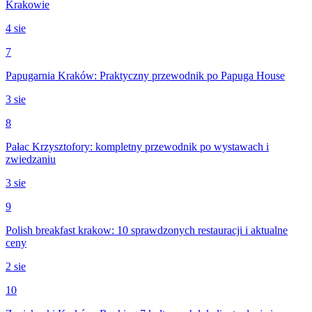
Krakowie
4 sie
7
Papugarnia Kraków: Praktyczny przewodnik po Papuga House
3 sie
8
Pałac Krzysztofory: kompletny przewodnik po wystawach i
zwiedzaniu
3 sie
9
Polish breakfast krakow: 10 sprawdzonych restauracji i aktualne
ceny
2 sie
10