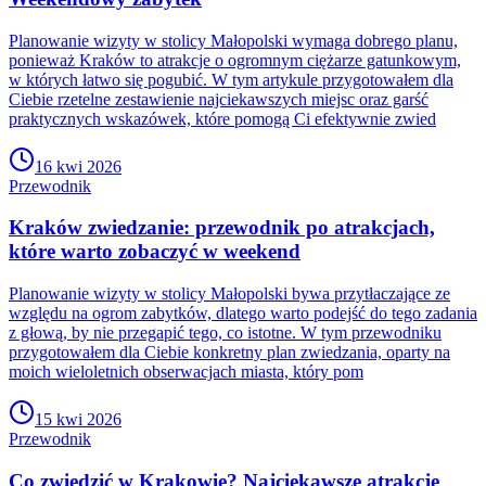
Planowanie wizyty w stolicy Małopolski wymaga dobrego planu,
ponieważ Kraków to atrakcje o ogromnym ciężarze gatunkowym,
w których łatwo się pogubić. W tym artykule przygotowałem dla
Ciebie rzetelne zestawienie najciekawszych miejsc oraz garść
praktycznych wskazówek, które pomogą Ci efektywnie zwied
16 kwi 2026
Przewodnik
Kraków zwiedzanie: przewodnik po atrakcjach,
które warto zobaczyć w weekend
Planowanie wizyty w stolicy Małopolski bywa przytłaczające ze
względu na ogrom zabytków, dlatego warto podejść do tego zadania
z głową, by nie przegapić tego, co istotne. W tym przewodniku
przygotowałem dla Ciebie konkretny plan zwiedzania, oparty na
moich wieloletnich obserwacjach miasta, który pom
15 kwi 2026
Przewodnik
Co zwiedzić w Krakowie? Najciekawsze atrakcje