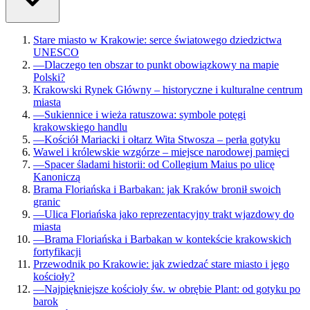
Stare miasto w Krakowie: serce światowego dziedzictwa
UNESCO
—
Dlaczego ten obszar to punkt obowiązkowy na mapie
Polski?
Krakowski Rynek Główny – historyczne i kulturalne centrum
miasta
—
Sukiennice i wieża ratuszowa: symbole potęgi
krakowskiego handlu
—
Kościół Mariacki i ołtarz Wita Stwosza – perła gotyku
Wawel i królewskie wzgórze – miejsce narodowej pamięci
—
Spacer śladami historii: od Collegium Maius po ulicę
Kanoniczą
Brama Floriańska i Barbakan: jak Kraków bronił swoich
granic
—
Ulica Floriańska jako reprezentacyjny trakt wjazdowy do
miasta
—
Brama Floriańska i Barbakan w kontekście krakowskich
fortyfikacji
Przewodnik po Krakowie: jak zwiedzać stare miasto i jego
kościoły?
—
Najpiękniejsze kościoły św. w obrębie Plant: od gotyku po
barok