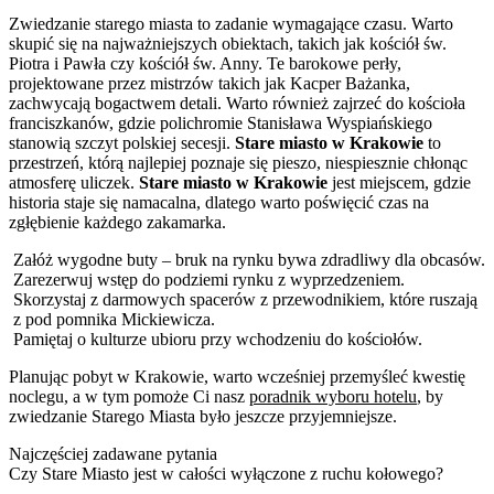
Zwiedzanie starego miasta to zadanie wymagające czasu. Warto
skupić się na najważniejszych obiektach, takich jak kościół św.
Piotra i Pawła czy kościół św. Anny. Te barokowe perły,
projektowane przez mistrzów takich jak Kacper Bażanka,
zachwycają bogactwem detali. Warto również zajrzeć do kościoła
franciszkanów, gdzie polichromie Stanisława Wyspiańskiego
stanowią szczyt polskiej secesji.
Stare miasto w Krakowie
to
przestrzeń, którą najlepiej poznaje się pieszo, niespiesznie chłonąc
atmosferę uliczek.
Stare miasto w Krakowie
jest miejscem, gdzie
historia staje się namacalna, dlatego warto poświęcić czas na
zgłębienie każdego zakamarka.
Załóż wygodne buty – bruk na rynku bywa zdradliwy dla obcasów.
Zarezerwuj wstęp do podziemi rynku z wyprzedzeniem.
Skorzystaj z darmowych spacerów z przewodnikiem, które ruszają
z pod pomnika Mickiewicza.
Pamiętaj o kulturze ubioru przy wchodzeniu do kościołów.
Planując pobyt w Krakowie, warto wcześniej przemyśleć kwestię
noclegu, a w tym pomoże Ci nasz
poradnik wyboru hotelu
, by
zwiedzanie Starego Miasta było jeszcze przyjemniejsze.
Najczęściej zadawane pytania
Czy Stare Miasto jest w całości wyłączone z ruchu kołowego?