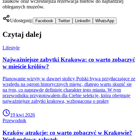
zaułków oraz wcześniejsza rezerwacja biletów do najbardziej
obleganych muzeów.
Udostępnij:
Facebook
Twitter
LinkedIn
WhatsApp
Czytaj dalej
Lifestyle
Najważniejsze zabytki Krakowa: co warto zobaczyć
w mieście królów?
Planowanie wizyty w dawnej stolicy Polski bywa przytłaczające ze
względu na ogrom historycznych miejsc, dlatego warto skupić się
na tym, co naprawdę definiuje charakter tego miasta. W tym
przewodniku przygotowałem dla Ciebie selekcję, która obejmuje
najważniejsze zabytki krakowa, wzbogaconą o prakty
19 kwi 2026
Przewodnik
Kraków atrakcje: co warto zobaczyć w Krakowie?
Weekendowy zabytek