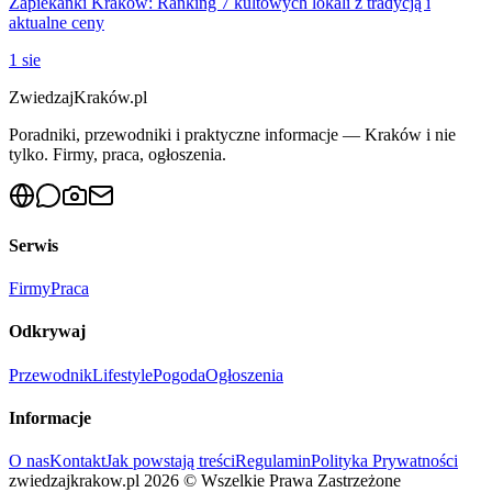
Zapiekanki Kraków: Ranking 7 kultowych lokali z tradycją i
aktualne ceny
1 sie
ZwiedzajKraków.pl
Poradniki, przewodniki i praktyczne informacje — Kraków i nie
tylko. Firmy, praca, ogłoszenia.
Serwis
Firmy
Praca
Odkrywaj
Przewodnik
Lifestyle
Pogoda
Ogłoszenia
Informacje
O nas
Kontakt
Jak powstają treści
Regulamin
Polityka Prywatności
zwiedzajkrakow.pl
2026
©
Wszelkie Prawa Zastrzeżone