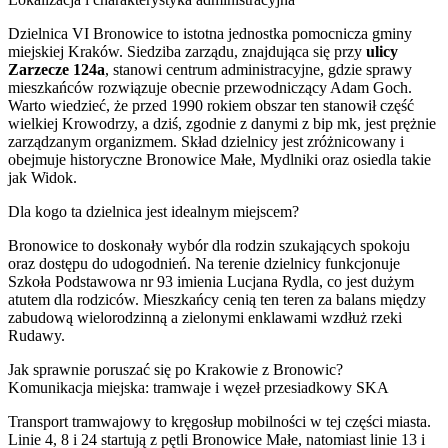
Dzielnica VI Bronowice to istotna jednostka pomocnicza gminy
miejskiej Kraków. Siedziba zarządu, znajdująca się przy
ulicy
Zarzecze 124a
, stanowi centrum administracyjne, gdzie sprawy
mieszkańców rozwiązuje obecnie przewodniczący Adam Goch.
Warto wiedzieć, że przed 1990 rokiem obszar ten stanowił część
wielkiej Krowodrzy, a dziś, zgodnie z danymi z bip mk, jest prężnie
zarządzanym organizmem. Skład dzielnicy jest zróżnicowany i
obejmuje historyczne Bronowice Małe, Mydlniki oraz osiedla takie
jak Widok.
Dla kogo ta dzielnica jest idealnym miejscem?
Bronowice to doskonały wybór dla rodzin szukających spokoju
oraz dostępu do udogodnień. Na terenie dzielnicy funkcjonuje
Szkoła Podstawowa nr 93 imienia Lucjana Rydla, co jest dużym
atutem dla rodziców. Mieszkańcy cenią ten teren za balans między
zabudową wielorodzinną a zielonymi enklawami wzdłuż rzeki
Rudawy.
Jak sprawnie poruszać się po Krakowie z Bronowic?
Komunikacja miejska: tramwaje i węzeł przesiadkowy SKA
Transport tramwajowy to kręgosłup mobilności w tej części miasta.
Linie 4, 8 i 24 startują z pętli Bronowice Małe, natomiast linie 13 i