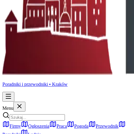
Poradniki i przewodniki •
Kraków
Menu
Firmy
Ogłoszenia
Praca
Pogoda
Przewodnik