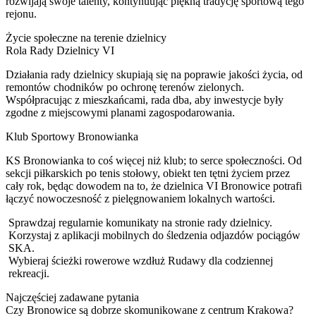
rozwijają swoje talenty, kontynuując piękną tradycję sportową tego
rejonu.
Życie społeczne na terenie dzielnicy
Rola Rady Dzielnicy VI
Działania rady dzielnicy skupiają się na poprawie jakości życia, od
remontów chodników po ochronę terenów zielonych.
Współpracując z mieszkańcami, rada dba, aby inwestycje były
zgodne z miejscowymi planami zagospodarowania.
Klub Sportowy Bronowianka
KS Bronowianka to coś więcej niż klub; to serce społeczności. Od
sekcji piłkarskich po tenis stołowy, obiekt ten tętni życiem przez
cały rok, będąc dowodem na to, że dzielnica VI Bronowice potrafi
łączyć nowoczesność z pielęgnowaniem lokalnych wartości.
Sprawdzaj regularnie komunikaty na stronie rady dzielnicy.
Korzystaj z aplikacji mobilnych do śledzenia odjazdów pociągów
SKA.
Wybieraj ścieżki rowerowe wzdłuż Rudawy dla codziennej
rekreacji.
Najczęściej zadawane pytania
Czy Bronowice są dobrze skomunikowane z centrum Krakowa?