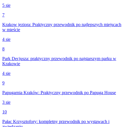
5 sie
7
Krakow jeziora: Praktyczny przewodnik po najlepszych miejscach
w mieście
4 sie
8
Park Decjusza: praktyczny przewodnik po najstarszym parku w
Krakowie
4 sie
9
Papugarnia Kraków: Praktyczny przewodnik po Papuga House
3 sie
10
Pałac Krzysztofory: kompletny przewodnik po wystawach i
zwiedzaniu