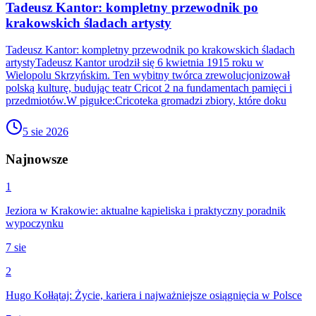
Tadeusz Kantor: kompletny przewodnik po
krakowskich śladach artysty
Tadeusz Kantor: kompletny przewodnik po krakowskich śladach
artystyTadeusz Kantor urodził się 6 kwietnia 1915 roku w
Wielopolu Skrzyńskim. Ten wybitny twórca zrewolucjonizował
polską kulturę, budując teatr Cricot 2 na fundamentach pamięci i
przedmiotów.W pigułce:Cricoteka gromadzi zbiory, które doku
5 sie 2026
Najnowsze
1
Jeziora w Krakowie: aktualne kąpieliska i praktyczny poradnik
wypoczynku
7 sie
2
Hugo Kołłątaj: Życie, kariera i najważniejsze osiągnięcia w Polsce