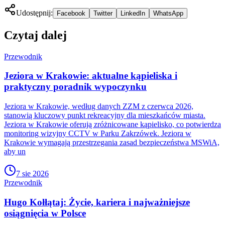
Udostępnij:
Facebook
Twitter
LinkedIn
WhatsApp
Czytaj dalej
Przewodnik
Jeziora w Krakowie: aktualne kąpieliska i
praktyczny poradnik wypoczynku
Jeziora w Krakowie, według danych ZZM z czerwca 2026,
stanowią kluczowy punkt rekreacyjny dla mieszkańców miasta.
Jeziora w Krakowie oferują zróżnicowane kąpielisko, co potwierdza
monitoring wizyjny CCTV w Parku Zakrzówek. Jeziora w
Krakowie wymagają przestrzegania zasad bezpieczeństwa MSWiA,
aby un
7 sie 2026
Przewodnik
Hugo Kołłątaj: Życie, kariera i najważniejsze
osiągnięcia w Polsce