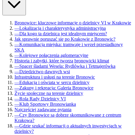
Bronowice: kluczowe informacje o dzielnicy VI w Krakowie
—
Lokalizacja i charakterystyka administracyjna
—
Dla kogo ta dzielnica jest idealnym miejscem?
Jak sprawnie poruszać się po Krakowie z Bronowic?
—
Komunikacja miejska: tramwaje i węzeł przesiadkowy
SKA
—
Kolejowe połączenia aglomeracyjne
Historia i zabytki, które tworzą bronowicki klimat
—
Spacer śladami Wesela: Rydlówka i Tetmajerówka
—
Dziedzictwo dawnych wsi
Infrastruktura i usługi na terenie Bronowic
—
Edukacja i oświata w sercu dzielnicy
—
Zakupy i rekreacja: Galeria Bronowice
Życie społeczne na terenie dzielnicy
—
Rola Rady Dzielnicy VI
—
Klub Sportowy Bronowianka
Najczęściej zadawane pytania
—
Czy Bronowice są dobrze skomunikowane z centrum
Krakowa?
—
Gdzie szukać informacji o aktualnych inwestycjach w
dzielnicy?