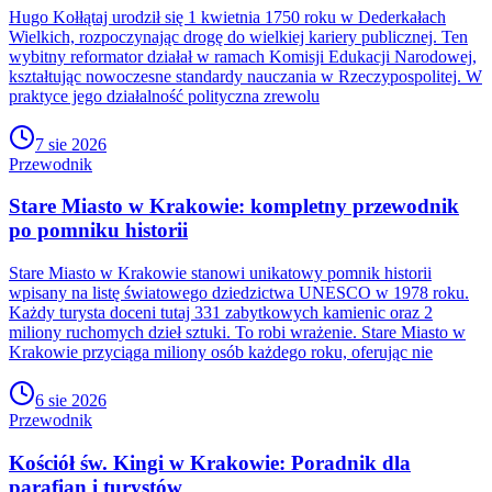
Hugo Kołłątaj urodził się 1 kwietnia 1750 roku w Dederkałach
Wielkich, rozpoczynając drogę do wielkiej kariery publicznej. Ten
wybitny reformator działał w ramach Komisji Edukacji Narodowej,
kształtując nowoczesne standardy nauczania w Rzeczypospolitej. W
praktyce jego działalność polityczna zrewolu
7 sie 2026
Przewodnik
Stare Miasto w Krakowie: kompletny przewodnik
po pomniku historii
Stare Miasto w Krakowie stanowi unikatowy pomnik historii
wpisany na listę światowego dziedzictwa UNESCO w 1978 roku.
Każdy turysta doceni tutaj 331 zabytkowych kamienic oraz 2
miliony ruchomych dzieł sztuki. To robi wrażenie. Stare Miasto w
Krakowie przyciąga miliony osób każdego roku, oferując nie
6 sie 2026
Przewodnik
Kościół św. Kingi w Krakowie: Poradnik dla
parafian i turystów