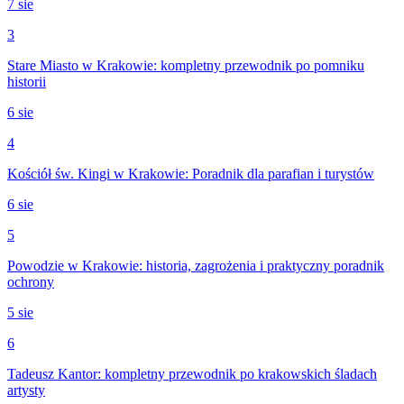
7 sie
3
Stare Miasto w Krakowie: kompletny przewodnik po pomniku
historii
6 sie
4
Kościół św. Kingi w Krakowie: Poradnik dla parafian i turystów
6 sie
5
Powodzie w Krakowie: historia, zagrożenia i praktyczny poradnik
ochrony
5 sie
6
Tadeusz Kantor: kompletny przewodnik po krakowskich śladach
artysty