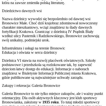
która na zawsze zmieniła polską literaturę.
Dziedzictwo dawnych wsi
Nazwa dzielnicy wywodzi się bezpośrednio od dawnej wsi
Bronowice Małe. Choć dziś krajobraz zdominował nowoczesny
charakter mieszkaniowy, wciąż znajdziesz tu ślady dawnych
fortyfikacji Krakowa. Granicząc z dzielnicą IV Prądnik Biały
wzdłuż ulicy Pasternik i Radzikowskiego, Bronowice zachowują
swój unikalny, podmiejski urok.
Infrastruktura i usługi na terenie Bronowic
Edukacja i oświata w sercu dzielnicy
Dzielnica VI stawia na rozwój placówek oświatowych. Szkoły
podstawowe i przedszkola są rozlokowane tak, by zapewnić
dzieciom łatwy dostęp do edukacji. Informacje o naborach
znajdziesz w Biuletynie Informacji Publicznej miasta Krakowa,
gdzie publikowane są najważniejsze uchwały zarządu.
Zakupy i rekreacja: Galeria Bronowice
Galeria Bronowice to nie tylko miejsce zakupów, ale i ważny punkt
orientacyjny. Dla osób aktywnych kluczowy jest klub sportowy
Bronowianka, założony w
1935 roku
. To tutaj młodzi sportowcy