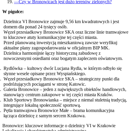
—
Czy w Bronowicach jest dużo terenów zielonych?
W pigułce:
Dzielnica VI Bronowice zajmuje 9,56 km kwadratowych i jest
domem dla ponad 24 tysięcy osób.
Węzeł przesiadkowy Bronowice SKA oraz liczne linie tramwajowe
to kluczowe atuty komunikacyjne tej części miasta.
Przed planowaną inwestycją mieszkaniową zawsze weryfikuj
aktualne plany zagospodarowania w oficjalnym BIP MK.
Dzielnica harmonijnie łączy historyczną zabudowę z
nowoczesnymi osiedlami oraz bogatym zapleczem oświatowym.
Rydlówka – kultowy dwór Lucjana Rydla, w którym odbyło się
słynne wesele opisane przez Wyspiańskiego.
Węzeł przesiadkowy Bronowice SKA – strategiczny punkt dla
podróżujących pociągami w stronę Katowic.
Galeria Bronowice – jeden z największych obiektów handlowych,
stanowiący centrum zakupowe w tej części miasta Kraków.
Klub Sportowy Bronowianka – miejsce z niemal stuletnią tradycją,
integrujące lokalną społeczność sportową.
Pętla tramwajowa Bronowice Małe – brama komunikacyjna
łącząca dzielnicę z samym sercem Krakowa.
Bronowice: kluczowe informacje o dzielnicy VI w Krakowie
Lokalizacja i charakterystyka administracyjna