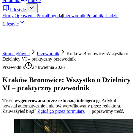
Poradniki
Ludzie
Lifestyle
Firmy
|
Ogłoszenia
|
Praca
|
Pogoda
|
Przewodnik
|
Poradniki
|
Ludzie
|
Lifestyle
|
Strona główna
Przewodnik
Kraków Bronowice: Wszystko o
Dzielnicy VI – praktyczny przewodnik
Przewodnik
24 kwietnia 2026
Kraków Bronowice: Wszystko o Dzielnicy
VI – praktyczny przewodnik
Treść wygenerowana przez sztuczną inteligencję.
Artykuł
powstał automatycznie i nie był weryfikowany przez redaktora.
Zauważyłeś błąd?
Zgłoś go przez formularz
— poprawimy treść.