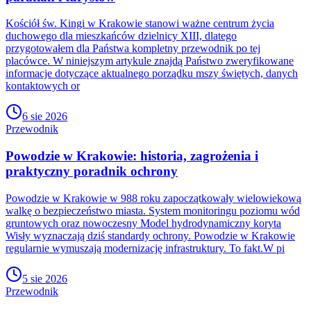
Kościół św. Kingi w Krakowie stanowi ważne centrum życia
duchowego dla mieszkańców dzielnicy XIII, dlatego
przygotowałem dla Państwa kompletny przewodnik po tej
placówce. W niniejszym artykule znajdą Państwo zweryfikowane
informacje dotyczące aktualnego porządku mszy świętych, danych
kontaktowych or
6 sie 2026
Przewodnik
Powodzie w Krakowie: historia, zagrożenia i
praktyczny poradnik ochrony
Powodzie w Krakowie w 988 roku zapoczątkowały wielowiekową
walkę o bezpieczeństwo miasta. System monitoringu poziomu wód
gruntowych oraz nowoczesny Model hydrodynamiczny koryta
Wisły wyznaczają dziś standardy ochrony. Powodzie w Krakowie
regularnie wymuszają modernizację infrastruktury. To fakt.W pi
5 sie 2026
Przewodnik