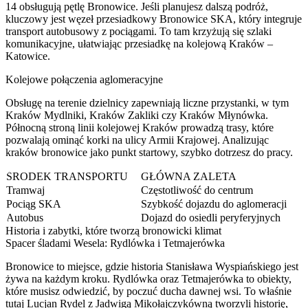
14 obsługują pętlę Bronowice. Jeśli planujesz dalszą podróż,
kluczowy jest węzeł przesiadkowy Bronowice SKA, który integruje
transport autobusowy z pociągami. To tam krzyżują się szlaki
komunikacyjne, ułatwiając przesiadkę na kolejową Kraków –
Katowice.
Kolejowe połączenia aglomeracyjne
Obsługę na terenie dzielnicy zapewniają liczne przystanki, w tym
Kraków Mydlniki, Kraków Zakliki czy Kraków Młynówka.
Północną stroną linii kolejowej Kraków prowadzą trasy, które
pozwalają ominąć korki na ulicy Armii Krajowej. Analizując
kraków bronowice jako punkt startowy, szybko dotrzesz do pracy.
ŚRODEK TRANSPORTU
GŁÓWNA ZALETA
Tramwaj
Częstotliwość do centrum
Pociąg SKA
Szybkość dojazdu do aglomeracji
Autobus
Dojazd do osiedli peryferyjnych
Historia i zabytki, które tworzą bronowicki klimat
Spacer śladami Wesela: Rydlówka i Tetmajerówka
Bronowice to miejsce, gdzie historia Stanisława Wyspiańskiego jest
żywa na każdym kroku. Rydlówka oraz Tetmajerówka to obiekty,
które musisz odwiedzić, by poczuć ducha dawnej wsi. To właśnie
tutaj Lucjan Rydel z Jadwigą Mikołajczykówną tworzyli historię,