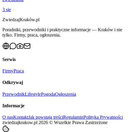
3 sie
ZwiedzajKraków.pl
Poradniki, przewodniki i praktyczne informacje — Kraków i nie
tylko. Firmy, praca, ogłoszenia.
Serwis
Firmy
Praca
Odkrywaj
Przewodnik
Lifestyle
Pogoda
Ogłoszenia
Informacje
O nas
Kontakt
Jak powstają treści
Regulamin
Polityka Prywatności
zwiedzajkrakow.pl
2026
©
Wszelkie Prawa Zastrzeżone