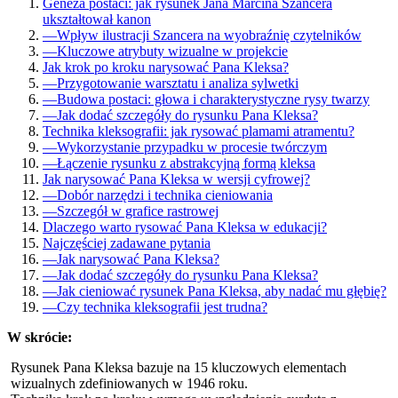
Geneza postaci: jak rysunek Jana Marcina Szancera
ukształtował kanon
—
Wpływ ilustracji Szancera na wyobraźnię czytelników
—
Kluczowe atrybuty wizualne w projekcie
Jak krok po kroku narysować Pana Kleksa?
—
Przygotowanie warsztatu i analiza sylwetki
—
Budowa postaci: głowa i charakterystyczne rysy twarzy
—
Jak dodać szczegóły do rysunku Pana Kleksa?
Technika kleksografii: jak rysować plamami atramentu?
—
Wykorzystanie przypadku w procesie twórczym
—
Łączenie rysunku z abstrakcyjną formą kleksa
Jak narysować Pana Kleksa w wersji cyfrowej?
—
Dobór narzędzi i technika cieniowania
—
Szczegół w grafice rastrowej
Dlaczego warto rysować Pana Kleksa w edukacji?
Najczęściej zadawane pytania
—
Jak narysować Pana Kleksa?
—
Jak dodać szczegóły do rysunku Pana Kleksa?
—
Jak cieniować rysunek Pana Kleksa, aby nadać mu głębię?
—
Czy technika kleksografii jest trudna?
W skrócie:
Rysunek Pana Kleksa bazuje na 15 kluczowych elementach
wizualnych zdefiniowanych w 1946 roku.