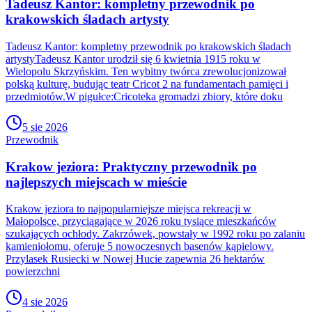
Tadeusz Kantor: kompletny przewodnik po
krakowskich śladach artysty
Tadeusz Kantor: kompletny przewodnik po krakowskich śladach
artystyTadeusz Kantor urodził się 6 kwietnia 1915 roku w
Wielopolu Skrzyńskim. Ten wybitny twórca zrewolucjonizował
polską kulturę, budując teatr Cricot 2 na fundamentach pamięci i
przedmiotów.W pigułce:Cricoteka gromadzi zbiory, które doku
5 sie 2026
Przewodnik
Krakow jeziora: Praktyczny przewodnik po
najlepszych miejscach w mieście
Krakow jeziora to najpopularniejsze miejsca rekreacji w
Małopolsce, przyciągające w 2026 roku tysiące mieszkańców
szukających ochłody. Zakrzówek, powstały w 1992 roku po zalaniu
kamieniołomu, oferuje 5 nowoczesnych basenów kąpielowy.
Przylasek Rusiecki w Nowej Hucie zapewnia 26 hektarów
powierzchni
4 sie 2026