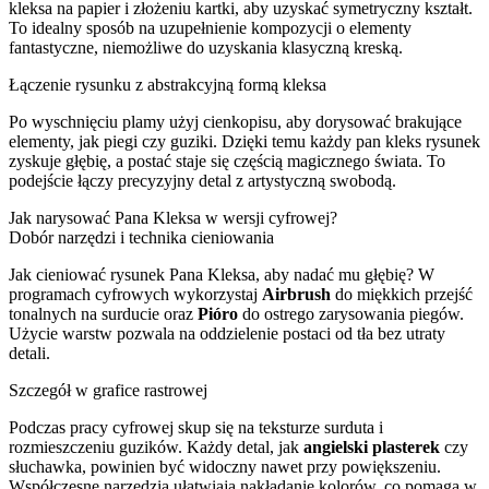
kleksa na papier i złożeniu kartki, aby uzyskać symetryczny kształt.
To idealny sposób na uzupełnienie kompozycji o elementy
fantastyczne, niemożliwe do uzyskania klasyczną kreską.
Łączenie rysunku z abstrakcyjną formą kleksa
Po wyschnięciu plamy użyj cienkopisu, aby dorysować brakujące
elementy, jak piegi czy guziki. Dzięki temu każdy pan kleks rysunek
zyskuje głębię, a postać staje się częścią magicznego świata. To
podejście łączy precyzyjny detal z artystyczną swobodą.
Jak narysować Pana Kleksa w wersji cyfrowej?
Dobór narzędzi i technika cieniowania
Jak cieniować rysunek Pana Kleksa, aby nadać mu głębię? W
programach cyfrowych wykorzystaj
Airbrush
do miękkich przejść
tonalnych na surducie oraz
Pióro
do ostrego zarysowania piegów.
Użycie warstw pozwala na oddzielenie postaci od tła bez utraty
detali.
Szczegół w grafice rastrowej
Podczas pracy cyfrowej skup się na teksturze surduta i
rozmieszczeniu guzików. Każdy detal, jak
angielski plasterek
czy
słuchawka, powinien być widoczny nawet przy powiększeniu.
Współczesne narzędzia ułatwiają nakładanie kolorów, co pomaga w