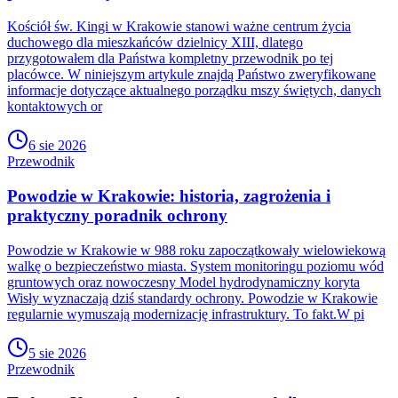
Kościół św. Kingi w Krakowie stanowi ważne centrum życia
duchowego dla mieszkańców dzielnicy XIII, dlatego
przygotowałem dla Państwa kompletny przewodnik po tej
placówce. W niniejszym artykule znajdą Państwo zweryfikowane
informacje dotyczące aktualnego porządku mszy świętych, danych
kontaktowych or
6 sie 2026
Przewodnik
Powodzie w Krakowie: historia, zagrożenia i
praktyczny poradnik ochrony
Powodzie w Krakowie w 988 roku zapoczątkowały wielowiekową
walkę o bezpieczeństwo miasta. System monitoringu poziomu wód
gruntowych oraz nowoczesny Model hydrodynamiczny koryta
Wisły wyznaczają dziś standardy ochrony. Powodzie w Krakowie
regularnie wymuszają modernizację infrastruktury. To fakt.W pi
5 sie 2026
Przewodnik