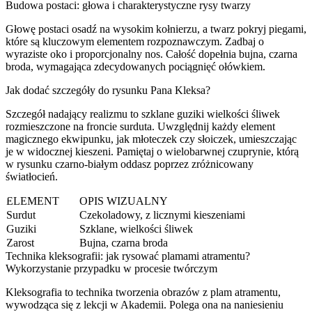
Budowa postaci: głowa i charakterystyczne rysy twarzy
Głowę postaci osadź na wysokim kołnierzu, a twarz pokryj piegami,
które są kluczowym elementem rozpoznawczym. Zadbaj o
wyraziste oko i proporcjonalny nos. Całość dopełnia bujna, czarna
broda, wymagająca zdecydowanych pociągnięć ołówkiem.
Jak dodać szczegóły do rysunku Pana Kleksa?
Szczegół nadający realizmu to szklane guziki wielkości śliwek
rozmieszczone na froncie surduta. Uwzględnij każdy element
magicznego ekwipunku, jak młoteczek czy słoiczek, umieszczając
je w widocznej kieszeni. Pamiętaj o wielobarwnej czuprynie, którą
w rysunku czarno-białym oddasz poprzez zróżnicowany
światłocień.
ELEMENT
OPIS WIZUALNY
Surdut
Czekoladowy, z licznymi kieszeniami
Guziki
Szklane, wielkości śliwek
Zarost
Bujna, czarna broda
Technika kleksografii: jak rysować plamami atramentu?
Wykorzystanie przypadku w procesie twórczym
Kleksografia to technika tworzenia obrazów z plam atramentu,
wywodząca się z lekcji w Akademii. Polega ona na naniesieniu