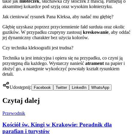
takie jak
młoteczek
, słuchawka czy słoiczek z maścią. Pamiętaj o
aksamitnej kokardce pod szyją oraz wysokim kołnierzyku.
Jak cieniować rysunek Pana Kleksa, aby nadać mu głębię?
Głębię uzyskasz poprzez przyciemnienie fałd surduta oraz okolic
guzików. W przypadku czupryny zastosuj
kreskowanie
, aby oddać
jej dynamiczny charakter bez użycia kolorów.
Czy technika kleksografii jest trudna?
Technika ta jest intuicyjna i opiera się na przypadku, co czyni ją
przystępną dla każdego. Wystarczy nanieść
atrament
na papier i
złożyć go, a następnie wykończyć powstały kształt rysunkiem
detali.
Udostępnij:
Facebook
Twitter
LinkedIn
WhatsApp
Czytaj dalej
Przewodnik
Kościół św. Kingi w Krakowie: Poradnik dla
parafian i turystów