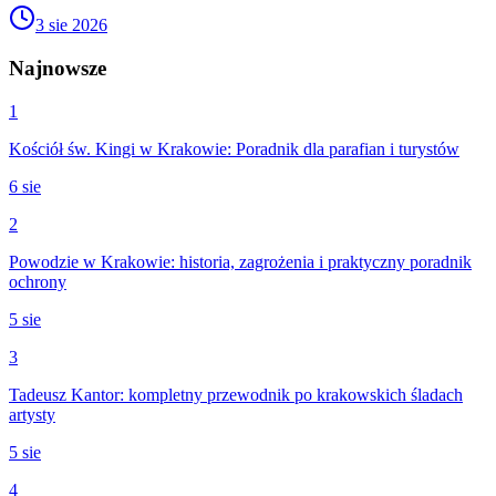
3 sie 2026
Najnowsze
1
Kościół św. Kingi w Krakowie: Poradnik dla parafian i turystów
6 sie
2
Powodzie w Krakowie: historia, zagrożenia i praktyczny poradnik
ochrony
5 sie
3
Tadeusz Kantor: kompletny przewodnik po krakowskich śladach
artysty
5 sie
4