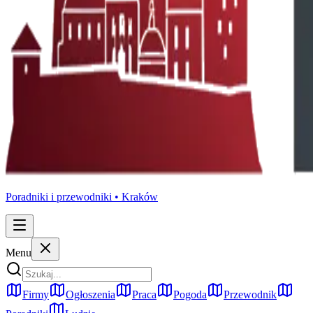
Poradniki i przewodniki •
Kraków
Menu
Firmy
Ogłoszenia
Praca
Pogoda
Przewodnik