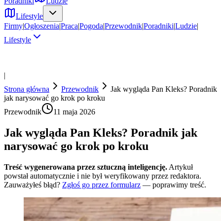
Poradniki
Ludzie
Lifestyle
Firmy
|
Ogłoszenia
|
Praca
|
Pogoda
|
Przewodnik
|
Poradniki
|
Ludzie
|
Lifestyle
|
Strona główna
Przewodnik
Jak wygląda Pan Kleks? Poradnik
jak narysować go krok po kroku
Przewodnik
11 maja 2026
Jak wygląda Pan Kleks? Poradnik jak
narysować go krok po kroku
Treść wygenerowana przez sztuczną inteligencję.
Artykuł
powstał automatycznie i nie był weryfikowany przez redaktora.
Zauważyłeś błąd?
Zgłoś go przez formularz
— poprawimy treść.