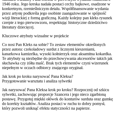
1946 roku. Jego kreska nadała postaci cechy bajkowe, osadzone w
konkretnym, rzemieślniczym detalu. Współfinansowanie wydania
przez artystę podkreśla jego osobiste zaangażowanie w spójność
wizji literackiej z formą graficzną. Każdy kolejny pan kleks rysunek
czerpie z tego pierwowzoru, respektując historyczne dziedzictwo
literatury dziecięcej.
Kluczowe atrybuty wizualne w projekcie
Co nosi Pan Kleks na sobie? To zestaw elementów określonych
przez autora: czekoladowy surdut z licznymi kieszeniami,
kanarkowa kamizelka, wysoki kołnierzyk oraz aksamitna kokardka.
Te atrybuty są niezbędne do przechowywania akcesoriów takich jak
słuchawka czy żółta maść. Brak tych elementów czyni wizerunek
niepełnym w oczach odbiorcy znającego oryginał.
Jak krok po kroku narysować Pana Kleksa?
Przygotowanie warsztatu i analiza sylwetki
Jak narysować Pana Kleksa krok po kroku? Rozpocznij od szkicu
sylwetki, zachowując proporcje Szancera i jego nieco zgarbioną
postawę. Przygotuj miękki ołówek do konturów surduta oraz gumkę
do korekty kształtów. Analiza postaci w ruchu to dobry pomysł,
który pozwoli uniknąć efektu statyczności na papierze.