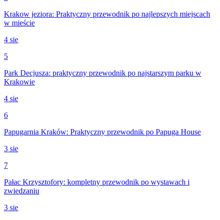
Krakow jeziora: Praktyczny przewodnik po najlepszych miejscach
w mieście
4 sie
5
Park Decjusza: praktyczny przewodnik po najstarszym parku w
Krakowie
4 sie
6
Papugarnia Kraków: Praktyczny przewodnik po Papuga House
3 sie
7
Pałac Krzysztofory: kompletny przewodnik po wystawach i
zwiedzaniu
3 sie