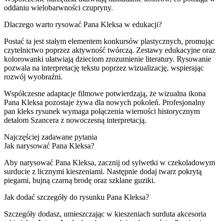
oddaniu wielobarwności czupryny.
Dlaczego warto rysować Pana Kleksa w edukacji?
Postać ta jest stałym elementem konkursów plastycznych, promując
czytelnictwo poprzez aktywność twórczą. Zestawy edukacyjne oraz
kolorowanki ułatwiają dzieciom zrozumienie literatury. Rysowanie
pozwala na interpretację tekstu poprzez wizualizację, wspierając
rozwój wyobraźni.
Współczesne adaptacje filmowe potwierdzają, że wizualna ikona
Pana Kleksa pozostaje żywa dla nowych pokoleń. Profesjonalny
pan kleks rysunek wymaga połączenia wierności historycznym
detalom Szancera z nowoczesną interpretacją.
Najczęściej zadawane pytania
Jak narysować Pana Kleksa?
Aby narysować Pana Kleksa, zacznij od sylwetki w czekoladowym
surducie z licznymi kieszeniami. Następnie dodaj twarz pokrytą
piegami, bujną czarną brodę oraz szklane guziki.
Jak dodać szczegóły do rysunku Pana Kleksa?
Szczegóły dodasz, umieszczając w kieszeniach surduta akcesoria