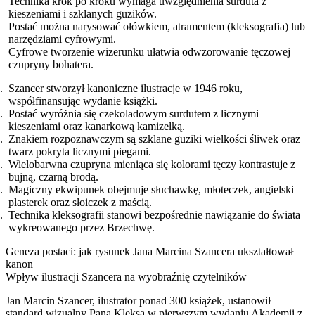
Technika krok po kroku wymaga uwzględnienia surduta z
kieszeniami i szklanych guzików.
Postać można narysować ołówkiem, atramentem (kleksografia) lub
narzędziami cyfrowymi.
Cyfrowe tworzenie wizerunku ułatwia odwzorowanie tęczowej
czupryny bohatera.
Szancer stworzył kanoniczne ilustracje w 1946 roku,
współfinansując wydanie książki.
Postać wyróżnia się czekoladowym surdutem z licznymi
kieszeniami oraz kanarkową kamizelką.
Znakiem rozpoznawczym są szklane guziki wielkości śliwek oraz
twarz pokryta licznymi piegami.
Wielobarwna czupryna mieniąca się kolorami tęczy kontrastuje z
bujną, czarną brodą.
Magiczny ekwipunek obejmuje słuchawkę, młoteczek, angielski
plasterek oraz słoiczek z maścią.
Technika kleksografii stanowi bezpośrednie nawiązanie do świata
wykreowanego przez Brzechwę.
Geneza postaci: jak rysunek Jana Marcina Szancera ukształtował
kanon
Wpływ ilustracji Szancera na wyobraźnię czytelników
Jan Marcin Szancer, ilustrator ponad 300 książek, ustanowił
standard wizualny Pana Kleksa w pierwszym wydaniu Akademii z