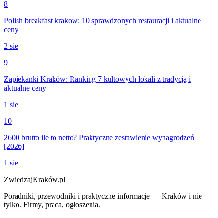
8
Polish breakfast krakow: 10 sprawdzonych restauracji i aktualne
ceny
2 sie
9
Zapiekanki Kraków: Ranking 7 kultowych lokali z tradycją i
aktualne ceny
1 sie
10
2600 brutto ile to netto? Praktyczne zestawienie wynagrodzeń
[2026]
1 sie
ZwiedzajKraków.pl
Poradniki, przewodniki i praktyczne informacje — Kraków i nie
tylko. Firmy, praca, ogłoszenia.