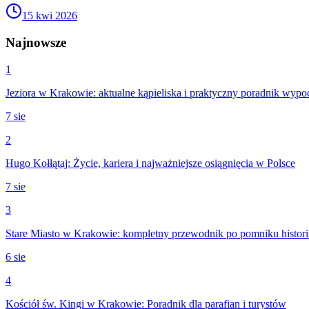
15 kwi 2026
Najnowsze
1
Jeziora w Krakowie: aktualne kąpieliska i praktyczny poradnik wyp
7 sie
2
Hugo Kołłątaj: Życie, kariera i najważniejsze osiągnięcia w Polsce
7 sie
3
Stare Miasto w Krakowie: kompletny przewodnik po pomniku histori
6 sie
4
Kościół św. Kingi w Krakowie: Poradnik dla parafian i turystów