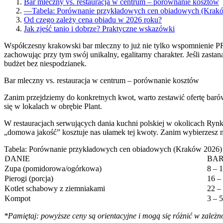
Bar mleczny vs. restauracja w centrum – porównanie kosztów
—
Tabela: Porównanie przykładowych cen obiadowych (Krak
Od czego zależy cena obiadu w 2026 roku?
Jak zjeść tanio i dobrze? Praktyczne wskazówki
Współczesny krakowski bar mleczny to już nie tylko wspomnienie PR
zachowując przy tym swój unikalny, egalitarny charakter. Jeśli zastan
budżet bez niespodzianek.
Bar mleczny vs. restauracja w centrum – porównanie kosztów
Zanim przejdziemy do konkretnych kwot, warto zestawić ofertę barów 
się w lokalach w obrębie Plant.
W restauracjach serwujących dania kuchni polskiej w okolicach Ry
„domowa jakość” kosztuje nas ułamek tej kwoty. Zanim wybierzesz 
Tabela: Porównanie przykładowych cen obiadowych (Kraków 2026)
DANIE
BAR
Zupa (pomidorowa/ogórkowa)
8 – 1
Pierogi (porcja)
16 – 
Kotlet schabowy z ziemniakami
22 – 
Kompot
3 – 5
*Pamiętaj: powyższe ceny są orientacyjne i mogą się różnić w zależno