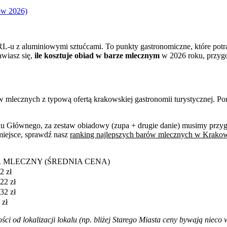
ów 2026)
L-u z aluminiowymi sztućcami. To punkty gastronomiczne, które potr
awiasz się,
ile kosztuje obiad w barze mlecznym
w 2026 roku, przygo
mlecznych z typową ofertą krakowskiej gastronomii turystycznej. Porówn
nku Głównego, za zestaw obiadowy (zupa + drugie danie) musimy przy
miejsce, sprawdź nasz
ranking najlepszych barów mlecznych w Krako
 MLECZNY (ŚREDNIA CENA)
2 zł
22 zł
32 zł
 zł
ści od lokalizacji lokalu (np. bliżej Starego Miasta ceny bywają niec