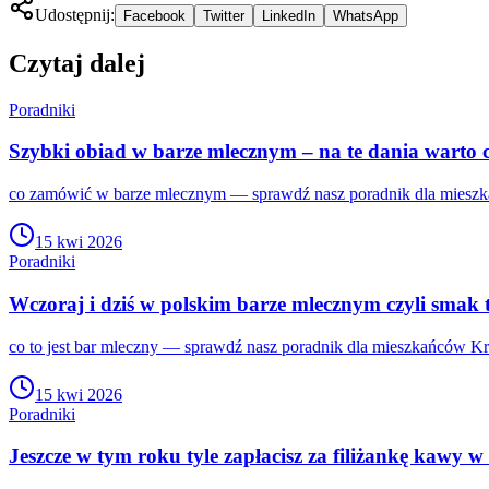
Udostępnij:
Facebook
Twitter
LinkedIn
WhatsApp
Czytaj dalej
Poradniki
Szybki obiad w barze mlecznym – na te dania warto 
co zamówić w barze mlecznym — sprawdź nasz poradnik dla mieszka
15 kwi 2026
Poradniki
Wczoraj i dziś w polskim barze mlecznym czyli smak 
co to jest bar mleczny — sprawdź nasz poradnik dla mieszkańców Kr
15 kwi 2026
Poradniki
Jeszcze w tym roku tyle zapłacisz za filiżankę kawy w