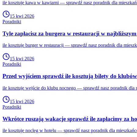
ile kosztuje kawa w kawiarni — sprawdź nasz poradnik dla mieszkań
15 kwi 2026
Poradniki
Tyle zapłacisz za burgera w restauracji w najbliższy
ile kosztuje burger w restauracji — sprawdź nasz poradnik dla mies
15 kwi 2026
Poradniki
Przed wyjściem sprawdź ile kosztują bilety do klubó
ile kosztuje wejście do klubu nocnego — sprawdź nasz poradnik dla
15 kwi 2026
Poradniki
Wkrótce ruszają wakacje sprawdź ile zapłacimy za ho
ile kosztuje nocleg w hotelu — sprawdź nasz poradnik dla mieszkań