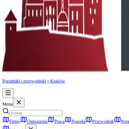
Poradniki i przewodniki •
Kraków
Menu
Firmy
Ogłoszenia
Praca
Pogoda
Przewodnik
Pora