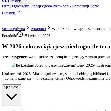
Lifestyle
Firmy
|
Ogłoszenia
|
Praca
|
Pogoda
|
Przewodnik
|
Poradniki
|
Ludzie
|
Lifestyle
|
Strona główna
Poradniki
W 2026 roku wciąż zjesz niedrogo: ile
Poradniki
15 kwietnia 2026
W 2026 roku wciąż zjesz niedrogo: ile tera
Treść wygenerowana przez sztuczną inteligencję.
Artykuł powstał
Ilustrac
Kraków, rok 2026. Miasto tętni życiem, studenci oblegają biblioteki,
– co najważniejsze – w rozsądnej cenie? Odpowiedź niezmiennie prowa
Spis treści