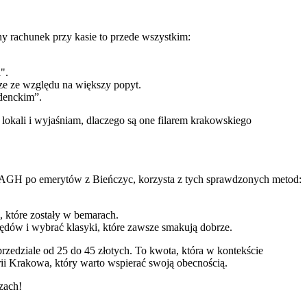
y rachunek przy kasie to przede wszystkim:
".
ze ze względu na większy popyt.
denckim”.
 lokali i wyjaśniam, dlaczego są one filarem krakowskiego
w AGH po emerytów z Bieńczyc, korzysta z tych sprawdzonych metod:
, które zostały w bemarach.
łędów i wybrać klasyki, które zawsze smakują dobrze.
edziale od 25 do 45 złotych. To kwota, która w kontekście
rii Krakowa, który warto wspierać swoją obecnością.
zach!