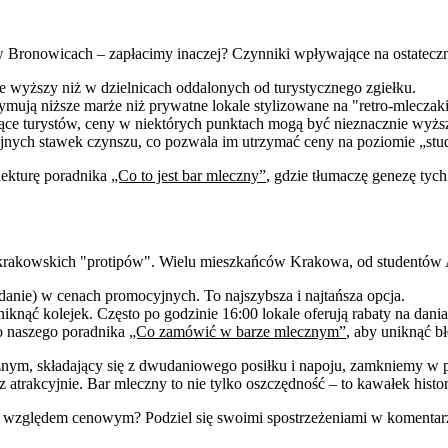
 Bronowicach – zapłacimy inaczej? Czynniki wpływające na ostateczn
 wyższy niż w dzielnicach oddalonych od turystycznego zgiełku.
ymują niższe marże niż prywatne lokale stylizowane na "retro-mleczaki
iące turystów, ceny w niektórych punktach mogą być nieznacznie wyżs
jnych stawek czynszu, co pozwala im utrzymać ceny na poziomie „stu
lekturę poradnika
„Co to jest bar mleczny”
, gdzie tłumaczę genezę tych
lka krakowskich "protipów". Wielu mieszkańców Krakowa, od studentó
danie) w cenach promocyjnych. To najszybsza i najtańsza opcja.
iknąć kolejek. Często po godzinie 16:00 lokale oferują rabaty na dania
do naszego poradnika
„Co zamówić w barze mlecznym”
, aby uniknąć b
m, składający się z dwudaniowego posiłku i napoju, zamkniemy w prz
atrakcyjnie. Bar mleczny to nie tylko oszczędność – to kawałek histo
d względem cenowym? Podziel się swoimi spostrzeżeniami w komentar