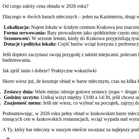
Od czego zależy cena obiadu w 2026 roku?
Dlaczego w dwóch barach mlecznych – jeden na Kazimierzu, drugi w
Lokalizacja:
Najem lokalu w ścisłym centrum Krakowa jest znacznie
Forma serwowania:
Bary prowadzone jako spółdzielnie często utrz
Sezonowość:
W sezonie letnim, kiedy do Krakowa przyjeżdżają tys
Dotacje i polityka lokalu:
Część barów wciąż korzysta z preferency
Jeśli dopiero zaczynasz swoją przygodę z takimi miejscami, polecam 
budżetowania.
Jak zjeść tanio i dobrze? Praktyczne wskazówki
Skoro wiesz już, ile kosztuje obiad w barze mlecznym, czas na ki
Zestawy dnia:
Wiele miejsc oferuje gotowe zestawy (zupa + drugie 
Godziny szczytu:
Unikaj wizyt między 13:00 a 14:30, jeśli chcesz un
Znajomość menu:
Jeśli nie wiesz, co wybrać na początek, zajrzyj 
Podsumowując, w 2026 roku pełny obiad w krakowskim barze mleczny
rosnących cen w krakowskich restauracjach, wciąż wypada nad wyraz 
A Ty, który bar mleczny w naszym mieście uważasz za najlepszy po