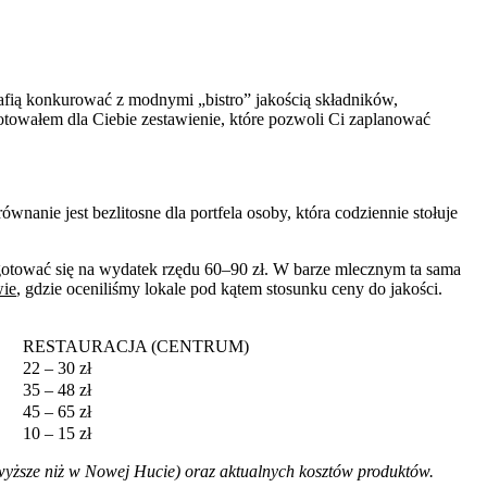
afią konkurować z modnymi „bistro” jakością składników,
towałem dla Ciebie zestawienie, które pozwoli Ci zaplanować
anie jest bezlitosne dla portfela osoby, która codziennie stołuje
gotować się na wydatek rzędu 60–90 zł. W barze mlecznym ta sama
wie
, gdzie oceniliśmy lokale pod kątem stosunku ceny do jakości.
RESTAURACJA (CENTRUM)
22 – 30 zł
35 – 48 zł
45 – 65 zł
10 – 15 zł
o wyższe niż w Nowej Hucie) oraz aktualnych kosztów produktów.