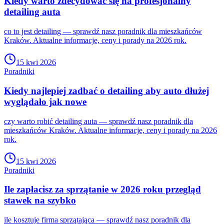
Kiedy warto zdecydować się na profesjonalny
detailing auta
co to jest detailing — sprawdź nasz poradnik dla mieszkańców
Kraków. Aktualne informacje, ceny i porady na 2026 rok.
15 kwi 2026
Poradniki
Kiedy najlepiej zadbać o detailing aby auto dłużej
wyglądało jak nowe
czy warto robić detailing auta — sprawdź nasz poradnik dla
mieszkańców Kraków. Aktualne informacje, ceny i porady na 2026
rok.
15 kwi 2026
Poradniki
Ile zapłacisz za sprzątanie w 2026 roku przegląd
stawek na szybko
ile kosztuje firma sprzątająca — sprawdź nasz poradnik dla