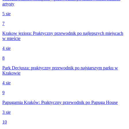
artysty
5 sie
7
Krakow jeziora: Praktyczny przewodnik po najlepszych miejscach
w mieście
4 sie
8
Park Decjusza: praktyczny przewodnik po najstarszym parku w
Krakowie
4 sie
9
Papugarnia Kraków: Praktyczny przewodnik po Papuga House
3 sie
10