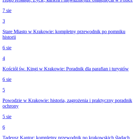
7 sie
3
Stare Miasto w Krakowie: kompletny przewodnik po pomniku
historii
6 sie
4
Kościół św. Kingi w Krakowie: Poradnik dla parafian i turystów
6 sie
5
Powodzie w Krakowie: historia, zagrożenia i praktyczny poradnik
ochrony
5 sie
6
Tadeusz Kantor: kompletny przewodnik po krakowskich śladach