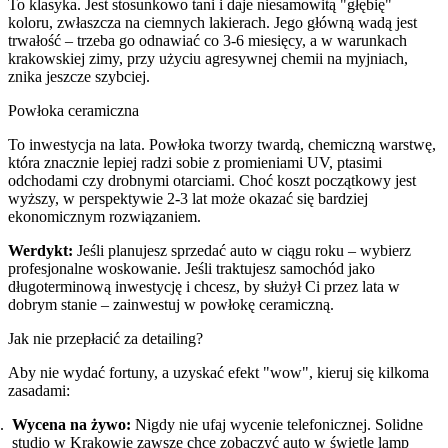
To klasyka. Jest stosunkowo tani i daje niesamowitą "głębię"
koloru, zwłaszcza na ciemnych lakierach. Jego główną wadą jest
trwałość – trzeba go odnawiać co 3-6 miesięcy, a w warunkach
krakowskiej zimy, przy użyciu agresywnej chemii na myjniach,
znika jeszcze szybciej.
Powłoka ceramiczna
To inwestycja na lata. Powłoka tworzy twardą, chemiczną warstwę,
która znacznie lepiej radzi sobie z promieniami UV, ptasimi
odchodami czy drobnymi otarciami. Choć koszt początkowy jest
wyższy, w perspektywie 2-3 lat może okazać się bardziej
ekonomicznym rozwiązaniem.
Werdykt:
Jeśli planujesz sprzedać auto w ciągu roku – wybierz
profesjonalne woskowanie. Jeśli traktujesz samochód jako
długoterminową inwestycję i chcesz, by służył Ci przez lata w
dobrym stanie – zainwestuj w powłokę ceramiczną.
Jak nie przepłacić za detailing?
Aby nie wydać fortuny, a uzyskać efekt "wow", kieruj się kilkoma
zasadami:
Wycena na żywo:
Nigdy nie ufaj wycenie telefonicznej. Solidne
studio w Krakowie zawsze chce zobaczyć auto w świetle lamp