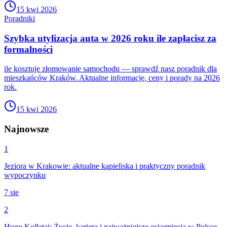
15 kwi 2026
Poradniki
Szybka utylizacja auta w 2026 roku ile zapłacisz za
formalności
ile kosztuje złomowanie samochodu — sprawdź nasz poradnik dla
mieszkańców Kraków. Aktualne informacje, ceny i porady na 2026
rok.
15 kwi 2026
Najnowsze
1
Jeziora w Krakowie: aktualne kąpieliska i praktyczny poradnik
wypoczynku
7 sie
2
Hugo Kołłątaj: Życie, kariera i najważniejsze osiągnięcia w Polsce