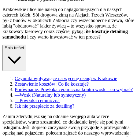
Krakowskie ulice nie należą do najłagodniejszych dla naszych
czterech kółek. Sól drogowa zimą na Alejach Trzech Wieszczów,
pył z budów w okolicach Zabłocia czy wszechobecne drzewa, które
lubią "obdarować" lakier żywicą – to wszystko sprawia, że
krakowscy kierowcy coraz częściej pytają:
ile kosztuje detailing
samochodu
i czy warto inwestować w ten proces?
Spis treści
Czynniki wpływające na wycenę usługi w Krakowie
Zestawienie kosztów: Co ile kosztuje?
Porównanie: Powłoka ceramiczna kontra wosk – co wybrać?
—
Wosk (Naturalny lub syntetyczny)
—
Powłoka ceramiczna
Jak nie przepłacić za detailing?
Zanim zdecydujesz się na oddanie swojego auta w ręce
specjalistów, warto zrozumieć, co dokładnie kryje się pod tymi
usługami. Jeśli dopiero zaczynasz swoją przygodę z profesjonalną
opieką nad pojazdem, polecam zajrzeć do naszego wprowadzenia: