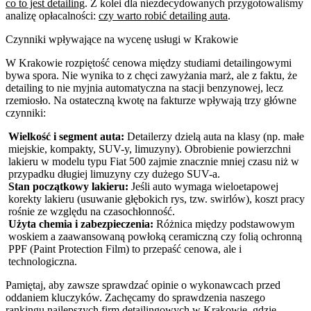
co to jest detailing
. Z kolei dla niezdecydowanych przygotowaliśmy
analizę opłacalności:
czy warto robić detailing auta
.
Czynniki wpływające na wycenę usługi w Krakowie
W Krakowie rozpiętość cenowa między studiami detailingowymi
bywa spora. Nie wynika to z chęci zawyżania marż, ale z faktu, że
detailing to nie myjnia automatyczna na stacji benzynowej, lecz
rzemiosło. Na ostateczną kwotę na fakturze wpływają trzy główne
czynniki:
Wielkość i segment auta:
Detailerzy dzielą auta na klasy (np. małe
miejskie, kompakty, SUV-y, limuzyny). Obrobienie powierzchni
lakieru w modelu typu Fiat 500 zajmie znacznie mniej czasu niż w
przypadku długiej limuzyny czy dużego SUV-a.
Stan początkowy lakieru:
Jeśli auto wymaga wieloetapowej
korekty lakieru (usuwanie głębokich rys, tzw. swirlów), koszt pracy
rośnie ze względu na czasochłonność.
Użyta chemia i zabezpieczenia:
Różnica między podstawowym
woskiem a zaawansowaną powłoką ceramiczną czy folią ochronną
PPF (Paint Protection Film) to przepaść cenowa, ale i
technologiczna.
Pamiętaj, aby zawsze sprawdzać opinie o wykonawcach przed
oddaniem kluczyków. Zachęcamy do sprawdzenia naszego
rankingu najlepszych firm detailingowych w Krakowie
, gdzie