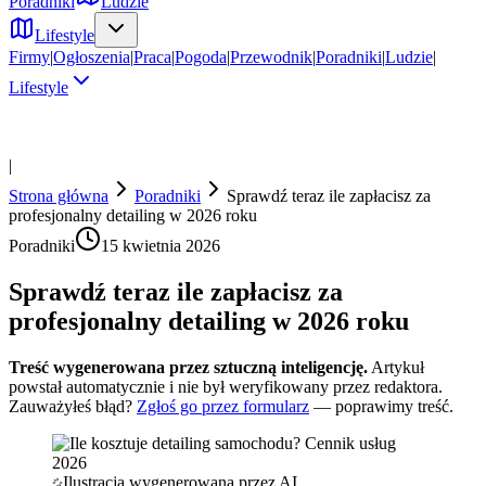
Poradniki
Ludzie
Lifestyle
Firmy
|
Ogłoszenia
|
Praca
|
Pogoda
|
Przewodnik
|
Poradniki
|
Ludzie
|
Lifestyle
|
Strona główna
Poradniki
Sprawdź teraz ile zapłacisz za
profesjonalny detailing w 2026 roku
Poradniki
15 kwietnia 2026
Sprawdź teraz ile zapłacisz za
profesjonalny detailing w 2026 roku
Treść wygenerowana przez sztuczną inteligencję.
Artykuł
powstał automatycznie i nie był weryfikowany przez redaktora.
Zauważyłeś błąd?
Zgłoś go przez formularz
— poprawimy treść.
Ilustracja wygenerowana przez AI