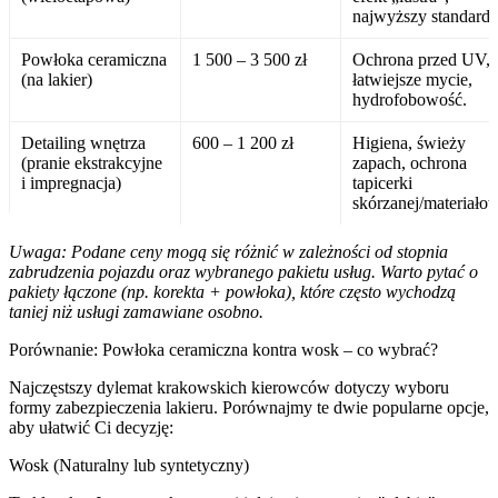
najwyższy standard.
Powłoka ceramiczna
1 500 – 3 500 zł
Ochrona przed UV,
(na lakier)
łatwiejsze mycie,
hydrofobowość.
Detailing wnętrza
600 – 1 200 zł
Higiena, świeży
(pranie ekstrakcyjne
zapach, ochrona
i impregnacja)
tapicerki
skórzanej/materiałow
Uwaga: Podane ceny mogą się różnić w zależności od stopnia
zabrudzenia pojazdu oraz wybranego pakietu usług. Warto pytać o
pakiety łączone (np. korekta + powłoka), które często wychodzą
taniej niż usługi zamawiane osobno.
Porównanie: Powłoka ceramiczna kontra wosk – co wybrać?
Najczęstszy dylemat krakowskich kierowców dotyczy wyboru
formy zabezpieczenia lakieru. Porównajmy te dwie popularne opcje,
aby ułatwić Ci decyzję:
Wosk (Naturalny lub syntetyczny)