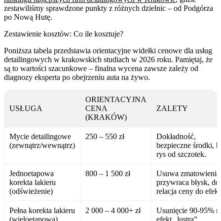
zestawiliśmy sprawdzone punkty z różnych dzielnic – od Podgórza
po Nową Hutę.
Zestawienie kosztów: Co ile kosztuje?
Poniższa tabela przedstawia orientacyjne widełki cenowe dla usług
detailingowych w krakowskich studiach w 2026 roku. Pamiętaj, że
są to wartości szacunkowe – finalna wycena zawsze zależy od
diagnozy eksperta po obejrzeniu auta na żywo.
ORIENTACYJNA
USŁUGA
CENA
ZALETY
(KRAKÓW)
Mycie detailingowe
250 – 550 zł
Dokładność,
(zewnątrz/wewnątrz)
bezpieczne środki, b
rys od szczotek.
Jednoetapowa
800 – 1 500 zł
Usuwa zmatowienia
korekta lakieru
przywraca błysk, do
(odświeżenie)
relacja ceny do efekt
Pełna korekta lakieru
2 000 – 4 000+ zł
Usunięcie 90-95% ry
(wieloetapowa)
efekt „lustra”,