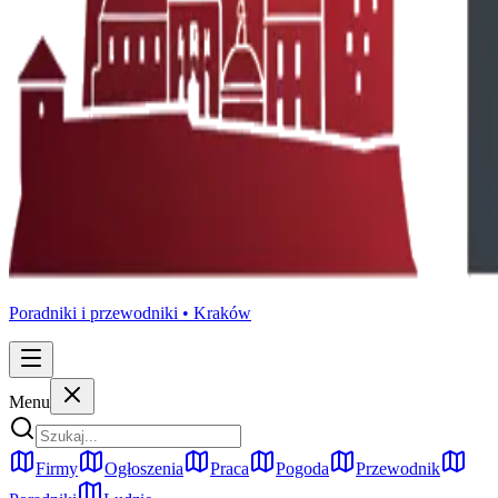
Poradniki i przewodniki •
Kraków
Menu
Firmy
Ogłoszenia
Praca
Pogoda
Przewodnik