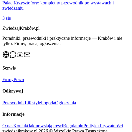
Pałac Krzysztofory: kompletny przewodnik po wystawach i
zwiedzaniu
3 sie
ZwiedzajKraków.pl
Poradniki, przewodniki i praktyczne informacje — Kraków i nie
tylko. Firmy, praca, ogłoszenia.
Serwis
Firmy
Praca
Odkrywaj
Przewodnik
Lifestyle
Pogoda
Ogłoszenia
Informacje
O nas
Kontakt
Jak powstają treści
Regulamin
Polityka Prywatności
zwiedzajkrakow.pl
2026
©
Wszelkie Prawa Zastrzeżone