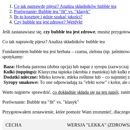
Co tak naprawdę pijesz? Analiza składników bubble tea
Porównanie: Bubble tea "fit" vs. "klasyk"
Ile to kosztuje i gdzie szukać jakości?
Czy bubble tea jest zdrowe? Werdykt
Jeśli zastanawiasz się,
czy bubble tea jest zdrowe
, musisz przygoto
Co tak naprawdę pijesz? Analiza składników bubble tea
Fundamentem bubble tea jest herbata – czarna, zielona (np. jaśmino
spotykamy:
Baza:
Herbata parzona (dobra opcja) lub napar z syropu (zazwyczaj 
Kulki (toppings):
Klasyczna tapioka (skrobia z manioku) lub kulki 
Dodatki mleczne:
Mleko krowie, mleka roślinne lub – co najmniej 
Syropy smakowe:
To one odpowiadają za "efekt wow" i kolor, ale c
Warto najpierw sprawdzić,
co dokładnie składa się na ten napój
, zan
Porównanie: Bubble tea "fit" vs. "klasyk"
Przygotowałem zestawienie, które pomoże Wam zrozumieć, dlaczego 
CECHA
WERSJA "LEKKA" (ZDROWS