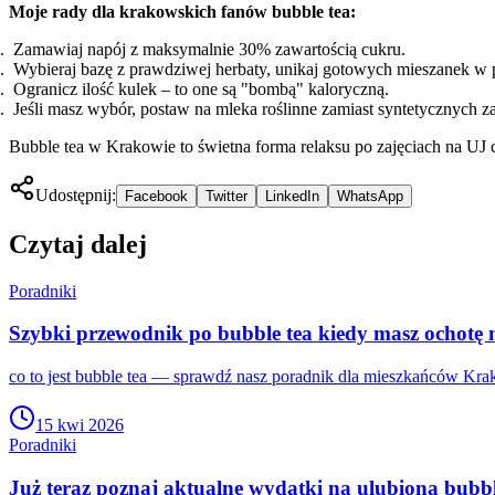
Moje rady dla krakowskich fanów bubble tea:
Zamawiaj napój z maksymalnie 30% zawartością cukru.
Wybieraj bazę z prawdziwej herbaty, unikaj gotowych mieszanek w 
Ogranicz ilość kulek – to one są "bombą" kaloryczną.
Jeśli masz wybór, postaw na mleka roślinne zamiast syntetycznych za
Bubble tea w Krakowie to świetna forma relaksu po zajęciach na UJ 
Udostępnij:
Facebook
Twitter
LinkedIn
WhatsApp
Czytaj dalej
Poradniki
Szybki przewodnik po bubble tea kiedy masz ochotę 
co to jest bubble tea — sprawdź nasz poradnik dla mieszkańców Krak
15 kwi 2026
Poradniki
Już teraz poznaj aktualne wydatki na ulubioną bubb