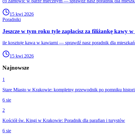
co zamówić w barze mlecznym — sprawdź nasz poradnik dla mieszka
15 kwi 2026
Poradniki
Jeszcze w tym roku tyle zapłacisz za filiżankę kawy w
ile kosztuje kawa w kawiarni — sprawdź nasz poradnik dla mieszkań
15 kwi 2026
Najnowsze
1
Stare Miasto w Krakowie: kompletny przewodnik po pomniku histori
6 sie
2
Kościół św. Kingi w Krakowie: Poradnik dla parafian i turystów
6 sie