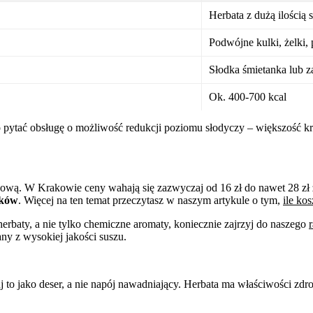
Herbata z dużą ilością
Podwójne kulki, żelki, 
Słodka śmietanka lub z
Ok. 400-700 kcal
arto pytać obsługę o możliwość redukcji poziomu słodyczy – większoś
ońcową. W Krakowie ceny wahają się zazwyczaj od 16 zł do nawet 28 z
ików
. Więcej na ten temat przeczytasz w naszym artykule o tym,
ile kos
 herbaty, a nie tylko chemiczne aromaty, koniecznie zajrzyj do naszego
ny z wysokiej jakości suszu.
 to jako deser, a nie napój nawadniający. Herbata ma właściwości zdro