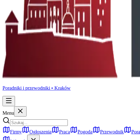
Poradniki i przewodniki •
Kraków
Menu
Firmy
Ogłoszenia
Praca
Pogoda
Przewodnik
Pora