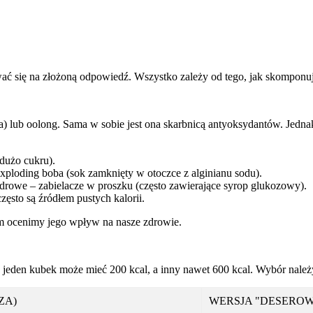
wać się na złożoną odpowiedź. Wszystko zależy od tego, jak skomponuj
wa) lub oolong. Sama w sobie jest ona skarbnicą antyoksydantów. Jedna
dużo cukru).
exploding boba (sok zamknięty w otoczce z alginianu sodu).
zdrowe – zabielacze w proszku (często zawierające syrop glukozowy).
zęsto są źródłem pustych kalorii.
im ocenimy jego wpływ na nasze zdrowie.
jeden kubek może mieć 200 kcal, a inny nawet 600 kcal. Wybór nale
ZA)
WERSJA "DESEROW