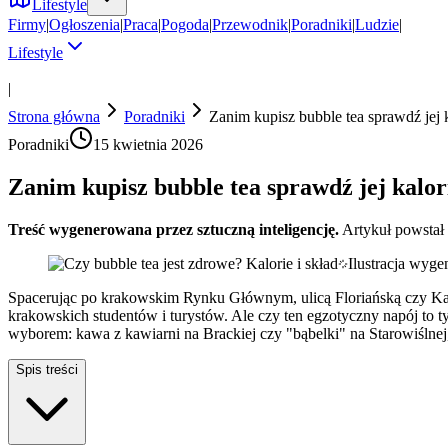
Lifestyle
Firmy
|
Ogłoszenia
|
Praca
|
Pogoda
|
Przewodnik
|
Poradniki
|
Ludzie
|
Lifestyle
|
Strona główna
Poradniki
Zanim kupisz bubble tea sprawdź jej k
Poradniki
15 kwietnia 2026
Zanim kupisz bubble tea sprawdź jej kalor
Treść wygenerowana przez sztuczną inteligencję.
Artykuł powstał
Ilustracja wyg
Spacerując po krakowskim Rynku Głównym, ulicą Floriańską czy Kazi
krakowskich studentów i turystów. Ale czy ten egzotyczny napój to t
wyborem: kawa z kawiarni na Brackiej czy "bąbelki" na Starowiślne
Spis treści