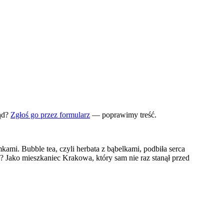
ąd?
Zgłoś go przez formularz
— poprawimy treść.
i. Bubble tea, czyli herbata z bąbelkami, podbiła serca
? Jako mieszkaniec Krakowa, który sam nie raz stanął przed