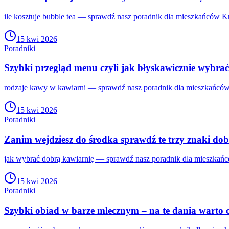
ile kosztuje bubble tea — sprawdź nasz poradnik dla mieszkańców Kr
15 kwi 2026
Poradniki
Szybki przegląd menu czyli jak błyskawicznie wybrać
rodzaje kawy w kawiarni — sprawdź nasz poradnik dla mieszkańców 
15 kwi 2026
Poradniki
Zanim wejdziesz do środka sprawdź te trzy znaki dob
jak wybrać dobrą kawiarnię — sprawdź nasz poradnik dla mieszkańc
15 kwi 2026
Poradniki
Szybki obiad w barze mlecznym – na te dania warto 