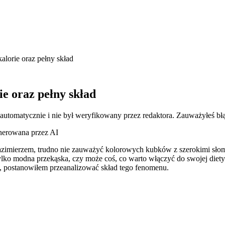
alorie oraz pełny skład
ie oraz pełny skład
 automatycznie i nie był weryfikowany przez redaktora. Zauważyłeś bł
enerowana przez AI
mierzem, trudno nie zauważyć kolorowych kubków z szerokimi słomkam
ylko modna przekąska, czy może coś, co warto włączyć do swojej diety
j, postanowiłem przeanalizować skład tego fenomenu.