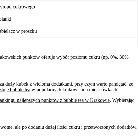
 syropu cukrowego
pianki
abielacz w proszku
ć krakowskich punktów oferuje wybór poziomu cukru (np. 0%, 30%,
ł za duży kubek z wieloma dodatkami, przy czym warto pamiętać, że
ztuje bubble tea
w popularnych krakowskich miejscówkach.
rankingu najlepszych punktów z bubble tea w Krakowie
. Wybierając
wotne, ale po dodaniu dużej ilości cukru i przetworzonych dodatków,