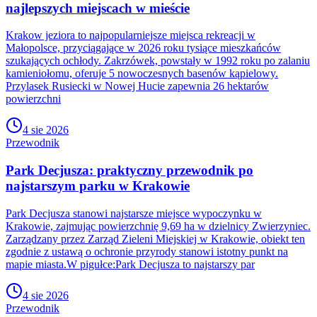
najlepszych miejscach w mieście
Krakow jeziora to najpopularniejsze miejsca rekreacji w
Małopolsce, przyciągające w 2026 roku tysiące mieszkańców
szukających ochłody. Zakrzówek, powstały w 1992 roku po zalaniu
kamieniołomu, oferuje 5 nowoczesnych basenów kąpielowy.
Przylasek Rusiecki w Nowej Hucie zapewnia 26 hektarów
powierzchni
4 sie 2026
Przewodnik
Park Decjusza: praktyczny przewodnik po
najstarszym parku w Krakowie
Park Decjusza stanowi najstarsze miejsce wypoczynku w
Krakowie, zajmując powierzchnię 9,69 ha w dzielnicy Zwierzyniec.
Zarządzany przez Zarząd Zieleni Miejskiej w Krakowie, obiekt ten
zgodnie z ustawą o ochronie przyrody stanowi istotny punkt na
mapie miasta.W pigułce:Park Decjusza to najstarszy par
4 sie 2026
Przewodnik