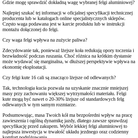
Gdzie mogę sprawdzić dokładną wagę wybranej felgi aluminiowej?
Najlepiej szukać tej informacji w oficjalnej specyfikacji technicznej
producenta lub w katalogach online specjalistycznych sklepów.
Często waga podawana jest w karcie produktu lub w instrukcji
montażu dołączonej do felgi.
Czy waga felgi wpływa na zużycie paliwa?
Zdecydowanie tak, ponieważ lżejsze koła redukują opory toczenia i
bezwładność podczas ruszania. Choć różnica na krótkim dystansie
może wydawać się marginalna, w dłuższej perspektywie wpływa na
ekonomię eksploatacji.
Czy felgi kute 16 cali są znacząco lżejsze od odlewanych?
Tak, technologia kucia pozwala na uzyskanie znacznie mniejszej
masy przy zachowaniu większej wytrzymałości materiału. Felgi
kute mogą być nawet o 20-30% lżejsze od standardowych felg
odlewanych w tym samym rozmiarze.
Podsumowując, masa Twoich kół ma bezpośredni wpływ na pracę
zawieszenia i ogólną dynamikę jazdy, dlatego zawsze sprawdzaj
specyfikację przed zakupem. Wybór lekkiej felgi aluminiowej to
najlepsza inwestycja w trwałość układu jezdnego oraz codzienny
komfort podróżowania.