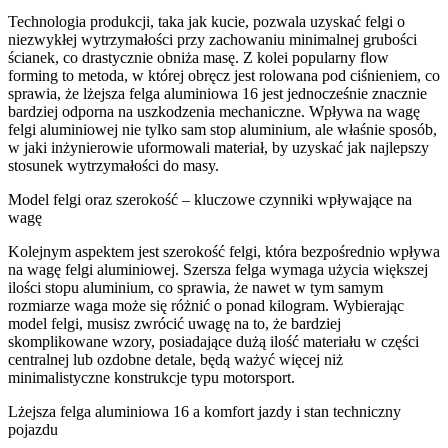
Technologia produkcji, taka jak kucie, pozwala uzyskać felgi o
niezwykłej wytrzymałości przy zachowaniu minimalnej grubości
ścianek, co drastycznie obniża masę. Z kolei popularny flow
forming to metoda, w której obręcz jest rolowana pod ciśnieniem, co
sprawia, że lżejsza felga aluminiowa 16 jest jednocześnie znacznie
bardziej odporna na uszkodzenia mechaniczne. Wpływa na wagę
felgi aluminiowej nie tylko sam stop aluminium, ale właśnie sposób,
w jaki inżynierowie uformowali materiał, by uzyskać jak najlepszy
stosunek wytrzymałości do masy.
Model felgi oraz szerokość – kluczowe czynniki wpływające na
wagę
Kolejnym aspektem jest szerokość felgi, która bezpośrednio wpływa
na wagę felgi aluminiowej. Szersza felga wymaga użycia większej
ilości stopu aluminium, co sprawia, że nawet w tym samym
rozmiarze waga może się różnić o ponad kilogram. Wybierając
model felgi, musisz zwrócić uwagę na to, że bardziej
skomplikowane wzory, posiadające dużą ilość materiału w części
centralnej lub ozdobne detale, będą ważyć więcej niż
minimalistyczne konstrukcje typu motorsport.
Lżejsza felga aluminiowa 16 a komfort jazdy i stan techniczny
pojazdu