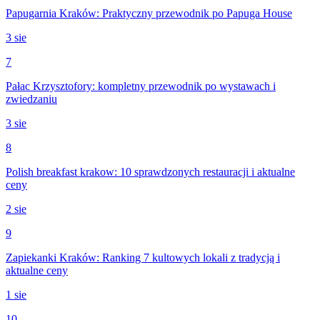
Papugarnia Kraków: Praktyczny przewodnik po Papuga House
3 sie
7
Pałac Krzysztofory: kompletny przewodnik po wystawach i
zwiedzaniu
3 sie
8
Polish breakfast krakow: 10 sprawdzonych restauracji i aktualne
ceny
2 sie
9
Zapiekanki Kraków: Ranking 7 kultowych lokali z tradycją i
aktualne ceny
1 sie
10