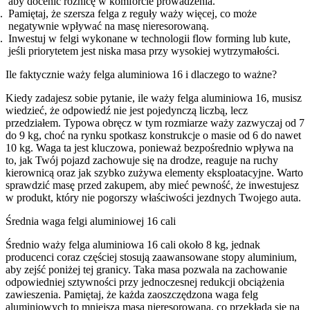
aby docenić różnicę w komforcie prowadzenia.
Pamiętaj, że szersza felga z reguły waży więcej, co może
negatywnie wpływać na masę nieresorowaną.
Inwestuj w felgi wykonane w technologii flow forming lub kute,
jeśli priorytetem jest niska masa przy wysokiej wytrzymałości.
Ile faktycznie waży felga aluminiowa 16 i dlaczego to ważne?
Kiedy zadajesz sobie pytanie, ile waży felga aluminiowa 16, musisz
wiedzieć, że odpowiedź nie jest pojedynczą liczbą, lecz
przedziałem. Typowa obręcz w tym rozmiarze waży zazwyczaj od 7
do 9 kg, choć na rynku spotkasz konstrukcje o masie od 6 do nawet
10 kg. Waga ta jest kluczowa, ponieważ bezpośrednio wpływa na
to, jak Twój pojazd zachowuje się na drodze, reaguje na ruchy
kierownicą oraz jak szybko zużywa elementy eksploatacyjne. Warto
sprawdzić masę przed zakupem, aby mieć pewność, że inwestujesz
w produkt, który nie pogorszy właściwości jezdnych Twojego auta.
Średnia waga felgi aluminiowej 16 cali
Średnio waży felga aluminiowa 16 cali około 8 kg, jednak
producenci coraz częściej stosują zaawansowane stopy aluminium,
aby zejść poniżej tej granicy. Taka masa pozwala na zachowanie
odpowiedniej sztywności przy jednoczesnej redukcji obciążenia
zawieszenia. Pamiętaj, że każda zaoszczędzona waga felg
aluminiowych to mniejsza masa nieresorowana, co przekłada się na