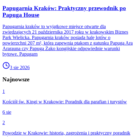
Papugarnia Kraków: Praktyczny przewodnik po
Papuga House
Papugarnia kraków to wyjątkowe miejsce otwarte dla
zwiedzających 21 października 2017 roku w krakowskim Biznes
Park Wielicka. Papugarnia kraków posiada halę lotów o
powierzchni 207 m², która zapewnia ptakom z gatunku Papuga Ara
Ararauna czy Papuga Żako kongijskie odpowiednie warunki
bytowe. Papugarn
3 sie 2026
Najnowsze
1
Kościół św. Kingi w Krakowie: Poradnik dla parafian i turystów
6 sie
2
Powodzie w Krakowie: historia, zagrożenia i praktyczny poradnik