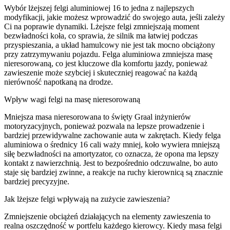
Wybór lżejszej felgi aluminiowej 16 to jedna z najlepszych
modyfikacji, jakie możesz wprowadzić do swojego auta, jeśli zależy
Ci na poprawie dynamiki. Lżejsze felgi zmniejszają moment
bezwładności koła, co sprawia, że silnik ma łatwiej podczas
przyspieszania, a układ hamulcowy nie jest tak mocno obciążony
przy zatrzymywaniu pojazdu. Felga aluminiowa zmniejsza masę
nieresorowaną, co jest kluczowe dla komfortu jazdy, ponieważ
zawieszenie może szybciej i skuteczniej reagować na każdą
nierówność napotkaną na drodze.
Wpływ wagi felgi na masę nieresorowaną
Mniejsza masa nieresorowana to święty Graal inżynierów
motoryzacyjnych, ponieważ pozwala na lepsze prowadzenie i
bardziej przewidywalne zachowanie auta w zakrętach. Kiedy felga
aluminiowa o średnicy 16 cali waży mniej, koło wywiera mniejszą
siłę bezwładności na amortyzator, co oznacza, że opona ma lepszy
kontakt z nawierzchnią. Jest to bezpośrednio odczuwalne, bo auto
staje się bardziej zwinne, a reakcje na ruchy kierownicą są znacznie
bardziej precyzyjne.
Jak lżejsze felgi wpływają na zużycie zawieszenia?
Zmniejszenie obciążeń działających na elementy zawieszenia to
realna oszczędność w portfelu każdego kierowcy. Kiedy masa felgi