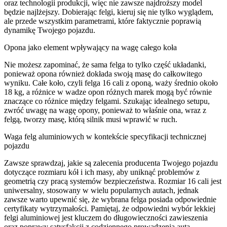
oraz technologii produkcji, więc nie zawsze najdroższy model
będzie najlżejszy. Dobierając felgi, kieruj się nie tylko wyglądem,
ale przede wszystkim parametrami, które faktycznie poprawią
dynamikę Twojego pojazdu.
Opona jako element wpływający na wagę całego koła
Nie możesz zapominać, że sama felga to tylko część układanki,
ponieważ opona również dokłada swoją masę do całkowitego
wyniku. Całe koło, czyli felga 16 cali z oponą, waży średnio około
18 kg, a różnice w wadze opon różnych marek mogą być równie
znaczące co różnice między felgami. Szukając idealnego setupu,
zwróć uwagę na wagę opony, ponieważ to właśnie ona, wraz z
felgą, tworzy masę, którą silnik musi wprawić w ruch.
Waga felg aluminiowych w kontekście specyfikacji technicznej
pojazdu
Zawsze sprawdzaj, jakie są zalecenia producenta Twojego pojazdu
dotyczące rozmiaru kół i ich masy, aby uniknąć problemów z
geometrią czy pracą systemów bezpieczeństwa. Rozmiar 16 cali jest
uniwersalny, stosowany w wielu popularnych autach, jednak
zawsze warto upewnić się, że wybrana felga posiada odpowiednie
certyfikaty wytrzymałości. Pamiętaj, że odpowiedni wybór lekkiej
felgi aluminiowej jest kluczem do długowieczności zawieszenia
oraz poprawy satysfakcji z codziennego prowadzenia auta.