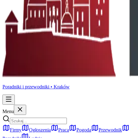
Poradniki i przewodniki •
Kraków
Menu
Firmy
Ogłoszenia
Praca
Pogoda
Przewodnik