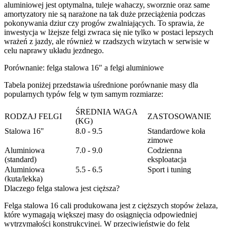
aluminiowej jest optymalna, tuleje wahaczy, sworznie oraz same
amortyzatory nie są narażone na tak duże przeciążenia podczas
pokonywania dziur czy progów zwalniających. To sprawia, że
inwestycja w lżejsze felgi zwraca się nie tylko w postaci lepszych
wrażeń z jazdy, ale również w rzadszych wizytach w serwisie w
celu naprawy układu jezdnego.
Porównanie: felga stalowa 16″ a felgi aluminiowe
Tabela poniżej przedstawia uśrednione porównanie masy dla
popularnych typów felg w tym samym rozmiarze:
ŚREDNIA WAGA
RODZAJ FELGI
ZASTOSOWANIE
(KG)
Stalowa 16"
8.0 - 9.5
Standardowe koła
zimowe
Aluminiowa
7.0 - 9.0
Codzienna
(standard)
eksploatacja
Aluminiowa
5.5 - 6.5
Sport i tuning
(kuta/lekka)
Dlaczego felga stalowa jest cięższa?
Felga stalowa 16 cali produkowana jest z cięższych stopów żelaza,
które wymagają większej masy do osiągnięcia odpowiedniej
wytrzymałości konstrukcyjnej. W przeciwieństwie do felg