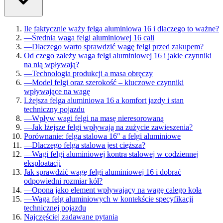
Ile faktycznie waży felga aluminiowa 16 i dlaczego to ważne?
—
Średnia waga felgi aluminiowej 16 cali
—
Dlaczego warto sprawdzić wagę felgi przed zakupem?
Od czego zależy waga felgi aluminiowej 16 i jakie czynniki
na nią wpływają?
—
Technologia produkcji a masa obręczy
—
Model felgi oraz szerokość – kluczowe czynniki
wpływające na wagę
Lżejsza felga aluminiowa 16 a komfort jazdy i stan
techniczny pojazdu
—
Wpływ wagi felgi na masę nieresorowaną
—
Jak lżejsze felgi wpływają na zużycie zawieszenia?
Porównanie: felga stalowa 16″ a felgi aluminiowe
—
Dlaczego felga stalowa jest cięższa?
—
Wagi felgi aluminiowej kontra stalowej w codziennej
eksploatacji
Jak sprawdzić wagę felgi aluminiowej 16 i dobrać
odpowiedni rozmiar kół?
—
Opona jako element wpływający na wagę całego koła
—
Waga felg aluminiowych w kontekście specyfikacji
technicznej pojazdu
Najczęściej zadawane pytania