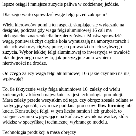
lepsze osiągi i mniejsze zużycie paliwa w codziennej jeździe.
Dlaczego warto sprawdzić wagę felgi przed zakupem?
Wielu kierowców pomija ten aspekt, skupiając się wyłącznie na
designie, podczas gdy waga felgi aluminiowej 16 cali ma
niebagatelne znaczenie dla bezpieczeństwa. Musisz sprawdzić
wagę, ponieważ zbyt ciężkie koła wymuszają na amortyzatorach i
tulejach wahaczy cięższą pracę, co prowadzi do ich szybszego
zużycia. Wybór lekkiej felgi aluminiowej to inwestycja w trwałość
układu jezdnego oraz w to, jak precyzyjnie auto wybiera
nierówności na drodze.
Od czego zależy waga felgi aluminiowej 16 i jakie czynniki na nią
wpływają?
To, ile faktycznie waży felga aluminiowa 16, zależy od wielu
zmiennych, z których najważniejszą jest technologia produkcji.
Masa zależy przede wszystkim od tego, czy obręcz została odlana w
tradycyjny sposób, czy może poddana procesowi
flow forming
lub
kucie. Konstrukcja felgi, w tym liczba ramion i ich grubość, to
kolejne czynniki wpływające na końcowy wynik na wadze, który
widzisz w specyfikacji technicznej wybranego modelu.
Technologia produkcji a masa obręczy