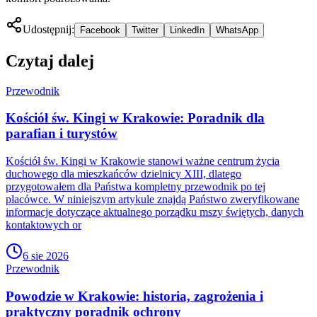
Udostępnij:
Facebook
Twitter
LinkedIn
WhatsApp
Czytaj dalej
Przewodnik
Kościół św. Kingi w Krakowie: Poradnik dla
parafian i turystów
Kościół św. Kingi w Krakowie stanowi ważne centrum życia
duchowego dla mieszkańców dzielnicy XIII, dlatego
przygotowałem dla Państwa kompletny przewodnik po tej
placówce. W niniejszym artykule znajdą Państwo zweryfikowane
informacje dotyczące aktualnego porządku mszy świętych, danych
kontaktowych or
6 sie 2026
Przewodnik
Powodzie w Krakowie: historia, zagrożenia i
praktyczny poradnik ochrony