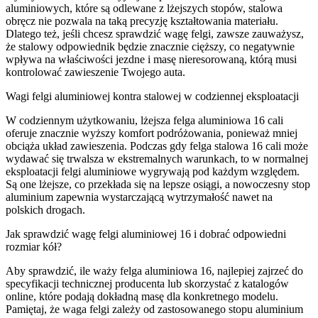
aluminiowych, które są odlewane z lżejszych stopów, stalowa
obręcz nie pozwala na taką precyzję kształtowania materiału.
Dlatego też, jeśli chcesz sprawdzić wagę felgi, zawsze zauważysz,
że stalowy odpowiednik będzie znacznie cięższy, co negatywnie
wpływa na właściwości jezdne i masę nieresorowaną, którą musi
kontrolować zawieszenie Twojego auta.
Wagi felgi aluminiowej kontra stalowej w codziennej eksploatacji
W codziennym użytkowaniu, lżejsza felga aluminiowa 16 cali
oferuje znacznie wyższy komfort podróżowania, ponieważ mniej
obciąża układ zawieszenia. Podczas gdy felga stalowa 16 cali może
wydawać się trwalsza w ekstremalnych warunkach, to w normalnej
eksploatacji felgi aluminiowe wygrywają pod każdym względem.
Są one lżejsze, co przekłada się na lepsze osiągi, a nowoczesny stop
aluminium zapewnia wystarczającą wytrzymałość nawet na
polskich drogach.
Jak sprawdzić wagę felgi aluminiowej 16 i dobrać odpowiedni
rozmiar kół?
Aby sprawdzić, ile waży felga aluminiowa 16, najlepiej zajrzeć do
specyfikacji technicznej producenta lub skorzystać z katalogów
online, które podają dokładną masę dla konkretnego modelu.
Pamiętaj, że waga felgi zależy od zastosowanego stopu aluminium