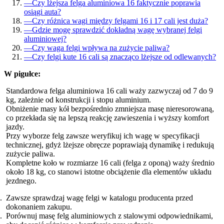
—
Czy lżejsza felga aluminiowa 16 faktycznie poprawia
osiągi auta?
—
Czy różnica wagi między felgami 16 i 17 cali jest duża?
—
Gdzie mogę sprawdzić dokładną wagę wybranej felgi
aluminiowej?
—
Czy waga felgi wpływa na zużycie paliwa?
—
Czy felgi kute 16 cali są znacząco lżejsze od odlewanych?
W pigułce:
Standardowa felga aluminiowa 16 cali waży zazwyczaj od 7 do 9
kg, zależnie od konstrukcji i stopu aluminium.
Obniżenie masy kół bezpośrednio zmniejsza masę nieresorowaną,
co przekłada się na lepszą reakcję zawieszenia i wyższy komfort
jazdy.
Przy wyborze felg zawsze weryfikuj ich wagę w specyfikacji
technicznej, gdyż lżejsze obręcze poprawiają dynamikę i redukują
zużycie paliwa.
Kompletne koło w rozmiarze 16 cali (felga z oponą) waży średnio
około 18 kg, co stanowi istotne obciążenie dla elementów układu
jezdnego.
Zawsze sprawdzaj wagę felgi w katalogu producenta przed
dokonaniem zakupu.
Porównuj masę felg aluminiowych z stalowymi odpowiednikami,