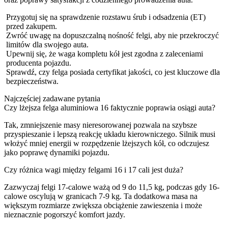
Przygotuj się na sprawdzenie rozstawu śrub i odsadzenia (ET)
przed zakupem.
Zwróć uwagę na dopuszczalną nośność felgi, aby nie przekroczyć
limitów dla swojego auta.
Upewnij się, że waga kompletu kół jest zgodna z zaleceniami
producenta pojazdu.
Sprawdź, czy felga posiada certyfikat jakości, co jest kluczowe dla
bezpieczeństwa.
Najczęściej zadawane pytania
Czy lżejsza felga aluminiowa 16 faktycznie poprawia osiągi auta?
Tak, zmniejszenie masy nieresorowanej pozwala na szybsze
przyspieszanie i lepszą reakcję układu kierowniczego. Silnik musi
włożyć mniej energii w rozpędzenie lżejszych kół, co odczujesz
jako poprawę dynamiki pojazdu.
Czy różnica wagi między felgami 16 i 17 cali jest duża?
Zazwyczaj felgi 17-calowe ważą od 9 do 11,5 kg, podczas gdy 16-
calowe oscylują w granicach 7-9 kg. Ta dodatkowa masa na
większym rozmiarze zwiększa obciążenie zawieszenia i może
nieznacznie pogorszyć komfort jazdy.