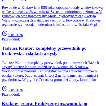
Powodzie w Krakowie w 988 roku zapoczątkowały wielowiekową
walkę o bezpieczeństwo miasta. System monitoringu poziomu wód
gruntowych oraz nowoczesny Model hydrodynamiczny koryta
Wisły wyznaczają dziś standardy ochrony. Powodzie w Krakowie
regularnie wymuszają modernizację infrastruktury. To fakt.W pi
5 sie 2026
Przewodnik
Tadeusz Kantor: kompletny przewodnik po
krakowskich śladach artysty
Tadeusz Kantor: kompletny przewodnik po krakowskich śladach
artystyTadeusz Kantor urodził się 6 kwietnia 1915 roku w
Wielopolu Skrzyńskim. Ten wybitny twórca zrewolucjonizował
polską kulturę, budując teatr Cricot 2 na fundamentach pamięci i
przedmiotów.W pigułce:Cricoteka gromadzi zbiory, które doku
5 sie 2026
Przewodnik
Krakow jeziora: Praktyczny przewodnik po