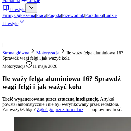
Poradniki
Ludzie
Lifestyle
Firmy
|
Ogłoszenia
|
Praca
|
Pogoda
|
Przewodnik
|
Poradniki
|
Ludzie
|
Lifestyle
|
Strona główna
Motoryzacja
Ile waży felga aluminiowa 16?
Sprawdź wagi felgi i jak ważyć koła
Motoryzacja
11 maja 2026
Ile waży felga aluminiowa 16? Sprawdź
wagi felgi i jak ważyć koła
Treść wygenerowana przez sztuczną inteligencję.
Artykuł
powstał automatycznie i nie był weryfikowany przez redaktora.
Zauważyłeś błąd?
Zgłoś go przez formularz
— poprawimy treść.