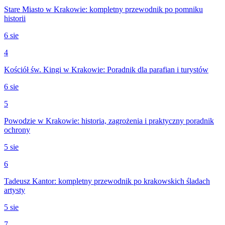
Stare Miasto w Krakowie: kompletny przewodnik po pomniku
historii
6 sie
4
Kościół św. Kingi w Krakowie: Poradnik dla parafian i turystów
6 sie
5
Powodzie w Krakowie: historia, zagrożenia i praktyczny poradnik
ochrony
5 sie
6
Tadeusz Kantor: kompletny przewodnik po krakowskich śladach
artysty
5 sie
7