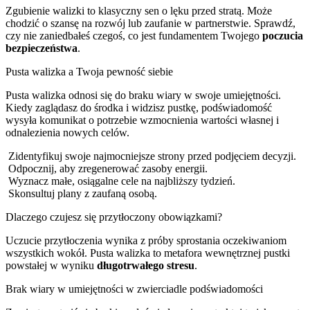
Zgubienie walizki to klasyczny sen o lęku przed stratą. Może
chodzić o szansę na rozwój lub zaufanie w partnerstwie. Sprawdź,
czy nie zaniedbałeś czegoś, co jest fundamentem Twojego
poczucia
bezpieczeństwa
.
Pusta walizka a Twoja pewność siebie
Pusta walizka odnosi się do braku wiary w swoje umiejętności.
Kiedy zaglądasz do środka i widzisz pustkę, podświadomość
wysyła komunikat o potrzebie wzmocnienia wartości własnej i
odnalezienia nowych celów.
Zidentyfikuj swoje najmocniejsze strony przed podjęciem decyzji.
Odpocznij, aby zregenerować zasoby energii.
Wyznacz małe, osiągalne cele na najbliższy tydzień.
Skonsultuj plany z zaufaną osobą.
Dlaczego czujesz się przytłoczony obowiązkami?
Uczucie przytłoczenia wynika z próby sprostania oczekiwaniom
wszystkich wokół. Pusta walizka to metafora wewnętrznej pustki
powstałej w wyniku
długotrwałego stresu
.
Brak wiary w umiejętności w zwierciadle podświadomości