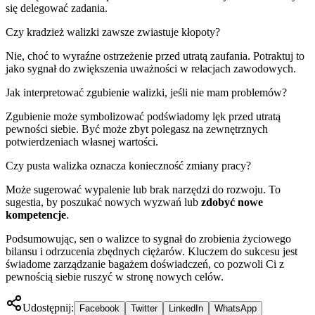
się delegować zadania.
Czy kradzież walizki zawsze zwiastuje kłopoty?
Nie, choć to wyraźne ostrzeżenie przed utratą zaufania. Potraktuj to
jako sygnał do zwiększenia uważności w relacjach zawodowych.
Jak interpretować zgubienie walizki, jeśli nie mam problemów?
Zgubienie może symbolizować podświadomy lęk przed utratą
pewności siebie. Być może zbyt polegasz na zewnętrznych
potwierdzeniach własnej wartości.
Czy pusta walizka oznacza konieczność zmiany pracy?
Może sugerować wypalenie lub brak narzędzi do rozwoju. To
sugestia, by poszukać nowych wyzwań lub
zdobyć nowe
kompetencje
.
Podsumowując, sen o walizce to sygnał do zrobienia życiowego
bilansu i odrzucenia zbędnych ciężarów. Kluczem do sukcesu jest
świadome zarządzanie bagażem doświadczeń, co pozwoli Ci z
pewnością siebie ruszyć w stronę nowych celów.
Udostępnij:
Facebook
Twitter
LinkedIn
WhatsApp