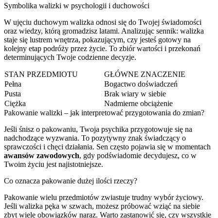
Symbolika walizki w psychologii i duchowości
W ujęciu duchowym walizka odnosi się do Twojej świadomości
oraz wiedzy, którą gromadzisz latami. Analizując sennik: walizka
staje się lustrem wnętrza, pokazującym, czy jesteś gotowy na
kolejny etap podróży przez życie. To zbiór wartości i przekonań
determinujących Twoje codzienne decyzje.
STAN PRZEDMIOTU
GŁÓWNE ZNACZENIE
Pełna
Bogactwo doświadczeń
Pusta
Brak wiary w siebie
Ciężka
Nadmierne obciążenie
Pakowanie walizki – jak interpretować przygotowania do zmian?
Jeśli śnisz o pakowaniu, Twoja psychika przygotowuje się na
nadchodzące wyzwania. To pozytywny znak świadczący o
sprawczości i chęci działania. Sen często pojawia się w momentach
awansów zawodowych
, gdy podświadomie decydujesz, co w
Twoim życiu jest najistotniejsze.
Co oznacza pakowanie dużej ilości rzeczy?
Pakowanie wielu przedmiotów zwiastuje trudny wybór życiowy.
Jeśli walizka pęka w szwach, możesz próbować wziąć na siebie
zbyt wiele obowiązków naraz. Warto zastanowić się, czy wszystkie