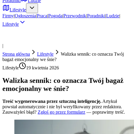
Poradniki
Ludzie
Lifestyle
Firmy
|
Ogłoszenia
|
Praca
|
Pogoda
|
Przewodnik
|
Poradniki
|
Ludzie
|
Lifestyle
|
Strona główna
Lifestyle
Walizka sennik: co oznacza Twój
bagaż emocjonalny we śnie?
Lifestyle
19 kwietnia 2026
Walizka sennik: co oznacza Twój bagaż
emocjonalny we śnie?
Treść wygenerowana przez sztuczną inteligencję.
Artykuł
powstał automatycznie i nie był weryfikowany przez redaktora.
Zauważyłeś błąd?
Zgłoś go przez formularz
— poprawimy treść.