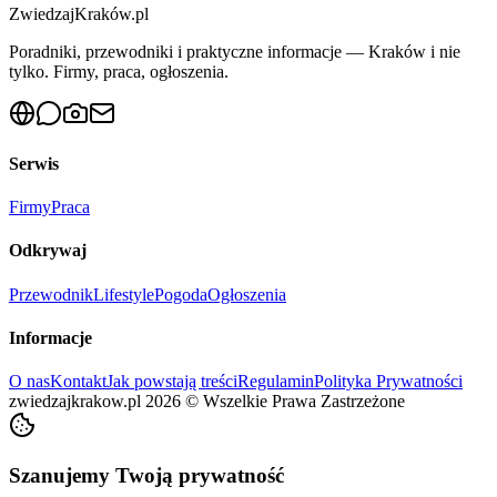
ZwiedzajKraków.pl
Poradniki, przewodniki i praktyczne informacje — Kraków i nie
tylko. Firmy, praca, ogłoszenia.
Serwis
Firmy
Praca
Odkrywaj
Przewodnik
Lifestyle
Pogoda
Ogłoszenia
Informacje
O nas
Kontakt
Jak powstają treści
Regulamin
Polityka Prywatności
zwiedzajkrakow.pl
2026
©
Wszelkie Prawa Zastrzeżone
Szanujemy Twoją prywatność