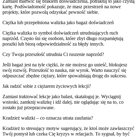
Zamiast martwić się brakiem doświadczenia, potraktuj to jako czystą
kartę. Podświadomość pokazuje, że masz przestrzeń na nowe
projekty, które pozwolą odzyskać pewność siebie.
Ciężka lub przepełniona walizka jako bagaż doświadczeń
Ciężka walizka to symbol doświadczeń utrudniających ruch
naprzód. Często śni się osobom, które zbyt długo rozpamiętują
porażki lub biorą odpowiedzialność za błędy innych.
Czy Twoja przeszłość utrudnia Ci ruszenie naprzód?
Jeśli bagaż jest na tyle ciężki, że nie możesz go unieść, blokujesz
swój rozwój. Przeszłość to nauka, nie wyrok. Warto nauczyć się
odpuszczać zbędne ciężary, które spowalniają drogę do sukcesu.
Jak radzić sobie z ciężarem życiowych lekcji?
Zamiast traktować lekcje jako balast, skataloguj je. Wyciągnij
wnioski, zamknij walizkę i idź dalej, nie oglądając się na to, co
zostało już przepracowane.
Kradzież walizki – co oznacza utrata zaufania?
Kradzież to stresujący motyw sugerujący, że ktoś może zawłaszczyć
Twój pomysł lub czeka Cię kryzys w relacjach. To sygnał, by być