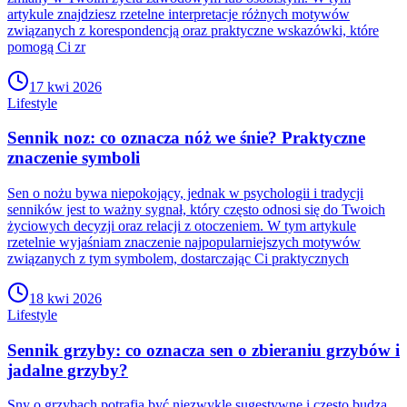
artykule znajdziesz rzetelne interpretacje różnych motywów
związanych z korespondencją oraz praktyczne wskazówki, które
pomogą Ci zr
17 kwi 2026
Lifestyle
Sennik noz: co oznacza nóż we śnie? Praktyczne
znaczenie symboli
Sen o nożu bywa niepokojący, jednak w psychologii i tradycji
senników jest to ważny sygnał, który często odnosi się do Twoich
życiowych decyzji oraz relacji z otoczeniem. W tym artykule
rzetelnie wyjaśniam znaczenie najpopularniejszych motywów
związanych z tym symbolem, dostarczając Ci praktycznych
18 kwi 2026
Lifestyle
Sennik grzyby: co oznacza sen o zbieraniu grzybów i
jadalne grzyby?
Sny o grzybach potrafią być niezwykle sugestywne i często budzą