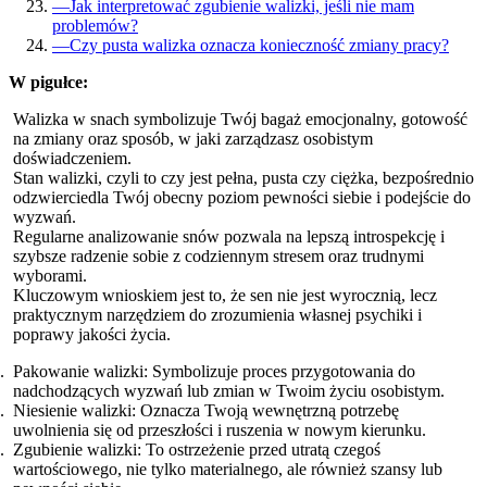
—
Jak interpretować zgubienie walizki, jeśli nie mam
problemów?
—
Czy pusta walizka oznacza konieczność zmiany pracy?
W pigułce:
Walizka w snach symbolizuje Twój bagaż emocjonalny, gotowość
na zmiany oraz sposób, w jaki zarządzasz osobistym
doświadczeniem.
Stan walizki, czyli to czy jest pełna, pusta czy ciężka, bezpośrednio
odzwierciedla Twój obecny poziom pewności siebie i podejście do
wyzwań.
Regularne analizowanie snów pozwala na lepszą introspekcję i
szybsze radzenie sobie z codziennym stresem oraz trudnymi
wyborami.
Kluczowym wnioskiem jest to, że sen nie jest wyrocznią, lecz
praktycznym narzędziem do zrozumienia własnej psychiki i
poprawy jakości życia.
Pakowanie walizki: Symbolizuje proces przygotowania do
nadchodzących wyzwań lub zmian w Twoim życiu osobistym.
Niesienie walizki: Oznacza Twoją wewnętrzną potrzebę
uwolnienia się od przeszłości i ruszenia w nowym kierunku.
Zgubienie walizki: To ostrzeżenie przed utratą czegoś
wartościowego, nie tylko materialnego, ale również szansy lub