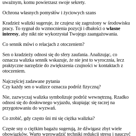
uważnym, komu powierzasz swoje sekrety.
Ochrona własnych pomysłów i życiowych szans
Kradzież walizki sugeruje, że czujesz się zagrożony w środowisku
pracy. To sygnał do wzmocnienia pozycji i dbałości o
własne
interesy
, aby nikt nie wykorzystał Twojego zaangażowania.
Co sennik mówi o relacjach z otoczeniem?
Sen o kradzieży odnosi się do sfery zaufania. Analizując, co
oznacza walizka sennik wskazuje, że nie jest to wyrocznia, lecz
praktyczne narzędzie do zwiększenia czujności w kontaktach z
otoczeniem.
Najczęściej zadawane pytania
Czy każdy sen o walizce oznacza podróż fizyczną?
Nie, zazwyczaj walizka symbolizuje podróż wewnętrzną. Rzadko
odnosi się do dosłownego wyjazdu, skupiając się raczej na
przygotowaniu do wyzwań.
Co zrobić, gdy często śni mi się ciężka walizka?
Częste sny o ciężkim bagażu sugerują, że dźwigasz zbyt wiele
obowiązków. Warto wprowadzić techniki redukcji stresu i nauczyć