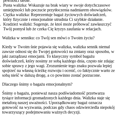
pewności siebie.
Pusta walizka: Wskazuje na brak wiary w swoje dotychczasowe
umiejętności lub poczucie przytłoczenia nadmiarem obowiązków.
Ciężka walizka: Reprezentuje bagaż życiowych doświadczeń,
który fizycznie i emocjonalnie utrudnia Ci szybkie działanie.
Kradzież walizki: Sugeruje, że ktoś może próbować zawłaszczyć
Twój pomysł lub że czeka Cię kryzys zaufania w relacjach.
Walizka w senniku: co Twój sen mówi o Twoim życiu?
Kiedy w Twoim śnie pojawia się walizka, walizka sennik niemal
zawsze odnosi się do Twojej gotowości na zmiany oraz sposobu, w
jaki zarządzasz emocjami. To klasyczny symbol bagażu
doświadczeń, który nosimy ze sobą każdego dnia, często nie zdając
sobie sprawy z jego wagi. Zrozumienie tego znaku pozwala lepiej
spojrzeć na własną ścieżkę rozwoju i ocenić, co faktycznie warto ze
sobą nieść w dalszą drogę, a co powinno zostać porzucone.
Dlaczego śnimy o bagażu emocjonalnym?
Śnimy o bagażu, ponieważ nasza podświadomość przetwarza
tysiące informacji gromadzonych każdego dnia. Walizka staje się
metaforą naszej uważności. Uporządkowany bagaż oznacza
gotowość na wyzwania, podczas gdy chaos odzwierciedla niepokój
towarzyszący podejmowaniu ważnych decyzji.