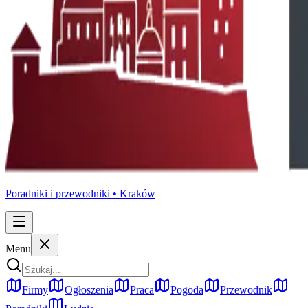
Poradniki i przewodniki •
Kraków
Menu
Firmy
Ogłoszenia
Praca
Pogoda
Przewodnik