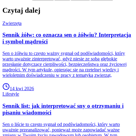
Czytaj dalej
Zwierzęta
Sennik żółw: co oznacza sen o żółwiu? Interpretacja
i symbol mądrości
Sen o żółwiu to często ważny sygnał od podświadomości, który
warto uważnie zinterpretować, gdyż niesie ze sobą głębokie
przesłanie dotyczące cierpliwości, bezpieczeństwa oraz życiowej
mądrości. W tym artykule, opierając się na rzetelnej wiedzy i
wieloletnim doświadczeniu w pracy z tematyką zwierząt,
14 kwi 2026
Lifestyle
Sennik list: jak interpretować sny o otrzymaniu i
pisaniu wiadomości
Sen o liście to często sygnał od podświadomości, który warto
uważnie przeanalizować, ponieważ może zapowiadać ważne
zmiany w Twoim życiu zawodowym lub osobistym. W tym