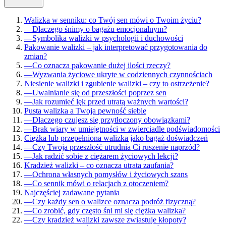
Walizka w senniku: co Twój sen mówi o Twoim życiu?
—
Dlaczego śnimy o bagażu emocjonalnym?
—
Symbolika walizki w psychologii i duchowości
Pakowanie walizki – jak interpretować przygotowania do
zmian?
—
Co oznacza pakowanie dużej ilości rzeczy?
—
Wyzwania życiowe ukryte w codziennych czynnościach
Niesienie walizki i zgubienie walizki – czy to ostrzeżenie?
—
Uwalnianie się od przeszłości poprzez sen
—
Jak rozumieć lęk przed utratą ważnych wartości?
Pusta walizka a Twoja pewność siebie
—
Dlaczego czujesz się przytłoczony obowiązkami?
—
Brak wiary w umiejętności w zwierciadle podświadomości
Ciężka lub przepełniona walizka jako bagaż doświadczeń
—
Czy Twoja przeszłość utrudnia Ci ruszenie naprzód?
—
Jak radzić sobie z ciężarem życiowych lekcji?
Kradzież walizki – co oznacza utrata zaufania?
—
Ochrona własnych pomysłów i życiowych szans
—
Co sennik mówi o relacjach z otoczeniem?
Najczęściej zadawane pytania
—
Czy każdy sen o walizce oznacza podróż fizyczną?
—
Co zrobić, gdy często śni mi się ciężka walizka?
—
Czy kradzież walizki zawsze zwiastuje kłopoty?