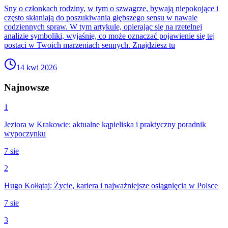
Sny o członkach rodziny, w tym o szwagrze, bywają niepokojące i
często skłaniają do poszukiwania głębszego sensu w nawale
codziennych spraw. W tym artykule, opierając się na rzetelnej
analizie symboliki, wyjaśnię, co może oznaczać pojawienie się tej
postaci w Twoich marzeniach sennych. Znajdziesz tu
14 kwi 2026
Najnowsze
1
Jeziora w Krakowie: aktualne kąpieliska i praktyczny poradnik
wypoczynku
7 sie
2
Hugo Kołłątaj: Życie, kariera i najważniejsze osiągnięcia w Polsce
7 sie
3