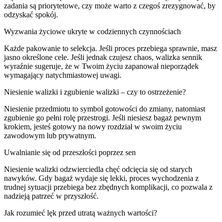
zadania są priorytetowe, czy może warto z czegoś zrezygnować, by
odzyskać spokój.
Wyzwania życiowe ukryte w codziennych czynnościach
Każde pakowanie to selekcja. Jeśli proces przebiega sprawnie, masz
jasno określone cele. Jeśli jednak czujesz chaos, walizka sennik
wyraźnie sugeruje, że w Twoim życiu zapanował nieporządek
wymagający natychmiastowej uwagi.
Niesienie walizki i zgubienie walizki – czy to ostrzeżenie?
Niesienie przedmiotu to symbol gotowości do zmiany, natomiast
zgubienie go pełni rolę przestrogi. Jeśli niesiesz bagaż pewnym
krokiem, jesteś gotowy na nowy rozdział w swoim życiu
zawodowym lub prywatnym.
Uwalnianie się od przeszłości poprzez sen
Niesienie walizki odzwierciedla chęć odcięcia się od starych
nawyków. Gdy bagaż wydaje się lekki, proces wychodzenia z
trudnej sytuacji przebiega bez zbędnych komplikacji, co pozwala z
nadzieją patrzeć w przyszłość.
Jak rozumieć lęk przed utratą ważnych wartości?