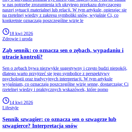
w nas potrzebę zrozumienia ich ukrytego przekazu dotyczącego
naszej sytuacji materialnej lub relacji. W tym artykule, opierając się
na rzetelnej wiedzy z zakresu symboliki snów, wyjaśnię Ci, co
konkretnie oznaczają poszczególne wizje le
18 kwi 2026
Zdrowie i uroda
Ząb sennik: co oznacza sen o zębach, wypadaniu i
utracie kontroli?
Sen o zębach bywa niezwykle sugestywny i często budzi niepokój,
dlatego warto przyjrzeć się jego symbolice z perspektywy
psychologii oraz tradycyjnych interpretacji. W tym artykule
wyjaśniam, co oznaczają poszczególne wizje senne, dostarczając Ci
rzetelnej wiedzy i praktycznych wskazówek, które pomo
14 kwi 2026
Lifestyle
Sennik szwagier: co oznacza sen o szwagrze lub
szwagierce? Interpretacja snów