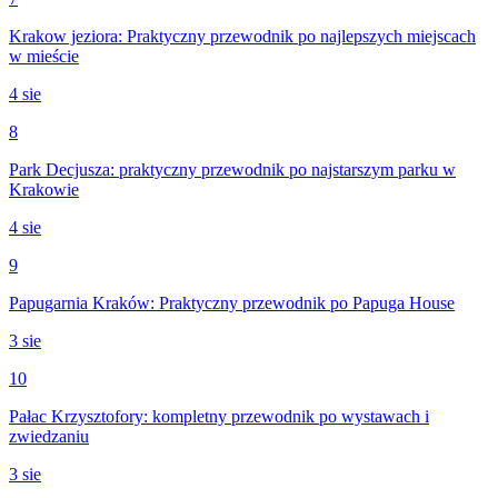
Krakow jeziora: Praktyczny przewodnik po najlepszych miejscach
w mieście
4 sie
8
Park Decjusza: praktyczny przewodnik po najstarszym parku w
Krakowie
4 sie
9
Papugarnia Kraków: Praktyczny przewodnik po Papuga House
3 sie
10
Pałac Krzysztofory: kompletny przewodnik po wystawach i
zwiedzaniu
3 sie