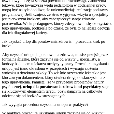
oświatowych częsta ścieżka powrotu do równowagi. Zaburzenia
lękowe, które towarzyszą wielu pedagogom w codziennej pracy,
mogą być na tyle dotkliwe, że uniemożliwiają realizację podstawy
programowej. Jeśli czujesz, że stres wygrywa, wizyta u specjalisty
jest pierwszym krokiem, aby zabezpieczyć swoje zdrowie
pracownika. Wielu pedagogów, którzy zdecydowali się skorzystać z
tego uprawnienia, podkreśla po czasie, że była to najlepsza decyzja
dla ich długofalowej kariery.
Jak uzyskać urlop dla poratowania zdrowia – procedura krok po
kroku
Aby uzyskać urlop dla poratowania zdrowia, musisz przejść przez
formalną ścieżkę, która zaczyna się od wizyty u specjalisty, a
kończy badaniem u lekarza medycyny pracy. Procedura uzyskania
urlopu jest jasno określona w przepisach i wymaga złożenia
wniosku u dyrektora szkoły. To właśnie orzeczenie lekarskie jest
kluczowym dokumentem, który otwiera drogę do skorzystania z
tego uprawnienia. Pamiętaj, że w przypadku problemów natury
psychicznej,
urlop dla poratowania zdrowia od psychiatry
staje
się kluczowym elementem terapii, pozwalającym na całkowite
odcięcie się od bodźców stresogennych.
Jak wygląda procedura uzyskania urlopu w praktyce?
W praktyce procedura uzyskania urlopu zaczyna się od wizyty u