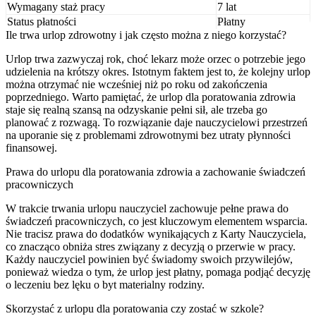
Wymagany staż pracy
7 lat
Status płatności
Płatny
Ile trwa urlop zdrowotny i jak często można z niego korzystać?
Urlop trwa zazwyczaj rok, choć lekarz może orzec o potrzebie jego
udzielenia na krótszy okres. Istotnym faktem jest to, że kolejny urlop
można otrzymać nie wcześniej niż po roku od zakończenia
poprzedniego. Warto pamiętać, że urlop dla poratowania zdrowia
staje się realną szansą na odzyskanie pełni sił, ale trzeba go
planować z rozwagą. To rozwiązanie daje nauczycielowi przestrzeń
na uporanie się z problemami zdrowotnymi bez utraty płynności
finansowej.
Prawa do urlopu dla poratowania zdrowia a zachowanie świadczeń
pracowniczych
W trakcie trwania urlopu nauczyciel zachowuje pełne prawa do
świadczeń pracowniczych, co jest kluczowym elementem wsparcia.
Nie tracisz prawa do dodatków wynikających z Karty Nauczyciela,
co znacząco obniża stres związany z decyzją o przerwie w pracy.
Każdy nauczyciel powinien być świadomy swoich przywilejów,
ponieważ wiedza o tym, że urlop jest płatny, pomaga podjąć decyzję
o leczeniu bez lęku o byt materialny rodziny.
Skorzystać z urlopu dla poratowania czy zostać w szkole?