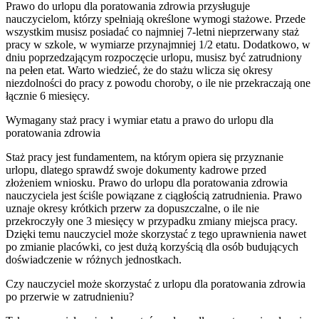
Prawo do urlopu dla poratowania zdrowia przysługuje
nauczycielom, którzy spełniają określone wymogi stażowe. Przede
wszystkim musisz posiadać co najmniej 7-letni nieprzerwany staż
pracy w szkole, w wymiarze przynajmniej 1/2 etatu. Dodatkowo, w
dniu poprzedzającym rozpoczęcie urlopu, musisz być zatrudniony
na pełen etat. Warto wiedzieć, że do stażu wlicza się okresy
niezdolności do pracy z powodu choroby, o ile nie przekraczają one
łącznie 6 miesięcy.
Wymagany staż pracy i wymiar etatu a prawo do urlopu dla
poratowania zdrowia
Staż pracy jest fundamentem, na którym opiera się przyznanie
urlopu, dlatego sprawdź swoje dokumenty kadrowe przed
złożeniem wniosku. Prawo do urlopu dla poratowania zdrowia
nauczyciela jest ściśle powiązane z ciągłością zatrudnienia. Prawo
uznaje okresy krótkich przerw za dopuszczalne, o ile nie
przekroczyły one 3 miesięcy w przypadku zmiany miejsca pracy.
Dzięki temu nauczyciel może skorzystać z tego uprawnienia nawet
po zmianie placówki, co jest dużą korzyścią dla osób budujących
doświadczenie w różnych jednostkach.
Czy nauczyciel może skorzystać z urlopu dla poratowania zdrowia
po przerwie w zatrudnieniu?