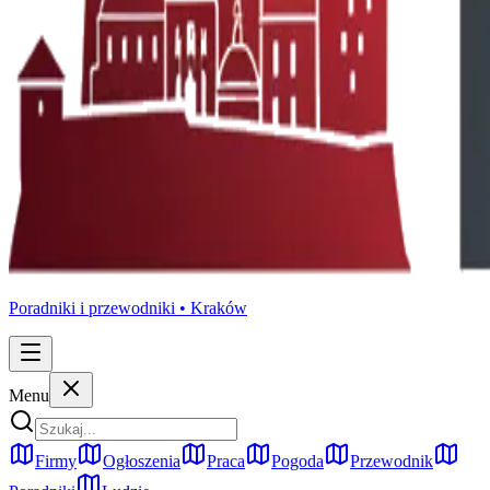
Poradniki i przewodniki •
Kraków
Menu
Firmy
Ogłoszenia
Praca
Pogoda
Przewodnik