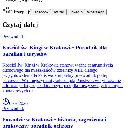
Udostępnij:
Facebook
Twitter
LinkedIn
WhatsApp
Czytaj dalej
Przewodnik
Kościół św. Kingi w Krakowie: Poradnik dla
parafian i turystów
Kościół św. Kingi w Krakowie stanowi ważne centrum życia
duchowego dla mieszkańców dzielnicy XIII, dlatego
przygotowałem dla Państwa kompletny przewodnik po tej
placówce. W niniejszym artykule znajdą Państwo zweryfikowane
informacje dotyczące aktualnego porządku mszy świętych, danych
kontaktowych or
6 sie 2026
Przewodnik
Powodzie w Krakowie: historia, zagrożenia i
praktyczny poradnik ochrony