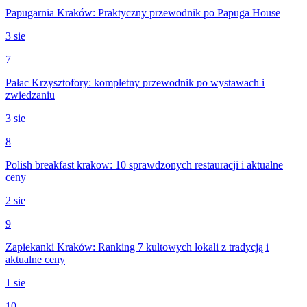
Papugarnia Kraków: Praktyczny przewodnik po Papuga House
3 sie
7
Pałac Krzysztofory: kompletny przewodnik po wystawach i
zwiedzaniu
3 sie
8
Polish breakfast krakow: 10 sprawdzonych restauracji i aktualne
ceny
2 sie
9
Zapiekanki Kraków: Ranking 7 kultowych lokali z tradycją i
aktualne ceny
1 sie
10