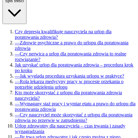
Spis treści
Czy depresja kwalifikuje nauczyciela na urlop dla
poratowania zdrowia?
—
Zdrowie psychiczne a prawo do urlopu dla poratowania
zdrowia
—
Czy nerwica a urlop dla poratowania zdrowia to realne
rozwiązanie?
Jak uzyskać urlop dla poratowania zdrowia – procedura krok
po kroku
—
Jak wygląda procedura uzyskania urlopu w praktyce?
—
Rola lekarza medycyny pracy w procesie orzekania o
potrzebie udzielenia urlopu
Kto może skorzystać z urlopu dla poratowania zdrowia
nauczyciela?
—
Wymagany staż pracy i wymiar etatu a prawo do urlopu dla
poratowania zdrowia
—
Czy nauczyciel może skorzystać z urlopu dla poratowania
zdrowia po przerwie w zatrudnieniu?
Urlop zdrowotny dla nauczyciela – czas trwania i zasady
wynagradzania
—
Ile trwa urlop zdrowotny i jak często można z niego