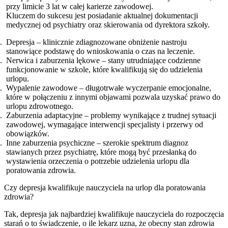
przy limicie 3 lat w całej karierze zawodowej.
Kluczem do sukcesu jest posiadanie aktualnej dokumentacji
medycznej od psychiatry oraz skierowania od dyrektora szkoły.
Depresja – klinicznie zdiagnozowane obniżenie nastroju
stanowiące podstawę do wnioskowania o czas na leczenie.
Nerwica i zaburzenia lękowe – stany utrudniające codzienne
funkcjonowanie w szkole, które kwalifikują się do udzielenia
urlopu.
Wypalenie zawodowe – długotrwałe wyczerpanie emocjonalne,
które w połączeniu z innymi objawami pozwala uzyskać prawo do
urlopu zdrowotnego.
Zaburzenia adaptacyjne – problemy wynikające z trudnej sytuacji
zawodowej, wymagające interwencji specjalisty i przerwy od
obowiązków.
Inne zaburzenia psychiczne – szerokie spektrum diagnoz
stawianych przez psychiatrę, które mogą być przesłanką do
wystawienia orzeczenia o potrzebie udzielenia urlopu dla
poratowania zdrowia.
Czy depresja kwalifikuje nauczyciela na urlop dla poratowania
zdrowia?
Tak, depresja jak najbardziej kwalifikuje nauczyciela do rozpoczęcia
starań o to świadczenie, o ile lekarz uzna, że obecny stan zdrowia