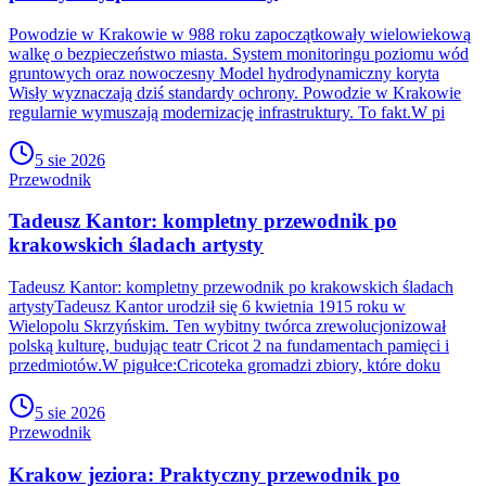
Powodzie w Krakowie w 988 roku zapoczątkowały wielowiekową
walkę o bezpieczeństwo miasta. System monitoringu poziomu wód
gruntowych oraz nowoczesny Model hydrodynamiczny koryta
Wisły wyznaczają dziś standardy ochrony. Powodzie w Krakowie
regularnie wymuszają modernizację infrastruktury. To fakt.W pi
5 sie 2026
Przewodnik
Tadeusz Kantor: kompletny przewodnik po
krakowskich śladach artysty
Tadeusz Kantor: kompletny przewodnik po krakowskich śladach
artystyTadeusz Kantor urodził się 6 kwietnia 1915 roku w
Wielopolu Skrzyńskim. Ten wybitny twórca zrewolucjonizował
polską kulturę, budując teatr Cricot 2 na fundamentach pamięci i
przedmiotów.W pigułce:Cricoteka gromadzi zbiory, które doku
5 sie 2026
Przewodnik
Krakow jeziora: Praktyczny przewodnik po