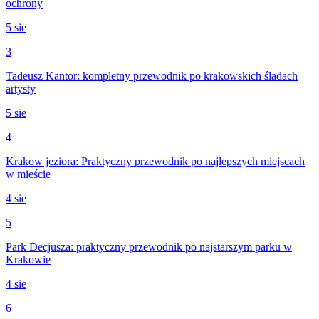
ochrony
5 sie
3
Tadeusz Kantor: kompletny przewodnik po krakowskich śladach
artysty
5 sie
4
Krakow jeziora: Praktyczny przewodnik po najlepszych miejscach
w mieście
4 sie
5
Park Decjusza: praktyczny przewodnik po najstarszym parku w
Krakowie
4 sie
6