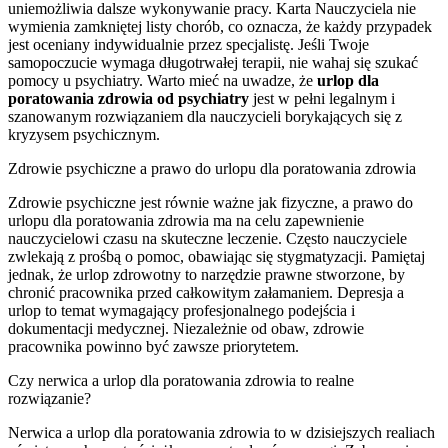
uniemożliwia dalsze wykonywanie pracy. Karta Nauczyciela nie
wymienia zamkniętej listy chorób, co oznacza, że każdy przypadek
jest oceniany indywidualnie przez specjalistę. Jeśli Twoje
samopoczucie wymaga długotrwałej terapii, nie wahaj się szukać
pomocy u psychiatry. Warto mieć na uwadze, że
urlop dla
poratowania zdrowia od psychiatry
jest w pełni legalnym i
szanowanym rozwiązaniem dla nauczycieli borykających się z
kryzysem psychicznym.
Zdrowie psychiczne a prawo do urlopu dla poratowania zdrowia
Zdrowie psychiczne jest równie ważne jak fizyczne, a prawo do
urlopu dla poratowania zdrowia ma na celu zapewnienie
nauczycielowi czasu na skuteczne leczenie. Często nauczyciele
zwlekają z prośbą o pomoc, obawiając się stygmatyzacji. Pamiętaj
jednak, że urlop zdrowotny to narzędzie prawne stworzone, by
chronić pracownika przed całkowitym załamaniem. Depresja a
urlop to temat wymagający profesjonalnego podejścia i
dokumentacji medycznej. Niezależnie od obaw, zdrowie
pracownika powinno być zawsze priorytetem.
Czy nerwica a urlop dla poratowania zdrowia to realne
rozwiązanie?
Nerwica a urlop dla poratowania zdrowia to w dzisiejszych realiach