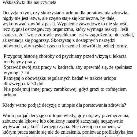
Wskazówki dla nauczyciela
Decyzja o tym, czy skorzystać z urlopu dla poratowania zdrowia,
nigdy nie jest łatwa, ale często staje się konieczna, by dalej
wykonywać zawód z pasją. Wypalenie zawodowe to nie słabość,
lecz sygnał ostrzegawczy organizmu, który wymaga reakcji. Jeśli
czujesz, że Twoje zdrowie psychiczne jest w zagrożeniu, nie czekaj,
aż sytuacja się pogorszy. Skorzystaj z dostępnych narzędzi
prawnych, aby zyskać czas na leczenie i powrót do pełnej formy.
Przygotuj historię choroby od psychiatry przed wizytą u lekarza
medycyny pracy.
Sprawdź swój staż pracy w kadrach, aby upewnić się, że spełniasz
wymogi 7 lat.
Pamiętaj o obowiązku regularnych badań w trakcie urlopu
dłuższego niż 30 dni.
Nie podejmuj innej pracy zarobkowej, gdyż grozi to cofnięciem
urlopu.
Kiedy warto podjąć decyzję o urlopie dla poratowania zdrowia?
Warto podjąć decyzję o urlopie wtedy, gdy objawy przemęczenia,
zaburzenia lękowe lub obniżony nastrój zaczynają negatywnie
wpływać na jakość Twojego życia. Nie czekaj na moment, w
którym praca stanie się nie do zniesienia, ponieważ profilaktyka jest