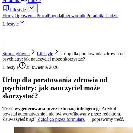
Poradniki
Ludzie
Lifestyle
Firmy
|
Ogłoszenia
|
Praca
|
Pogoda
|
Przewodnik
|
Poradniki
|
Ludzie
|
Lifestyle
|
Strona główna
Lifestyle
Urlop dla poratowania zdrowia od
psychiatry: jak nauczyciel może skorzystać?
Lifestyle
25 kwietnia 2026
Urlop dla poratowania zdrowia od
psychiatry: jak nauczyciel może
skorzystać?
Treść wygenerowana przez sztuczną inteligencję.
Artykuł
powstał automatycznie i nie był weryfikowany przez redaktora.
Zauważyłeś błąd?
Zgłoś go przez formularz
— poprawimy treść.