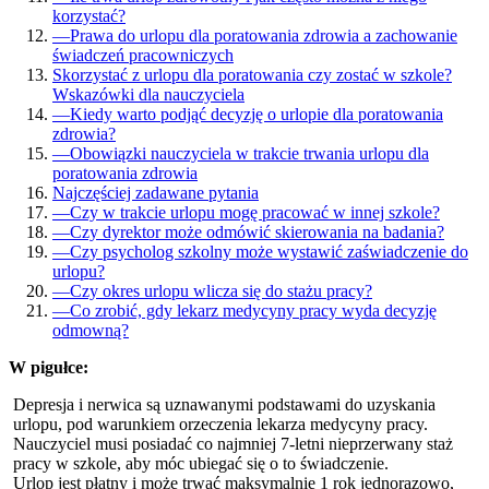
korzystać?
—
Prawa do urlopu dla poratowania zdrowia a zachowanie
świadczeń pracowniczych
Skorzystać z urlopu dla poratowania czy zostać w szkole?
Wskazówki dla nauczyciela
—
Kiedy warto podjąć decyzję o urlopie dla poratowania
zdrowia?
—
Obowiązki nauczyciela w trakcie trwania urlopu dla
poratowania zdrowia
Najczęściej zadawane pytania
—
Czy w trakcie urlopu mogę pracować w innej szkole?
—
Czy dyrektor może odmówić skierowania na badania?
—
Czy psycholog szkolny może wystawić zaświadczenie do
urlopu?
—
Czy okres urlopu wlicza się do stażu pracy?
—
Co zrobić, gdy lekarz medycyny pracy wyda decyzję
odmowną?
W pigułce:
Depresja i nerwica są uznawanymi podstawami do uzyskania
urlopu, pod warunkiem orzeczenia lekarza medycyny pracy.
Nauczyciel musi posiadać co najmniej 7-letni nieprzerwany staż
pracy w szkole, aby móc ubiegać się o to świadczenie.
Urlop jest płatny i może trwać maksymalnie 1 rok jednorazowo,