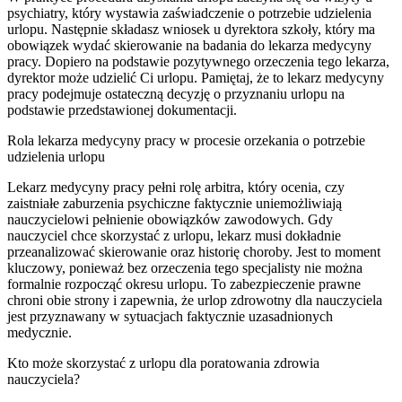
psychiatry, który wystawia zaświadczenie o potrzebie udzielenia
urlopu. Następnie składasz wniosek u dyrektora szkoły, który ma
obowiązek wydać skierowanie na badania do lekarza medycyny
pracy. Dopiero na podstawie pozytywnego orzeczenia tego lekarza,
dyrektor może udzielić Ci urlopu. Pamiętaj, że to lekarz medycyny
pracy podejmuje ostateczną decyzję o przyznaniu urlopu na
podstawie przedstawionej dokumentacji.
Rola lekarza medycyny pracy w procesie orzekania o potrzebie
udzielenia urlopu
Lekarz medycyny pracy pełni rolę arbitra, który ocenia, czy
zaistniałe zaburzenia psychiczne faktycznie uniemożliwiają
nauczycielowi pełnienie obowiązków zawodowych. Gdy
nauczyciel chce skorzystać z urlopu, lekarz musi dokładnie
przeanalizować skierowanie oraz historię choroby. Jest to moment
kluczowy, ponieważ bez orzeczenia tego specjalisty nie można
formalnie rozpocząć okresu urlopu. To zabezpieczenie prawne
chroni obie strony i zapewnia, że urlop zdrowotny dla nauczyciela
jest przyznawany w sytuacjach faktycznie uzasadnionych
medycznie.
Kto może skorzystać z urlopu dla poratowania zdrowia
nauczyciela?