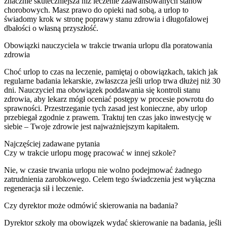
znacznie skuteczniejsza niż leczenie zaawansowanych stanów
chorobowych. Masz prawo do opieki nad sobą, a urlop to
świadomy krok w stronę poprawy stanu zdrowia i długofalowej
dbałości o własną przyszłość.
Obowiązki nauczyciela w trakcie trwania urlopu dla poratowania
zdrowia
Choć urlop to czas na leczenie, pamiętaj o obowiązkach, takich jak
regularne badania lekarskie, zwłaszcza jeśli urlop trwa dłużej niż 30
dni. Nauczyciel ma obowiązek poddawania się kontroli stanu
zdrowia, aby lekarz mógł oceniać postępy w procesie powrotu do
sprawności. Przestrzeganie tych zasad jest konieczne, aby urlop
przebiegał zgodnie z prawem. Traktuj ten czas jako inwestycję w
siebie – Twoje zdrowie jest najważniejszym kapitałem.
Najczęściej zadawane pytania
Czy w trakcie urlopu mogę pracować w innej szkole?
Nie, w czasie trwania urlopu nie wolno podejmować żadnego
zatrudnienia zarobkowego. Celem tego świadczenia jest wyłączna
regeneracja sił i leczenie.
Czy dyrektor może odmówić skierowania na badania?
Dyrektor szkoły ma obowiązek wydać skierowanie na badania, jeśli