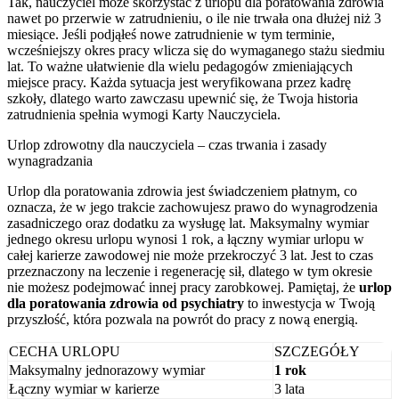
Tak, nauczyciel może skorzystać z urlopu dla poratowania zdrowia
nawet po przerwie w zatrudnieniu, o ile nie trwała ona dłużej niż 3
miesiące. Jeśli podjąłeś nowe zatrudnienie w tym terminie,
wcześniejszy okres pracy wlicza się do wymaganego stażu siedmiu
lat. To ważne ułatwienie dla wielu pedagogów zmieniających
miejsce pracy. Każda sytuacja jest weryfikowana przez kadrę
szkoły, dlatego warto zawczasu upewnić się, że Twoja historia
zatrudnienia spełnia wymogi Karty Nauczyciela.
Urlop zdrowotny dla nauczyciela – czas trwania i zasady
wynagradzania
Urlop dla poratowania zdrowia jest świadczeniem płatnym, co
oznacza, że w jego trakcie zachowujesz prawo do wynagrodzenia
zasadniczego oraz dodatku za wysługę lat. Maksymalny wymiar
jednego okresu urlopu wynosi 1 rok, a łączny wymiar urlopu w
całej karierze zawodowej nie może przekroczyć 3 lat. Jest to czas
przeznaczony na leczenie i regenerację sił, dlatego w tym okresie
nie możesz podejmować innej pracy zarobkowej. Pamiętaj, że
urlop
dla poratowania zdrowia od psychiatry
to inwestycja w Twoją
przyszłość, która pozwala na powrót do pracy z nową energią.
CECHA URLOPU
SZCZEGÓŁY
Maksymalny jednorazowy wymiar
1 rok
Łączny wymiar w karierze
3 lata