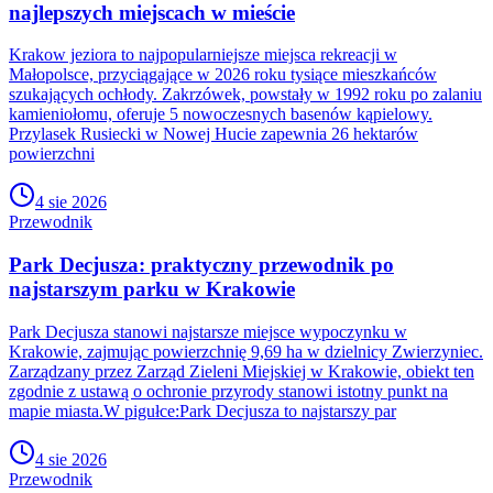
najlepszych miejscach w mieście
Krakow jeziora to najpopularniejsze miejsca rekreacji w
Małopolsce, przyciągające w 2026 roku tysiące mieszkańców
szukających ochłody. Zakrzówek, powstały w 1992 roku po zalaniu
kamieniołomu, oferuje 5 nowoczesnych basenów kąpielowy.
Przylasek Rusiecki w Nowej Hucie zapewnia 26 hektarów
powierzchni
4 sie 2026
Przewodnik
Park Decjusza: praktyczny przewodnik po
najstarszym parku w Krakowie
Park Decjusza stanowi najstarsze miejsce wypoczynku w
Krakowie, zajmując powierzchnię 9,69 ha w dzielnicy Zwierzyniec.
Zarządzany przez Zarząd Zieleni Miejskiej w Krakowie, obiekt ten
zgodnie z ustawą o ochronie przyrody stanowi istotny punkt na
mapie miasta.W pigułce:Park Decjusza to najstarszy par
4 sie 2026
Przewodnik