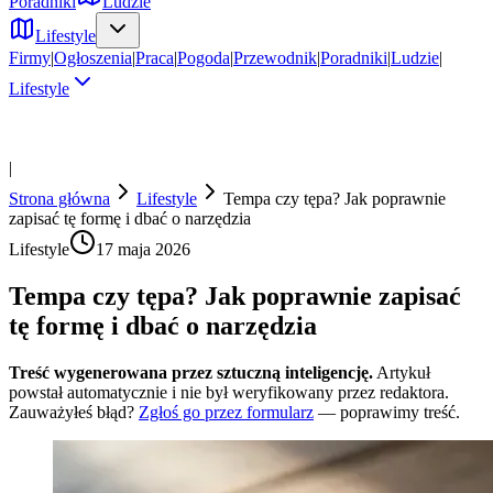
Poradniki
Ludzie
Lifestyle
Firmy
|
Ogłoszenia
|
Praca
|
Pogoda
|
Przewodnik
|
Poradniki
|
Ludzie
|
Lifestyle
|
Strona główna
Lifestyle
Tempa czy tępa? Jak poprawnie
zapisać tę formę i dbać o narzędzia
Lifestyle
17 maja 2026
Tempa czy tępa? Jak poprawnie zapisać
tę formę i dbać o narzędzia
Treść wygenerowana przez sztuczną inteligencję.
Artykuł
powstał automatycznie i nie był weryfikowany przez redaktora.
Zauważyłeś błąd?
Zgłoś go przez formularz
— poprawimy treść.