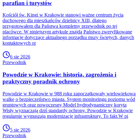
parafian i turystów
Kościół św. Kingi w Krakowie stanowi ważne centrum życia
duchowego dla mieszkańców dzielnicy XIII, dlatego
przygotowałem dla Państwa kompletny przewodnik po tej
placówce. W niniejszym artykule znajdą Państwo zweryfikowane
informacje dotyczące aktualnego porządku mszy świętych, danych
kontaktowych or
6 sie 2026
Przewodnik
Powodzie w Krakowie: historia, zagrożenia i
praktyczny poradnik ochrony
Powodzie w Krakowie w 988 roku zapoczątkowały wielowiekową
walkę o bezpieczeństwo miasta. System monitoringu poziomu wód
gruntowych oraz nowoczesny Model hydrodynamiczny koryta
Wisły wyznaczają dziś standardy ochrony. Powodzie w Krakowie
regularnie wymuszają modernizację infrastruktury. To fakt.W pi
5 sie 2026
Przewodnik