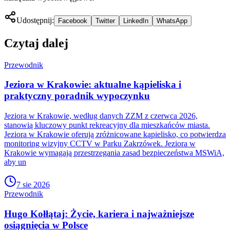
Udostępnij:
Facebook
Twitter
LinkedIn
WhatsApp
Czytaj dalej
Przewodnik
Jeziora w Krakowie: aktualne kąpieliska i
praktyczny poradnik wypoczynku
Jeziora w Krakowie, według danych ZZM z czerwca 2026,
stanowią kluczowy punkt rekreacyjny dla mieszkańców miasta.
Jeziora w Krakowie oferują zróżnicowane kąpielisko, co potwierdza
monitoring wizyjny CCTV w Parku Zakrzówek. Jeziora w
Krakowie wymagają przestrzegania zasad bezpieczeństwa MSWiA,
aby un
7 sie 2026
Przewodnik
Hugo Kołłątaj: Życie, kariera i najważniejsze
osiągnięcia w Polsce