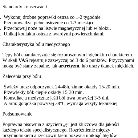
Standardy konserwacji
Wykonuj drobne poprawki ostrza co 1-2 tygodnie.
Przeprowadzaj pełne ostrzenie co 1-3 miesiące.
Przechowuj noże na listwie magnetycznej lub w bloku.
Unikaj kontaktu ostrza z twardymi powierzchniami.
Charakterystyka bólu medycznego
Tępy ból charakteryzuje się rozproszonym i głębokim charakterem.
W skali
VAS
rejestruje zazwyczaj od 3 do 6 punktów. Przyczynami
mogą być stany zapalne, jak
artretyzm
, lub urazy tkanek miękkich.
Zalecenia przy bólu
Świeży uraz: odpoczynek 24-48h, zimne okłady 15-20 min.
Przewlekły ból: ciepłe okłady 15-30 min.
Konsultacja medyczna: jeśli ból trwa powyżej 3-5 dni.
Alarm: gorączka powyżej 38°C wymaga wizyty lekarskiej.
Podsumowanie
Poprawna pisownia z użyciem „ę” jest kluczowa dla jakości
każdego tekstu specjalistycznego. Rozróżnienie między
przymiotnikiem a rzeczownikiem pozwala uniknąć błędów