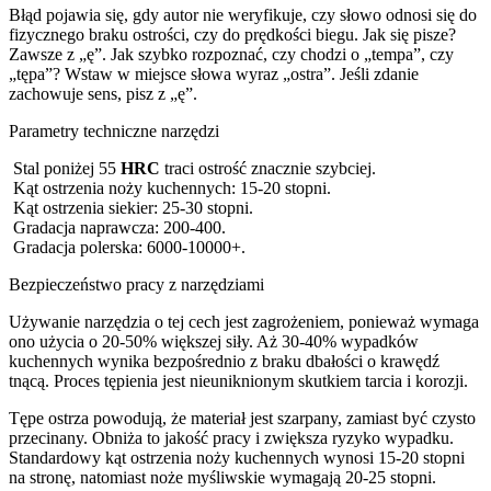
Błąd pojawia się, gdy autor nie weryfikuje, czy słowo odnosi się do
fizycznego braku ostrości, czy do prędkości biegu. Jak się pisze?
Zawsze z „ę”. Jak szybko rozpoznać, czy chodzi o „tempa”, czy
„tępa”? Wstaw w miejsce słowa wyraz „ostra”. Jeśli zdanie
zachowuje sens, pisz z „ę”.
Parametry techniczne narzędzi
Stal poniżej 55
HRC
traci ostrość znacznie szybciej.
Kąt ostrzenia noży kuchennych: 15-20 stopni.
Kąt ostrzenia siekier: 25-30 stopni.
Gradacja naprawcza: 200-400.
Gradacja polerska: 6000-10000+.
Bezpieczeństwo pracy z narzędziami
Używanie narzędzia o tej cech jest zagrożeniem, ponieważ wymaga
ono użycia o 20-50% większej siły. Aż 30-40% wypadków
kuchennych wynika bezpośrednio z braku dbałości o krawędź
tnącą. Proces tępienia jest nieuniknionym skutkiem tarcia i korozji.
Tępe ostrza powodują, że materiał jest szarpany, zamiast być czysto
przecinany. Obniża to jakość pracy i zwiększa ryzyko wypadku.
Standardowy kąt ostrzenia noży kuchennych wynosi 15-20 stopni
na stronę, natomiast noże myśliwskie wymagają 20-25 stopni.