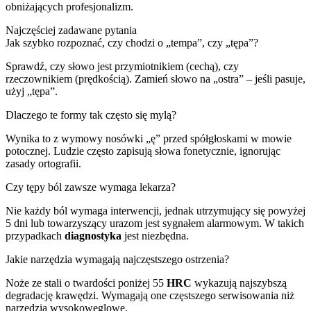
obniżających profesjonalizm.
Najczęściej zadawane pytania
Jak szybko rozpoznać, czy chodzi o „tempa”, czy „tępa”?
Sprawdź, czy słowo jest przymiotnikiem (cechą), czy
rzeczownikiem (prędkością). Zamień słowo na „ostra” – jeśli pasuje,
użyj „tępa”.
Dlaczego te formy tak często się mylą?
Wynika to z wymowy nosówki „ę” przed spółgłoskami w mowie
potocznej. Ludzie często zapisują słowa fonetycznie, ignorując
zasady ortografii.
Czy tępy ból zawsze wymaga lekarza?
Nie każdy ból wymaga interwencji, jednak utrzymujący się powyżej
5 dni lub towarzyszący urazom jest sygnałem alarmowym. W takich
przypadkach
diagnostyka
jest niezbędna.
Jakie narzędzia wymagają najczęstszego ostrzenia?
Noże ze stali o twardości poniżej 55
HRC
wykazują najszybszą
degradację krawędzi. Wymagają one częstszego serwisowania niż
narzędzia wysokowęglowe.