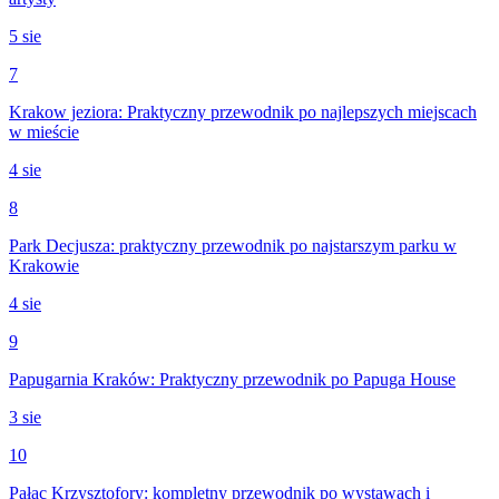
5 sie
7
Krakow jeziora: Praktyczny przewodnik po najlepszych miejscach
w mieście
4 sie
8
Park Decjusza: praktyczny przewodnik po najstarszym parku w
Krakowie
4 sie
9
Papugarnia Kraków: Praktyczny przewodnik po Papuga House
3 sie
10
Pałac Krzysztofory: kompletny przewodnik po wystawach i