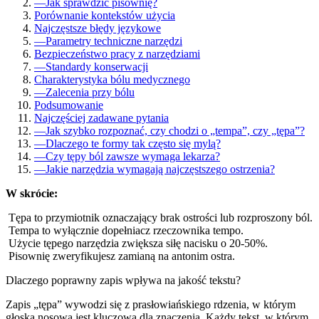
—
Jak sprawdzić pisownię?
Porównanie kontekstów użycia
Najczęstsze błędy językowe
—
Parametry techniczne narzędzi
Bezpieczeństwo pracy z narzędziami
—
Standardy konserwacji
Charakterystyka bólu medycznego
—
Zalecenia przy bólu
Podsumowanie
Najczęściej zadawane pytania
—
Jak szybko rozpoznać, czy chodzi o „tempa”, czy „tępa”?
—
Dlaczego te formy tak często się mylą?
—
Czy tępy ból zawsze wymaga lekarza?
—
Jakie narzędzia wymagają najczęstszego ostrzenia?
W skrócie:
Tępa to przymiotnik oznaczający brak ostrości lub rozproszony ból.
Tempa to wyłącznie dopełniacz rzeczownika tempo.
Użycie tępego narzędzia zwiększa siłę nacisku o 20-50%.
Pisownię zweryfikujesz zamianą na antonim ostra.
Dlaczego poprawny zapis wpływa na jakość tekstu?
Zapis „tępa” wywodzi się z prasłowiańskiego rdzenia, w którym
głoska nosowa jest kluczowa dla znaczenia. Każdy tekst, w którym