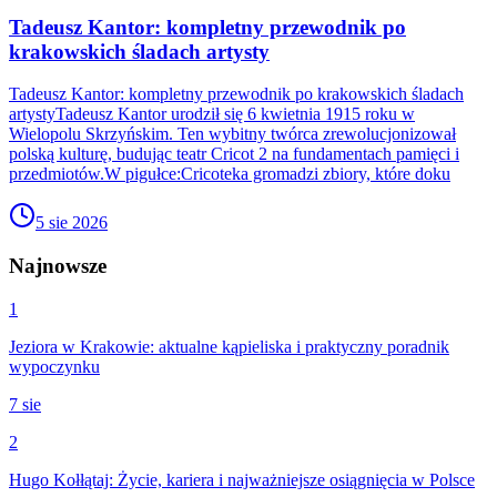
Tadeusz Kantor: kompletny przewodnik po
krakowskich śladach artysty
Tadeusz Kantor: kompletny przewodnik po krakowskich śladach
artystyTadeusz Kantor urodził się 6 kwietnia 1915 roku w
Wielopolu Skrzyńskim. Ten wybitny twórca zrewolucjonizował
polską kulturę, budując teatr Cricot 2 na fundamentach pamięci i
przedmiotów.W pigułce:Cricoteka gromadzi zbiory, które doku
5 sie 2026
Najnowsze
1
Jeziora w Krakowie: aktualne kąpieliska i praktyczny poradnik
wypoczynku
7 sie
2
Hugo Kołłątaj: Życie, kariera i najważniejsze osiągnięcia w Polsce