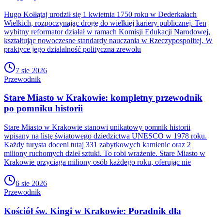
Hugo Kołłątaj urodził się 1 kwietnia 1750 roku w Dederkałach
Wielkich, rozpoczynając drogę do wielkiej kariery publicznej. Ten
wybitny reformator działał w ramach Komisji Edukacji Narodowej,
kształtując nowoczesne standardy nauczania w Rzeczypospolitej. W
praktyce jego działalność polityczna zrewolu
7 sie 2026
Przewodnik
Stare Miasto w Krakowie: kompletny przewodnik
po pomniku historii
Stare Miasto w Krakowie stanowi unikatowy pomnik historii
wpisany na listę światowego dziedzictwa UNESCO w 1978 roku.
Każdy turysta doceni tutaj 331 zabytkowych kamienic oraz 2
miliony ruchomych dzieł sztuki. To robi wrażenie. Stare Miasto w
Krakowie przyciąga miliony osób każdego roku, oferując nie
6 sie 2026
Przewodnik
Kościół św. Kingi w Krakowie: Poradnik dla