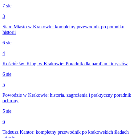
7 sie
3
Stare Miasto w Krakowie: kompletny przewodnik po pomniku
historii
6 sie
4
Kościół św. Kingi w Krakowie: Poradnik dla parafian i turystów
6 sie
5
Powodzie w Krakowie: historia, zagrożenia i praktyczny poradnik
ochrony
5 sie
6
Tadeusz Kantor: kompletny przewodnik po krakowskich śladach
artysty