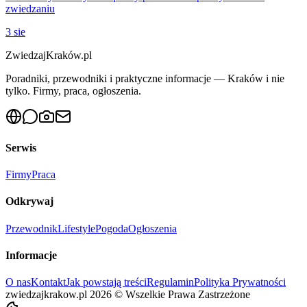
zwiedzaniu
3 sie
ZwiedzajKraków.pl
Poradniki, przewodniki i praktyczne informacje — Kraków i nie
tylko. Firmy, praca, ogłoszenia.
Serwis
Firmy
Praca
Odkrywaj
Przewodnik
Lifestyle
Pogoda
Ogłoszenia
Informacje
O nas
Kontakt
Jak powstają treści
Regulamin
Polityka Prywatności
zwiedzajkrakow.pl
2026
©
Wszelkie Prawa Zastrzeżone