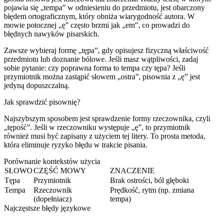
pojawia się „tempa” w odniesieniu do przedmiotu, jest obarczony
błędem ortograficznym, który obniża wiarygodność autora. W
mowie potocznej „ę” często brzmi jak „em”, co prowadzi do
błędnych nawyków pisarskich.
Zawsze wybieraj formę „tępa”, gdy opisujesz fizyczną właściwość
przedmiotu lub doznanie bólowe. Jeśli masz wątpliwości, zadaj
sobie pytanie: czy poprawna forma to tempa czy tępa? Jeśli
przymiotnik można zastąpić słowem „ostra”, pisownia z „ę” jest
jedyną dopuszczalną.
Jak sprawdzić pisownię?
Najszybszym sposobem jest sprawdzenie formy rzeczownika, czyli
„tępość”. Jeśli w rzeczowniku występuje „ę”, to przymiotnik
również musi być zapisany z użyciem tej litery. To prosta metoda,
która eliminuje ryzyko błędu w trakcie pisania.
Porównanie kontekstów użycia
SŁOWO
CZĘŚĆ MOWY
ZNACZENIE
Tępa
Przymiotnik
Brak ostrości, ból głęboki
Tempa
Rzeczownik
Prędkość, rytm (np. zmiana
(dopełniacz)
tempa)
Najczęstsze błędy językowe