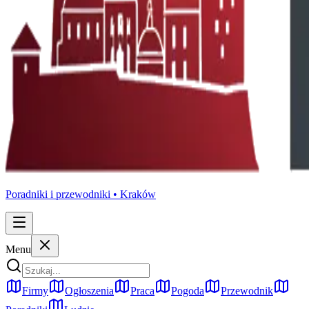
Poradniki i przewodniki •
Kraków
Menu
Firmy
Ogłoszenia
Praca
Pogoda
Przewodnik