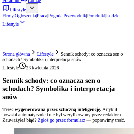
Poradniki
Ludzie
Lifestyle
Firmy
|
Ogłoszenia
|
Praca
|
Pogoda
|
Przewodnik
|
Poradniki
|
Ludzie
|
Lifestyle
|
Strona główna
Lifestyle
Sennik schody: co oznacza sen o
schodach? Symbolika i interpretacja snów
Lifestyle
23 kwietnia 2026
Sennik schody: co oznacza sen o
schodach? Symbolika i interpretacja
snów
Treść wygenerowana przez sztuczną inteligencję.
Artykuł
powstał automatycznie i nie był weryfikowany przez redaktora.
Zauważyłeś błąd?
Zgłoś go przez formularz
— poprawimy treść.