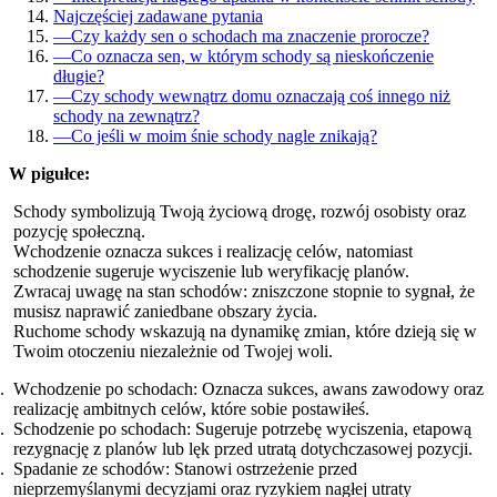
Najczęściej zadawane pytania
—
Czy każdy sen o schodach ma znaczenie prorocze?
—
Co oznacza sen, w którym schody są nieskończenie
długie?
—
Czy schody wewnątrz domu oznaczają coś innego niż
schody na zewnątrz?
—
Co jeśli w moim śnie schody nagle znikają?
W pigułce:
Schody symbolizują Twoją życiową drogę, rozwój osobisty oraz
pozycję społeczną.
Wchodzenie oznacza sukces i realizację celów, natomiast
schodzenie sugeruje wyciszenie lub weryfikację planów.
Zwracaj uwagę na stan schodów: zniszczone stopnie to sygnał, że
musisz naprawić zaniedbane obszary życia.
Ruchome schody wskazują na dynamikę zmian, które dzieją się w
Twoim otoczeniu niezależnie od Twojej woli.
Wchodzenie po schodach: Oznacza sukces, awans zawodowy oraz
realizację ambitnych celów, które sobie postawiłeś.
Schodzenie po schodach: Sugeruje potrzebę wyciszenia, etapową
rezygnację z planów lub lęk przed utratą dotychczasowej pozycji.
Spadanie ze schodów: Stanowi ostrzeżenie przed
nieprzemyślanymi decyzjami oraz ryzykiem nagłej utraty