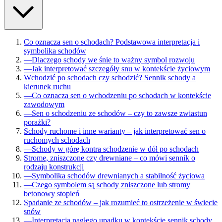
Co oznacza sen o schodach? Podstawowa interpretacja i
symbolika schodów
—
Dlaczego schody we śnie to ważny symbol rozwoju
—
Jak interpretować szczegóły snu w kontekście życiowym
Wchodzić po schodach czy schodzić? Sennik schody a
kierunek ruchu
—
Co oznacza sen o wchodzeniu po schodach w kontekście
zawodowym
—
Sen o schodzeniu ze schodów – czy to zawsze zwiastun
porażki?
Schody ruchome i inne warianty – jak interpretować sen o
ruchomych schodach
—
Schody w górę kontra schodzenie w dół po schodach
Strome, zniszczone czy drewniane – co mówi sennik o
rodzaju konstrukcji
—
Symbolika schodów drewnianych a stabilność życiowa
—
Czego symbolem są schody zniszczone lub stromy
betonowy stopień
Spadanie ze schodów – jak rozumieć to ostrzeżenie w świecie
snów
—
Interpretacja nagłego upadku w kontekście sennik schody