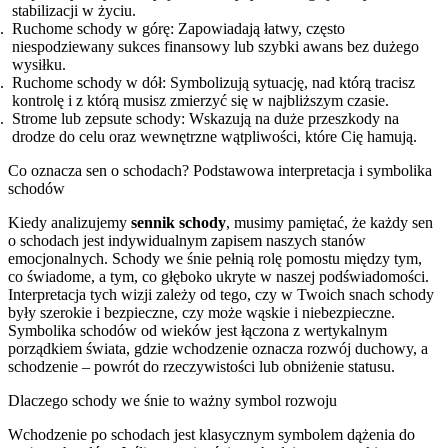
stabilizacji w życiu.
Ruchome schody w górę: Zapowiadają łatwy, często
niespodziewany sukces finansowy lub szybki awans bez dużego
wysiłku.
Ruchome schody w dół: Symbolizują sytuację, nad którą tracisz
kontrolę i z którą musisz zmierzyć się w najbliższym czasie.
Strome lub zepsute schody: Wskazują na duże przeszkody na
drodze do celu oraz wewnętrzne wątpliwości, które Cię hamują.
Co oznacza sen o schodach? Podstawowa interpretacja i symbolika
schodów
Kiedy analizujemy
sennik schody
, musimy pamiętać, że każdy sen
o schodach jest indywidualnym zapisem naszych stanów
emocjonalnych. Schody we śnie pełnią rolę pomostu między tym,
co świadome, a tym, co głęboko ukryte w naszej podświadomości.
Interpretacja tych wizji zależy od tego, czy w Twoich snach schody
były szerokie i bezpieczne, czy może wąskie i niebezpieczne.
Symbolika schodów od wieków jest łączona z wertykalnym
porządkiem świata, gdzie wchodzenie oznacza rozwój duchowy, a
schodzenie – powrót do rzeczywistości lub obniżenie statusu.
Dlaczego schody we śnie to ważny symbol rozwoju
Wchodzenie po schodach jest klasycznym symbolem dążenia do