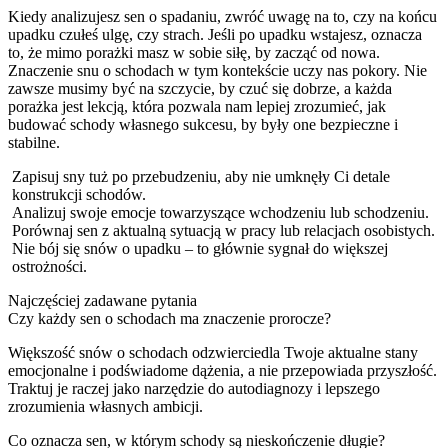
Kiedy analizujesz sen o spadaniu, zwróć uwagę na to, czy na końcu
upadku czułeś ulgę, czy strach. Jeśli po upadku wstajesz, oznacza
to, że mimo porażki masz w sobie siłę, by zacząć od nowa.
Znaczenie snu o schodach w tym kontekście uczy nas pokory. Nie
zawsze musimy być na szczycie, by czuć się dobrze, a każda
porażka jest lekcją, która pozwala nam lepiej zrozumieć, jak
budować schody własnego sukcesu, by były one bezpieczne i
stabilne.
Zapisuj sny tuż po przebudzeniu, aby nie umknęły Ci detale
konstrukcji schodów.
Analizuj swoje emocje towarzyszące wchodzeniu lub schodzeniu.
Porównaj sen z aktualną sytuacją w pracy lub relacjach osobistych.
Nie bój się snów o upadku – to głównie sygnał do większej
ostrożności.
Najczęściej zadawane pytania
Czy każdy sen o schodach ma znaczenie prorocze?
Większość snów o schodach odzwierciedla Twoje aktualne stany
emocjonalne i podświadome dążenia, a nie przepowiada przyszłość.
Traktuj je raczej jako narzędzie do autodiagnozy i lepszego
zrozumienia własnych ambicji.
Co oznacza sen, w którym schody są nieskończenie długie?