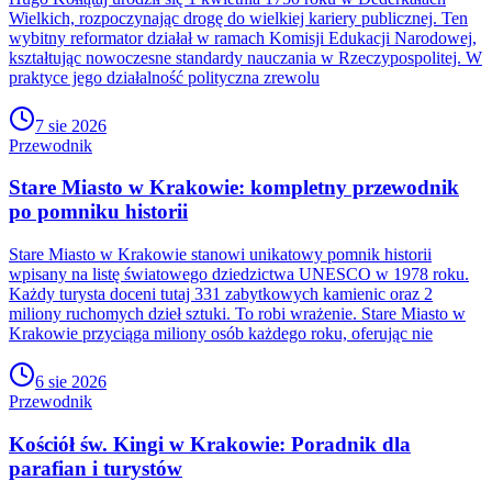
Wielkich, rozpoczynając drogę do wielkiej kariery publicznej. Ten
wybitny reformator działał w ramach Komisji Edukacji Narodowej,
kształtując nowoczesne standardy nauczania w Rzeczypospolitej. W
praktyce jego działalność polityczna zrewolu
7 sie 2026
Przewodnik
Stare Miasto w Krakowie: kompletny przewodnik
po pomniku historii
Stare Miasto w Krakowie stanowi unikatowy pomnik historii
wpisany na listę światowego dziedzictwa UNESCO w 1978 roku.
Każdy turysta doceni tutaj 331 zabytkowych kamienic oraz 2
miliony ruchomych dzieł sztuki. To robi wrażenie. Stare Miasto w
Krakowie przyciąga miliony osób każdego roku, oferując nie
6 sie 2026
Przewodnik
Kościół św. Kingi w Krakowie: Poradnik dla
parafian i turystów