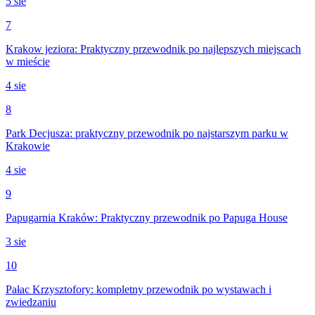
5 sie
7
Krakow jeziora: Praktyczny przewodnik po najlepszych miejscach
w mieście
4 sie
8
Park Decjusza: praktyczny przewodnik po najstarszym parku w
Krakowie
4 sie
9
Papugarnia Kraków: Praktyczny przewodnik po Papuga House
3 sie
10
Pałac Krzysztofory: kompletny przewodnik po wystawach i
zwiedzaniu