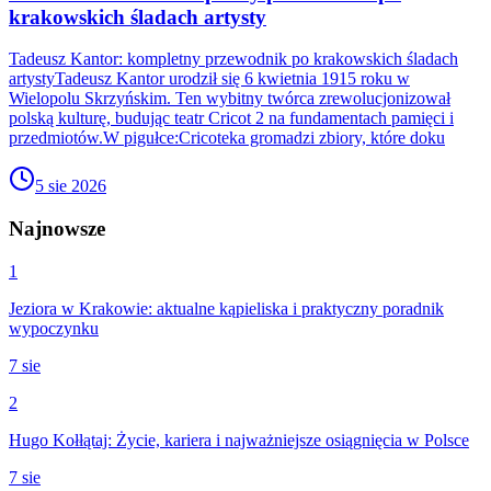
krakowskich śladach artysty
Tadeusz Kantor: kompletny przewodnik po krakowskich śladach
artystyTadeusz Kantor urodził się 6 kwietnia 1915 roku w
Wielopolu Skrzyńskim. Ten wybitny twórca zrewolucjonizował
polską kulturę, budując teatr Cricot 2 na fundamentach pamięci i
przedmiotów.W pigułce:Cricoteka gromadzi zbiory, które doku
5 sie 2026
Najnowsze
1
Jeziora w Krakowie: aktualne kąpieliska i praktyczny poradnik
wypoczynku
7 sie
2
Hugo Kołłątaj: Życie, kariera i najważniejsze osiągnięcia w Polsce
7 sie