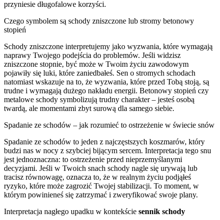
przyniesie długofalowe korzyści.
Czego symbolem są schody zniszczone lub stromy betonowy
stopień
Schody zniszczone interpretujemy jako wyzwania, które wymagają
naprawy Twojego podejścia do problemów. Jeśli widzisz
zniszczone stopnie, być może w Twoim życiu zawodowym
pojawiły się luki, które zaniedbałeś. Sen o stromych schodach
natomiast wskazuje na to, że wyzwania, które przed Tobą stoją, są
trudne i wymagają dużego nakładu energii. Betonowy stopień czy
metalowe schody symbolizują trudny charakter – jesteś osobą
twardą, ale momentami zbyt surową dla samego siebie.
Spadanie ze schodów – jak rozumieć to ostrzeżenie w świecie snów
Spadanie ze schodów to jeden z najczęstszych koszmarów, który
budzi nas w nocy z szybciej bijącym sercem. Interpretacja tego snu
jest jednoznaczna: to ostrzeżenie przed nieprzemyślanymi
decyzjami. Jeśli w Twoich snach schody nagle się urywają lub
tracisz równowagę, oznacza to, że w realnym życiu podjąłeś
ryzyko, które może zagrozić Twojej stabilizacji. To moment, w
którym powinieneś się zatrzymać i zweryfikować swoje plany.
Interpretacja nagłego upadku w kontekście
sennik schody