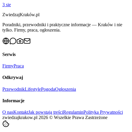
3 sie
ZwiedzajKraków.pl
Poradniki, przewodniki i praktyczne informacje — Kraków i nie
tylko. Firmy, praca, ogłoszenia.
Serwis
Firmy
Praca
Odkrywaj
Przewodnik
Lifestyle
Pogoda
Ogłoszenia
Informacje
O nas
Kontakt
Jak powstają treści
Regulamin
Polityka Prywatności
zwiedzajkrakow.pl
2026
©
Wszelkie Prawa Zastrzeżone