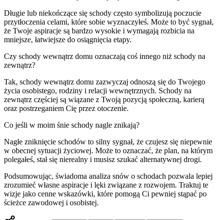
Długie lub niekończące się schody często symbolizują poczucie
przytłoczenia celami, które sobie wyznaczyłeś. Może to być sygnał,
że Twoje aspiracje są bardzo wysokie i wymagają rozbicia na
mniejsze, łatwiejsze do osiągnięcia etapy.
Czy schody wewnątrz domu oznaczają coś innego niż schody na
zewnątrz?
Tak, schody wewnątrz domu zazwyczaj odnoszą się do Twojego
życia osobistego, rodziny i relacji wewnętrznych. Schody na
zewnątrz częściej są wiązane z Twoją pozycją społeczną, karierą
oraz postrzeganiem Cię przez otoczenie.
Co jeśli w moim śnie schody nagle znikają?
Nagłe zniknięcie schodów to silny sygnał, że czujesz się niepewnie
w obecnej sytuacji życiowej. Może to oznaczać, że plan, na którym
polegałeś, stał się nierealny i musisz szukać alternatywnej drogi.
Podsumowując, świadoma analiza snów o schodach pozwala lepiej
zrozumieć własne aspiracje i lęki związane z rozwojem. Traktuj te
wizje jako cenne wskazówki, które pomogą Ci pewniej stąpać po
ścieżce zawodowej i osobistej.