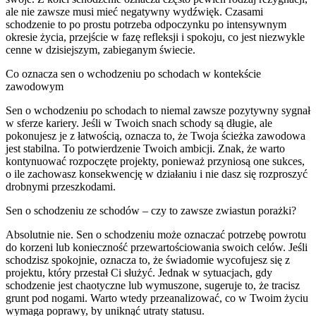
ale nie zawsze musi mieć negatywny wydźwięk. Czasami
schodzenie to po prostu potrzeba odpoczynku po intensywnym
okresie życia, przejście w fazę refleksji i spokoju, co jest niezwykle
cenne w dzisiejszym, zabieganym świecie.
Co oznacza sen o wchodzeniu po schodach w kontekście
zawodowym
Sen o wchodzeniu po schodach to niemal zawsze pozytywny sygnał
w sferze kariery. Jeśli w Twoich snach schody są długie, ale
pokonujesz je z łatwością, oznacza to, że Twoja ścieżka zawodowa
jest stabilna. To potwierdzenie Twoich ambicji. Znak, że warto
kontynuować rozpoczęte projekty, ponieważ przyniosą one sukces,
o ile zachowasz konsekwencję w działaniu i nie dasz się rozproszyć
drobnymi przeszkodami.
Sen o schodzeniu ze schodów – czy to zawsze zwiastun porażki?
Absolutnie nie. Sen o schodzeniu może oznaczać potrzebę powrotu
do korzeni lub konieczność przewartościowania swoich celów. Jeśli
schodzisz spokojnie, oznacza to, że świadomie wycofujesz się z
projektu, który przestał Ci służyć. Jednak w sytuacjach, gdy
schodzenie jest chaotyczne lub wymuszone, sugeruje to, że tracisz
grunt pod nogami. Warto wtedy przeanalizować, co w Twoim życiu
wymaga poprawy, by uniknąć utraty statusu.