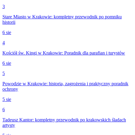
3
Stare Miasto w Krakowie: kompletny przewodnik po pomniku
historii
6 sie
4
Kościół św. Kingi w Krakowie: Poradnik dla parafian i turystów
6 sie
5
Powodzie w Krakowie: historia, zagrożenia i praktyczny poradnik
ochrony
5 sie
6
Tadeusz Kantor: kompletny przewodnik po krakowskich śladach
artysty