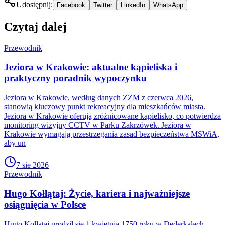
Udostępnij:
Facebook
Twitter
LinkedIn
WhatsApp
Czytaj dalej
Przewodnik
Jeziora w Krakowie: aktualne kąpieliska i
praktyczny poradnik wypoczynku
Jeziora w Krakowie, według danych ZZM z czerwca 2026,
stanowią kluczowy punkt rekreacyjny dla mieszkańców miasta.
Jeziora w Krakowie oferują zróżnicowane kąpielisko, co potwierdza
monitoring wizyjny CCTV w Parku Zakrzówek. Jeziora w
Krakowie wymagają przestrzegania zasad bezpieczeństwa MSWiA,
aby un
7 sie 2026
Przewodnik
Hugo Kołłątaj: Życie, kariera i najważniejsze
osiągnięcia w Polsce
Hugo Kołłątaj urodził się 1 kwietnia 1750 roku w Dederkałach