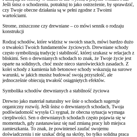
Jeśli śnisz o schodzeniu, potraktuj to jako ostrzeżenie, by sprawdzić,
czy Twoje obecne działania są w pełni zgodne z Twoimi
wartościami.
Strome, zniszczone czy drewniane – co mówi sennik o rodzaju
konstrukcji
Rodzaj schodów, które widzisz w swoich snach, mówi bardzo dużo
o trwałości Twoich fundamentów życiowych. Drewniane schody
często symbolizują tradycję i stabilność, której szukasz w relacjach z
bliskimi. Sen o drewnianych schodach to znak, że Twoje życie jest
oparte na solidnych, choć może nieco staroświeckich zasadach. Z
kolei schody z kamienia lub betonowe schody wskazują na surowe
warunki, w jakich musisz budować swoją przyszłość, ale
jednocześnie obiecują trwałość osiągniętych efektów.
Symbolika schodów drewnianych a stabilność życiowa
Drewno jako materiał naturalny we śnie o schodach sugeruje
organiczny rozwój. Jeśli śnisz o drewnianych schodach, Twoja
podświadomość wysyła Ci sygnał, że obecna sytuacja wymaga
cierpliwości. Sen o drewnianych schodach często pojawia się w
momentach, gdy zastanawiasz się nad zmianą pracy lub miejsca
zamieszkania. To znak, że powinieneś zaufać swojemu
doświadczeniu i nie szukać dróg na skróty, bo tylko solidna praca