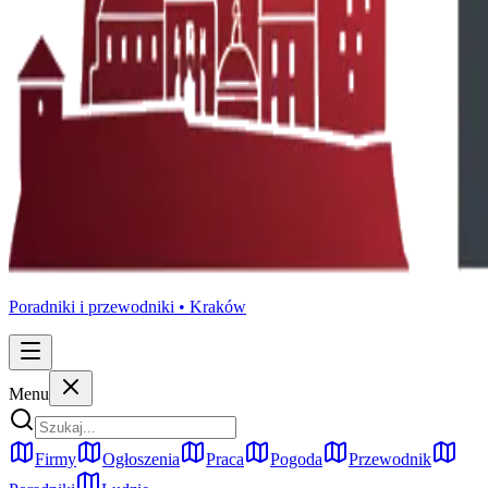
Poradniki i przewodniki •
Kraków
Menu
Firmy
Ogłoszenia
Praca
Pogoda
Przewodnik