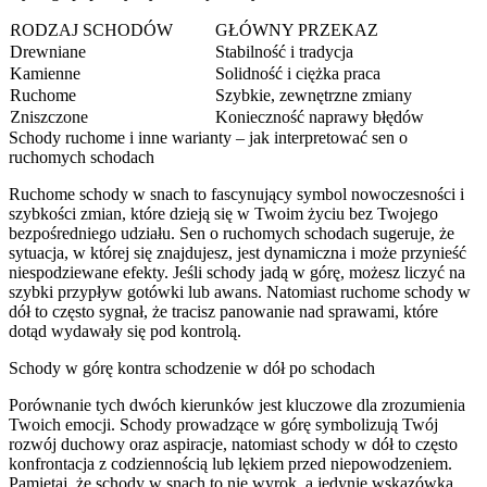
RODZAJ SCHODÓW
GŁÓWNY PRZEKAZ
Drewniane
Stabilność i tradycja
Kamienne
Solidność i ciężka praca
Ruchome
Szybkie, zewnętrzne zmiany
Zniszczone
Konieczność naprawy błędów
Schody ruchome i inne warianty – jak interpretować sen o
ruchomych schodach
Ruchome schody w snach to fascynujący symbol nowoczesności i
szybkości zmian, które dzieją się w Twoim życiu bez Twojego
bezpośredniego udziału. Sen o ruchomych schodach sugeruje, że
sytuacja, w której się znajdujesz, jest dynamiczna i może przynieść
niespodziewane efekty. Jeśli schody jadą w górę, możesz liczyć na
szybki przypływ gotówki lub awans. Natomiast ruchome schody w
dół to często sygnał, że tracisz panowanie nad sprawami, które
dotąd wydawały się pod kontrolą.
Schody w górę kontra schodzenie w dół po schodach
Porównanie tych dwóch kierunków jest kluczowe dla zrozumienia
Twoich emocji. Schody prowadzące w górę symbolizują Twój
rozwój duchowy oraz aspiracje, natomiast schody w dół to często
konfrontacja z codziennością lub lękiem przed niepowodzeniem.
Pamiętaj, że schody w snach to nie wyrok, a jedynie wskazówka.