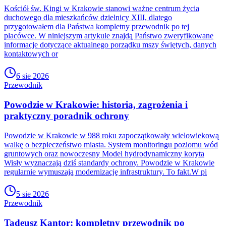
Kościół św. Kingi w Krakowie stanowi ważne centrum życia
duchowego dla mieszkańców dzielnicy XIII, dlatego
przygotowałem dla Państwa kompletny przewodnik po tej
placówce. W niniejszym artykule znajdą Państwo zweryfikowane
informacje dotyczące aktualnego porządku mszy świętych, danych
kontaktowych or
6 sie 2026
Przewodnik
Powodzie w Krakowie: historia, zagrożenia i
praktyczny poradnik ochrony
Powodzie w Krakowie w 988 roku zapoczątkowały wielowiekową
walkę o bezpieczeństwo miasta. System monitoringu poziomu wód
gruntowych oraz nowoczesny Model hydrodynamiczny koryta
Wisły wyznaczają dziś standardy ochrony. Powodzie w Krakowie
regularnie wymuszają modernizację infrastruktury. To fakt.W pi
5 sie 2026
Przewodnik
Tadeusz Kantor: kompletny przewodnik po