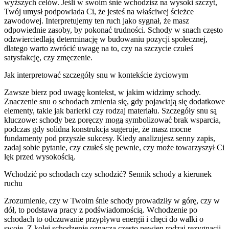
wyższych celów. Jeśli w swoim śnie wchodzisz na wysoki szczyt,
Twój umysł podpowiada Ci, że jesteś na właściwej ścieżce
zawodowej. Interpretujemy ten ruch jako sygnał, że masz
odpowiednie zasoby, by pokonać trudności. Schody w snach często
odzwierciedlają determinację w budowaniu pozycji społecznej,
dlatego warto zwrócić uwagę na to, czy na szczycie czułeś
satysfakcję, czy zmęczenie.
Jak interpretować szczegóły snu w kontekście życiowym
Zawsze bierz pod uwagę kontekst, w jakim widzimy schody.
Znaczenie snu o schodach zmienia się, gdy pojawiają się dodatkowe
elementy, takie jak barierki czy rodzaj materiału. Szczegóły snu są
kluczowe: schody bez poręczy mogą symbolizować brak wsparcia,
podczas gdy solidna konstrukcja sugeruje, że masz mocne
fundamenty pod przyszłe sukcesy. Kiedy analizujesz senny zapis,
zadaj sobie pytanie, czy czułeś się pewnie, czy może towarzyszył Ci
lęk przed wysokością.
Wchodzić po schodach czy schodzić? Sennik schody a kierunek
ruchu
Zrozumienie, czy w Twoim śnie schody prowadziły w górę, czy w
dół, to podstawa pracy z podświadomością. Wchodzenie po
schodach to odczuwanie przypływu energii i chęci do walki o
swoje. Z kolei schodzenie oznacza często pewien rodzaj rezygnacji,