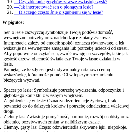
—
Czy zbieranie grzybów zawsze zwiastuje zysk?
—
Jak interpretować sen o płonącym lesie?
—
Dlaczego często śnię o zgubieniu się w lesie?
W pigułce:
Sen o lesie zazwyczaj symbolizuje Twoją podświadomość,
wewnętrzne potrzeby oraz nadchodzące zmiany życiowe.
Interpretacja zależy od emocji: spokój oznacza równowagę, a lęk
wskazuje na wewnętrzne zmagania lub potrzebę ucieczki od stresu.
Aby poprawnie odczytać sen, zwróć uwagę na szczegóły, takie jak
gęstość drzew, obecność światła czy Twoje własne działania w
lesie.
Pamiętaj, że każdy sen jest indywidualny i stanowi cenną
wskazówkę, która może pomóc Ci w lepszym zrozumieniu
bieżących wyzwań.
Spacer po lesie: Symbolizuje potrzebę wyciszenia, odpoczynku i
głębokiego kontaktu z własnym wnętrzem.
Zagubienie się w lesie: Oznacza dezorientację życiową, brak
pewności co do dalszych kroków i potrzebę odnalezienia właściwej
drogi.
Zielony las: Zwiastuje pomyślność, harmonię, rozwój osobisty oraz
obietnicę pozytywnych zmian w najbliższym czasie.
Ciemny, gęsty las: Często odzwierciedla skrywane lęki, niepokoje,