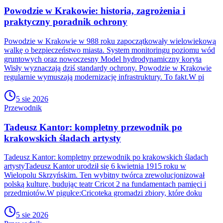
Powodzie w Krakowie: historia, zagrożenia i
praktyczny poradnik ochrony
Powodzie w Krakowie w 988 roku zapoczątkowały wielowiekową
walkę o bezpieczeństwo miasta. System monitoringu poziomu wód
gruntowych oraz nowoczesny Model hydrodynamiczny koryta
Wisły wyznaczają dziś standardy ochrony. Powodzie w Krakowie
regularnie wymuszają modernizację infrastruktury. To fakt.W pi
5 sie 2026
Przewodnik
Tadeusz Kantor: kompletny przewodnik po
krakowskich śladach artysty
Tadeusz Kantor: kompletny przewodnik po krakowskich śladach
artystyTadeusz Kantor urodził się 6 kwietnia 1915 roku w
Wielopolu Skrzyńskim. Ten wybitny twórca zrewolucjonizował
polską kulturę, budując teatr Cricot 2 na fundamentach pamięci i
przedmiotów.W pigułce:Cricoteka gromadzi zbiory, które doku
5 sie 2026