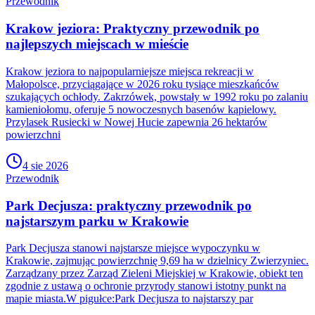
Przewodnik
Krakow jeziora: Praktyczny przewodnik po
najlepszych miejscach w mieście
Krakow jeziora to najpopularniejsze miejsca rekreacji w
Małopolsce, przyciągające w 2026 roku tysiące mieszkańców
szukających ochłody. Zakrzówek, powstały w 1992 roku po zalaniu
kamieniołomu, oferuje 5 nowoczesnych basenów kąpielowy.
Przylasek Rusiecki w Nowej Hucie zapewnia 26 hektarów
powierzchni
4 sie 2026
Przewodnik
Park Decjusza: praktyczny przewodnik po
najstarszym parku w Krakowie
Park Decjusza stanowi najstarsze miejsce wypoczynku w
Krakowie, zajmując powierzchnię 9,69 ha w dzielnicy Zwierzyniec.
Zarządzany przez Zarząd Zieleni Miejskiej w Krakowie, obiekt ten
zgodnie z ustawą o ochronie przyrody stanowi istotny punkt na
mapie miasta.W pigułce:Park Decjusza to najstarszy par