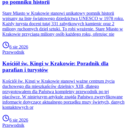
po pomniku historii
Stare Miasto w Krakowie stanowi unikatowy pomnik historii
wpisany na listę światowego dziedzictwa UNESCO w 1978 roku.
Każdy turysta doceni tutaj 331 zabytkowych kamienic oraz 2
miliony ruchomych dzieł sztuki. To robi wrażenie. Stare Miasto w
Krakowie przyciąga miliony osób każdego roku, oferując nie
6 sie 2026
Przewodnik
Kościół św. Kingi w Krakowie: Poradnik dla
parafian i turystów
Kościół św. Kingi w Krakowie stanowi ważne centrum życia
duchowego dla mieszkańców dzielnicy XIII, dlatego
przygotowałem dla Państwa kompletny przewodnik po tej
placówce. W niniejszym artykule znajdą Państwo zweryfikowane
informacje dotyczące aktualnego porządku mszy świętych, danych
kontaktowych or
6 sie 2026
Przewodnik