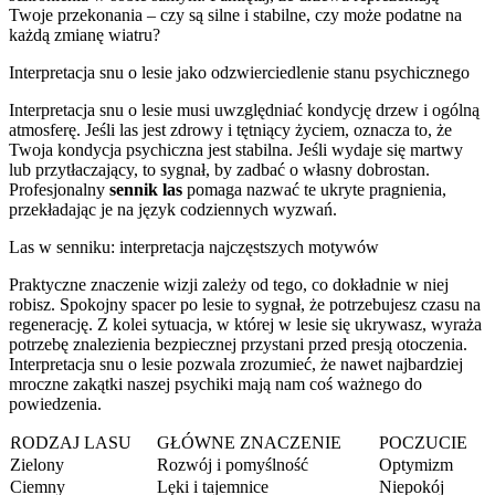
Twoje przekonania – czy są silne i stabilne, czy może podatne na
każdą zmianę wiatru?
Interpretacja snu o lesie jako odzwierciedlenie stanu psychicznego
Interpretacja snu o lesie musi uwzględniać kondycję drzew i ogólną
atmosferę. Jeśli las jest zdrowy i tętniący życiem, oznacza to, że
Twoja kondycja psychiczna jest stabilna. Jeśli wydaje się martwy
lub przytłaczający, to sygnał, by zadbać o własny dobrostan.
Profesjonalny
sennik las
pomaga nazwać te ukryte pragnienia,
przekładając je na język codziennych wyzwań.
Las w senniku: interpretacja najczęstszych motywów
Praktyczne znaczenie wizji zależy od tego, co dokładnie w niej
robisz. Spokojny spacer po lesie to sygnał, że potrzebujesz czasu na
regenerację. Z kolei sytuacja, w której w lesie się ukrywasz, wyraża
potrzebę znalezienia bezpiecznej przystani przed presją otoczenia.
Interpretacja snu o lesie pozwala zrozumieć, że nawet najbardziej
mroczne zakątki naszej psychiki mają nam coś ważnego do
powiedzenia.
RODZAJ LASU
GŁÓWNE ZNACZENIE
POCZUCIE
Zielony
Rozwój i pomyślność
Optymizm
Ciemny
Lęki i tajemnice
Niepokój