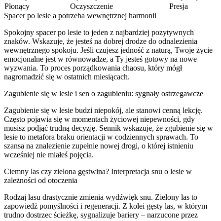
Płonący
Oczyszczenie
Presja
Spacer po lesie a potrzeba wewnętrznej harmonii
Spokojny spacer po lesie to jeden z najbardziej pozytywnych
znaków. Wskazuje, że jesteś na dobrej drodze do odnalezienia
wewnętrznego spokoju. Jeśli czujesz jedność z naturą, Twoje życie
emocjonalne jest w równowadze, a Ty jesteś gotowy na nowe
wyzwania. To proces porządkowania chaosu, który mógł
nagromadzić się w ostatnich miesiącach.
Zagubienie się w lesie i sen o zagubieniu: sygnały ostrzegawcze
Zagubienie się w lesie budzi niepokój, ale stanowi cenną lekcję.
Często pojawia się w momentach życiowej niepewności, gdy
musisz podjąć trudną decyzję. Sennik wskazuje, że zgubienie się w
lesie to metafora braku orientacji w codziennych sprawach. To
szansa na znalezienie zupełnie nowej drogi, o której istnieniu
wcześniej nie miałeś pojęcia.
Ciemny las czy zielona gęstwina? Interpretacja snu o lesie w
zależności od otoczenia
Rodzaj lasu drastycznie zmienia wydźwięk snu. Zielony las to
zapowiedź pomyślności i regeneracji. Z kolei gęsty las, w którym
trudno dostrzec ścieżkę, sygnalizuje bariery – narzucone przez