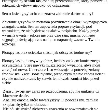
Profesjonalny
sennik las
jest tutaj przewodnikiem, który pomoże Ci
odróżnić chwilowy niepokój od ostrzeżenia.
Sen o lesie i grzybach: co oznacza zbieranie darów natury?
Zbieranie grzybów to metafora poszukiwania okazji wymagających
zaangażowania. Sen ten zapowiada poprawę sytuacji, pod
warunkiem, że nie będziesz działać w pośpiechu. Każdy grzyb
wymaga uwagi – sukces nie przyjdzie sam, musisz po niego
sięgnąć, poświęcając czas na to, co naprawdę ważne w Twoim
rozwoju.
Płonący las oraz ucieczka z lasu: jak odczytać trudne sny?
Płonący las to intensywny obraz, będący znakiem koniecznego
oczyszczenia. Stare nawyki muszą zostać wypalone, abyś mógł
zacząć od nowa. Ucieczka z lasu wskazuje na potrzebę zmiany
środowiska. Zadaj sobie pytanie, przed czym realnie chcesz uciec i
czy nie nadszedł czas, by stawić temu czoła zamiast biec przed
siebie.
Zapisuj swoje sny zaraz po przebudzeniu, aby nie umknęły Ci
kluczowe detale.
Analizuj emocje, które towarzyszyły Ci podczas snu, zamiast
skupiać się tylko na obrazach.
Nie bój się szukać głębszego znaczenia w powtarzających się