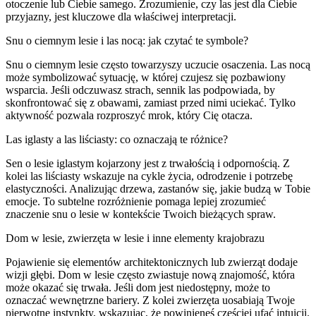
otoczenie lub Ciebie samego. Zrozumienie, czy las jest dla Ciebie
przyjazny, jest kluczowe dla właściwej interpretacji.
Snu o ciemnym lesie i las nocą: jak czytać te symbole?
Snu o ciemnym lesie często towarzyszy uczucie osaczenia. Las nocą
może symbolizować sytuację, w której czujesz się pozbawiony
wsparcia. Jeśli odczuwasz strach, sennik las podpowiada, by
skonfrontować się z obawami, zamiast przed nimi uciekać. Tylko
aktywność pozwala rozproszyć mrok, który Cię otacza.
Las iglasty a las liściasty: co oznaczają te różnice?
Sen o lesie iglastym kojarzony jest z trwałością i odpornością. Z
kolei las liściasty wskazuje na cykle życia, odrodzenie i potrzebę
elastyczności. Analizując drzewa, zastanów się, jakie budzą w Tobie
emocje. To subtelne rozróżnienie pomaga lepiej zrozumieć
znaczenie snu o lesie w kontekście Twoich bieżących spraw.
Dom w lesie, zwierzęta w lesie i inne elementy krajobrazu
Pojawienie się elementów architektonicznych lub zwierząt dodaje
wizji głębi. Dom w lesie często zwiastuje nową znajomość, która
może okazać się trwała. Jeśli dom jest niedostępny, może to
oznaczać wewnętrzne bariery. Z kolei zwierzęta uosabiają Twoje
pierwotne instynkty, wskazując, że powinieneś częściej ufać intuicji.