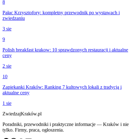
8
Pałac Krzysztofory: kompletny przewodnik po wystawach i
zwiedzaniu
3 sie
9
Polish breakfast krakow: 10 sprawdzonych restauracji i aktualne
ceny
2 sie
10
Zapiekanki Kraków: Ranking 7 kultowych lokali z tradycją i
aktualne ceny
1 sie
ZwiedzajKraków.pl
Poradniki, przewodniki i praktyczne informacje — Kraków i nie
tylko. Firmy, praca, ogłoszenia.