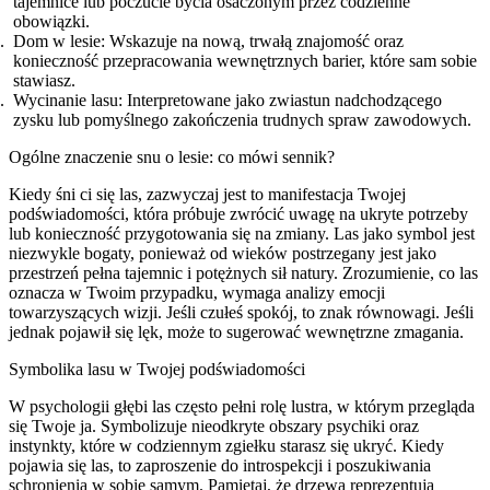
tajemnice lub poczucie bycia osaczonym przez codzienne
obowiązki.
Dom w lesie: Wskazuje na nową, trwałą znajomość oraz
konieczność przepracowania wewnętrznych barier, które sam sobie
stawiasz.
Wycinanie lasu: Interpretowane jako zwiastun nadchodzącego
zysku lub pomyślnego zakończenia trudnych spraw zawodowych.
Ogólne znaczenie snu o lesie: co mówi sennik?
Kiedy śni ci się las, zazwyczaj jest to manifestacja Twojej
podświadomości, która próbuje zwrócić uwagę na ukryte potrzeby
lub konieczność przygotowania się na zmiany. Las jako symbol jest
niezwykle bogaty, ponieważ od wieków postrzegany jest jako
przestrzeń pełna tajemnic i potężnych sił natury. Zrozumienie, co las
oznacza w Twoim przypadku, wymaga analizy emocji
towarzyszących wizji. Jeśli czułeś spokój, to znak równowagi. Jeśli
jednak pojawił się lęk, może to sugerować wewnętrzne zmagania.
Symbolika lasu w Twojej podświadomości
W psychologii głębi las często pełni rolę lustra, w którym przegląda
się Twoje ja. Symbolizuje nieodkryte obszary psychiki oraz
instynkty, które w codziennym zgiełku starasz się ukryć. Kiedy
pojawia się las, to zaproszenie do introspekcji i poszukiwania
schronienia w sobie samym. Pamiętaj, że drzewa reprezentują