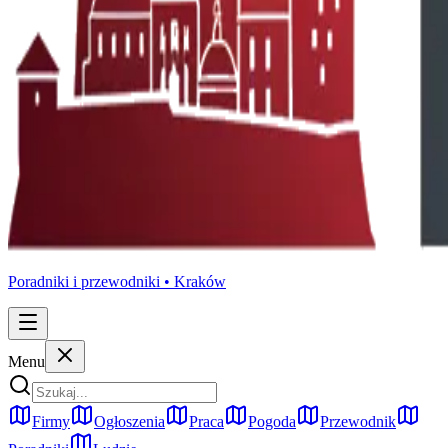
Poradniki i przewodniki •
Kraków
Menu
Firmy
Ogłoszenia
Praca
Pogoda
Przewodnik