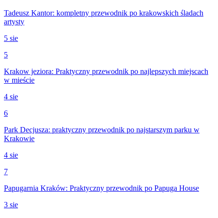
Tadeusz Kantor: kompletny przewodnik po krakowskich śladach
artysty
5 sie
5
Krakow jeziora: Praktyczny przewodnik po najlepszych miejscach
w mieście
4 sie
6
Park Decjusza: praktyczny przewodnik po najstarszym parku w
Krakowie
4 sie
7
Papugarnia Kraków: Praktyczny przewodnik po Papuga House
3 sie