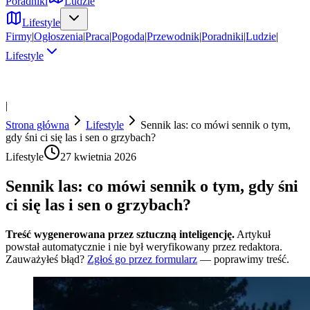
Poradniki
Ludzie
Lifestyle
Firmy
|
Ogłoszenia
|
Praca
|
Pogoda
|
Przewodnik
|
Poradniki
|
Ludzie
|
Lifestyle
|
Strona główna
Lifestyle
Sennik las: co mówi sennik o tym,
gdy śni ci się las i sen o grzybach?
Lifestyle
27 kwietnia 2026
Sennik las: co mówi sennik o tym, gdy śni
ci się las i sen o grzybach?
Treść wygenerowana przez sztuczną inteligencję.
Artykuł
powstał automatycznie i nie był weryfikowany przez redaktora.
Zauważyłeś błąd?
Zgłoś go przez formularz
— poprawimy treść.