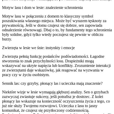
Motyw lasu i dom w lesie: znalezienie schronienia
Motyw lasu w połączeniu z domem to klasyczny symbol
poszukiwania własnego miejsca. Może być wyrazem tęsknoty za
prywatnością. Jeśli w domu czujesz się dobrze, sen zapowiada
odnalezienie równowagi. Dbaj o to, by fundamenty tego schronienia
były solidne, gdyż tylko wtedy poczujesz się pewnie w obliczu
burzy.
Zwierzęta w lesie we śnie: instynkty i emocje
Zwierzęta pełnią funkcję posłańców podświadomości. Łagodne
stworzenia to znak przychylności losu. Drapieżniki mogą
wskazywać na ukryte napięcia lub konflikty. Zrozumienie interakcji
ze zwierzętami daje wskazówkę, jak reagować na wyzwania w
pracy czy w życiu osobistym.
Sennik las: czy grzyby, płonący las i ucieczka mają znaczenie?
Niektóre wizje w lesie wymagają głębszej analizy. Sen o grzybach
zazwyczaj zwiastuje sukcesy, jeśli potrafisz je dostrzec. Z kolei
płonący las wskazuje na konieczność oczyszczenia życia z tego, co
już nie służy Twojemu rozwojowi. Ucieczka z lasu to jasny
komunikat, że czujesz się przytłoczony codziennością.