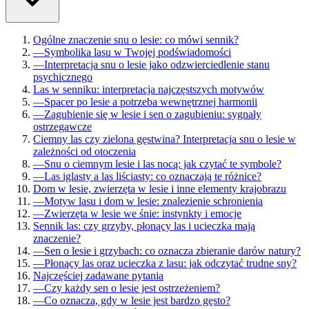
Ogólne znaczenie snu o lesie: co mówi sennik?
—
Symbolika lasu w Twojej podświadomości
—
Interpretacja snu o lesie jako odzwierciedlenie stanu
psychicznego
Las w senniku: interpretacja najczęstszych motywów
—
Spacer po lesie a potrzeba wewnętrznej harmonii
—
Zagubienie się w lesie i sen o zagubieniu: sygnały
ostrzegawcze
Ciemny las czy zielona gęstwina? Interpretacja snu o lesie w
zależności od otoczenia
—
Snu o ciemnym lesie i las nocą: jak czytać te symbole?
—
Las iglasty a las liściasty: co oznaczają te różnice?
Dom w lesie, zwierzęta w lesie i inne elementy krajobrazu
—
Motyw lasu i dom w lesie: znalezienie schronienia
—
Zwierzęta w lesie we śnie: instynkty i emocje
Sennik las: czy grzyby, płonący las i ucieczka mają
znaczenie?
—
Sen o lesie i grzybach: co oznacza zbieranie darów natury?
—
Płonący las oraz ucieczka z lasu: jak odczytać trudne sny?
Najczęściej zadawane pytania
—
Czy każdy sen o lesie jest ostrzeżeniem?
—
Co oznacza, gdy w lesie jest bardzo gęsto?