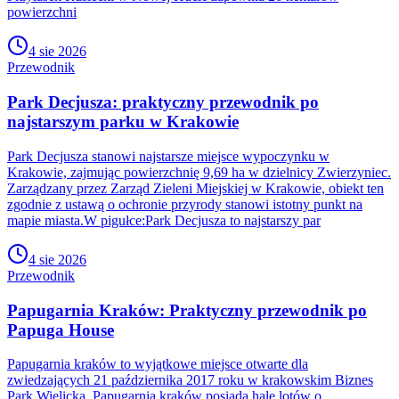
powierzchni
4 sie 2026
Przewodnik
Park Decjusza: praktyczny przewodnik po
najstarszym parku w Krakowie
Park Decjusza stanowi najstarsze miejsce wypoczynku w
Krakowie, zajmując powierzchnię 9,69 ha w dzielnicy Zwierzyniec.
Zarządzany przez Zarząd Zieleni Miejskiej w Krakowie, obiekt ten
zgodnie z ustawą o ochronie przyrody stanowi istotny punkt na
mapie miasta.W pigułce:Park Decjusza to najstarszy par
4 sie 2026
Przewodnik
Papugarnia Kraków: Praktyczny przewodnik po
Papuga House
Papugarnia kraków to wyjątkowe miejsce otwarte dla
zwiedzających 21 października 2017 roku w krakowskim Biznes
Park Wielicka. Papugarnia kraków posiada halę lotów o