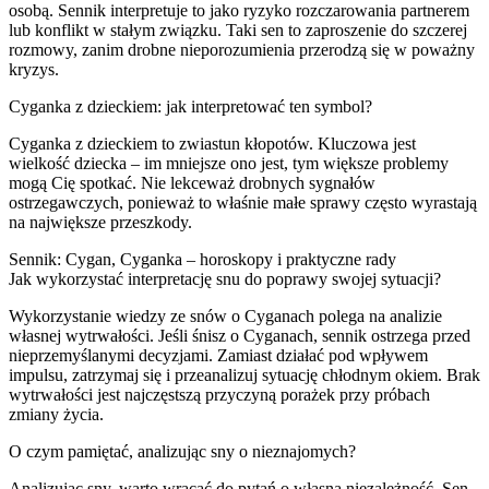
osobą. Sennik interpretuje to jako ryzyko rozczarowania partnerem
lub konflikt w stałym związku. Taki sen to zaproszenie do szczerej
rozmowy, zanim drobne nieporozumienia przerodzą się w poważny
kryzys.
Cyganka z dzieckiem: jak interpretować ten symbol?
Cyganka z dzieckiem to zwiastun kłopotów. Kluczowa jest
wielkość dziecka – im mniejsze ono jest, tym większe problemy
mogą Cię spotkać. Nie lekceważ drobnych sygnałów
ostrzegawczych, ponieważ to właśnie małe sprawy często wyrastają
na największe przeszkody.
Sennik: Cygan, Cyganka – horoskopy i praktyczne rady
Jak wykorzystać interpretację snu do poprawy swojej sytuacji?
Wykorzystanie wiedzy ze snów o Cyganach polega na analizie
własnej wytrwałości. Jeśli śnisz o Cyganach, sennik ostrzega przed
nieprzemyślanymi decyzjami. Zamiast działać pod wpływem
impulsu, zatrzymaj się i przeanalizuj sytuację chłodnym okiem. Brak
wytrwałości jest najczęstszą przyczyną porażek przy próbach
zmiany życia.
O czym pamiętać, analizując sny o nieznajomych?
Analizując sny, warto wracać do pytań o własną niezależność. Sen