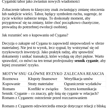
Cygański tabor jako zwiastun nowych wiadomości
Zobaczenie taboru to klasyczny znak zwiastujący zmianę otoczenia
lub nadejście wieści. Tabor, będący symbolem ruchu, sugeruje, że
życie wkrótce nabierze tempa. To doskonały moment, aby
przygotować się na zmiany, które choć początkowo chaotyczne,
prowadzą do potrzebnej ewolucji osobistej.
Jak rozumieć sen o kupowaniu od Cygana?
Decyzja o zakupie od Cygana to zapowiedź niepowodzeń w sferze
materialnej. Nie jest to wyrok, lecz sygnał, by wstrzymać się od
ryzykownych inwestycji. Jako praktyk radzę, aby sprawdzić
dokumenty i unikać transakcji, które wydają się zbyt piękne. Warto
sprawdzić, co mówi na ten temat profesjonalny
sennik cyganie
, aby
lepiej zrozumieć ryzyko.
MOTYW SNU
GŁÓWNE RYZYKO
ZALECANA REAKCJA
Rozmowa
Kłopoty finansowe
Weryfikacja umów
Kupowanie
Straty materialne
Ograniczenie wydatków
Romans
Konflikt w związku
Szczera komunikacja
Sennik: Cyganie – co znaczy, gdy śnią się cyganie w relacjach?
Romans z Cyganem: ostrzeżenie przed rozczarowaniem
Romans z Cyganem odzwierciedla emocje dotyczące relacji z bliską