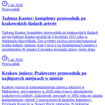
5 sie 2026
Przewodnik
Tadeusz Kantor: kompletny przewodnik po
krakowskich śladach artysty
Tadeusz Kantor: kompletny przewodnik po krakowskich śladach
artystyTadeusz Kantor urodził się 6 kwietnia 1915 roku w
Wielopolu Skrzyńskim. Ten wybitny twórca zrewolucjonizował
polską kulturę, budując teatr Cricot 2 na fundamentach pamięci i
przedmiotów.W pigułce:Cricoteka gromadzi zbiory, które doku
5 sie 2026
Przewodnik
Krakow jeziora: Praktyczny przewodnik po
najlepszych miejscach w mieście
Krakow jeziora to najpopularniejsze miejsca rekreacji w
Małopolsce, przyciągające w 2026 roku tysiące mieszkańców
szukających ochłody. Zakrzówek, powstały w 1992 roku po zalaniu
kamieniołomu, oferuje 5 nowoczesnych basenów kąpielowy.
Przylasek Rusiecki w Nowej Hucie zapewnia 26 hektarów