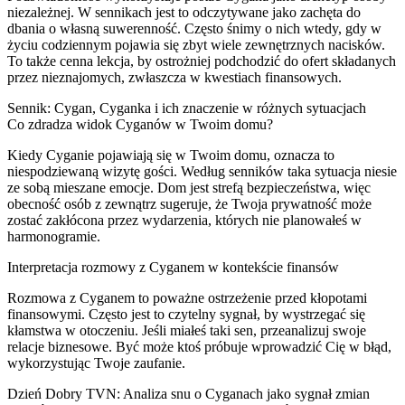
niezależnej. W sennikach jest to odczytywane jako zachęta do
dbania o własną suwerenność. Często śnimy o nich wtedy, gdy w
życiu codziennym pojawia się zbyt wiele zewnętrznych nacisków.
To także cenna lekcja, by ostrożniej podchodzić do ofert składanych
przez nieznajomych, zwłaszcza w kwestiach finansowych.
Sennik: Cygan, Cyganka i ich znaczenie w różnych sytuacjach
Co zdradza widok Cyganów w Twoim domu?
Kiedy Cyganie pojawiają się w Twoim domu, oznacza to
niespodziewaną wizytę gości. Według senników taka sytuacja niesie
ze sobą mieszane emocje. Dom jest strefą bezpieczeństwa, więc
obecność osób z zewnątrz sugeruje, że Twoja prywatność może
zostać zakłócona przez wydarzenia, których nie planowałeś w
harmonogramie.
Interpretacja rozmowy z Cyganem w kontekście finansów
Rozmowa z Cyganem to poważne ostrzeżenie przed kłopotami
finansowymi. Często jest to czytelny sygnał, by wystrzegać się
kłamstwa w otoczeniu. Jeśli miałeś taki sen, przeanalizuj swoje
relacje biznesowe. Być może ktoś próbuje wprowadzić Cię w błąd,
wykorzystując Twoje zaufanie.
Dzień Dobry TVN: Analiza snu o Cyganach jako sygnał zmian