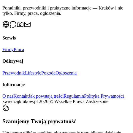
Poradniki, przewodniki i praktyczne informacje — Kraków i nie
tylko. Firmy, praca, ogłoszenia.
Serwis
Firmy
Praca
Odkrywaj
Przewodnik
Lifestyle
Pogoda
Ogłoszenia
Informacje
O nas
Kontakt
Jak powstają treści
Regulamin
Polityka Prywatności
zwiedzajkrakow.pl
2026
©
Wszelkie Prawa Zastrzeżone
Szanujemy Twoją prywatność
Używamy plików cookies, aby zapewnić prawidłowe działanie