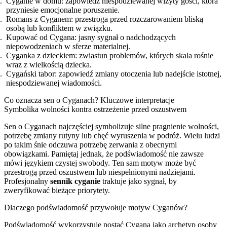
Cyganie w domu: zapowiedź niespodziewanej wizyty gości, która
przyniesie emocjonalne poruszenie.
Romans z Cyganem: przestroga przed rozczarowaniem bliską
osobą lub konfliktem w związku.
Kupować od Cygana: jasny sygnał o nadchodzących
niepowodzeniach w sferze materialnej.
Cyganka z dzieckiem: zwiastun problemów, których skala rośnie
wraz z wielkością dziecka.
Cygański tabor: zapowiedź zmiany otoczenia lub nadejście istotnej,
niespodziewanej wiadomości.
Co oznacza sen o Cyganach? Kluczowe interpretacje
Symbolika wolności kontra ostrzeżenie przed oszustwem
Sen o Cyganach najczęściej symbolizuje silne pragnienie wolności,
potrzebę zmiany rutyny lub chęć wyruszenia w podróż. Wielu ludzi
po takim śnie odczuwa potrzebę zerwania z obecnymi
obowiązkami. Pamiętaj jednak, że podświadomość nie zawsze
mówi językiem czystej swobody. Ten sam motyw może być
przestrogą przed oszustwem lub niespełnionymi nadziejami.
Profesjonalny
sennik cyganie
traktuje jako sygnał, by
zweryfikować bieżące priorytety.
Dlaczego podświadomość przywołuje motyw Cyganów?
Podświadomość wykorzystuje postać Cygana jako archetyp osoby