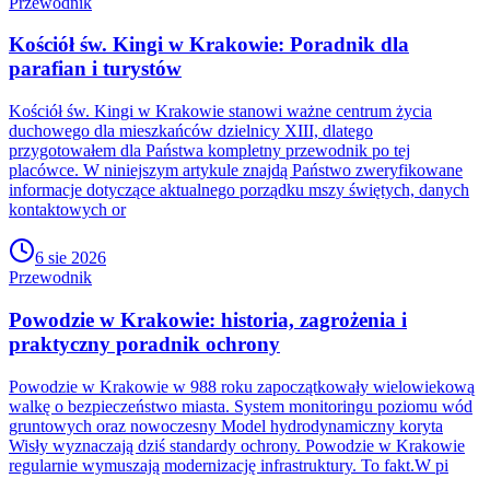
Przewodnik
Kościół św. Kingi w Krakowie: Poradnik dla
parafian i turystów
Kościół św. Kingi w Krakowie stanowi ważne centrum życia
duchowego dla mieszkańców dzielnicy XIII, dlatego
przygotowałem dla Państwa kompletny przewodnik po tej
placówce. W niniejszym artykule znajdą Państwo zweryfikowane
informacje dotyczące aktualnego porządku mszy świętych, danych
kontaktowych or
6 sie 2026
Przewodnik
Powodzie w Krakowie: historia, zagrożenia i
praktyczny poradnik ochrony
Powodzie w Krakowie w 988 roku zapoczątkowały wielowiekową
walkę o bezpieczeństwo miasta. System monitoringu poziomu wód
gruntowych oraz nowoczesny Model hydrodynamiczny koryta
Wisły wyznaczają dziś standardy ochrony. Powodzie w Krakowie
regularnie wymuszają modernizację infrastruktury. To fakt.W pi