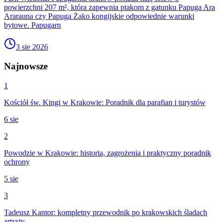
powierzchni 207 m², która zapewnia ptakom z gatunku Papuga Ara
Ararauna czy Papuga Żako kongijskie odpowiednie warunki
bytowe. Papugarn
3 sie 2026
Najnowsze
1
Kościół św. Kingi w Krakowie: Poradnik dla parafian i turystów
6 sie
2
Powodzie w Krakowie: historia, zagrożenia i praktyczny poradnik
ochrony
5 sie
3
Tadeusz Kantor: kompletny przewodnik po krakowskich śladach
artysty