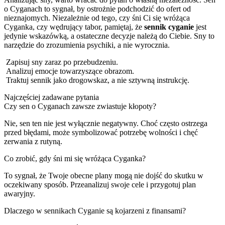
o Cyganach to sygnał, by ostrożnie podchodzić do ofert od
nieznajomych. Niezależnie od tego, czy śni Ci się wróżąca
Cyganka, czy wędrujący tabor, pamiętaj, że
sennik cyganie
jest
jedynie wskazówką, a ostateczne decyzje należą do Ciebie. Sny to
narzędzie do zrozumienia psychiki, a nie wyrocznia.
Zapisuj sny zaraz po przebudzeniu.
Analizuj emocje towarzyszące obrazom.
Traktuj sennik jako drogowskaz, a nie sztywną instrukcję.
Najczęściej zadawane pytania
Czy sen o Cyganach zawsze zwiastuje kłopoty?
Nie, sen ten nie jest wyłącznie negatywny. Choć często ostrzega
przed błędami, może symbolizować potrzebę wolności i chęć
zerwania z rutyną.
Co zrobić, gdy śni mi się wróżąca Cyganka?
To sygnał, że Twoje obecne plany mogą nie dojść do skutku w
oczekiwany sposób. Przeanalizuj swoje cele i przygotuj plan
awaryjny.
Dlaczego w sennikach Cyganie są kojarzeni z finansami?