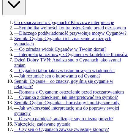
Co oznacza sen o Cyganach? Kluczowe interpretacje
—
Symbolika wolności kontra ostrzeżenie przed oszustwem
—
Dlaczego podświadomość przywołuje motyw Cyganów?
Sennik: Cygan, Cyganka i ich znaczenie w różnych
sytuacjach
—
Co zdradza widok Cyganów w Twoim domu?
—
Interpretacja rozmowy z Cyganem w kontekście finansów
Dzień Dobry TVN: Analiza snu o Cyganach jako sygnał
zmian
—
Cygański tabor jako zwiastun nowych wiadomości
—
Jak rozumieć sen o kupowaniu od Cygana?
Sennik: Cyganie – co znaczy, gdy śnią się cyganie w
relacjach?
—
Romans z Cyganem: ostrzeżenie przed rozczarowaniem
—
Cyganka z dzieckiem: jak interpretować ten symbol?
Sennik: Cygan, Cyganka – horoskopy i praktyczne rady
—
Jak wykorzystać interpretację snu do poprawy swojej
sytuacji?
—
O czym pamiętać, analizując sny o nieznajomych?
Najczęściej zadawane pytania
—
Czy sen o Cyganach zawsze zwiastuje kłopoty?