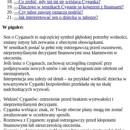
—
Co zrobić, gdy śni mi się wróżąca Cyganka?
—
Dlaczego w sennikach Cyganie są kojarzeni z finansami?
—
Czy tabor zawsze oznacza podróż?
—
Jak interpretować sen o dziecku w taborze?
W pigułce:
Sen o Cyganach to najczęściej symbol głębokiej potrzeby wolności,
zmiany rutyny lub zerwania z obecnymi obowiązkami.
W sennikach postać ta pełni rolę ostrzegawczą przed oszustwem,
nieprzemyślanymi decyzjami finansowymi oraz kłamstwem w
otoczeniu.
Jeśli śnisz o Cyganach, zachowaj szczególną czujność przy
podpisywaniu nowych umów i nie ufaj bezgranicznie ofertom od
nieznajomych.
Interpretacja snu zależy od detali – na przykład wielkość dziecka w
towarzystwie Cyganki bezpośrednio przekłada się na skalę
nadchodzących wyzwań.
Widzieć Cyganów: ostrzeżenie przed brakiem wytrwałości i
nieprzemyślanymi decyzjami.
Cyganka wróżąca: znak, że Twoje obecne plany mogą nie zostać
zrealizowane w oczekiwany sposób.
Rozmowa z Cyganem: sygnał ostrzegawczy przed kłopotami
finansowymi lub nieszczerością otoczenia.