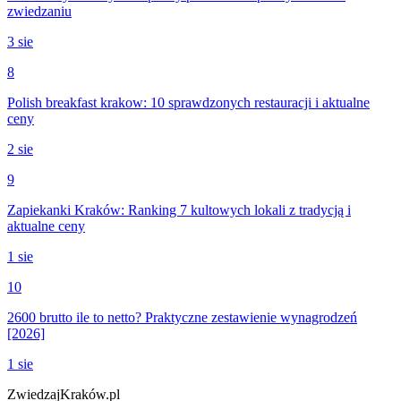
zwiedzaniu
3 sie
8
Polish breakfast krakow: 10 sprawdzonych restauracji i aktualne
ceny
2 sie
9
Zapiekanki Kraków: Ranking 7 kultowych lokali z tradycją i
aktualne ceny
1 sie
10
2600 brutto ile to netto? Praktyczne zestawienie wynagrodzeń
[2026]
1 sie
ZwiedzajKraków.pl