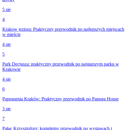
5 sie
4
Krakow jeziora: Praktyczny przewodnik po najlepszych miejscach
w mieście
4 sie
5
Park Decjusza: praktyczny przewodnik po najstarszym parku w
Krakowie
4 sie
6
Papugarnia Kraków: Praktyczny przewodnik po Papuga House
3 sie
7
Pałac Krzysztofory: kompletny przewodnik po wystawach i