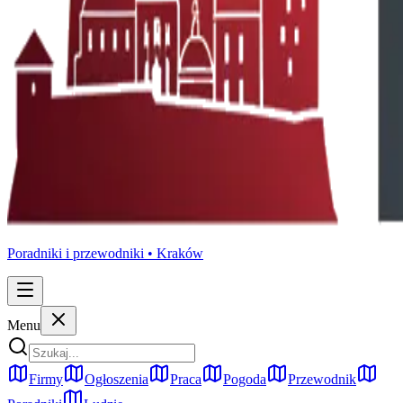
Poradniki i przewodniki •
Kraków
Menu
Firmy
Ogłoszenia
Praca
Pogoda
Przewodnik