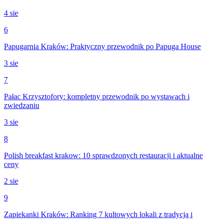
4 sie
6
Papugarnia Kraków: Praktyczny przewodnik po Papuga House
3 sie
7
Pałac Krzysztofory: kompletny przewodnik po wystawach i
zwiedzaniu
3 sie
8
Polish breakfast krakow: 10 sprawdzonych restauracji i aktualne
ceny
2 sie
9
Zapiekanki Kraków: Ranking 7 kultowych lokali z tradycją i