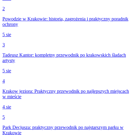
2
Powodzie w Krakowie: historia, zagrożenia i praktyczny poradnik
ochrony
5 sie
3
Tadeusz Kantor: kompletny przewodnik po krakowskich śladach
artysty
5 sie
4
Krakow jeziora: Praktyczny przewodnik po najlepszych miejscach
w mieście
4 sie
5
Park Decjusza: praktyczny przewodnik po najstarszym parku w
Krakowie