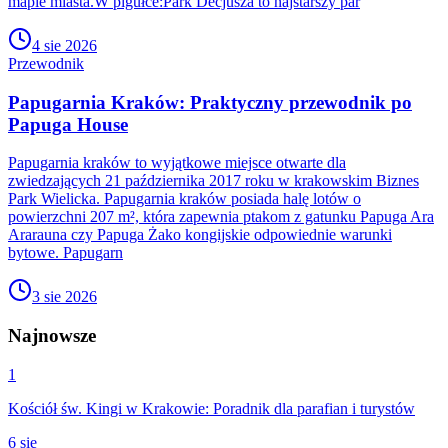
mapie miasta.W pigułce:Park Decjusza to najstarszy par
4 sie 2026
Przewodnik
Papugarnia Kraków: Praktyczny przewodnik po
Papuga House
Papugarnia kraków to wyjątkowe miejsce otwarte dla
zwiedzających 21 października 2017 roku w krakowskim Biznes
Park Wielicka. Papugarnia kraków posiada halę lotów o
powierzchni 207 m², która zapewnia ptakom z gatunku Papuga Ara
Ararauna czy Papuga Żako kongijskie odpowiednie warunki
bytowe. Papugarn
3 sie 2026
Najnowsze
1
Kościół św. Kingi w Krakowie: Poradnik dla parafian i turystów
6 sie