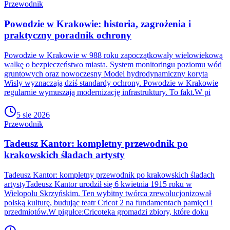
Przewodnik
Powodzie w Krakowie: historia, zagrożenia i
praktyczny poradnik ochrony
Powodzie w Krakowie w 988 roku zapoczątkowały wielowiekową
walkę o bezpieczeństwo miasta. System monitoringu poziomu wód
gruntowych oraz nowoczesny Model hydrodynamiczny koryta
Wisły wyznaczają dziś standardy ochrony. Powodzie w Krakowie
regularnie wymuszają modernizację infrastruktury. To fakt.W pi
5 sie 2026
Przewodnik
Tadeusz Kantor: kompletny przewodnik po
krakowskich śladach artysty
Tadeusz Kantor: kompletny przewodnik po krakowskich śladach
artystyTadeusz Kantor urodził się 6 kwietnia 1915 roku w
Wielopolu Skrzyńskim. Ten wybitny twórca zrewolucjonizował
polską kulturę, budując teatr Cricot 2 na fundamentach pamięci i
przedmiotów.W pigułce:Cricoteka gromadzi zbiory, które doku