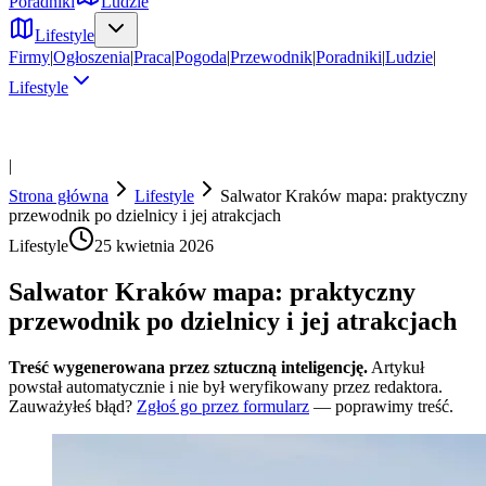
Poradniki
Ludzie
Lifestyle
Firmy
|
Ogłoszenia
|
Praca
|
Pogoda
|
Przewodnik
|
Poradniki
|
Ludzie
|
Lifestyle
|
Strona główna
Lifestyle
Salwator Kraków mapa: praktyczny
przewodnik po dzielnicy i jej atrakcjach
Lifestyle
25 kwietnia 2026
Salwator Kraków mapa: praktyczny
przewodnik po dzielnicy i jej atrakcjach
Treść wygenerowana przez sztuczną inteligencję.
Artykuł
powstał automatycznie i nie był weryfikowany przez redaktora.
Zauważyłeś błąd?
Zgłoś go przez formularz
— poprawimy treść.