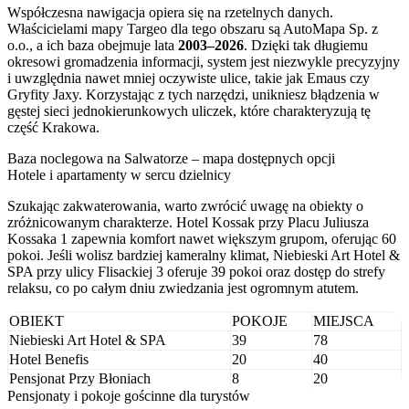
Współczesna nawigacja opiera się na rzetelnych danych.
Właścicielami mapy Targeo dla tego obszaru są AutoMapa Sp. z
o.o., a ich baza obejmuje lata
2003–2026
. Dzięki tak długiemu
okresowi gromadzenia informacji, system jest niezwykle precyzyjny
i uwzględnia nawet mniej oczywiste ulice, takie jak Emaus czy
Gryfity Jaxy. Korzystając z tych narzędzi, unikniesz błądzenia w
gęstej sieci jednokierunkowych uliczek, które charakteryzują tę
część Krakowa.
Baza noclegowa na Salwatorze – mapa dostępnych opcji
Hotele i apartamenty w sercu dzielnicy
Szukając zakwaterowania, warto zwrócić uwagę na obiekty o
zróżnicowanym charakterze. Hotel Kossak przy Placu Juliusza
Kossaka 1 zapewnia komfort nawet większym grupom, oferując 60
pokoi. Jeśli wolisz bardziej kameralny klimat, Niebieski Art Hotel &
SPA przy ulicy Flisackiej 3 oferuje 39 pokoi oraz dostęp do strefy
relaksu, co po całym dniu zwiedzania jest ogromnym atutem.
OBIEKT
POKOJE
MIEJSCA
Niebieski Art Hotel & SPA
39
78
Hotel Benefis
20
40
Pensjonat Przy Błoniach
8
20
Pensjonaty i pokoje gościnne dla turystów