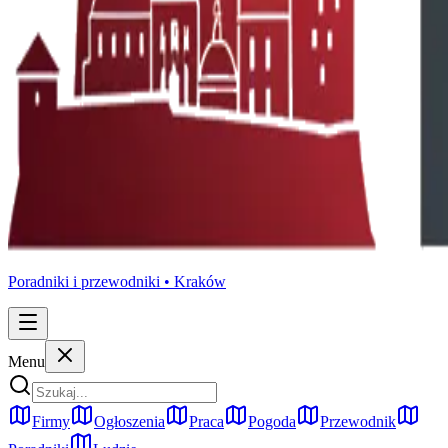
Poradniki i przewodniki •
Kraków
Menu
Firmy
Ogłoszenia
Praca
Pogoda
Przewodnik