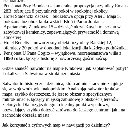
standardzie.
Pensjonat Przy Błoniach – kameralna propozycja przy ulicy Emaus
28B, oferująca 8 przytulnych pokoi w spokojnej okolicy.
Hotel Studencki Żaczek – budżetowa opcja przy Alei 3 Maja 5,
położona tuż obok krakowskich Błoń i Parku Jordana.
Apartamenty Zamkowa 15 – dziesięć niezależnych mieszkań w
zabytkowej kamienicy, zapewniających prywatność i domową
atmosferę.
Hotel Benefis – nowoczesny obiekt przy ulicy Barskiej 12,
oferujący 20 pokoi w dogodnej lokalizacji dla każdego podróżnika.
Pensjonat U Pana Cogito – wyjątkowa, neorenesansowa willa z
1890 roku
, łącząca historię z nowoczesną gościnnością.
Gdzie znaleźć Salwator na mapie Krakowa i jak zaplanować pobyt?
Lokalizacja Salwatora w strukturze miasta
Salwator to historyczna dzielnica, która administracyjnie znajduje
się w województwie małopolskim. Analizując salwator kraków
mapa, szybko dostrzeżesz, że jest to obszar o specyficznym
mikroklimacie, łączący miejską zabudowę z bliskością terenów
zielonych. Dla przyjezdnego to idealny punkt wypadowy,
pozwalający szybko dotrzeć zarówno do ścisłego centrum, jak i na
zachodnie obrzeża miasta.
Jak korzystać z cyfrowych map w nawigacji po dzielnicy?