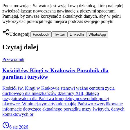
Podsumowując, Salwator jest wyjątkową dzielnicą, którą najlepiej
zwiedzać łącząc nowoczesną nawigację z pieszymi spacerami.
Pamiętaj, by zawsze korzystać z aktualnych danych, aby w pełni
wykorzystać potencjał tego miejsca podczas swojego pobytu.
Udostępnij:
Facebook
Twitter
LinkedIn
WhatsApp
Czytaj dalej
Przewodnik
Kościół św. Kingi w Krakowie: Poradnik dla
parafian i turystów
Kościół św. Kingi w Krakowie stanowi ważne centrum życia
duchowego dla mieszkańców dzielnicy XIII, dlatego
przygotowałem dla Państwa kompletny przewodnik po tej
placówce. W niniejszym artykule znajdą Państwo zweryfikowane
informacje dotyczące aktualnego porządku mszy świętych, danych
kontaktowych or
6 sie 2026