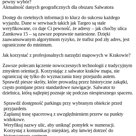
pewny wybór?
Aktualność danych geograficznych dla obszaru Salwatora
Dostęp do rzetelnych informacji to klucz do sukcesu każdego
wyjazdu. Dane w serwisach takich jak Targeo są stale
weryfikowane, co daje Ci pewność, że adresy – jak choćby ulica
Zamkowa 15 – są zawsze poprawnie naniesione. Dzięki
zaawansowanym algorytmom ryzyko, że trafisz pod zły adres, jest
ograniczone do minimum.
Jak korzystać z profesjonalnych narzędzi mapowych w Krakowie?
Zawsze polecam łączenie nowoczesnych technologii z tradycyjnym
zmysłem orientacji. Korzystając z salwator kraków mapa, nie
ograniczaj się tylko do wyznaczania trasy przejazdu autem.
Sprawdź piesze skróty, które prowadzą przez historyczne zakątki,
często pomijane przez standardowe nawigacje. Salwator to
dzielnica, którą najlepiej poznaje się podczas niespiesznego spaceru.
Sprawdź dostępność parkingu przy wybranym obiekcie przed
przyjazdem.
Zaplanuj trasę spacerową z uwzględnieniem przerw na punkty
widokowe.
Weryfikuj nazwy ulic, aby uniknąć pomyłek w numeracji.
Korzystaj z komunikacji miejskiej, aby łatwiej dotrzeć do
historycznego centrum.