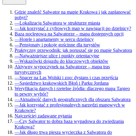
Gdzie znaleźć Salwator na mapie Krakowa i jak zaplanować
pobyt?
—
Lokalizacja Salwatora w strukturze miasta
—
Jak korzystać z cyfrowych map w nawigacji po dzielnicy?
Baza noclegowa na Salwatorze – mapa dostępnych opcji
—
Hotele i apartamenty w sercu dzielnicy
—
Pensjonaty i pokoje gościnne dla turystów
Praktyczny przewodnik: jak poruszać się po mapie Salwatora
—
Najważniejsze ulice i punkty orientacyjne
—
Wskazówki dojazdu do kluczowych obiektów
Aktywny wypoczynek na Salwatorze – mapa tras
turystycznych
—
Spacer na Las Wolski i zoo: dystans i czas przejścia
—
Sąsiedztwo krakowskich Błoń i Parku Jordana
Weryfikacja danych i rzetelne źródła: dlaczego mapa Targeo
to pewny wybór?
—
Aktualność danych geograficznych dla obszaru Salwatora
—
Jak korzystać z profesjonalnych narzędzi mapowych w
Krakowie?
Najczęściej zadawane pytania
—
Czy Salwator to dobra baza wypadowa do zwiedzania
Krakowa?
—
Jak długo trwa piesza wycieczka z Salwatora do