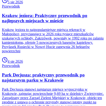
5 sie 2026
Przewodnik
Krakow jeziora: Praktyczny przewodnik po
najlepszych miejscach w mieście
Krakow jeziora to najpopularniejsze miejsca rekreacji w
Małopolsce, przyciągające w 2026 roku tysiące mieszkańców
szukających ochłody. Zakrzówek, powstały w 1992 roku po zalaniu
kamieniołomu, oferuje 5 nowoczesnych basenów kąpielowy.
Przylasek Rusiecki w Nowej Hucie zapewnia 26 hektarów
powierzchni
4 sie 2026
Przewodnik
Park Decjusza: praktyczny przewodnik po
najstarszym parku w Krakowie
Park Decjusza stanowi najstarsze miejsce wypoczynku w
Krakowie, zajmując powierzchnię 9,69 ha w dzielnicy Zwierzyniec.
Zarządzany przez Zarząd Zieleni Miejskiej w Krakowie, obiekt ten
zgodnie z ustawą o ochronie przyrody stanowi istotny punkt na