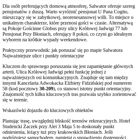
Dla osób preferujących domową atmosferę, Salwator oferuje szereg
pensjonatów z duszą. Warto wyróżnić pensjonat U Pana Cogito,
mieszczący się w zabytkowej, neorenesansowej willi. To miejsce o
unikalnym charakterze, które przenosi gości w czasie. Alternatywą
są Pokoje Gościnne Globus przy ulicy Królowej Jadwigi 77 lub
Pensjonat Przy Błoniach, oferujący 8 pokoi, co czyni go idealnym
wyborem na krótkie wypady weekendowe.
Praktyczny przewodnik: jak poruszać się po mapie Salwatora
Najważniejsze ulice i punkty orientacyjne
Kluczem do sprawnego poruszania się jest zapamiętanie głównych
arterii. Ulica Królowej Jadwigi pełni funkcję jednej z
najważniejszych osi komunikacyjnych. Znajduje się tam między
innymi Kancelaria Adwokacka Elżbiety Fidzińskiej pod numerem
58 (kod pocztowy
30-209
), co stanowi istotny punkt orientacyjny.
Znajomość tych kilku kluczowych tras pozwala szybko zorientować
się w terenie.
Wskazówki dojazdu do kluczowych obiektów
Planując trasę, uwzględnij bliskość terenów rekreacyjnych. Hotel
Studencki Żaczek przy Alei 3 Maja 5 to doskonały punkt
odniesienia, leżący tuż przy krakowskich Błoniach. Jeśli
podróżujesz samochodem, pamiętaj o sprawdzeniu dostępności