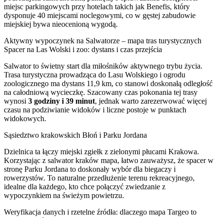
miejsc parkingowych przy hotelach takich jak Benefis, który
dysponuje 40 miejscami noclegowymi, co w gęstej zabudowie
miejskiej bywa nieocenioną wygodą.
Aktywny wypoczynek na Salwatorze – mapa tras turystycznych
Spacer na Las Wolski i zoo: dystans i czas przejścia
Salwator to świetny start dla miłośników aktywnego trybu życia.
Trasa turystyczna prowadząca do Lasu Wolskiego i ogrodu
zoologicznego ma dystans 11,9 km, co stanowi doskonałą odległość
na całodniową wycieczkę. Szacowany czas pokonania tej trasy
wynosi
3 godziny i 39 minut
, jednak warto zarezerwować więcej
czasu na podziwianie widoków i liczne postoje w punktach
widokowych.
Sąsiedztwo krakowskich Błoń i Parku Jordana
Dzielnica ta łączy miejski zgiełk z zielonymi płucami Krakowa.
Korzystając z salwator kraków mapa, łatwo zauważysz, że spacer w
stronę Parku Jordana to doskonały wybór dla biegaczy i
rowerzystów. To naturalne przedłużenie terenu rekreacyjnego,
idealne dla każdego, kto chce połączyć zwiedzanie z
wypoczynkiem na świeżym powietrzu.
Weryfikacja danych i rzetelne źródła: dlaczego mapa Targeo to