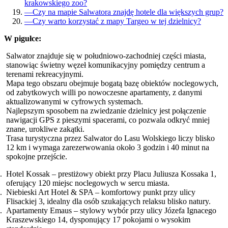
krakowskiego zoo?
—
Czy na mapie Salwatora znajdę hotele dla większych grup?
—
Czy warto korzystać z mapy Targeo w tej dzielnicy?
W pigułce:
Salwator znajduje się w południowo-zachodniej części miasta,
stanowiąc świetny węzeł komunikacyjny pomiędzy centrum a
terenami rekreacyjnymi.
Mapa tego obszaru obejmuje bogatą bazę obiektów noclegowych,
od zabytkowych willi po nowoczesne apartamenty, z danymi
aktualizowanymi w cyfrowych systemach.
Najlepszym sposobem na zwiedzanie dzielnicy jest połączenie
nawigacji GPS z pieszymi spacerami, co pozwala odkryć mniej
znane, urokliwe zakątki.
Trasa turystyczna przez Salwator do Lasu Wolskiego liczy blisko
12 km i wymaga zarezerwowania około 3 godzin i 40 minut na
spokojne przejście.
Hotel Kossak – prestiżowy obiekt przy Placu Juliusza Kossaka 1,
oferujący 120 miejsc noclegowych w sercu miasta.
Niebieski Art Hotel & SPA – komfortowy punkt przy ulicy
Flisackiej 3, idealny dla osób szukających relaksu blisko natury.
Apartamenty Emaus – stylowy wybór przy ulicy Józefa Ignacego
Kraszewskiego 14, dysponujący 17 pokojami o wysokim