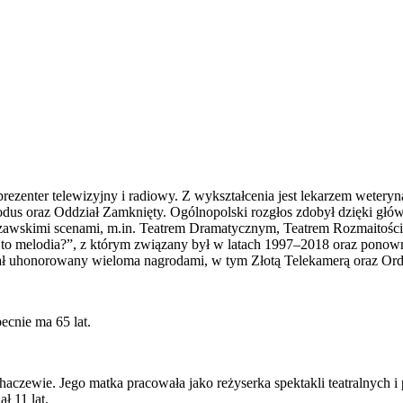
prezenter telewizyjny i radiowy. Z wykształcenia jest lekarzem wetery
odus oraz Oddział Zamknięty. Ogólnopolski rozgłos zdobył dzięki gł
rszawskimi scenami, m.in. Teatrem Dramatycznym, Teatrem Rozmaitości
 to melodia?”, z którym związany był w latach 1997–2018 oraz ponown
ostał uhonorowany wieloma nagrodami, w tym Złotą Telekamerą oraz O
ecnie ma 65 lat.
aczewie. Jego matka pracowała jako reżyserka spektakli teatralnych i 
ł 11 lat.