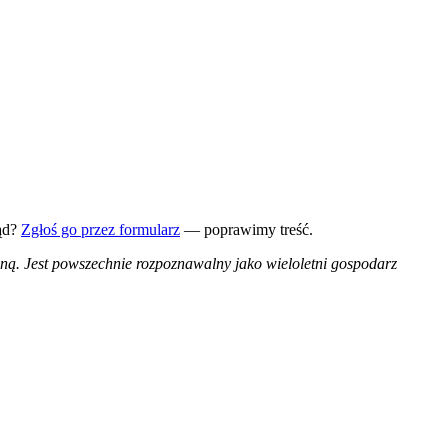
ąd?
Zgłoś go przez formularz
— poprawimy treść.
jną. Jest powszechnie rozpoznawalny jako wieloletni gospodarz