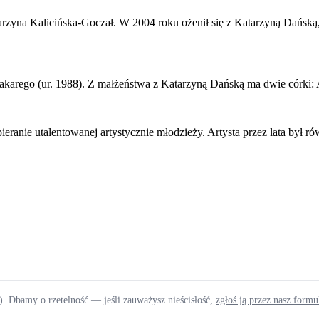
arzyna Kalicińska-Goczał. W 2004 roku ożenił się z Katarzyną Dańską,
rego (ur. 1988). Z małżeństwa z Katarzyną Dańską ma dwie córki: Ani
ieranie utalentowanej artystycznie młodzieży. Artysta przez lata był 
). Dbamy o rzetelność — jeśli zauważysz nieścisłość,
zgłoś ją przez nasz form