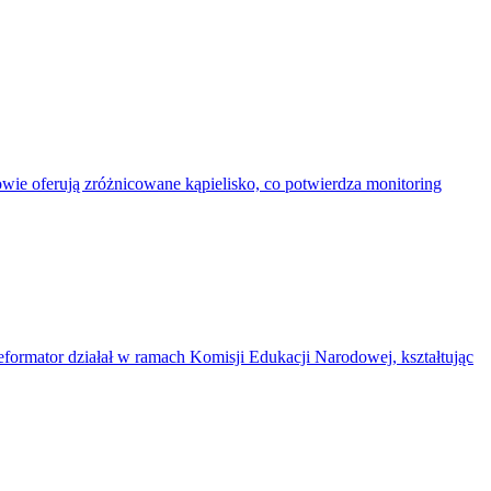
ie oferują zróżnicowane kąpielisko, co potwierdza monitoring
reformator działał w ramach Komisji Edukacji Narodowej, kształtując