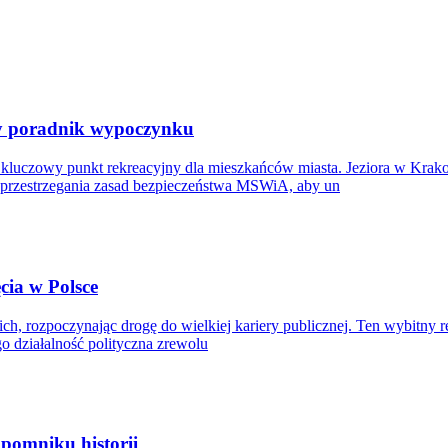
zny poradnik wypoczynku
luczowy punkt rekreacyjny dla mieszkańców miasta. Jeziora w Krakow
rzestrzegania zasad bezpieczeństwa MSWiA, aby un
ęcia w Polsce
ch, rozpoczynając drogę do wielkiej kariery publicznej. Ten wybitny 
o działalność polityczna zrewolu
pomniku historii