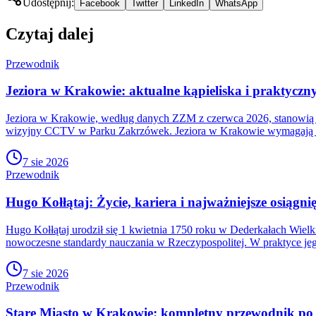
Udostępnij:
Facebook
Twitter
LinkedIn
WhatsApp
Czytaj dalej
Przewodnik
Jeziora w Krakowie: aktualne kąpieliska i praktyc
Jeziora w Krakowie, według danych ZZM z czerwca 2026, stanowią k
wizyjny CCTV w Parku Zakrzówek. Jeziora w Krakowie wymagają p
7 sie 2026
Przewodnik
Hugo Kołłątaj: Życie, kariera i najważniejsze osiągni
Hugo Kołłątaj urodził się 1 kwietnia 1750 roku w Dederkałach Wielki
nowoczesne standardy nauczania w Rzeczypospolitej. W praktyce jeg
7 sie 2026
Przewodnik
Stare Miasto w Krakowie: kompletny przewodnik po 