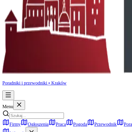
Poradniki i przewodniki •
Kraków
Menu
Firmy
Ogłoszenia
Praca
Pogoda
Przewodnik
Pora