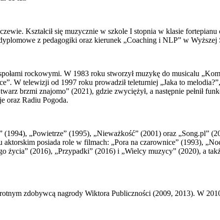
ie. Kształcił się muzycznie w szkole I stopnia w klasie fortepianu o
yplomowe z pedagogiki oraz kierunek „Coaching i NLP” w Wyższej S
 zespołami rockowymi. W 1983 roku stworzył muzykę do musicalu „Ko
ce”. W telewizji od 1997 roku prowadził teleturniej „Jaka to melodi
warz brzmi znajomo” (2021), gdzie zwyciężył, a następnie pełnił funk
je oraz Radiu Pogoda.
 (1994), „Powietrze” (1995), „Nieważkość” (2001) oraz „Song.pl” (20
ktorskim posiada role w filmach: „Pora na czarownice” (1993), „Nocne
ego życia” (2016), „Przypadki” (2016) i „Wielcy muzycy” (2020), a tak
okrotnym zdobywcą nagrody Wiktora Publiczności (2009, 2013). W 2010 