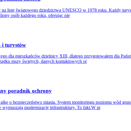
y na listę światowego dziedzictwa UNESCO w 1978 roku. Każdy turyst
liony osób każdego roku, oferując nie
 i turystów
go dla mieszkańców dzielnicy XIII, dlatego przygotowałem dla Państ
rządku mszy świętych, danych kontaktowych or
czny poradnik ochrony
lkę o bezpieczeństwo miasta. System monitoringu poziomu wód gru
 wymuszają modernizację infrastruktury. To fakt.W pi