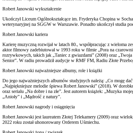
Robert Janowski wykształcenie
Ukończył Liceum Ogólnokształcące im. Fryderyka Chopina w Sochaczew
weterynaryjnej na SGGW w Warszawie. Ponadto ukończył studia pod
Robert Janowski kariera
Karierę muzyczną rozwijał w latach 80., współpracując z wieloma
aktor filmowy zadebiutował w 1993 roku w filmie „Pora na czarowni
rozrywkowych, takich jak „Taniec z gwiazdami” (2008) oraz „Twoja t
Senior”. W radiu prowadził audycje w RMF FM, Radiu Złote Przebo
Robert Janowski najważniejsze albumy, role i książki
Do jego najważniejszych albumów studyjnych należą: „Co mogę dać”
„Najpiękniejsze melodie śpiewa Robert Janowski” (2018). W dorobku a
oraz serialu „Na dobre i na złe”. Jest autorem książek: „Muzyka moj
„Anioły” i „Mądrość z natury”.
Robert Janowski nagrody i osiągnięcia
Robert Janowski jest laureatem Złotej Telekamery (2009) oraz wiel
2022 roku został uhonorowany Orderem Uśmiechu.
Robert Janowski żona / związek