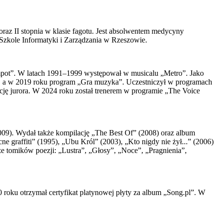
raz II stopnia w klasie fagotu. Jest absolwentem medycyny
zkole Informatyki i Zarządzania w Rzeszowie.
mpot”. W latach 1991–1999 występował w musicalu „Metro”. Jako
a?”, a w 2019 roku program „Gra muzyka”. Uczestniczył w programach
cję jurora. W 2024 roku został trenerem w programie „The Voice
09). Wydał także kompilację „The Best Of” (2008) oraz album
 graffiti” (1995), „Ubu Król” (2003), „Kto nigdy nie żył...” (2006)
że tomików poezji: „Lustra”, „Głosy”, „Noce”, „Pragnienia”,
roku otrzymał certyfikat platynowej płyty za album „Song.pl”. W