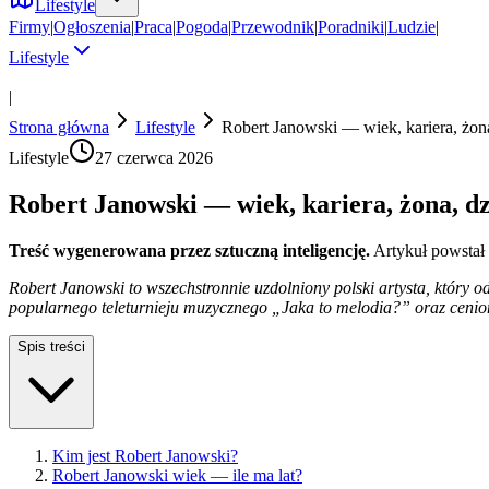
Lifestyle
Firmy
|
Ogłoszenia
|
Praca
|
Pogoda
|
Przewodnik
|
Poradniki
|
Ludzie
|
Lifestyle
|
Strona główna
Lifestyle
Robert Janowski — wiek, kariera, żona,
Lifestyle
27 czerwca 2026
Robert Janowski — wiek, kariera, żona, dzi
Treść wygenerowana przez sztuczną inteligencję.
Artykuł powstał
Robert Janowski to wszechstronnie uzdolniony polski artysta, który 
popularnego teleturnieju muzycznego „Jaka to melodia?” oraz ceniony
Spis treści
Kim jest Robert Janowski?
Robert Janowski wiek — ile ma lat?