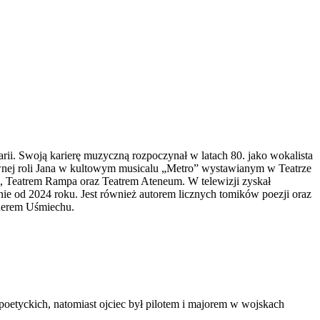
narii. Swoją karierę muzyczną rozpoczynał w latach 80. jako wokalista
ównej roli Jana w kultowym musicalu „Metro” wystawianym w Teatrze
, Teatrem Rampa oraz Teatrem Ateneum. W telewizji zyskał
ie od 2024 roku. Jest również autorem licznych tomików poezji oraz
rderem Uśmiechu.
poetyckich, natomiast ojciec był pilotem i majorem w wojskach