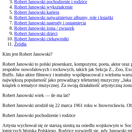
Robert Janowski pochodzenie i rodzice
Robert Janowski wykształcenie
Robert Janowski kariera
Robert Janowski najważniejsze albumy, role i książki
Robert Janowski nagrody i osiągnięcia
Robert Janowski żona / związek
Robert Janowski dzieci
Robert Janowski ciekawostki
Źródła
Kim jest Robert Janowski?
Robert Janowski to polski piosenkarz, kompozytor, poeta, aktor oraz 
zespołów nowofalowych i rockowych, takich jak Sekcja Z., Zoo, Ex
Buffo. Jako aktor filmowy i teatralny współpracował z wieloma wa
największą popularność jako prowadzący teleturniej muzyczny „Jaka
książek o tematyce muzycznej. Za swoją działalność artystyczną z
Robert Janowski wiek — ile ma lat?
Robert Janowski urodził się 22 marca 1961 roku w Inowrocławiu. Ob
Robert Janowski pochodzenie i rodzice
Artysta wychował się ze starszą siostrą na osiedlu wojskowym w Soch
lotniczych Wojska Polskiego. Rodzice rozwiedli się, gdy Janowski mia