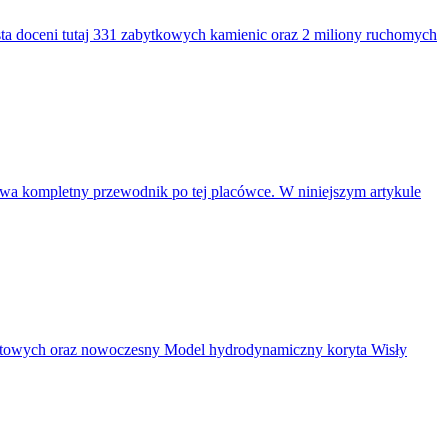
a doceni tutaj 331 zabytkowych kamienic oraz 2 miliony ruchomych
wa kompletny przewodnik po tej placówce. W niniejszym artykule
ntowych oraz nowoczesny Model hydrodynamiczny koryta Wisły