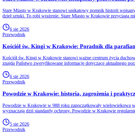
Stare Miasto w Krakowie stanowi unikatowy pomnik historii wpisan
dzieł sztuki. To robi wrażenie. Stare Miasto w Krakowie przyciąga mi
6 sie 2026
Przewodnik
Kościół św. Kingi w Krakowie: Poradnik dla parafian
Kościół św. Kingi w Krakowie stanowi ważne centrum życia duchowe
znajdą Państwo zweryfikowane informacje dotyczące aktualnego po
6 sie 2026
Przewodnik
Powodzie w Krakowie: historia, zagrożenia i prakty
Powodzie w Krakowie w 988 roku zapoczątkowały wielowiekową wa
wyznaczają dziś standardy ochrony. Powodzie w Krakowie regularnie
5 sie 2026
Przewodnik