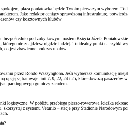
ym spokojem, plaza poniatowka będzie Twoim pierwszym wyborem. To bez
rakterem. Jako redaktor ceniący sprawdzoną infrastrukturę, potwierdza
h basenów czy kosztownych klubów.
ę on bezpośrednio pod zabytkowym mostem Księcia Józefa Poniatowskie
 którego nie znajdziesz nigdzie indziej. To idealny punkt na szybki 
h, co jest zbawienne podczas upałów.
owaniu przez Rondo Waszyngtona. Jeśli wybierasz komunikację miejską,
ą opcją są tramwaje linii 7, 9, 22, 24 i 25, które dowożą pasażerów w
ejsca parkingowego graniczy z cudem.
unki logistyczne. W pobliżu przebiega pieszo-rowerowa ścieżka rekrea
ru, skorzystaj z systemu Veturilo – stacje przy Stadionie Narodowym 
kach.
nia?