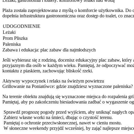
Leżaki, gastronomia i toalety: komfortowy relaks nad wodą
Plaża została zaprojektowana z myślą o komforcie użytkownika. Do d
dopełnia infrastruktura gastronomiczna oraz dostęp do toalet, co zn
UDOGODNIENIE
Leżaki
Prom Pliszka
Paleniska
Zabawa i edukacja: plac zabaw dla najmłodszych
Jeśli wybierasz się z rodziną, docenisz edukacyjny plac zabaw, który
przyjaznym dla osób w każdym wieku. Pamiętaj, że odpoczywać możes
kontaktu z piaskiem, zachowując bliskość rzeki.
Aktywny wypoczynek i relaks na świeżym powietrzu
Grillowanie na Poniatówce: gdzie znajdziesz wyznaczone paleniska?
Na terenie obiektu znajdują się wyznaczone miejsca do rozpalenia gr
Pamiętaj, aby po zakończeniu biesiadowania zadbać o wygaszenie ogn
Sprawdź prognozę pogody przed wyjściem, aby uniknąć nagłych op
Zabierz własne worki na śmieci, dbając o czystość terenu.
Pamiętaj o ochronie przeciwsłonecznej, nawet w cieniu mostu.
W słoneczne weekendy przyjdź wcześniej, by zająć najlepsze miejsc