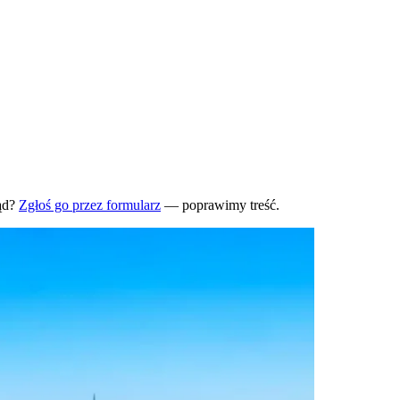
ąd?
Zgłoś go przez formularz
— poprawimy treść.