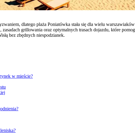
yzwaniem, dlatego plaża Poniatówka stała się dla wielu warszawiak
, zasadach grillowania oraz optymalnych trasach dojazdu, które pomog
isłą bez zbędnych niespodzianek.
czynek w mieście?
stu
iej
godnienia?
leniska?