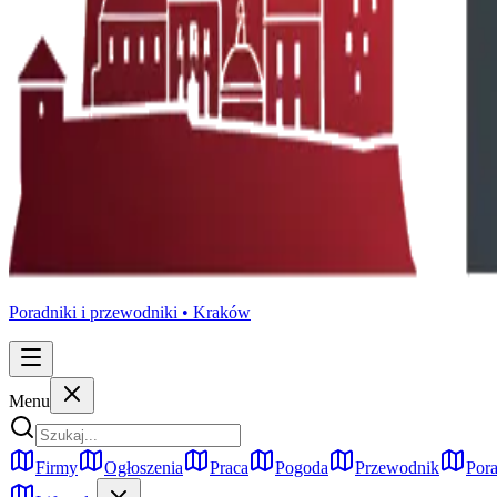
Poradniki i przewodniki •
Kraków
Menu
Firmy
Ogłoszenia
Praca
Pogoda
Przewodnik
Pora