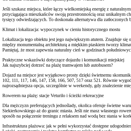
Jeśli szukasz miejsca, które łączy wielkomiejską energię z naturaln
przyciągająca mieszkańców swoją przestronnością oraz unikalnym cha
tysięcy odwiedzających. To doskonała alternatywa dla zatłoczonyc
Klimat i lokalizacja: wypoczynek w cieniu historycznego mostu
Lokalizacja tego obiektu jest jego największym atutem. Znajduje si
między monumentalną architekturą a miękkim piaskiem tworzy klimat,
Pamiętaj, że most zapewnia naturalny cień w godzinach południowyc
Praktyczne wskazówki dotyczące dojazdu i komunikacji miejskiej
Jak najszybciej dotrzeć na plażę tramwajem lub autobusem?
Dojazd na miejsce jest wyjątkowo prosty dzięki świetnemu skomunik
102, 111, 117, 146, 147, 158, 166, 507, 517 oraz 521. Równie wygodn
najrozsądniejsza opcja, szczególnie w weekendy, gdy znalezienie mi
Rowerem na plażę: stacje Veturilo i ścieżki rekreacyjne
Dla mężczyzn preferujących jednoślady, okolica oferuje świetne war
Siekierkowskiego aż do granic miasta. Jeśli nie masz własnego rowe
sposób na połączenie treningu z relaksem nad wodą bez stania w kor
Infrastruktura plażowa: jak w pełni wykorzystać dostępne udogodnie