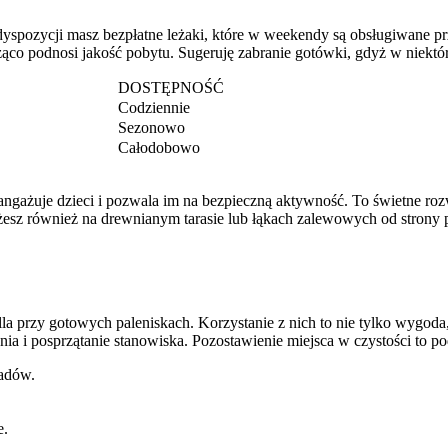
yspozycji masz bezpłatne leżaki, które w weekendy są obsługiwane pr
acząco podnosi jakość pobytu. Sugeruję zabranie gotówki, gdyż w niekt
DOSTĘPNOŚĆ
Codziennie
Sezonowo
Całodobowo
 angażuje dzieci i pozwala im na bezpieczną aktywność. To świetne roz
z również na drewnianym tarasie lub łąkach zalewowych od strony pół
illa przy gotowych paleniskach. Korzystanie z nich to nie tylko wygod
ia i posprzątanie stanowiska. Pozostawienie miejsca w czystości to p
adów.
e.