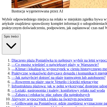
Ilustracja wygenerowana przez AI
Wybór odpowiedniego miejsca na relaks w miejskim zgiełku bywa w
artykule znajdziesz sprawdzony komplet informacji o udogodnieniach
praktycznym doświadczeniu, podpowiem, jak zaplanować czas nad W
Spis treści
Dlaczego plaża Poniatówka to najlepszy wybór na letni wypo
—
Co musisz wiedzieć o największej plaży w Warszawie?
—
Klimat i lokalizacja: wypoczynek w cieniu historycznego mo
Praktyczne wskazówki dotyczące dojazdu i komunikacji miejsk
—
Jak najszybciej dotrzeć na plażę tramwajem lub autobusem?
—
Rowerem na plażę: stacje Veturilo i ścieżki rekreacyjne
Infrastruktura plażowa: jak w pełni wykorzystać dostępne udo
—
Leżaki, gastronomia i toalety: komfortowy relaks nad wodą
—
Zabawa i edukacja: plac zabaw dla najmłodszych
Aktywny wypoczynek i relaks na świeżym powietrzu
—
Grillowanie na Poniatówce: gdzie znajdziesz wyznaczone pa