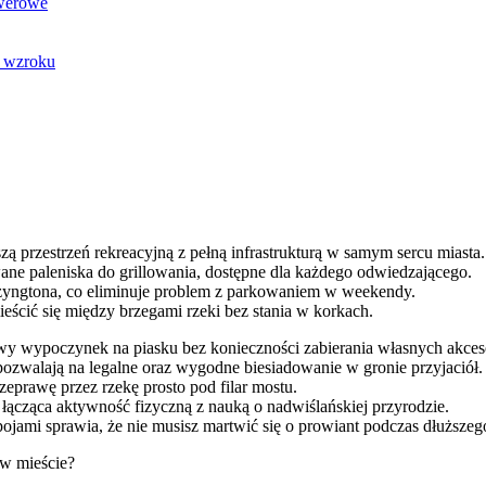
owerowe
u wzroku
 przestrzeń rekreacyjną z pełną infrastrukturą w samym sercu miasta.
ane paleniska do grillowania, dostępne dla każdego odwiedzającego.
szyngtona, co eliminuje problem z parkowaniem w weekendy.
eścić się między brzegami rzeki bez stania w korkach.
owy wypoczynek na piasku bez konieczności zabierania własnych akces
pozwalają na legalne oraz wygodne biesiadowanie w gronie przyjaciół.
prawę przez rzekę prosto pod filar mostu.
 łącząca aktywność fizyczną z nauką o nadwiślańskiej przyrodzie.
pojami sprawia, że nie musisz martwić się o prowiant podczas dłuższeg
 w mieście?