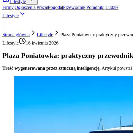
Lifestyle
Firmy
|
Ogłoszenia
|
Praca
|
Pogoda
|
Przewodnik
|
Poradniki
|
Ludzie
|
Lifestyle
|
Strona główna
Lifestyle
Plaza Poniatowka: praktyczny przewod
Lifestyle
16 kwietnia 2026
Plaza Poniatowka: praktyczny przewodnik 
Treść wygenerowana przez sztuczną inteligencję.
Artykuł powstał