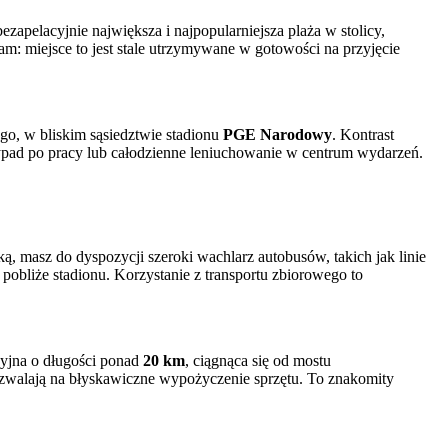
apelacyjnie największa i najpopularniejsza plaża w stolicy,
m: miejsce to jest stale utrzymywane w gotowości na przyjęcie
go, w bliskim sąsiedztwie stadionu
PGE Narodowy
. Kontrast
wypad po pracy lub całodzienne leniuchowanie w centrum wydarzeń.
 masz do dyspozycji szeroki wachlarz autobusów, takich jak linie
 pobliże stadionu. Korzystanie z transportu zbiorowego to
cyjna o długości ponad
20 km
, ciągnąca się od mostu
pozwalają na błyskawiczne wypożyczenie sprzętu. To znakomity