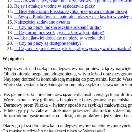
—
Aktywność fizyczna: od łąk zalewowych po trasy pieszo-r
Rejsy i atrakcje wodne w sąsiedztwie plaży
—
Bezpłatny prom Pliszka: szybka przeprawa na drugi brzeg
—
Wyspa Poniatówka – naturalna piaszczysta ławica w zasięg
Najczęściej zadawane pytania
—
Czy na plaży można legalnie rozpalić grilla?
—
Czy prom przewożący pasażerów jest płatny?
—
Jak najłatwiej dojechać na plażę w weekendy?
—
Czy na plaży są dostępne toalety?
—
Czy muszę mieć własny leżak, aby wypoczywać na piasku?
W pigułce:
Wypoczynek nad rzeką to najlepszy wybór, ponieważ łączy największą
Obiekt oferuje bezpłatne udogodnienia, w tym leżaki oraz przygotow
Najlepiej dotrzeć tu komunikacją miejską do przystanku Rondo Wa
Warto skorzystać z bezpłatnego promu, aby szybko i sprawnie przemi
Bezpłatne leżaki – idealne rozwiązanie dla osób ceniących komfort
Wyznaczone strefy grillowe – bezpieczne i przygotowane paleniska 
Darmowy prom Pliszka – świetny sposób na szybką i malowniczą prze
Edukacyjny plac zabaw – doskonała przestrzeń dla rodzin z dziećmi,
Infrastruktura gastronomiczna – dostęp do punktów z jedzeniem i na
Dlaczego plaża Poniatówka to najlepszy wybór na letni wypoczynek
Co musisz wiedzieć o największej plaży w Warszawie?