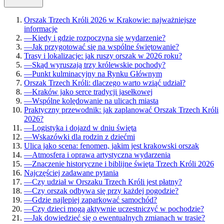
Orszak Trzech Króli 2026 w Krakowie: najważniejsze
informacje
—
Kiedy i gdzie rozpoczyna się wydarzenie?
—
Jak przygotować się na wspólne świętowanie?
Trasy i lokalizacje: jak ruszy orszak w 2026 roku?
—
Skąd wyruszają trzy królewskie pochody?
—
Punkt kulminacyjny na Rynku Głównym
Orszak Trzech Króli: dlaczego warto wziąć udział?
—
Kraków jako serce tradycji jasełkowej
—
Wspólne kolędowanie na ulicach miasta
Praktyczny przewodnik: jak zaplanować Orszak Trzech Króli
2026?
—
Logistyka i dojazd w dniu święta
—
Wskazówki dla rodzin z dziećmi
Ulica jako scena: fenomen, jakim jest krakowski orszak
—
Atmosfera i oprawa artystyczna wydarzenia
—
Znaczenie historyczne i biblijne święta Trzech Króli 2026
Najczęściej zadawane pytania
—
Czy udział w Orszaku Trzech Króli jest płatny?
—
Czy orszak odbywa się przy każdej pogodzie?
—
Gdzie najlepiej zaparkować samochód?
—
Czy dzieci mogą aktywnie uczestniczyć w pochodzie?
—
Jak dowiedzieć się o ewentualnych zmianach w trasie?