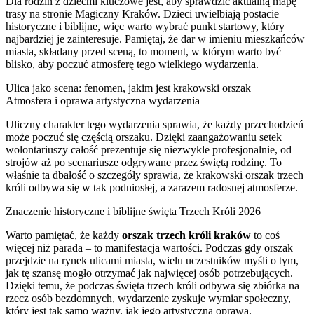
Dla rodzin z dziećmi kluczowe jest, aby sprawdzić aktualną mapę
trasy na stronie Magiczny Kraków. Dzieci uwielbiają postacie
historyczne i biblijne, więc warto wybrać punkt startowy, który
najbardziej je zainteresuje. Pamiętaj, że dar w imieniu mieszkańców
miasta, składany przed sceną, to moment, w którym warto być
blisko, aby poczuć atmosferę tego wielkiego wydarzenia.
Ulica jako scena: fenomen, jakim jest krakowski orszak
Atmosfera i oprawa artystyczna wydarzenia
Uliczny charakter tego wydarzenia sprawia, że każdy przechodzień
może poczuć się częścią orszaku. Dzięki zaangażowaniu setek
wolontariuszy całość prezentuje się niezwykle profesjonalnie, od
strojów aż po scenariusze odgrywane przez świętą rodzinę. To
właśnie ta dbałość o szczegóły sprawia, że krakowski orszak trzech
króli odbywa się w tak podniosłej, a zarazem radosnej atmosferze.
Znaczenie historyczne i biblijne święta Trzech Króli 2026
Warto pamiętać, że każdy
orszak trzech króli kraków
to coś
więcej niż parada – to manifestacja wartości. Podczas gdy orszak
przejdzie na rynek ulicami miasta, wielu uczestników myśli o tym,
jak tę szansę mogło otrzymać jak najwięcej osób potrzebujących.
Dzięki temu, że podczas święta trzech króli odbywa się zbiórka na
rzecz osób bezdomnych, wydarzenie zyskuje wymiar społeczny,
który jest tak samo ważny, jak jego artystyczna oprawa.