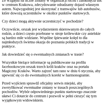
Ze względu na liczne zmiany w organizacji ruchu i zamknięcia ulic
w centrum Krakowa, zdecydowanie odradzamy dojazd własnym
autem. Najwygodniej jest skorzystać z tramwajów lub autobusów,
które dowożą uczestników w okolice punktów startowych.
Czy dzieci mogą aktywnie uczestniczyć w pochodzie?
Oczywiście, orszak jest wydarzeniem skierowanym do całych
rodzin, a dzieci często przebrane w stroje królewskie czy anielskie
są bardzo mile widziane. Wspólne śpiewanie kolęd to dla
najmłodszych świetna okazja do poznania polskich tradycji w
praktyce.
Jak dowiedzieć się o ewentualnych zmianach w trasie?
Wszystkie bieżące informacje są publikowane na profilu
facebookowym orszak trzech króli kraków oraz na portalu
Magiczny Kraków. Warto zajrzeć tam rano w dniu 6 stycznia, aby
upewnić się co do ewentualnych korekt w harmonogramie.
Przed wyjściem sprawdź oficjalny serwis miejski, aby
zweryfikować ewentualne zmiany w trasach poszczególnych
pochodów. Wybór odpowiedniego punktu startowego znacznie
ułatwi Ci dotarcie do centrum i pozwoli w pełni cieszyć się tym
wyjątkowym widowiskiem.