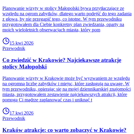
Planowanie wizyty w stolicy Małopolski bywa przytłaczające ze
względu na ogrom zabytków, dlatego warto podejść do tego zadania
z głową, by nie przegapić tego, co istotne. W tym przewodniku
przygotowałem dla Ciebie konkretny plan zwiedzania, oparty na
moich wieloletnich obserwacjach miasta, który pom
15 kwi 2026
Przewodnik
Co zwiedzić w Krakowie? Najciekawsze atrakcje
stolicy Małopolski
Planowanie wizyty w Krakowie może być wyzwaniem ze względu
na ogromną liczbę zabytków i miejsc, które zasługują na uwagę. W
tym przewodniku, opierając się na mojej dziennikarskiej znajomości
miasta, przygotowałem zestawienie najciekawszych atrakcji, które
pomogą Ci mądrze zaplanować czas i uniknąć t
17 kwi 2026
Przewodnik
Kraków atrakcje: co warto zobaczyć w Krakowie?