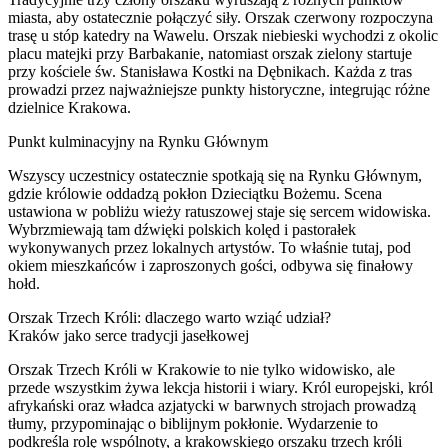
miasta, aby ostatecznie połączyć siły. Orszak czerwony rozpoczyna
trasę u stóp katedry na Wawelu. Orszak niebieski wychodzi z okolic
placu matejki przy Barbakanie, natomiast orszak zielony startuje
przy kościele św. Stanisława Kostki na Dębnikach. Każda z tras
prowadzi przez najważniejsze punkty historyczne, integrując różne
dzielnice Krakowa.
Punkt kulminacyjny na Rynku Głównym
Wszyscy uczestnicy ostatecznie spotkają się na Rynku Głównym,
gdzie królowie oddadzą pokłon Dzieciątku Bożemu. Scena
ustawiona w pobliżu wieży ratuszowej staje się sercem widowiska.
Wybrzmiewają tam dźwięki polskich kolęd i pastorałek
wykonywanych przez lokalnych artystów. To właśnie tutaj, pod
okiem mieszkańców i zaproszonych gości, odbywa się finałowy
hołd.
Orszak Trzech Króli: dlaczego warto wziąć udział?
Kraków jako serce tradycji jasełkowej
Orszak Trzech Króli w Krakowie to nie tylko widowisko, ale
przede wszystkim żywa lekcja historii i wiary. Król europejski, król
afrykański oraz władca azjatycki w barwnych strojach prowadzą
tłumy, przypominając o biblijnym pokłonie. Wydarzenie to
podkreśla rolę wspólnoty, a krakowskiego orszaku trzech króli