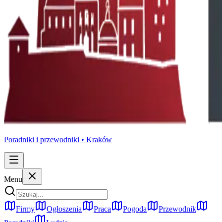
Poradniki i przewodniki •
Kraków
Menu
Firmy
Ogłoszenia
Praca
Pogoda
Przewodnik