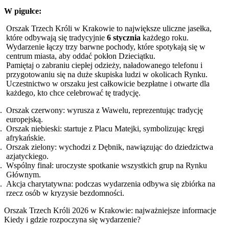
W pigułce:
Orszak Trzech Króli w Krakowie to największe uliczne jasełka,
które odbywają się tradycyjnie
6 stycznia
każdego roku.
Wydarzenie łączy trzy barwne pochody, które spotykają się w
centrum miasta, aby oddać pokłon Dzieciątku.
Pamiętaj o zabraniu ciepłej odzieży, naładowanego telefonu i
przygotowaniu się na duże skupiska ludzi w okolicach Rynku.
Uczestnictwo w orszaku jest całkowicie bezpłatne i otwarte dla
każdego, kto chce celebrować tę tradycję.
Orszak czerwony: wyrusza z Wawelu, reprezentując tradycję
europejską.
Orszak niebieski: startuje z Placu Matejki, symbolizując kręgi
afrykańskie.
Orszak zielony: wychodzi z Dębnik, nawiązując do dziedzictwa
azjatyckiego.
Wspólny finał: uroczyste spotkanie wszystkich grup na Rynku
Głównym.
Akcja charytatywna: podczas wydarzenia odbywa się zbiórka na
rzecz osób w kryzysie bezdomności.
Orszak Trzech Króli 2026 w Krakowie: najważniejsze informacje
Kiedy i gdzie rozpoczyna się wydarzenie?