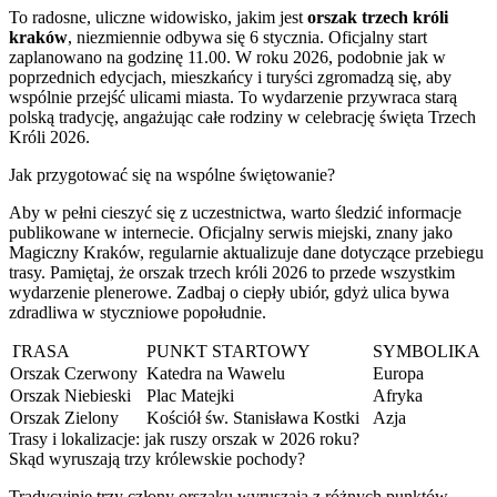
To radosne, uliczne widowisko, jakim jest
orszak trzech króli
kraków
, niezmiennie odbywa się 6 stycznia. Oficjalny start
zaplanowano na godzinę 11.00. W roku 2026, podobnie jak w
poprzednich edycjach, mieszkańcy i turyści zgromadzą się, aby
wspólnie przejść ulicami miasta. To wydarzenie przywraca starą
polską tradycję, angażując całe rodziny w celebrację święta Trzech
Króli 2026.
Jak przygotować się na wspólne świętowanie?
Aby w pełni cieszyć się z uczestnictwa, warto śledzić informacje
publikowane w internecie. Oficjalny serwis miejski, znany jako
Magiczny Kraków, regularnie aktualizuje dane dotyczące przebiegu
trasy. Pamiętaj, że orszak trzech króli 2026 to przede wszystkim
wydarzenie plenerowe. Zadbaj o ciepły ubiór, gdyż ulica bywa
zdradliwa w styczniowe popołudnie.
TRASA
PUNKT STARTOWY
SYMBOLIKA
Orszak Czerwony
Katedra na Wawelu
Europa
Orszak Niebieski
Plac Matejki
Afryka
Orszak Zielony
Kościół św. Stanisława Kostki
Azja
Trasy i lokalizacje: jak ruszy orszak w 2026 roku?
Skąd wyruszają trzy królewskie pochody?
Tradycyjnie trzy człony orszaku wyruszają z różnych punktów