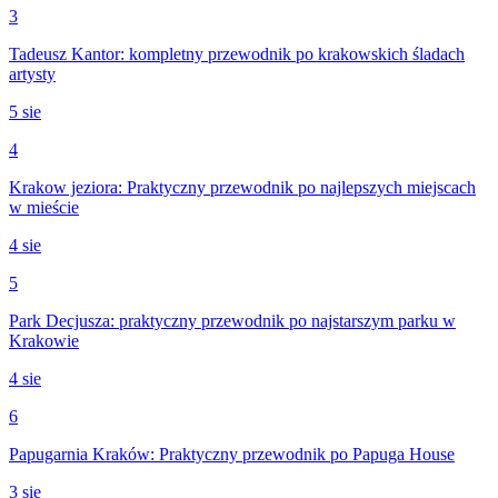
3
Tadeusz Kantor: kompletny przewodnik po krakowskich śladach
artysty
5 sie
4
Krakow jeziora: Praktyczny przewodnik po najlepszych miejscach
w mieście
4 sie
5
Park Decjusza: praktyczny przewodnik po najstarszym parku w
Krakowie
4 sie
6
Papugarnia Kraków: Praktyczny przewodnik po Papuga House
3 sie