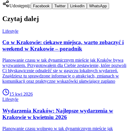
Udostępnij:
Facebook
Twitter
LinkedIn
WhatsApp
Czytaj dalej
Lifestyle
Co w Krakowie: ciekawe miejsca, warto zobaczyć i
weekend w Krakowie – poradnik
Planowanie czasu w tak dynamicznym mieście jak Kraków bywa
wyzwaniem. Przygotowałem dla Ciebie zestawienie, które pozwoli
Ci błyskawicznie odnaleźć się w gąszczu lokalnych wydarzeń.
Znajdziesz tu sprawdzone informacje o atrakcjach, zmianach w
komunikacji oraz praktyczne wskazówki ułatwiające zaplano
15 kwi 2026
Lifestyle
Wydarzenia Kraków: Najlepsze wydarzenia w
Krakowie w kwietniu 2026
Planowanie czasu wolnego w tak dynamicznym mieście jak