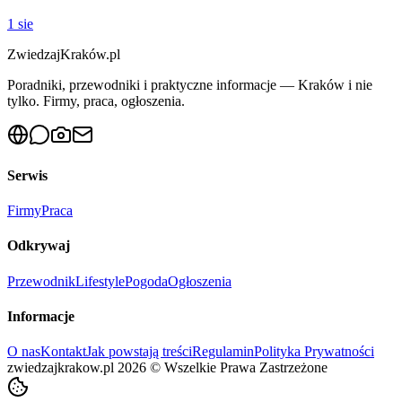
1 sie
ZwiedzajKraków.pl
Poradniki, przewodniki i praktyczne informacje — Kraków i nie
tylko. Firmy, praca, ogłoszenia.
Serwis
Firmy
Praca
Odkrywaj
Przewodnik
Lifestyle
Pogoda
Ogłoszenia
Informacje
O nas
Kontakt
Jak powstają treści
Regulamin
Polityka Prywatności
zwiedzajkrakow.pl
2026
©
Wszelkie Prawa Zastrzeżone