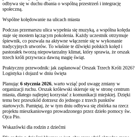
odbywa się w duchu dbania o wspólną przestrzeń i integrację
społeczną.
Wspólne kolędowanie na ulicach miasta
Podczas przemarszu ulica wypełnia się muzyką, a wspólna kolęda
staje się mostem łączącym pokolenia. Każdy uczestnik otrzymuje
śpiewnik, co pozwala na aktywne włączenie się w wykonanie
tradycyjnych utworów. To właśnie te dźwięki polskich kolęd i
pastorałek tworzą niepowtarzalny klimat, który sprawia, że orszak
trzech króli przywraca dawną magię świąt.
Praktyczny przewodnik: jak zaplanować Orszak Trzech Króli 2026?
Logistyka i dojazd w dniu święta
Planując
6 stycznia 2026
, warto wziąć pod uwagę zmiany w
organizacji ruchu. Orszak królewski skieruje się w stronę centrum
miasta, dlatego najlepiej korzystać z komunikacji miejskiej. Dzięki
temu bez przeszkód dotrzesz do jednego z trzech punktów
startowych. Pamiętaj, że w tym dniu odbywa się zbiórka na rzecz
projektu mieszkaniowego prowadzonego przez dzieło pomocy św.
Ojca Pio.
Wskazówki dla rodzin z dziećmi