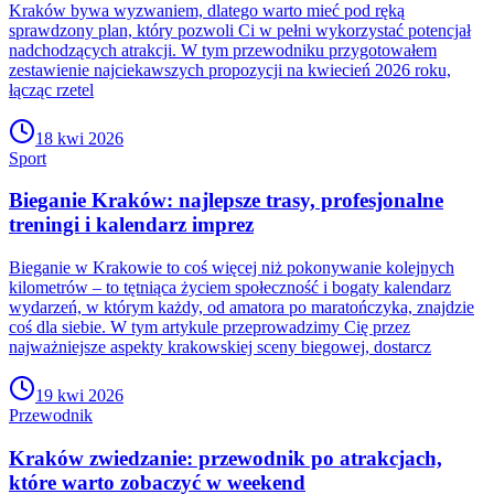
Kraków bywa wyzwaniem, dlatego warto mieć pod ręką
sprawdzony plan, który pozwoli Ci w pełni wykorzystać potencjał
nadchodzących atrakcji. W tym przewodniku przygotowałem
zestawienie najciekawszych propozycji na kwiecień 2026 roku,
łącząc rzetel
18 kwi 2026
Sport
Bieganie Kraków: najlepsze trasy, profesjonalne
treningi i kalendarz imprez
Bieganie w Krakowie to coś więcej niż pokonywanie kolejnych
kilometrów – to tętniąca życiem społeczność i bogaty kalendarz
wydarzeń, w którym każdy, od amatora po maratończyka, znajdzie
coś dla siebie. W tym artykule przeprowadzimy Cię przez
najważniejsze aspekty krakowskiej sceny biegowej, dostarcz
19 kwi 2026
Przewodnik
Kraków zwiedzanie: przewodnik po atrakcjach,
które warto zobaczyć w weekend