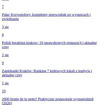
7
Pałac Krzysztofory: kompletny przewodnik po wystawach i
zwiedzaniu
3 sie
8
Polish breakfast krakow: 10 sprawdzonych restauracji i aktualne
ceny
2 sie
9
Zapiekanki Kraków: Ranking 7 kultowych lokali z tradycją i
aktualne ceny
1 sie
10
2600 brutto ile to netto? Praktyczne zestawienie wynagrodzeń
[2026]