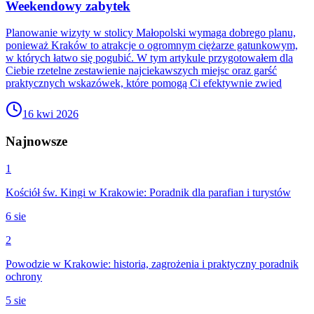
Weekendowy zabytek
Planowanie wizyty w stolicy Małopolski wymaga dobrego planu,
ponieważ Kraków to atrakcje o ogromnym ciężarze gatunkowym,
w których łatwo się pogubić. W tym artykule przygotowałem dla
Ciebie rzetelne zestawienie najciekawszych miejsc oraz garść
praktycznych wskazówek, które pomogą Ci efektywnie zwied
16 kwi 2026
Najnowsze
1
Kościół św. Kingi w Krakowie: Poradnik dla parafian i turystów
6 sie
2
Powodzie w Krakowie: historia, zagrożenia i praktyczny poradnik
ochrony
5 sie