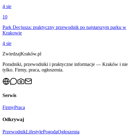
4 sie
10
Park Decjusza: praktyczny przewodnik po najstarszym parku w
Krakowie
4 sie
ZwiedzajKraków.pl
Poradniki, przewodniki i praktyczne informacje — Kraków i nie
tylko. Firmy, praca, ogłoszenia.
Serwis
Firmy
Praca
Odkrywaj
Przewodnik
Lifestyle
Pogoda
Ogłoszenia