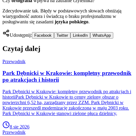
Czy
ortografia
wpływa na zaufanie czytelnika?
Zdecydowanie tak. Błędy w podstawowych słowach obniżają
wiarygodność autora i świadczą o braku profesjonalizmu w
posługiwaniu się zasadami
języka polskiego
.
Udostępnij:
Facebook
Twitter
LinkedIn
WhatsApp
Czytaj dalej
Przewodnik
Park Dębnicki w Krakowie: kompletny przewodnik
po atrakcjach i historii
Park Dębnicki w Krakowie: kompletny przewodnik po atrakcjach i
historiiPark Dębnicki w Krakowie to cenny zielony obszar o
powierzchni 6,52 ha, zarządzany przez ZZM. Park Dębnicki w
Krakowie przeszedł modernizację zakończoną w maju 2003 roku.
Park Dębnicki w Krakowie stanowi zielone płuca dzielnicy,
8 sie 2026
Przewodnik