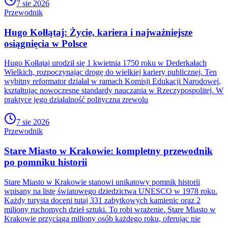
7 sie 2026
Przewodnik
Hugo Kołłątaj: Życie, kariera i najważniejsze
osiągnięcia w Polsce
Hugo Kołłątaj urodził się 1 kwietnia 1750 roku w Dederkałach
Wielkich, rozpoczynając drogę do wielkiej kariery publicznej. Ten
wybitny reformator działał w ramach Komisji Edukacji Narodowej,
kształtując nowoczesne standardy nauczania w Rzeczypospolitej. W
praktyce jego działalność polityczna zrewolu
7 sie 2026
Przewodnik
Stare Miasto w Krakowie: kompletny przewodnik
po pomniku historii
Stare Miasto w Krakowie stanowi unikatowy pomnik historii
wpisany na listę światowego dziedzictwa UNESCO w 1978 roku.
Każdy turysta doceni tutaj 331 zabytkowych kamienic oraz 2
miliony ruchomych dzieł sztuki. To robi wrażenie. Stare Miasto w
Krakowie przyciąga miliony osób każdego roku, oferując nie