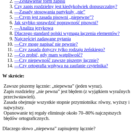
—
Zestawienie form zapisu
Czy zapis rozdzielny jest kiedykolwiek dopuszczalny?
—
Zasady stosowania partykuły „nie”
—
Czym jest zasada pisowni „niepewne”?
Jak szybko sprawdzić poprawność pisowni?
—
Analiza językowa
Dlaczego standard polski wymaga łączenia elementów?
Najczęściej zadawane pytania
—
Czy mogę napisać nie pewnie?
—
Czy zasada dotyczy tylko rodzaju żeńskiego?
—
Co zrobić, gdy mam wątpliwość?
—
Czy niepewność zawsze piszemy łącznie?
—
Czy ortografia wpływa na zaufanie czytelnika?
W skrócie:
Zawsze piszemy łącznie: „niepewna” (jeden wyraz).
Zapis rozdzielny „nie pewna” jest błędem (z wyjątkiem wyraźnych
przeciwstawień).
Zasada obejmuje wszystkie stopnie przymiotnika: równy, wyższy i
najwyższy.
Opanowanie tej reguły eliminuje około 70–80% najczęstszych
błędów ortograficznych.
Dlaczego słowo „niepewna” zapisujemy łącznie?