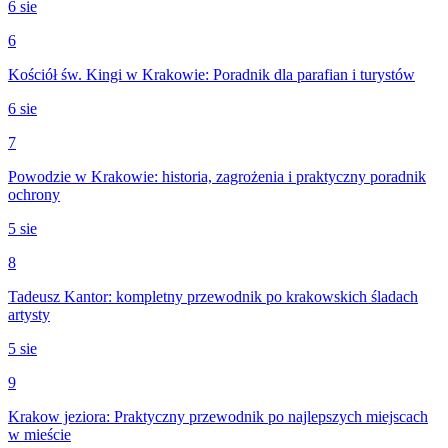
6 sie
6
Kościół św. Kingi w Krakowie: Poradnik dla parafian i turystów
6 sie
7
Powodzie w Krakowie: historia, zagrożenia i praktyczny poradnik
ochrony
5 sie
8
Tadeusz Kantor: kompletny przewodnik po krakowskich śladach
artysty
5 sie
9
Krakow jeziora: Praktyczny przewodnik po najlepszych miejscach
w mieście