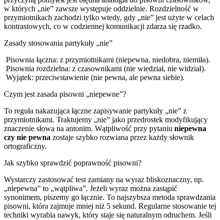
w których „nie” zawsze występuje oddzielnie. Rozdzielność w
przymiotnikach zachodzi tylko wtedy, gdy „nie” jest użyte w celach
kontrastowych, co w codziennej komunikacji zdarza się rzadko.
Zasady stosowania partykuły „nie”
Pisownia łączna: z przymiotnikami (niepewna, niedobra, niemiła).
Pisownia rozdzielna: z czasownikami (nie wiedział, nie widział).
Wyjątek: przeciwstawienie (nie pewna, ale pewna siebie).
Czym jest zasada pisowni „niepewne”?
To reguła nakazująca łączne zapisywanie partykuły „nie” z
przymiotnikami. Traktujemy „nie” jako przedrostek modyfikujący
znaczenie słowa na antonim. Wątpliwość przy pytaniu
niepewna
czy nie pewna
zostaje szybko rozwiana przez każdy słownik
ortograficzny.
Jak szybko sprawdzić poprawność pisowni?
Wystarczy zastosować test zamiany na wyraz bliskoznaczny, np.
„niepewna” to „wątpliwa”. Jeżeli wyraz można zastąpić
synonimem, piszemy go łącznie. To najszybsza metoda sprawdzania
pisowni, która zajmuje mniej niż 5 sekund. Regularne stosowanie tej
techniki wyrabia nawyk, który staje się naturalnym odruchem. Jeśli