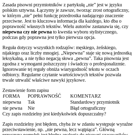
Zasada pisowni przymiotników z partykułą „nie” jest w języku
polskim sztywna. Łączymy je zawsze, tworząc zrost ortograficzny,
w którym „nie” pełni funkcję przedrostka nadającego znaczenie
przeciwne. Jest to kluczowa informacja dla każdego, kto dba o
poprawność własnych tekstów. Wielu autorów zastanawia się, czy
niepewna czy nie pewna
to kwestia wyboru stylistycznego,
podczas gdy poprawna jest tylko pierwsza opcja.
Reguła dotyczy wszystkich rodzajów: męskiego, żeńskiego,
nijakiego oraz liczby mnogiej. „Niepewna” staje się nową jednostką
leksykalną, a nie tylko negacją słowa „pewna”. Taka pisownia jest
zgodna z wymogami polszczyzny i świadczy o profesjonalizmie.
Ignorowanie tej reguły obniża wiarygodność tekstu w oczach
odbiorcy. Regularne czytanie wartościowych tekstów pozwala
trwale utrwalić właściwe nawyki językowe.
Zestawienie form zapisu
FORMA
POPRAWNOŚĆ
KOMENTARZ
niepewna
Tak
Standardowy przymiotnik
nie pewna
Nie
Błąd ortograficzny
Czy zapis rozdzielny jest kiedykolwiek dopuszczalny?
Zapis rozdzielny jest błędem, chyba że w zdaniu występuje wyraźne
przeciwstawienie, np. „nie pewna, lecz wątpiąca”. Główną
przyczyną pomyłek jest błędna analogia do pisowni czasowników,