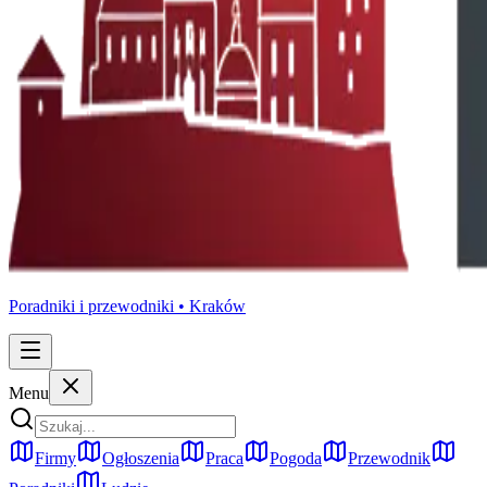
Poradniki i przewodniki •
Kraków
Menu
Firmy
Ogłoszenia
Praca
Pogoda
Przewodnik