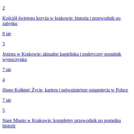
2
Kościół świętego krzyża w krakowie: historia i przewodnik po
zabytku
8 sie
3
Jeziora w Krakowie: aktualne kąpieliska i praktyczny poradnik
wypoczynku
7 sie
4
Hugo Kołłątaj: Życie, kariera i najważniejsze osiągnięcia w Polsce
7 sie
5
Stare Miasto w Krakowie: kompletny przewodnik po pomniku
historii