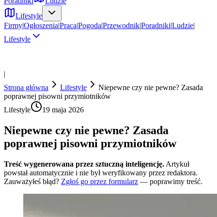
Poradniki
Ludzie
Lifestyle
Firmy
|
Ogłoszenia
|
Praca
|
Pogoda
|
Przewodnik
|
Poradniki
|
Ludzie
|
Lifestyle
|
Strona główna
Lifestyle
Niepewne czy nie pewne? Zasada
poprawnej pisowni przymiotników
Lifestyle
19 maja 2026
Niepewne czy nie pewne? Zasada
poprawnej pisowni przymiotników
Treść wygenerowana przez sztuczną inteligencję.
Artykuł
powstał automatycznie i nie był weryfikowany przez redaktora.
Zauważyłeś błąd?
Zgłoś go przez formularz
— poprawimy treść.