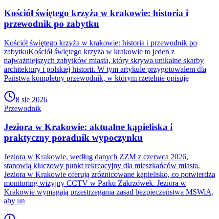
Kościół świętego krzyża w krakowie: historia i
przewodnik po zabytku
Kościół świętego krzyża w krakowie: historia i przewodnik po
zabytkuKościół świętego krzyża w krakowie to jeden z
najważniejszych zabytków miasta, który skrywa unikalne skarby
architektury i polskiej historii. W tym artykule przygotowałem dla
Państwa kompletny przewodnik, w którym rzetelnie opisuję
8 sie 2026
Przewodnik
Jeziora w Krakowie: aktualne kąpieliska i
praktyczny poradnik wypoczynku
Jeziora w Krakowie, według danych ZZM z czerwca 2026,
stanowią kluczowy punkt rekreacyjny dla mieszkańców miasta.
Jeziora w Krakowie oferują zróżnicowane kąpielisko, co potwierdza
monitoring wizyjny CCTV w Parku Zakrzówek. Jeziora w
Krakowie wymagają przestrzegania zasad bezpieczeństwa MSWiA,
aby un