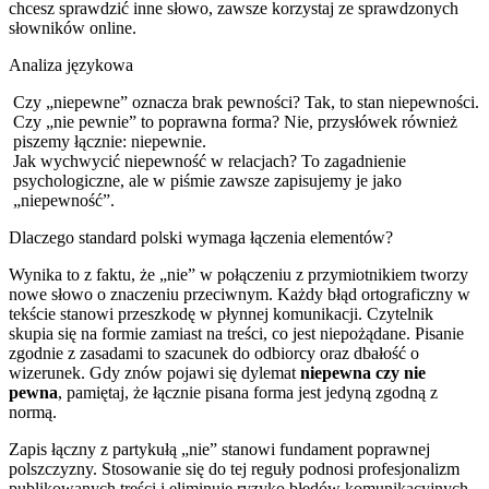
chcesz sprawdzić inne słowo, zawsze korzystaj ze sprawdzonych
słowników online.
Analiza językowa
Czy „niepewne” oznacza brak pewności? Tak, to stan niepewności.
Czy „nie pewnie” to poprawna forma? Nie, przysłówek również
piszemy łącznie: niepewnie.
Jak wychwycić niepewność w relacjach? To zagadnienie
psychologiczne, ale w piśmie zawsze zapisujemy je jako
„niepewność”.
Dlaczego standard polski wymaga łączenia elementów?
Wynika to z faktu, że „nie” w połączeniu z przymiotnikiem tworzy
nowe słowo o znaczeniu przeciwnym. Każdy błąd ortograficzny w
tekście stanowi przeszkodę w płynnej komunikacji. Czytelnik
skupia się na formie zamiast na treści, co jest niepożądane. Pisanie
zgodnie z zasadami to szacunek do odbiorcy oraz dbałość o
wizerunek. Gdy znów pojawi się dylemat
niepewna czy nie
pewna
, pamiętaj, że łącznie pisana forma jest jedyną zgodną z
normą.
Zapis łączny z partykułą „nie” stanowi fundament poprawnej
polszczyzny. Stosowanie się do tej reguły podnosi profesjonalizm
publikowanych treści i eliminuje ryzyko błędów komunikacyjnych.