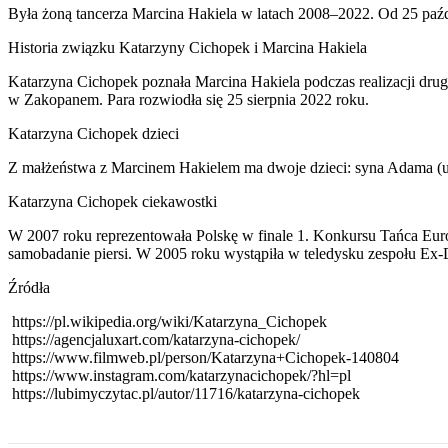
Była żoną tancerza Marcina Hakiela w latach 2008–2022. Od 25 paźd
Historia związku Katarzyny Cichopek i Marcina Hakiela
Katarzyna Cichopek poznała Marcina Hakiela podczas realizacji dru
w Zakopanem. Para rozwiodła się 25 sierpnia 2022 roku.
Katarzyna Cichopek dzieci
Z małżeństwa z Marcinem Hakielem ma dwoje dzieci: syna Adama (ur.
Katarzyna Cichopek ciekawostki
W 2007 roku reprezentowała Polskę w finale 1. Konkursu Tańca Eu
samobadanie piersi. W 2005 roku wystąpiła w teledysku zespołu Ex-D
Źródła
https://pl.wikipedia.org/wiki/Katarzyna_Cichopek
https://agencjaluxart.com/katarzyna-cichopek/
https://www.filmweb.pl/person/Katarzyna+Cichopek-140804
https://www.instagram.com/katarzynacichopek/?hl=pl
https://lubimyczytac.pl/autor/11716/katarzyna-cichopek