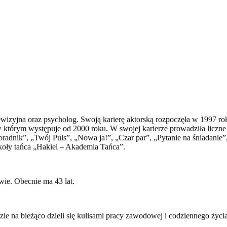
ewizyjna oraz psycholog. Swoją karierę aktorską rozpoczęła w 1997 ro
w którym występuje od 2000 roku. W swojej karierze prowadziła liczne
adnik”, „Twój Puls”, „Nowa ja!”, „Czar par”, „Pytanie na śniadanie”
koły tańca „Hakiel – Akademia Tańca”.
wie. Obecnie ma 43 lat.
dzie na bieżąco dzieli się kulisami pracy zawodowej i codziennego życ