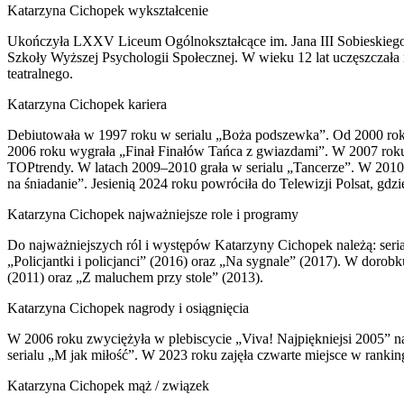
Katarzyna Cichopek wykształcenie
Ukończyła LXXV Liceum Ogólnokształcące im. Jana III Sobieskiego 
Szkoły Wyższej Psychologii Społecznej. W wieku 12 lat uczęszczała 
teatralnego.
Katarzyna Cichopek kariera
Debiutowała w 1997 roku w serialu „Boża podszewka”. Od 2000 roku
2006 roku wygrała „Finał Finałów Tańca z gwiazdami”. W 2007 roku r
TOPtrendy. W latach 2009–2010 grała w serialu „Tancerze”. W 201
na śniadanie”. Jesienią 2024 roku powróciła do Telewizji Polsat, gdz
Katarzyna Cichopek najważniejsze role i programy
Do najważniejszych ról i występów Katarzyny Cichopek należą: seri
„Policjantki i policjanci” (2016) oraz „Na sygnale” (2017). W dorobk
(2011) oraz „Z maluchem przy stole” (2013).
Katarzyna Cichopek nagrody i osiągnięcia
W 2006 roku zwyciężyła w plebiscycie „Viva! Najpiękniejsi 2005” na 
serialu „M jak miłość”. W 2023 roku zajęła czwarte miejsce w ran
Katarzyna Cichopek mąż / związek