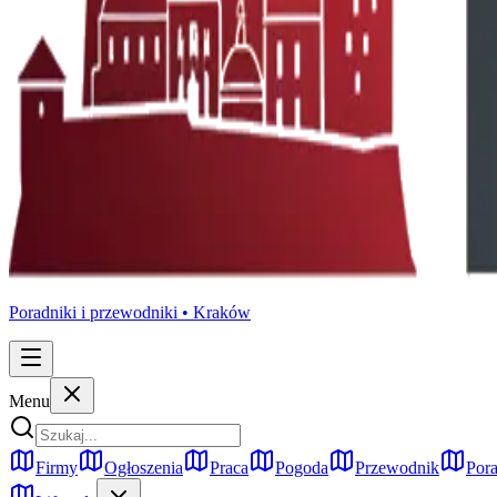
Poradniki i przewodniki •
Kraków
Menu
Firmy
Ogłoszenia
Praca
Pogoda
Przewodnik
Pora