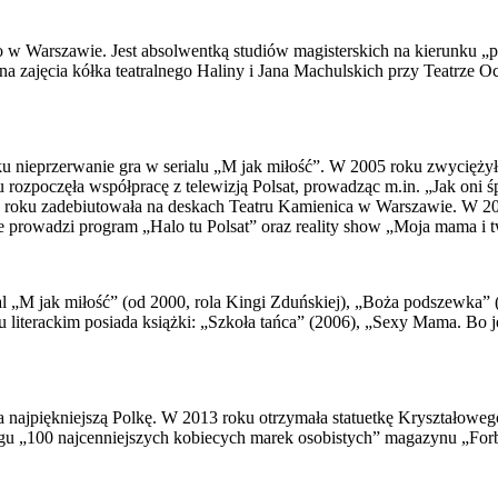
w Warszawie. Jest absolwentką studiów magisterskich na kierunku „
na zajęcia kółka teatralnego Haliny i Jana Machulskich przy Teatrze O
 nieprzerwanie gra w serialu „M jak miłość”. W 2005 roku zwycięży
ozpoczęła współpracę z telewizją Polsat, prowadząc m.in. „Jak oni ś
0 roku zadebiutowała na deskach Teatru Kamienica w Warszawie. W 2
ie prowadzi program „Halo tu Polsat” oraz reality show „Moja mama i t
al „M jak miłość” (od 2000, rola Kingi Zduńskiej), „Boża podszewka” 
u literackim posiada książki: „Szkoła tańca” (2006), „Sexy Mama. Bo je
najpiękniejszą Polkę. W 2013 roku otrzymała statuetkę Kryształowego 
kingu „100 najcenniejszych kobiecych marek osobistych” magazynu „Fo