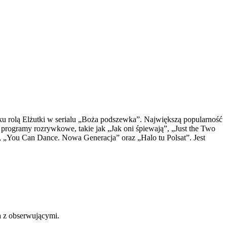
ku rolą Elżutki w serialu „Boża podszewka”. Największą popularność
 programy rozrywkowe, takie jak „Jak oni śpiewają”, „Just the Two
, „You Can Dance. Nowa Generacja” oraz „Halo tu Polsat”. Jest
ia z obserwującymi.