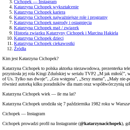
Cichopek — Instagram
Katarzyna Cichopek wykształcenie
Katarzyna Cichopek kariera
Katarzyna Cichopek najważniejsze role i programy
Katarzyna Cichopek nagrody i osiągnięcia
Katarzyna Cichopek mąż / związek
Historia związku Katarzyny Cichopek i Marcina Hakiela
Katarzyna Cichopek dzieci
Katarzyna Cichopek ciekawostki
Źródła
Kim jest Katarzyna Cichopek?
Katarzyna Cichopek to polska aktorka niezawodowa, prezenterka tel
przyniosła jej rola Kingi Zduńskiej w serialu TVP2 „M jak miłość”, 
of Us. Tylko nas dwoje”, „Gra wstępna”, „Sexy mama”, „Mały nie-por
również autorką kilku poradników dla mam oraz współtwórczynią sz
Katarzyna Cichopek wiek — ile ma lat?
Katarzyna Cichopek urodziła się 7 października 1982 roku w Warsza
Cichopek — Instagram
Cichopek prowadzi profil na Instagramie (
@katarzynacichopek
), g