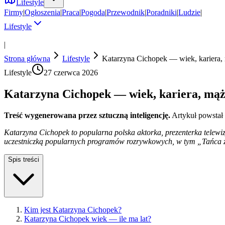
Lifestyle
Firmy
|
Ogłoszenia
|
Praca
|
Pogoda
|
Przewodnik
|
Poradniki
|
Ludzie
|
Lifestyle
|
Strona główna
Lifestyle
Katarzyna Cichopek — wiek, kariera, m
Lifestyle
27 czerwca 2026
Katarzyna Cichopek — wiek, kariera, mąż, 
Treść wygenerowana przez sztuczną inteligencję.
Artykuł powstał
Katarzyna Cichopek to popularna polska aktorka, prezenterka telewiz
uczestniczką popularnych programów rozrywkowych, w tym „Tańca 
Spis treści
Kim jest Katarzyna Cichopek?
Katarzyna Cichopek wiek — ile ma lat?