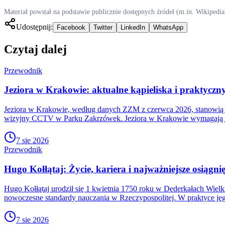
Materiał powstał na podstawie publicznie dostępnych źródeł (m.in. Wikipedia
Udostępnij:
Facebook
Twitter
LinkedIn
WhatsApp
Czytaj dalej
Przewodnik
Jeziora w Krakowie: aktualne kąpieliska i praktyc
Jeziora w Krakowie, według danych ZZM z czerwca 2026, stanowią k
wizyjny CCTV w Parku Zakrzówek. Jeziora w Krakowie wymagają p
7 sie 2026
Przewodnik
Hugo Kołłątaj: Życie, kariera i najważniejsze osiągni
Hugo Kołłątaj urodził się 1 kwietnia 1750 roku w Dederkałach Wielki
nowoczesne standardy nauczania w Rzeczypospolitej. W praktyce jeg
7 sie 2026