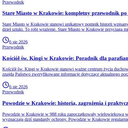
Przewodnik
Stare Miasto w Krakowie: kompletny przewodnik po 
Stare Miasto w Krakowie stanowi unikatowy pomnik historii wpisan
dzieł sztuki. To robi wrażenie. Stare Miasto w Krakowie przyciąga mi
6 sie 2026
Przewodnik
Kościół św. Kingi w Krakowie: Poradnik dla parafian
Kościół św. Kingi w Krakowie stanowi ważne centrum życia duchowe
znajdą Państwo zweryfikowane informacje dotyczące aktualnego po
6 sie 2026
Przewodnik
Powodzie w Krakowie: historia, zagrożenia i prakty
Powodzie w Krakowie w 988 roku zapoczątkowały wielowiekową wa
wyznaczają dziś standardy ochrony. Powodzie w Krakowie regularnie