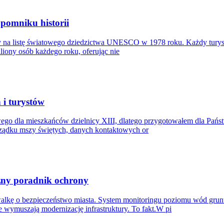
pomniku historii
y na listę światowego dziedzictwa UNESCO w 1978 roku. Każdy turyst
liony osób każdego roku, oferując nie
 i turystów
go dla mieszkańców dzielnicy XIII, dlatego przygotowałem dla Państ
rządku mszy świętych, danych kontaktowych or
czny poradnik ochrony
lkę o bezpieczeństwo miasta. System monitoringu poziomu wód gru
 wymuszają modernizację infrastruktury. To fakt.W pi