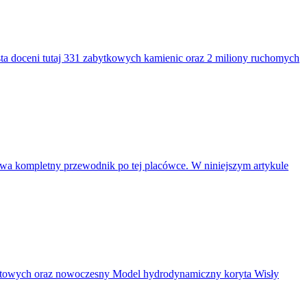
a doceni tutaj 331 zabytkowych kamienic oraz 2 miliony ruchomych
wa kompletny przewodnik po tej placówce. W niniejszym artykule
ntowych oraz nowoczesny Model hydrodynamiczny koryta Wisły