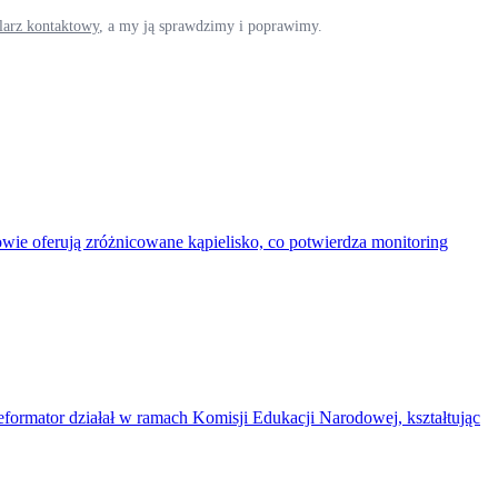
ularz kontaktowy
, a my ją sprawdzimy i poprawimy.
ie oferują zróżnicowane kąpielisko, co potwierdza monitoring
reformator działał w ramach Komisji Edukacji Narodowej, kształtując