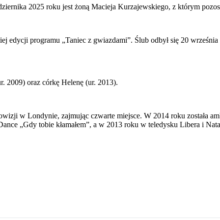
ziernika 2025 roku jest żoną Macieja Kurzajewskiego, z którym pozo
giej edycji programu „Taniec z gwiazdami”. Ślub odbył się 20 wrześn
 2009) oraz córkę Helenę (ur. 2013).
rowizji w Londynie, zajmując czwarte miejsce. W 2014 roku została
ance „Gdy tobie kłamałem”, a w 2013 roku w teledysku Libera i Natal