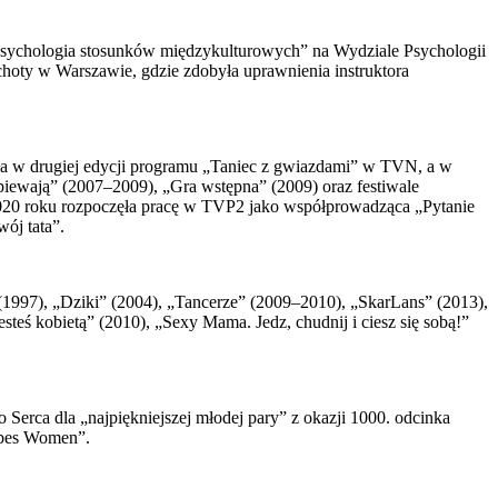
psychologia stosunków międzykulturowych” na Wydziale Psychologii
choty w Warszawie, gdzie zdobyła uprawnienia instruktora
ła w drugiej edycji programu „Taniec z gwiazdami” w TVN, a w
piewają” (2007–2009), „Gra wstępna” (2009) oraz festiwale
020 roku rozpoczęła pracę w TVP2 jako współprowadząca „Pytanie
wój tata”.
(1997), „Dziki” (2004), „Tancerze” (2009–2010), „SkarLans” (2013),
steś kobietą” (2010), „Sexy Mama. Jedz, chudnij i ciesz się sobą!”
Serca dla „najpiękniejszej młodej pary” z okazji 1000. odcinka
rbes Women”.