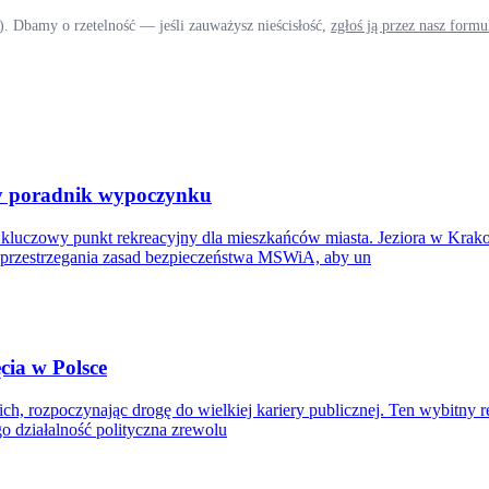
). Dbamy o rzetelność — jeśli zauważysz nieścisłość,
zgłoś ją przez nasz form
zny poradnik wypoczynku
luczowy punkt rekreacyjny dla mieszkańców miasta. Jeziora w Krakow
rzestrzegania zasad bezpieczeństwa MSWiA, aby un
ęcia w Polsce
ch, rozpoczynając drogę do wielkiej kariery publicznej. Ten wybitny 
o działalność polityczna zrewolu