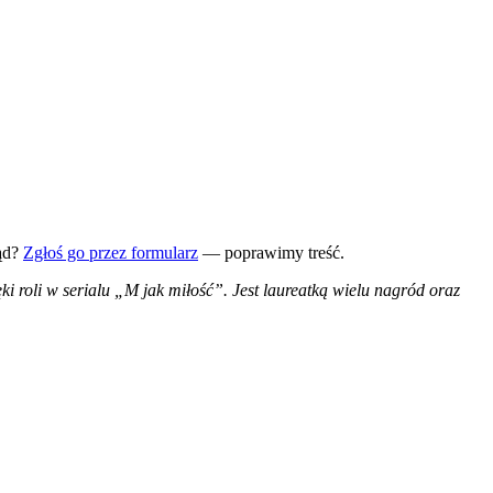
ąd?
Zgłoś go przez formularz
— poprawimy treść.
i roli w serialu „M jak miłość”. Jest laureatką wielu nagród oraz