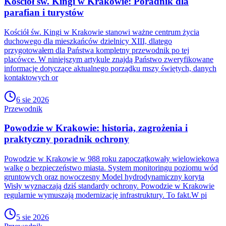
Kościół św. Kingi w Krakowie: Poradnik dla
parafian i turystów
Kościół św. Kingi w Krakowie stanowi ważne centrum życia
duchowego dla mieszkańców dzielnicy XIII, dlatego
przygotowałem dla Państwa kompletny przewodnik po tej
placówce. W niniejszym artykule znajdą Państwo zweryfikowane
informacje dotyczące aktualnego porządku mszy świętych, danych
kontaktowych or
6 sie 2026
Przewodnik
Powodzie w Krakowie: historia, zagrożenia i
praktyczny poradnik ochrony
Powodzie w Krakowie w 988 roku zapoczątkowały wielowiekową
walkę o bezpieczeństwo miasta. System monitoringu poziomu wód
gruntowych oraz nowoczesny Model hydrodynamiczny koryta
Wisły wyznaczają dziś standardy ochrony. Powodzie w Krakowie
regularnie wymuszają modernizację infrastruktury. To fakt.W pi
5 sie 2026