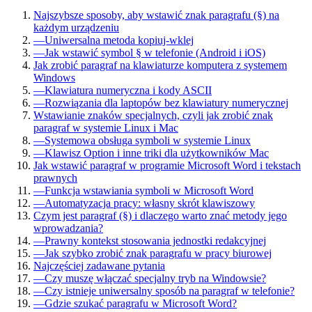
Najszybsze sposoby, aby wstawić znak paragrafu (§) na
każdym urządzeniu
—
Uniwersalna metoda kopiuj-wklej
—
Jak wstawić symbol § w telefonie (Android i iOS)
Jak zrobić paragraf na klawiaturze komputera z systemem
Windows
—
Klawiatura numeryczna i kody ASCII
—
Rozwiązania dla laptopów bez klawiatury numerycznej
Wstawianie znaków specjalnych, czyli jak zrobić znak
paragraf w systemie Linux i Mac
—
Systemowa obsługa symboli w systemie Linux
—
Klawisz Option i inne triki dla użytkowników Mac
Jak wstawić paragraf w programie Microsoft Word i tekstach
prawnych
—
Funkcja wstawiania symboli w Microsoft Word
—
Automatyzacja pracy: własny skrót klawiszowy
Czym jest paragraf (§) i dlaczego warto znać metody jego
wprowadzania?
—
Prawny kontekst stosowania jednostki redakcyjnej
—
Jak szybko zrobić znak paragrafu w pracy biurowej
Najczęściej zadawane pytania
—
Czy muszę włączać specjalny tryb na Windowsie?
—
Czy istnieje uniwersalny sposób na paragraf w telefonie?
—
Gdzie szukać paragrafu w Microsoft Word?