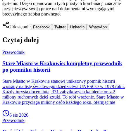
systemu. Dzięki opanowaniu tych prostych kombinacji znacznie
przyspieszysz swoją pracę nad dokumentami wymagającymi
precyzyjnego zapisu prawnego.
Udostępnij:
Facebook
Twitter
LinkedIn
WhatsApp
Czytaj dalej
Przewodnik
Stare Miasto w Krakowie: kompletny przewodnik
po pomniku historii
Stare Miasto w Krakowie stanowi unikatowy pomnik historii
wpisany na listę światowego dziedzictwa UNESCO w 1978 roku.
Każdy turysta doceni tutaj 331 zabytkowych kamienic oraz 2
miliony ruchomych dzieł sztuki. To robi wrażenie. Stare Miasto w
Krakowie przyciąga miliony osób każdego roku, oferując nie
6 sie 2026
Przewodnik