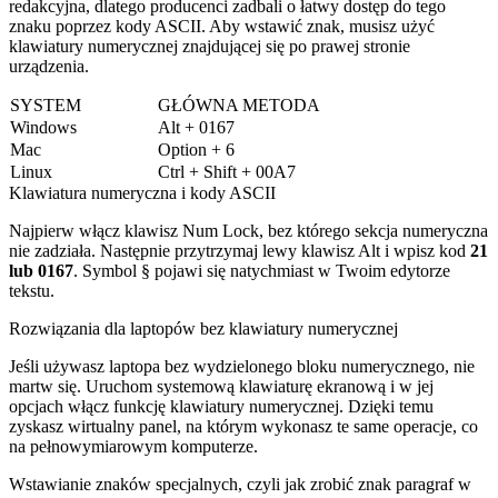
redakcyjna, dlatego producenci zadbali o łatwy dostęp do tego
znaku poprzez kody ASCII. Aby wstawić znak, musisz użyć
klawiatury numerycznej znajdującej się po prawej stronie
urządzenia.
SYSTEM
GŁÓWNA METODA
Windows
Alt + 0167
Mac
Option + 6
Linux
Ctrl + Shift + 00A7
Klawiatura numeryczna i kody ASCII
Najpierw włącz klawisz Num Lock, bez którego sekcja numeryczna
nie zadziała. Następnie przytrzymaj lewy klawisz Alt i wpisz kod
21
lub 0167
. Symbol § pojawi się natychmiast w Twoim edytorze
tekstu.
Rozwiązania dla laptopów bez klawiatury numerycznej
Jeśli używasz laptopa bez wydzielonego bloku numerycznego, nie
martw się. Uruchom systemową klawiaturę ekranową i w jej
opcjach włącz funkcję klawiatury numerycznej. Dzięki temu
zyskasz wirtualny panel, na którym wykonasz te same operacje, co
na pełnowymiarowym komputerze.
Wstawianie znaków specjalnych, czyli jak zrobić znak paragraf w