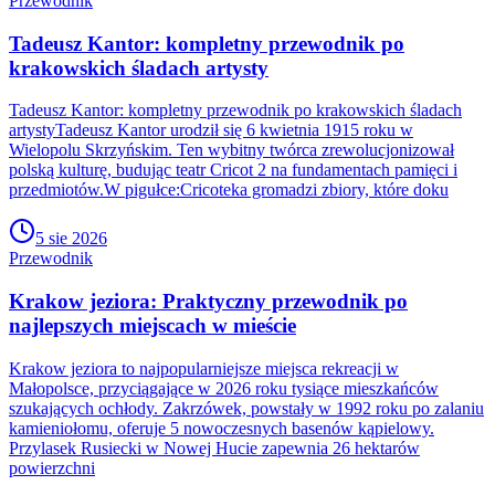
Przewodnik
Tadeusz Kantor: kompletny przewodnik po
krakowskich śladach artysty
Tadeusz Kantor: kompletny przewodnik po krakowskich śladach
artystyTadeusz Kantor urodził się 6 kwietnia 1915 roku w
Wielopolu Skrzyńskim. Ten wybitny twórca zrewolucjonizował
polską kulturę, budując teatr Cricot 2 na fundamentach pamięci i
przedmiotów.W pigułce:Cricoteka gromadzi zbiory, które doku
5 sie 2026
Przewodnik
Krakow jeziora: Praktyczny przewodnik po
najlepszych miejscach w mieście
Krakow jeziora to najpopularniejsze miejsca rekreacji w
Małopolsce, przyciągające w 2026 roku tysiące mieszkańców
szukających ochłody. Zakrzówek, powstały w 1992 roku po zalaniu
kamieniołomu, oferuje 5 nowoczesnych basenów kąpielowy.
Przylasek Rusiecki w Nowej Hucie zapewnia 26 hektarów
powierzchni