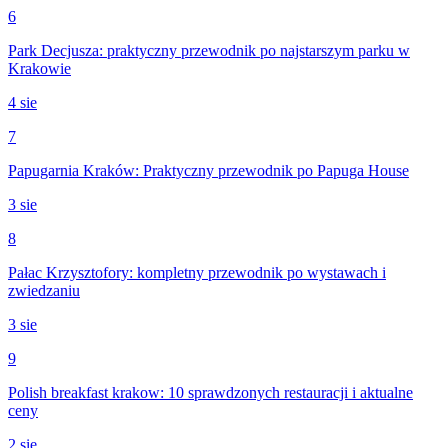
6
Park Decjusza: praktyczny przewodnik po najstarszym parku w
Krakowie
4 sie
7
Papugarnia Kraków: Praktyczny przewodnik po Papuga House
3 sie
8
Pałac Krzysztofory: kompletny przewodnik po wystawach i
zwiedzaniu
3 sie
9
Polish breakfast krakow: 10 sprawdzonych restauracji i aktualne
ceny
2 sie