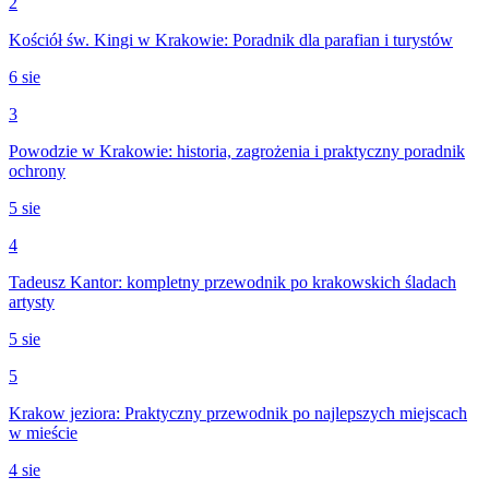
2
Kościół św. Kingi w Krakowie: Poradnik dla parafian i turystów
6 sie
3
Powodzie w Krakowie: historia, zagrożenia i praktyczny poradnik
ochrony
5 sie
4
Tadeusz Kantor: kompletny przewodnik po krakowskich śladach
artysty
5 sie
5
Krakow jeziora: Praktyczny przewodnik po najlepszych miejscach
w mieście
4 sie