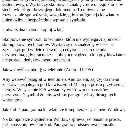
systemowego. Wystarczy skopiować znak § z dowolnego źródła w
sieci i wkleić go do swojego dokumentu. To uniwersalne
rozwiązanie sprawdza się wszędzie, gdy konfiguracja klawiatury
uniemożliwia bezpośrednie wpisanie symbolu.
Uniwersalna metoda kopiuj-wklej
Skopiowanie symbolu to technika, która nie wymaga znajomości
skomplikowanych kodów. Wystarczy raz znaleźć § w tekście,
zaznaczyć go i wkleić do swojego edytora. Jest to metoda
niezawodna, gdy pracujesz na obcym urządzeniu lub gdy klawiatura
nie posiada dedykowanego przycisku.
Jak wstawić symbol § w telefonie (Android i iOS)
Aby wstawić paragraf w telefonie z Androidem, zajrzyj do menu
znaków specjalnych pod klawiszem ?123 lub po prostu przytrzymaj
literę S. W systemie iOS wystarczy wejść w menu znaków i
przytrzymać symbol &, aby wybrać paragraf z listy dostępnych
wariantów.
Jak zrobić paragraf na klawiaturze komputera z systemem Windows
Na komputerze z systemem Windows sprawa jest banalnie prosta,
jeśli znasz odpowiedni kod. Paragraf to podstawowa jednostka