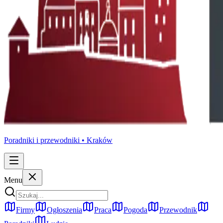
Poradniki i przewodniki •
Kraków
Menu
Firmy
Ogłoszenia
Praca
Pogoda
Przewodnik