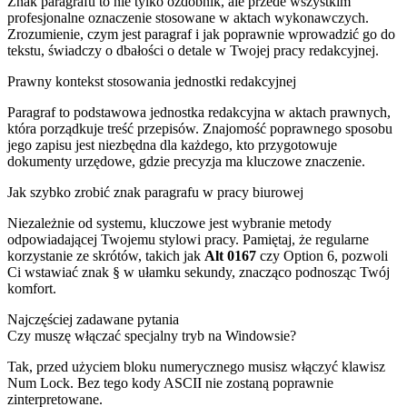
Znak paragrafu to nie tylko ozdobnik, ale przede wszystkim
profesjonalne oznaczenie stosowane w aktach wykonawczych.
Zrozumienie, czym jest paragraf i jak poprawnie wprowadzić go do
tekstu, świadczy o dbałości o detale w Twojej pracy redakcyjnej.
Prawny kontekst stosowania jednostki redakcyjnej
Paragraf to podstawowa jednostka redakcyjna w aktach prawnych,
która porządkuje treść przepisów. Znajomość poprawnego sposobu
jego zapisu jest niezbędna dla każdego, kto przygotowuje
dokumenty urzędowe, gdzie precyzja ma kluczowe znaczenie.
Jak szybko zrobić znak paragrafu w pracy biurowej
Niezależnie od systemu, kluczowe jest wybranie metody
odpowiadającej Twojemu stylowi pracy. Pamiętaj, że regularne
korzystanie ze skrótów, takich jak
Alt 0167
czy Option 6, pozwoli
Ci wstawiać znak § w ułamku sekundy, znacząco podnosząc Twój
komfort.
Najczęściej zadawane pytania
Czy muszę włączać specjalny tryb na Windowsie?
Tak, przed użyciem bloku numerycznego musisz włączyć klawisz
Num Lock. Bez tego kody ASCII nie zostaną poprawnie
zinterpretowane.