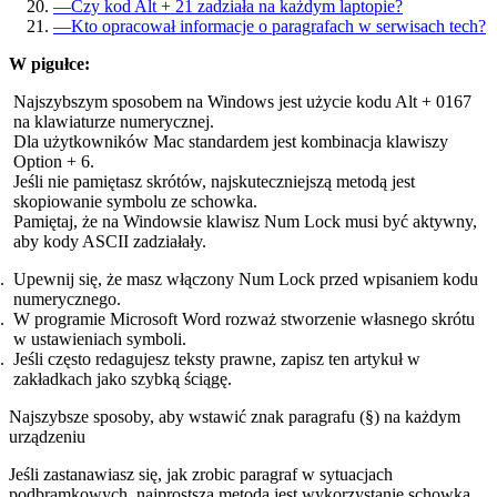
—
Czy kod Alt + 21 zadziała na każdym laptopie?
—
Kto opracował informacje o paragrafach w serwisach tech?
W pigułce:
Najszybszym sposobem na Windows jest użycie kodu Alt + 0167
na klawiaturze numerycznej.
Dla użytkowników Mac standardem jest kombinacja klawiszy
Option + 6.
Jeśli nie pamiętasz skrótów, najskuteczniejszą metodą jest
skopiowanie symbolu ze schowka.
Pamiętaj, że na Windowsie klawisz Num Lock musi być aktywny,
aby kody ASCII zadziałały.
Upewnij się, że masz włączony Num Lock przed wpisaniem kodu
numerycznego.
W programie Microsoft Word rozważ stworzenie własnego skrótu
w ustawieniach symboli.
Jeśli często redagujesz teksty prawne, zapisz ten artykuł w
zakładkach jako szybką ściągę.
Najszybsze sposoby, aby wstawić znak paragrafu (§) na każdym
urządzeniu
Jeśli zastanawiasz się, jak zrobic paragraf w sytuacjach
podbramkowych, najprostszą metodą jest wykorzystanie schowka