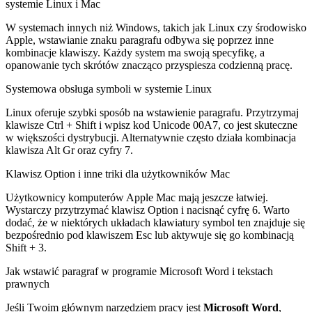
systemie Linux i Mac
W systemach innych niż Windows, takich jak Linux czy środowisko
Apple, wstawianie znaku paragrafu odbywa się poprzez inne
kombinacje klawiszy. Każdy system ma swoją specyfikę, a
opanowanie tych skrótów znacząco przyspiesza codzienną pracę.
Systemowa obsługa symboli w systemie Linux
Linux oferuje szybki sposób na wstawienie paragrafu. Przytrzymaj
klawisze Ctrl + Shift i wpisz kod Unicode 00A7, co jest skuteczne
w większości dystrybucji. Alternatywnie często działa kombinacja
klawisza Alt Gr oraz cyfry 7.
Klawisz Option i inne triki dla użytkowników Mac
Użytkownicy komputerów Apple Mac mają jeszcze łatwiej.
Wystarczy przytrzymać klawisz Option i nacisnąć cyfrę 6. Warto
dodać, że w niektórych układach klawiatury symbol ten znajduje się
bezpośrednio pod klawiszem Esc lub aktywuje się go kombinacją
Shift + 3.
Jak wstawić paragraf w programie Microsoft Word i tekstach
prawnych
Jeśli Twoim głównym narzędziem pracy jest
Microsoft Word
,