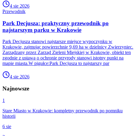
4 sie 2026
Przewodnik
Park Decjusza: praktyczny przewodnik po
najstarszym parku w Krakowie
Park Decjusza stanowi najstarsze miejsce wypoczynku w
Krakowie, zajmując powierzchnię 9,69 ha w dzielnicy Zwierzyniec.
Zarządzany przez Zarząd Zieleni Miejskiej w Krakowie, obiekt ten
zgodnie z ustawą o ochronie przyrody stanowi istotny punkt na
mapie miasta.W pigułce:Park Decjusza to najstarszy par
4 sie 2026
Najnowsze
1
Stare Miasto w Krakowie: kompletny przewodnik po pomniku
historii
6 sie