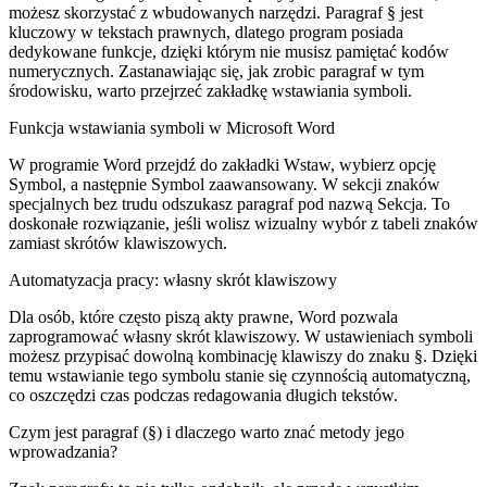
możesz skorzystać z wbudowanych narzędzi. Paragraf § jest
kluczowy w tekstach prawnych, dlatego program posiada
dedykowane funkcje, dzięki którym nie musisz pamiętać kodów
numerycznych. Zastanawiając się, jak zrobic paragraf w tym
środowisku, warto przejrzeć zakładkę wstawiania symboli.
Funkcja wstawiania symboli w Microsoft Word
W programie Word przejdź do zakładki Wstaw, wybierz opcję
Symbol, a następnie Symbol zaawansowany. W sekcji znaków
specjalnych bez trudu odszukasz paragraf pod nazwą Sekcja. To
doskonałe rozwiązanie, jeśli wolisz wizualny wybór z tabeli znaków
zamiast skrótów klawiszowych.
Automatyzacja pracy: własny skrót klawiszowy
Dla osób, które często piszą akty prawne, Word pozwala
zaprogramować własny skrót klawiszowy. W ustawieniach symboli
możesz przypisać dowolną kombinację klawiszy do znaku §. Dzięki
temu wstawianie tego symbolu stanie się czynnością automatyczną,
co oszczędzi czas podczas redagowania długich tekstów.
Czym jest paragraf (§) i dlaczego warto znać metody jego
wprowadzania?