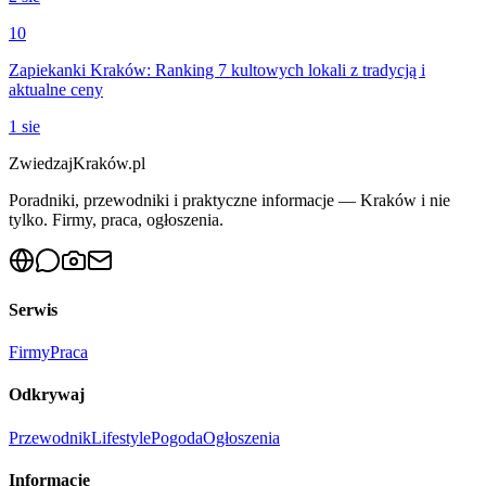
10
Zapiekanki Kraków: Ranking 7 kultowych lokali z tradycją i
aktualne ceny
1 sie
ZwiedzajKraków.pl
Poradniki, przewodniki i praktyczne informacje — Kraków i nie
tylko. Firmy, praca, ogłoszenia.
Serwis
Firmy
Praca
Odkrywaj
Przewodnik
Lifestyle
Pogoda
Ogłoszenia
Informacje