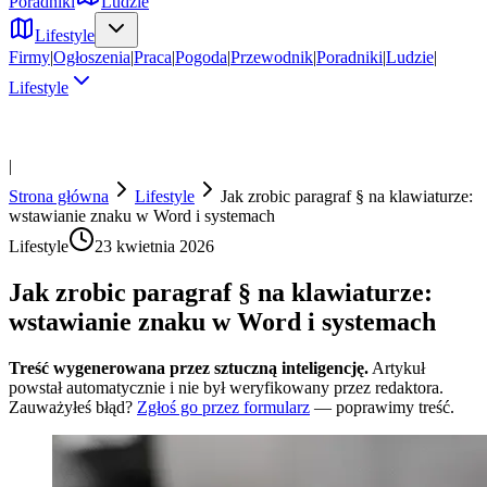
Poradniki
Ludzie
Lifestyle
Firmy
|
Ogłoszenia
|
Praca
|
Pogoda
|
Przewodnik
|
Poradniki
|
Ludzie
|
Lifestyle
|
Strona główna
Lifestyle
Jak zrobic paragraf § na klawiaturze:
wstawianie znaku w Word i systemach
Lifestyle
23 kwietnia 2026
Jak zrobic paragraf § na klawiaturze:
wstawianie znaku w Word i systemach
Treść wygenerowana przez sztuczną inteligencję.
Artykuł
powstał automatycznie i nie był weryfikowany przez redaktora.
Zauważyłeś błąd?
Zgłoś go przez formularz
— poprawimy treść.