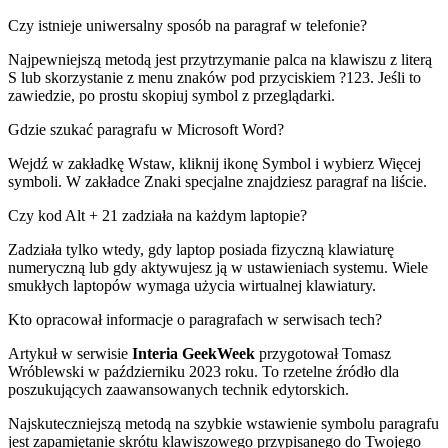
Czy istnieje uniwersalny sposób na paragraf w telefonie?
Najpewniejszą metodą jest przytrzymanie palca na klawiszu z literą
S lub skorzystanie z menu znaków pod przyciskiem ?123. Jeśli to
zawiedzie, po prostu skopiuj symbol z przeglądarki.
Gdzie szukać paragrafu w Microsoft Word?
Wejdź w zakładkę Wstaw, kliknij ikonę Symbol i wybierz Więcej
symboli. W zakładce Znaki specjalne znajdziesz paragraf na liście.
Czy kod Alt + 21 zadziała na każdym laptopie?
Zadziała tylko wtedy, gdy laptop posiada fizyczną klawiaturę
numeryczną lub gdy aktywujesz ją w ustawieniach systemu. Wiele
smukłych laptopów wymaga użycia wirtualnej klawiatury.
Kto opracował informacje o paragrafach w serwisach tech?
Artykuł w serwisie
Interia GeekWeek
przygotował Tomasz
Wróblewski w październiku 2023 roku. To rzetelne źródło dla
poszukujących zaawansowanych technik edytorskich.
Najskuteczniejszą metodą na szybkie wstawienie symbolu paragrafu
jest zapamiętanie skrótu klawiszowego przypisanego do Twojego