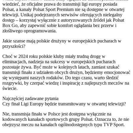
wiedzieć, że oficjalne prawa do transmisji ligi europy posiada
Polsat, a kanały Polsat Sport Premium nie są dostępne w otwartej
telewizji. Unikaj podejrzanych serwisów oferujących nielegalny
dostęp – korzystaj wyłącznie z autoryzowanych źródeł jak Polsat
Box Go, aby zapewnić sobie komfort oglądania bez przerw i
złośliwego oprogramowania.
Jakie szanse mają polskie drużyny w europejskich pucharach w
przyszłości?
Choć w 2024 roku polskie kluby miały trudną drogę w
eliminacjach, nadzieja na sukcesy w europejskich pucharach
pozostaje żywa. Być może w kolejnych latach, zamiast szukać
transmisji finału z udziałem obcych drużyn, będziemy emocjonować
się występami naszych rodaków. Do tego czasu, warto śledzić
rozgrywki, by czerpać wiedzę i inspirację z najlepszych meczów na
świecie.
Najczęściej zadawane pytania
Czy finał Ligi Europy będzie transmitowany w otwartej telewizji?
Nie, transmisja finału w Polsce jest dostępna wyłącznie na
kodowanych kanałach sportowych grupy Polsat. Oznacza to, że nie
obejrzysz meczu na kanałach ogólnodostępnych typu TVP Sport.