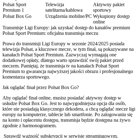
Polsat Sport
Telewizja
Aktywny pakiet
Premium 1
satelitarna/kablowa
sportowy
Polsat Box Go
Urządzenia mobilne/PC
Wykupiony dostęp
online
Transmisje Ligi Europy: jak uzyskać dostęp do kanałów premium
Polsat Sport Premium: oficjalna transmisja meczu
Prawa do transmisji Ligi Europy w sezonie 2024/2025 posiada
telewizja Polsat, a kluczowe mecze, w tym finał, są pokazywane na
kanałach Polsat Sport Premium. Zazwyczaj wymagają one
dodatkowej opłaty, dlatego warto sprawdzić swój pakiet przed
meczem. Pamiętaj, że transmisja tv na kanałach Polsat Sport
Premium to gwarancja najwyższej jakości obrazu i profesjonalnego
komentarza sportowego.
Jak oglądać finał przez Polsat Box Go?
Aby oglądać finał online, musisz posiadać aktywny dostęp w
usłudze Polsat Box Go. Jest to najwygodniejsza opcja dla osób,
które nie posiadają klasycznego dekodera, a chcą oglądać mecze ligi
europy na komputerze, tablecie lub smartfonie. Po zalogowaniu się
na konto i opłaceniu dostępu, transmisja będzie dostępna na żywo
zgodnie z harmonogramem.
Sprawdź ważność subskrypcji w serwisie streamingowym.