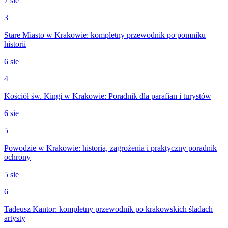
7 sie
3
Stare Miasto w Krakowie: kompletny przewodnik po pomniku
historii
6 sie
4
Kościół św. Kingi w Krakowie: Poradnik dla parafian i turystów
6 sie
5
Powodzie w Krakowie: historia, zagrożenia i praktyczny poradnik
ochrony
5 sie
6
Tadeusz Kantor: kompletny przewodnik po krakowskich śladach
artysty