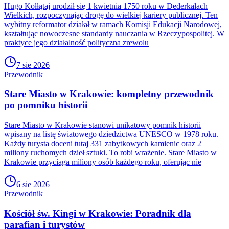
Hugo Kołłątaj urodził się 1 kwietnia 1750 roku w Dederkałach
Wielkich, rozpoczynając drogę do wielkiej kariery publicznej. Ten
wybitny reformator działał w ramach Komisji Edukacji Narodowej,
kształtując nowoczesne standardy nauczania w Rzeczypospolitej. W
praktyce jego działalność polityczna zrewolu
7 sie 2026
Przewodnik
Stare Miasto w Krakowie: kompletny przewodnik
po pomniku historii
Stare Miasto w Krakowie stanowi unikatowy pomnik historii
wpisany na listę światowego dziedzictwa UNESCO w 1978 roku.
Każdy turysta doceni tutaj 331 zabytkowych kamienic oraz 2
miliony ruchomych dzieł sztuki. To robi wrażenie. Stare Miasto w
Krakowie przyciąga miliony osób każdego roku, oferując nie
6 sie 2026
Przewodnik
Kościół św. Kingi w Krakowie: Poradnik dla
parafian i turystów