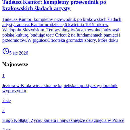
Tadeusz Kantor: kompletny przewodnik po
krakowskich śladach artysty
Tadeusz Kantor: kompletny przewodnik po krakowskich śladach
artystyTadeusz Kantor urodził się 6 kwietnia 1915 roku w
Wielopolu Skrzyńskim. Ten wybitny twórca zrewolucjonizował
polską kulturę, budując teatr Cricot 2 na fundamentach pamięci i
przedmiotów.W pigułce:Cricoteka gromadzi zbiory, które doku
5 sie 2026
Najnowsze
1
Jeziora w Krakowie: aktualne kąpieliska i praktyczny poradnik
wypoczynku
7 sie
2
Hugo Kołłątaj: Życie, kariera i najważniejsze osiągnięcia w Polsce