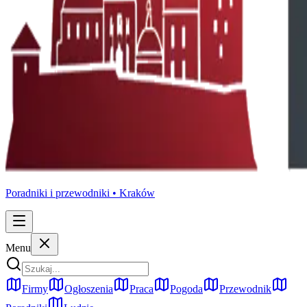
Poradniki i przewodniki •
Kraków
Menu
Firmy
Ogłoszenia
Praca
Pogoda
Przewodnik