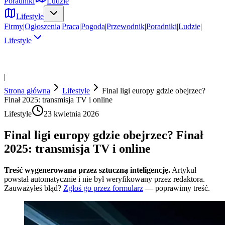
Poradniki
Ludzie
Lifestyle
Firmy
|
Ogłoszenia
|
Praca
|
Pogoda
|
Przewodnik
|
Poradniki
|
Ludzie
|
Lifestyle
|
Strona główna
Lifestyle
Final ligi europy gdzie obejrzec?
Finał 2025: transmisja TV i online
Lifestyle
23 kwietnia 2026
Final ligi europy gdzie obejrzec? Finał
2025: transmisja TV i online
Treść wygenerowana przez sztuczną inteligencję.
Artykuł
powstał automatycznie i nie był weryfikowany przez redaktora.
Zauważyłeś błąd?
Zgłoś go przez formularz
— poprawimy treść.