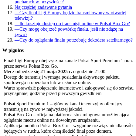
pucharach w przyszłości?
Najczęściej zadawane pytania
—
Czy finał Ligi Europy będzie transmitowany w otwartej
telewizji?
—
Ile kosztuje dostęp do transmisji online w Polsat Box Go?
—
Czy mogę obejrzeć powtórkę finału, jeśli nie zdążę na
żywo?
—
Czy do oglądania finału potrzebuję dekodera satelitarnego?
W pigułce:
Finał Ligi Europy obejrzysz na kanale Polsat Sport Premium 1 oraz
przez serwis Polsat Box Go.
Mecz odbędzie się
21 maja 2025 r.
o godzinie 21:00.
Dostęp do transmisji wymaga posiadania aktywnego pakietu
sportowego u operatora lub w usłudze online.
Warto sprawdzić połączenie internetowe i zalogować się do serwisu
przynajmniej godzinę przed pierwszym gwizdkiem.
Polsat Sport Premium 1 – główny kanał telewizyjny oferujący
transmisję na żywo w najwyższej jakości.
Polsat Box Go – oficjalna platforma streamingowa umożliwiająca
oglądanie meczu online na dowolnym urządzeniu.
Aplikacja mobilna Polsat Box Go – wygodne rozwiązanie dla osób
będących w ruchu, które chcą śledzić finał poza domem.