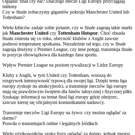
Oglądać finał czy nie? Dlaczego mecze Ligi Europy przyciągają
miliony
Czy w finale zobaczymy gigantów pokroju Manchester United lub
Tottenham?
Wielu kibiców zadaje sobie pytanie, czy w finale zagrają takie marki
jak
Manchester United
czy
Tottenham Hotspur
. Choć obsada
finału zmienia się co roku, obecność klubów z Anglii zawsze
podnosi temperaturę spotkania. Niezależnie od tego, czy w finale
zagrają drużyny z Premier League, czy inne potęgi, transmisja finału
to pozycja obowiązkowa dla każdego fana sportu.
Wpływ Premier League na poziom rywalizacji w Lidze Europy
Kluby z Anglii, w tym United czy Tottenham, wnoszą do
rozgrywek intensywność typową dla swojej ligi. Dzięki temu liga
europy zyskuje na atrakcyjności, a transmisje meczów ligi europy
stają się prawdziwym świętem dla fanów taktycznej i fizycznej piłki.
Szukając informacji na temat final ligi europy gdzie obejrzec,
zawsze kieruj się oficjalnymi komunikatami nadawcy.
Transmisje meczów Ligi Europy na żywo: czy można oglądać za
darmo?
Prawda o transmisjach online i legalnych źródłach
Wielu użytkowników szuka frazy oglądać za darmo, jednak musisz