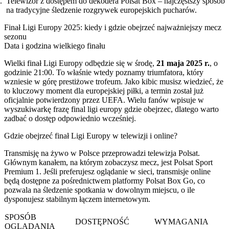
Telewizor z dostępem do dekodera Polsat Box – najczęstszy sposób
na tradycyjne śledzenie rozgrywek europejskich pucharów.
Finał Ligi Europy 2025: kiedy i gdzie obejrzeć najważniejszy mecz
sezonu
Data i godzina wielkiego finału
Wielki finał Ligi Europy odbędzie się w środę,
21 maja 2025 r.
, o
godzinie 21:00. To właśnie wtedy poznamy triumfatora, który
wzniesie w górę prestiżowe trofeum. Jako kibic musisz wiedzieć, że
to kluczowy moment dla europejskiej piłki, a termin został już
oficjalnie potwierdzony przez UEFA. Wielu fanów wpisuje w
wyszukiwarkę frazę final ligi europy gdzie obejrzec, dlatego warto
zadbać o dostęp odpowiednio wcześniej.
Gdzie obejrzeć finał Ligi Europy w telewizji i online?
Transmisję na żywo w Polsce przeprowadzi telewizja Polsat.
Głównym kanałem, na którym zobaczysz mecz, jest Polsat Sport
Premium 1. Jeśli preferujesz oglądanie w sieci, transmisje online
będą dostępne za pośrednictwem platformy Polsat Box Go, co
pozwala na śledzenie spotkania w dowolnym miejscu, o ile
dysponujesz stabilnym łączem internetowym.
SPOSÓB
DOSTĘPNOŚĆ
WYMAGANIA
OGLĄDANIA