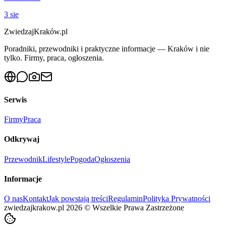
3 sie
ZwiedzajKraków.pl
Poradniki, przewodniki i praktyczne informacje — Kraków i nie
tylko. Firmy, praca, ogłoszenia.
Serwis
Firmy
Praca
Odkrywaj
Przewodnik
Lifestyle
Pogoda
Ogłoszenia
Informacje
O nas
Kontakt
Jak powstają treści
Regulamin
Polityka Prywatności
zwiedzajkrakow.pl
2026
©
Wszelkie Prawa Zastrzeżone