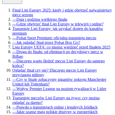
Finał Ligi Europy 2025: kiedy i gdzie obejrzeć najważniejszy
mecz sezonu
—
Data i godzina wielkiego finału
—
Gdzie obejrzeć finał Ligi Europy w telewizji i online?
Transmisje Ligi Europy: jak uzyskać dostęp do kanałów
premium
—
Polsat Sport Premium: oficjalna transmisja meczu
—
Jak oglądać finał przez Polsat Box Go?
Liga Europy UEFA: co musisz wiedzieć przed finałem 2025
—
Droga do finału: od eliminacji po decydujący mecz w
Bilbao
—
Dlaczego warto śledzić mecze Ligi Europy do samego
końca?
Oglądać finał czy nie? Dlaczego mecze Ligi Europy
przyciągają miliony
—
Czy w finale zobaczymy gigantów pokroju Manchester
United lub Tottenham?
—
Wpływ Premier League na poziom rywalizacji w Lidze
Europy
Transmisje meczów Ligi Europy na żywo: czy można
oglądać za darmo?
—
Prawda o transmisjach online i legalnych źródłach
—
Jakie szanse mają polskie drużyny w europejskich