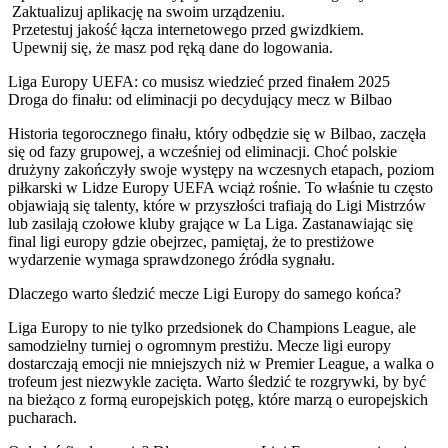
Zaktualizuj aplikację na swoim urządzeniu.
Przetestuj jakość łącza internetowego przed gwizdkiem.
Upewnij się, że masz pod ręką dane do logowania.
Liga Europy UEFA: co musisz wiedzieć przed finałem 2025
Droga do finału: od eliminacji po decydujący mecz w Bilbao
Historia tegorocznego finału, który odbędzie się w Bilbao, zaczęła
się od fazy grupowej, a wcześniej od eliminacji. Choć polskie
drużyny zakończyły swoje występy na wczesnych etapach, poziom
piłkarski w Lidze Europy UEFA wciąż rośnie. To właśnie tu często
objawiają się talenty, które w przyszłości trafiają do Ligi Mistrzów
lub zasilają czołowe kluby grające w La Liga. Zastanawiając się
final ligi europy gdzie obejrzec, pamiętaj, że to prestiżowe
wydarzenie wymaga sprawdzonego źródła sygnału.
Dlaczego warto śledzić mecze Ligi Europy do samego końca?
Liga Europy to nie tylko przedsionek do Champions League, ale
samodzielny turniej o ogromnym prestiżu. Mecze ligi europy
dostarczają emocji nie mniejszych niż w Premier League, a walka o
trofeum jest niezwykle zacięta. Warto śledzić te rozgrywki, by być
na bieżąco z formą europejskich potęg, które marzą o europejskich
pucharach.