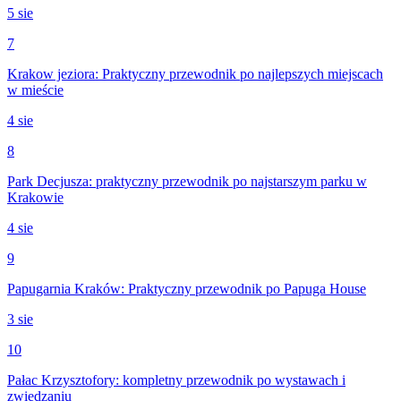
5 sie
7
Krakow jeziora: Praktyczny przewodnik po najlepszych miejscach
w mieście
4 sie
8
Park Decjusza: praktyczny przewodnik po najstarszym parku w
Krakowie
4 sie
9
Papugarnia Kraków: Praktyczny przewodnik po Papuga House
3 sie
10
Pałac Krzysztofory: kompletny przewodnik po wystawach i
zwiedzaniu