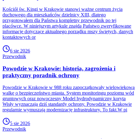
Kościół św. Kingi w Krakowie stanowi ważne centrum życia
duchowego dla mieszkańców dzielnicy XIII, dlatego
przygotowałem dla Państwa kompletny przewodnik po tej
placówce. W niniejszym artykule znajdą Państwo zweryfikowane
informacje dotyczące aktualnego porządku mszy świętych, danych
kontaktowych or
6 sie 2026
Przewodnik
Powodzie w Krakowie: historia, zagrożenia i
praktyczny poradnik ochrony
Powodzie w Krakowie w 988 roku zapoczątkowały wielowiekową
walkę o bezpieczeństwo miasta. System monitoringu poziomu wód
gruntowych oraz nowoczesny Model hydrodynamiczny koryta
Wisły wyznaczają dziś standardy ochrony. Powodzie w Krakowie
regularnie wymuszają modernizację infrastruktury. To fakt.W pi
5 sie 2026
Przewodnik