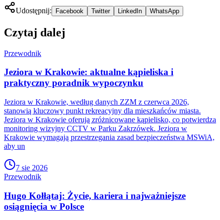
Udostępnij:
Facebook
Twitter
LinkedIn
WhatsApp
Czytaj dalej
Przewodnik
Jeziora w Krakowie: aktualne kąpieliska i
praktyczny poradnik wypoczynku
Jeziora w Krakowie, według danych ZZM z czerwca 2026,
stanowią kluczowy punkt rekreacyjny dla mieszkańców miasta.
Jeziora w Krakowie oferują zróżnicowane kąpielisko, co potwierdza
monitoring wizyjny CCTV w Parku Zakrzówek. Jeziora w
Krakowie wymagają przestrzegania zasad bezpieczeństwa MSWiA,
aby un
7 sie 2026
Przewodnik
Hugo Kołłątaj: Życie, kariera i najważniejsze
osiągnięcia w Polsce