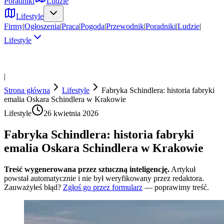
Poradniki
Ludzie
Lifestyle
Firmy
|
Ogłoszenia
|
Praca
|
Pogoda
|
Przewodnik
|
Poradniki
|
Ludzie
|
Lifestyle
|
Strona główna
Lifestyle
Fabryka Schindlera: historia fabryki
emalia Oskara Schindlera w Krakowie
Lifestyle
26 kwietnia 2026
Fabryka Schindlera: historia fabryki
emalia Oskara Schindlera w Krakowie
Treść wygenerowana przez sztuczną inteligencję.
Artykuł
powstał automatycznie i nie był weryfikowany przez redaktora.
Zauważyłeś błąd?
Zgłoś go przez formularz
— poprawimy treść.