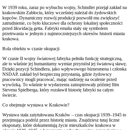
W 1939 roku, zaraz po wybuchu wojny, Schindler przejął zakład na
krakowskim Zabłociu, który wcześniej należał do żydowskich
kupców. Dynamiczny rozwój produkcji pozwolił mu zwiększyć
zatrudnienie, co było kluczowe dla ochrony lokalnej społeczności
przed likwidacją getta. Fabryki emalia stały się symbolem
przetrwania w jednym z najmroczniejszych okresów historii miasta
krakowa.
Rola obiektu w czasie okupacji
W czasie II wojny światowej fabryka pełniła funkcję strategiczną,
ale to właśnie jej humanitarny wymiar przyniósł jej światową sławę.
Dzięki pozycji Schindlera, jako wpływowego biznesmena i członka
NSDAP, zakład był bezpieczną przystanią, gdzie żydowscy
pracownicy mogli pracować, mając nadzieję na ocalenie przed
wywózką. To właśnie te wydarzenia zainspirowały później film
Stevena Spielberga, który rozsławił historię fabryki na całym
świecie.
Co obejmuje wystawa w Krakowie?
Wystawa stała zatytułowana Kraków – czas okupacji 1939–1945 to
przejmująca podróż przez historię miasta. Znajdziesz tutaj liczne
eksponaty, które dokumentują życie mieszkańców krakowa w