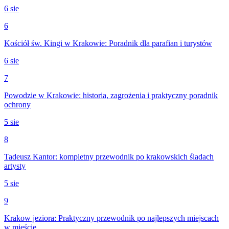
6 sie
6
Kościół św. Kingi w Krakowie: Poradnik dla parafian i turystów
6 sie
7
Powodzie w Krakowie: historia, zagrożenia i praktyczny poradnik
ochrony
5 sie
8
Tadeusz Kantor: kompletny przewodnik po krakowskich śladach
artysty
5 sie
9
Krakow jeziora: Praktyczny przewodnik po najlepszych miejscach
w mieście