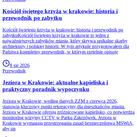
Kościół świętego krzyża w krakowie: historia i
przewodnik po zabytku
Kościół świętego krzyża w krakowie: historia i przewodnik po
zabytkuKościół świętego krzyża w krakowie to jeden z
najważniejszych zabytków miasta, który skrywa unikalne skarby
architektury i polskiej historii. W tym artykule przygotowałem dla
Państwa kompletny przewodnik, w którym rzetelnie opisuję
8 sie 2026
Przewodnik
Jeziora w Krakowie: aktualne kąpieliska i
praktyczny poradnik wypoczynku
Jeziora w Krakowie, według danych ZZM z czerwca 2026,
stanowią kluczowy punkt rekreacyjny dla mieszkańców miasta.
Jeziora w Krakowie oferują zróżnicowane kąpielisko, co potwierdza
monitoring wizyjny CCTV w Parku Zakrzówek. Jeziora w
Krakowie wymagają przestrzegania zasad bezpieczeństwa MSWiA,
aby un