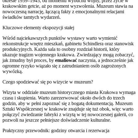
okresie 1939–1945, od momentu wybuchu wojny, przez życie w
krakowskim getcie, aż po moment wyzwolenia. Muzeum stawia na
nowoczesną narrację, łączącą fakty z emocjonalnymi relacjami
świadków tamtych wydarzeń.
Kluczowe elementy ekspozycji stałej
Wśród najciekawszych punktów wystawy warto wymienić
rekonstrukcje wnętrz mieszkań, gabinetu Schindlera oraz stanowisk
produkcyjnych. Każda sala to osobny rozdział historii, który
ukazuje tragizm wojennego krakowa. Zwiedzający mogą zobaczyć,
jak żmudny był proces, by
emaliować
naczynia, a jednocześnie jak
ogromne ryzyko wiązało się z zatrudnianiem osób zagrożonych
wywózką.
Czego spodziewać się po wizycie w muzeum?
Wizyta w oddziale muzeum historycznego miasta Krakowa wymaga
czasu i skupienia. Warto zarezerwować około dwóch do trzech
godzin, aby w pełni zapoznać się z bogatą dokumentacją. Muzeum
Sztuki Współczesnej w krakowie znajduje się tuż obok, więc warto
połączyć zwiedzanie fabryki z wizytą w tej nowoczesnej galerii, co
pozwoli na jeszcze pełniejsze doświadczenie kulturalne.
Praktyczny przewodnik: godziny otwarcia i rezerwacja