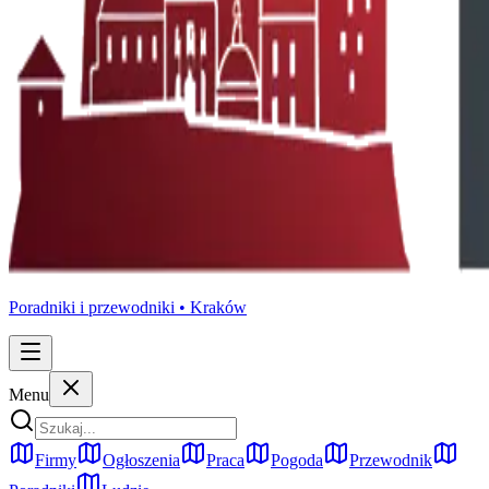
Poradniki i przewodniki •
Kraków
Menu
Firmy
Ogłoszenia
Praca
Pogoda
Przewodnik