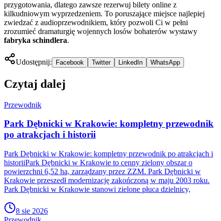
przygotowania, dlatego zawsze rezerwuj bilety online z
kilkudniowym wyprzedzeniem. To poruszające miejsce najlepiej
zwiedzać z audioprzewodnikiem, który pozwoli Ci w pełni
zrozumieć dramaturgię wojennych losów bohaterów wystawy
fabryka schindlera
.
Udostępnij:
Facebook
Twitter
LinkedIn
WhatsApp
Czytaj dalej
Przewodnik
Park Dębnicki w Krakowie: kompletny przewodnik
po atrakcjach i historii
Park Dębnicki w Krakowie: kompletny przewodnik po atrakcjach i
historiiPark Dębnicki w Krakowie to cenny zielony obszar o
powierzchni 6,52 ha, zarządzany przez ZZM. Park Dębnicki w
Krakowie przeszedł modernizację zakończoną w maju 2003 roku.
Park Dębnicki w Krakowie stanowi zielone płuca dzielnicy,
8 sie 2026
Przewodnik