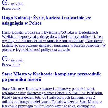
7 sie 2026
Przewodnik
Hugo Kołłątaj: Życie, kariera i najważniejsze
osiągnięcia w Polsce
Hugo Kołłątaj urodził się 1 kwietnia 1750 roku w Dederkałach
Wielkich, rozpoczynając drogę do wielkiej kariery publicznej. Ten
wybitny reformator działał w ramach Komisji Edukacji Narodowej,
kształtując nowoczesne standardy nauczania w Rzeczypospolitej. W
praktyce jego działalność polityczna zrewolu
7 sie 2026
Przewodnik
Stare Miasto w Krakowie: kompletny przewodnik
po pomniku historii
Stare Miasto w Krakowie stanowi unikatowy pomnik historii
wpisany na listę światowego dziedzictwa UNESCO w 1978 roku.
Każdy turysta doceni tutaj 331 zabytkowych kamienic oraz 2
miliony ruchomych dzieł sztuki. To robi wrażenie. Stare Miasto w
Krakowie przyciąga miliony osób każdego roku, oferując nie