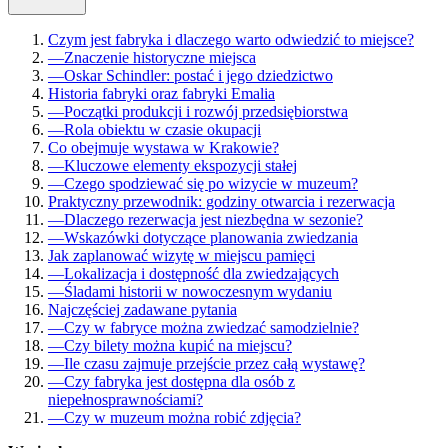
Czym jest fabryka i dlaczego warto odwiedzić to miejsce?
—
Znaczenie historyczne miejsca
—
Oskar Schindler: postać i jego dziedzictwo
Historia fabryki oraz fabryki Emalia
—
Początki produkcji i rozwój przedsiębiorstwa
—
Rola obiektu w czasie okupacji
Co obejmuje wystawa w Krakowie?
—
Kluczowe elementy ekspozycji stałej
—
Czego spodziewać się po wizycie w muzeum?
Praktyczny przewodnik: godziny otwarcia i rezerwacja
—
Dlaczego rezerwacja jest niezbędna w sezonie?
—
Wskazówki dotyczące planowania zwiedzania
Jak zaplanować wizytę w miejscu pamięci
—
Lokalizacja i dostępność dla zwiedzających
—
Śladami historii w nowoczesnym wydaniu
Najczęściej zadawane pytania
—
Czy w fabryce można zwiedzać samodzielnie?
—
Czy bilety można kupić na miejscu?
—
Ile czasu zajmuje przejście przez całą wystawę?
—
Czy fabryka jest dostępna dla osób z
niepełnosprawnościami?
—
Czy w muzeum można robić zdjęcia?