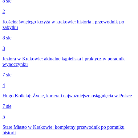
8 sie
2
Kościół świętego krzyża w krakowie: historia i przewodnik po
zabytku
8 sie
3
Jeziora w Krakowie: aktualne kąpieliska i praktyczny poradnik
wypoczynku
7 sie
4
Hugo Kołłątaj: Życie, kariera i najważniejsze osiągnięcia w Polsce
7 sie
5
Stare Miasto w Krakowie: kompletny przewodnik po pomniku
historii