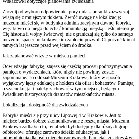
Wskazówki dotyczące planowania zwiedzania
Zacznij od wyboru odpowiedniej pory dnia – poranki zazwyczaj
wiążą się z mniejszym tłokiem. Zwróć uwagę na lokalizację:
muzeum mieści się w budynku administracyjnym dawnej fabryki,
więc łatwo do niego dojechać komunikacją miejską. Jeśli interesuje
Cię historia ii wojny światowej, nie ograniczaj się tylko do samego
muzeum; spacer po krakowskim zabłociu pozwoli Ci poczuć klimat
tamtych lat jeszcze przed wejściem do środka.
Jak zaplanować wizytę w miejscu pamięci
Odwiedzając fabrykę, stajesz się częścią procesu podtrzymywania
pamięci o wydarzeniach, które nigdy nie powinny zostać
zapomniane. To oddział Muzeum Krakowa, który w sposób
wyjątkowy łączy edukację z hołdem dla ofiar i bohaterów. Pamiętaj
o szacunku, jaki należy zachować w tym miejscu, będącym
świadkiem historycznych dramatów mieszkańców miasta.
Lokalizacja i dostępność dla zwiedzających
Fabryka mieści się przy ulicy Lipowej 4 w Krakowie. Jest to
miejsce bardzo dobrze skomunikowane z resztą miasta. Muzeum
Krakowa zadbało o to, by obiekt był dostępny dla różnych grup
odbiorców, oferując zarówno ścieżki edukacyjne, jak i
udogodnienia dla osób niepełnosprawnych. Pamiętaj, że adres 4 w