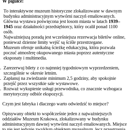
W pigułce:
To interaktywne muzeum historyczne zlokalizowane w dawnym
budynku administracyjnym wytwórni naczyń emaliowanych.
Główna wystawa poświęcona jest losom miasta w latach
1939–
1945
oraz działalności przedsiębiorcy, który ocalił ponad 1100
osób.
Najważniejszą poradą jest wcześniejsza rezerwacja biletów online,
ponieważ dzienne limity wejść są ściśle przestrzegane.
Muzeum oferuje unikalną ścieżkę edukacyjną, która pozwala
poczuć atmosferę okupowanego miasta poprzez autentyczne
eksponaty i multimedia.
Zarezerwuj bilety z co najmniej tygodniowym wyprzedzeniem,
szczególnie w okresie letnim.
Zaplanuj na zwiedzanie minimum 2,5 godziny, aby spokojnie
przejść przez wszystkie sale wystawowe.
Rozważ wykupienie usługi przewodnika, co znacznie wzbogaca
merytoryczny odbiór ekspozycji.
Czym jest fabryka i dlaczego warto odwiedzić to miejsce?
Opisywany obiekt to współcześnie jeden z najważniejszych
oddziałów Muzeum Krakowa, zlokalizowany w budynku
administracyjnym dawnej wytwórni naczyń emaliowanych. Miejsce
to nie jest jedynie zwykłym obiektem muzealnym, lecz przestrzenią