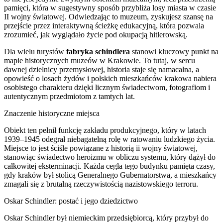
pamięci, która w sugestywny sposób przybliża losy miasta w czasie
II wojny światowej. Odwiedzając to muzeum, zyskujesz szansę na
przejście przez interaktywną ścieżkę edukacyjną, która pozwala
zrozumieć, jak wyglądało życie pod okupacją hitlerowską.
Dla wielu turystów
fabryka schindlera
stanowi kluczowy punkt na
mapie historycznych muzeów w Krakowie. To tutaj, w sercu
dawnej dzielnicy przemysłowej, historia staje się namacalna, a
opowieść o losach żydów i polskich mieszkańców krakowa nabiera
osobistego charakteru dzięki licznym świadectwom, fotografiom i
autentycznym przedmiotom z tamtych lat.
Znaczenie historyczne miejsca
Obiekt ten pełnił funkcję zakładu produkcyjnego, który w latach
1939–1945 odegrał niebagatelną rolę w ratowaniu ludzkiego życia.
Miejsce to jest ściśle powiązane z historią ii wojny światowej,
stanowiąc świadectwo heroizmu w obliczu systemu, który dążył do
całkowitej eksterminacji. Każda cegła tego budynku pamięta czasy,
gdy kraków był stolicą Generalnego Gubernatorstwa, a mieszkańcy
zmagali się z brutalną rzeczywistością nazistowskiego terroru.
Oskar Schindler: postać i jego dziedzictwo
Oskar Schindler był niemieckim przedsiębiorcą, który przybył do