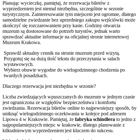
Planując wycieczkę, pamiętaj, że rezerwacja biletów z
wyprzedzeniem jest niemal niezbędna, szczególnie w sezonie
turystycznym. Zainteresowanie tym miejscem jest ogromne, dlatego
samodzielne zwiedzanie bez uprzedniego zakupu wejściówki może
skończyć się rozczarowaniem przy kasie. Godziny otwarcia
muzeum są dostosowane do potrzeb turystów, jednak warto
sprawdzać aktualne informacje na oficjalnej stronie internetowej
Muzeum Krakowa.
Sprawdź aktualny cennik na stronie muzeum przed wizytą.
Przygotuj się na dużą ilość tekstu do przeczytania w salach
wystawowych.
Wybierz obuwie wygodne do wielogodzinnego chodzenia po
twardych posadzkach.
Dlaczego rezerwacja jest niezbędna w sezonie?
Liczba zwiedzających wpuszczanych do muzeum w jednym czasie
jest ograniczona ze względów bezpieczeństwa i komfortu
zwiedzania. Rezerwacja biletów online to najpewniejszy sposób, by
uniknąć wielogodzinnego oczekiwania w kolejce pod adresem
Lipowa 4 w Krakowie. Pamiętaj, że
fabryka schindlera
to jedno z
najpopularniejszych miejsc w krakowie, dlatego planowanie z
kilkudniowym wyprzedzeniem jest kluczem do sukcesu.