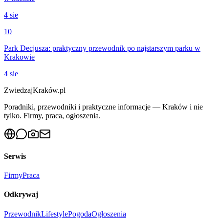
4 sie
10
Park Decjusza: praktyczny przewodnik po najstarszym parku w
Krakowie
4 sie
ZwiedzajKraków.pl
Poradniki, przewodniki i praktyczne informacje — Kraków i nie
tylko. Firmy, praca, ogłoszenia.
Serwis
Firmy
Praca
Odkrywaj
Przewodnik
Lifestyle
Pogoda
Ogłoszenia