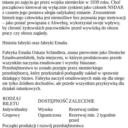
miasta po zajęciu go przez wojska niemieckie w 1939 roku. Choć
początkowo kierował się wyłącznie zyskiem jako członek NSDAP,
z czasem jego postawa uległa radykalnej zmianie. Zrozumienie
historii tego człowieka jest niemożliwe bez poznania jego motywacji
– jako postać powiązana z Abwehrą, wykorzystał swoje wpływy,
by chronić żydowskich pracowników przed wywózką do obozu
pracy czy obozu zagłady.
Historia fabryki oraz fabryki Emalia
Fabryka Emalia Oskara Schindlera, znana pierwotnie jako Deutsche
Emailwarenfabrik, była miejscem, w którym produkowano przede
wszystkim naczynia emaliowane i wyroby blaszane.
Przedsiębiorstwo to zostało przejęte przez niemieckiego
przedsiębiorcę, który przekształcił podupadły zakład w sprawnie
działający biznes. Fabryka naczyń emaliowanych stała się dla niego
nie tylko źródłem dochodów, ale przede wszystkim przykrywką dla
działań ratunkowych.
RODZAJ
DOSTĘPNOŚĆ
ZALECENIE
BILETU
Indywidualny
Wysoka
Rezerwuj online
Grupowy
Ograniczona
Rezerwuj min. 2 tygodnie
przed
Początki produkcji i rozwój przedsiębiorstwa