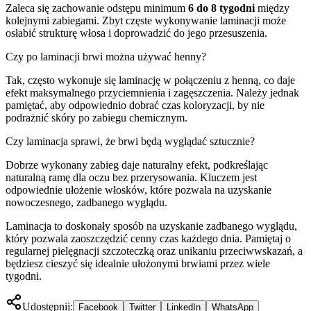
Zaleca się zachowanie odstępu minimum
6 do 8 tygodni
między
kolejnymi zabiegami. Zbyt częste wykonywanie laminacji może
osłabić strukturę włosa i doprowadzić do jego przesuszenia.
Czy po laminacji brwi można używać henny?
Tak, często wykonuje się laminację w połączeniu z henną, co daje
efekt maksymalnego przyciemnienia i zagęszczenia. Należy jednak
pamiętać, aby odpowiednio dobrać czas koloryzacji, by nie
podrażnić skóry po zabiegu chemicznym.
Czy laminacja sprawi, że brwi będą wyglądać sztucznie?
Dobrze wykonany zabieg daje naturalny efekt, podkreślając
naturalną ramę dla oczu bez przerysowania. Kluczem jest
odpowiednie ułożenie włosków, które pozwala na uzyskanie
nowoczesnego, zadbanego wyglądu.
Laminacja to doskonały sposób na uzyskanie zadbanego wyglądu,
który pozwala zaoszczędzić cenny czas każdego dnia. Pamiętaj o
regularnej pielęgnacji szczoteczką oraz unikaniu przeciwwskazań, a
będziesz cieszyć się idealnie ułożonymi brwiami przez wiele
tygodni.
Udostępnij:
Facebook
Twitter
LinkedIn
WhatsApp