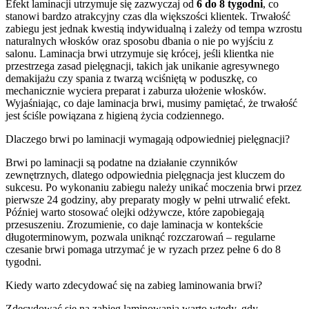
Efekt laminacji utrzymuje się zazwyczaj od
6 do 8 tygodni
, co
stanowi bardzo atrakcyjny czas dla większości klientek. Trwałość
zabiegu jest jednak kwestią indywidualną i zależy od tempa wzrostu
naturalnych włosków oraz sposobu dbania o nie po wyjściu z
salonu. Laminacja brwi utrzymuje się krócej, jeśli klientka nie
przestrzega zasad pielęgnacji, takich jak unikanie agresywnego
demakijażu czy spania z twarzą wciśniętą w poduszkę, co
mechanicznie wyciera preparat i zaburza ułożenie włosków.
Wyjaśniając, co daje laminacja brwi, musimy pamiętać, że trwałość
jest ściśle powiązana z higieną życia codziennego.
Dlaczego brwi po laminacji wymagają odpowiedniej pielęgnacji?
Brwi po laminacji są podatne na działanie czynników
zewnętrznych, dlatego odpowiednia pielęgnacja jest kluczem do
sukcesu. Po wykonaniu zabiegu należy unikać moczenia brwi przez
pierwsze 24 godziny, aby preparaty mogły w pełni utrwalić efekt.
Później warto stosować olejki odżywcze, które zapobiegają
przesuszeniu. Zrozumienie, co daje laminacja w kontekście
długoterminowym, pozwala uniknąć rozczarowań – regularne
czesanie brwi pomaga utrzymać je w ryzach przez pełne 6 do 8
tygodni.
Kiedy warto zdecydować się na zabieg laminowania brwi?
Zdecydować się na zabieg laminowania warto wtedy, gdy