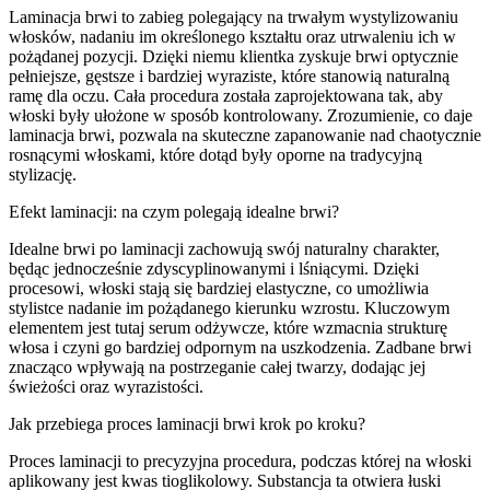
Laminacja brwi to zabieg polegający na trwałym wystylizowaniu
włosków, nadaniu im określonego kształtu oraz utrwaleniu ich w
pożądanej pozycji. Dzięki niemu klientka zyskuje brwi optycznie
pełniejsze, gęstsze i bardziej wyraziste, które stanowią naturalną
ramę dla oczu. Cała procedura została zaprojektowana tak, aby
włoski były ułożone w sposób kontrolowany. Zrozumienie, co daje
laminacja brwi, pozwala na skuteczne zapanowanie nad chaotycznie
rosnącymi włoskami, które dotąd były oporne na tradycyjną
stylizację.
Efekt laminacji: na czym polegają idealne brwi?
Idealne brwi po laminacji zachowują swój naturalny charakter,
będąc jednocześnie zdyscyplinowanymi i lśniącymi. Dzięki
procesowi, włoski stają się bardziej elastyczne, co umożliwia
stylistce nadanie im pożądanego kierunku wzrostu. Kluczowym
elementem jest tutaj serum odżywcze, które wzmacnia strukturę
włosa i czyni go bardziej odpornym na uszkodzenia. Zadbane brwi
znacząco wpływają na postrzeganie całej twarzy, dodając jej
świeżości oraz wyrazistości.
Jak przebiega proces laminacji brwi krok po kroku?
Proces laminacji to precyzyjna procedura, podczas której na włoski
aplikowany jest kwas tioglikolowy. Substancja ta otwiera łuski