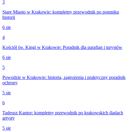
3
Stare Miasto w Krakowie: kompletny przewodnik po pomniku
historii
6 sie
4
Kościół św. Kingi w Krakowie: Poradnik dla parafian i turystów
6 sie
5
Powodzie w Krakowie: historia, zagrożenia i praktyczny poradnik
ochrony
5 sie
6
Tadeusz Kantor: kompletny przewodnik po krakowskich śladach
artysty
5 sie