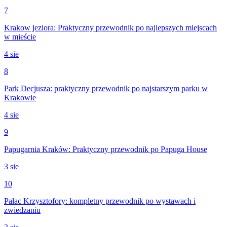
7
Krakow jeziora: Praktyczny przewodnik po najlepszych miejscach
w mieście
4 sie
8
Park Decjusza: praktyczny przewodnik po najstarszym parku w
Krakowie
4 sie
9
Papugarnia Kraków: Praktyczny przewodnik po Papuga House
3 sie
10
Pałac Krzysztofory: kompletny przewodnik po wystawach i
zwiedzaniu