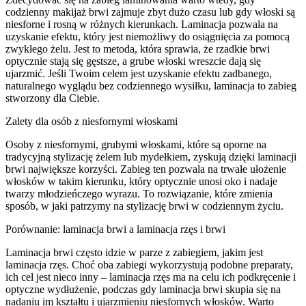
codzienny makijaż brwi zajmuje zbyt dużo czasu lub gdy włoski są
niesforne i rosną w różnych kierunkach. Laminacja pozwala na
uzyskanie efektu, który jest niemożliwy do osiągnięcia za pomocą
zwykłego żelu. Jest to metoda, która sprawia, że rzadkie brwi
optycznie stają się gęstsze, a grube włoski wreszcie dają się
ujarzmić. Jeśli Twoim celem jest uzyskanie efektu zadbanego,
naturalnego wyglądu bez codziennego wysiłku, laminacja to zabieg
stworzony dla Ciebie.
Zalety dla osób z niesfornymi włoskami
Osoby z niesfornymi, grubymi włoskami, które są oporne na
tradycyjną stylizację żelem lub mydełkiem, zyskują dzięki laminacji
brwi największe korzyści. Zabieg ten pozwala na trwałe ułożenie
włosków w takim kierunku, który optycznie unosi oko i nadaje
twarzy młodzieńczego wyrazu. To rozwiązanie, które zmienia
sposób, w jaki patrzymy na stylizację brwi w codziennym życiu.
Porównanie: laminacja brwi a laminacja rzęs i brwi
Laminacja brwi często idzie w parze z zabiegiem, jakim jest
laminacja rzęs. Choć oba zabiegi wykorzystują podobne preparaty,
ich cel jest nieco inny – laminacja rzęs ma na celu ich podkręcenie i
optyczne wydłużenie, podczas gdy laminacja brwi skupia się na
nadaniu im kształtu i ujarzmieniu niesfornych włosków. Warto