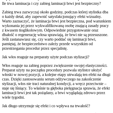
Ile trwa laminacja i czy zabieg laminacji brwi jest bezpieczny?
Zabieg trwa zazwyczaj około godziny, podczas której stylistka dba
o każdy detal, aby zapewnić satysfakcjonujący efekt wizualny.
Warto zaznaczyć, że laminacja brwi jest bezpieczna, pod warunkiem
wykonania jej przez wykwalifikowaną osobę znającą zasady pracy
z kwasem tioglikolowym. Odpowiednie przygotowanie oraz
dbałość o regenerację włosa sprawiają, że brwi nie są przesuszone.
Jeśli zastanawiasz się, czy warto poddać się laminacji brwi,
pamiętaj, że bezpieczeństwo zależy przede wszystkim od
przestrzegania procedur przez specjalistę.
Jak włos reaguje na preparaty użyte podczas stylizacji?
Włos reaguje na zabieg poprzez zwiększenie swojej elastyczności.
Preparat użyty na początku procedury pozwala stylistce ułożyć
włoski w nowej pozycji, a kolejne etapy utrwalają ten efekt na długi
czas. Dzięki zastosowaniu serum odżywczego na zakończenie
stylizacji, włos nie traci naturalnej kondycji, a wręcz przeciwnie –
staje się lśniący. To właśnie ta głęboka pielęgnacja sprawia, że efekt
laminacji brwi jest tak pożądany, a brwi wyglądają zdrowo przez
wiele tygodni.
Jak długo utrzymuje się efekt i co wpływa na trwałość?