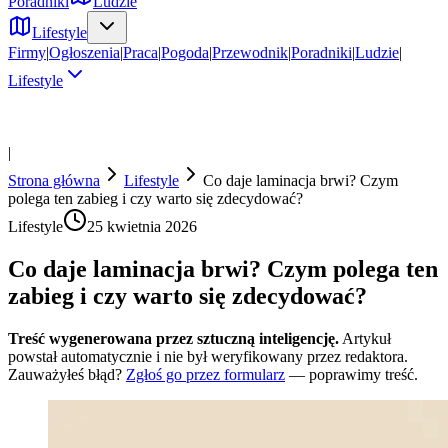
Poradniki
Ludzie
Lifestyle
Firmy
|
Ogłoszenia
|
Praca
|
Pogoda
|
Przewodnik
|
Poradniki
|
Ludzie
|
Lifestyle
|
Strona główna
Lifestyle
Co daje laminacja brwi? Czym
polega ten zabieg i czy warto się zdecydować?
Lifestyle
25 kwietnia 2026
Co daje laminacja brwi? Czym polega ten
zabieg i czy warto się zdecydować?
Treść wygenerowana przez sztuczną inteligencję.
Artykuł
powstał automatycznie i nie był weryfikowany przez redaktora.
Zauważyłeś błąd?
Zgłoś go przez formularz
— poprawimy treść.