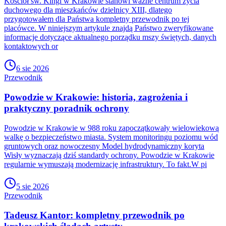
Kościół św. Kingi w Krakowie stanowi ważne centrum życia
duchowego dla mieszkańców dzielnicy XIII, dlatego
przygotowałem dla Państwa kompletny przewodnik po tej
placówce. W niniejszym artykule znajdą Państwo zweryfikowane
informacje dotyczące aktualnego porządku mszy świętych, danych
kontaktowych or
6 sie 2026
Przewodnik
Powodzie w Krakowie: historia, zagrożenia i
praktyczny poradnik ochrony
Powodzie w Krakowie w 988 roku zapoczątkowały wielowiekową
walkę o bezpieczeństwo miasta. System monitoringu poziomu wód
gruntowych oraz nowoczesny Model hydrodynamiczny koryta
Wisły wyznaczają dziś standardy ochrony. Powodzie w Krakowie
regularnie wymuszają modernizację infrastruktury. To fakt.W pi
5 sie 2026
Przewodnik
Tadeusz Kantor: kompletny przewodnik po