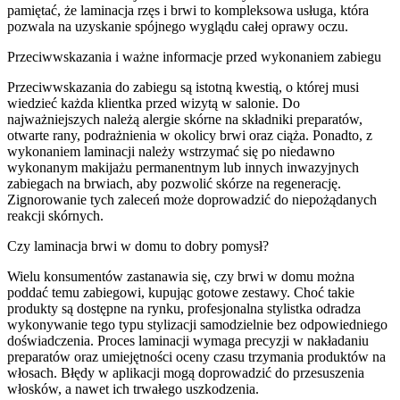
pamiętać, że laminacja rzęs i brwi to kompleksowa usługa, która
pozwala na uzyskanie spójnego wyglądu całej oprawy oczu.
Przeciwwskazania i ważne informacje przed wykonaniem zabiegu
Przeciwwskazania do zabiegu są istotną kwestią, o której musi
wiedzieć każda klientka przed wizytą w salonie. Do
najważniejszych należą alergie skórne na składniki preparatów,
otwarte rany, podrażnienia w okolicy brwi oraz ciąża. Ponadto, z
wykonaniem laminacji należy wstrzymać się po niedawno
wykonanym makijażu permanentnym lub innych inwazyjnych
zabiegach na brwiach, aby pozwolić skórze na regenerację.
Zignorowanie tych zaleceń może doprowadzić do niepożądanych
reakcji skórnych.
Czy laminacja brwi w domu to dobry pomysł?
Wielu konsumentów zastanawia się, czy brwi w domu można
poddać temu zabiegowi, kupując gotowe zestawy. Choć takie
produkty są dostępne na rynku, profesjonalna stylistka odradza
wykonywanie tego typu stylizacji samodzielnie bez odpowiedniego
doświadczenia. Proces laminacji wymaga precyzji w nakładaniu
preparatów oraz umiejętności oceny czasu trzymania produktów na
włosach. Błędy w aplikacji mogą doprowadzić do przesuszenia
włosków, a nawet ich trwałego uszkodzenia.