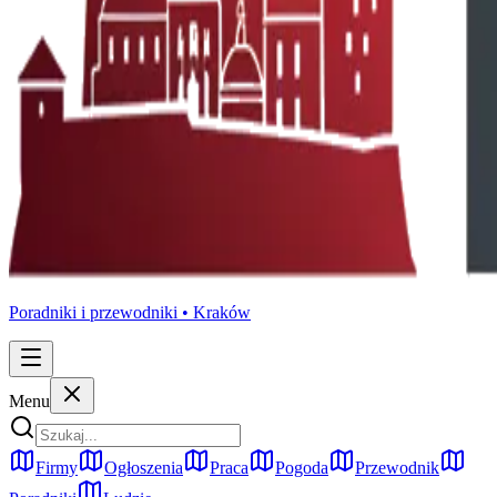
Poradniki i przewodniki •
Kraków
Menu
Firmy
Ogłoszenia
Praca
Pogoda
Przewodnik