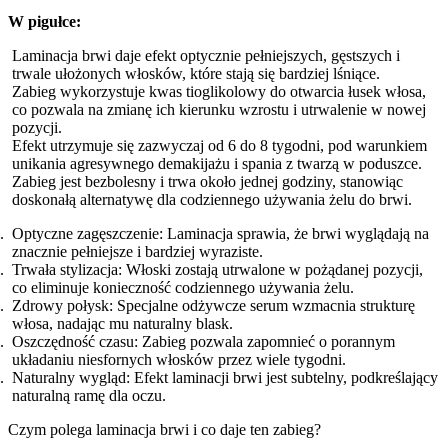
W pigułce:
Laminacja brwi daje efekt optycznie pełniejszych, gęstszych i
trwale ułożonych włosków, które stają się bardziej lśniące.
Zabieg wykorzystuje kwas tioglikolowy do otwarcia łusek włosa,
co pozwala na zmianę ich kierunku wzrostu i utrwalenie w nowej
pozycji.
Efekt utrzymuje się zazwyczaj od 6 do 8 tygodni, pod warunkiem
unikania agresywnego demakijażu i spania z twarzą w poduszce.
Zabieg jest bezbolesny i trwa około jednej godziny, stanowiąc
doskonałą alternatywę dla codziennego używania żelu do brwi.
Optyczne zagęszczenie: Laminacja sprawia, że brwi wyglądają na
znacznie pełniejsze i bardziej wyraziste.
Trwała stylizacja: Włoski zostają utrwalone w pożądanej pozycji,
co eliminuje konieczność codziennego używania żelu.
Zdrowy połysk: Specjalne odżywcze serum wzmacnia strukturę
włosa, nadając mu naturalny blask.
Oszczędność czasu: Zabieg pozwala zapomnieć o porannym
układaniu niesfornych włosków przez wiele tygodni.
Naturalny wygląd: Efekt laminacji brwi jest subtelny, podkreślający
naturalną ramę dla oczu.
Czym polega laminacja brwi i co daje ten zabieg?