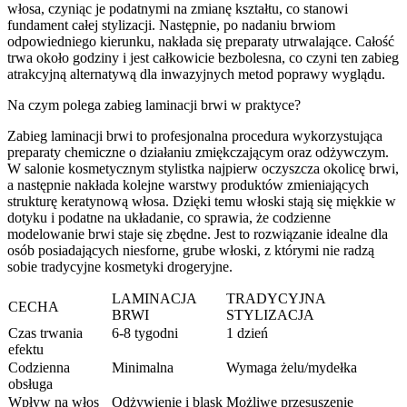
włosa, czyniąc je podatnymi na zmianę kształtu, co stanowi
fundament całej stylizacji. Następnie, po nadaniu brwiom
odpowiedniego kierunku, nakłada się preparaty utrwalające. Całość
trwa około godziny i jest całkowicie bezbolesna, co czyni ten zabieg
atrakcyjną alternatywą dla inwazyjnych metod poprawy wyglądu.
Na czym polega zabieg laminacji brwi w praktyce?
Zabieg laminacji brwi to profesjonalna procedura wykorzystująca
preparaty chemiczne o działaniu zmiękczającym oraz odżywczym.
W salonie kosmetycznym stylistka najpierw oczyszcza okolicę brwi,
a następnie nakłada kolejne warstwy produktów zmieniających
strukturę keratynową włosa. Dzięki temu włoski stają się miękkie w
dotyku i podatne na układanie, co sprawia, że codzienne
modelowanie brwi staje się zbędne. Jest to rozwiązanie idealne dla
osób posiadających niesforne, grube włoski, z którymi nie radzą
sobie tradycyjne kosmetyki drogeryjne.
LAMINACJA
TRADYCYJNA
CECHA
BRWI
STYLIZACJA
Czas trwania
6-8 tygodni
1 dzień
efektu
Codzienna
Minimalna
Wymaga żelu/mydełka
obsługa
Wpływ na włos
Odżywienie i blask
Możliwe przesuszenie