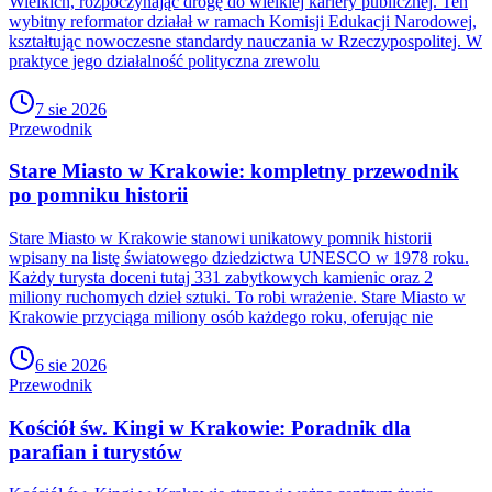
Wielkich, rozpoczynając drogę do wielkiej kariery publicznej. Ten
wybitny reformator działał w ramach Komisji Edukacji Narodowej,
kształtując nowoczesne standardy nauczania w Rzeczypospolitej. W
praktyce jego działalność polityczna zrewolu
7 sie 2026
Przewodnik
Stare Miasto w Krakowie: kompletny przewodnik
po pomniku historii
Stare Miasto w Krakowie stanowi unikatowy pomnik historii
wpisany na listę światowego dziedzictwa UNESCO w 1978 roku.
Każdy turysta doceni tutaj 331 zabytkowych kamienic oraz 2
miliony ruchomych dzieł sztuki. To robi wrażenie. Stare Miasto w
Krakowie przyciąga miliony osób każdego roku, oferując nie
6 sie 2026
Przewodnik
Kościół św. Kingi w Krakowie: Poradnik dla
parafian i turystów