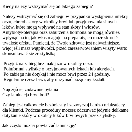
Kiedy należy wstrzymać się od takiego zabiegu?
Należy wstrzymać się od zabiegu w przypadku wystąpienia infekcji
oczu, chorób skóry w okolicy brwi lub przyjmowania silnych
leków, które mogą wpływać na stan skóry i włosów.
Antybiotykoterapia oraz zaburzenia hormonalne mogą również
wpłynąć na to, jak włos reaguje na preparaty, co może skrócić
trwałość efektu. Pamiętaj, że Twoje zdrowie jest najważniejsze,
więc jeśli masz wątpliwości, przed zarezerwowaniem wizyty warto
skonsultować się ze stylistką.
Przyjdź na zabieg bez makijażu w okolicy oczu.
Poinformuj stylistkę o przyjmowanych lekach lub alergiach.
Po zabiegu nie dotykaj i nie mocz brwi przez 24 godziny.
Regularnie czesz brwi, aby utrzymać pożądany kształt.
Najczęściej zadawane pytania
Czy laminacja brwi boli?
Zabieg jest całkowicie bezbolesny i zazwyczaj bardzo relaksujący
dla klientki. Podczas procedury możesz odczuwać jedynie delikatne
dotykanie skóry w okolicy łuków brwiowych przez stylistkę.
Jak często można powtarzać laminację?