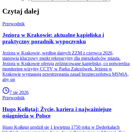
Czytaj dalej
Przewodnik
Jeziora w Krakowie: aktualne kąpieliska i
praktyczny poradnik wypoczynku
Jeziora w Krakowie, według danych ZZM z czerwca 2026,
stanowią kluczowy punkt rekreacyjny dla mieszkańców miasta.
Jeziora w Krakowie oferują zróżnicowane kąpielisko, co potwierdza
monitoring wizyjny CCTV w Parku Zakrzówek. Jeziora w
Krakowie wymagają przestrzegania zasad bezpieczeństwa MSWiA,
aby un
7 sie 2026
Przewodnik
Hugo Kołłątaj: Życie, kariera i najważniejsze
osiągnięcia w Polsce
Hugo Kołłątaj urodził się 1 kwietnia 1750 roku w Dederkałach