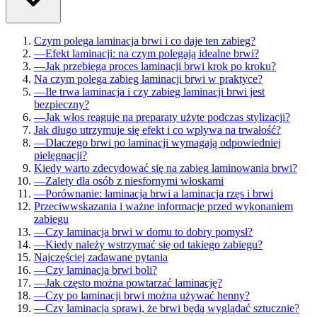
Czym polega laminacja brwi i co daje ten zabieg?
—
Efekt laminacji: na czym polegają idealne brwi?
—
Jak przebiega proces laminacji brwi krok po kroku?
Na czym polega zabieg laminacji brwi w praktyce?
—
Ile trwa laminacja i czy zabieg laminacji brwi jest
bezpieczny?
—
Jak włos reaguje na preparaty użyte podczas stylizacji?
Jak długo utrzymuje się efekt i co wpływa na trwałość?
—
Dlaczego brwi po laminacji wymagają odpowiedniej
pielęgnacji?
Kiedy warto zdecydować się na zabieg laminowania brwi?
—
Zalety dla osób z niesfornymi włoskami
—
Porównanie: laminacja brwi a laminacja rzęs i brwi
Przeciwwskazania i ważne informacje przed wykonaniem
zabiegu
—
Czy laminacja brwi w domu to dobry pomysł?
—
Kiedy należy wstrzymać się od takiego zabiegu?
Najczęściej zadawane pytania
—
Czy laminacja brwi boli?
—
Jak często można powtarzać laminację?
—
Czy po laminacji brwi można używać henny?
—
Czy laminacja sprawi, że brwi będą wyglądać sztucznie?