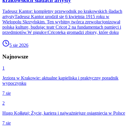
krakowskich śladach artysty
Tadeusz Kantor: kompletny przewodnik po krakowskich śladach
artystyTadeusz Kantor urodził się 6 kwietnia 1915 roku w
Wielopolu Skrzyńskim. Ten wybitny twórca zrewolucjonizował
polską kulturę, budując teatr Cricot 2 na fundamentach pamięci i
przedmiotów.W pigułce:Cricoteka gromadzi zbiory, które doku
5 sie 2026
Najnowsze
1
Jeziora w Krakowie: aktualne kąpieliska i praktyczny poradnik
wypoczynku
7 sie
2
Hugo Kołłątaj: Życie, kariera i najważniejsze osiągnięcia w Polsce
7 sie