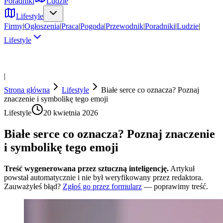
Poradniki
Ludzie
Lifestyle
Firmy
|
Ogłoszenia
|
Praca
|
Pogoda
|
Przewodnik
|
Poradniki
|
Ludzie
|
Lifestyle
|
Strona główna
Lifestyle
Białe serce co oznacza? Poznaj
znaczenie i symbolikę tego emoji
Lifestyle
20 kwietnia 2026
Białe serce co oznacza? Poznaj znaczenie
i symbolikę tego emoji
Treść wygenerowana przez sztuczną inteligencję.
Artykuł
powstał automatycznie i nie był weryfikowany przez redaktora.
Zauważyłeś błąd?
Zgłoś go przez formularz
— poprawimy treść.