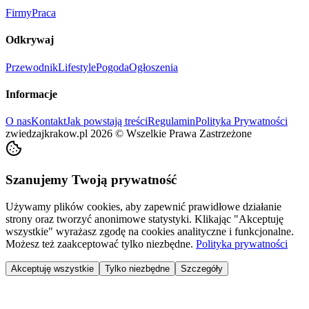
Firmy
Praca
Odkrywaj
Przewodnik
Lifestyle
Pogoda
Ogłoszenia
Informacje
O nas
Kontakt
Jak powstają treści
Regulamin
Polityka Prywatności
zwiedzajkrakow.pl
2026
©
Wszelkie Prawa Zastrzeżone
Szanujemy Twoją prywatność
Używamy plików cookies, aby zapewnić prawidłowe działanie
strony oraz tworzyć anonimowe statystyki. Klikając "Akceptuję
wszystkie" wyrażasz zgodę na cookies analityczne i funkcjonalne.
Możesz też zaakceptować tylko niezbędne.
Polityka prywatności
Akceptuję wszystkie
Tylko niezbędne
Szczegóły