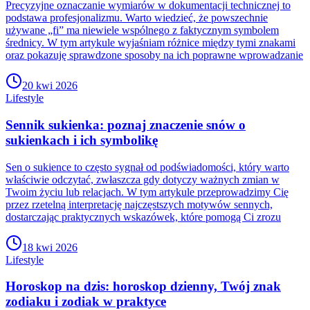
Precyzyjne oznaczanie wymiarów w dokumentacji technicznej to
podstawa profesjonalizmu. Warto wiedzieć, że powszechnie
używane „fi” ma niewiele wspólnego z faktycznym symbolem
średnicy. W tym artykule wyjaśniam różnice między tymi znakami
oraz pokazuję sprawdzone sposoby na ich poprawne wprowadzanie
20 kwi 2026
Lifestyle
Sennik sukienka: poznaj znaczenie snów o
sukienkach i ich symbolikę
Sen o sukience to często sygnał od podświadomości, który warto
właściwie odczytać, zwłaszcza gdy dotyczy ważnych zmian w
Twoim życiu lub relacjach. W tym artykule przeprowadzimy Cię
przez rzetelną interpretację najczęstszych motywów sennych,
dostarczając praktycznych wskazówek, które pomogą Ci zrozu
18 kwi 2026
Lifestyle
Horoskop na dzis: horoskop dzienny, Twój znak
zodiaku i zodiak w praktyce