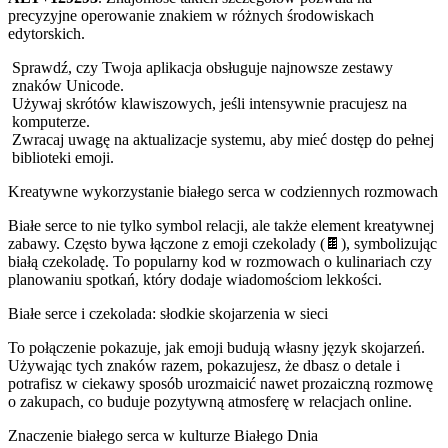
precyzyjne operowanie znakiem w różnych środowiskach
edytorskich.
Sprawdź, czy Twoja aplikacja obsługuje najnowsze zestawy
znaków Unicode.
Używaj skrótów klawiszowych, jeśli intensywnie pracujesz na
komputerze.
Zwracaj uwagę na aktualizacje systemu, aby mieć dostęp do pełnej
biblioteki emoji.
Kreatywne wykorzystanie białego serca w codziennych rozmowach
Białe serce to nie tylko symbol relacji, ale także element kreatywnej
zabawy. Często bywa łączone z emoji czekolady (🍫), symbolizując
białą czekoladę. To popularny kod w rozmowach o kulinariach czy
planowaniu spotkań, który dodaje wiadomościom lekkości.
Białe serce i czekolada: słodkie skojarzenia w sieci
To połączenie pokazuje, jak emoji budują własny język skojarzeń.
Używając tych znaków razem, pokazujesz, że dbasz o detale i
potrafisz w ciekawy sposób urozmaicić nawet prozaiczną rozmowę
o zakupach, co buduje pozytywną atmosferę w relacjach online.
Znaczenie białego serca w kulturze Białego Dnia