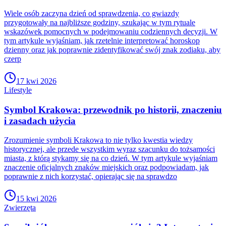
Wiele osób zaczyna dzień od sprawdzenia, co gwiazdy
przygotowały na najbliższe godziny, szukając w tym rytuale
wskazówek pomocnych w podejmowaniu codziennych decyzji. W
tym artykule wyjaśniam, jak rzetelnie interpretować horoskop
dzienny oraz jak poprawnie zidentyfikować swój znak zodiaku, aby
czerp
17 kwi 2026
Lifestyle
Symbol Krakowa: przewodnik po historii, znaczeniu
i zasadach użycia
Zrozumienie symboli Krakowa to nie tylko kwestia wiedzy
historycznej, ale przede wszystkim wyraz szacunku do tożsamości
miasta, z którą stykamy się na co dzień. W tym artykule wyjaśniam
znaczenie oficjalnych znaków miejskich oraz podpowiadam, jak
poprawnie z nich korzystać, opierając się na sprawdzo
15 kwi 2026
Zwierzęta