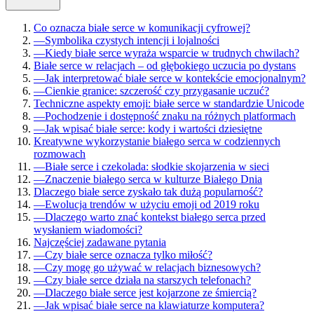
Co oznacza białe serce w komunikacji cyfrowej?
—
Symbolika czystych intencji i lojalności
—
Kiedy białe serce wyraża wsparcie w trudnych chwilach?
Białe serce w relacjach – od głębokiego uczucia po dystans
—
Jak interpretować białe serce w kontekście emocjonalnym?
—
Cienkie granice: szczerość czy przygasanie uczuć?
Techniczne aspekty emoji: białe serce w standardzie Unicode
—
Pochodzenie i dostępność znaku na różnych platformach
—
Jak wpisać białe serce: kody i wartości dziesiętne
Kreatywne wykorzystanie białego serca w codziennych
rozmowach
—
Białe serce i czekolada: słodkie skojarzenia w sieci
—
Znaczenie białego serca w kulturze Białego Dnia
Dlaczego białe serce zyskało tak dużą popularność?
—
Ewolucja trendów w użyciu emoji od 2019 roku
—
Dlaczego warto znać kontekst białego serca przed
wysłaniem wiadomości?
Najczęściej zadawane pytania
—
Czy białe serce oznacza tylko miłość?
—
Czy mogę go używać w relacjach biznesowych?
—
Czy białe serce działa na starszych telefonach?
—
Dlaczego białe serce jest kojarzone ze śmiercią?
—
Jak wpisać białe serce na klawiaturze komputera?