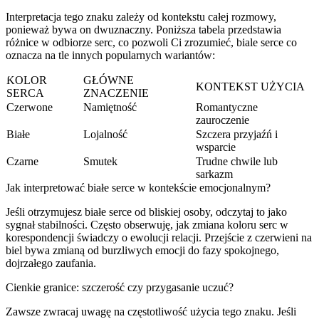
Interpretacja tego znaku zależy od kontekstu całej rozmowy,
ponieważ bywa on dwuznaczny. Poniższa tabela przedstawia
różnice w odbiorze serc, co pozwoli Ci zrozumieć, biale serce co
oznacza na tle innych popularnych wariantów:
KOLOR
GŁÓWNE
KONTEKST UŻYCIA
SERCA
ZNACZENIE
Czerwone
Namiętność
Romantyczne
zauroczenie
Białe
Lojalność
Szczera przyjaźń i
wsparcie
Czarne
Smutek
Trudne chwile lub
sarkazm
Jak interpretować białe serce w kontekście emocjonalnym?
Jeśli otrzymujesz białe serce od bliskiej osoby, odczytaj to jako
sygnał stabilności. Często obserwuję, jak zmiana koloru serc w
korespondencji świadczy o ewolucji relacji. Przejście z czerwieni na
biel bywa zmianą od burzliwych emocji do fazy spokojnego,
dojrzałego zaufania.
Cienkie granice: szczerość czy przygasanie uczuć?
Zawsze zwracaj uwagę na częstotliwość użycia tego znaku. Jeśli