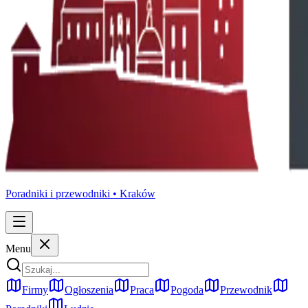
Poradniki i przewodniki •
Kraków
Menu
Firmy
Ogłoszenia
Praca
Pogoda
Przewodnik