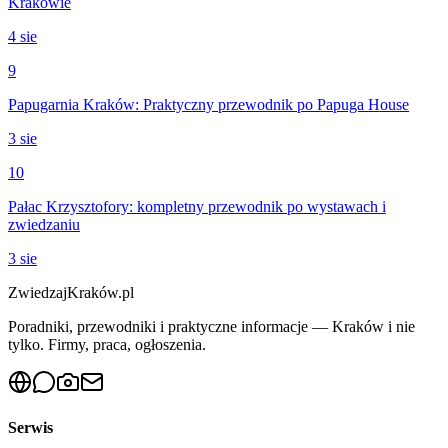
Krakowie
4 sie
9
Papugarnia Kraków: Praktyczny przewodnik po Papuga House
3 sie
10
Pałac Krzysztofory: kompletny przewodnik po wystawach i
zwiedzaniu
3 sie
ZwiedzajKraków.pl
Poradniki, przewodniki i praktyczne informacje — Kraków i nie
tylko. Firmy, praca, ogłoszenia.
Serwis