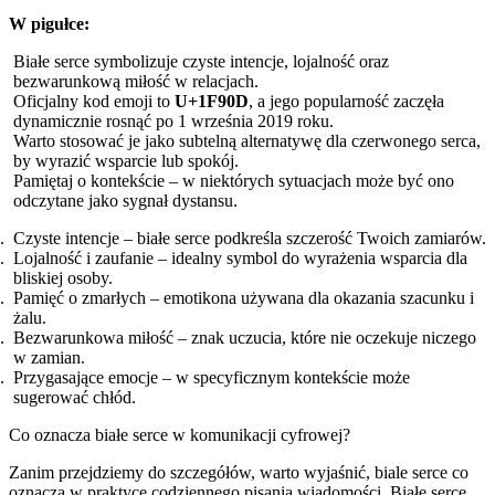
W pigułce:
Białe serce symbolizuje czyste intencje, lojalność oraz
bezwarunkową miłość w relacjach.
Oficjalny kod emoji to
U+1F90D
, a jego popularność zaczęła
dynamicznie rosnąć po 1 września 2019 roku.
Warto stosować je jako subtelną alternatywę dla czerwonego serca,
by wyrazić wsparcie lub spokój.
Pamiętaj o kontekście – w niektórych sytuacjach może być ono
odczytane jako sygnał dystansu.
Czyste intencje – białe serce podkreśla szczerość Twoich zamiarów.
Lojalność i zaufanie – idealny symbol do wyrażenia wsparcia dla
bliskiej osoby.
Pamięć o zmarłych – emotikona używana dla okazania szacunku i
żalu.
Bezwarunkowa miłość – znak uczucia, które nie oczekuje niczego
w zamian.
Przygasające emocje – w specyficznym kontekście może
sugerować chłód.
Co oznacza białe serce w komunikacji cyfrowej?
Zanim przejdziemy do szczegółów, warto wyjaśnić, biale serce co
oznacza w praktyce codziennego pisania wiadomości. Białe serce,