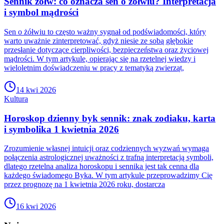
Sennik żółw: co oznacza sen o żółwiu? Interpretacja
i symbol mądrości
Sen o żółwiu to często ważny sygnał od podświadomości, który
warto uważnie zinterpretować, gdyż niesie ze sobą głębokie
przesłanie dotyczące cierpliwości, bezpieczeństwa oraz życiowej
mądrości. W tym artykule, opierając się na rzetelnej wiedzy i
wieloletnim doświadczeniu w pracy z tematyką zwierząt,
14 kwi 2026
Kultura
Horoskop dzienny byk sennik: znak zodiaku, karta
i symbolika 1 kwietnia 2026
Zrozumienie własnej intuicji oraz codziennych wyzwań wymaga
połączenia astrologicznej uważności z trafną interpretacją symboli,
dlatego rzetelna analiza horoskopu i sennika jest tak cenna dla
każdego świadomego Byka. W tym artykule przeprowadzimy Cię
przez prognozę na 1 kwietnia 2026 roku, dostarcza
16 kwi 2026