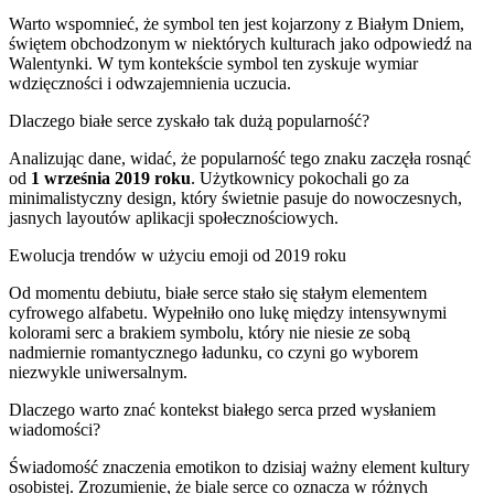
Warto wspomnieć, że symbol ten jest kojarzony z Białym Dniem,
świętem obchodzonym w niektórych kulturach jako odpowiedź na
Walentynki. W tym kontekście symbol ten zyskuje wymiar
wdzięczności i odwzajemnienia uczucia.
Dlaczego białe serce zyskało tak dużą popularność?
Analizując dane, widać, że popularność tego znaku zaczęła rosnąć
od
1 września 2019 roku
. Użytkownicy pokochali go za
minimalistyczny design, który świetnie pasuje do nowoczesnych,
jasnych layoutów aplikacji społecznościowych.
Ewolucja trendów w użyciu emoji od 2019 roku
Od momentu debiutu, białe serce stało się stałym elementem
cyfrowego alfabetu. Wypełniło ono lukę między intensywnymi
kolorami serc a brakiem symbolu, który nie niesie ze sobą
nadmiernie romantycznego ładunku, co czyni go wyborem
niezwykle uniwersalnym.
Dlaczego warto znać kontekst białego serca przed wysłaniem
wiadomości?
Świadomość znaczenia emotikon to dzisiaj ważny element kultury
osobistej. Zrozumienie, że biale serce co oznacza w różnych