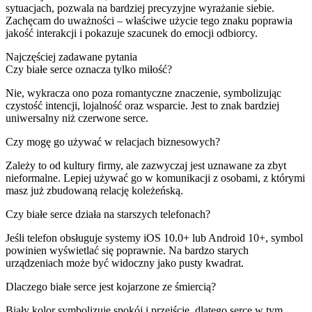
sytuacjach, pozwala na bardziej precyzyjne wyrażanie siebie.
Zachęcam do uważności – właściwe użycie tego znaku poprawia
jakość interakcji i pokazuje szacunek do emocji odbiorcy.
Najczęściej zadawane pytania
Czy białe serce oznacza tylko miłość?
Nie, wykracza ono poza romantyczne znaczenie, symbolizując
czystość intencji, lojalność oraz wsparcie. Jest to znak bardziej
uniwersalny niż czerwone serce.
Czy mogę go używać w relacjach biznesowych?
Zależy to od kultury firmy, ale zazwyczaj jest uznawane za zbyt
nieformalne. Lepiej używać go w komunikacji z osobami, z którymi
masz już zbudowaną relację koleżeńską.
Czy białe serce działa na starszych telefonach?
Jeśli telefon obsługuje systemy iOS 10.0+ lub Android 10+, symbol
powinien wyświetlać się poprawnie. Na bardzo starych
urządzeniach może być widoczny jako pusty kwadrat.
Dlaczego białe serce jest kojarzone ze śmiercią?
Biały kolor symbolizuje spokój i przejście, dlatego serce w tym