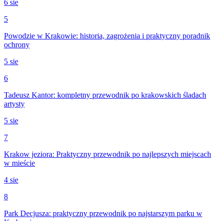
6 sie
5
Powodzie w Krakowie: historia, zagrożenia i praktyczny poradnik
ochrony
5 sie
6
Tadeusz Kantor: kompletny przewodnik po krakowskich śladach
artysty
5 sie
7
Krakow jeziora: Praktyczny przewodnik po najlepszych miejscach
w mieście
4 sie
8
Park Decjusza: praktyczny przewodnik po najstarszym parku w