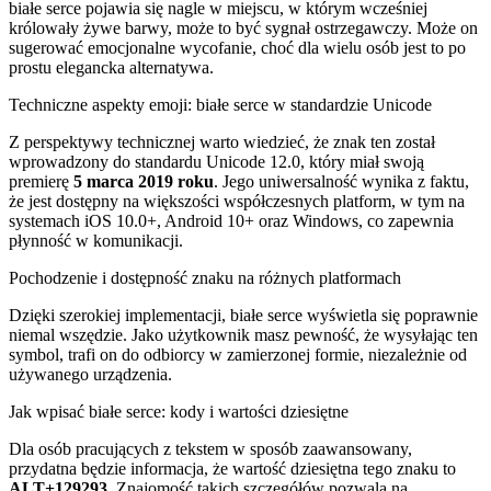
białe serce pojawia się nagle w miejscu, w którym wcześniej
królowały żywe barwy, może to być sygnał ostrzegawczy. Może on
sugerować emocjonalne wycofanie, choć dla wielu osób jest to po
prostu elegancka alternatywa.
Techniczne aspekty emoji: białe serce w standardzie Unicode
Z perspektywy technicznej warto wiedzieć, że znak ten został
wprowadzony do standardu Unicode 12.0, który miał swoją
premierę
5 marca 2019 roku
. Jego uniwersalność wynika z faktu,
że jest dostępny na większości współczesnych platform, w tym na
systemach iOS 10.0+, Android 10+ oraz Windows, co zapewnia
płynność w komunikacji.
Pochodzenie i dostępność znaku na różnych platformach
Dzięki szerokiej implementacji, białe serce wyświetla się poprawnie
niemal wszędzie. Jako użytkownik masz pewność, że wysyłając ten
symbol, trafi on do odbiorcy w zamierzonej formie, niezależnie od
używanego urządzenia.
Jak wpisać białe serce: kody i wartości dziesiętne
Dla osób pracujących z tekstem w sposób zaawansowany,
przydatna będzie informacja, że wartość dziesiętna tego znaku to
ALT+129293
. Znajomość takich szczegółów pozwala na