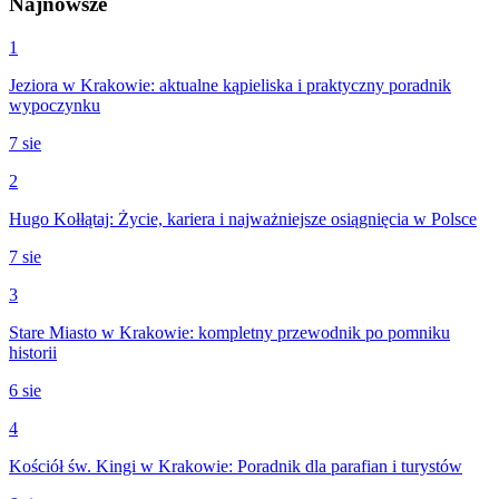
Najnowsze
1
Jeziora w Krakowie: aktualne kąpieliska i praktyczny poradnik
wypoczynku
7 sie
2
Hugo Kołłątaj: Życie, kariera i najważniejsze osiągnięcia w Polsce
7 sie
3
Stare Miasto w Krakowie: kompletny przewodnik po pomniku
historii
6 sie
4
Kościół św. Kingi w Krakowie: Poradnik dla parafian i turystów