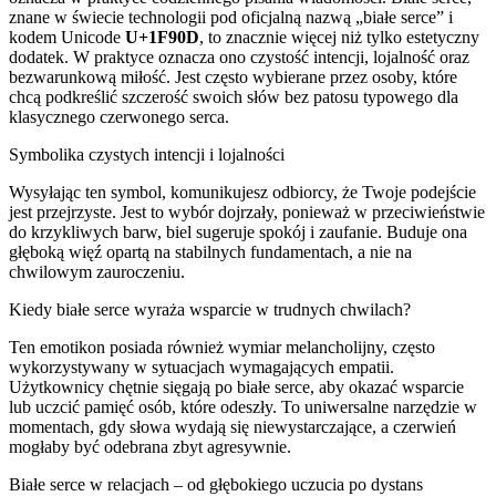
znane w świecie technologii pod oficjalną nazwą „białe serce” i
kodem Unicode
U+1F90D
, to znacznie więcej niż tylko estetyczny
dodatek. W praktyce oznacza ono czystość intencji, lojalność oraz
bezwarunkową miłość. Jest często wybierane przez osoby, które
chcą podkreślić szczerość swoich słów bez patosu typowego dla
klasycznego czerwonego serca.
Symbolika czystych intencji i lojalności
Wysyłając ten symbol, komunikujesz odbiorcy, że Twoje podejście
jest przejrzyste. Jest to wybór dojrzały, ponieważ w przeciwieństwie
do krzykliwych barw, biel sugeruje spokój i zaufanie. Buduje ona
głęboką więź opartą na stabilnych fundamentach, a nie na
chwilowym zauroczeniu.
Kiedy białe serce wyraża wsparcie w trudnych chwilach?
Ten emotikon posiada również wymiar melancholijny, często
wykorzystywany w sytuacjach wymagających empatii.
Użytkownicy chętnie sięgają po białe serce, aby okazać wsparcie
lub uczcić pamięć osób, które odeszły. To uniwersalne narzędzie w
momentach, gdy słowa wydają się niewystarczające, a czerwień
mogłaby być odebrana zbyt agresywnie.
Białe serce w relacjach – od głębokiego uczucia po dystans