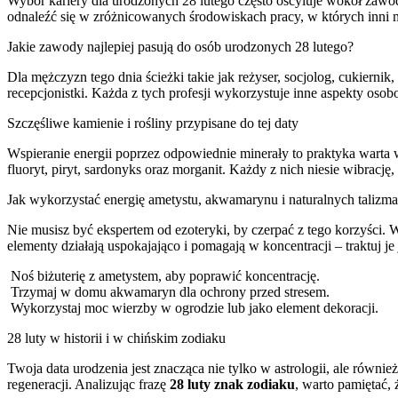
Wybór kariery dla urodzonych 28 lutego często oscyluje wokół zawod
odnaleźć się w zróżnicowanych środowiskach pracy, w których inni m
Jakie zawody najlepiej pasują do osób urodzonych 28 lutego?
Dla mężczyzn tego dnia ścieżki takie jak reżyser, socjolog, cukiernik
recepcjonistki. Każda z tych profesji wykorzystuje inne aspekty os
Szczęśliwe kamienie i rośliny przypisane do tej daty
Wspieranie energii poprzez odpowiednie minerały to praktyka warta w
fluoryt, piryt, sardonyks oraz morganit. Każdy z nich niesie wibrac
Jak wykorzystać energię ametystu, akwamarynu i naturalnych taliz
Nie musisz być ekspertem od ezoteryki, by czerpać z tego korzyści. 
elementy działają uspokajająco i pomagają w koncentracji – traktuj j
Noś biżuterię z ametystem, aby poprawić koncentrację.
Trzymaj w domu akwamaryn dla ochrony przed stresem.
Wykorzystaj moc wierzby w ogrodzie lub jako element dekoracji.
28 luty w historii i w chińskim zodiaku
Twoja data urodzenia jest znacząca nie tylko w astrologii, ale rów
regeneracji. Analizując frazę
28 luty znak zodiaku
, warto pamiętać,