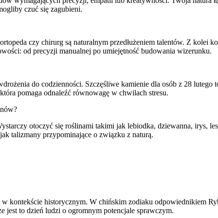
ów wymagających precyzji, empatii lub kreatywności. Twoja natura łą
ogliby czuć się zagubieni.
, ortopeda czy chirurg są naturalnym przedłużeniem talentów. Z kolei ko
obowości: od precyzji manualnej po umiejętność budowania wizerunku.
drożenia do codzienności. Szczęśliwe kamienie dla osób z 28 lutego t
ję, która pomaga odnaleźć równowagę w chwilach stresu.
manów?
Wystarczy otoczyć się roślinami takimi jak lebiodka, dziewanna, irys, 
e jak talizmany przypominające o związku z naturą.
nież w kontekście historycznym. W chińskim zodiaku odpowiednikiem Ry
 że jest to dzień ludzi o ogromnym potencjale sprawczym.