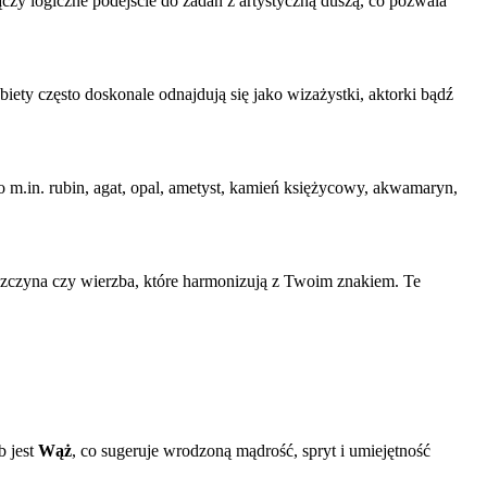
czy logiczne podejście do zadań z artystyczną duszą, co pozwala
biety często doskonale odnajdują się jako wizażystki, aktorki bądź
o m.in. rubin, agat, opal, ametyst, kamień księżycowy, akwamaryn,
leszczyna czy wierzba, które harmonizują z Twoim znakiem. Te
b jest
Wąż
, co sugeruje wrodzoną mądrość, spryt i umiejętność