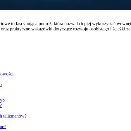
iowe to fascynująca podróż, która pozwala lepiej wykorzystać wewnętr
oraz praktyczne wskazówki dotyczące rozwoju osobistego i ścieżki z
bowości
o
Ryb
?
ch talizmanów?
zne?