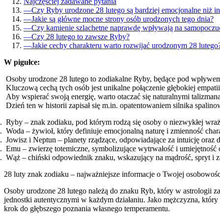
Najczęściej zadawane pytania
—
Czy Ryby urodzone 28 lutego są bardziej emocjonalne niż i
—
Jakie są główne mocne strony osób urodzonych tego dnia?
—
Czy kamienie szlachetne naprawdę wpływają na samopoczu
—
Czy 28 lutego to zawsze Ryby?
—
Jakie cechy charakteru warto rozwijać urodzonym 28 lutego
W pigułce:
Osoby urodzone 28 lutego to zodiakalne Ryby, będące pod wpływem
Kluczową cechą tych osób jest unikalne połączenie głębokiej empati
Aby wspierać swoją energię, warto otaczać się naturalnymi talizman
Dzień ten w historii zapisał się m.in. opatentowaniem silnika spali
Ryby – znak zodiaku, pod którym rodzą się osoby o niezwykłej wrażl
Woda – żywioł, który definiuje emocjonalną naturę i zmienność char
Jowisz i Neptun – planety rządzące, odpowiadające za intuicję ora
Emu – zwierzę totemiczne, symbolizujące wytrwałość i umiejętność 
Wąż – chiński odpowiednik znaku, wskazujący na mądrość, spryt i zd
28 luty znak zodiaku – najważniejsze informacje o Twojej osobowośc
Osoby urodzone 28 lutego należą do znaku Ryb, który w astrologii za
jednostki autentycznymi w każdym działaniu. Jako mężczyzna, który
krok do głębszego poznania własnego temperamentu.