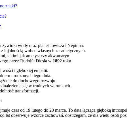
nne znaki?
cie?
?
 żywiołu wody oraz planet Jowisza i Neptuna.
i z lojalnością wobec własnych zasad etycznych.
ami, takimi jak ametyst czy akwamaryn.
nowego przez Rudolfa Diesla w
1892
roku.
iwości i głębokiej empatii.
akteru urodzonych tego dnia.
z dążenie do duchowego rozwoju.
odnalezienia się w trudnych warunkach.
olność transformacji.
i
jmuje czas od 19 lutego do 20 marca. To data łącząca głęboką introspek
 od lat obserwuje wzorce zachowań, dostrzegam, że dla wielu osób p