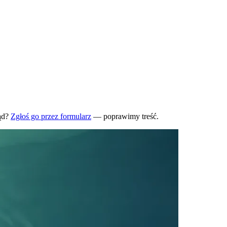
ąd?
Zgłoś go przez formularz
— poprawimy treść.