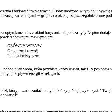
oczenia i budować trwałe relacje. Osoby urodzone w tym dniu bywają 
nie zarządzać emocjami w grupie, co okazuje się szczególnie cenne po
rza optymizmem i szerokimi horyzontami, podczas gdy Neptun dodaje 
ię powierzchownymi rozwiązaniami.
GŁÓWNY WPŁYW
Optymizm i rozwój
Intuicja i mistycyzm
Podobnie jak woda, która przybiera każdy kształt, tak i Ty posiadasz 
niego przepływu energii w relacjach.
udzi, którym warto zaufać, od tych, którzy próbują wykorzystać Twoją 
ną wartość.