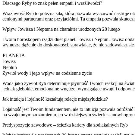
Dlaczego Ryby to znak pełen empatii i wrażliwości?
Wrażliwość Ryb to potężna siła, która pozwala wyczuwać nastroje ot
cenionymi partnerami oraz przyjaciółmi. Ta empatia pozwala skutecz
Wpływ Jowisza i Neptuna na charakter urodzonych 28 lutego
Twoim horoskopem rządzi duet planet: Jowisz i Neptun. Jowisz obda
wymusza dążenie do doskonałości, sprawiając, że nie zadowalasz s
PLANETA
Jowisz
Neptun
Żywioł wody i jego wpływ na codzienne życie
Woda jako żywioł Ryb determinuje płynność Twoich reakcji na świat. 
jednak głębokie, emocjonalne wnętrze, wymagające uwagi i odpowied
Jak intuicja i lojalność kształtują relacje międzyludzkie?
Lojalność jest Twoim fundamentem, ale to intuicja pozwala odróżnić l
na wzajemnym zrozumieniu, co w dzisiejszym świecie stanowi ogrom
Predyspozycje zawodowe – ścieżka kariery dla zodiakalnych Ryb