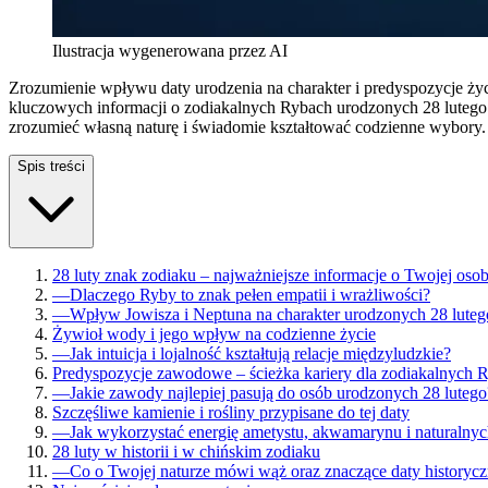
Ilustracja wygenerowana przez AI
Zrozumienie wpływu daty urodzenia na charakter i predyspozycje życ
kluczowych informacji o zodiakalnych Rybach urodzonych 28 lutego 
zrozumieć własną naturę i świadomie kształtować codzienne wybory.
Spis treści
28 luty znak zodiaku – najważniejsze informacje o Twojej oso
—
Dlaczego Ryby to znak pełen empatii i wrażliwości?
—
Wpływ Jowisza i Neptuna na charakter urodzonych 28 luteg
Żywioł wody i jego wpływ na codzienne życie
—
Jak intuicja i lojalność kształtują relacje międzyludzkie?
Predyspozycje zawodowe – ścieżka kariery dla zodiakalnych 
—
Jakie zawody najlepiej pasują do osób urodzonych 28 lutego
Szczęśliwe kamienie i rośliny przypisane do tej daty
—
Jak wykorzystać energię ametystu, akwamarynu i naturalny
28 luty w historii i w chińskim zodiaku
—
Co o Twojej naturze mówi wąż oraz znaczące daty historyc