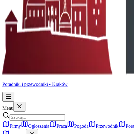
Poradniki i przewodniki •
Kraków
Menu
Firmy
Ogłoszenia
Praca
Pogoda
Przewodnik
Pora