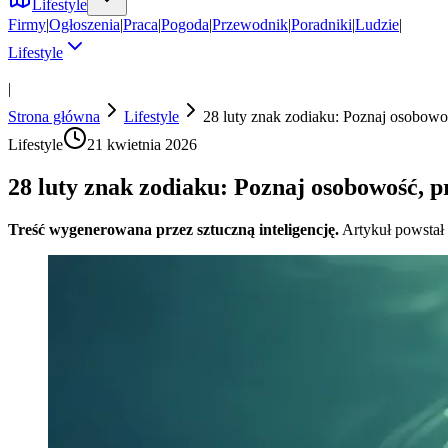
Lifestyle
Firmy
|
Ogłoszenia
|
Praca
|
Pogoda
|
Przewodnik
|
Poradniki
|
Ludzie
|
Lifestyle
|
Strona główna
Lifestyle
28 luty znak zodiaku: Poznaj osobowo
Lifestyle
21 kwietnia 2026
28 luty znak zodiaku: Poznaj osobowość, 
Treść wygenerowana przez sztuczną inteligencję.
Artykuł powstał