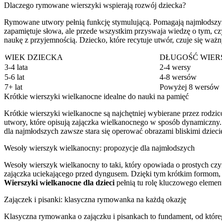
Dlaczego rymowane wierszyki wspierają rozwój dziecka?
Rymowane utwory pełnią funkcję stymulującą. Pomagają najmłodszym 
zapamiętuje słowa, ale przede wszystkim przyswaja wiedzę o tym, czy
naukę z przyjemnością. Dziecko, które recytuje utwór, czuje się w
WIEK DZIECKA
DŁUGOŚĆ WIER
3-4 lata
2-4 wersy
5-6 lat
4-8 wersów
7+ lat
Powyżej 8 wersów
Krótkie wierszyki wielkanocne idealne do nauki na pamięć
Krótkie wierszyki wielkanocne są najchętniej wybierane przez rodzic
utwory, które opisują zajączka wielkanocnego w sposób dynamiczny. T
dla najmłodszych zawsze stara się operować obrazami bliskimi dziecię
Wesoły wierszyk wielkanocny: propozycje dla najmłodszych
Wesoły wierszyk wielkanocny to taki, który opowiada o prostych czy
zajączka uciekającego przed dyngusem. Dzięki tym krótkim formom, k
Wierszyki wielkanocne dla dzieci
pełnią tu rolę kluczowego eleme
Zajączek i pisanki: klasyczna rymowanka na każdą okazję
Klasyczna rymowanka o zajączku i pisankach to fundament, od którego