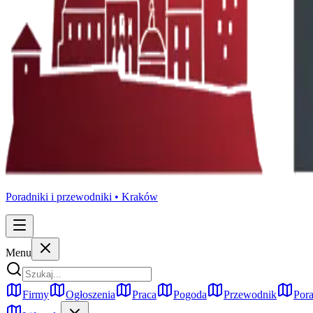
Poradniki i przewodniki •
Kraków
Menu
Firmy
Ogłoszenia
Praca
Pogoda
Przewodnik
Pora