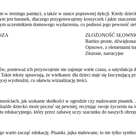
w treningu pamięci, a także w nauce poprawnej dykcji. Kiedy dziecko
m jest baranek, dlaczego przygotowujemy koszyczek i jakie znaczenie m
ażnym uczestnikiem domowego wydarzenia, co podnosi jego pewność sie
SZA
ZŁOŻONOŚĆ SŁOWN
Bardzo proste, dźwiękon
Opisowe, z elementami tra
Złożone, narracyjne
ów, ponieważ ich przyswojenie nie zajmuje wiele czasu, a satysfakcja 
akie teksty sprawiają, że wielkanoc dla dzieci staje się fascynującą 
cej wyobraźni, co ułatwia wizualizację treści.
nnościach, jak szukanie słodkości w ogrodzie czy malowanie pisanek. 
ażde dziecko może poczuć się pewniej, recytując swoje życzenia na wi
ntu edukacyjnego, który przez zabawę uczy szacunku do naszych obrz
 warto zacząć edukację. Pisanki, jajka malowane, to nie tylko symbol