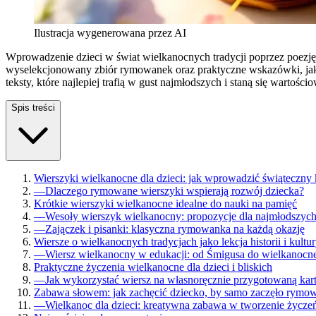
Ilustracja wygenerowana przez AI
Wprowadzenie dzieci w świat wielkanocnych tradycji poprzez poezję
wyselekcjonowany zbiór rymowanek oraz praktyczne wskazówki, jak w
teksty, które najlepiej trafią w gust najmłodszych i staną się wart
Spis treści
Wierszyki wielkanocne dla dzieci: jak wprowadzić świąteczny
—
Dlaczego rymowane wierszyki wspierają rozwój dziecka?
Krótkie wierszyki wielkanocne idealne do nauki na pamięć
—
Wesoły wierszyk wielkanocny: propozycje dla najmłodszyc
—
Zajączek i pisanki: klasyczna rymowanka na każdą okazję
Wiersze o wielkanocnych tradycjach jako lekcja historii i kultu
—
Wiersz wielkanocny w edukacji: od Śmigusa do wielkanocne
Praktyczne życzenia wielkanocne dla dzieci i bliskich
—
Jak wykorzystać wiersz na własnoręcznie przygotowaną kar
Zabawa słowem: jak zachęcić dziecko, by samo zaczęło rymo
—
Wielkanoc dla dzieci: kreatywna zabawa w tworzenie życze