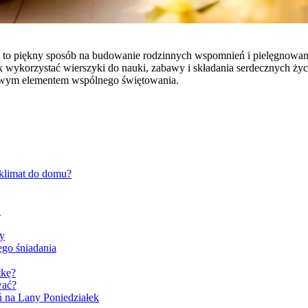
 to piękny sposób na budowanie rodzinnych wspomnień i pielęgnowanie
ykorzystać wierszyki do nauki, zabawy i składania serdecznych życz
ościowym elementem wspólnego świętowania.
 klimat do domu?
h
ry
go śniadania
tkę?
wać?
ń na Lany Poniedziałek