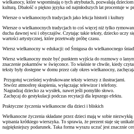
wielkanocy, które wspominają o tych atrybutach, pozwalają dzieciom
kulturą. Dbałość o piękno języka od najmłodszych lat procentuje w prz
Wiersze o wielkanocnych tradycjach jako lekcja historii i kultury
Wiersze o wielkanocnych tradycjach to coś więcej niż tylko rymowanki
ducha dawnej wsi i obyczajów. Czytając takie teksty, dziecko uczy s
wartości artystycznej, które przetrwały próbę czasu.
Wiersz wielkanocny w edukacji: od Śmigusa do wielkanocnego śniad
Wiersz wielkanocny może być punktem wyjścia do rozmowy o lanym p
znaczenie pokarmów w święconce. To właśnie te chwile, kiedy czytam
teksty były dostępne w domu przez cały okres wielkanocny, zachęcaj
Przygotuj wcześniej wydrukowane teksty wierszy z ilustracjami.
Stwórz atmosferę skupienia, wyłączając telewizor i telefony.
Nagradzaj dziecko za wysiłek, nawet jeśli pomyliło słowo.
Zachęcaj do gestykulacji podczas recytacji dla lepszego efektu.
Praktyczne życzenia wielkanocne dla dzieci i bliskich
Wielkanocne życzenia składane przez dzieci mają w sobie niezwykłą 
wpisania krótkiego wierszyka. To sprawia, że prezent staje się unik
najpiękniejszy podarunek. Taka forma wyrazu uczuć jest znacznie ce