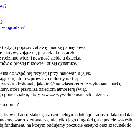
ków?
h?
 w ogrodzie?
ie tradycji poprzez zabawę i naukę pamięciową.
e motywy zajączka, pisanek i kurczaczka.
rodzinne więzi i pewność siebie u dziecka.
ymów o prostej budowie i dużej dynamice.
alna do wspólnej recytacji przy malowaniu jajek.
ajączku, która wprowadza radosny nastrój.
zaczku, doskonały jako treść na własnoręcznie wykonaną laurkę.
ury, która przybliża dzieciom atmosferę świąt.
go poniedziałku, który zawsze wywołuje uśmiech u dzieci.
t do domu?
 wielkanoc stała się czasem pełnym edukacji i radości. Jako redaktor
cny, warto kierować się nie tylko jego długością, ale przede wszyst
ą fundament, na którym budujemy poczucie estetyki oraz szacunek do