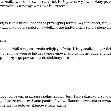
 wizualizować sobie świąteczny stół. Każdy wers wypowiedziany przez 
yszłości, kształtując wrażliwość literacką.
; to lekcja historii podana w przystępnej formie. Wybitni poeci, tacy 
ię szacunku do przeszłości, a wielkanocne tradycje stają się dla niego
ania
oniedziałku czy znaczeniu religijnym świąt. Kiedy analizujemy z dz
y religijne wiersze lub zabawne rymowanki o dyngusie, budują fundame
ąc do częstego powracania do ulubionych strof.
moc, ponieważ są szczere i pełne radości. Jeśli Twoje dziecko przygot
alny i bardzo osobisty. Warto pamiętać, że wielkanocne życzenia to wyr
nniejsza niż gotowe, sklepowe rozwiązania.