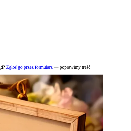
ąd?
Zgłoś go przez formularz
— poprawimy treść.