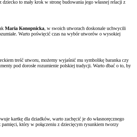
dziecko to mały krok w stronę budowania jego własnej relacji z
jak
Maria Konopnicka
, w swoich utworach doskonale uchwycili
 zrozumiałe. Warto poświęcić czas na wybór utworów o wysokiej
ieckiem treść utworu, możemy wyjaśnić mu symbolikę baranka czy
nty pod dorosłe rozumienie polskiej tradycji. Warto dbać o to, by
owuje kartkę dla dziadków, warto zachęcić je do własnoręcznego
az pamięci, który w połączeniu z dziecięcym rysunkiem tworzy