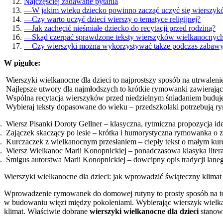
Najczęściej zadawane pytania
—
W jakim wieku dziecko powinno zacząć uczyć się wierszy
—
Czy warto uczyć dzieci wierszy o tematyce religijnej?
—
Jak zachęcić nieśmiałe dziecko do recytacji przed rodziną?
—
Skąd czerpać sprawdzone teksty wierszyków wielkanocnyc
—
Czy wierszyki można wykorzystywać także podczas zabawy
W pigułce:
Wierszyki wielkanocne dla dzieci to najprostszy sposób na utrwalen
Najlepsze utwory dla najmłodszych to krótkie rymowanki zawierając
Wspólna recytacja wierszyków przed niedzielnym śniadaniem buduje 
Wybieraj teksty dopasowane do wieku – przedszkolaki potrzebują r
Wiersz Pisanki Doroty Gellner – klasyczna, rytmiczna propozycja ide
Zajączek skaczący po lesie – krótka i humorystyczna rymowanka o z
Kurczaczek z wielkanocnym przesłaniem – ciepły tekst o małym kurc
Wiersz Wielkanoc Marii Konopnickiej – ponadczasowa klasyka literat
Śmigus autorstwa Marii Konopnickiej – dowcipny opis tradycji lane
Wierszyki wielkanocne dla dzieci: jak wprowadzić świąteczny klima
Wprowadzenie rymowanek do domowej rutyny to prosty sposób na to, by
w budowaniu więzi między pokoleniami. Wybierając wierszyk wielkano
klimat. Właściwie dobrane
wierszyki wielkanocne dla dzieci
stanowi