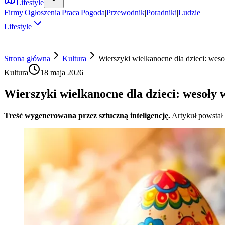
Lifestyle
Firmy
|
Ogłoszenia
|
Praca
|
Pogoda
|
Przewodnik
|
Poradniki
|
Ludzie
|
Lifestyle
|
Strona główna
Kultura
Wierszyki wielkanocne dla dzieci: wes
Kultura
18 maja 2026
Wierszyki wielkanocne dla dzieci: wesoły
Treść wygenerowana przez sztuczną inteligencję.
Artykuł powstał