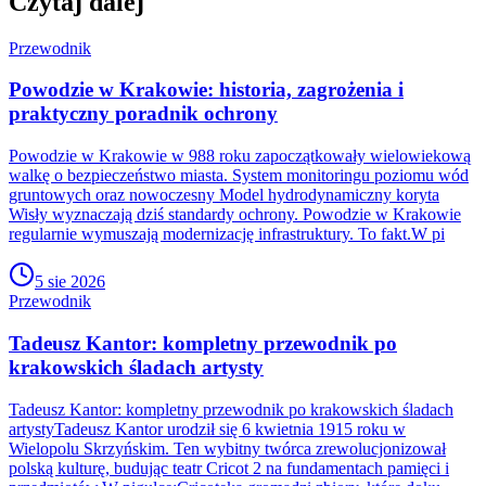
Czytaj dalej
Przewodnik
Powodzie w Krakowie: historia, zagrożenia i
praktyczny poradnik ochrony
Powodzie w Krakowie w 988 roku zapoczątkowały wielowiekową
walkę o bezpieczeństwo miasta. System monitoringu poziomu wód
gruntowych oraz nowoczesny Model hydrodynamiczny koryta
Wisły wyznaczają dziś standardy ochrony. Powodzie w Krakowie
regularnie wymuszają modernizację infrastruktury. To fakt.W pi
5 sie 2026
Przewodnik
Tadeusz Kantor: kompletny przewodnik po
krakowskich śladach artysty
Tadeusz Kantor: kompletny przewodnik po krakowskich śladach
artystyTadeusz Kantor urodził się 6 kwietnia 1915 roku w
Wielopolu Skrzyńskim. Ten wybitny twórca zrewolucjonizował
polską kulturę, budując teatr Cricot 2 na fundamentach pamięci i