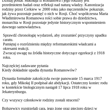
Dzisiaj postać Mikołaja II Romanowa i jego rodziny jest
przedmiotem badań oraz refleksji nad naturą władzy. Kanonizacja
rodziny przez Cerkiew w 2000 roku jako męczenników pokazuje,
jak żywa pozostaje pamięć o nich w Rosji. Choć współczesna Maria
Władimirowna Romanowa rości sobie prawa do dziedzictwa,
monarchia w Rosji pozostaje jedynie historycznym wspomnieniem
dawnego samowładztwa.
Sprawdź chronologię wydarzeń, aby zrozumieć przyczyny upadku
caratu.
Pamiętaj o rozróżnieniu między reformatorskimi władcami a
okresami reakcji.
Zwracaj uwagę na źródła historyczne dotyczące egzekucji z 1918
roku.
Najczęściej zadawane pytania
Kiedy dokładnie upadła dynastia Romanowów?
Dynastia formalnie zakończyła swoje panowanie 15 marca 1917
roku, gdy Mikołaj II podpisał akt abdykacji. Ostateczny koniec rodu
w kontekście biologicznym nastąpił 17 lipca 1918 roku w
Jekaterynburgu.
Czy wszyscy członkowie rodziny zostali straceni?
Bolszewicy rozstrzelali cara, jego żonę oraz pięcioro dzieci w