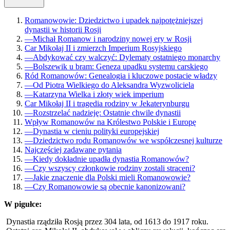
Romanowowie: Dziedzictwo i upadek najpotężniejszej
dynastii w historii Rosji
—
Michał Romanow i narodziny nowej ery w Rosji
Car Mikołaj II i zmierzch Imperium Rosyjskiego
—
Abdykować czy walczyć: Dylematy ostatniego monarchy
—
Bolszewik u bram: Geneza upadku systemu carskiego
Ród Romanowów: Genealogia i kluczowe postacie władzy
—
Od Piotra Wielkiego do Aleksandra Wyzwoliciela
—
Katarzyna Wielka i złoty wiek imperium
Car Mikołaj II i tragedia rodziny w Jekaterynburgu
—
Rozstrzelać nadzieję: Ostatnie chwile dynastii
Wpływ Romanowów na Królestwo Polskie i Europę
—
Dynastia w cieniu polityki europejskiej
—
Dziedzictwo rodu Romanowów we współczesnej kulturze
Najczęściej zadawane pytania
—
Kiedy dokładnie upadła dynastia Romanowów?
—
Czy wszyscy członkowie rodziny zostali straceni?
—
Jakie znaczenie dla Polski mieli Romanowowie?
—
Czy Romanowowie są obecnie kanonizowani?
W pigułce:
Dynastia rządziła Rosją przez 304 lata, od 1613 do 1917 roku.