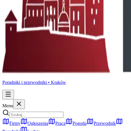
Poradniki i przewodniki •
Kraków
Menu
Firmy
Ogłoszenia
Praca
Pogoda
Przewodnik