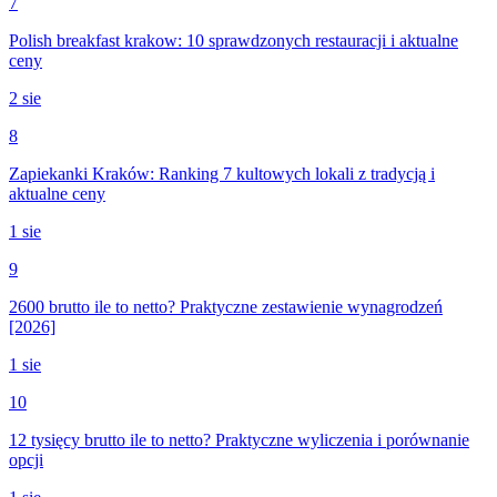
7
Polish breakfast krakow: 10 sprawdzonych restauracji i aktualne
ceny
2 sie
8
Zapiekanki Kraków: Ranking 7 kultowych lokali z tradycją i
aktualne ceny
1 sie
9
2600 brutto ile to netto? Praktyczne zestawienie wynagrodzeń
[2026]
1 sie
10
12 tysięcy brutto ile to netto? Praktyczne wyliczenia i porównanie
opcji