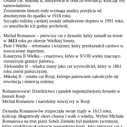
Ostatni car, Mikołaj II, abdykował w obliczu rewolucji, kończąc erę
samowładztwa.
Zrozumienie historii rodu wymaga analizy przejścia od
absolutyzmu do upadku w 1918 roku.
Szczątki rodziny carskiej zostały odnalezione dopiero w 1991 roku,
co umożliwiło ich godny pochówek.
Michał Romanow – pierwszy car z dynastii, który zasiadł na tronie
w
1613
roku po okresie Wielkiej Smuty.
Piotr I Wielki – reformator i wizjoner, który przekształcił carstwo w
nowoczesne imperium.
Katarzyna II Wielka – cesarzowa, która w XVIII wieku znacząco
rozszerzyła granice państwa.
Aleksander II – władca znany jako car wyzwoliciel, który w 1861
roku zniósł pańszczyznę.
Mikołaj II – ostatni car Rosji, którego panowanie zakończyło się
rewolucją i śmiercią rodziny.
Romanowowie: Dziedzictwo i upadek najpotężniejszej dynastii w
historii Rosji
Michał Romanow i narodziny nowej ery w Rosji
Dynastia Romanowów rozpoczęła swoje rządy w 1613 roku,
kończąc długotrwały okres chaosu i walk o władzę. Wybór Michała
Romanowa na tron przez Sobór Ziemski był punktem zwrotnym,
który ustabilizował sytuację wewnętrzną kraju. Jako pierwszy car z