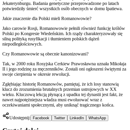
Jekaterynburgu. Badania genetyczne przeprowadzone po latach
potwierdziły śmierć wszystkich osób obecnych w domu Ipatiewa.
Jakie znaczenie dla Polski mieli Romanowowie?
Jako carowie Rosji, Romanowowie pełnili również funkcję królów
Polski po Kongresie Wiedeńskim. Ich rządy charakteryzowały się
silną polityką rusyfikacji i tłumieniem polskich dążeń
niepodległościowych.
Czy Romanowowie są obecnie kanonizowani?
Tak, w 2000 roku Rosyjska Cerkiew Prawosławna uznała Mikołaja
II i jego rodzinę za męczenników. Zostali oni ogłoszeni świętymi za
swoje cierpienia w okresie rewolucji.
Zgłębiając historię Romanowów, pamiętaj, że ich losy stanowią
klucz do zrozumienia brutalnych przemian ustrojowych w XX
wieku. Kluczową lekcją płynącą z upadku tej dynastii jest fakt, że
nawet najpotężniejsza władza musi ewoluować wraz z
oczekiwaniami społecznymi, aby uniknąć tragicznego końca.
Udostępnij:
Facebook
Twitter
LinkedIn
WhatsApp