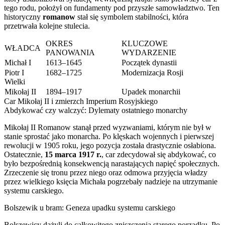
tego rodu, położył on fundamenty pod przyszłe samowładztwo. Ten
historyczny
romanow
stał się symbolem stabilności, która
przetrwała kolejne stulecia.
OKRES
KLUCZOWE
WŁADCA
PANOWANIA
WYDARZENIE
Michał I
1613–1645
Początek dynastii
Piotr I
1682–1725
Modernizacja Rosji
Wielki
Mikołaj II
1894–1917
Upadek monarchii
Car Mikołaj II i zmierzch Imperium Rosyjskiego
Abdykować czy walczyć: Dylematy ostatniego monarchy
Mikołaj II Romanow stanął przed wyzwaniami, którym nie był w
stanie sprostać jako monarcha. Po klęskach wojennych i pierwszej
rewolucji w 1905 roku, jego pozycja została drastycznie osłabiona.
Ostatecznie,
15 marca 1917 r.
, car zdecydował się abdykować, co
było bezpośrednią konsekwencją narastających napięć społecznych.
Zrzeczenie się tronu przez niego oraz odmowa przyjęcia władzy
przez wielkiego księcia Michała pogrzebały nadzieje na utrzymanie
systemu carskiego.
Bolszewik u bram: Geneza upadku systemu carskiego
Bolszewicy dążyli do całkowitego zniszczenia starego porządku. Po