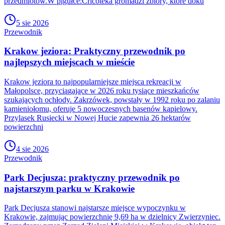
przedmiotów.W pigułce:Cricoteka gromadzi zbiory, które doku
5 sie 2026
Przewodnik
Krakow jeziora: Praktyczny przewodnik po
najlepszych miejscach w mieście
Krakow jeziora to najpopularniejsze miejsca rekreacji w
Małopolsce, przyciągające w 2026 roku tysiące mieszkańców
szukających ochłody. Zakrzówek, powstały w 1992 roku po zalaniu
kamieniołomu, oferuje 5 nowoczesnych basenów kąpielowy.
Przylasek Rusiecki w Nowej Hucie zapewnia 26 hektarów
powierzchni
4 sie 2026
Przewodnik
Park Decjusza: praktyczny przewodnik po
najstarszym parku w Krakowie
Park Decjusza stanowi najstarsze miejsce wypoczynku w
Krakowie, zajmując powierzchnię 9,69 ha w dzielnicy Zwierzyniec.