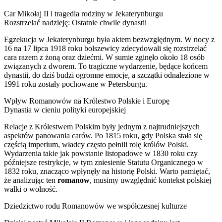
Car Mikołaj II i tragedia rodziny w Jekaterynburgu
Rozstrzelać nadzieję: Ostatnie chwile dynastii
Egzekucja w Jekaterynburgu była aktem bezwzględnym. W nocy z
16 na 17 lipca 1918 roku bolszewicy zdecydowali się rozstrzelać
cara razem z żoną oraz dziećmi. W sumie zginęło około 18 osób
związanych z dworem. To tragiczne wydarzenie, będące końcem
dynastii, do dziś budzi ogromne emocje, a szczątki odnalezione w
1991 roku zostały pochowane w Petersburgu.
Wpływ Romanowów na Królestwo Polskie i Europę
Dynastia w cieniu polityki europejskiej
Relacje z Królestwem Polskim były jednym z najtrudniejszych
aspektów panowania carów. Po 1815 roku, gdy Polska stała się
częścią imperium, władcy często pełnili rolę królów Polski.
Wydarzenia takie jak powstanie listopadowe w 1830 roku czy
późniejsze restrykcje, w tym zniesienie Statutu Organicznego w
1832 roku, znacząco wpłynęły na historię Polski. Warto pamiętać,
że analizując ten
romanow
, musimy uwzględnić kontekst polskiej
walki o wolność.
Dziedzictwo rodu Romanowów we współczesnej kulturze