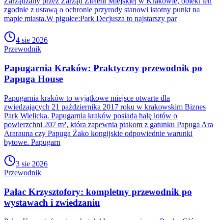
Zarządzany przez Zarząd Zieleni Miejskiej w Krakowie, obiekt ten
zgodnie z ustawą o ochronie przyrody stanowi istotny punkt na
mapie miasta.W pigułce:Park Decjusza to najstarszy par
4 sie 2026
Przewodnik
Papugarnia Kraków: Praktyczny przewodnik po
Papuga House
Papugarnia kraków to wyjątkowe miejsce otwarte dla
zwiedzających 21 października 2017 roku w krakowskim Biznes
Park Wielicka. Papugarnia kraków posiada halę lotów o
powierzchni 207 m², która zapewnia ptakom z gatunku Papuga Ara
Ararauna czy Papuga Żako kongijskie odpowiednie warunki
bytowe. Papugarn
3 sie 2026
Przewodnik
Pałac Krzysztofory: kompletny przewodnik po
wystawach i zwiedzaniu