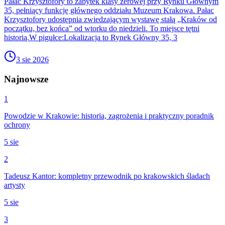
Pałac Krzysztofory to zabytek klasy zerowej przy Rynku Głównym
35, pełniący funkcję głównego oddziału Muzeum Krakowa. Pałac
Krzysztofory udostępnia zwiedzającym wystawę stałą „Kraków od
początku, bez końca” od wtorku do niedzieli. To miejsce tętni
historią.W pigułce:Lokalizacja to Rynek Główny 35, 3
3 sie 2026
Najnowsze
1
Powodzie w Krakowie: historia, zagrożenia i praktyczny poradnik
ochrony
5 sie
2
Tadeusz Kantor: kompletny przewodnik po krakowskich śladach
artysty
5 sie
3