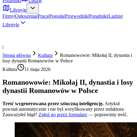
Poradniki
Ludzie
Lifestyle
Firmy
|
Ogłoszenia
|
Praca
|
Pogoda
|
Przewodnik
|
Poradniki
|
Ludzie
|
Lifestyle
|
Strona główna
Kultura
Romanowowie: Mikołaj II, dynastia i
losy dynastii Romanowów w Polsce
Kultura
11 maja 2026
Romanowowie: Mikołaj II, dynastia i losy
dynastii Romanowów w Polsce
Treść wygenerowana przez sztuczną inteligencję.
Artykuł
powstał automatycznie i nie był weryfikowany przez redaktora.
Zauważyłeś błąd?
Zgłoś go przez formularz
— poprawimy treść.