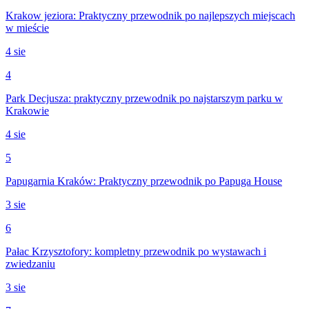
Krakow jeziora: Praktyczny przewodnik po najlepszych miejscach
w mieście
4 sie
4
Park Decjusza: praktyczny przewodnik po najstarszym parku w
Krakowie
4 sie
5
Papugarnia Kraków: Praktyczny przewodnik po Papuga House
3 sie
6
Pałac Krzysztofory: kompletny przewodnik po wystawach i
zwiedzaniu
3 sie