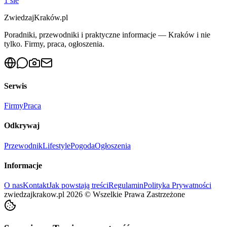
1 sie
ZwiedzajKraków.pl
Poradniki, przewodniki i praktyczne informacje — Kraków i nie
tylko. Firmy, praca, ogłoszenia.
Serwis
Firmy
Praca
Odkrywaj
Przewodnik
Lifestyle
Pogoda
Ogłoszenia
Informacje
O nas
Kontakt
Jak powstają treści
Regulamin
Polityka Prywatności
zwiedzajkrakow.pl
2026
©
Wszelkie Prawa Zastrzeżone