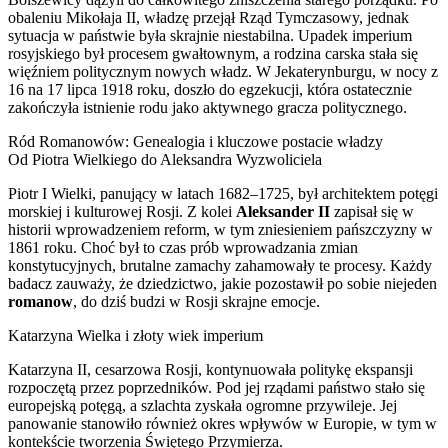
obaleniu Mikołaja II, władzę przejął Rząd Tymczasowy, jednak
sytuacja w państwie była skrajnie niestabilna. Upadek imperium
rosyjskiego był procesem gwałtownym, a rodzina carska stała się
więźniem politycznym nowych władz. W Jekaterynburgu, w nocy z
16 na 17 lipca 1918 roku, doszło do egzekucji, która ostatecznie
zakończyła istnienie rodu jako aktywnego gracza politycznego.
Ród Romanowów: Genealogia i kluczowe postacie władzy
Od Piotra Wielkiego do Aleksandra Wyzwoliciela
Piotr I Wielki, panujący w latach 1682–1725, był architektem potęgi
morskiej i kulturowej Rosji. Z kolei
Aleksander II
zapisał się w
historii wprowadzeniem reform, w tym zniesieniem pańszczyzny w
1861 roku. Choć był to czas prób wprowadzania zmian
konstytucyjnych, brutalne zamachy zahamowały te procesy. Każdy
badacz zauważy, że dziedzictwo, jakie pozostawił po sobie niejeden
romanow
, do dziś budzi w Rosji skrajne emocje.
Katarzyna Wielka i złoty wiek imperium
Katarzyna II, cesarzowa Rosji, kontynuowała politykę ekspansji
rozpoczętą przez poprzedników. Pod jej rządami państwo stało się
europejską potęgą, a szlachta zyskała ogromne przywileje. Jej
panowanie stanowiło również okres wpływów w Europie, w tym w
kontekście tworzenia Świętego Przymierza.