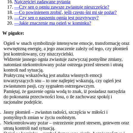
Najczęściej zadawane pytania
—
Czy sen o ogniu zawsze zwiastuje nieszczęście?
—
Co powinienem zrobić, jeśli często śni mi się pożar?
—
Czy sen o gaszeniu ognia jest pozytywny?
—
Jakie znaczenie ma ogień w kominku?
W pigułce:
Ogień w snach symbolizuje intensywne emocje, transformację oraz
wewnętrzną energię, a jego znaczenie zależy od tego, czy płomień
jest kontrolowany, czy niszczycielski.
Widzenie jasnego ognia zwiastuje zazwyczaj pomyślne zmiany,
natomiast niekontrolowany pożar ostrzega przed stresem i utratą
kontroli nad sytuacją.
Praktyczną wskazówką jest analiza własnych emocji
towarzyszących snu – to one najlepiej wskazują, czy ogień jest
zwiastunem pasji, czy sygnałem ostrzegawczym.
Pamiętaj, że gaszenie ognia wodą to znak, iż posiadasz narzędzia
do pokonania przeciwności losu, o ile zachowasz spokój i
racjonalne podejście.
Jasny płomień – zwiastun radości, szczęścia w miłości i
pomyślnych zmian w życiu osobistym.
Niekontrolowany pożar – ostrzeżenie przed stresem, gniewem oraz
utratą kontroli nad sytuacją.