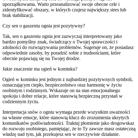
uporządkowania. Warto przeanalizować swoje obecne cele i
zidentyfikować obszary, w których czujesz największy stres lub
brak stabilizacji.
Czy sen o gaszeniu ognia jest pozytywny?
Tak, sen o gaszeniu ognia jest zazwyczaj interpretowany jako
bardzo pomyślny znak, świadczący o Twojej sprawczości i
zdolności do rozwiązywania problemów. Sugeruje on, że posiadasz
odpowiednie zasoby, by poradzić sobie z trudnościami, które
obecnie pojawiają się na Twojej drodze.
Jakie znaczenie ma ogień w kominku?
Ogień w kominku jest jednym z najbardziej pozytywnych symboli,
oznaczającym ciepło, bezpieczeństwo oraz harmonię w życiu
osobistym i rodzinnym. Wskazuje on na stan emocjonalnego
spokoju i dobre relacje, które stanowią bezpieczną przystań w
codziennym życiu.
Interpretacja snów o ogniu wymaga przede wszystkim uważności
na własne emocje, które stanowią klucz do zrozumienia ukrytych
komunikatów podświadomości. Traktuj płomienie jako drogowskaz
do rozwoju osobistego, pamiętając, że to Ty zawsze masz ostateczną
władzę nad tym, jak przekujesz sen w rzeczywiste działanie.