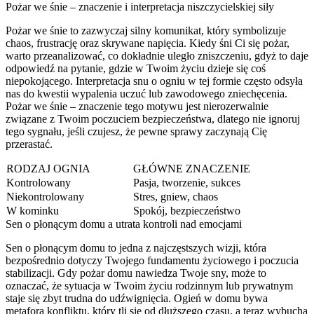
Pożar we śnie – znaczenie i interpretacja niszczycielskiej siły
Pożar we śnie to zazwyczaj silny komunikat, który symbolizuje
chaos, frustrację oraz skrywane napięcia. Kiedy śni Ci się pożar,
warto przeanalizować, co dokładnie uległo zniszczeniu, gdyż to daje
odpowiedź na pytanie, gdzie w Twoim życiu dzieje się coś
niepokojącego. Interpretacja snu o ogniu w tej formie często odsyła
nas do kwestii wypalenia uczuć lub zawodowego zniechęcenia.
Pożar we śnie – znaczenie tego motywu jest nierozerwalnie
związane z Twoim poczuciem bezpieczeństwa, dlatego nie ignoruj
tego sygnału, jeśli czujesz, że pewne sprawy zaczynają Cię
przerastać.
RODZAJ OGNIA
GŁÓWNE ZNACZENIE
Kontrolowany
Pasja, tworzenie, sukces
Niekontrolowany
Stres, gniew, chaos
W kominku
Spokój, bezpieczeństwo
Sen o płonącym domu a utrata kontroli nad emocjami
Sen o płonącym domu to jedna z najczęstszych wizji, która
bezpośrednio dotyczy Twojego fundamentu życiowego i poczucia
stabilizacji. Gdy pożar domu nawiedza Twoje sny, może to
oznaczać, że sytuacja w Twoim życiu rodzinnym lub prywatnym
staje się zbyt trudna do udźwignięcia. Ogień w domu bywa
metaforą konfliktu, który tli się od dłuższego czasu, a teraz wybucha