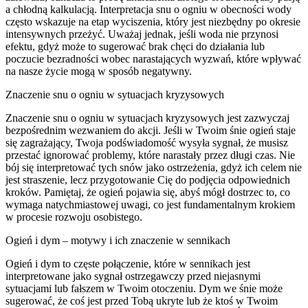
a chłodną kalkulacją. Interpretacja snu o ogniu w obecności wody
często wskazuje na etap wyciszenia, który jest niezbędny po okresie
intensywnych przeżyć. Uważaj jednak, jeśli woda nie przynosi
efektu, gdyż może to sugerować brak chęci do działania lub
poczucie bezradności wobec narastających wyzwań, które wpływać
na nasze życie mogą w sposób negatywny.
Znaczenie snu o ogniu w sytuacjach kryzysowych
Znaczenie snu o ogniu w sytuacjach kryzysowych jest zazwyczaj
bezpośrednim wezwaniem do akcji. Jeśli w Twoim śnie ogień staje
się zagrażający, Twoja podświadomość wysyła sygnał, że musisz
przestać ignorować problemy, które narastały przez długi czas. Nie
bój się interpretować tych snów jako ostrzeżenia, gdyż ich celem nie
jest straszenie, lecz przygotowanie Cię do podjęcia odpowiednich
kroków. Pamiętaj, że ogień pojawia się, abyś mógł dostrzec to, co
wymaga natychmiastowej uwagi, co jest fundamentalnym krokiem
w procesie rozwoju osobistego.
Ogień i dym – motywy i ich znaczenie w sennikach
Ogień i dym to częste połączenie, które w sennikach jest
interpretowane jako sygnał ostrzegawczy przed niejasnymi
sytuacjami lub fałszem w Twoim otoczeniu. Dym we śnie może
sugerować, że coś jest przed Tobą ukryte lub że ktoś w Twoim