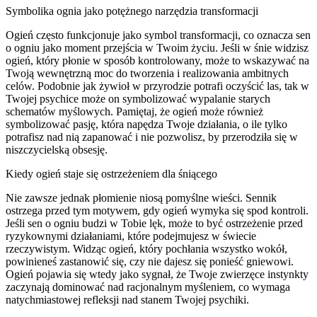
Symbolika ognia jako potężnego narzędzia transformacji
Ogień często funkcjonuje jako symbol transformacji, co oznacza sen
o ogniu jako moment przejścia w Twoim życiu. Jeśli w śnie widzisz
ogień, który płonie w sposób kontrolowany, może to wskazywać na
Twoją wewnętrzną moc do tworzenia i realizowania ambitnych
celów. Podobnie jak żywioł w przyrodzie potrafi oczyścić las, tak w
Twojej psychice może on symbolizować wypalanie starych
schematów myślowych. Pamiętaj, że ogień może również
symbolizować pasję, która napędza Twoje działania, o ile tylko
potrafisz nad nią zapanować i nie pozwolisz, by przerodziła się w
niszczycielską obsesję.
Kiedy ogień staje się ostrzeżeniem dla śniącego
Nie zawsze jednak płomienie niosą pomyślne wieści. Sennik
ostrzega przed tym motywem, gdy ogień wymyka się spod kontroli.
Jeśli sen o ogniu budzi w Tobie lęk, może to być ostrzeżenie przed
ryzykownymi działaniami, które podejmujesz w świecie
rzeczywistym. Widząc ogień, który pochłania wszystko wokół,
powinieneś zastanowić się, czy nie dajesz się ponieść gniewowi.
Ogień pojawia się wtedy jako sygnał, że Twoje zwierzęce instynkty
zaczynają dominować nad racjonalnym myśleniem, co wymaga
natychmiastowej refleksji nad stanem Twojej psychiki.