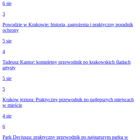
6 sie
3
Powodzie w Krakowie: historia, zagrożenia i praktyczny poradnik
ochrony
5 sie
4
Tadeusz Kantor: kompletny przewodnik po krakowskich śladach
artysty
5 sie
5
Krakow jeziora: Praktyczny przewodnik po najlepszych miejscach
w mieście
4 sie
6
Park Decjusza: praktyczny przewodnik po najstarszym parku w