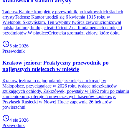
krakowskich śladach artysty
Tadeusz Kantor: kompletny przewodnik po krakowskich śladach
artystyTadeusz Kantor urodził się 6 kwietnia 1915 roku w
Wielopolu Skrzyńskim. Ten wybitny twórca zrewolucjonizował
polską kulturę, budując teatr Cricot 2 na fundamentach pamięci i
przedmiotów.W pigułce:Cricoteka gromadzi zbiory, które doku
5 sie 2026
Przewodnik
Krakow jeziora: Praktyczny przewodnik po
najlepszych miejscach w mieście
Krakow jeziora to najpopularniejsze miejsca rekreacji w
Małopolsce, przyciągające w 2026 roku tysiące mieszkańców
szukających ochłody. Zakrzówek, powstały w 1992 roku po zalaniu
kamieniołomu, oferuje 5 nowoczesnych basenów kąpielowy.
Przylasek Rusiecki w Nowej Hucie zapewnia 26 hektarów
powierzchni
4 sie 2026
Przewodnik