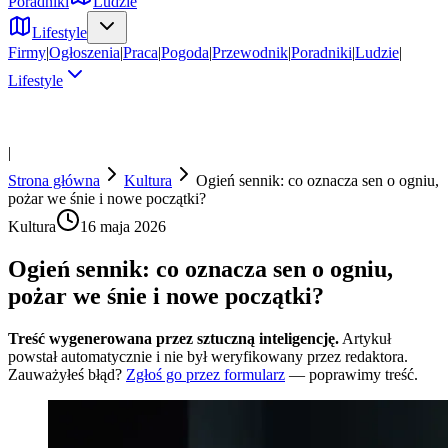
Poradniki
Ludzie
Lifestyle
Firmy
|
Ogłoszenia
|
Praca
|
Pogoda
|
Przewodnik
|
Poradniki
|
Ludzie
|
Lifestyle
|
Strona główna
Kultura
Ogień sennik: co oznacza sen o ogniu,
pożar we śnie i nowe początki?
Kultura
16 maja 2026
Ogień sennik: co oznacza sen o ogniu,
pożar we śnie i nowe początki?
Treść wygenerowana przez sztuczną inteligencję.
Artykuł
powstał automatycznie i nie był weryfikowany przez redaktora.
Zauważyłeś błąd?
Zgłoś go przez formularz
— poprawimy treść.