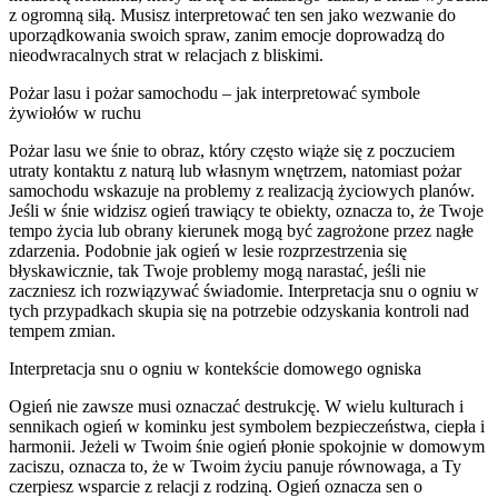
z ogromną siłą. Musisz interpretować ten sen jako wezwanie do
uporządkowania swoich spraw, zanim emocje doprowadzą do
nieodwracalnych strat w relacjach z bliskimi.
Pożar lasu i pożar samochodu – jak interpretować symbole
żywiołów w ruchu
Pożar lasu we śnie to obraz, który często wiąże się z poczuciem
utraty kontaktu z naturą lub własnym wnętrzem, natomiast pożar
samochodu wskazuje na problemy z realizacją życiowych planów.
Jeśli w śnie widzisz ogień trawiący te obiekty, oznacza to, że Twoje
tempo życia lub obrany kierunek mogą być zagrożone przez nagłe
zdarzenia. Podobnie jak ogień w lesie rozprzestrzenia się
błyskawicznie, tak Twoje problemy mogą narastać, jeśli nie
zaczniesz ich rozwiązywać świadomie. Interpretacja snu o ogniu w
tych przypadkach skupia się na potrzebie odzyskania kontroli nad
tempem zmian.
Interpretacja snu o ogniu w kontekście domowego ogniska
Ogień nie zawsze musi oznaczać destrukcję. W wielu kulturach i
sennikach ogień w kominku jest symbolem bezpieczeństwa, ciepła i
harmonii. Jeżeli w Twoim śnie ogień płonie spokojnie w domowym
zaciszu, oznacza to, że w Twoim życiu panuje równowaga, a Ty
czerpiesz wsparcie z relacji z rodziną. Ogień oznacza sen o