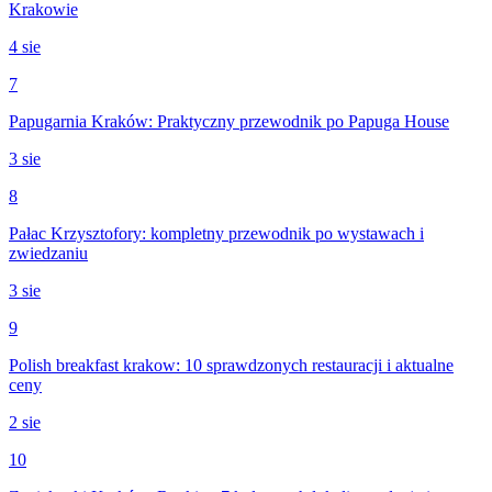
Krakowie
4 sie
7
Papugarnia Kraków: Praktyczny przewodnik po Papuga House
3 sie
8
Pałac Krzysztofory: kompletny przewodnik po wystawach i
zwiedzaniu
3 sie
9
Polish breakfast krakow: 10 sprawdzonych restauracji i aktualne
ceny
2 sie
10