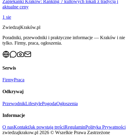
Zapiekanki Kraków: Ranking 7 kultowych lokali z tradycją i
aktualne ceny
1 sie
ZwiedzajKraków.pl
Poradniki, przewodniki i praktyczne informacje — Kraków i nie
tylko. Firmy, praca, ogłoszenia.
Serwis
Firmy
Praca
Odkrywaj
Przewodnik
Lifestyle
Pogoda
Ogłoszenia
Informacje
O nas
Kontakt
Jak powstają treści
Regulamin
Polityka Prywatności
zwiedzajkrakow.pl
2026
©
Wszelkie Prawa Zastrzeżone