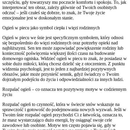
szczęściu, gdy towarzyszy mu poczucie komfortu i spokoju. To, jak
interpretować ten obraz, zależy głównie od Twoich osobistych
odczuć – jeśli czułeś się dobrze, to znak, że Twoje życie
emocjonalne jest w doskonałym stanie.
Ogień w piecu jako symbol ciepła i więzi rodzinnych
Ogień w piecu we śnie jest specyficznym symbolem, który odnosi
się bezpośrednio do więzi rodzinnych oraz potrzeby opieki nad
najbliższymi. Sen ten może zapowiadać powiększenie rodziny lub
konieczność poświęcenia większej ilości czasu na budowanie
domowego ogniska. Widzieć ogień w piecu to znak, że posiadasz w
sobie dużo miłości, którą chcesz dzielić się z otoczeniem. Z punktu
widzenia psychologii, jest to jeden z najbardziej pozytywnych
obrazów, jakie może przynieść sennik, gdyż świadczy o Twoim
dojrzałym podejściu do życia i odpowiedzialności za innych ludzi.
Rozpalać ogień – co oznacza ten pozytywny motyw w codziennym
życiu
Rozpalać ogień to czynność, która w świecie snów wskazuje na
sprawczość i gotowość do podejmowania nowych wyzwań. Jeśli w
Twoim śnie rozpalać ogień przychodzi Ci z łatwością, oznacza to,
że masz wystarczająco dużo energii, by osiągnąć swoje cele
zawodowe lub osobiste. Motyw ten często pojawia się, gdy w