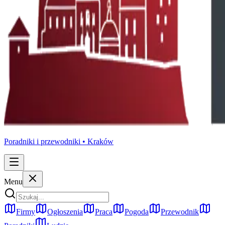
Poradniki i przewodniki •
Kraków
Menu
Firmy
Ogłoszenia
Praca
Pogoda
Przewodnik