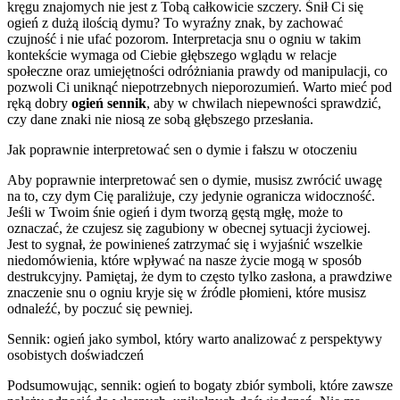
kręgu znajomych nie jest z Tobą całkowicie szczery. Śnił Ci się
ogień z dużą ilością dymu? To wyraźny znak, by zachować
czujność i nie ufać pozorom. Interpretacja snu o ogniu w takim
kontekście wymaga od Ciebie głębszego wglądu w relacje
społeczne oraz umiejętności odróżniania prawdy od manipulacji, co
pozwoli Ci uniknąć niepotrzebnych nieporozumień. Warto mieć pod
ręką dobry
ogień sennik
, aby w chwilach niepewności sprawdzić,
czy dane znaki nie niosą ze sobą głębszego przesłania.
Jak poprawnie interpretować sen o dymie i fałszu w otoczeniu
Aby poprawnie interpretować sen o dymie, musisz zwrócić uwagę
na to, czy dym Cię paraliżuje, czy jedynie ogranicza widoczność.
Jeśli w Twoim śnie ogień i dym tworzą gęstą mgłę, może to
oznaczać, że czujesz się zagubiony w obecnej sytuacji życiowej.
Jest to sygnał, że powinieneś zatrzymać się i wyjaśnić wszelkie
niedomówienia, które wpływać na nasze życie mogą w sposób
destrukcyjny. Pamiętaj, że dym to często tylko zasłona, a prawdziwe
znaczenie snu o ogniu kryje się w źródle płomieni, które musisz
odnaleźć, by poczuć się pewniej.
Sennik: ogień jako symbol, który warto analizować z perspektywy
osobistych doświadczeń
Podsumowując, sennik: ogień to bogaty zbiór symboli, które zawsze