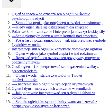
Ogień w snach – co oznacza sen o ogniu w świetle
psychologii i tradycji
—
Symbolika ognia jako potężnego narzędzia transformacji
—
Kiedy ogień staje się ostrzeżeniem dla śniącego
Pożar we śnie – znaczenie i interpretacja niszczycielskiej siły
—
Sen o płonącym domu a utrata kontroli nad emocjami
—
Pożar lasu i pożar samochodu – jak interpretować symbole
żywiołów w ruchu
Interpretacja snu o ogniu w kontekście domowego ogniska
—
Ogień w piecu jako symbol ciepła i więzi rodzinnych
—
Rozpalać ogień – co oznacza ten pozytywny motyw w
codziennym życiu
Gasić ogień – jak interpretować sen o gaszeniu i walkę z
przeciwnościami
—
Ogień i woda – starcie żywiołów w Twojej
podświadomości
—
Znaczenie snu o ogniu w sytuacjach kryzysowych
Ogień i dym – motywy i ich znaczenie w sennikach
—
Jak poprawnie interpretować sen o dymie i fałszu w
otoczeniu
—
Sennik: ogień jako symbol, który warto analizować z
perspektywy osobistych doświadczeń