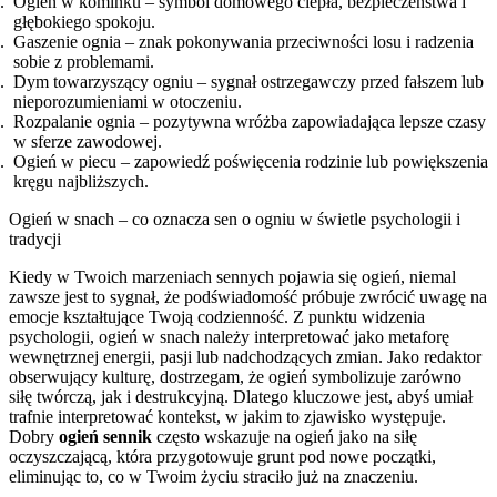
Ogień w kominku – symbol domowego ciepła, bezpieczeństwa i
głębokiego spokoju.
Gaszenie ognia – znak pokonywania przeciwności losu i radzenia
sobie z problemami.
Dym towarzyszący ogniu – sygnał ostrzegawczy przed fałszem lub
nieporozumieniami w otoczeniu.
Rozpalanie ognia – pozytywna wróżba zapowiadająca lepsze czasy
w sferze zawodowej.
Ogień w piecu – zapowiedź poświęcenia rodzinie lub powiększenia
kręgu najbliższych.
Ogień w snach – co oznacza sen o ogniu w świetle psychologii i
tradycji
Kiedy w Twoich marzeniach sennych pojawia się ogień, niemal
zawsze jest to sygnał, że podświadomość próbuje zwrócić uwagę na
emocje kształtujące Twoją codzienność. Z punktu widzenia
psychologii, ogień w snach należy interpretować jako metaforę
wewnętrznej energii, pasji lub nadchodzących zmian. Jako redaktor
obserwujący kulturę, dostrzegam, że ogień symbolizuje zarówno
siłę twórczą, jak i destrukcyjną. Dlatego kluczowe jest, abyś umiał
trafnie interpretować kontekst, w jakim to zjawisko występuje.
Dobry
ogień sennik
często wskazuje na ogień jako na siłę
oczyszczającą, która przygotowuje grunt pod nowe początki,
eliminując to, co w Twoim życiu straciło już na znaczeniu.