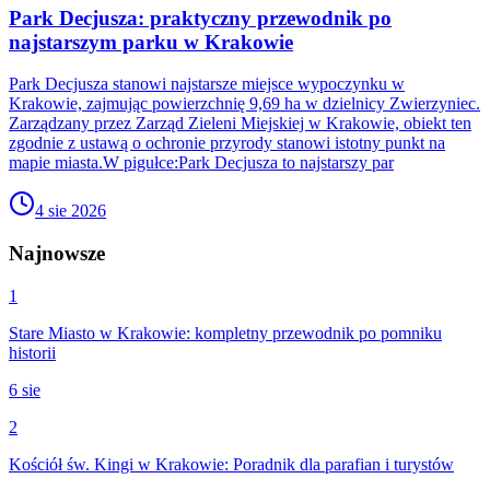
Park Decjusza: praktyczny przewodnik po
najstarszym parku w Krakowie
Park Decjusza stanowi najstarsze miejsce wypoczynku w
Krakowie, zajmując powierzchnię 9,69 ha w dzielnicy Zwierzyniec.
Zarządzany przez Zarząd Zieleni Miejskiej w Krakowie, obiekt ten
zgodnie z ustawą o ochronie przyrody stanowi istotny punkt na
mapie miasta.W pigułce:Park Decjusza to najstarszy par
4 sie 2026
Najnowsze
1
Stare Miasto w Krakowie: kompletny przewodnik po pomniku
historii
6 sie
2
Kościół św. Kingi w Krakowie: Poradnik dla parafian i turystów