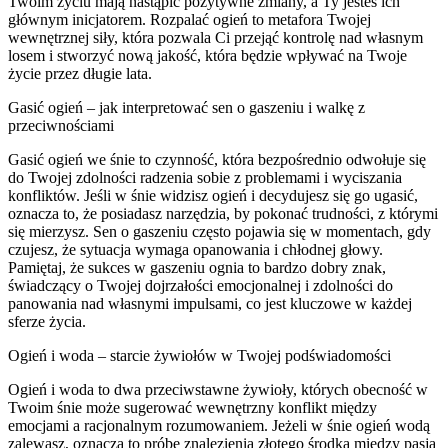
Twoim życiu mają nastąpić pozytywne zmiany, a Ty jesteś ich
głównym inicjatorem. Rozpalać ogień to metafora Twojej
wewnętrznej siły, która pozwala Ci przejąć kontrolę nad własnym
losem i stworzyć nową jakość, która będzie wpływać na Twoje
życie przez długie lata.
Gasić ogień – jak interpretować sen o gaszeniu i walkę z
przeciwnościami
Gasić ogień we śnie to czynność, która bezpośrednio odwołuje się
do Twojej zdolności radzenia sobie z problemami i wyciszania
konfliktów. Jeśli w śnie widzisz ogień i decydujesz się go ugasić,
oznacza to, że posiadasz narzędzia, by pokonać trudności, z którymi
się mierzysz. Sen o gaszeniu często pojawia się w momentach, gdy
czujesz, że sytuacja wymaga opanowania i chłodnej głowy.
Pamiętaj, że sukces w gaszeniu ognia to bardzo dobry znak,
świadczący o Twojej dojrzałości emocjonalnej i zdolności do
panowania nad własnymi impulsami, co jest kluczowe w każdej
sferze życia.
Ogień i woda – starcie żywiołów w Twojej podświadomości
Ogień i woda to dwa przeciwstawne żywioły, których obecność w
Twoim śnie może sugerować wewnętrzny konflikt między
emocjami a racjonalnym rozumowaniem. Jeżeli w śnie ogień wodą
zalewasz, oznacza to próbę znalezienia złotego środka między pasją