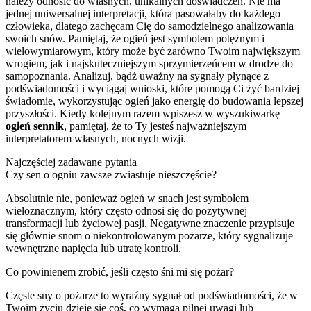
należy odnosić do własnych, unikalnych doświadczeń. Nie ma
jednej uniwersalnej interpretacji, która pasowałaby do każdego
człowieka, dlatego zachęcam Cię do samodzielnego analizowania
swoich snów. Pamiętaj, że ogień jest symbolem potężnym i
wielowymiarowym, który może być zarówno Twoim największym
wrogiem, jak i najskuteczniejszym sprzymierzeńcem w drodze do
samopoznania. Analizuj, bądź uważny na sygnały płynące z
podświadomości i wyciągaj wnioski, które pomogą Ci żyć bardziej
świadomie, wykorzystując ogień jako energię do budowania lepszej
przyszłości. Kiedy kolejnym razem wpiszesz w wyszukiwarkę
ogień sennik
, pamiętaj, że to Ty jesteś najważniejszym
interpretatorem własnych, nocnych wizji.
Najczęściej zadawane pytania
Czy sen o ogniu zawsze zwiastuje nieszczęście?
Absolutnie nie, ponieważ ogień w snach jest symbolem
wieloznacznym, który często odnosi się do pozytywnej
transformacji lub życiowej pasji. Negatywne znaczenie przypisuje
się głównie snom o niekontrolowanym pożarze, który sygnalizuje
wewnętrzne napięcia lub utratę kontroli.
Co powinienem zrobić, jeśli często śni mi się pożar?
Częste sny o pożarze to wyraźny sygnał od podświadomości, że w
Twoim życiu dzieje się coś, co wymaga pilnej uwagi lub