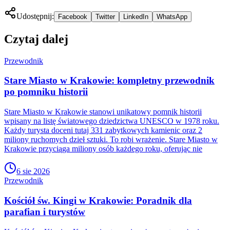
Udostępnij:
Facebook
Twitter
LinkedIn
WhatsApp
Czytaj dalej
Przewodnik
Stare Miasto w Krakowie: kompletny przewodnik
po pomniku historii
Stare Miasto w Krakowie stanowi unikatowy pomnik historii
wpisany na listę światowego dziedzictwa UNESCO w 1978 roku.
Każdy turysta doceni tutaj 331 zabytkowych kamienic oraz 2
miliony ruchomych dzieł sztuki. To robi wrażenie. Stare Miasto w
Krakowie przyciąga miliony osób każdego roku, oferując nie
6 sie 2026
Przewodnik
Kościół św. Kingi w Krakowie: Poradnik dla
parafian i turystów