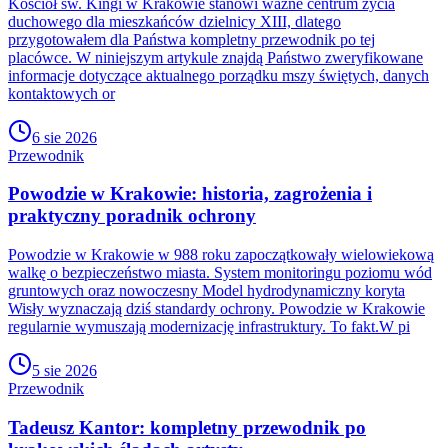
Kościół św. Kingi w Krakowie stanowi ważne centrum życia
duchowego dla mieszkańców dzielnicy XIII, dlatego
przygotowałem dla Państwa kompletny przewodnik po tej
placówce. W niniejszym artykule znajdą Państwo zweryfikowane
informacje dotyczące aktualnego porządku mszy świętych, danych
kontaktowych or
6 sie 2026
Przewodnik
Powodzie w Krakowie: historia, zagrożenia i
praktyczny poradnik ochrony
Powodzie w Krakowie w 988 roku zapoczątkowały wielowiekową
walkę o bezpieczeństwo miasta. System monitoringu poziomu wód
gruntowych oraz nowoczesny Model hydrodynamiczny koryta
Wisły wyznaczają dziś standardy ochrony. Powodzie w Krakowie
regularnie wymuszają modernizację infrastruktury. To fakt.W pi
5 sie 2026
Przewodnik
Tadeusz Kantor: kompletny przewodnik po