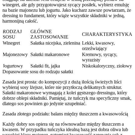
winegret, ale gdy przygotowujesz sycący posiłek, wybierz emulsję
na bazie majonezu lub jogurtu. Jako kucharz zawsze powtarzam, że
dressing to fundament, który wiąże wszystkie składniki w jedną,
harmonijną całość.
RODZAJ
GŁÓWNE
CHARAKTERYSTYKA
SOSU
ZASTOSOWANIE
Winegret
Sałatka nicejska, zielenina
Lekki, kwasowy,
orzeźwiający
Majonezowy
Sałatki makaronowe
Kremowy, sycący,
wyrazisty
Jogurtowy
Sałatki fit, jajka
Niskokaloryczny, ziołowy
Dopasowanie sosu do rodzaju sałatki
Zasada jest prosta: do kompozycji z dużą ilością świeżych liści
wybieraj sosy lżejsze, które nie przytłoczą delikatnych struktur.
Sałatki makaronowe wymagają z kolei gęstszego dressingu, który
dobrze oblepi składniki. Pamiętaj, że tuńczyk ma specyficzny smak,
dlatego sos powinien go jedynie uzupełniać.
Zasada złotego podziału: balans między tłuszczem a kwasowością
Każdy dobry sos opiera się na równowadze między tłuszczem a
kwasem. W przypadku tuńczyka idealną bazą jest dobra oliwa lub
wysokiej klasy majonez, natomiast kwasowość zapewnia sok z