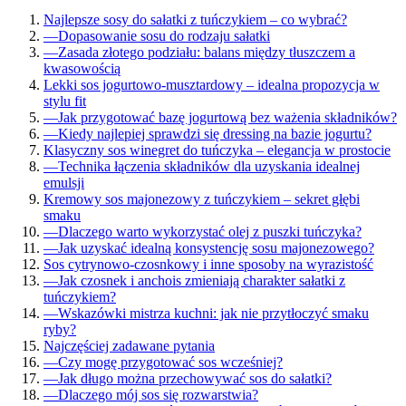
Najlepsze sosy do sałatki z tuńczykiem – co wybrać?
—
Dopasowanie sosu do rodzaju sałatki
—
Zasada złotego podziału: balans między tłuszczem a
kwasowością
Lekki sos jogurtowo-musztardowy – idealna propozycja w
stylu fit
—
Jak przygotować bazę jogurtową bez ważenia składników?
—
Kiedy najlepiej sprawdzi się dressing na bazie jogurtu?
Klasyczny sos winegret do tuńczyka – elegancja w prostocie
—
Technika łączenia składników dla uzyskania idealnej
emulsji
Kremowy sos majonezowy z tuńczykiem – sekret głębi
smaku
—
Dlaczego warto wykorzystać olej z puszki tuńczyka?
—
Jak uzyskać idealną konsystencję sosu majonezowego?
Sos cytrynowo-czosnkowy i inne sposoby na wyrazistość
—
Jak czosnek i anchois zmieniają charakter sałatki z
tuńczykiem?
—
Wskazówki mistrza kuchni: jak nie przytłoczyć smaku
ryby?
Najczęściej zadawane pytania
—
Czy mogę przygotować sos wcześniej?
—
Jak długo można przechowywać sos do sałatki?
—
Dlaczego mój sos się rozwarstwia?