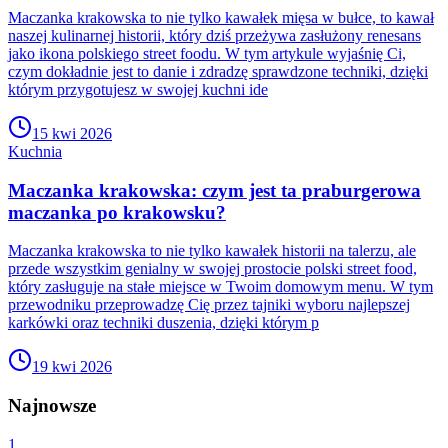
Maczanka krakowska to nie tylko kawałek mięsa w bułce, to kawał
naszej kulinarnej historii, który dziś przeżywa zasłużony renesans
jako ikona polskiego street foodu. W tym artykule wyjaśnię Ci,
czym dokładnie jest to danie i zdradzę sprawdzone techniki, dzięki
którym przygotujesz w swojej kuchni ide
15 kwi 2026
Kuchnia
Maczanka krakowska: czym jest ta praburgerowa
maczanka po krakowsku?
Maczanka krakowska to nie tylko kawałek historii na talerzu, ale
przede wszystkim genialny w swojej prostocie polski street food,
który zasługuje na stałe miejsce w Twoim domowym menu. W tym
przewodniku przeprowadzę Cię przez tajniki wyboru najlepszej
karkówki oraz techniki duszenia, dzięki którym p
19 kwi 2026
Najnowsze
1