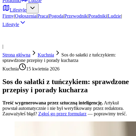
Poradniki
Ludzie
Lifestyle
Firmy
|
Ogłoszenia
|
Praca
|
Pogoda
|
Przewodnik
|
Poradniki
|
Ludzie
|
Lifestyle
|
Strona główna
Kuchnia
Sos do sałatki z tuńczykiem:
sprawdzone przepisy i porady kucharza
Kuchnia
15 kwietnia 2026
Sos do sałatki z tuńczykiem: sprawdzone
przepisy i porady kucharza
Treść wygenerowana przez sztuczną inteligencję.
Artykuł
powstał automatycznie i nie był weryfikowany przez redaktora.
Zauważyłeś błąd?
Zgłoś go przez formularz
— poprawimy treść.