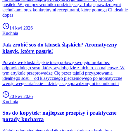
posiłek. W tym przewodniku podzielę się z Tobą sprawdzonymi
technikami oraz konkretnymi recepturami, które pomogą Ci idealnie
dopas
14 kwi 2026
Kuchnia
Jak zrobić sos do klusek śląskich? Aromatyczny
klasyk, który pasuje!
Prawdziwe kluski śląskie tracą połowę swojego uroku bez
odpowiedniego sosu, który wydobędzie z nich to, co najlepsze. W
tym artykule przeprowadzę Cię przez tajniki przygotowania
idealnego sosu – od klasycznego pieczeniowego po aromatyczne
wersje wegetariańskie – dzieląc się sprawdzonymi technikami i
20 kwi 2026
Kuchnia
Sos do kopytek: najlepsze przepisy i praktyczne
porady kucharza
Wybór odpowiedniego dodatku to najważniejszy krok, by z