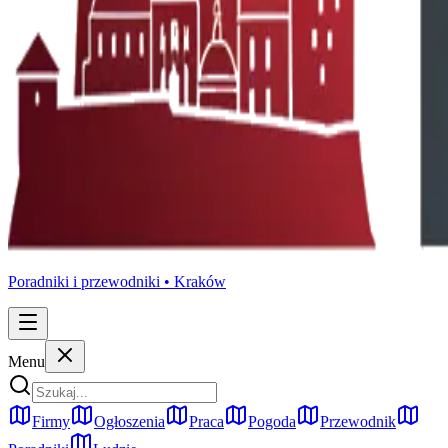
Poradniki i przewodniki •
Kraków
Menu
Firmy
Ogłoszenia
Praca
Pogoda
Przewodnik