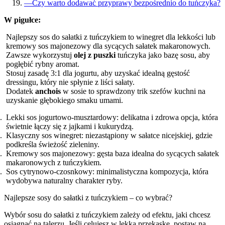
—
Czy warto dodawać przyprawy bezpośrednio do tuńczyka?
W pigułce:
Najlepszy sos do sałatki z tuńczykiem to winegret dla lekkości lub
kremowy sos majonezowy dla sycących sałatek makaronowych.
Zawsze wykorzystuj
olej z puszki
tuńczyka jako bazę sosu, aby
pogłębić rybny aromat.
Stosuj zasadę 3:1 dla jogurtu, aby uzyskać idealną gęstość
dressingu, który nie spłynie z liści sałaty.
Dodatek
anchois
w sosie to sprawdzony trik szefów kuchni na
uzyskanie głębokiego smaku umami.
Lekki sos jogurtowo-musztardowy: delikatna i zdrowa opcja, która
świetnie łączy się z jajkami i kukurydzą.
Klasyczny sos winegret: niezastąpiony w sałatce nicejskiej, gdzie
podkreśla świeżość zieleniny.
Kremowy sos majonezowy: gęsta baza idealna do sycących sałatek
makaronowych z tuńczykiem.
Sos cytrynowo-czosnkowy: minimalistyczna kompozycja, która
wydobywa naturalny charakter ryby.
Najlepsze sosy do sałatki z tuńczykiem – co wybrać?
Wybór sosu do sałatki z tuńczykiem zależy od efektu, jaki chcesz
osiągnąć na talerzu. Jeśli celujesz w lekką przekąskę, postaw na