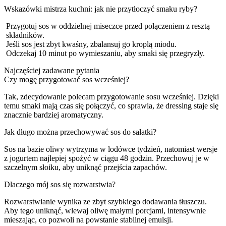
Wskazówki mistrza kuchni: jak nie przytłoczyć smaku ryby?
Przygotuj sos w oddzielnej miseczce przed połączeniem z resztą
składników.
Jeśli sos jest zbyt kwaśny, zbalansuj go kroplą miodu.
Odczekaj 10 minut po wymieszaniu, aby smaki się przegryzły.
Najczęściej zadawane pytania
Czy mogę przygotować sos wcześniej?
Tak, zdecydowanie polecam przygotowanie sosu wcześniej. Dzięki
temu smaki mają czas się połączyć, co sprawia, że dressing staje się
znacznie bardziej aromatyczny.
Jak długo można przechowywać sos do sałatki?
Sos na bazie oliwy wytrzyma w lodówce tydzień, natomiast wersje
z jogurtem najlepiej spożyć w ciągu 48 godzin. Przechowuj je w
szczelnym słoiku, aby uniknąć przejścia zapachów.
Dlaczego mój sos się rozwarstwia?
Rozwarstwianie wynika ze zbyt szybkiego dodawania tłuszczu.
Aby tego uniknąć, wlewaj oliwę małymi porcjami, intensywnie
mieszając, co pozwoli na powstanie stabilnej emulsji.