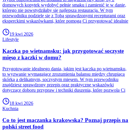
domowych kopytek wydobyć pełnię smaku i zamienić je w danie,
którego nie powstydziłaby się najlepsza restauracja. W tym
przewodniku podzielę się z Tobą sprawdzonymi recepturami oraz
eksperckimi wskazówkami, które pomogą Ci przygotować idealnie
19 kwi 2026
Lifestyle
Kaczka po wietnamsku: jak przygotować soczyste
mięso z kaczki w domu?
Przygotowanie idealnego dania, jakim jest kaczka po wietnamsku,
to wyzwanie wymagające zrozumienia balansu między chrupiącą
skórką a delikatnym, soczystym mięsem. W tym przewodniku
znajdziesz sprawdzony przepis oraz praktyczne wskazówki
dotyczące doboru przypraw i techniki duszenia, które pozwolą Ci
18 kwi 2026
Kuchnia
Co to jest maczanka krakowska? Poznaj przepis na
polski street food