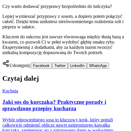
Czy warto dodawać przyprawy bezpośrednio do tuńczyka?
Lepiej wymieszać przyprawy z sosem, a dopiero potem połączyć
całość. Dzięki temu unikniesz nierównomiernego rozłożenia soli i
pieprzu w sałatce.
Kluczem do sukcesu jest zawsze równowaga między tłustą bazą a
kwasem, co pozwoli Ci w pełni wydobyć głębię smaku ryby.
Eksperymentuj z dodatkami, aby za każdym razem tworzyć
unikalną kompozycję dopasowaną do Twoich potrzeb.
Udostępnij:
Facebook
Twitter
LinkedIn
WhatsApp
Czytaj dalej
Kuchnia
Jaki sos do kurczaka? Praktyczne porady i
sprawdzone przepisy kucharza
Wybór odpowiedniego sosu to kluczowy krok, który potrafi
całkowicie odmienić oblicze nawet najprostszego kawałka
kurczaka, zamieniając go z rutynowego dania w wykwintny