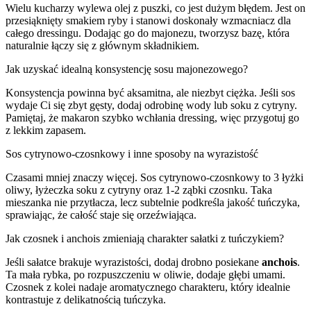
Wielu kucharzy wylewa olej z puszki, co jest dużym błędem. Jest on
przesiąknięty smakiem ryby i stanowi doskonały wzmacniacz dla
całego dressingu. Dodając go do majonezu, tworzysz bazę, która
naturalnie łączy się z głównym składnikiem.
Jak uzyskać idealną konsystencję sosu majonezowego?
Konsystencja powinna być aksamitna, ale niezbyt ciężka. Jeśli sos
wydaje Ci się zbyt gęsty, dodaj odrobinę wody lub soku z cytryny.
Pamiętaj, że makaron szybko wchłania dressing, więc przygotuj go
z lekkim zapasem.
Sos cytrynowo-czosnkowy i inne sposoby na wyrazistość
Czasami mniej znaczy więcej. Sos cytrynowo-czosnkowy to 3 łyżki
oliwy, łyżeczka soku z cytryny oraz 1-2 ząbki czosnku. Taka
mieszanka nie przytłacza, lecz subtelnie podkreśla jakość tuńczyka,
sprawiając, że całość staje się orzeźwiająca.
Jak czosnek i anchois zmieniają charakter sałatki z tuńczykiem?
Jeśli sałatce brakuje wyrazistości, dodaj drobno posiekane
anchois
.
Ta mała rybka, po rozpuszczeniu w oliwie, dodaje głębi umami.
Czosnek z kolei nadaje aromatycznego charakteru, który idealnie
kontrastuje z delikatnością tuńczyka.