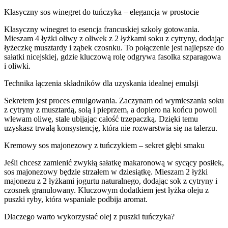
Klasyczny sos winegret do tuńczyka – elegancja w prostocie
Klasyczny winegret to esencja francuskiej szkoły gotowania.
Mieszam 4 łyżki oliwy z oliwek z 2 łyżkami soku z cytryny, dodając
łyżeczkę musztardy i ząbek czosnku. To połączenie jest najlepsze do
sałatki nicejskiej, gdzie kluczową rolę odgrywa fasolka szparagowa
i oliwki.
Technika łączenia składników dla uzyskania idealnej emulsji
Sekretem jest proces emulgowania. Zaczynam od wymieszania soku
z cytryny z musztardą, solą i pieprzem, a dopiero na końcu powoli
wlewam oliwę, stale ubijając całość trzepaczką. Dzięki temu
uzyskasz trwałą konsystencję, która nie rozwarstwia się na talerzu.
Kremowy sos majonezowy z tuńczykiem – sekret głębi smaku
Jeśli chcesz zamienić zwykłą sałatkę makaronową w sycący posiłek,
sos majonezowy będzie strzałem w dziesiątkę. Mieszam 2 łyżki
majonezu z 2 łyżkami jogurtu naturalnego, dodając sok z cytryny i
czosnek granulowany. Kluczowym dodatkiem jest łyżka oleju z
puszki ryby, która wspaniale podbija aromat.
Dlaczego warto wykorzystać olej z puszki tuńczyka?