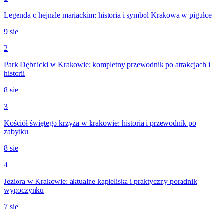
Legenda o hejnale mariackim: historia i symbol Krakowa w pigułce
9 sie
2
Park Dębnicki w Krakowie: kompletny przewodnik po atrakcjach i
historii
8 sie
3
Kościół świętego krzyża w krakowie: historia i przewodnik po
zabytku
8 sie
4
Jeziora w Krakowie: aktualne kąpieliska i praktyczny poradnik
wypoczynku
7 sie