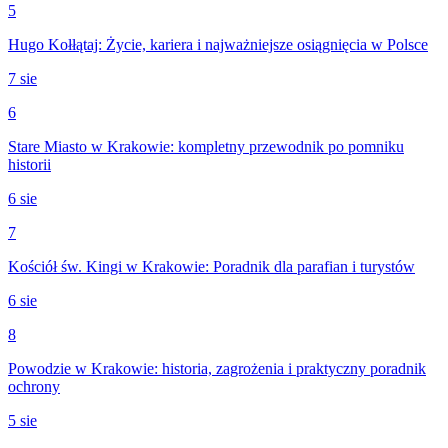
5
Hugo Kołłątaj: Życie, kariera i najważniejsze osiągnięcia w Polsce
7 sie
6
Stare Miasto w Krakowie: kompletny przewodnik po pomniku
historii
6 sie
7
Kościół św. Kingi w Krakowie: Poradnik dla parafian i turystów
6 sie
8
Powodzie w Krakowie: historia, zagrożenia i praktyczny poradnik
ochrony
5 sie