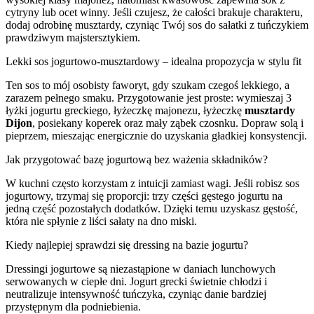
cytryny lub ocet winny. Jeśli czujesz, że całości brakuje charakteru,
dodaj odrobinę musztardy, czyniąc Twój sos do sałatki z tuńczykiem
prawdziwym majstersztykiem.
Lekki sos jogurtowo-musztardowy – idealna propozycja w stylu fit
Ten sos to mój osobisty faworyt, gdy szukam czegoś lekkiego, a
zarazem pełnego smaku. Przygotowanie jest proste: wymieszaj 3
łyżki jogurtu greckiego, łyżeczkę majonezu, łyżeczkę
musztardy
Dijon
, posiekany koperek oraz mały ząbek czosnku. Dopraw solą i
pieprzem, mieszając energicznie do uzyskania gładkiej konsystencji.
Jak przygotować bazę jogurtową bez ważenia składników?
W kuchni często korzystam z intuicji zamiast wagi. Jeśli robisz sos
jogurtowy, trzymaj się proporcji: trzy części gęstego jogurtu na
jedną część pozostałych dodatków. Dzięki temu uzyskasz gęstość,
która nie spłynie z liści sałaty na dno miski.
Kiedy najlepiej sprawdzi się dressing na bazie jogurtu?
Dressingi jogurtowe są niezastąpione w daniach lunchowych
serwowanych w ciepłe dni. Jogurt grecki świetnie chłodzi i
neutralizuje intensywność tuńczyka, czyniąc danie bardziej
przystępnym dla podniebienia.