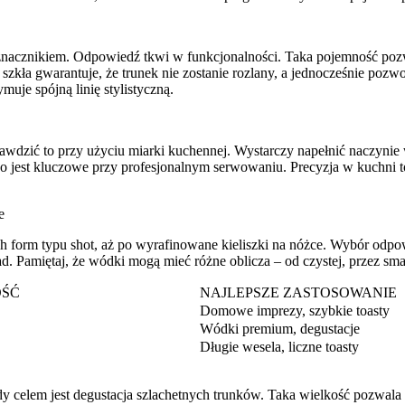
ę wyznacznikiem. Odpowiedź tkwi w funkcjonalności. Taka pojemność p
szkła gwarantuje, że trunek nie zostanie rozlany, a jednocześnie pozwo
uje spójną linię stylistyczną.
prawdzić to przy użyciu miarki kuchennej. Wystarczy napełnić naczynie
 co jest kluczowe przy profesjonalnym serwowaniu. Precyzja w kuchni 
e
 form typu shot, aż po wyrafinowane kieliszki na nóżce. Wybór odpow
iad. Pamiętaj, że wódki mogą mieć różne oblicza – od czystej, przez sm
OŚĆ
NAJLEPSZE ZASTOSOWANIE
Domowe imprezy, szybkie toasty
Wódki premium, degustacje
Długie wesela, liczne toasty
y celem jest degustacja szlachetnych trunków. Taka wielkość pozwala n