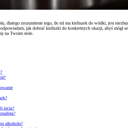
 dlatego zrozumienie tego, ile ml ma kieliszek do wódki, jest niezbę
dpowiadam, jak dobrać kieliszki do konkretnych okazji, abyś mógł se
się na Twoim stole.
ć?
 ml?
sowanie
nek?
b picia?
onalista?
ju alkoholu?