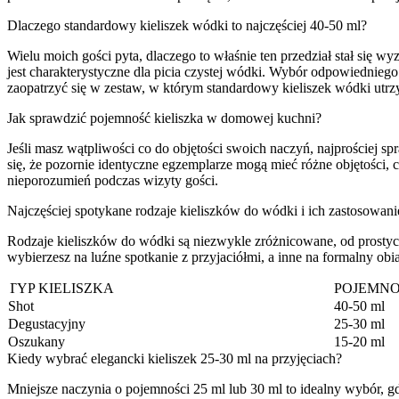
Dlaczego standardowy kieliszek wódki to najczęściej 40-50 ml?
Wielu moich gości pyta, dlaczego to właśnie ten przedział stał si
jest charakterystyczne dla picia czystej wódki. Wybór odpowiedniego 
zaopatrzyć się w zestaw, w którym standardowy kieliszek wódki utrzym
Jak sprawdzić pojemność kieliszka w domowej kuchni?
Jeśli masz wątpliwości co do objętości swoich naczyń, najprościej s
się, że pozornie identyczne egzemplarze mogą mieć różne objętości,
nieporozumień podczas wizyty gości.
Najczęściej spotykane rodzaje kieliszków do wódki i ich zastosowani
Rodzaje kieliszków do wódki są niezwykle zróżnicowane, od prostych
wybierzesz na luźne spotkanie z przyjaciółmi, a inne na formalny ob
TYP KIELISZKA
POJEMN
Shot
40-50 ml
Degustacyjny
25-30 ml
Oszukany
15-20 ml
Kiedy wybrać elegancki kieliszek 25-30 ml na przyjęciach?
Mniejsze naczynia o pojemności 25 ml lub 30 ml to idealny wybór, gd