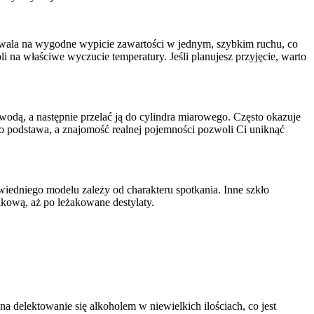
ozwala na wygodne wypicie zawartości w jednym, szybkim ruchu, co
li na właściwe wyczucie temperatury. Jeśli planujesz przyjęcie, warto
 wodą, a następnie przelać ją do cylindra miarowego. Często okazuje
to podstawa, a znajomość realnej pojemności pozwoli Ci uniknąć
iedniego modelu zależy od charakteru spotkania. Inne szkło
akową, aż po leżakowane destylaty.
a delektowanie się alkoholem w niewielkich ilościach, co jest