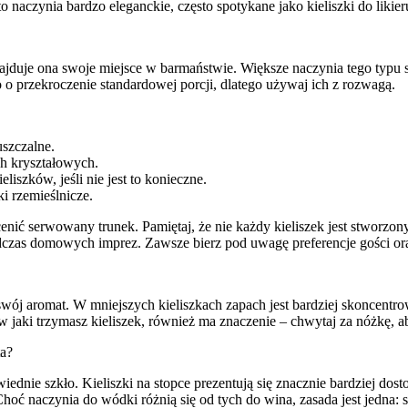
 naczynia bardzo eleganckie, często spotykane jako kieliszki do likier
najduje ona swoje miejsce w barmaństwie. Większe naczynia tego typu
o o przekroczenie standardowej porcji, dlatego używaj ich z rozwagą.
szczalne.
ch kryształowych.
iszków, jeśli nie jest to konieczne.
i rzemieślnicze.
enić serwowany trunek. Pamiętaj, że nie każdy kieliszek jest stworzon
 podczas domowych imprez. Zawsze bierz pod uwagę preferencje gości or
ój aromat. W mniejszych kieliszkach zapach jest bardziej skoncentrow
 jaki trzymasz kieliszek, również ma znaczenie – chwytaj za nóżkę, a
ta?
ednie szkło. Kieliszki na stopce prezentują się znacznie bardziej dostoj
. Choć naczynia do wódki różnią się od tych do wina, zasada jest jedna