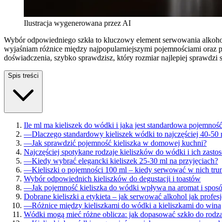
Ilustracja wygenerowana przez AI
Wybór odpowiedniego szkła to kluczowy element serwowania alkoholu,
wyjaśniam różnice między najpopularniejszymi pojemnościami oraz po
doświadczenia, szybko sprawdzisz, który rozmiar najlepiej sprawdzi 
Spis treści
Ile ml ma kieliszek do wódki i jaka jest standardowa pojemnoś
—
Dlaczego standardowy kieliszek wódki to najczęściej 40-50
—
Jak sprawdzić pojemność kieliszka w domowej kuchni?
Najczęściej spotykane rodzaje kieliszków do wódki i ich zasto
—
Kiedy wybrać elegancki kieliszek 25-30 ml na przyjęciach?
—
Kieliszki o pojemności 100 ml – kiedy serwować w nich tru
Wybór odpowiednich kieliszków do degustacji i toastów
—
Jak pojemność kieliszka do wódki wpływa na aromat i sposó
Dobrane kieliszki a etykieta – jak serwować alkohol jak profesj
—
Różnice między kieliszkami do wódki a kieliszkami do wina
Wódki mogą mieć różne oblicza: jak dopasować szkło do rodza