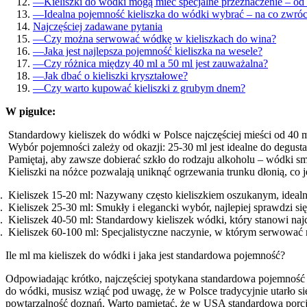
—
Kieliszki do wódki mogą mieć specjalne przeznaczenie – od
—
Idealna pojemność kieliszka do wódki wybrać – na co zwró
Najczęściej zadawane pytania
—
Czy można serwować wódkę w kieliszkach do wina?
—
Jaka jest najlepsza pojemność kieliszka na wesele?
—
Czy różnica między 40 ml a 50 ml jest zauważalna?
—
Jak dbać o kieliszki kryształowe?
—
Czy warto kupować kieliszki z grubym dnem?
W pigułce:
Standardowy kieliszek do wódki w Polsce najczęściej mieści od 40 m
Wybór pojemności zależy od okazji: 25-30 ml jest idealne do degustac
Pamiętaj, aby zawsze dobierać szkło do rodzaju alkoholu – wódki sm
Kieliszki na nóżce pozwalają uniknąć ogrzewania trunku dłonią, co
Kieliszek 15-20 ml: Nazywany często kieliszkiem oszukanym, ideal
Kieliszek 25-30 ml: Smukły i elegancki wybór, najlepiej sprawdzi się
Kieliszek 40-50 ml: Standardowy kieliszek wódki, który stanowi najc
Kieliszek 60-100 ml: Specjalistyczne naczynie, w którym serwować
Ile ml ma kieliszek do wódki i jaka jest standardowa pojemność?
Odpowiadając krótko, najczęściej spotykana standardowa pojemność t
do wódki, musisz wziąć pod uwagę, że w Polsce tradycyjnie utarło się
powtarzalność doznań. Warto pamiętać, że w USA standardowa porcja