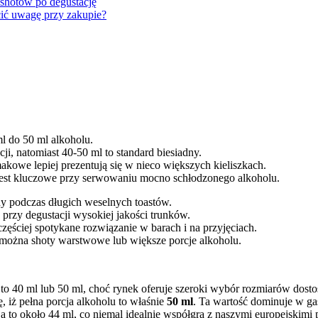
 shotów po degustację
cić uwagę przy zakupie?
l do 50 ml alkoholu.
ji, natomiast 40-50 ml to standard biesiadny.
akowe lepiej prezentują się w nieco większych kieliszkach.
 jest kluczowe przy serwowaniu mocno schłodzonego alkoholu.
ny podczas długich weselnych toastów.
 przy degustacji wysokiej jakości trunków.
zęściej spotykane rozwiązanie w barach i na przyjęciach.
 można shoty warstwowe lub większe porcje alkoholu.
o 40 ml lub 50 ml, choć rynek oferuje szeroki wybór rozmiarów dosto
, iż pełna porcja alkoholu to właśnie
50 ml
. Ta wartość dominuje w ga
 to około 44 ml, co niemal idealnie współgra z naszymi europejskimi