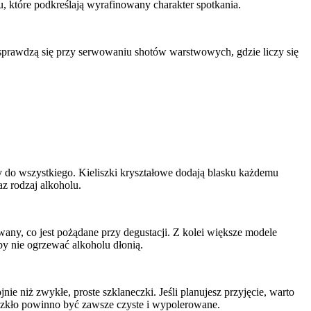
u, które podkreślają wyrafinowany charakter spotkania.
 sprawdzą się przy serwowaniu shotów warstwowych, gdzie liczy się
y do wszystkiego. Kieliszki kryształowe dodają blasku każdemu
az rodzaj alkoholu.
any, co jest pożądane przy degustacji. Z kolei większe modele
by nie ogrzewać alkoholu dłonią.
nie niż zwykłe, proste szklaneczki. Jeśli planujesz przyjęcie, warto
: szkło powinno być zawsze czyste i wypolerowane.