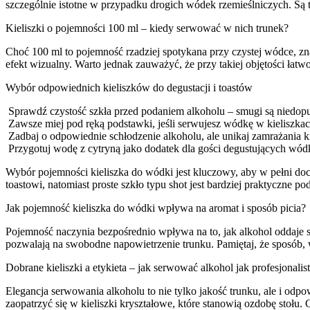
szczególnie istotne w przypadku drogich wódek rzemieślniczych. Są to
Kieliszki o pojemności 100 ml – kiedy serwować w nich trunek?
Choć 100 ml to pojemność rzadziej spotykana przy czystej wódce, z
efekt wizualny. Warto jednak zauważyć, że przy takiej objętości łatw
Wybór odpowiednich kieliszków do degustacji i toastów
Sprawdź czystość szkła przed podaniem alkoholu – smugi są niedopu
Zawsze miej pod ręką podstawki, jeśli serwujesz wódkę w kieliszka
Zadbaj o odpowiednie schłodzenie alkoholu, ale unikaj zamrażania kiel
Przygotuj wodę z cytryną jako dodatek dla gości degustujących wódk
Wybór pojemności kieliszka do wódki jest kluczowy, aby w pełni doc
toastowi, natomiast proste szkło typu shot jest bardziej praktyczne
Jak pojemność kieliszka do wódki wpływa na aromat i sposób picia?
Pojemność naczynia bezpośrednio wpływa na to, jak alkohol oddaje sw
pozwalają na swobodne napowietrzenie trunku. Pamiętaj, że sposób, w
Dobrane kieliszki a etykieta – jak serwować alkohol jak profesjonalis
Elegancja serwowania alkoholu to nie tylko jakość trunku, ale i odpowi
zaopatrzyć się w kieliszki kryształowe, które stanowią ozdobę stołu