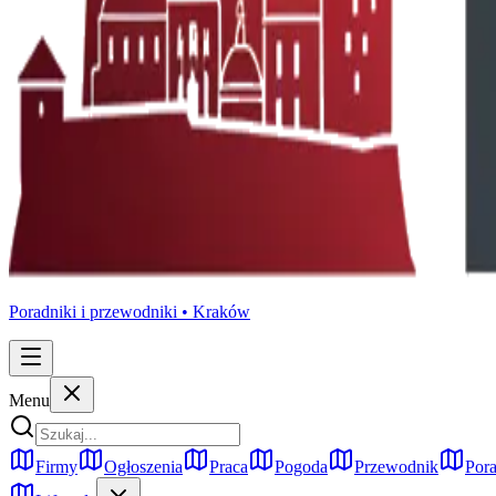
Poradniki i przewodniki •
Kraków
Menu
Firmy
Ogłoszenia
Praca
Pogoda
Przewodnik
Pora