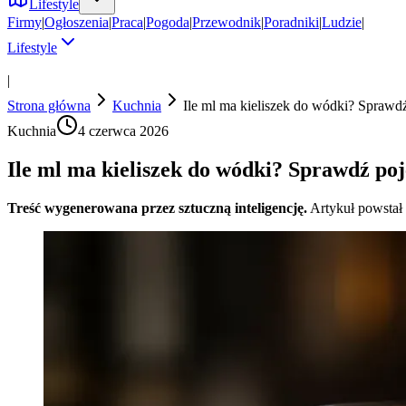
Lifestyle
Firmy
|
Ogłoszenia
|
Praca
|
Pogoda
|
Przewodnik
|
Poradniki
|
Ludzie
|
Lifestyle
|
Strona główna
Kuchnia
Ile ml ma kieliszek do wódki? Sprawdź
Kuchnia
4 czerwca 2026
Ile ml ma kieliszek do wódki? Sprawdź poj
Treść wygenerowana przez sztuczną inteligencję.
Artykuł powstał