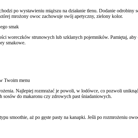
chodzi po wystawieniu miąższu na działanie tlenu. Dodanie odrobiny s
której mrożony owoc zachowuje swój apetyczny, zielony kolor.
jego smak
kości woreczków strunowych lub szklanych pojemników. Pamiętaj, ab
lory smakowe.
w w Twoim menu
ożenia. Najlepiej rozmrażać je powoli, w lodówce, co pozwoli unikną
h sosów do makaronu czy zdrowych past śniadaniowych.
ypu smoothie, aż po gęste pasty na kanapki. Jeśli po rozmrożeniu owo