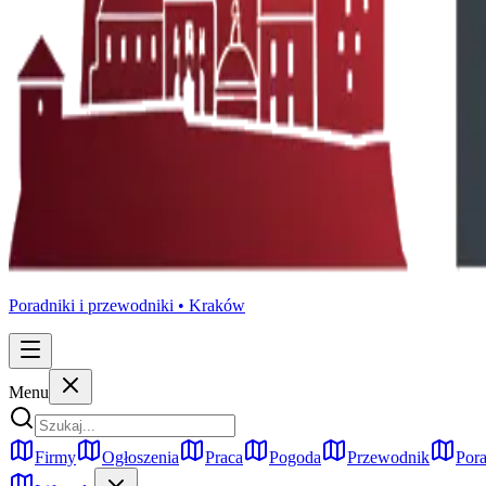
Poradniki i przewodniki •
Kraków
Menu
Firmy
Ogłoszenia
Praca
Pogoda
Przewodnik
Pora