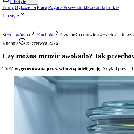
Lifestyle
Firmy
|
Ogłoszenia
|
Praca
|
Pogoda
|
Przewodnik
|
Poradniki
|
Ludzie
|
Lifestyle
|
Strona główna
Kuchnia
Czy można mrozić awokado? Jak prze
Kuchnia
25 czerwca 2026
Czy można mrozić awokado? Jak przechow
Treść wygenerowana przez sztuczną inteligencję.
Artykuł powstał