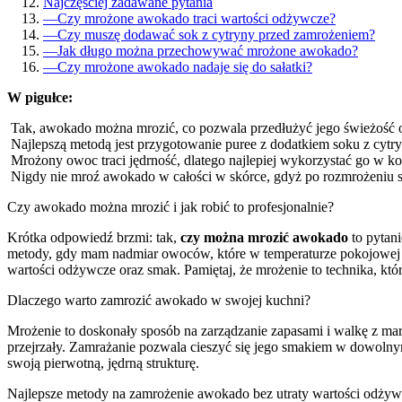
Najczęściej zadawane pytania
—
Czy mrożone awokado traci wartości odżywcze?
—
Czy muszę dodawać sok z cytryny przed zamrożeniem?
—
Jak długo można przechowywać mrożone awokado?
—
Czy mrożone awokado nadaje się do sałatki?
W pigułce:
Tak, awokado można mrozić, co pozwala przedłużyć jego świeżość o
Najlepszą metodą jest przygotowanie puree z dodatkiem soku z cytr
Mrożony owoc traci jędrność, dlatego najlepiej wykorzystać go w kok
Nigdy nie mroź awokado w całości w skórce, gdyż po rozmrożeniu st
Czy awokado można mrozić i jak robić to profesjonalnie?
Krótka odpowiedź brzmi: tak,
czy można mrozić awokado
to pytani
metody, gdy mam nadmiar owoców, które w temperaturze pokojowej 
wartości odżywcze oraz smak. Pamiętaj, że mrożenie to technika, kt
Dlaczego warto zamrozić awokado w swojej kuchni?
Mrożenie to doskonały sposób na zarządzanie zapasami i walkę z ma
przejrzały. Zamrażanie pozwala cieszyć się jego smakiem w dowolny
swoją pierwotną, jędrną strukturę.
Najlepsze metody na zamrożenie awokado bez utraty wartości odży