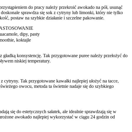
przystąpieniem do pracy należy przekroić awokado na pół, usunąć
doskonale sprawdza się sok z cytryny lub limonki, który nie tylko
ość, postaw na szybkie działanie i szczelne pakowanie.
ASTOSOWANIE
uacamole, dipy, pasty
moothie, koktajle
z gładką konsystencję. Tak przygotowane puree należy przełożyć do
pływem niskiej temperatury.
z cytryny. Tak przygotowane kawałki najlepiej ułożyć na tacce,
u świeżego owocu, metoda ta świetnie nadaje się do szybkiego
ją się do estetycznych sałatek, ale idealnie sprawdzają się w
mrożone awokado najlepiej wykorzystać w ciągu 24 godzin od