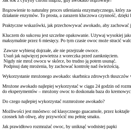
Jak sok z cytryny chroni miąższ, gdy awokado brązowieje?
Brązowienie to naturalny proces utleniania enzymatycznego, który za
działanie enzymów. To prosta, a zarazem kluczowa czynność, dzięki 
Praktyczne wskazówki, jak przechowywać awokado, aby zachować 
Kluczem do sukcesu jest szczelne opakowanie. Używaj wysokiej ja
maksymalnie przez 6 miesięcy. Po tym czasie owoc może stracić wa
Zawsze wybieraj dojrzałe, ale nie przejrzałe owoce.
Usuń jak najwięcej powietrza z woreczka przed zamknięciem.
Nigdy nie mroź owocu w skórce, bo trudno ją potem usunąć.
Podpisuj datę mrożenia, by zachować kontrolę nad świeżością.
Wykorzystanie mrożonego awokado: skarbnica zdrowych tłuszczó
Mrożone awokado najlepiej wykorzystać w ciągu 24 godzin od rozmr
do eksperymentów – mrożony owoc to doskonała baza do kremowyc
Do czego najlepiej wykorzystać rozmrożone awokado?
Możliwości jest mnóstwo: od klasycznego guacamole, przez koktajle t
czosnek lub oliwę, aby przywrócić mu pełnię smaku.
Jak prawidłowo rozmrażać owoc, by uniknąć wodnistej papki