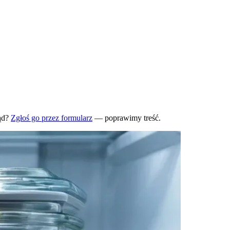
ąd?
Zgłoś go przez formularz
— poprawimy treść.