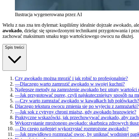
Ilustracja wygenerowana przez AI
Wielu z nas zna ten dylemat: kupiliśmy idealnie dojrzałe awokado, a
awokado
, dzieląc się sprawdzonymi technikami przygotowania i p
zachować maksimum smaku tego wartościowego owocu na dłużej.
Spis treści
Czy awokado można mrozić i jak robić to profesjonalnie?
—
Dlaczego warto zamrozić awokado w swojej kuchni?
Najlepsze metody na zamrożenie awokado bez utraty wartośc
—
Jak przygotować puree, czyli najskuteczniejszy sposób na m
—
Czy warto zamrażać awokado w kawałkach lub połówkach?
Dlaczego tekstura owocu zmienia się po wyjęciu z zamrażarki?
—
Jak sok z cytryny chroni miąższ, gdy awokado brązowieje?
Praktyczne wskazówki, jak przechowywać awokado, aby zac
Wykorzystanie mrożonego awokado: skarbnica zdrowych tłu
—
Do czego najlepiej wykorzystać rozmrożone awokado?
—
Jak prawidłowo rozmrażać owoc, by uniknąć wodnistej pap