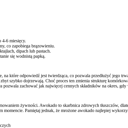
 4-6 miesięcy.
yny, co zapobiega brązowieniu.
tajlach, dipach lub pastach.
anie się wodnistą papką.
e, na które odpowiedź jest twierdząca, co pozwala przedłużyć jego trw
zbyt szybko dojrzewają. Choć proces ten zmienia strukturę komórko
óra pozwala zachować jak najwięcej cennych składników na okres, gdy 
rnowaniem żywności. Awokado to skarbnica zdrowych tłuszczów, dlateg
m momencie. Pamiętaj jednak, że mrożone awokado najlepiej wykorzys
wczych