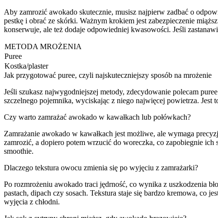
Aby zamrozić awokado skutecznie, musisz najpierw zadbać o odpowie
pestkę i obrać ze skórki. Ważnym krokiem jest zabezpieczenie miąższ
konserwuje, ale też dodaje odpowiedniej kwasowości. Jeśli zastanawi
METODA MROŻENIA
Puree
Kostka/plaster
Jak przygotować puree, czyli najskuteczniejszy sposób na mrożenie
Jeśli szukasz najwygodniejszej metody, zdecydowanie polecam puree
szczelnego pojemnika, wyciskając z niego najwięcej powietrza. Jest 
Czy warto zamrażać awokado w kawałkach lub połówkach?
Zamrażanie awokado w kawałkach jest możliwe, ale wymaga precyzji. 
zamrozić, a dopiero potem wrzucić do woreczka, co zapobiegnie ich s
smoothie.
Dlaczego tekstura owocu zmienia się po wyjęciu z zamrażarki?
Po rozmrożeniu awokado traci jędrność, co wynika z uszkodzenia błon
pastach, dipach czy sosach. Tekstura staje się bardzo kremowa, co
wyjęcia z chłodni.