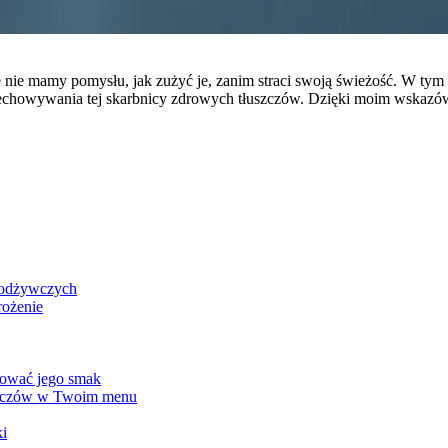
le nie mamy pomysłu, jak zużyć je, zanim straci swoją świeżość. W ty
rzechowywania tej skarbnicy zdrowych tłuszczów. Dzięki moim wskazó
i odżywczych
rożenie
hować jego smak
szczów w Twoim menu
ki