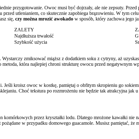
dnie przygotowanie. Owoc musi być dojrzały, ale nie zepsuty. Przed 
u przed utlenianiem, co skutecznie zapobiega brązowieniu. W tym celu 
asz się,
czy można mrozić awokado
w sposób, który zachowa jego jak
ZALETY
Z
Najdłuższa trwałość
G
Szybkość użycia
S
. Wystarczy zmiksować miąższ z dodatkiem soku z cytryny, aż uzyskas
to metoda, która najlepiej chroni strukturę owocu przed negatywnym w
Jeśli kroisz owoc w kostkę, pamiętaj o obfitym skropieniu go sokiem 
klejaniu. Choć tekstura po rozmrożeniu nie będzie tak atrakcyjna jak 
 komórkowych przez kryształki lodu. Dlatego mrożone kawałki nie nada
 jest pożądane w przypadku domowego guacamole. Musisz pamiętać, że 