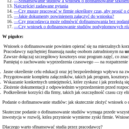
—
Sfinansowanie studiów a wniosek o dofinansowanie szkolen
Najczęściej zadawane pytania
—
Czy muszę pracować w firmie określony czas, aby prosić o 
—
Jakie dokumenty powinienem załączyć do wniosku?
—
Czy pracodawca może odmówić dofinansowania bez podani
—
Czy wniosek o dofinansowanie studiów podyplomowych różn
W pigułce:
Wniosek o dofinansowanie powinien opierać się na mierzalnych korzy
Pracodawcy najchętniej finansują naukę osobom zatrudnionym na
u
Zawsze dołączaj szczegółowy kosztorys oraz program zajęć, co znac
Pamiętaj o zachowaniu wyprzedzenia czasowego — na rozpatrzenie
Jasne określenie celu edukacji oraz jej bezpośredniego wpływu na z
Przygotowanie kompletu załączników, takich jak program, kosztorys 
Wskazanie konkretnych umiejętności, które zyskasz i jak przełożą się
Złożenie dokumentacji z odpowiednim wyprzedzeniem przed rozpoc
Podkreślenie korzyści dla firmy, takich jak oszczędność czasu czy e
Podanie o dofinansowanie studiów: jak skutecznie złożyć wniosek o
Skuteczne podanie o dofinansowanie studiów wymaga przede wszystkim
inwestycja w rozwój, która przyniesie wymierne zyski firmie. Wniose
Dlaczego warto sfinansować studia przez pracodawcę?