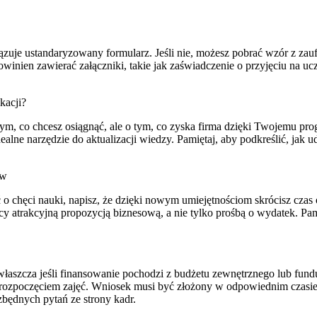
zuje ustandaryzowany formularz. Jeśli nie, możesz pobrać wzór z zauf
inien zawierać załączniki, takie jak zaświadczenie o przyjęciu na u
kacji?
 tym, co chcesz osiągnąć, ale o tym, co zyska firma dzięki Twojemu p
lne narzędzie do aktualizacji wiedzy. Pamiętaj, aby podkreślić, jak ud
ów
 o chęci nauki, napisz, że dzięki nowym umiejętnościom skrócisz czas
wcy atrakcyjną propozycją biznesową, a nie tylko prośbą o wydatek. Pa
zwłaszcza jeśli finansowanie pochodzi z budżetu zewnętrznego lub fu
zed rozpoczęciem zajęć. Wniosek musi być złożony w odpowiednim czas
zbędnych pytań ze strony kadr.