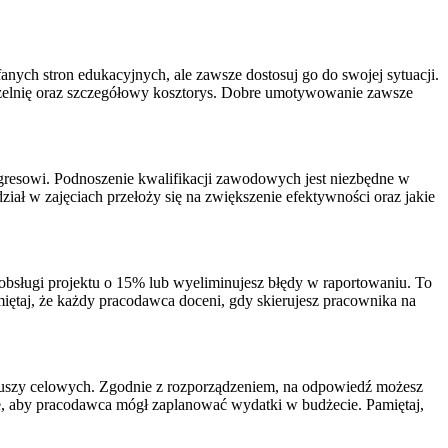
anych stron edukacyjnych, ale zawsze dostosuj go do swojej sytuacji.
czelnię oraz szczegółowy kosztorys. Dobre umotywowanie zawsze
rogresowi. Podnoszenie kwalifikacji zawodowych jest niezbędne w
ział w zajęciach przełoży się na zwiększenie efektywności oraz jakie
 obsługi projektu o 15% lub wyeliminujesz błędy w raportowaniu. To
miętaj, że każdy pracodawca doceni, gdy skierujesz pracownika na
nduszy celowych. Zgodnie z rozporządzeniem, na odpowiedź możesz
ie, aby pracodawca mógł zaplanować wydatki w budżecie. Pamiętaj,