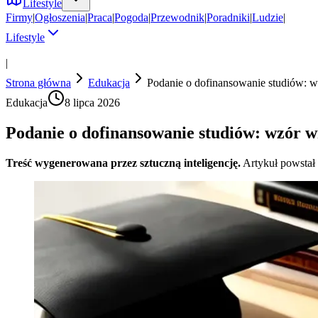
Lifestyle
Firmy
|
Ogłoszenia
|
Praca
|
Pogoda
|
Przewodnik
|
Poradniki
|
Ludzie
|
Lifestyle
|
Strona główna
Edukacja
Podanie o dofinansowanie studiów: w
Edukacja
8 lipca 2026
Podanie o dofinansowanie studiów: wzór w
Treść wygenerowana przez sztuczną inteligencję.
Artykuł powstał