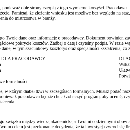
 ponieważ obie strony czerpią z tego wymierne korzyści. Pracodawca 
ecie. Pamiętaj, że złożenie wniosku jest możliwe bez względu na staż
enia do mistrzostwa w branży.
go Twoje dane oraz informacje o pracodawcy. Dokument powinien zawie
 częściowe pokrycie kosztów. Zadbaj o datę i czytelny podpis. W razie
 dane, w tym szacunkowy kosztorys oraz specjalności kształcenia, co
 DLA PRACODAWCY
DLA
a
Wskaz
a
Ułatw
Potwi
we formalności
 którym diabeł tkwi w szczegółach formalnych. Musisz podać nazwę i 
onieważ pracodawca będzie chciał zobaczyć program, aby ocenić, czy k
tałcenia.
go związku między wiedzą akademicką a Twoimi codziennymi obowiąz
woim celem jest przekonanie decydenta, że ta inwestycja zwróci się 