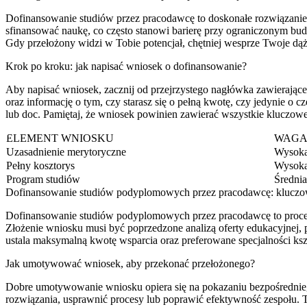
Dofinansowanie studiów przez pracodawcę to doskonałe rozwiązanie,
sfinansować naukę, co często stanowi barierę przy ograniczonym budż
Gdy przełożony widzi w Tobie potencjał, chętniej wesprze Twoje dąż
Krok po kroku: jak napisać wniosek o dofinansowanie?
Aby napisać wniosek, zacznij od przejrzystego nagłówka zawierające
oraz informację o tym, czy starasz się o pełną kwotę, czy jedynie o
lub doc. Pamiętaj, że wniosek powinien zawierać wszystkie kluczowe
ELEMENT WNIOSKU
WAGA
Uzasadnienie merytoryczne
Wysok
Pełny kosztorys
Wysok
Program studiów
Średnia
Dofinansowanie studiów podyplomowych przez pracodawcę: kluczo
Dofinansowanie studiów podyplomowych przez pracodawcę to proces, w
Złożenie wniosku musi być poprzedzone analizą oferty edukacyjnej, p
ustala maksymalną kwotę wsparcia oraz preferowane specjalności ksz
Jak umotywować wniosek, aby przekonać przełożonego?
Dobre umotywowanie wniosku opiera się na pokazaniu bezpośrednie
rozwiązania, usprawnić procesy lub poprawić efektywność zespołu. T