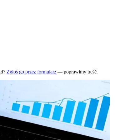
ąd?
Zgłoś go przez formularz
— poprawimy treść.