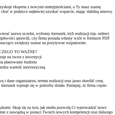
zyskuje eksperta z nowymi umiejętnościami, a Ty masz szansę
, choć w praktyce najłatwiej uzyskać wsparcie, mając stabilną umowę.
rać nazwę uczelni, wybrany kierunek, tryb realizacji (np. online)
 wątpliwości sprawdź, czy firma posiada własny wzór w formacie PDF
 znacząco zwiększy szanse na pozytywne rozpatrzenie.
CZEGO TO WAŻNE?
uje na zwrot z inwestycji
ia planowanie budżetu
erdza wartość merytoryczną
dane organizatora, termin realizacji oraz jasno określić cenę.
ierunek wpisuje się w potrzeby działu. Pamiętaj, że firma często
kami. Skup się na tym, jak studia pozwolą Ci wprowadzić nowe
firmie z nawiązką w postaci Twoich nowych kompetencji oraz dalszego