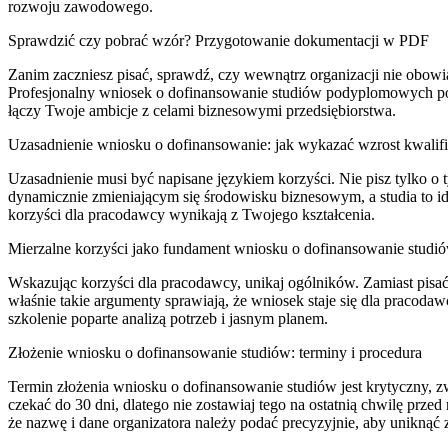
rozwoju zawodowego.
Sprawdzić czy pobrać wzór? Przygotowanie dokumentacji w PDF
Zanim zaczniesz pisać, sprawdź, czy wewnątrz organizacji nie obowią
Profesjonalny wniosek o dofinansowanie studiów podyplomowych pow
łączy Twoje ambicje z celami biznesowymi przedsiębiorstwa.
Uzasadnienie wniosku o dofinansowanie: jak wykazać wzrost kwalifi
Uzasadnienie musi być napisane językiem korzyści. Nie pisz tylko o
dynamicznie zmieniającym się środowisku biznesowym, a studia to idea
korzyści dla pracodawcy wynikają z Twojego kształcenia.
Mierzalne korzyści jako fundament wniosku o dofinansowanie studi
Wskazując korzyści dla pracodawcy, unikaj ogólników. Zamiast pisać
właśnie takie argumenty sprawiają, że wniosek staje się dla pracoda
szkolenie poparte analizą potrzeb i jasnym planem.
Złożenie wniosku o dofinansowanie studiów: terminy i procedura
Termin złożenia wniosku o dofinansowanie studiów jest krytyczny, 
czekać do 30 dni, dlatego nie zostawiaj tego na ostatnią chwilę pr
że nazwę i dane organizatora należy podać precyzyjnie, aby uniknąć 