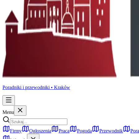
Poradniki i przewodniki •
Kraków
Menu
Firmy
Ogłoszenia
Praca
Pogoda
Przewodnik
Pora