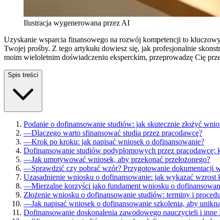
Ilustracja wygenerowana przez AI
Uzyskanie wsparcia finansowego na rozwój kompetencji to kluczowy
Twojej prośby. Z tego artykułu dowiesz się, jak profesjonalnie sko
moim wieloletnim doświadczeniu eksperckim, przeprowadzę Cię przez
Spis treści
Podanie o dofinansowanie studiów: jak skutecznie złożyć wni
—
Dlaczego warto sfinansować studia przez pracodawcę?
—
Krok po kroku: jak napisać wniosek o dofinansowanie?
Dofinansowanie studiów podyplomowych przez pracodawcę: k
—
Jak umotywować wniosek, aby przekonać przełożonego?
—
Sprawdzić czy pobrać wzór? Przygotowanie dokumentacji
Uzasadnienie wniosku o dofinansowanie: jak wykazać wzrost k
—
Mierzalne korzyści jako fundament wniosku o dofinansowan
Złożenie wniosku o dofinansowanie studiów: terminy i proced
—
Jak napisać wniosek o dofinansowanie szkolenia, aby unikn
Dofinansowanie doskonalenia zawodowego nauczycieli i inne 