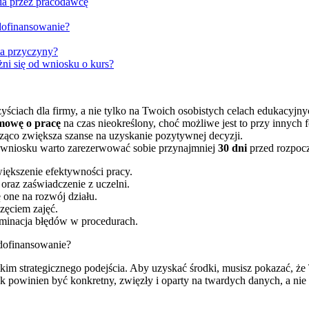
ia przez pracodawcę
dofinansowanie?
a przyczyny?
i się od wniosku o kurs?
ściach dla firmy, a nie tylko na Twoich osobistych celach edukacyjny
mowę o pracę
na czas nieokreślony, choć możliwe jest to przy innych 
ząco zwiększa szanse na uzyskanie pozytywnej decyzji.
 wniosku warto zarezerwować sobie przynajmniej
30 dni
przed rozpocz
większenie efektywności pracy.
oraz zaświadczenie z uczelni.
 one na rozwój działu.
zęciem zajęć.
liminacja błędów w procedurach.
 dofinansowanie?
 strategicznego podejścia. Aby uzyskać środki, musisz pokazać, że Tw
k powinien być konkretny, zwięzły i oparty na twardych danych, a nie 