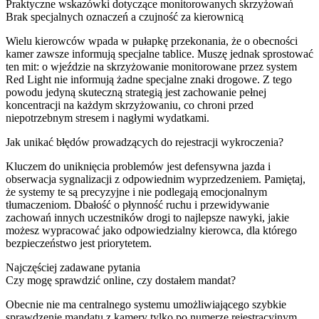
Praktyczne wskazówki dotyczące monitorowanych skrzyżowań
Brak specjalnych oznaczeń a czujność za kierownicą
Wielu kierowców wpada w pułapkę przekonania, że o obecności
kamer zawsze informują specjalne tablice. Muszę jednak sprostować
ten mit: o wjeździe na skrzyżowanie monitorowane przez system
Red Light nie informują żadne specjalne znaki drogowe. Z tego
powodu jedyną skuteczną strategią jest zachowanie pełnej
koncentracji na każdym skrzyżowaniu, co chroni przed
niepotrzebnym stresem i nagłymi wydatkami.
Jak unikać błędów prowadzących do rejestracji wykroczenia?
Kluczem do uniknięcia problemów jest defensywna jazda i
obserwacja sygnalizacji z odpowiednim wyprzedzeniem. Pamiętaj,
że systemy te są precyzyjne i nie podlegają emocjonalnym
tłumaczeniom. Dbałość o płynność ruchu i przewidywanie
zachowań innych uczestników drogi to najlepsze nawyki, jakie
możesz wypracować jako odpowiedzialny kierowca, dla którego
bezpieczeństwo jest priorytetem.
Najczęściej zadawane pytania
Czy mogę sprawdzić online, czy dostałem mandat?
Obecnie nie ma centralnego systemu umożliwiającego szybkie
sprawdzenie mandatu z kamery tylko po numerze rejestracyjnym.