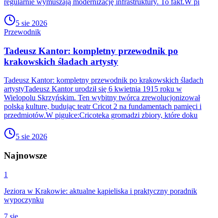
regularnie wymuszają modernizację infrastruktury. To fakt.W pi
5 sie 2026
Przewodnik
Tadeusz Kantor: kompletny przewodnik po
krakowskich śladach artysty
Tadeusz Kantor: kompletny przewodnik po krakowskich śladach
artystyTadeusz Kantor urodził się 6 kwietnia 1915 roku w
Wielopolu Skrzyńskim. Ten wybitny twórca zrewolucjonizował
polską kulturę, budując teatr Cricot 2 na fundamentach pamięci i
przedmiotów.W pigułce:Cricoteka gromadzi zbiory, które doku
5 sie 2026
Najnowsze
1
Jeziora w Krakowie: aktualne kąpieliska i praktyczny poradnik
wypoczynku
7 sie