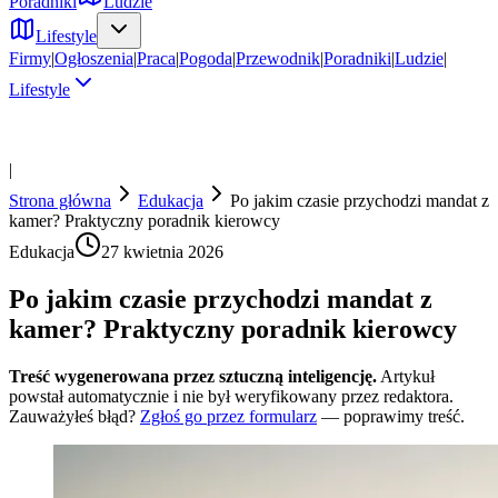
Poradniki
Ludzie
Lifestyle
Firmy
|
Ogłoszenia
|
Praca
|
Pogoda
|
Przewodnik
|
Poradniki
|
Ludzie
|
Lifestyle
|
Strona główna
Edukacja
Po jakim czasie przychodzi mandat z
kamer? Praktyczny poradnik kierowcy
Edukacja
27 kwietnia 2026
Po jakim czasie przychodzi mandat z
kamer? Praktyczny poradnik kierowcy
Treść wygenerowana przez sztuczną inteligencję.
Artykuł
powstał automatycznie i nie był weryfikowany przez redaktora.
Zauważyłeś błąd?
Zgłoś go przez formularz
— poprawimy treść.