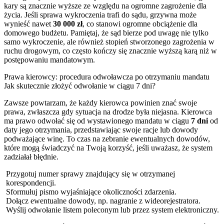
kary są znacznie wyższe ze względu na ogromne zagrożenie dla
życia. Jeśli sprawa wykroczenia trafi do sądu, grzywna może
wynieść nawet
30 000 zł
, co stanowi ogromne obciążenie dla
domowego budżetu. Pamiętaj, że sąd bierze pod uwagę nie tylko
samo wykroczenie, ale również stopień stworzonego zagrożenia w
ruchu drogowym, co często kończy się znacznie wyższą karą niż w
postępowaniu mandatowym.
Prawa kierowcy: procedura odwoławcza po otrzymaniu mandatu
Jak skutecznie złożyć odwołanie w ciągu 7 dni?
Zawsze powtarzam, że każdy kierowca powinien znać swoje
prawa, zwłaszcza gdy sytuacja na drodze była niejasna. Kierowca
ma prawo odwołać się od wystawionego mandatu w ciągu
7 dni
od
daty jego otrzymania, przedstawiając swoje racje lub dowody
podważające winę. To czas na zebranie ewentualnych dowodów,
które mogą świadczyć na Twoją korzyść, jeśli uważasz, że system
zadziałał błędnie.
Przygotuj numer sprawy znajdujący się w otrzymanej
korespondencji.
Sformułuj pismo wyjaśniające okoliczności zdarzenia.
Dołącz ewentualne dowody, np. nagranie z wideorejestratora.
Wyślij odwołanie listem poleconym lub przez system elektroniczny.