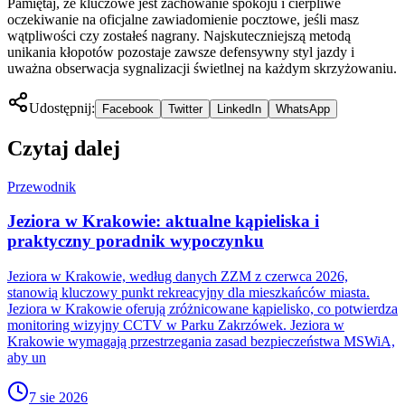
Pamiętaj, że kluczowe jest zachowanie spokoju i cierpliwe
oczekiwanie na oficjalne zawiadomienie pocztowe, jeśli masz
wątpliwości czy zostałeś nagrany. Najskuteczniejszą metodą
unikania kłopotów pozostaje zawsze defensywny styl jazdy i
uważna obserwacja sygnalizacji świetlnej na każdym skrzyżowaniu.
Udostępnij:
Facebook
Twitter
LinkedIn
WhatsApp
Czytaj dalej
Przewodnik
Jeziora w Krakowie: aktualne kąpieliska i
praktyczny poradnik wypoczynku
Jeziora w Krakowie, według danych ZZM z czerwca 2026,
stanowią kluczowy punkt rekreacyjny dla mieszkańców miasta.
Jeziora w Krakowie oferują zróżnicowane kąpielisko, co potwierdza
monitoring wizyjny CCTV w Parku Zakrzówek. Jeziora w
Krakowie wymagają przestrzegania zasad bezpieczeństwa MSWiA,
aby un
7 sie 2026