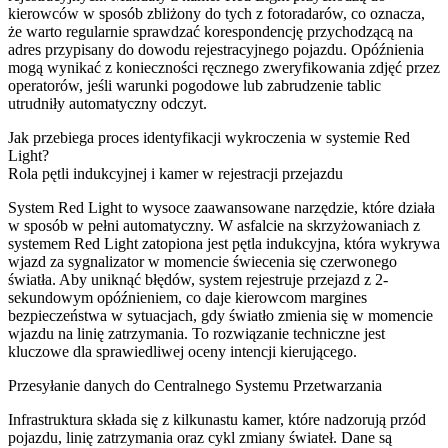
kierowców w sposób zbliżony do tych z fotoradarów, co oznacza,
że warto regularnie sprawdzać korespondencję przychodzącą na
adres przypisany do dowodu rejestracyjnego pojazdu. Opóźnienia
mogą wynikać z konieczności ręcznego zweryfikowania zdjęć przez
operatorów, jeśli warunki pogodowe lub zabrudzenie tablic
utrudniły automatyczny odczyt.
Jak przebiega proces identyfikacji wykroczenia w systemie Red
Light?
Rola pętli indukcyjnej i kamer w rejestracji przejazdu
System Red Light to wysoce zaawansowane narzędzie, które działa
w sposób w pełni automatyczny. W asfalcie na skrzyżowaniach z
systemem Red Light zatopiona jest pętla indukcyjna, która wykrywa
wjazd za sygnalizator w momencie świecenia się czerwonego
światła. Aby uniknąć błędów, system rejestruje przejazd z 2-
sekundowym opóźnieniem, co daje kierowcom margines
bezpieczeństwa w sytuacjach, gdy światło zmienia się w momencie
wjazdu na linię zatrzymania. To rozwiązanie techniczne jest
kluczowe dla sprawiedliwej oceny intencji kierującego.
Przesyłanie danych do Centralnego Systemu Przetwarzania
Infrastruktura składa się z kilkunastu kamer, które nadzorują przód
pojazdu, linię zatrzymania oraz cykl zmiany świateł. Dane są