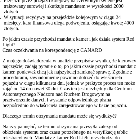
Przejazd przez przejazd kolejowy na czerwonym świetle jest
traktowany surowiej i skutkuje mandatem w wysokości 2000
złotych.
W sytuacji recydywy na przejeździe kolejowym w ciągu 24
miesięcy, kara finansowa ulega podwojeniu, osiągając kwotę 4000
złotych.
Po jakim czasie przychodzi mandat z kamer i jak działa system Red
Light?
Czas oczekiwania na korespondencję z CANARD
Z mojego doświadczenia w analizie przepisów wynika, że kierowcy
najczęściej zadają pytanie o to, po jakim czasie przychodzi mandat z
kamer, ponieważ chcą jak najszybciej zamknąć sprawę. Zgodnie z
procedurami, zawiadomienie powinno dotrzeć do właściciela
pojazdu w ciągu kilkunastu dni, jednak w praktyce proces ten może
zająć od 14 do nawet 30 dni. Czas ten jest niezbędny dla Centrum
Automatycznego Nadzoru nad Ruchem Drogowym na
przetworzenie danych i wysłanie odpowiedniego pisma
bezpośrednio do właściciela zarejestrowanego w bazie pojazdu.
Dlaczego termin otrzymania mandatu może się wydłużyć?
Należy pamiętać, że termin otrzymania przesyłki zależy od
obłożenia systemu oraz czasu potrzebnego na weryfikację tablic
rejestracyjnych. Mandaty z kamer Red Light przychodzą do