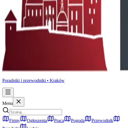
Poradniki i przewodniki •
Kraków
Menu
Firmy
Ogłoszenia
Praca
Pogoda
Przewodnik