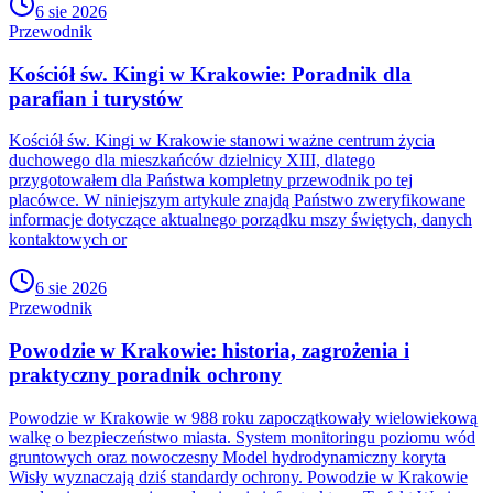
6 sie 2026
Przewodnik
Kościół św. Kingi w Krakowie: Poradnik dla
parafian i turystów
Kościół św. Kingi w Krakowie stanowi ważne centrum życia
duchowego dla mieszkańców dzielnicy XIII, dlatego
przygotowałem dla Państwa kompletny przewodnik po tej
placówce. W niniejszym artykule znajdą Państwo zweryfikowane
informacje dotyczące aktualnego porządku mszy świętych, danych
kontaktowych or
6 sie 2026
Przewodnik
Powodzie w Krakowie: historia, zagrożenia i
praktyczny poradnik ochrony
Powodzie w Krakowie w 988 roku zapoczątkowały wielowiekową
walkę o bezpieczeństwo miasta. System monitoringu poziomu wód
gruntowych oraz nowoczesny Model hydrodynamiczny koryta
Wisły wyznaczają dziś standardy ochrony. Powodzie w Krakowie