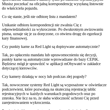
Musisz poczekać na oficjalną korespondencję wysyłaną listownie
do właściciela pojazdu.
Co się stanie, jeśli nie odbiorę listu z mandatem?
Unikanie odbioru korespondencji nie zwalnia Cię z
odpowiedzialności za wykroczenie. Po dwukrotnym awizowaniu
pisma, uznaje się je za doręczone, co otwiera drogę do egzekucji
kary finansowej.
Czy punkty karne za Red Light są dopisywane automatycznie?
Tak, po opłaceniu mandatu lub uprawomocnieniu się decyzji,
punkty karne są automatycznie wprowadzane do bazy CEPiK.
Będziesz mógł je sprawdzić w aplikacji mObywatel w zakładce
dotyczącej kierowców.
Czy kamery działają w nocy lub podczas złej pogody?
Tak, nowoczesne systemy Red Light są wyposażone w oświetlacze
podczerwieni, które pozwalają na skuteczną rejestrację tablic
rejestracyjnych w każdych warunkach pogodowych oraz po
zmroku. Nie licz na to, że słaba widoczność uchroni Cię przed
zarejestrowaniem wykroczenia.