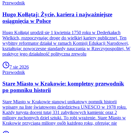
Przewodnik
Hugo Kołłątaj: Życie, kariera i najważniejsze
osiągnięcia w Polsce
Hugo Kołłątaj urodził się 1 kwietnia 1750 roku w Dederkałach
Wielkich, rozpoczynając drogę do wielkiej kariery publicznej. Ten
wybitny reformator działał w ramach Komisji Edukacji Narodowej,
kształtując nowoczesne standardy nauczania w Rzeczypospolitej. W
praktyce jego działalność polityczna zrewolu
7 sie 2026
Przewodnik
Stare Miasto w Krakowie: kompletny przewodnik
po pomniku historii
Stare Miasto w Krakowie stanowi unikatowy pomnik historii
wpisany na listę światowego dziedzictwa UNESCO w 1978 roku.
Każdy turysta doceni tutaj 331 zabytkowych kamienic oraz 2
miliony ruchomych dzieł sztuki. To robi wrażenie. Stare Miasto w
Krakowie przyciąga miliony osób każdego roku, oferując nie