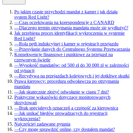
Po jakim czasie przychodzi mandat z kamer i jak działa
system Red Light?
—
Czas oczekiwania na korespondencję z CANARD
—
Dlaczego termin otrzymania mandatu może się wydłużyć?
Jak przebiega proces identyfikacji wykroczenia w systemie
Red Light?
—
Rola pętli indukcyjnej i kamer w rejestracji przejazdu
—
Przesyłanie danych do Centralnego Systemu Przetwarzania
Konsekwencje finansowe i punktowe za przejazd na
czerwonym świetle
—
Wysokość mandatów: od 500 zł do 30 000 zł w zależności
od sytuacji
—
Recydywa na przejazdach kolejowych i jej dotkliwe skutki
Prawa kierowcy: procedura odwoławcza po otrzymaniu
mandatu
—
Jak skutecznie złożyć odwołanie w ciągu 7 dni?
Praktyczne wskazówki dotyczące monitorowanych
skrzyżowań
—
Brak specjalnych oznaczeń a czujność za kierownicą
—
Jak unikać błędów prowadzących do rejestracji
wykroczenia?
Najczęściej zadawane pytania
—
Czy mogę sprawdzić online, czy dostałem mandat?