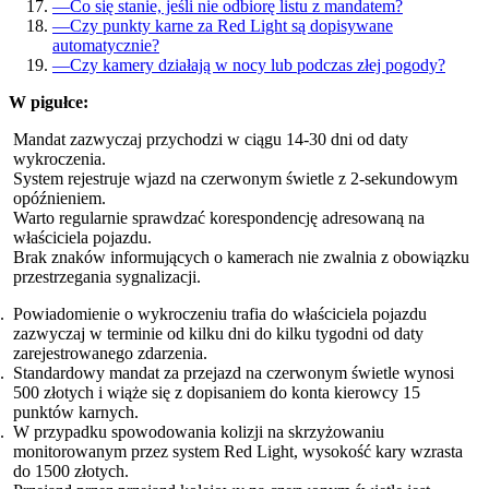
—
Co się stanie, jeśli nie odbiorę listu z mandatem?
—
Czy punkty karne za Red Light są dopisywane
automatycznie?
—
Czy kamery działają w nocy lub podczas złej pogody?
W pigułce:
Mandat zazwyczaj przychodzi w ciągu 14-30 dni od daty
wykroczenia.
System rejestruje wjazd na czerwonym świetle z 2-sekundowym
opóźnieniem.
Warto regularnie sprawdzać korespondencję adresowaną na
właściciela pojazdu.
Brak znaków informujących o kamerach nie zwalnia z obowiązku
przestrzegania sygnalizacji.
Powiadomienie o wykroczeniu trafia do właściciela pojazdu
zazwyczaj w terminie od kilku dni do kilku tygodni od daty
zarejestrowanego zdarzenia.
Standardowy mandat za przejazd na czerwonym świetle wynosi
500 złotych i wiąże się z dopisaniem do konta kierowcy 15
punktów karnych.
W przypadku spowodowania kolizji na skrzyżowaniu
monitorowanym przez system Red Light, wysokość kary wzrasta
do 1500 złotych.