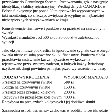
przesyłane do Centralnego Systemu Przetwarzania, gdzie następuje
identyfikacja tablicy rejestracyjnej. Według danych CANARD, w
Polsce funkcjonuje już ponad 30 miejscowości wyposażonych w
taki monitoring, co znacząco zwiększa dyscyplinę na najbardziej
niebezpiecznych skrzyżowaniach w kraju.
Konsekwencje finansowe i punktowe za przejazd na czerwonym
świetle
Wysokość mandatów: od 500 zł do 30 000 zł w zależności od
sytuacji
Jako ekspert muszę podkreślić, że ignorowanie sygnału czerwonego
światła niesie za sobą poważne skutki finansowe. Poniższa tabela
przedstawia zestawienie kar za najczęstsze wykroczenia
rejestrowane przez systemy nadzoru, o których każdy świadomy
użytkownik drogi powinien pamiętać przed wyruszeniem w trasę.
RODZAJ WYKROCZENIA
WYSOKOŚĆ MANDATU
Przejazd na czerwonym świetle
500 zł
Kolizja na czerwonym świetle
1500 zł
Przejazd przez przejazd kolejowy
2000 zł
Recydywa na przejeździe kolejowym
4000 zł
Recydywa na przejazdach kolejowych i jej dotkliwe skutki
Szczególną ostrożność należy zachować w pobliżu torowisk, gdzie