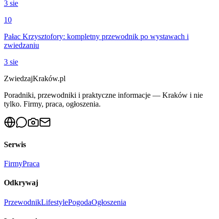
3 sie
10
Pałac Krzysztofory: kompletny przewodnik po wystawach i
zwiedzaniu
3 sie
ZwiedzajKraków.pl
Poradniki, przewodniki i praktyczne informacje — Kraków i nie
tylko. Firmy, praca, ogłoszenia.
Serwis
Firmy
Praca
Odkrywaj
Przewodnik
Lifestyle
Pogoda
Ogłoszenia