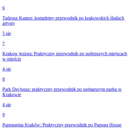
6
Tadeusz Kantor: kompletny przewodnik po krakowskich śladach
artysty
5 sie
7
Krakow jeziora: Praktyczny przewodnik po najlepszych miejscach
w mieście
4 sie
8
Park Decjusza: praktyczny przewodnik po najstarszym parku w
Krakowie
4 sie
9
Papugarnia Kraków: Praktyczny przewodnik po Papuga House