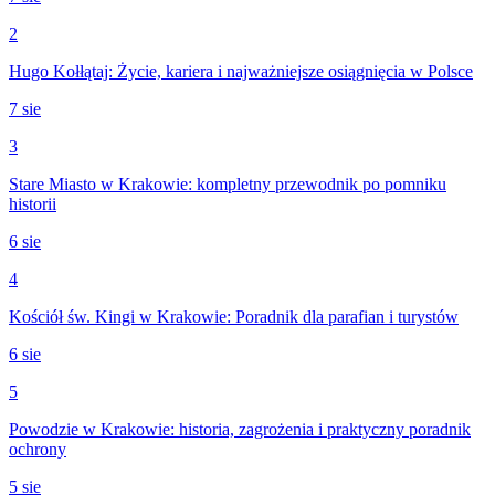
2
Hugo Kołłątaj: Życie, kariera i najważniejsze osiągnięcia w Polsce
7 sie
3
Stare Miasto w Krakowie: kompletny przewodnik po pomniku
historii
6 sie
4
Kościół św. Kingi w Krakowie: Poradnik dla parafian i turystów
6 sie
5
Powodzie w Krakowie: historia, zagrożenia i praktyczny poradnik
ochrony
5 sie