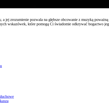
, a jej zrozumienie pozwala na głębsze obcowanie z muzyką poważną i 
tycznych wskazówek, które pomogą Ci świadomie odkrywać bogactwo jeg
tu
y duchowe
ukasza