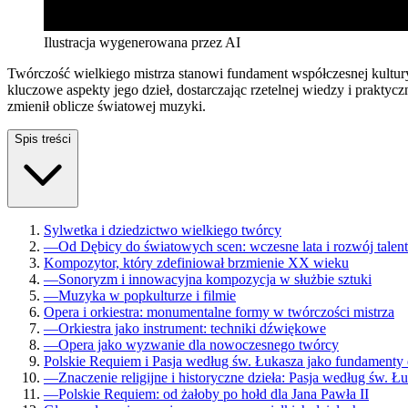
Ilustracja wygenerowana przez AI
Twórczość wielkiego mistrza stanowi fundament współczesnej kultury
kluczowe aspekty jego dzieł, dostarczając rzetelnej wiedzy i prak
zmienił oblicze światowej muzyki.
Spis treści
Sylwetka i dziedzictwo wielkiego twórcy
—
Od Dębicy do światowych scen: wczesne lata i rozwój talen
Kompozytor, który zdefiniował brzmienie XX wieku
—
Sonoryzm i innowacyjna kompozycja w służbie sztuki
—
Muzyka w popkulturze i filmie
Opera i orkiestra: monumentalne formy w twórczości mistrza
—
Orkiestra jako instrument: techniki dźwiękowe
—
Opera jako wyzwanie dla nowoczesnego twórcy
Polskie Requiem i Pasja według św. Łukasza jako fundament
—
Znaczenie religijne i historyczne dzieła: Pasja według św. Ł
—
Polskie Requiem: od żałoby po hołd dla Jana Pawła II