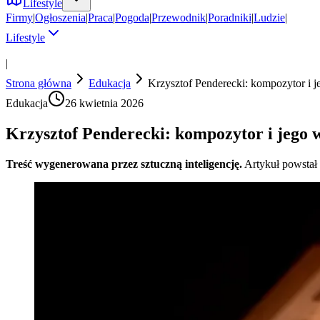
Lifestyle
Firmy
|
Ogłoszenia
|
Praca
|
Pogoda
|
Przewodnik
|
Poradniki
|
Ludzie
|
Lifestyle
|
Strona główna
Edukacja
Krzysztof Penderecki: kompozytor i 
Edukacja
26 kwietnia 2026
Krzysztof Penderecki: kompozytor i jego
Treść wygenerowana przez sztuczną inteligencję.
Artykuł powstał