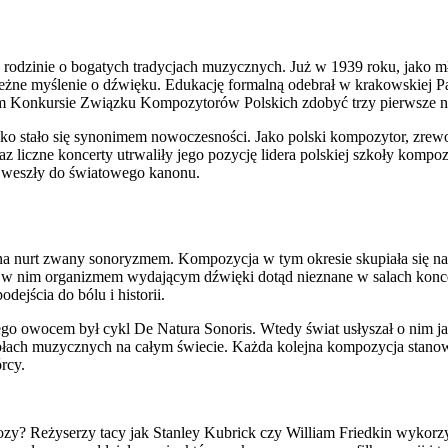
 rodzinie o bogatych tradycjach muzycznych. Już w 1939 roku, jako m
zależne myślenie o dźwięku. Edukację formalną odebrał w krakowskiej
im Konkursie Związku Kompozytorów Polskich zdobyć trzy pierwsze na
o stało się synonimem nowoczesności. Jako polski kompozytor, zrewolu
 liczne koncerty utrwaliły jego pozycję lidera polskiej szkoły kompoz
łe weszły do światowego kanonu.
na nurt zwany sonoryzmem. Kompozycja w tym okresie skupiała się na s
ię w nim organizmem wydającym dźwięki dotąd nieznane w salach konce
ejścia do bólu i historii.
o owocem był cykl De Natura Sonoris. Wtedy świat usłyszał o nim jako
kołach muzycznych na całym świecie. Każda kolejna kompozycja stan
rcy.
ozy? Reżyserzy tacy jak Stanley Kubrick czy William Friedkin wykorzy