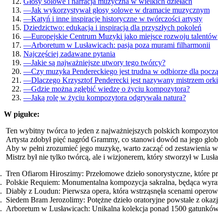
Głosy solowe i narracja muzyczna w wielkich dziełach
—
Jak wykorzystywał głosy solowe w dramacie muzycznym
—
Katyń i inne inspiracje historyczne w twórczości artysty
Dziedzictwo: edukacja i inspiracja dla przyszłych pokoleń
—
Europejskie Centrum Muzyki jako miejsce rozwoju talentów
—
Arboretum w Lusławicach: pasja poza murami filharmonii
Najczęściej zadawane pytania
—
Jakie są najważniejsze utwory tego twórcy?
—
Czy muzyka Pendereckiego jest trudna w odbiorze dla pocz
—
Dlaczego Krzysztof Penderecki jest nazywany mistrzem orkie
—
Gdzie można zgłębić wiedzę o życiu kompozytora?
—
Jaką rolę w życiu kompozytora odgrywała natura?
W pigułce:
Ten wybitny twórca to jeden z najważniejszych polskich kompozyt
Artysta zdobył pięć nagród Grammy, co stanowi dowód na jego glob
Aby w pełni zrozumieć jego muzykę, warto zacząć od zestawienia 
Mistrz był nie tylko twórcą, ale i wizjonerem, który stworzył w Lus
Tren Ofiarom Hiroszimy: Przełomowe dzieło sonorystyczne, które
Polskie Requiem: Monumentalna kompozycja sakralna, będąca wyra
Diabły z Loudun: Pierwsza opera, która wstrząsnęła scenami operow
Siedem Bram Jerozolimy: Potężne dzieło oratoryjne powstałe z oka
Arboretum w Lusławicach: Unikalna kolekcja ponad 1500 gatunków 