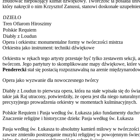
zbudować niepokojący klimat dźwiękowy. Twórczość ta posiada uniwe
który nakręcił o nim Krzysztof Zanussi, stanowi doskonałe uzupełnie
DZIEŁO
Tren Ofiarom Hiroszimy
Polskie Requiem
Diabły z Loudun
Opera i orkiestra: monumentalne formy w twórczości mistrza
Orkiestra jako instrument: techniki dźwiękowe
Orkiestra w rękach tego artysty przestaje być tylko zestawem sekcji
twórcom. Jego partytury to skomplikowane mapy dźwiękowe, które wy
Penderecki
stał się postacią rozpoznawalną na arenie międzynarodow
Opera jako wyzwanie dla nowoczesnego twórcy
Diabły z Loudun to pierwsza opera, która na stałe wpisała się do św
takie jak Raj utracony, potwierdziły, że opera jest dla niego natu
precyzyjnego prowadzenia orkiestry w momentach kulminacyjnych.
Polskie Requiem i Pasja według św. Łukasza jako fundamenty duch
Znaczenie religijne i historyczne dzieła: Pasja według św. Łukasza
Pasja według św. Łukasza to absolutny kamień milowy w twórczości 
zawsze zmieniło postrzeganie muzyki religijnej w powojennym świeci