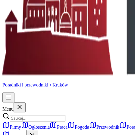
Poradniki i przewodniki •
Kraków
Menu
Firmy
Ogłoszenia
Praca
Pogoda
Przewodnik
Pora