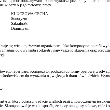
rsalną moc oddziaływania, która wykracza poza ramy filharmonii i t
nie wiedzy o jego metodzie pracy.
KLUCZOWA CECHA
Sonoryzm
Sakralność
Dramatyzm
, a staje się wielkim, żywym organizmem. Jako kompozytor, potrafił w
magają od dyrygenta i orkiestry najwyższego skupienia oraz precyzji
ej.
iatowego repertuaru. Kompozytor podszedł do formy operowej z odwagą, 
ralnym środowiskiem do wyrażania największych dramatów ludzkich. Wy
owe
artysty, który połączył tradycję wielkich pasji z nowoczesnym język
e. Skomponował je w taki sposób, że łączy ono głosy solowe, chór i or