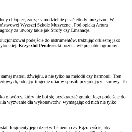
łody chłopiec, zaczął samodzielnie pisać etiudy muzyczne. W
 Państwowej Wyższej Szkole Muzycznej. Pod opieką Artura
grody za utwory takie jak Strofy czy Emanacje.
cjonizował podejście do instrumentów, traktując orkiestrę jako
ytorskiej.
Krzysztof Penderecki
pozostawił po sobie ogromny
amej materii dźwięku, a nie tylko na melodii czy harmonii. Tren
rtowych, oddając tragedię ofiar w sposób przejmujący i surowy. To
 o twórcy, który nie boi się przekraczać granic. Jego podejście do
owiła wyzwanie dla wykonawców, wymagając od nich nie tylko
stali fragmenty jego dzieł w Lśnieniu czy Egzorcyście, aby