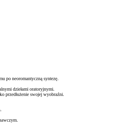
zmu po neoromantyczną syntezę.
lnymi dziełami oratoryjnymi.
jako przedłużenie swojej wyobraźni.
.
konawczym.