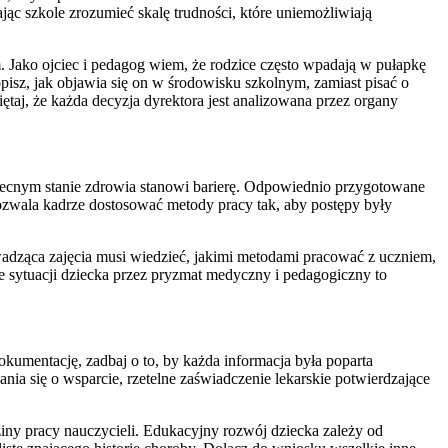
ąc szkole zrozumieć skalę trudności, które uniemożliwiają
 Jako ojciec i pedagog wiem, że rodzice często wpadają w pułapkę
pisz, jak objawia się on w środowisku szkolnym, zamiast pisać o
taj, że każda decyzja dyrektora jest analizowana przez organy
becnym stanie zdrowia stanowi barierę. Odpowiednio przygotowane
pozwala kadrze dostosować metody pracy tak, aby postępy były
adząca zajęcia musi wiedzieć, jakimi metodami pracować z uczniem,
e sytuacji dziecka przez pryzmat medyczny i pedagogiczny to
kumentację, zadbaj o to, by każda informacja była poparta
ia się o wsparcie, rzetelne zaświadczenie lekarskie potwierdzające
ny pracy nauczycieli. Edukacyjny rozwój dziecka zależy od