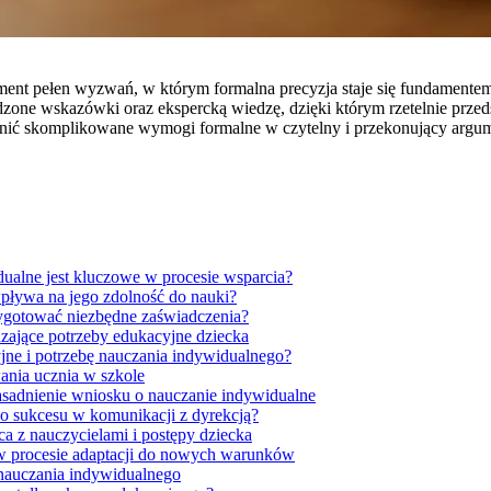
ment pełen wyzwań, w którym formalna precyzja staje się fundamente
dzone wskazówki oraz ekspercką wiedzę, dzięki którym rzetelnie przed
enić skomplikowane wymogi formalne w czytelny i przekonujący argum
ualne jest kluczowe w procesie wsparcia?
wpływa na jego zdolność do nauki?
zygotować niezbędne zaświadczenia?
dzające potrzeby edukacyjne dziecka
jne i potrzebę nauczania indywidualnego?
nia ucznia w szkole
zasadnienie wniosku o nauczanie indywidualne
 do sukcesu w komunikacji z dyrekcją?
a z nauczycielami i postępy dziecka
w procesie adaptacji do nowych warunków
 nauczania indywidualnego