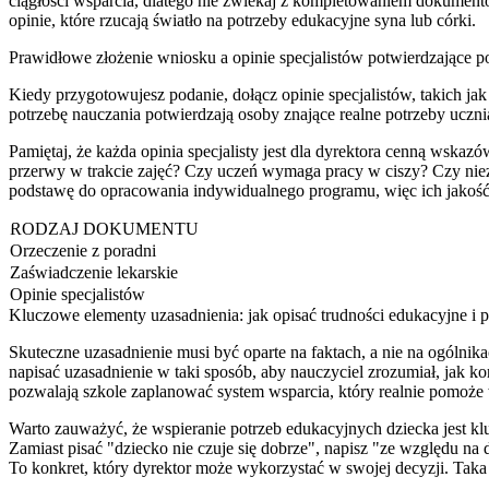
ciągłości wsparcia, dlatego nie zwlekaj z kompletowaniem dokumentó
opinie, które rzucają światło na potrzeby edukacyjne syna lub córki.
Prawidłowe złożenie wniosku a opinie specjalistów potwierdzające p
Kiedy przygotowujesz podanie, dołącz opinie specjalistów, takich jak
potrzebę nauczania potwierdzają osoby znające realne potrzeby uczni
Pamiętaj, że każda opinia specjalisty jest dla dyrektora cenną wskazó
przerwy w trakcie zajęć? Czy uczeń wymaga pracy w ciszy? Czy nie
podstawę do opracowania indywidualnego programu, więc ich jakość j
RODZAJ DOKUMENTU
Orzeczenie z poradni
Zaświadczenie lekarskie
Opinie specjalistów
Kluczowe elementy uzasadnienia: jak opisać trudności edukacyjne i 
Skuteczne uzasadnienie musi być oparte na faktach, a nie na ogólnik
napisać uzasadnienie w taki sposób, aby nauczyciel zrozumiał, jak 
pozwalają szkole zaplanować system wsparcia, który realnie pomoże
Warto zauważyć, że wspieranie potrzeb edukacyjnych dziecka jest k
Zamiast pisać "dziecko nie czuje się dobrze", napisz "ze względu na
To konkret, który dyrektor może wykorzystać w swojej decyzji. Taka