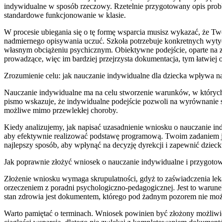
indywidualne w sposób rzeczowy. Rzetelnie przygotowany opis proble
standardowe funkcjonowanie w klasie.
W procesie ubiegania się o tę formę wsparcia musisz wykazać, że T
nadmiernego opisywania uczuć. Szkoła potrzebuje konkretnych wytyczn
własnym obciążeniu psychicznym. Obiektywne podejście, oparte na za
prowadzące, więc im bardziej przejrzysta dokumentacja, tym łatwiej 
Zrozumienie celu: jak nauczanie indywidualne dla dziecka wpływa na
Nauczanie indywidualne ma na celu stworzenie warunków, w których 
pismo wskazuje, że indywidualne podejście pozwoli na wyrównanie sz
możliwe mimo przewlekłej choroby.
Kiedy analizujemy, jak napisać uzasadnienie wniosku o nauczanie i
aby efektywnie realizować podstawę programową. Twoim zadaniem jest
najlepszy sposób, aby wpłynąć na decyzję dyrekcji i zapewnić dziec
Jak poprawnie złożyć wniosek o nauczanie indywidualne i przygoto
Złożenie wniosku wymaga skrupulatności, gdyż to zaświadczenia leka
orzeczeniem z poradni psychologiczno-pedagogicznej. Jest to warunek
stan zdrowia jest dokumentem, którego pod żadnym pozorem nie mo
Warto pamiętać o terminach. Wniosek powinien być złożony możliwie