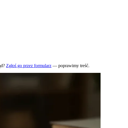
ąd?
Zgłoś go przez formularz
— poprawimy treść.