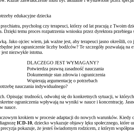
w. Każde zaświadczenie musi być aktualne i wystawione przez specjali
otrzeby edukacyjne dziecka
 psychiatra, psycholog czy terapeuci, którzy od lat pracują z Twoim d
a. Dzięki temu proces rozpatrzenia wniosku przez dyrektora przebiega
wką. Jako ojciec wiem, jak ważne jest, aby terapeuci jasno określili, 
zbędne jest ograniczenie liczby bodźców? Te szczegóły pozwalają na 
est niezwykle istotna.
DLACZEGO JEST WYMAGANY?
Potwierdza prawną zasadność nauczania
Dokumentuje stan zdrowia i ograniczenia
Wspierają argumentację o potrzebach
potrzebę nauczania indywidualnego?
ach. Opisując trudności, odwołuj się do konkretnych sytuacji, w który
konkretne ograniczenia wpływają na wyniki w nauce i koncentrację. J
 w nauce.
luczowym krokiem w procesie adaptacji do nowych warunków. Kiedy op
 diagnozę
ICD-10
, dziecko wykazuje objawy lęku społecznego, które u
 precyzja pokazuje, że jesteś świadomym rodzicem, z którym współprac