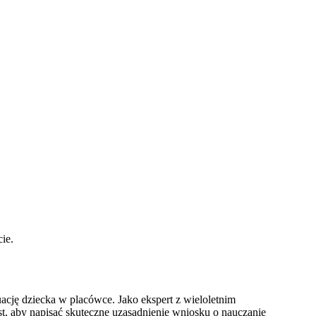
ie.
ację dziecka w placówce. Jako ekspert z wieloletnim
st, aby napisać skuteczne uzasadnienie wniosku o nauczanie