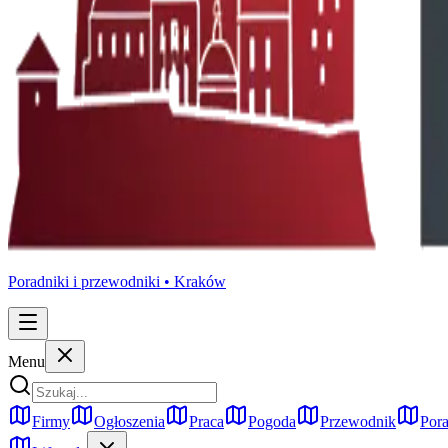
Poradniki i przewodniki •
Kraków
Menu
Firmy
Ogłoszenia
Praca
Pogoda
Przewodnik
Pora