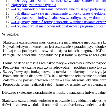
—
Dlaczego analiza trudności dziecka w nauce stanowi fundam
Najczęściej zadawane pytania
—
Czy wniosek o nauczanie indywidualne musi być podpisany
—
Jak długo czeka się na rozpatrzenie wniosku przez dyrektora
—
Czy nauczanie indywidualne zawsze odbywa się w domu uc
—
Czy mogę zmienić formę nauczania w trakcie trwania orzecz
—
Czy nauczyciel ma obowiązek dostosować program do uczn
W pigułce:
Skuteczne uzasadnienie musi opierać się na diagnozie medycznej i 
Najważniejszym dokumentem jest orzeczenie z poradni psychologicz
Unikaj emocjonalnych opisów; skup się na faktach, diagnozie ICD-1
Pamiętaj, że nauczanie indywidualne jest formą wsparcia ze względu
Formalne dane adresata i wnioskodawcy – kluczowy element rozpoc
Precyzyjne wskazanie przyczyny zdrowotnej – podstawa merytoryczn
Szczegółowy opis funkcjonowania ucznia – konkretny obraz tego, ja
Powołanie się na diagnozę ICD-10 – niezbędne odniesienie do doku
Załączniki w postaci orzeczeń i opinii – zaświadczenia lekarskie ora
Propozycja formy realizacji zajęć – jasne określenie, czy wybierasz n
Dlaczego skuteczne uzasadnienie wniosku o nauczanie indywidualne 
Skuteczne uzasadnienie wniosku o nauczanie indywidualne nie jest j
doświadczeniem w edukacji podkreślam, że dyrektorzy podejmują decy