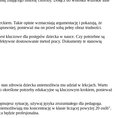
stę znającego historię choroby. Dołącz do wniosku wszelkie inne
zieckiem. Takie opinie wzmacniają argumentację i pokazują, że
 sprawniej, ponieważ ma on przed sobą pełny obraz trudności.
co jest kluczowe dla postępów dziecka w nauce. Czy potrzebne są
efektywne dostosowanie metod pracy. Dokumenty te stanowią
ch stan zdrowia dziecka uniemożliwia mu udział w lekcjach. Warto
asno określone potrzeby edukacyjne są kluczowym krokiem, ponieważ
isujesz sytuację, używaj języka zrozumiałego dla pedagoga.
niemożliwiają mu koncentrację w klasie liczącej powyżej 20 osób".
a będzie profesjonalna.