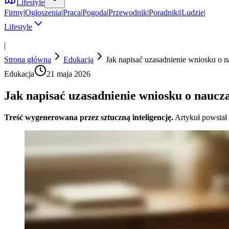
Lifestyle
Firmy
|
Ogłoszenia
|
Praca
|
Pogoda
|
Przewodnik
|
Poradniki
|
Ludzie
|
Lifestyle
|
Strona główna
Edukacja
Jak napisać uzasadnienie wniosku o n
Edukacja
21 maja 2026
Jak napisać uzasadnienie wniosku o naucz
Treść wygenerowana przez sztuczną inteligencję.
Artykuł powstał