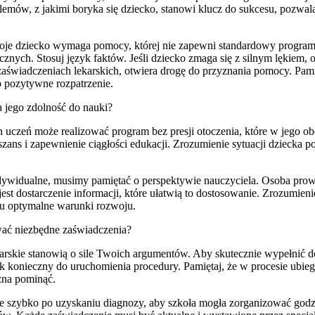
mów, z jakimi boryka się dziecko, stanowi klucz do sukcesu, pozwalaj
woje dziecko wymaga pomocy, której nie zapewni standardowy program.
ych. Stosuj język faktów. Jeśli dziecko zmaga się z silnym lękiem, o
świadczeniach lekarskich, otwiera drogę do przyznania pomocy. Pamię
o pozytywne rozpatrzenie.
 jego zdolność do nauki?
uczeń może realizować program bez presji otoczenia, które w jego o
ans i zapewnienie ciągłości edukacji. Zrozumienie sytuacji dziecka 
ndywidualne, musimy pamiętać o perspektywie nauczyciela. Osoba prow
 dostarczenie informacji, które ułatwią to dostosowanie. Zrozumieni
ku optymalne warunki rozwoju.
wać niezbędne zaświadczenia?
rskie stanowią o sile Twoich argumentów. Aby skutecznie wypełnić do
 konieczny do uruchomienia procedury. Pamiętaj, że w procesie ubiegan
żna pominąć.
 szybko po uzyskaniu diagnozy, aby szkoła mogła zorganizować godzi