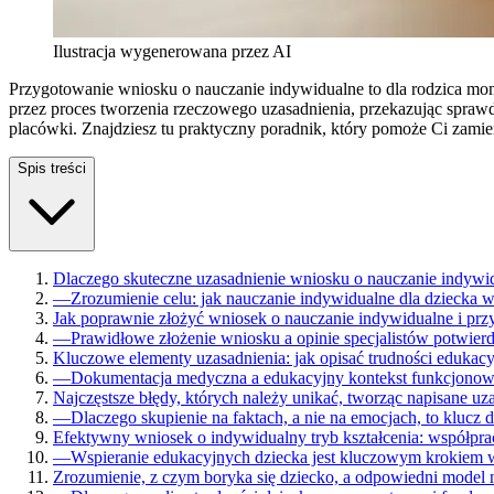
Ilustracja wygenerowana przez AI
Przygotowanie wniosku o nauczanie indywidualne to dla rodzica mo
przez proces tworzenia rzeczowego uzasadnienia, przekazując spraw
placówki. Znajdziesz tu praktyczny poradnik, który pomoże Ci zami
Spis treści
Dlaczego skuteczne uzasadnienie wniosku o nauczanie indywid
—
Zrozumienie celu: jak nauczanie indywidualne dla dziecka 
Jak poprawnie złożyć wniosek o nauczanie indywidualne i pr
—
Prawidłowe złożenie wniosku a opinie specjalistów potwier
Kluczowe elementy uzasadnienia: jak opisać trudności edukacy
—
Dokumentacja medyczna a edukacyjny kontekst funkcjonowa
Najczęstsze błędy, których należy unikać, tworząc napisane u
—
Dlaczego skupienie na faktach, a nie na emocjach, to klucz
Efektywny wniosek o indywidualny tryb kształcenia: współprac
—
Wspieranie edukacyjnych dziecka jest kluczowym krokiem 
Zrozumienie, z czym boryka się dziecko, a odpowiedni model