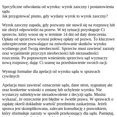
Specyficzne odwołania od wyroku: wyrok zaoczny i postanowienia
sądu
Jak przygotować pismo, gdy wydany wyrok to wyrok zaoczny?
Wyrok zaoczny zapada, gdy pozwany nie stawił się na rozprawę lub
nie złożył odpowiedzi na pozew. W tej sytuacji przysługuje Ci
sprzeciw, który wnosi się w terminie 14 dni od daty doręczenia.
Opłata od sprzeciwu wynosi połowę opłaty od pozwu. To kluczowe
zabezpieczenie pozwalające na zniwelowanie skutków wyroku
wydanego pod Twoją nieobecność. Sprzeciw musi zawierać zarzuty
oraz wyjaśnienie przyczyn nieobecności lub niezasadności
roszczenia. Po poprawnym wniesieniu sprzeciwu sąd wyznaczy
nową rozprawę, dając Ci szansę na przedstawienie swoich racji.
Wymogi formalne dla apelacji od wyroku sądu w sprawach
cywilnych
Apelacja musi zawierać oznaczenie sądu, dane stron, sygnaturę akt
oraz konkretne wnioski o zmianę lub uchylenie wyroku. Nie
wystarczy subiektywne niezadowolenie z decyzji sądu. Musisz
wykazać, że orzeczenie jest błędne w świetle prawa. W sprawach o
zapłatę określ dokładnie wartość przedmiotu zaskarżenia. Jeżeli
sprawa jest skomplikowana, zalecam konsultację z prawnikiem,
który sformułuje zarzuty w sposób przekonujący dla sądu. Pamiętaj,