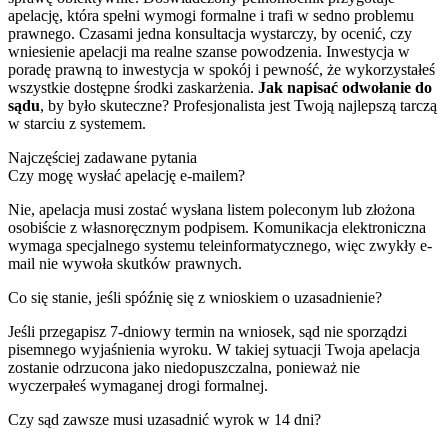
apelację, która spełni wymogi formalne i trafi w sedno problemu
prawnego. Czasami jedna konsultacja wystarczy, by ocenić, czy
wniesienie apelacji ma realne szanse powodzenia. Inwestycja w
poradę prawną to inwestycja w spokój i pewność, że wykorzystałeś
wszystkie dostępne środki zaskarżenia.
Jak napisać odwołanie do
sądu
, by było skuteczne? Profesjonalista jest Twoją najlepszą tarczą
w starciu z systemem.
Najczęściej zadawane pytania
Czy mogę wysłać apelację e-mailem?
Nie, apelacja musi zostać wysłana listem poleconym lub złożona
osobiście z własnoręcznym podpisem. Komunikacja elektroniczna
wymaga specjalnego systemu teleinformatycznego, więc zwykły e-
mail nie wywoła skutków prawnych.
Co się stanie, jeśli spóźnię się z wnioskiem o uzasadnienie?
Jeśli przegapisz 7-dniowy termin na wniosek, sąd nie sporządzi
pisemnego wyjaśnienia wyroku. W takiej sytuacji Twoja apelacja
zostanie odrzucona jako niedopuszczalna, ponieważ nie
wyczerpałeś wymaganej drogi formalnej.
Czy sąd zawsze musi uzasadnić wyrok w 14 dni?