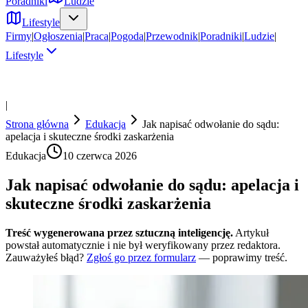
Poradniki
Ludzie
Lifestyle
Firmy
|
Ogłoszenia
|
Praca
|
Pogoda
|
Przewodnik
|
Poradniki
|
Ludzie
|
Lifestyle
|
Strona główna
Edukacja
Jak napisać odwołanie do sądu:
apelacja i skuteczne środki zaskarżenia
Edukacja
10 czerwca 2026
Jak napisać odwołanie do sądu: apelacja i
skuteczne środki zaskarżenia
Treść wygenerowana przez sztuczną inteligencję.
Artykuł
powstał automatycznie i nie był weryfikowany przez redaktora.
Zauważyłeś błąd?
Zgłoś go przez formularz
— poprawimy treść.