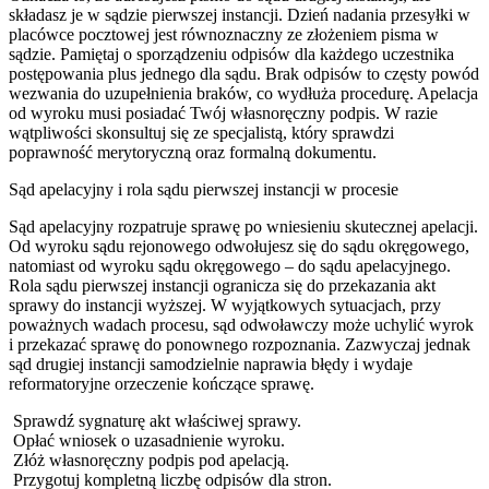
składasz je w sądzie pierwszej instancji. Dzień nadania przesyłki w
placówce pocztowej jest równoznaczny ze złożeniem pisma w
sądzie. Pamiętaj o sporządzeniu odpisów dla każdego uczestnika
postępowania plus jednego dla sądu. Brak odpisów to częsty powód
wezwania do uzupełnienia braków, co wydłuża procedurę. Apelacja
od wyroku musi posiadać Twój własnoręczny podpis. W razie
wątpliwości skonsultuj się ze specjalistą, który sprawdzi
poprawność merytoryczną oraz formalną dokumentu.
Sąd apelacyjny i rola sądu pierwszej instancji w procesie
Sąd apelacyjny rozpatruje sprawę po wniesieniu skutecznej apelacji.
Od wyroku sądu rejonowego odwołujesz się do sądu okręgowego,
natomiast od wyroku sądu okręgowego – do sądu apelacyjnego.
Rola sądu pierwszej instancji ogranicza się do przekazania akt
sprawy do instancji wyższej. W wyjątkowych sytuacjach, przy
poważnych wadach procesu, sąd odwoławczy może uchylić wyrok
i przekazać sprawę do ponownego rozpoznania. Zazwyczaj jednak
sąd drugiej instancji samodzielnie naprawia błędy i wydaje
reformatoryjne orzeczenie kończące sprawę.
Sprawdź sygnaturę akt właściwej sprawy.
Opłać wniosek o uzasadnienie wyroku.
Złóż własnoręczny podpis pod apelacją.
Przygotuj kompletną liczbę odpisów dla stron.