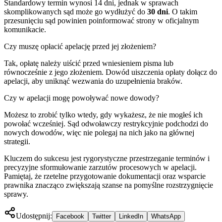
Standardowy termin wynosi 14 dni, jednak w sprawach
skomplikowanych sąd może go wydłużyć do
30 dni
. O takim
przesunięciu sąd powinien poinformować strony w oficjalnym
komunikacie.
Czy muszę opłacić apelację przed jej złożeniem?
Tak, opłatę należy uiścić przed wniesieniem pisma lub
równocześnie z jego złożeniem. Dowód uiszczenia opłaty dołącz do
apelacji, aby uniknąć wezwania do uzupełnienia braków.
Czy w apelacji mogę powoływać nowe dowody?
Możesz to zrobić tylko wtedy, gdy wykażesz, że nie mogłeś ich
powołać wcześniej. Sąd odwoławczy restrykcyjnie podchodzi do
nowych dowodów, więc nie polegaj na nich jako na głównej
strategii.
Kluczem do sukcesu jest rygorystyczne przestrzeganie terminów i
precyzyjne sformułowanie zarzutów procesowych w apelacji.
Pamiętaj, że rzetelne przygotowanie dokumentacji oraz wsparcie
prawnika znacząco zwiększają szanse na pomyślne rozstrzygnięcie
sprawy.
Udostępnij:
Facebook
Twitter
LinkedIn
WhatsApp