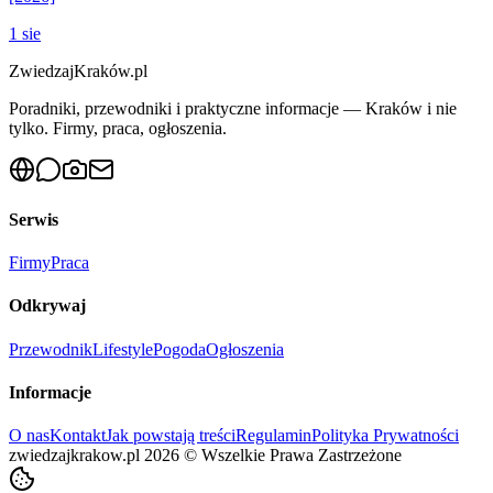
1 sie
ZwiedzajKraków.pl
Poradniki, przewodniki i praktyczne informacje — Kraków i nie
tylko. Firmy, praca, ogłoszenia.
Serwis
Firmy
Praca
Odkrywaj
Przewodnik
Lifestyle
Pogoda
Ogłoszenia
Informacje
O nas
Kontakt
Jak powstają treści
Regulamin
Polityka Prywatności
zwiedzajkrakow.pl
2026
©
Wszelkie Prawa Zastrzeżone