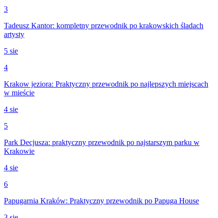
3
Tadeusz Kantor: kompletny przewodnik po krakowskich śladach
artysty
5 sie
4
Krakow jeziora: Praktyczny przewodnik po najlepszych miejscach
w mieście
4 sie
5
Park Decjusza: praktyczny przewodnik po najstarszym parku w
Krakowie
4 sie
6
Papugarnia Kraków: Praktyczny przewodnik po Papuga House
3 sie