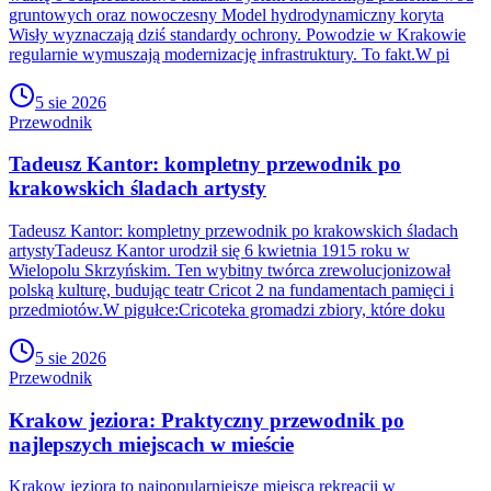
gruntowych oraz nowoczesny Model hydrodynamiczny koryta
Wisły wyznaczają dziś standardy ochrony. Powodzie w Krakowie
regularnie wymuszają modernizację infrastruktury. To fakt.W pi
5 sie 2026
Przewodnik
Tadeusz Kantor: kompletny przewodnik po
krakowskich śladach artysty
Tadeusz Kantor: kompletny przewodnik po krakowskich śladach
artystyTadeusz Kantor urodził się 6 kwietnia 1915 roku w
Wielopolu Skrzyńskim. Ten wybitny twórca zrewolucjonizował
polską kulturę, budując teatr Cricot 2 na fundamentach pamięci i
przedmiotów.W pigułce:Cricoteka gromadzi zbiory, które doku
5 sie 2026
Przewodnik
Krakow jeziora: Praktyczny przewodnik po
najlepszych miejscach w mieście
Krakow jeziora to najpopularniejsze miejsca rekreacji w