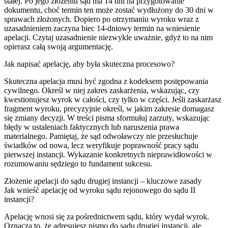
stałej. Po jego złożeniu sąd ma 14 dni na przygotowanie
dokumentu, choć termin ten może zostać wydłużony do 30 dni w
sprawach złożonych. Dopiero po otrzymaniu wyroku wraz z
uzasadnieniem zaczyna biec 14-dniowy termin na wniesienie
apelacji. Czytaj uzasadnienie niezwykle uważnie, gdyż to na nim
opierasz całą swoją argumentację.
Jak napisać apelację, aby była skuteczna procesowo?
Skuteczna apelacja musi być zgodna z kodeksem postępowania
cywilnego. Określ w niej zakres zaskarżenia, wskazując, czy
kwestionujesz wyrok w całości, czy tylko w części. Jeśli zaskarżasz
fragment wyroku, precyzyjnie określ, w jakim zakresie domagasz
się zmiany decyzji. W treści pisma sformułuj zarzuty, wskazując
błędy w ustaleniach faktycznych lub naruszenia prawa
materialnego. Pamiętaj, że sąd odwoławczy nie przesłuchuje
świadków od nowa, lecz weryfikuje poprawność pracy sądu
pierwszej instancji. Wykazanie konkretnych nieprawidłowości w
rozumowaniu sędziego to fundament sukcesu.
Złożenie apelacji do sądu drugiej instancji – kluczowe zasady
Jak wnieść apelację od wyroku sądu rejonowego do sądu II
instancji?
Apelację wnosi się za pośrednictwem sądu, który wydał wyrok.
Oznacza to, że adresujesz pismo do sądu drugiej instancji, ale