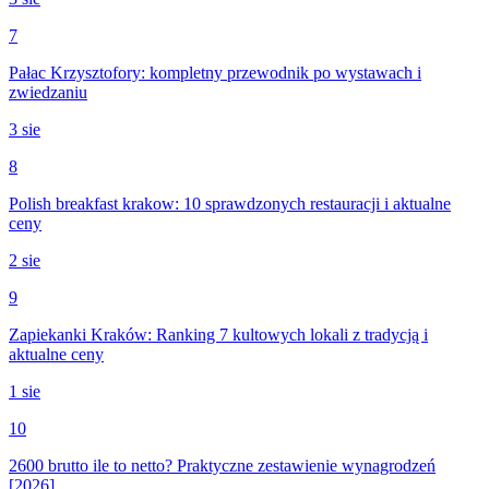
7
Pałac Krzysztofory: kompletny przewodnik po wystawach i
zwiedzaniu
3 sie
8
Polish breakfast krakow: 10 sprawdzonych restauracji i aktualne
ceny
2 sie
9
Zapiekanki Kraków: Ranking 7 kultowych lokali z tradycją i
aktualne ceny
1 sie
10
2600 brutto ile to netto? Praktyczne zestawienie wynagrodzeń
[2026]