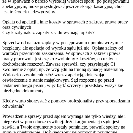
że w sprawach o bardzo wysokiej wartości sporu, po postępowaniu
apelacyjnym, może przysługiwać jeszcze skarga kasacyjna, choć
jest to środek nadzwyczajny.
Opłata od apelacji i inne koszty w sprawach z zakresu prawa pracy
oraz cywilnych
Czy każdy nakaz zapłaty z sądu wymaga opłaty?
Sprzeciw od nakazu zapłaty w postępowaniu upominawczym jest
bezpłatny, ale apelacja od wyroku sądu już nie. Opłata zależy od
wartości przedmiotu zaskarżenia. W sprawach z zakresu prawa
pracy pracownik jest często zwolniony z kosztów, co ułatwia
dochodzenie roszczeń. Zawsze sprawdź, czy przysługuje Ci
zwolnienie z opłat, np. ze względu na trudną sytuację materialną.
Wniosek o zwolnienie złóż wraz z apelacją, dołączając
oświadczenie o stanie majątkowym. Sąd rozpozna go przed
nadaniem biegu pismu, więc bądź szczery i przedstaw wszystkie
niezbędne dokumenty.
Kiedy warto skorzystać z pomocy profesjonalisty przy sporządzaniu
odwołania?
Prowadzenie sprawy przed sądem wymaga nie tylko wiedzy, ale i
biegłości w procedurze cywilnej. Jeżeli argumentacja sądu jest
zawiła, a Twoje argumenty zostały pominięte, prawnik spojrzy na
sprawę obiektywnie. Doświadczony pełnomocnik przygotuje