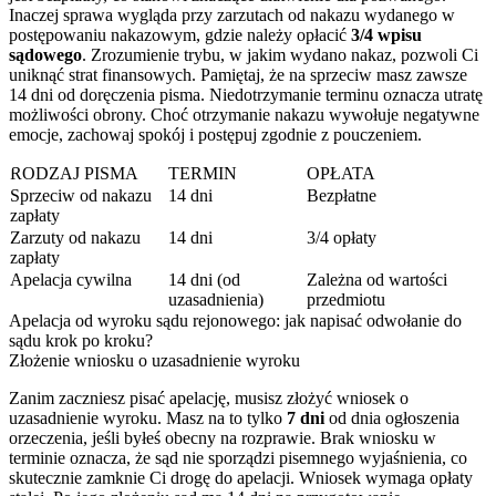
Inaczej sprawa wygląda przy zarzutach od nakazu wydanego w
postępowaniu nakazowym, gdzie należy opłacić
3/4 wpisu
sądowego
. Zrozumienie trybu, w jakim wydano nakaz, pozwoli Ci
uniknąć strat finansowych. Pamiętaj, że na sprzeciw masz zawsze
14 dni od doręczenia pisma. Niedotrzymanie terminu oznacza utratę
możliwości obrony. Choć otrzymanie nakazu wywołuje negatywne
emocje, zachowaj spokój i postępuj zgodnie z pouczeniem.
RODZAJ PISMA
TERMIN
OPŁATA
Sprzeciw od nakazu
14 dni
Bezpłatne
zapłaty
Zarzuty od nakazu
14 dni
3/4 opłaty
zapłaty
Apelacja cywilna
14 dni (od
Zależna od wartości
uzasadnienia)
przedmiotu
Apelacja od wyroku sądu rejonowego: jak napisać odwołanie do
sądu krok po kroku?
Złożenie wniosku o uzasadnienie wyroku
Zanim zaczniesz pisać apelację, musisz złożyć wniosek o
uzasadnienie wyroku. Masz na to tylko
7 dni
od dnia ogłoszenia
orzeczenia, jeśli byłeś obecny na rozprawie. Brak wniosku w
terminie oznacza, że sąd nie sporządzi pisemnego wyjaśnienia, co
skutecznie zamknie Ci drogę do apelacji. Wniosek wymaga opłaty