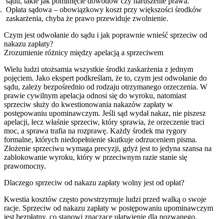
sądu, takie jak pominięcie dowodów czy naruszenie prawa.
Opłata sądowa – obowiązkowy koszt przy większości środków
zaskarżenia, chyba że prawo przewiduje zwolnienie.
Czym jest odwołanie do sądu i jak poprawnie wnieść sprzeciw od
nakazu zapłaty?
Zrozumienie różnicy między apelacją a sprzeciwem
Wielu ludzi utożsamia wszystkie środki zaskarżenia z jednym
pojęciem. Jako ekspert podkreślam, że to, czym jest odwołanie do
sądu, zależy bezpośrednio od rodzaju otrzymanego orzeczenia. W
prawie cywilnym apelacja odnosi się do wyroku, natomiast
sprzeciw służy do kwestionowania nakazów zapłaty w
postępowaniu upominawczym. Jeśli sąd wydał nakaz, nie piszesz
apelacji, lecz właśnie sprzeciw, który sprawia, że orzeczenie traci
moc, a sprawa trafia na rozprawę. Każdy środek ma rygory
formalne, których niedopełnienie skutkuje odrzuceniem pisma.
Złożenie sprzeciwu wymaga precyzji, gdyż jest to jedyna szansa na
zablokowanie wyroku, który w przeciwnym razie stanie się
prawomocny.
Dlaczego sprzeciw od nakazu zapłaty wolny jest od opłat?
Kwestia kosztów często powstrzymuje ludzi przed walką o swoje
racje. Sprzeciw od nakazu zapłaty w postępowaniu upominawczym
jest bezpłatny, co stanowi znaczące ułatwienie dla pozwanego.