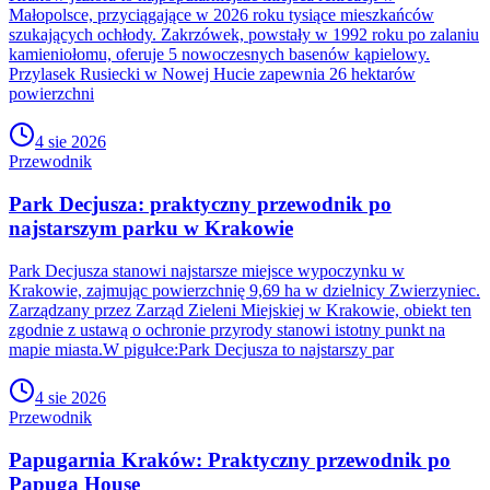
Małopolsce, przyciągające w 2026 roku tysiące mieszkańców
szukających ochłody. Zakrzówek, powstały w 1992 roku po zalaniu
kamieniołomu, oferuje 5 nowoczesnych basenów kąpielowy.
Przylasek Rusiecki w Nowej Hucie zapewnia 26 hektarów
powierzchni
4 sie 2026
Przewodnik
Park Decjusza: praktyczny przewodnik po
najstarszym parku w Krakowie
Park Decjusza stanowi najstarsze miejsce wypoczynku w
Krakowie, zajmując powierzchnię 9,69 ha w dzielnicy Zwierzyniec.
Zarządzany przez Zarząd Zieleni Miejskiej w Krakowie, obiekt ten
zgodnie z ustawą o ochronie przyrody stanowi istotny punkt na
mapie miasta.W pigułce:Park Decjusza to najstarszy par
4 sie 2026
Przewodnik
Papugarnia Kraków: Praktyczny przewodnik po
Papuga House