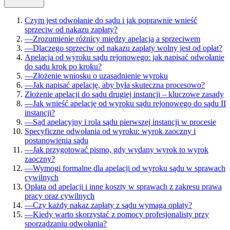
Czym jest odwołanie do sądu i jak poprawnie wnieść
sprzeciw od nakazu zapłaty?
—
Zrozumienie różnicy między apelacją a sprzeciwem
—
Dlaczego sprzeciw od nakazu zapłaty wolny jest od opłat?
Apelacja od wyroku sądu rejonowego: jak napisać odwołanie
do sądu krok po kroku?
—
Złożenie wniosku o uzasadnienie wyroku
—
Jak napisać apelację, aby była skuteczna procesowo?
Złożenie apelacji do sądu drugiej instancji – kluczowe zasady
—
Jak wnieść apelację od wyroku sądu rejonowego do sądu II
instancji?
—
Sąd apelacyjny i rola sądu pierwszej instancji w procesie
Specyficzne odwołania od wyroku: wyrok zaoczny i
postanowienia sądu
—
Jak przygotować pismo, gdy wydany wyrok to wyrok
zaoczny?
—
Wymogi formalne dla apelacji od wyroku sądu w sprawach
cywilnych
Opłata od apelacji i inne koszty w sprawach z zakresu prawa
pracy oraz cywilnych
—
Czy każdy nakaz zapłaty z sądu wymaga opłaty?
—
Kiedy warto skorzystać z pomocy profesjonalisty przy
sporządzaniu odwołania?