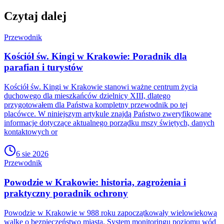
Czytaj dalej
Przewodnik
Kościół św. Kingi w Krakowie: Poradnik dla
parafian i turystów
Kościół św. Kingi w Krakowie stanowi ważne centrum życia
duchowego dla mieszkańców dzielnicy XIII, dlatego
przygotowałem dla Państwa kompletny przewodnik po tej
placówce. W niniejszym artykule znajdą Państwo zweryfikowane
informacje dotyczące aktualnego porządku mszy świętych, danych
kontaktowych or
6 sie 2026
Przewodnik
Powodzie w Krakowie: historia, zagrożenia i
praktyczny poradnik ochrony
Powodzie w Krakowie w 988 roku zapoczątkowały wielowiekową
walkę o bezpieczeństwo miasta. System monitoringu poziomu wód