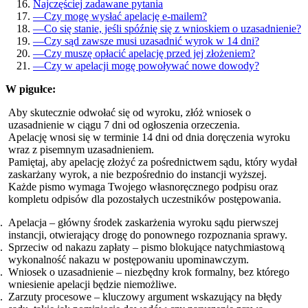
Najczęściej zadawane pytania
—
Czy mogę wysłać apelację e-mailem?
—
Co się stanie, jeśli spóźnię się z wnioskiem o uzasadnienie?
—
Czy sąd zawsze musi uzasadnić wyrok w 14 dni?
—
Czy muszę opłacić apelację przed jej złożeniem?
—
Czy w apelacji mogę powoływać nowe dowody?
W pigułce:
Aby skutecznie odwołać się od wyroku, złóż wniosek o
uzasadnienie w ciągu 7 dni od ogłoszenia orzeczenia.
Apelację wnosi się w terminie 14 dni od dnia doręczenia wyroku
wraz z pisemnym uzasadnieniem.
Pamiętaj, aby apelację złożyć za pośrednictwem sądu, który wydał
zaskarżany wyrok, a nie bezpośrednio do instancji wyższej.
Każde pismo wymaga Twojego własnoręcznego podpisu oraz
kompletu odpisów dla pozostałych uczestników postępowania.
Apelacja – główny środek zaskarżenia wyroku sądu pierwszej
instancji, otwierający drogę do ponownego rozpoznania sprawy.
Sprzeciw od nakazu zapłaty – pismo blokujące natychmiastową
wykonalność nakazu w postępowaniu upominawczym.
Wniosek o uzasadnienie – niezbędny krok formalny, bez którego
wniesienie apelacji będzie niemożliwe.
Zarzuty procesowe – kluczowy argument wskazujący na błędy