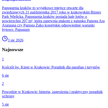
Papugarnia kraków to wyjątkowe miejsce otwarte dla
zwiedzających 21 października 2017 roku w krakowskim Biznes
Park Wielicka. Papugarnia kraków posiada halę lotów o
powierzchni 207 m², która zapewnia ptakom z gatunku Papuga Ara
Ararauna czy Papuga Żako kongijskie odpowiednie warunki
bytowe. Papugarn
3 sie 2026
Najnowsze
1
Kościół św. Kingi w Krakowie: Poradnik dla parafian i turystów
6 sie
2
Powodzie w Krakowie: historia, zagrożenia i praktyczny poradnik
ochrony
5 sie