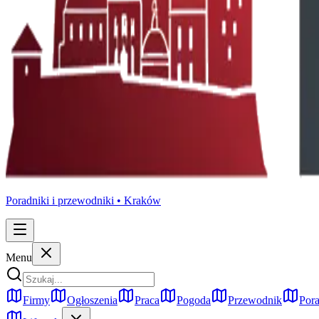
Poradniki i przewodniki •
Kraków
Menu
Firmy
Ogłoszenia
Praca
Pogoda
Przewodnik
Pora