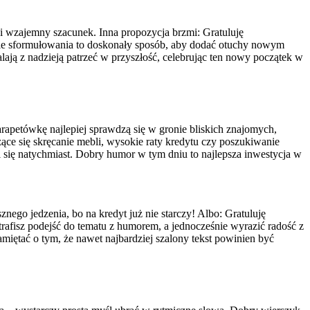
 i wzajemny szacunek. Inna propozycja brzmi: Gratuluję
akie sformułowania to doskonały sposób, aby dodać otuchy nowym
ają z nadzieją patrzeć w przyszłość, celebrując ten nowy początek w
rapetówkę najlepiej sprawdzą się w gronie bliskich znajomych,
ące się skręcanie mebli, wysokie raty kredytu czy poszukiwanie
 się natychmiast. Dobry humor w tym dniu to najlepsza inwestycja w
nego jedzenia, bo na kredyt już nie starczy! Albo: Gratuluję
trafisz podejść do tematu z humorem, a jednocześnie wyrazić radość z
iętać o tym, że nawet najbardziej szalony tekst powinien być