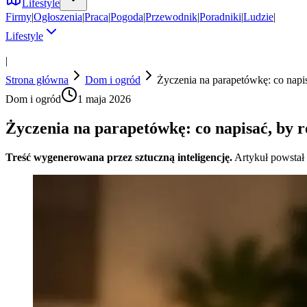
Lifestyle
Firmy
|
Ogłoszenia
|
Praca
|
Pogoda
|
Przewodnik
|
Poradniki
|
Ludzie
|
Lifestyle
|
Strona główna
Dom i ogród
Życzenia na parapetówkę: co nap
Dom i ogród
1 maja 2026
Życzenia na parapetówkę: co napisać, by
Treść wygenerowana przez sztuczną inteligencję.
Artykuł powstał