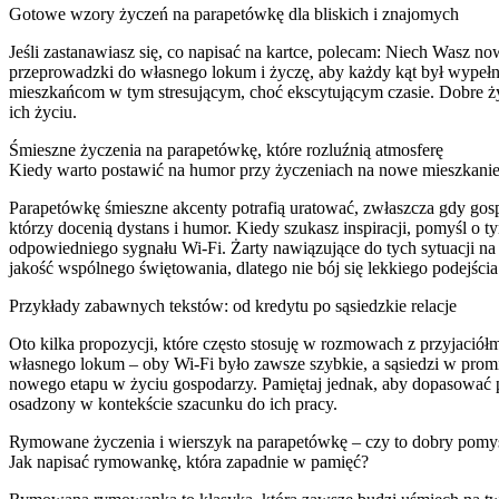
Gotowe wzory życzeń na parapetówkę dla bliskich i znajomych
Jeśli zastanawiasz się, co napisać na kartce, polecam: Niech Wasz 
przeprowadzki do własnego lokum i życzę, aby każdy kąt był wypełn
mieszkańcom w tym stresującym, choć ekscytującym czasie. Dobre życ
ich życiu.
Śmieszne życzenia na parapetówkę, które rozluźnią atmosferę
Kiedy warto postawić na humor przy życzeniach na nowe mieszkani
Parapetówkę śmieszne akcenty potrafią uratować, zwłaszcza gdy gosp
którzy docenią dystans i humor. Kiedy szukasz inspiracji, pomyśl o 
odpowiedniego sygnału Wi-Fi. Żarty nawiązujące do tych sytuacji na
jakość wspólnego świętowania, dlatego nie bój się lekkiego podejścia
Przykłady zabawnych tekstów: od kredytu po sąsiedzkie relacje
Oto kilka propozycji, które często stosuję w rozmowach z przyjaciółm
własnego lokum – oby Wi-Fi było zawsze szybkie, a sąsiedzi w promie
nowego etapu w życiu gospodarzy. Pamiętaj jednak, aby dopasować po
osadzony w kontekście szacunku do ich pracy.
Rymowane życzenia i wierszyk na parapetówkę – czy to dobry pomy
Jak napisać rymowankę, która zapadnie w pamięć?