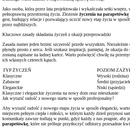
Jako osoba, która przez lata projektowała i wykańczała setki wnętr
pełnoprawną przestrzenią życia. Złożenie
życzenia na parapetówkę
gest, budujący relacje i pozwalający uczcić nowy etap życia w spos
przez najbliższych.
Kluczowe zasady składania życzeń z okazji przeprowadzki
Zasada numer jeden brzmi: szczerość przede wszystkim. Niezależnie o
płynęły prosto z serca. Jeśli szukasz inspiracji, pamiętaj, że okazj
zostaną zapisane na ładnej kartce. Warto poświęcić chwilę na przemyś
ich własnych czterech kątach.
TYP ŻYCZEŃ
POZIOM ZAŻY
Klasyczne
Wysoki (rodzina)
Zabawne
Średni (przyjaciel
Eleganckie
Niski (sąsiedzi)
Klasyczne i eleganckie życzenia na nowy dom oraz mieszkanie
Jak wyrazić radość z nowego startu w sposób profesjonalny?
Aby wyrazić radość z nowego etapu życia w sposób elegancki, warto s
miejscem pełnym ciepła i miłości, w którym każdy dzień przynosi sam
komunikaty zawsze trafiają w punkt, gdyż każdy z nas pragnie, aby j
parapetówkę
, które nie próbuje przytłoczyć odbiorcy przesadnie kw