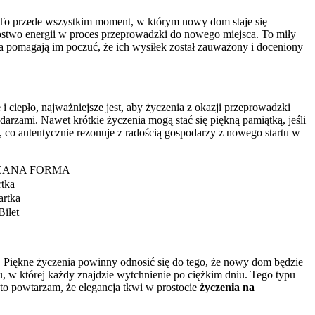
a. To przede wszystkim moment, w którym nowy dom staje się
stwo energii w proces przeprowadzki do nowego miejsca. To miły
wa pomagają im poczuć, że ich wysiłek został zauważony i doceniony
 ciepło, najważniejsze jest, aby życzenia z okazji przeprowadzki
darzami. Nawet krótkie życzenia mogą stać się piękną pamiątką, jeśli
ś, co autentycznie rezonuje z radością gospodarzy z nowego startu w
CANA FORMA
rtka
rtka
Bilet
e. Piękne życzenia powinny odnosić się do tego, że nowy dom będzie
u, w której każdy znajdzie wytchnienie po ciężkim dniu. Tego typu
sto powtarzam, że elegancja tkwi w prostocie
życzenia na