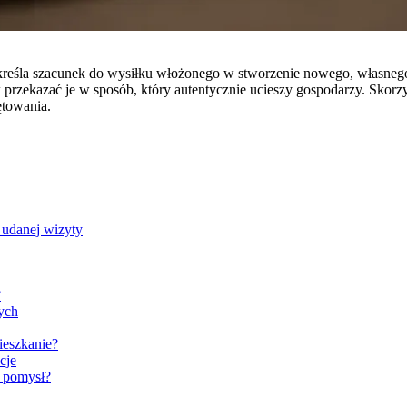
kreśla szacunek do wysiłku włożonego w stworzenie nowego, własneg
przekazać je w sposób, który autentycznie ucieszy gospodarzy. Skorz
ętowania.
 udanej wizyty
?
ych
ieszkanie?
cje
y pomysł?