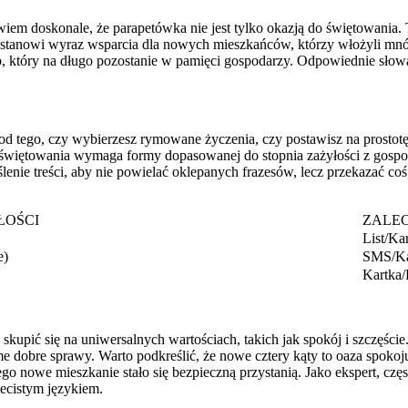
z, wiem doskonale, że parapetówka nie jest tylko okazją do świętowani
stanowi wyraz wsparcia dla nowych mieszkańców, którzy włożyli mnó
ób, który na długo pozostanie w pamięci gospodarzy. Odpowiednie sło
d tego, czy wybierzesz rymowane życzenia, czy postawisz na prostotę i
a do świętowania wymaga formy dopasowanej do stopnia zażyłości z gospo
lenie treści, aby nie powielać oklepanych frazesów, lecz przekazać co
ŁOŚCI
ZALE
List/Ka
e)
SMS/Ka
Kartka/
kupić się na uniwersalnych wartościach, takich jak spokój i szczęści
e dobre sprawy. Warto podkreślić, że nowe cztery kąty to oaza spokoj
ego nowe mieszkanie stało się bezpieczną przystanią. Jako ekspert, czę
iecistym językiem.