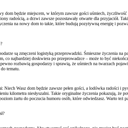
nowy dom będzie miejscem, w którym zawsze gości uśmiech, życzliwość
iony radością, a drzwi zawsze pozostawały otwarte dla przyjaciół. T
zenia na nowy dom to takie, które budują pozytywną energię i pozwal
e?
odarze są zmęczeni logistyką przeprowadzki. Śmieszne życzenia na pa
tym, co najbardziej doskwiera po przeprowadzce – może to być niekończ
 pewno rozbawią gospodarzy i sprawią, że uśmiech na twarzach pojawi
 do tematu.
i: Niech Wasz dom będzie zawsze pełen gości, a lodówka radości i pysz
niu kilometra niesłyszalni. Takie oryginalne życzenia pokazują, że po
ziom żartu do poczucia humoru osób, które odwiedzasz. Warto też pam
sł?