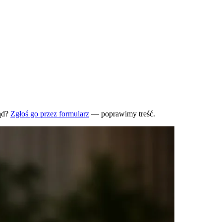
ąd?
Zgłoś go przez formularz
— poprawimy treść.