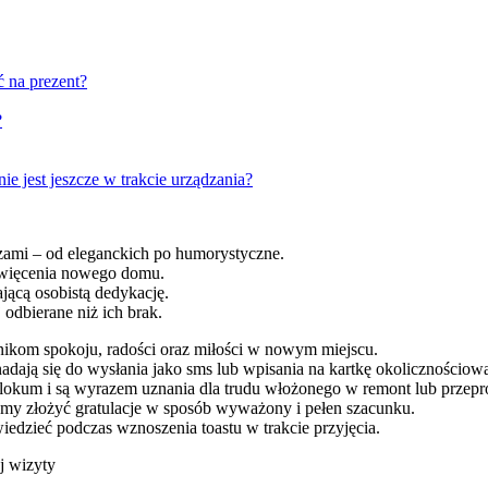
 na prezent?
?
e jest jeszcze w trakcie urządzania?
zami – od eleganckich po humorystyczne.
oświęcenia nowego domu.
jącą osobistą dedykację.
 odbierane niż ich brak.
nikom spokoju, radości oraz miłości w nowym miejscu.
dają się do wysłania jako sms lub wpisania na kartkę okolicznościow
 lokum i są wyrazem uznania dla trudu włożonego w remont lub przep
cemy złożyć gratulacje w sposób wyważony i pełen szacunku.
edzieć podczas wznoszenia toastu w trakcie przyjęcia.
j wizyty