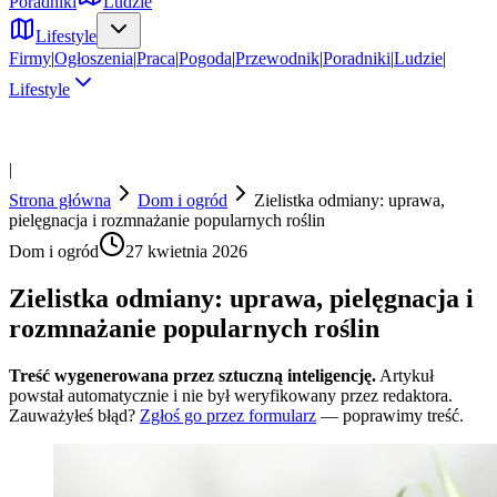
Poradniki
Ludzie
Lifestyle
Firmy
|
Ogłoszenia
|
Praca
|
Pogoda
|
Przewodnik
|
Poradniki
|
Ludzie
|
Lifestyle
|
Strona główna
Dom i ogród
Zielistka odmiany: uprawa,
pielęgnacja i rozmnażanie popularnych roślin
Dom i ogród
27 kwietnia 2026
Zielistka odmiany: uprawa, pielęgnacja i
rozmnażanie popularnych roślin
Treść wygenerowana przez sztuczną inteligencję.
Artykuł
powstał automatycznie i nie był weryfikowany przez redaktora.
Zauważyłeś błąd?
Zgłoś go przez formularz
— poprawimy treść.