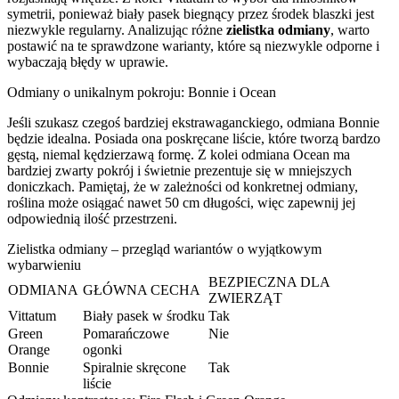
symetrii, ponieważ biały pasek biegnący przez środek blaszki jest
niezwykle regularny. Analizując różne
zielistka odmiany
, warto
postawić na te sprawdzone warianty, które są niezwykle odporne i
wybaczają błędy w uprawie.
Odmiany o unikalnym pokroju: Bonnie i Ocean
Jeśli szukasz czegoś bardziej ekstrawaganckiego, odmiana Bonnie
będzie idealna. Posiada ona poskręcane liście, które tworzą bardzo
gęstą, niemal kędzierzawą formę. Z kolei odmiana Ocean ma
bardziej zwarty pokrój i świetnie prezentuje się w mniejszych
doniczkach. Pamiętaj, że w zależności od konkretnej odmiany,
roślina może osiągać nawet 50 cm długości, więc zapewnij jej
odpowiednią ilość przestrzeni.
Zielistka odmiany – przegląd wariantów o wyjątkowym
wybarwieniu
BEZPIECZNA DLA
ODMIANA
GŁÓWNA CECHA
ZWIERZĄT
Vittatum
Biały pasek w środku
Tak
Green
Pomarańczowe
Nie
Orange
ogonki
Bonnie
Spiralnie skręcone
Tak
liście