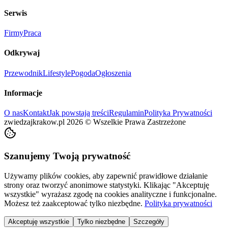
Serwis
Firmy
Praca
Odkrywaj
Przewodnik
Lifestyle
Pogoda
Ogłoszenia
Informacje
O nas
Kontakt
Jak powstają treści
Regulamin
Polityka Prywatności
zwiedzajkrakow.pl
2026
©
Wszelkie Prawa Zastrzeżone
Szanujemy Twoją prywatność
Używamy plików cookies, aby zapewnić prawidłowe działanie
strony oraz tworzyć anonimowe statystyki. Klikając "Akceptuję
wszystkie" wyrażasz zgodę na cookies analityczne i funkcjonalne.
Możesz też zaakceptować tylko niezbędne.
Polityka prywatności
Akceptuję wszystkie
Tylko niezbędne
Szczegóły