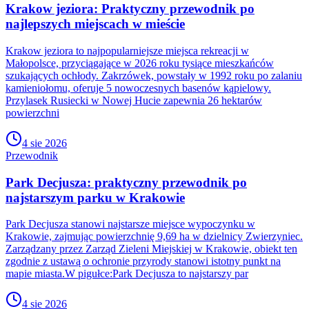
Krakow jeziora: Praktyczny przewodnik po
najlepszych miejscach w mieście
Krakow jeziora to najpopularniejsze miejsca rekreacji w
Małopolsce, przyciągające w 2026 roku tysiące mieszkańców
szukających ochłody. Zakrzówek, powstały w 1992 roku po zalaniu
kamieniołomu, oferuje 5 nowoczesnych basenów kąpielowy.
Przylasek Rusiecki w Nowej Hucie zapewnia 26 hektarów
powierzchni
4 sie 2026
Przewodnik
Park Decjusza: praktyczny przewodnik po
najstarszym parku w Krakowie
Park Decjusza stanowi najstarsze miejsce wypoczynku w
Krakowie, zajmując powierzchnię 9,69 ha w dzielnicy Zwierzyniec.
Zarządzany przez Zarząd Zieleni Miejskiej w Krakowie, obiekt ten
zgodnie z ustawą o ochronie przyrody stanowi istotny punkt na
mapie miasta.W pigułce:Park Decjusza to najstarszy par
4 sie 2026