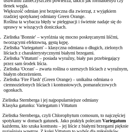
usuwaniu zanieczyszczeń powietrza, takich jak formaldehyd czy
tlenek węgla.
Większość odmian jest bezpieczna dla zwierząt, z wyjątkiem
rzadziej spotykanej odmiany Green Orange.
Roślina ta wybacza błędy w pielęgnacji i świetnie nadaje się do
uprawy w wiszących doniczkach.
Zielistka 'Bonnie' – wyróżnia się mocno poskręcanymi liśćmi,
tworzącymi efektowną, gęstą kępę.
Zielistka 'Variegatum' – klasyczna odmiana o długich, zielonych
liściach z charakterystycznymi białymi brzegami.
Zielistka 'Vittatum' – posiada wyraźny, biały pas przebiegający
przez sam środek liścia.
Zielistka 'Ocean' – zwarta roślina o szerszych liściach z wyraźnym,
białym obrzeżeniem.
Zielistka 'Fire Flash' (Green Orange) – unikalna odmiana o
ciemnozielonych liściach i kontrastowych, pomarańczowych
ogonkach.
Zielistka Sternberga i jej najpopularniejsze odmiany
Klasyka gatunku: Variegatum i Vittatum
Zielistka Sternberga, czyli Chlorophytum comosum, to najczęściej
spotykany w domach gatunek. Jako praktyk polecam
Variegatum
każdemu, kto szuka kontrastu – jej liście z białymi brzegami pięknie
rozjaśniają wnętrze. Z kolei Vittatum to wybór dla miłośników