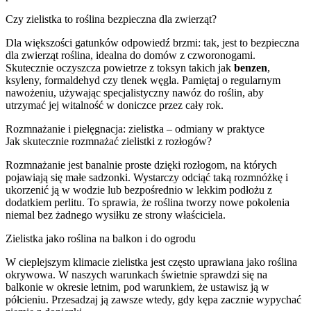
Czy zielistka to roślina bezpieczna dla zwierząt?
Dla większości gatunków odpowiedź brzmi: tak, jest to bezpieczna
dla zwierząt roślina, idealna do domów z czworonogami.
Skutecznie oczyszcza powietrze z toksyn takich jak
benzen
,
ksyleny, formaldehyd czy tlenek węgla. Pamiętaj o regularnym
nawożeniu, używając specjalistyczny nawóz do roślin, aby
utrzymać jej witalność w doniczce przez cały rok.
Rozmnażanie i pielęgnacja: zielistka – odmiany w praktyce
Jak skutecznie rozmnażać zielistki z rozłogów?
Rozmnażanie jest banalnie proste dzięki rozłogom, na których
pojawiają się małe sadzonki. Wystarczy odciąć taką rozmnóżkę i
ukorzenić ją w wodzie lub bezpośrednio w lekkim podłożu z
dodatkiem perlitu. To sprawia, że roślina tworzy nowe pokolenia
niemal bez żadnego wysiłku ze strony właściciela.
Zielistka jako roślina na balkon i do ogrodu
W cieplejszym klimacie zielistka jest często uprawiana jako roślina
okrywowa. W naszych warunkach świetnie sprawdzi się na
balkonie w okresie letnim, pod warunkiem, że ustawisz ją w
półcieniu. Przesadzaj ją zawsze wtedy, gdy kępa zacznie wypychać