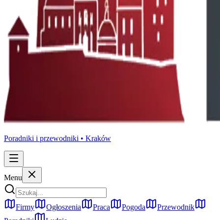
Poradniki i przewodniki •
Kraków
Menu
Firmy
Ogłoszenia
Praca
Pogoda
Przewodnik