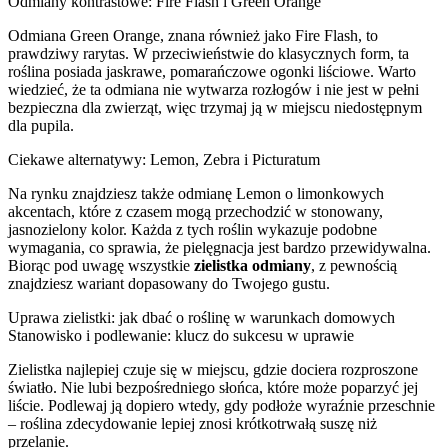
Odmiany kontrastowe: Fire Flash i Green Orange
Odmiana Green Orange, znana również jako Fire Flash, to
prawdziwy rarytas. W przeciwieństwie do klasycznych form, ta
roślina posiada jaskrawe, pomarańczowe ogonki liściowe. Warto
wiedzieć, że ta odmiana nie wytwarza rozłogów i nie jest w pełni
bezpieczna dla zwierząt, więc trzymaj ją w miejscu niedostępnym
dla pupila.
Ciekawe alternatywy: Lemon, Zebra i Picturatum
Na rynku znajdziesz także odmianę Lemon o limonkowych
akcentach, które z czasem mogą przechodzić w stonowany,
jasnozielony kolor. Każda z tych roślin wykazuje podobne
wymagania, co sprawia, że pielęgnacja jest bardzo przewidywalna.
Biorąc pod uwagę wszystkie
zielistka odmiany
, z pewnością
znajdziesz wariant dopasowany do Twojego gustu.
Uprawa zielistki: jak dbać o roślinę w warunkach domowych
Stanowisko i podlewanie: klucz do sukcesu w uprawie
Zielistka najlepiej czuje się w miejscu, gdzie dociera rozproszone
światło. Nie lubi bezpośredniego słońca, które może poparzyć jej
liście. Podlewaj ją dopiero wtedy, gdy podłoże wyraźnie przeschnie
– roślina zdecydowanie lepiej znosi krótkotrwałą suszę niż
przelanie.