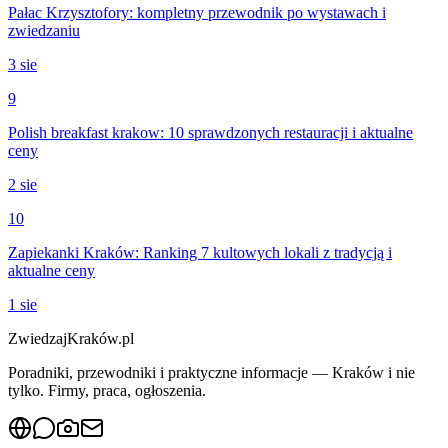
Pałac Krzysztofory: kompletny przewodnik po wystawach i
zwiedzaniu
3 sie
9
Polish breakfast krakow: 10 sprawdzonych restauracji i aktualne
ceny
2 sie
10
Zapiekanki Kraków: Ranking 7 kultowych lokali z tradycją i
aktualne ceny
1 sie
ZwiedzajKraków.pl
Poradniki, przewodniki i praktyczne informacje — Kraków i nie
tylko. Firmy, praca, ogłoszenia.