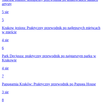
artysty
5 sie
5
Krakow jeziora: Praktyczny przewodnik po najlepszych miejscach
w mieście
4 sie
6
Park Decjusza: praktyczny przewodnik po najstarszym parku w
Krakowie
4 sie
7
Papugarnia Kraków: Praktyczny przewodnik po Papuga House
3 sie
8