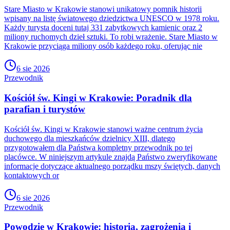
Stare Miasto w Krakowie stanowi unikatowy pomnik historii
wpisany na listę światowego dziedzictwa UNESCO w 1978 roku.
Każdy turysta doceni tutaj 331 zabytkowych kamienic oraz 2
miliony ruchomych dzieł sztuki. To robi wrażenie. Stare Miasto w
Krakowie przyciąga miliony osób każdego roku, oferując nie
6 sie 2026
Przewodnik
Kościół św. Kingi w Krakowie: Poradnik dla
parafian i turystów
Kościół św. Kingi w Krakowie stanowi ważne centrum życia
duchowego dla mieszkańców dzielnicy XIII, dlatego
przygotowałem dla Państwa kompletny przewodnik po tej
placówce. W niniejszym artykule znajdą Państwo zweryfikowane
informacje dotyczące aktualnego porządku mszy świętych, danych
kontaktowych or
6 sie 2026
Przewodnik
Powodzie w Krakowie: historia, zagrożenia i