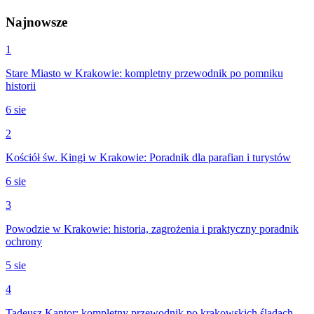
Najnowsze
1
Stare Miasto w Krakowie: kompletny przewodnik po pomniku
historii
6 sie
2
Kościół św. Kingi w Krakowie: Poradnik dla parafian i turystów
6 sie
3
Powodzie w Krakowie: historia, zagrożenia i praktyczny poradnik
ochrony
5 sie
4
Tadeusz Kantor: kompletny przewodnik po krakowskich śladach