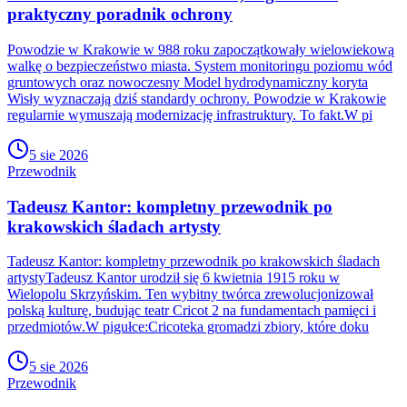
praktyczny poradnik ochrony
Powodzie w Krakowie w 988 roku zapoczątkowały wielowiekową
walkę o bezpieczeństwo miasta. System monitoringu poziomu wód
gruntowych oraz nowoczesny Model hydrodynamiczny koryta
Wisły wyznaczają dziś standardy ochrony. Powodzie w Krakowie
regularnie wymuszają modernizację infrastruktury. To fakt.W pi
5 sie 2026
Przewodnik
Tadeusz Kantor: kompletny przewodnik po
krakowskich śladach artysty
Tadeusz Kantor: kompletny przewodnik po krakowskich śladach
artystyTadeusz Kantor urodził się 6 kwietnia 1915 roku w
Wielopolu Skrzyńskim. Ten wybitny twórca zrewolucjonizował
polską kulturę, budując teatr Cricot 2 na fundamentach pamięci i
przedmiotów.W pigułce:Cricoteka gromadzi zbiory, które doku
5 sie 2026
Przewodnik