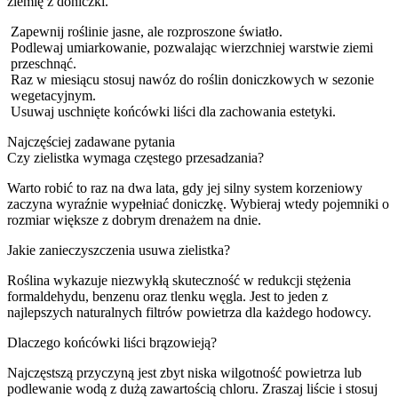
ziemię z doniczki.
Zapewnij roślinie jasne, ale rozproszone światło.
Podlewaj umiarkowanie, pozwalając wierzchniej warstwie ziemi
przeschnąć.
Raz w miesiącu stosuj nawóz do roślin doniczkowych w sezonie
wegetacyjnym.
Usuwaj uschnięte końcówki liści dla zachowania estetyki.
Najczęściej zadawane pytania
Czy zielistka wymaga częstego przesadzania?
Warto robić to raz na dwa lata, gdy jej silny system korzeniowy
zaczyna wyraźnie wypełniać doniczkę. Wybieraj wtedy pojemniki o
rozmiar większe z dobrym drenażem na dnie.
Jakie zanieczyszczenia usuwa zielistka?
Roślina wykazuje niezwykłą skuteczność w redukcji stężenia
formaldehydu, benzenu oraz tlenku węgla. Jest to jeden z
najlepszych naturalnych filtrów powietrza dla każdego hodowcy.
Dlaczego końcówki liści brązowieją?
Najczęstszą przyczyną jest zbyt niska wilgotność powietrza lub
podlewanie wodą z dużą zawartością chloru. Zraszaj liście i stosuj