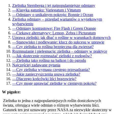
Zielistka Sternberga i jej najpopularniejsze odmiany
—
Klasyka gatunku: Variegatum i Vittatum
—
Odmiany o unikalnym pokroju: Bonnie i Ocean
Zielistka odmiany – przegląd wariantów o wyjątkowym
wybarwieniu
—
Odmiany kontrastowe: Fire Flash i Green Orange
—
Ciekawe alternatywy: Lemon, Zebra i Picturatum
Uprawa zielistki: jak dbać o roślinę w warunkach domowych
—
Stanowisko i podlewanie: klucz do sukcesu w uprawie
—
Czy zielistka to roślina bezpieczna dla zwierząt?
Rozmnażanie i pielęgnacja: zielistka – odmiany w praktyce
—
Jak skutecznie rozmnażać zielistki z rozłogów?
—
Zielistka jako roślina na balkon i do ogrodu
Najczęściej zadawane pytania
—
Czy zielistka wymaga częstego przesadzania?
—
Jakie zanieczyszczenia usuwa zielistka?
—
Dlaczego końcówki liści brązowieją?
—
Czy mogę uprawiać zielistkę w ciemnym pokoju?
W pigułce:
Zielistka to jedna z najpopularniejszych roślin doniczkowych
świata, oferująca wiele odmian o różnym wybarwieniu liści.
Gatunek ten jest uznawany przez NASA za niezwykle skuteczny w