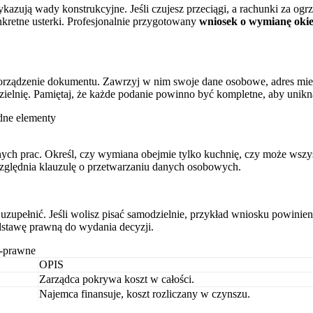
azują wady konstrukcyjne. Jeśli czujesz przeciągi, a rachunki za o
kretne usterki. Profesjonalnie przygotowany
wniosek o wymianę oki
porządzenie dokumentu. Zawrzyj w nim swoje dane osobowe, adres mies
łdzielnię. Pamiętaj, że każde podanie powinno być kompletne, aby unik
dne elementy
ych prac. Określ, czy wymiana obejmie tylko kuchnię, czy może wszy
ględnia klauzulę o przetwarzaniu danych osobowych.
uzupełnić. Jeśli wolisz pisać samodzielnie, przykład wniosku powinien
stawę prawną do wydania decyzji.
o-prawne
OPIS
Zarządca pokrywa koszt w całości.
Najemca finansuje, koszt rozliczany w czynszu.