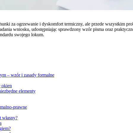
unki za ogrzewanie i dyskomfort termiczny, ale przede wszystkim pr
ładania wniosku, udostępniając sprawdzony wzór pisma oraz praktyc
tandardu swojego lokum.
ym – wzór i zasady formalne
 okien
iezbędne elementy
rmalno-prawne
t własny?
a
giem?