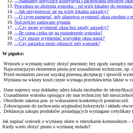
—
Standardy dotyczące kolorystyki i zachowania otworów oki
Procedura po złożeniu wniosku – od wizji lokalnej do montażu
—
Jak przygotować się na wizję lokalną zarządcy?
—
O czym pamiętać, gdy planujesz wymienić okna zgodnie z 
Najczęściej zadawane pytania
—
Czy mogę wymienić okna bez zgody zarządcy?
—
Ile czasu czeka się na rozpatrzenie wniosku?
—
Czy muszę wymieniać wszystkie okna naraz?
—
Czy zarządca może odrzucić mój wniosek?
W pigułce:
Wniosek o wymianę należy złożyć pisemnie; bez zgody zarządcy ni
Najważniejszym elementem pisma jest uzasadnienie techniczne, np. n
Przed montażem zawsze uzyskaj pisemną akceptację i sprawdź wym
Wymiana na własny koszt często wymaga przedstawienia faktur w cel
Dane najemcy oraz dokładny adres lokalu niezbędne do identyfikacji
Uzasadnienie wniosku opisujące zły stan techniczny lub nieszczelność
Określenie zakresu prac ze wskazaniem konkretnych pomieszczeń.
Zobowiązanie do zachowania oryginalnej kolorystyki i układu otwo
Deklaracja zakupu produktów posiadających wymagane certyfikaty t
Jak napisać wniosek o wymianę okien w mieszkaniu komunalnym – w
Kiedy warto złożyć pismo o wymianę stolarki?