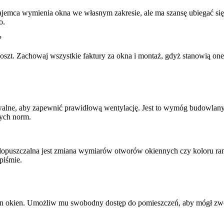
jemca wymienia okna we własnym zakresie, ale ma szansę ubiegać się 
o.
?
szt. Zachowaj wszystkie faktury za okna i montaż, gdyż stanowią one
ne, aby zapewnić prawidłową wentylację. Jest to wymóg budowlany, 
tych norm.
iedopuszczalna jest zmiana wymiarów otworów okiennych czy koloru ra
piśmie.
stan okien. Umożliw mu swobodny dostęp do pomieszczeń, aby mógł z