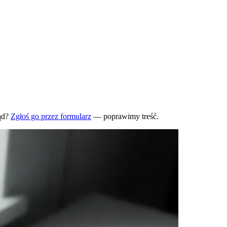
ąd?
Zgłoś go przez formularz
— poprawimy treść.