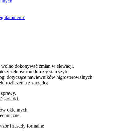
ennych
regulaminem?
e wolno dokonywać zmian w elewacji.
ieszczelność ram lub zły stan szyb.
ogi dotyczące nawiewników higrosterowalnych.
u rozliczenia z zarządcą.
 sprawy.
 stolarki.
rów okiennych.
echniczne.
zór i zasady formalne