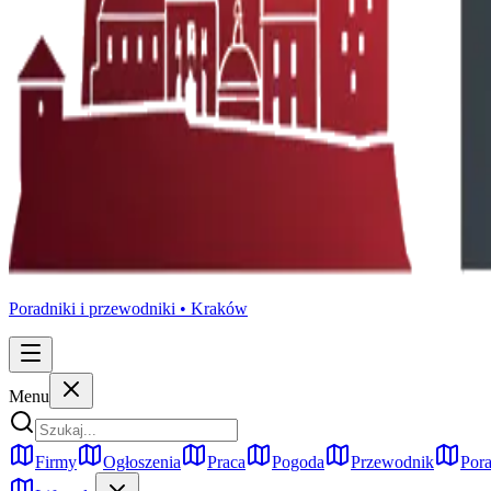
Poradniki i przewodniki •
Kraków
Menu
Firmy
Ogłoszenia
Praca
Pogoda
Przewodnik
Pora