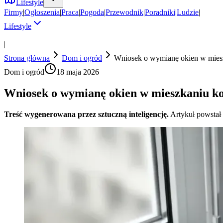
Lifestyle
Firmy
|
Ogłoszenia
|
Praca
|
Pogoda
|
Przewodnik
|
Poradniki
|
Ludzie
|
Lifestyle
|
Strona główna
Dom i ogród
Wniosek o wymianę okien w mies
Dom i ogród
18 maja 2026
Wniosek o wymianę okien w mieszkaniu k
Treść wygenerowana przez sztuczną inteligencję.
Artykuł powstał