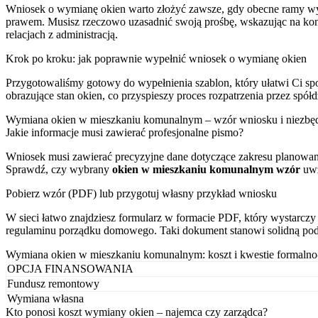
Wniosek o wymianę okien warto złożyć zawsze, gdy obecne ramy wyk
prawem. Musisz rzeczowo uzasadnić swoją prośbę, wskazując na kon
relacjach z administracją.
Krok po kroku: jak poprawnie wypełnić wniosek o wymianę okien
Przygotowaliśmy gotowy do wypełnienia szablon, który ułatwi Ci s
obrazujące stan okien, co przyspieszy proces rozpatrzenia przez spó
Wymiana okien w mieszkaniu komunalnym – wzór wniosku i niezbę
Jakie informacje musi zawierać profesjonalne pismo?
Wniosek musi zawierać precyzyjne dane dotyczące zakresu planowan
Sprawdź, czy wybrany
okien w mieszkaniu komunalnym wzór
uwz
Pobierz wzór (PDF) lub przygotuj własny przykład wniosku
W sieci łatwo znajdziesz formularz w formacie PDF, który wystarczy 
regulaminu porządku domowego. Taki dokument stanowi solidną pod
Wymiana okien w mieszkaniu komunalnym: koszt i kwestie formaln
OPCJA FINANSOWANIA
Fundusz remontowy
Wymiana własna
Kto ponosi koszt wymiany okien – najemca czy zarządca?