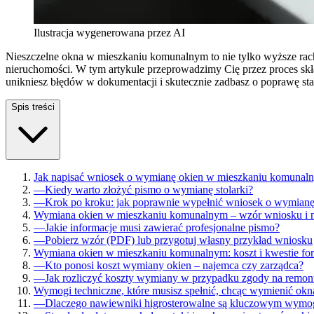
Ilustracja wygenerowana przez AI
Nieszczelne okna w mieszkaniu komunalnym to nie tylko wyższe rach
nieruchomości. W tym artykule przeprowadzimy Cię przez proces sk
unikniesz błędów w dokumentacji i skutecznie zadbasz o poprawę s
Spis treści
Jak napisać wniosek o wymianę okien w mieszkaniu komunaln
—
Kiedy warto złożyć pismo o wymianę stolarki?
—
Krok po kroku: jak poprawnie wypełnić wniosek o wymianę
Wymiana okien w mieszkaniu komunalnym – wzór wniosku i n
—
Jakie informacje musi zawierać profesjonalne pismo?
—
Pobierz wzór (PDF) lub przygotuj własny przykład wniosku
Wymiana okien w mieszkaniu komunalnym: koszt i kwestie fo
—
Kto ponosi koszt wymiany okien – najemca czy zarządca?
—
Jak rozliczyć koszty wymiany w przypadku zgody na remon
Wymogi techniczne, które musisz spełnić, chcąc wymienić okn
—
Dlaczego nawiewniki higrosterowalne są kluczowym wymo