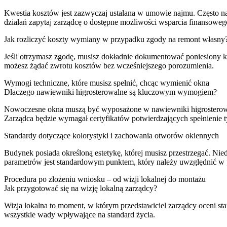
Kwestia kosztów jest zazwyczaj ustalana w umowie najmu. Często na
działań zapytaj zarządcę o dostępne możliwości wsparcia finansoweg
Jak rozliczyć koszty wymiany w przypadku zgody na remont własny
Jeśli otrzymasz zgodę, musisz dokładnie dokumentować poniesiony ko
możesz żądać zwrotu kosztów bez wcześniejszego porozumienia.
Wymogi techniczne, które musisz spełnić, chcąc wymienić okna
Dlaczego nawiewniki higrosterowalne są kluczowym wymogiem?
Nowoczesne okna muszą być wyposażone w nawiewniki higrosterowal
Zarządca będzie wymagał certyfikatów potwierdzających spełnienie 
Standardy dotyczące kolorystyki i zachowania otworów okiennych
Budynek posiada określoną estetykę, której musisz przestrzegać. N
parametrów jest standardowym punktem, który należy uwzględnić w 
Procedura po złożeniu wniosku – od wizji lokalnej do montażu
Jak przygotować się na wizję lokalną zarządcy?
Wizja lokalna to moment, w którym przedstawiciel zarządcy oceni 
wszystkie wady wpływające na standard życia.