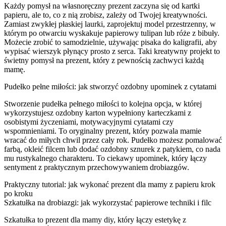
Każdy pomysł na własnoręczny prezent zaczyna się od kartki
papieru, ale to, co z nią zrobisz, zależy od Twojej kreatywności.
Zamiast zwykłej płaskiej laurki, zaprojektuj model przestrzenny, w
którym po otwarciu wyskakuje papierowy tulipan lub róże z bibuły.
Możecie zrobić to samodzielnie, używając pisaka do kaligrafii, aby
wypisać wierszyk płynący prosto z serca. Taki kreatywny projekt to
świetny pomysł na prezent, który z pewnością zachwyci każdą
mamę.
Pudełko pełne miłości: jak stworzyć ozdobny upominek z cytatami
Stworzenie pudełka pełnego miłości to kolejna opcja, w której
wykorzystujesz ozdobny karton wypełniony karteczkami z
osobistymi życzeniami, motywacyjnymi cytatami czy
wspomnieniami. To oryginalny prezent, który pozwala mamie
wracać do miłych chwil przez cały rok. Pudełko możesz pomalować
farbą, okleić filcem lub dodać ozdobny sznurek z patykiem, co nada
mu rustykalnego charakteru. To ciekawy upominek, który łączy
sentyment z praktycznym przechowywaniem drobiazgów.
Praktyczny tutorial: jak wykonać prezent dla mamy z papieru krok
po kroku
Szkatułka na drobiazgi: jak wykorzystać papierowe techniki i filc
Szkatułka to prezent dla mamy diy, który łączy estetykę z