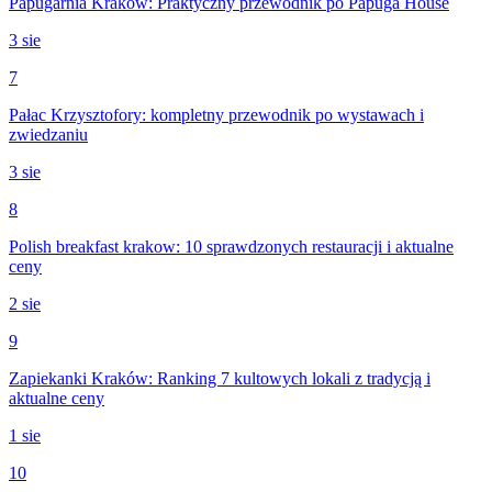
Papugarnia Kraków: Praktyczny przewodnik po Papuga House
3 sie
7
Pałac Krzysztofory: kompletny przewodnik po wystawach i
zwiedzaniu
3 sie
8
Polish breakfast krakow: 10 sprawdzonych restauracji i aktualne
ceny
2 sie
9
Zapiekanki Kraków: Ranking 7 kultowych lokali z tradycją i
aktualne ceny
1 sie
10