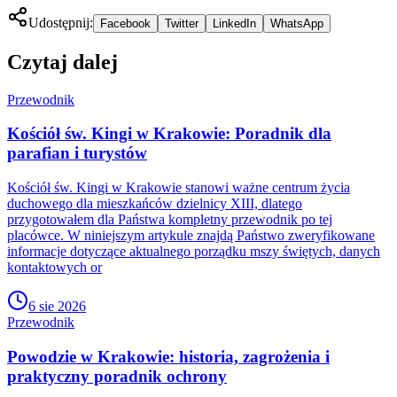
Udostępnij:
Facebook
Twitter
LinkedIn
WhatsApp
Czytaj dalej
Przewodnik
Kościół św. Kingi w Krakowie: Poradnik dla
parafian i turystów
Kościół św. Kingi w Krakowie stanowi ważne centrum życia
duchowego dla mieszkańców dzielnicy XIII, dlatego
przygotowałem dla Państwa kompletny przewodnik po tej
placówce. W niniejszym artykule znajdą Państwo zweryfikowane
informacje dotyczące aktualnego porządku mszy świętych, danych
kontaktowych or
6 sie 2026
Przewodnik
Powodzie w Krakowie: historia, zagrożenia i
praktyczny poradnik ochrony