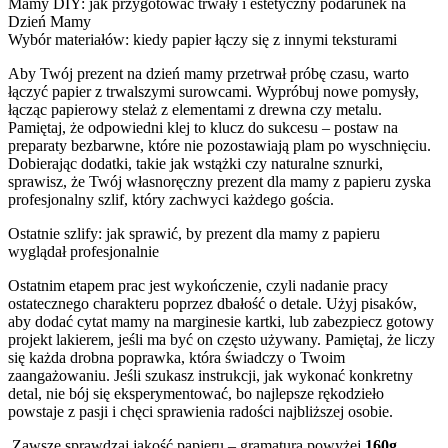
Mamy DIY: jak przygotować trwały i estetyczny podarunek na
Dzień Mamy
Wybór materiałów: kiedy papier łączy się z innymi teksturami
Aby Twój prezent na dzień mamy przetrwał próbę czasu, warto
łączyć papier z trwalszymi surowcami. Wypróbuj nowe pomysły,
łącząc papierowy stelaż z elementami z drewna czy metalu.
Pamiętaj, że odpowiedni klej to klucz do sukcesu – postaw na
preparaty bezbarwne, które nie pozostawiają plam po wyschnięciu.
Dobierając dodatki, takie jak wstążki czy naturalne sznurki,
sprawisz, że Twój własnoręczny prezent dla mamy z papieru zyska
profesjonalny szlif, który zachwyci każdego gościa.
Ostatnie szlify: jak sprawić, by prezent dla mamy z papieru
wyglądał profesjonalnie
Ostatnim etapem prac jest wykończenie, czyli nadanie pracy
ostatecznego charakteru poprzez dbałość o detale. Użyj pisaków,
aby dodać cytat mamy na marginesie kartki, lub zabezpiecz gotowy
projekt lakierem, jeśli ma być on często używany. Pamiętaj, że liczy
się każda drobna poprawka, która świadczy o Twoim
zaangażowaniu. Jeśli szukasz instrukcji, jak wykonać konkretny
detal, nie bój się eksperymentować, bo najlepsze rękodzieło
powstaje z pasji i chęci sprawienia radości najbliższej osobie.
Zawsze sprawdzaj jakość papieru – gramatura powyżej
160g