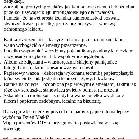
dedykacji.
Zacznij od prostych projektów jak kartka przestrzenna lub ozdobne
pudełko, używając kleju introligatorskiego dla trwałości.
Pamiętaj, że nawet prosta technika papieroplastyki pozwala
stworzyć trwałą pamiątkę, jeśli zabezpieczysz ją warstwą
ochronnego lakieru.
Kartka z życzeniami – klasyczna forma przekazu uczuć, którą
warto wzbogacić o elementy przestrzenne.
Pudełko wspomnień – ozdobny pojemnik wypełniony karteczkami
z wypisanymi cytatami lub wspólnymi anegdotami.
Album ze zdjęciami – własnoręcznie sklejony pamiętnik z
fotografiami, datami i opisami ważnych chwil.
Papierowy wazon – dekoracja wykonana techniką papieroplastyki,
która świetnie nadaje się do ekspozycji żywych kwiatów.
Ramka na zdjęcie – ozdobiona papierowymi elementami, takimi jak
róże czy serduszka, stanowiąca świetny pomysł na prezent.
Szkatułka na drobiazgi – zmodyfikowane pudełko wyklejone
filcem i papierem ozdobnym, idealne na biżuterię.
Dlaczego własnoręczny prezent dla mamy z papieru to najlepszy
wybór na Dzień Matki?
Magia prezentów DIY: dlaczego warto postawić na własną
inwencję?
Własnoręczny prezent dla mamy ma w sobie magię, ponieważ