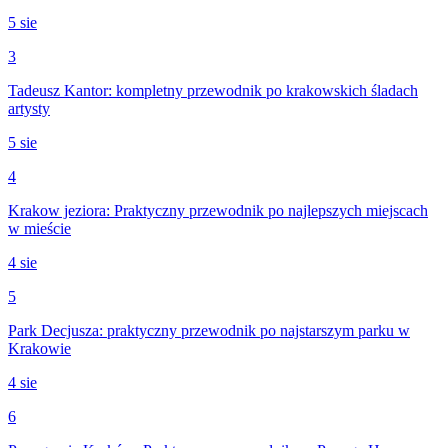
5 sie
3
Tadeusz Kantor: kompletny przewodnik po krakowskich śladach
artysty
5 sie
4
Krakow jeziora: Praktyczny przewodnik po najlepszych miejscach
w mieście
4 sie
5
Park Decjusza: praktyczny przewodnik po najstarszym parku w
Krakowie
4 sie
6