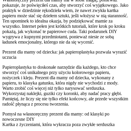
pokazuje, że poświęciłeś czas, aby stworzyć coś wyjątkowego. Jako
praktyk w dziedzinie rękodzieła wiem, że nawet zwykła kartka
papieru może stać się dziełem sztuki, jeśli włożysz w nią staranność.
Ten upominek to idealna okazja, by podziękować mamie za
wszystko. Internet pełen jest krótkich tutoriali, które krok po kroku
pokażą, jak wykonać te papierowe cuda. Taki podarunek DIY
wygrywa z kupnymi przedmiotami, ponieważ niesie ze sobą
ładunek emocjonalny, którego nie da się wycenić.
Prezent dla mamy od dziecka: jak papieroplastyka pozwala wyrazić
uczucia
Papieroplastyka to doskonałe narzędzie dla każdego, kto chce
stworzyć coś unikalnego przy użyciu kolorowego papieru,
nożyczek i kleju. Prezent dla mamy od dziecka, wykonany z
papieru, to klasyka gatunku, która nigdy nie wychodzi z mody.
Warto zrobić coś więcej niż tylko narysować serduszka.
Wykorzystaj naklejki, guziki czy koronki, aby nadać pracy głębi.
Pamiętaj, że liczy się nie tylko efekt końcowy, ale przede wszystkim
radość płynąca z procesu tworzenia.
Pomysł na własnoręczny prezent dla mamy: od klasyki po
nowoczesne DIY
Kartka z życzeniami, która wykracza poza zwykłe serduszka