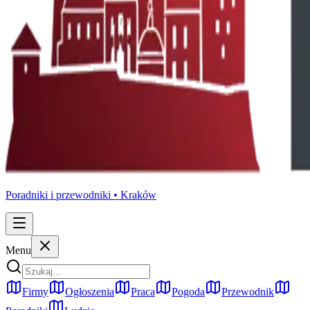
Poradniki i przewodniki •
Kraków
Menu
Firmy
Ogłoszenia
Praca
Pogoda
Przewodnik