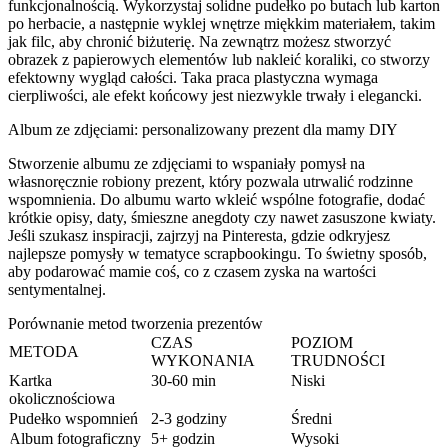
funkcjonalnością. Wykorzystaj solidne pudełko po butach lub karton
po herbacie, a następnie wyklej wnętrze miękkim materiałem, takim
jak filc, aby chronić biżuterię. Na zewnątrz możesz stworzyć
obrazek z papierowych elementów lub nakleić koraliki, co stworzy
efektowny wygląd całości. Taka praca plastyczna wymaga
cierpliwości, ale efekt końcowy jest niezwykle trwały i elegancki.
Album ze zdjęciami: personalizowany prezent dla mamy DIY
Stworzenie albumu ze zdjęciami to wspaniały pomysł na
własnoręcznie robiony prezent, który pozwala utrwalić rodzinne
wspomnienia. Do albumu warto wkleić wspólne fotografie, dodać
krótkie opisy, daty, śmieszne anegdoty czy nawet zasuszone kwiaty.
Jeśli szukasz inspiracji, zajrzyj na Pinteresta, gdzie odkryjesz
najlepsze pomysły w tematyce scrapbookingu. To świetny sposób,
aby podarować mamie coś, co z czasem zyska na wartości
sentymentalnej.
Porównanie metod tworzenia prezentów
CZAS
POZIOM
METODA
WYKONANIA
TRUDNOŚCI
Kartka
30-60 min
Niski
okolicznościowa
Pudełko wspomnień
2-3 godziny
Średni
Album fotograficzny
5+ godzin
Wysoki