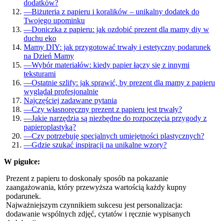
dodatków?
—
Biżuteria z papieru i koralików – unikalny dodatek do
Twojego upominku
—
Doniczka z papieru: jak ozdobić prezent dla mamy diy w
duchu eko
Mamy DIY: jak przygotować trwały i estetyczny podarunek
na Dzień Mamy
—
Wybór materiałów: kiedy papier łączy się z innymi
teksturami
—
Ostatnie szlify: jak sprawić, by prezent dla mamy z papieru
wyglądał profesjonalnie
Najczęściej zadawane pytania
—
Czy własnoręczny prezent z papieru jest trwały?
—
Jakie narzędzia są niezbędne do rozpoczęcia przygody z
papieroplastyką?
—
Czy potrzebuję specjalnych umiejętności plastycznych?
—
Gdzie szukać inspiracji na unikalne wzory?
W pigułce:
Prezent z papieru to doskonały sposób na pokazanie
zaangażowania, który przewyższa wartością każdy kupny
podarunek.
Najważniejszym czynnikiem sukcesu jest personalizacja:
dodawanie wspólnych zdjęć, cytatów i ręcznie wypisanych