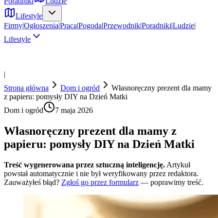
Poradniki
Ludzie
Lifestyle
Firmy
|
Ogłoszenia
|
Praca
|
Pogoda
|
Przewodnik
|
Poradniki
|
Ludzie
|
Lifestyle
|
Strona główna
Dom i ogród
Własnoręczny prezent dla mamy
z papieru: pomysły DIY na Dzień Matki
Dom i ogród
7 maja 2026
Własnoręczny prezent dla mamy z
papieru: pomysły DIY na Dzień Matki
Treść wygenerowana przez sztuczną inteligencję.
Artykuł
powstał automatycznie i nie był weryfikowany przez redaktora.
Zauważyłeś błąd?
Zgłoś go przez formularz
— poprawimy treść.