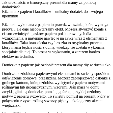
Jak urozmaicić własnoręczny prezent dla mamy za pomocą
dodatków?
Biżuteria z papieru i koralików – unikalny dodatek do Twojego
upominku
Biżuteria wykonana z papieru to prawdziwa sztuka, która wymaga
precyzji, ale daje niepowtarzalny efekt. Możesz stworzyć korale z
ciasno zwiniętych pasków papieru polakierowanych dla
wzmocnienia, a następnie nawlec je na żyłkę wraz z elementami z
koralików. Taka bransoletka czy broszka to oryginalny prezent,
który mama będzie nosić z dumą, wiedząc, że została wykonana
specjalnie dla niej. To prosta w wykonaniu, a zarazem bardzo
efektowna technika.
Doniczka z papieru: jak ozdobić prezent dla mamy diy w duchu eko
Doniczka ozdobiona papierowymi elementami to świetny sposób na
odświeżenie domowej przestrzeni. Możesz zaprojektować osłonkę z
grubego kartonu, którą ozdobisz wyciętymi z papieru motywami
roślinnymi lub geometrycznymi wzorami. Jeśli masz w domu
zwykłą glinianą doniczkę, pomaluj ją farbą i przyklej ozdobny
motyw z papieru ryżowego. To świetny pomysł na prezent, który w
połączeniu z żywą rośliną stworzy piękny i ekologiczny akcent
wnętrzarski.