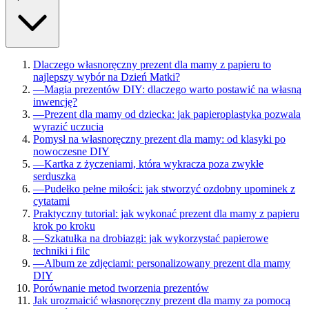
Dlaczego własnoręczny prezent dla mamy z papieru to
najlepszy wybór na Dzień Matki?
—
Magia prezentów DIY: dlaczego warto postawić na własną
inwencję?
—
Prezent dla mamy od dziecka: jak papieroplastyka pozwala
wyrazić uczucia
Pomysł na własnoręczny prezent dla mamy: od klasyki po
nowoczesne DIY
—
Kartka z życzeniami, która wykracza poza zwykłe
serduszka
—
Pudełko pełne miłości: jak stworzyć ozdobny upominek z
cytatami
Praktyczny tutorial: jak wykonać prezent dla mamy z papieru
krok po kroku
—
Szkatułka na drobiazgi: jak wykorzystać papierowe
techniki i filc
—
Album ze zdjęciami: personalizowany prezent dla mamy
DIY
Porównanie metod tworzenia prezentów
Jak urozmaicić własnoręczny prezent dla mamy za pomocą