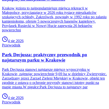
Krakow jeziora to najpopularniejsze miejsca rekreacji w
Małopolsce, przyciągające w 2026 roku tysiące mieszkańców
szukających ochłody. Zakrzówek, powstały w 1992 roku po zalaniu
kamieniołomu, oferuje 5 nowoczesnych basenów kąpielowy.
Przylasek Rusiecki w Nowej Hucie zapewnia 26 hektarów
powierzchni
4 sie 2026
Przewodnik
Park Decjusza: praktyczny przewodnik po
najstarszym parku w Krakowie
Park Decjusza stanowi najstarsze miejsce wypoczynku w
Krakowie, zajmując powierzchnię 9,69 ha w dzielnicy Zwierzyniec.
Zarządzany przez Zarząd Zieleni Miejskiej w Krakowie, obiekt ten
zgodnie z ustawą o ochronie przyrody stanowi istotny punkt na
mapie miasta.W pigułce:Park Decjusza to najstarszy par
4 sie 2026
Przewodnik