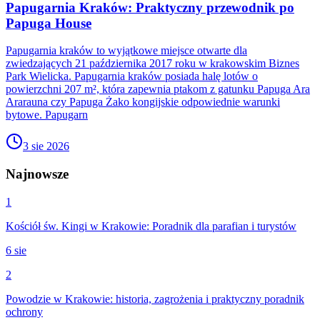
Papugarnia Kraków: Praktyczny przewodnik po
Papuga House
Papugarnia kraków to wyjątkowe miejsce otwarte dla
zwiedzających 21 października 2017 roku w krakowskim Biznes
Park Wielicka. Papugarnia kraków posiada halę lotów o
powierzchni 207 m², która zapewnia ptakom z gatunku Papuga Ara
Ararauna czy Papuga Żako kongijskie odpowiednie warunki
bytowe. Papugarn
3 sie 2026
Najnowsze
1
Kościół św. Kingi w Krakowie: Poradnik dla parafian i turystów
6 sie
2
Powodzie w Krakowie: historia, zagrożenia i praktyczny poradnik
ochrony