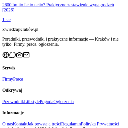
2600 brutto ile to netto? Praktyczne zestawienie wynagrodzeń
[2026]
1 sie
ZwiedzajKraków.pl
Poradniki, przewodniki i praktyczne informacje — Kraków i nie
tylko. Firmy, praca, ogłoszenia.
Serwis
Firmy
Praca
Odkrywaj
Przewodnik
Lifestyle
Pogoda
Ogłoszenia
Informacje
O nas
Kontakt
Jak powstają treści
Regulamin
Polityka Prywatności