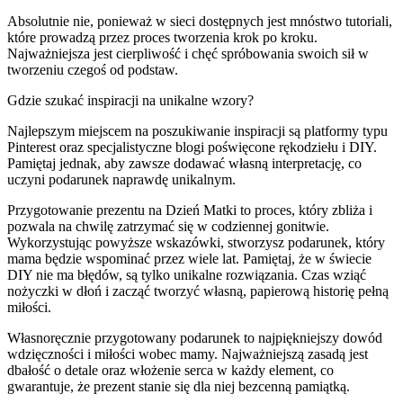
Absolutnie nie, ponieważ w sieci dostępnych jest mnóstwo tutoriali,
które prowadzą przez proces tworzenia krok po kroku.
Najważniejsza jest cierpliwość i chęć spróbowania swoich sił w
tworzeniu czegoś od podstaw.
Gdzie szukać inspiracji na unikalne wzory?
Najlepszym miejscem na poszukiwanie inspiracji są platformy typu
Pinterest oraz specjalistyczne blogi poświęcone rękodziełu i DIY.
Pamiętaj jednak, aby zawsze dodawać własną interpretację, co
uczyni podarunek naprawdę unikalnym.
Przygotowanie prezentu na Dzień Matki to proces, który zbliża i
pozwala na chwilę zatrzymać się w codziennej gonitwie.
Wykorzystując powyższe wskazówki, stworzysz podarunek, który
mama będzie wspominać przez wiele lat. Pamiętaj, że w świecie
DIY nie ma błędów, są tylko unikalne rozwiązania. Czas wziąć
nożyczki w dłoń i zacząć tworzyć własną, papierową historię pełną
miłości.
Własnoręcznie przygotowany podarunek to najpiękniejszy dowód
wdzięczności i miłości wobec mamy. Najważniejszą zasadą jest
dbałość o detale oraz włożenie serca w każdy element, co
gwarantuje, że prezent stanie się dla niej bezcenną pamiątką.