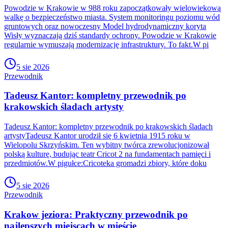
Powodzie w Krakowie w 988 roku zapoczątkowały wielowiekową
walkę o bezpieczeństwo miasta. System monitoringu poziomu wód
gruntowych oraz nowoczesny Model hydrodynamiczny koryta
Wisły wyznaczają dziś standardy ochrony. Powodzie w Krakowie
regularnie wymuszają modernizację infrastruktury. To fakt.W pi
5 sie 2026
Przewodnik
Tadeusz Kantor: kompletny przewodnik po
krakowskich śladach artysty
Tadeusz Kantor: kompletny przewodnik po krakowskich śladach
artystyTadeusz Kantor urodził się 6 kwietnia 1915 roku w
Wielopolu Skrzyńskim. Ten wybitny twórca zrewolucjonizował
polską kulturę, budując teatr Cricot 2 na fundamentach pamięci i
przedmiotów.W pigułce:Cricoteka gromadzi zbiory, które doku
5 sie 2026
Przewodnik
Krakow jeziora: Praktyczny przewodnik po
najlepszych miejscach w mieście