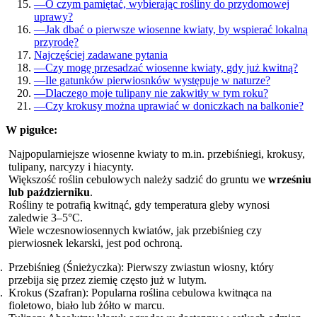
—
O czym pamiętać, wybierając rośliny do przydomowej
uprawy?
—
Jak dbać o pierwsze wiosenne kwiaty, by wspierać lokalną
przyrodę?
Najczęściej zadawane pytania
—
Czy mogę przesadzać wiosenne kwiaty, gdy już kwitną?
—
Ile gatunków pierwiosnków występuje w naturze?
—
Dlaczego moje tulipany nie zakwitły w tym roku?
—
Czy krokusy można uprawiać w doniczkach na balkonie?
W pigułce:
Najpopularniejsze wiosenne kwiaty to m.in. przebiśniegi, krokusy,
tulipany, narcyzy i hiacynty.
Większość roślin cebulowych należy sadzić do gruntu we
wrześniu
lub październiku
.
Rośliny te potrafią kwitnąć, gdy temperatura gleby wynosi
zaledwie 3–5°C.
Wiele wczesnowiosennych kwiatów, jak przebiśnieg czy
pierwiosnek lekarski, jest pod ochroną.
Przebiśnieg (Śnieżyczka): Pierwszy zwiastun wiosny, który
przebija się przez ziemię często już w lutym.
Krokus (Szafran): Popularna roślina cebulowa kwitnąca na
fioletowo, biało lub żółto w marcu.