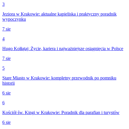
3
Jeziora w Krakowie: aktualne kąpieliska i praktyczny poradnik
wypoczynku
7 sie
4
Hugo Kołłątaj: Życie, kariera i najważniejsze osiągnięcia w Polsce
7 sie
5
Stare Miasto w Krakowie: kompletny przewodnik po pomniku
historii
6 sie
6
Kościół św. Kingi w Krakowie: Poradnik dla parafian i turystów
6 sie