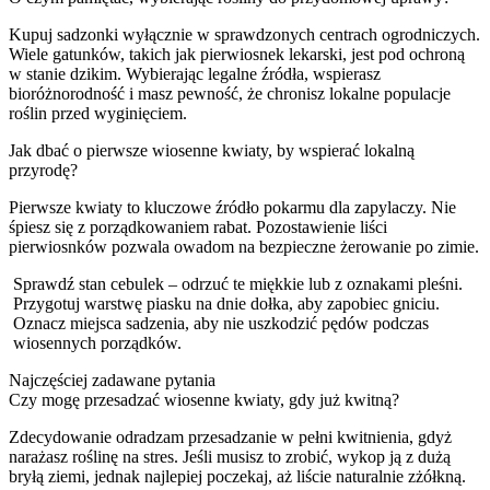
Kupuj sadzonki wyłącznie w sprawdzonych centrach ogrodniczych.
Wiele gatunków, takich jak pierwiosnek lekarski, jest pod ochroną
w stanie dzikim. Wybierając legalne źródła, wspierasz
bioróżnorodność i masz pewność, że chronisz lokalne populacje
roślin przed wyginięciem.
Jak dbać o pierwsze wiosenne kwiaty, by wspierać lokalną
przyrodę?
Pierwsze kwiaty to kluczowe źródło pokarmu dla zapylaczy. Nie
śpiesz się z porządkowaniem rabat. Pozostawienie liści
pierwiosnków pozwala owadom na bezpieczne żerowanie po zimie.
Sprawdź stan cebulek – odrzuć te miękkie lub z oznakami pleśni.
Przygotuj warstwę piasku na dnie dołka, aby zapobiec gniciu.
Oznacz miejsca sadzenia, aby nie uszkodzić pędów podczas
wiosennych porządków.
Najczęściej zadawane pytania
Czy mogę przesadzać wiosenne kwiaty, gdy już kwitną?
Zdecydowanie odradzam przesadzanie w pełni kwitnienia, gdyż
narażasz roślinę na stres. Jeśli musisz to zrobić, wykop ją z dużą
bryłą ziemi, jednak najlepiej poczekaj, aż liście naturalnie zżółkną.