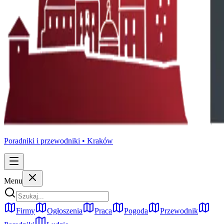
Poradniki i przewodniki •
Kraków
Menu
Firmy
Ogłoszenia
Praca
Pogoda
Przewodnik