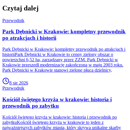
Czytaj dalej
Przewodnik
Park Dębnicki w Krakowie: kompletny przewodnik
po atrakcjach i historii
Park Dębnicki w Krakowie: kompletny przewodnik po atrakcjach i
historiiPark Dębnicki w Krakowie to cenny zielony obszar o
powierzchni 6,52 ha, zarządzany przez ZZM. Park Dębnicki w
Krakowie przeszedł modernizację zakończoną w maju 2003 roku.
Park Dębnicki w Krakowie stanowi zielone płuca dzielnicy,
8 sie 2026
Przewodnik
Kościół świętego krzyża w krakowie: historia i
przewodnik po zabytku
Kościół świętego krzyża w krakowie: historia i przewodnik po
zabytkuKościół świętego krzyża w krakowie to jeden z
najważniejszych zabytków miasta, który skrywa unikalne skarby