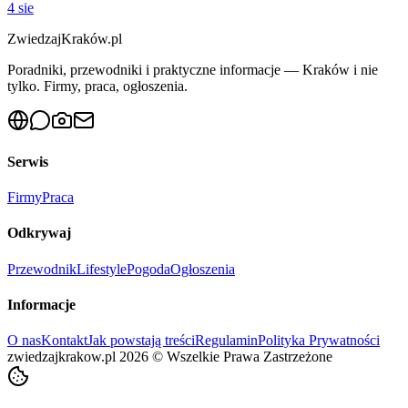
4 sie
ZwiedzajKraków.pl
Poradniki, przewodniki i praktyczne informacje — Kraków i nie
tylko. Firmy, praca, ogłoszenia.
Serwis
Firmy
Praca
Odkrywaj
Przewodnik
Lifestyle
Pogoda
Ogłoszenia
Informacje
O nas
Kontakt
Jak powstają treści
Regulamin
Polityka Prywatności
zwiedzajkrakow.pl
2026
©
Wszelkie Prawa Zastrzeżone