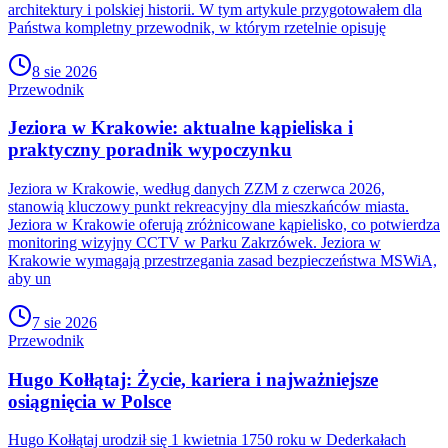
architektury i polskiej historii. W tym artykule przygotowałem dla
Państwa kompletny przewodnik, w którym rzetelnie opisuję
8 sie 2026
Przewodnik
Jeziora w Krakowie: aktualne kąpieliska i
praktyczny poradnik wypoczynku
Jeziora w Krakowie, według danych ZZM z czerwca 2026,
stanowią kluczowy punkt rekreacyjny dla mieszkańców miasta.
Jeziora w Krakowie oferują zróżnicowane kąpielisko, co potwierdza
monitoring wizyjny CCTV w Parku Zakrzówek. Jeziora w
Krakowie wymagają przestrzegania zasad bezpieczeństwa MSWiA,
aby un
7 sie 2026
Przewodnik
Hugo Kołłątaj: Życie, kariera i najważniejsze
osiągnięcia w Polsce
Hugo Kołłątaj urodził się 1 kwietnia 1750 roku w Dederkałach