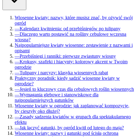
Wiosenne kwiaty: nazwy, które musisz znać, by ożywić swój
ogród
—
Kalendarz kwitnienia: od przebiśniegów po tulipany
—
Dlaczego warto postawić na rośliny cebulowe wczesną
wiosną?
Najpopularniejsze kwiaty wiosenne: zestawienie z nazwami i
opisami
—
Przebiśniegi i ranniki: pierwsze zwiastuny wiosny
—
Krokusy, szafirki i hiacynty: kolorowy akcent w Twoim
ogrodzie
—
Tulipany i narcyzy: klasyka wiosennych rabat
Praktyczny poradnik: kiedy sadzić wiosenne kwiaty w
ogrodzie?
—
Jesień to kluczowy czas dla cebulowych roślin wiosennych
—
Wymagania glebowe i stanowiskowe dla
najpopularniejszych gatunków
Wiosenne kwiaty w ogrodzie: jak zaplanować kompozycje,
by cieszyły oko dłużej?
—
Zasady sadzenia kwiatów w grupach dla spektakularnego
efektu
—
Jak łączyć gatunki, by ogród kwitł od lutego do maja?
Wiosenne kwiaty: nazwy i gatunki pod ścisłą ochroną