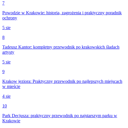
7
Powodzie w Krakowie: historia, zagrożenia i praktyczny poradnik
ochrony
5 sie
8
Tadeusz Kantor: kompletny przewodnik po krakowskich śladach
artysty
5 sie
9
Krakow jeziora: Praktyczny przewodnik po najlepszych miejscach
w mieście
4 sie
10
Park Decjusza: praktyczny przewodnik po najstarszym parku w
Krakowie