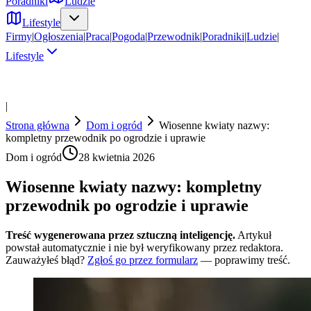
Poradniki
Ludzie
Lifestyle
Firmy
|
Ogłoszenia
|
Praca
|
Pogoda
|
Przewodnik
|
Poradniki
|
Ludzie
|
Lifestyle
|
Strona główna
Dom i ogród
Wiosenne kwiaty nazwy:
kompletny przewodnik po ogrodzie i uprawie
Dom i ogród
28 kwietnia 2026
Wiosenne kwiaty nazwy: kompletny
przewodnik po ogrodzie i uprawie
Treść wygenerowana przez sztuczną inteligencję.
Artykuł
powstał automatycznie i nie był weryfikowany przez redaktora.
Zauważyłeś błąd?
Zgłoś go przez formularz
— poprawimy treść.