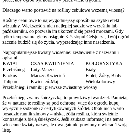
Dlaczego warto postawić na rośliny cebulowe wczesną wiosną?
Rośliny cebulowe to najwygodniejszy sposób na szybki efekt
wizualny. Większość z nich najlepiej sadzić we wrześniu lub
październiku, co pozwala im ukorzenić się przed mrozami. Gdy
tylko temperatura gleby osiągnie 3–5 stopni Celsjusza, Twój ogród
zacznie budzić się do życia, wyprzedzając inne nasadzenia.
Najpopularniejsze kwiaty wiosenne: zestawienie z nazwami i
opisami
KWIAT
CZAS KWITNIENIA
KOLORYSTYKA
Przebiśnieg
Luty-Marzec
Biały
Krokus
Marzec-Kwiecień
Fiolet, Żółty, Biały
Tulipan
Kwiecień-Maj
Wielokolorowy
Przebiśniegi i ranniki: pierwsze zwiastuny wiosny
Przebiśnieg, zwany śnieżyczką, to prawdziwy twardziel. Pamiętaj,
że w naturze te rośliny są pod ochroną, więc do ogrodu kupuj
wyłącznie sadzonki z certyfikowanych źródeł. Obok nich warto
posadzić rannik zimowy – niska, żółta roślina, która świetnie
kontrastuje z bielą śnieżyczek. Jeśli szukasz informacji na temat
wiosenne kwiaty nazwy, te dwa gatunki powinny otwierać Twoją
listę.