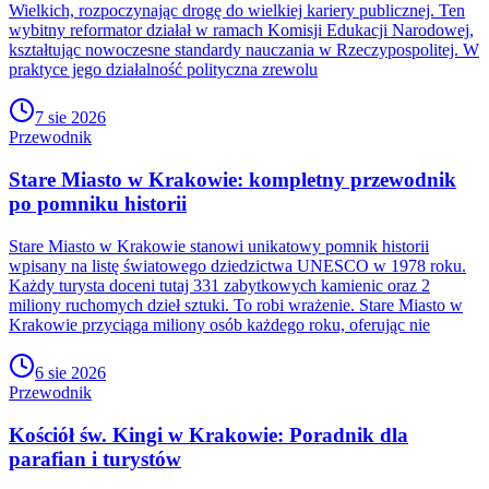
Wielkich, rozpoczynając drogę do wielkiej kariery publicznej. Ten
wybitny reformator działał w ramach Komisji Edukacji Narodowej,
kształtując nowoczesne standardy nauczania w Rzeczypospolitej. W
praktyce jego działalność polityczna zrewolu
7 sie 2026
Przewodnik
Stare Miasto w Krakowie: kompletny przewodnik
po pomniku historii
Stare Miasto w Krakowie stanowi unikatowy pomnik historii
wpisany na listę światowego dziedzictwa UNESCO w 1978 roku.
Każdy turysta doceni tutaj 331 zabytkowych kamienic oraz 2
miliony ruchomych dzieł sztuki. To robi wrażenie. Stare Miasto w
Krakowie przyciąga miliony osób każdego roku, oferując nie
6 sie 2026
Przewodnik
Kościół św. Kingi w Krakowie: Poradnik dla
parafian i turystów