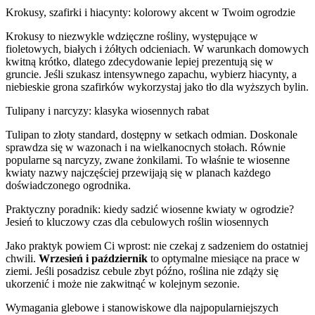
Krokusy, szafirki i hiacynty: kolorowy akcent w Twoim ogrodzie
Krokusy to niezwykle wdzięczne rośliny, występujące w
fioletowych, białych i żółtych odcieniach. W warunkach domowych
kwitną krótko, dlatego zdecydowanie lepiej prezentują się w
gruncie. Jeśli szukasz intensywnego zapachu, wybierz hiacynty, a
niebieskie grona szafirków wykorzystaj jako tło dla wyższych bylin.
Tulipany i narcyzy: klasyka wiosennych rabat
Tulipan to złoty standard, dostępny w setkach odmian. Doskonale
sprawdza się w wazonach i na wielkanocnych stołach. Równie
popularne są narcyzy, zwane żonkilami. To właśnie te wiosenne
kwiaty nazwy najczęściej przewijają się w planach każdego
doświadczonego ogrodnika.
Praktyczny poradnik: kiedy sadzić wiosenne kwiaty w ogrodzie?
Jesień to kluczowy czas dla cebulowych roślin wiosennych
Jako praktyk powiem Ci wprost: nie czekaj z sadzeniem do ostatniej
chwili.
Wrzesień i październik
to optymalne miesiące na prace w
ziemi. Jeśli posadzisz cebule zbyt późno, roślina nie zdąży się
ukorzenić i może nie zakwitnąć w kolejnym sezonie.
Wymagania glebowe i stanowiskowe dla najpopularniejszych