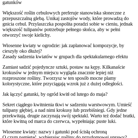
gatunków
Większość roślin cebulowych preferuje stanowiska słoneczne z
przepuszczalną glebą. Unikaj zastojów wody, które prowadzą do
gnicia cebul. Przylaszczka pospolita poradzi sobie w cieniu, jednak
większość tulipanów potrzebuje pełnego słońca, aby w pełni
otworzyć swoje kielichy.
Wiosenne kwiaty w ogrodzie: jak zaplanować kompozycje, by
cieszyły oko dłużej?
Zasady sadzenia kwiatów w grupach dla spektakularnego efektu
Zamiast sadzić pojedyncze sztuki, postaw na kępy. Kilkanaście
krokusów w jednym miejscu wygląda znacznie lepiej niż
rozproszone rośliny. Tworzysz w ten sposób mocne plamy
kolorystyczne, które przyciągają wzrok już z dużej odległości.
Jak łączyć gatunki, by ogród kwitł od lutego do maja?
Sekret ciągłego kwitnienia tkwi w sadzeniu warstwowym. Umieść
tulipany głębiej, a nad nimi krokusy lub przebiśniegi. Gdy jedne
przekwitają, drugie zaczynają swój spektakl. Warto też dodać bratki,
które kwitną od marca do czerwca, wypełniając puste luki.
Wiosenne kwiaty: nazwy i gatunki pod ścisłą ochroną
O czym pamiętać, wybierając rośliny do przydomowej uprawy?