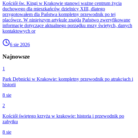
Kościół św. Kingi w Krakowie stanowi ważne centrum życia
duchowego dla mieszkańców dzielnicy XIII, dlatego
przygotowałem dla Państwa kompletny przewodnik po tej
placówce. W niniejszym artykule znajdą Państwo zweryfikowane
informacje dotyczące aktualnego porządku mszy świętych, danych
kontaktowych or
6 sie 2026
Najnowsze
1
Park Dębnicki w Krakowie: kompletny przewodnik po atrakcjach i
historii
8 sie
2
Kościół świętego krzyża w krakowie: historia i przewodnik po
zabytku
8 sie