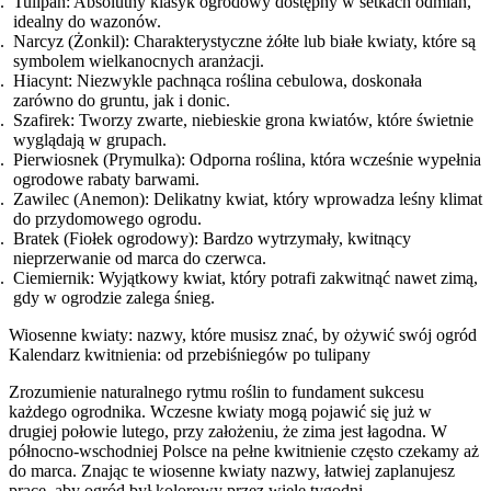
Tulipan: Absolutny klasyk ogrodowy dostępny w setkach odmian,
idealny do wazonów.
Narcyz (Żonkil): Charakterystyczne żółte lub białe kwiaty, które są
symbolem wielkanocnych aranżacji.
Hiacynt: Niezwykle pachnąca roślina cebulowa, doskonała
zarówno do gruntu, jak i donic.
Szafirek: Tworzy zwarte, niebieskie grona kwiatów, które świetnie
wyglądają w grupach.
Pierwiosnek (Prymulka): Odporna roślina, która wcześnie wypełnia
ogrodowe rabaty barwami.
Zawilec (Anemon): Delikatny kwiat, który wprowadza leśny klimat
do przydomowego ogrodu.
Bratek (Fiołek ogrodowy): Bardzo wytrzymały, kwitnący
nieprzerwanie od marca do czerwca.
Ciemiernik: Wyjątkowy kwiat, który potrafi zakwitnąć nawet zimą,
gdy w ogrodzie zalega śnieg.
Wiosenne kwiaty: nazwy, które musisz znać, by ożywić swój ogród
Kalendarz kwitnienia: od przebiśniegów po tulipany
Zrozumienie naturalnego rytmu roślin to fundament sukcesu
każdego ogrodnika. Wczesne kwiaty mogą pojawić się już w
drugiej połowie lutego, przy założeniu, że zima jest łagodna. W
północno-wschodniej Polsce na pełne kwitnienie często czekamy aż
do marca. Znając te wiosenne kwiaty nazwy, łatwiej zaplanujesz
prace, aby ogród był kolorowy przez wiele tygodni.