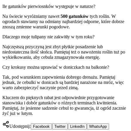
Ile gatunków pierwiosnków występuje w naturze?
Na świecie wyróżniamy nawet
500 gatunków
tych roślin. W
ogrodach stawiamy na odmiany najbardziej odporne, które dobrze
znoszą zmienne warunki pogodowe.
Dlaczego moje tulipany nie zakwitły w tym roku?
Najczęstszą przyczyną jest zbyt płytkie posadzenie lub
niedostateczna ilość słońca. Pamiętaj też o nawożeniu roślin tuż po
wykiełkowaniu, aby cebula zmagazynowała energię.
Czy krokusy można uprawiać w doniczkach na balkonie?
Tak, pod warunkiem zapewnienia dobrego drenażu. Pamiętaj
jednak, że cebulki w donicach są bardziej narażone na mróz, więc
warto zabezpieczyć naczynie przed zimą.
Kluczem do pięknych rabat jest odpowiednie przygotowanie
stanowiska i dobór gatunków o różnych terminach kwitnienia.
Pamiętaj, że jesienne sadzenie cebul to gwarancja, iż ogród zacznie
żyć już w lutym.
Udostępnij:
Facebook
Twitter
LinkedIn
WhatsApp