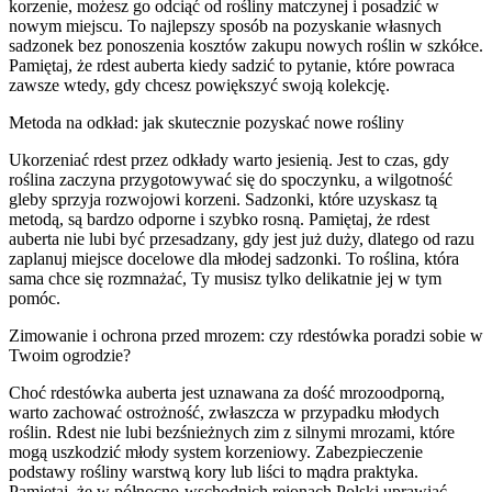
korzenie, możesz go odciąć od rośliny matczynej i posadzić w
nowym miejscu. To najlepszy sposób na pozyskanie własnych
sadzonek bez ponoszenia kosztów zakupu nowych roślin w szkółce.
Pamiętaj, że rdest auberta kiedy sadzić to pytanie, które powraca
zawsze wtedy, gdy chcesz powiększyć swoją kolekcję.
Metoda na odkład: jak skutecznie pozyskać nowe rośliny
Ukorzeniać rdest przez odkłady warto jesienią. Jest to czas, gdy
roślina zaczyna przygotowywać się do spoczynku, a wilgotność
gleby sprzyja rozwojowi korzeni. Sadzonki, które uzyskasz tą
metodą, są bardzo odporne i szybko rosną. Pamiętaj, że rdest
auberta nie lubi być przesadzany, gdy jest już duży, dlatego od razu
zaplanuj miejsce docelowe dla młodej sadzonki. To roślina, która
sama chce się rozmnażać, Ty musisz tylko delikatnie jej w tym
pomóc.
Zimowanie i ochrona przed mrozem: czy rdestówka poradzi sobie w
Twoim ogrodzie?
Choć rdestówka auberta jest uznawana za dość mrozoodporną,
warto zachować ostrożność, zwłaszcza w przypadku młodych
roślin. Rdest nie lubi bezśnieżnych zim z silnymi mrozami, które
mogą uszkodzić młody system korzeniowy. Zabezpieczenie
podstawy rośliny warstwą kory lub liści to mądra praktyka.
Pamiętaj, że w północno-wschodnich rejonach Polski uprawiać