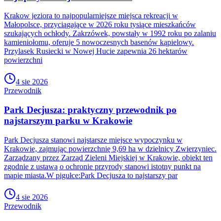
Krakow jeziora to najpopularniejsze miejsca rekreacji w
Małopolsce, przyciągające w 2026 roku tysiące mieszkańców
szukających ochłody. Zakrzówek, powstały w 1992 roku po zalaniu
kamieniołomu, oferuje 5 nowoczesnych basenów kąpielowy.
Przylasek Rusiecki w Nowej Hucie zapewnia 26 hektarów
powierzchni
4 sie 2026
Przewodnik
Park Decjusza: praktyczny przewodnik po
najstarszym parku w Krakowie
Park Decjusza stanowi najstarsze miejsce wypoczynku w
Krakowie, zajmując powierzchnię 9,69 ha w dzielnicy Zwierzyniec.
Zarządzany przez Zarząd Zieleni Miejskiej w Krakowie, obiekt ten
zgodnie z ustawą o ochronie przyrody stanowi istotny punkt na
mapie miasta.W pigułce:Park Decjusza to najstarszy par
4 sie 2026
Przewodnik