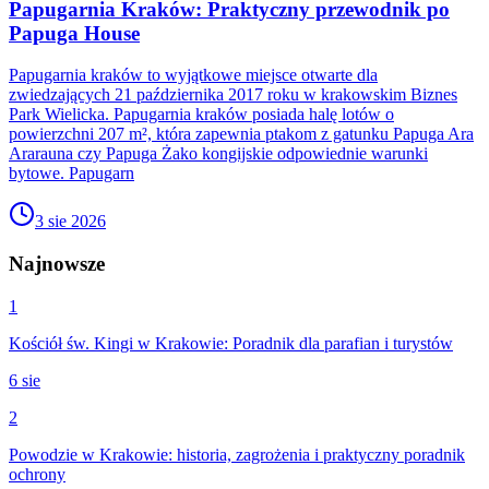
Papugarnia Kraków: Praktyczny przewodnik po
Papuga House
Papugarnia kraków to wyjątkowe miejsce otwarte dla
zwiedzających 21 października 2017 roku w krakowskim Biznes
Park Wielicka. Papugarnia kraków posiada halę lotów o
powierzchni 207 m², która zapewnia ptakom z gatunku Papuga Ara
Ararauna czy Papuga Żako kongijskie odpowiednie warunki
bytowe. Papugarn
3 sie 2026
Najnowsze
1
Kościół św. Kingi w Krakowie: Poradnik dla parafian i turystów
6 sie
2
Powodzie w Krakowie: historia, zagrożenia i praktyczny poradnik
ochrony