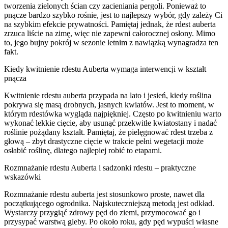
tworzenia zielonych ścian czy zacieniania pergoli. Ponieważ to
pnącze bardzo szybko rośnie, jest to najlepszy wybór, gdy zależy Ci
na szybkim efekcie prywatności. Pamiętaj jednak, że rdest auberta
zrzuca liście na zimę, więc nie zapewni całorocznej osłony. Mimo
to, jego bujny pokrój w sezonie letnim z nawiązką wynagradza ten
fakt.
Kiedy kwitnienie rdestu Auberta wymaga interwencji w kształt
pnącza
Kwitnienie rdestu auberta przypada na lato i jesień, kiedy roślina
pokrywa się masą drobnych, jasnych kwiatów. Jest to moment, w
którym rdestówka wygląda najpiękniej. Często po kwitnieniu warto
wykonać lekkie cięcie, aby usunąć przekwitłe kwiatostany i nadać
roślinie pożądany kształt. Pamiętaj, że pielęgnować rdest trzeba z
głową – zbyt drastyczne cięcie w trakcie pełni wegetacji może
osłabić roślinę, dlatego najlepiej robić to etapami.
Rozmnażanie rdestu Auberta i sadzonki rdestu – praktyczne
wskazówki
Rozmnażanie rdestu auberta jest stosunkowo proste, nawet dla
początkującego ogrodnika. Najskuteczniejszą metodą jest odkład.
Wystarczy przygiąć zdrowy pęd do ziemi, przymocować go i
przysypać warstwą gleby. Po około roku, gdy pęd wypuści własne