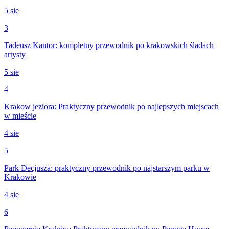
5 sie
3
Tadeusz Kantor: kompletny przewodnik po krakowskich śladach
artysty
5 sie
4
Krakow jeziora: Praktyczny przewodnik po najlepszych miejscach
w mieście
4 sie
5
Park Decjusza: praktyczny przewodnik po najstarszym parku w
Krakowie
4 sie
6