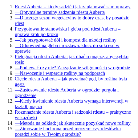
Rdest Auberta – kiedy sadzić i jak zaplanować start uprawy
—
Optymalne terminy sadzenia rdestu Auberta
—
Dlaczego sezon wegetacyjny to dobry czas, by posadzić
rdest
Przygotowanie stanowiska i gleba pod rdest Auberta –
uprawa krok po kroku
—
Jak przygotować dół i kompost dla młodej rośliny
—
Odpowiednia gleba i rozstawa: klucz do sukcesu w
uprawie
Pielęgnacja rdestu Auberta: jak dbać o pnącze, aby szybko
rosło
—
Podlewać czy nie? Zarządzanie wilgotnością w ogrodzie
—
Nawożenie i wsparcie rośliny na podporach
Cięcie rdestu Auberta – jak przycinać pęd, by roślina była
gęsta
—
Zastosowanie rdestu Auberta w ogrodzie: pergola i
ogrodzenie
—
Kiedy kwitnienie rdestu Auberta wymaga interwencji w
kształt pnącza
Rozmnażanie rdestu Auberta i sadzonki rdestu – praktyczne
wskazówki
—
Metoda na odkład: jak skutecznie pozyskać nowe rośliny
—
Zimowanie i ochrona przed mrozem: czy rdestówka
poradzi sobie w Twoim ogrodzie?