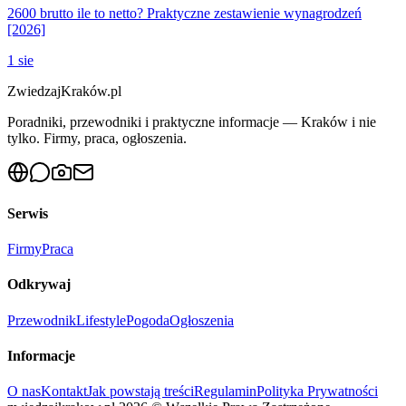
2600 brutto ile to netto? Praktyczne zestawienie wynagrodzeń
[2026]
1 sie
ZwiedzajKraków.pl
Poradniki, przewodniki i praktyczne informacje — Kraków i nie
tylko. Firmy, praca, ogłoszenia.
Serwis
Firmy
Praca
Odkrywaj
Przewodnik
Lifestyle
Pogoda
Ogłoszenia
Informacje
O nas
Kontakt
Jak powstają treści
Regulamin
Polityka Prywatności