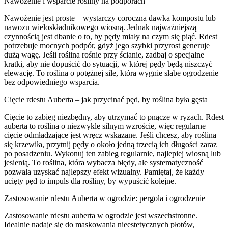
Nawożenie i wsparcie rośliny na podporach
Nawożenie jest proste – wystarczy coroczna dawka kompostu lub
nawozu wieloskładnikowego wiosną. Jednak najważniejszą
czynnością jest dbanie o to, by pędy miały na czym się piąć. Rdest
potrzebuje mocnych podpór, gdyż jego szybki przyrost generuje
dużą wagę. Jeśli roślina rośnie przy ścianie, zadbaj o specjalne
kratki, aby nie dopuścić do sytuacji, w której pędy będą niszczyć
elewację. To roślina o potężnej sile, która wygnie słabe ogrodzenie
bez odpowiedniego wsparcia.
Cięcie rdestu Auberta – jak przycinać pęd, by roślina była gęsta
Cięcie to zabieg niezbędny, aby utrzymać to pnącze w ryzach. Rdest
auberta to roślina o niezwykle silnym wzroście, więc regularne
cięcie odmładzające jest wręcz wskazane. Jeśli chcesz, aby roślina
się krzewiła, przytnij pędy o około jedną trzecią ich długości zaraz
po posadzeniu. Wykonuj ten zabieg regularnie, najlepiej wiosną lub
jesienią. To roślina, która wybacza błędy, ale systematyczność
pozwala uzyskać najlepszy efekt wizualny. Pamiętaj, że każdy
ucięty pęd to impuls dla rośliny, by wypuścić kolejne.
Zastosowanie rdestu Auberta w ogrodzie: pergola i ogrodzenie
Zastosowanie rdestu auberta w ogrodzie jest wszechstronne.
Idealnie nadaje się do maskowania nieestetycznych płotów,