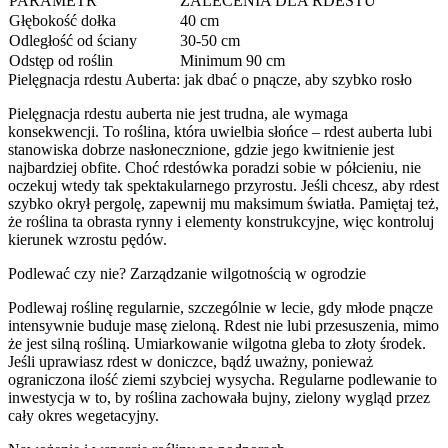
PARAMETR
ZALECENIA DLA RDESTU
Głębokość dołka
40 cm
Odległość od ściany
30-50 cm
Odstęp od roślin
Minimum 90 cm
Pielęgnacja rdestu Auberta: jak dbać o pnącze, aby szybko rosło
Pielęgnacja rdestu auberta nie jest trudna, ale wymaga
konsekwencji. To roślina, która uwielbia słońce – rdest auberta lubi
stanowiska dobrze nasłonecznione, gdzie jego kwitnienie jest
najbardziej obfite. Choć rdestówka poradzi sobie w półcieniu, nie
oczekuj wtedy tak spektakularnego przyrostu. Jeśli chcesz, aby rdest
szybko okrył pergolę, zapewnij mu maksimum światła. Pamiętaj też,
że roślina ta obrasta rynny i elementy konstrukcyjne, więc kontroluj
kierunek wzrostu pędów.
Podlewać czy nie? Zarządzanie wilgotnością w ogrodzie
Podlewaj roślinę regularnie, szczególnie w lecie, gdy młode pnącze
intensywnie buduje masę zieloną. Rdest nie lubi przesuszenia, mimo
że jest silną rośliną. Umiarkowanie wilgotna gleba to złoty środek.
Jeśli uprawiasz rdest w doniczce, bądź uważny, ponieważ
ograniczona ilość ziemi szybciej wysycha. Regularne podlewanie to
inwestycja w to, by roślina zachowała bujny, zielony wygląd przez
cały okres wegetacyjny.