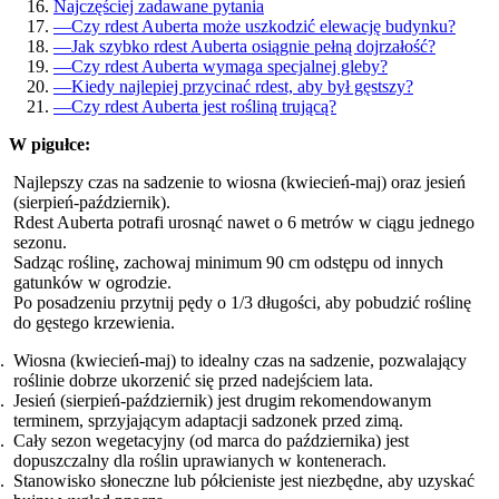
Najczęściej zadawane pytania
—
Czy rdest Auberta może uszkodzić elewację budynku?
—
Jak szybko rdest Auberta osiągnie pełną dojrzałość?
—
Czy rdest Auberta wymaga specjalnej gleby?
—
Kiedy najlepiej przycinać rdest, aby był gęstszy?
—
Czy rdest Auberta jest rośliną trującą?
W pigułce:
Najlepszy czas na sadzenie to wiosna (kwiecień-maj) oraz jesień
(sierpień-październik).
Rdest Auberta potrafi urosnąć nawet o 6 metrów w ciągu jednego
sezonu.
Sadząc roślinę, zachowaj minimum 90 cm odstępu od innych
gatunków w ogrodzie.
Po posadzeniu przytnij pędy o 1/3 długości, aby pobudzić roślinę
do gęstego krzewienia.
Wiosna (kwiecień-maj) to idealny czas na sadzenie, pozwalający
roślinie dobrze ukorzenić się przed nadejściem lata.
Jesień (sierpień-październik) jest drugim rekomendowanym
terminem, sprzyjającym adaptacji sadzonek przed zimą.
Cały sezon wegetacyjny (od marca do października) jest
dopuszczalny dla roślin uprawianych w kontenerach.
Stanowisko słoneczne lub półcieniste jest niezbędne, aby uzyskać