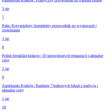
Papugarnia Kraków: Praktyczny przewodnik po Papuga House
3 sie
7
Pałac Krzysztofory: kompletny przewodnik po wystawach i
zwiedzaniu
3 sie
8
Polish breakfast krakow: 10 sprawdzonych restauracji i aktualne
ceny
2 sie
9
Zapiekanki Kraków: Ranking 7 kultowych lokali z tradycją i
aktualne ceny
1 sie
10