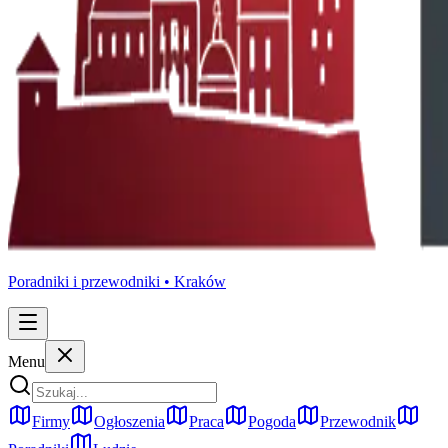
Poradniki i przewodniki •
Kraków
Menu
Firmy
Ogłoszenia
Praca
Pogoda
Przewodnik