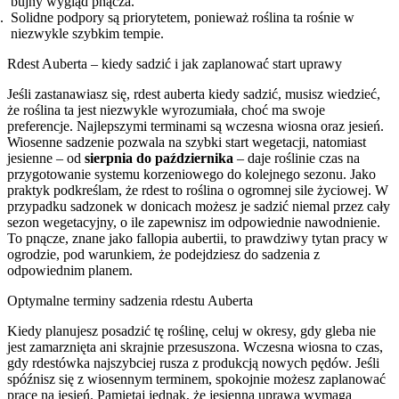
bujny wygląd pnącza.
Solidne podpory są priorytetem, ponieważ roślina ta rośnie w
niezwykle szybkim tempie.
Rdest Auberta – kiedy sadzić i jak zaplanować start uprawy
Jeśli zastanawiasz się, rdest auberta kiedy sadzić, musisz wiedzieć,
że roślina ta jest niezwykle wyrozumiała, choć ma swoje
preferencje. Najlepszymi terminami są wczesna wiosna oraz jesień.
Wiosenne sadzenie pozwala na szybki start wegetacji, natomiast
jesienne – od
sierpnia do października
– daje roślinie czas na
przygotowanie systemu korzeniowego do kolejnego sezonu. Jako
praktyk podkreślam, że rdest to roślina o ogromnej sile życiowej. W
przypadku sadzonek w donicach możesz je sadzić niemal przez cały
sezon wegetacyjny, o ile zapewnisz im odpowiednie nawodnienie.
To pnącze, znane jako fallopia aubertii, to prawdziwy tytan pracy w
ogrodzie, pod warunkiem, że podejdziesz do sadzenia z
odpowiednim planem.
Optymalne terminy sadzenia rdestu Auberta
Kiedy planujesz posadzić tę roślinę, celuj w okresy, gdy gleba nie
jest zamarznięta ani skrajnie przesuszona. Wczesna wiosna to czas,
gdy rdestówka najszybciej rusza z produkcją nowych pędów. Jeśli
spóźnisz się z wiosennym terminem, spokojnie możesz zaplanować
pracę na jesień. Pamiętaj jednak, że jesienna uprawa wymaga