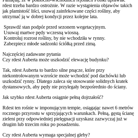
rdest trzeba bardzo ostrożnie. W razie wystąpienia objawów takich
jak plamistość liści, usuwaj zainfekowane części rośliny, aby
utrzymać ją w dobrej kondycji przez kolejne lata.
Sprawdź stan podpór przed sezonem wegetacyjnym.
Usuwaj martwe pędy wczesną wiosną.
Kontroluj rozrost rośliny, by nie wchodziła w rynny.
Zabezpiecz młode sadzonki ściółką przed zimą.
Najczęściej zadawane pytania
Czy rdest Auberta może uszkodzić elewację budynku?
Tak, rdest Auberta to bardzo silne pnącze, które przy
niekontrolowanym wzroście może wchodzić pod dachówki lub
uszkodzić rynny. Dlatego zaleca się stosowanie solidnych kratek
dystansowych, aby pędy nie przylegały bezpośrednio do ściany.
Jak szybko rdest Auberta osiągnie pełną dojrzałość?
Rdest ten rośnie w imponującym tempie, osiągając nawet 6 metrów
rocznego przyrostu w sprzyjających warunkach. Pełną, gęstą ścianę
zieleni przy odpowiedniej pielęgnacji uzyskasz zazwyczaj już w
drugim lub trzecim roku po posadzeniu.
Czy rdest Auberta wymaga specjalnej gleby?