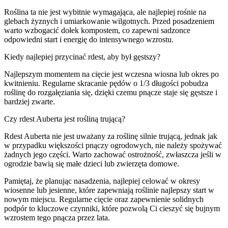
Roślina ta nie jest wybitnie wymagająca, ale najlepiej rośnie na
glebach żyznych i umiarkowanie wilgotnych. Przed posadzeniem
warto wzbogacić dołek kompostem, co zapewni sadzonce
odpowiedni start i energię do intensywnego wzrostu.
Kiedy najlepiej przycinać rdest, aby był gęstszy?
Najlepszym momentem na cięcie jest wczesna wiosna lub okres po
kwitnieniu. Regularne skracanie pędów o 1/3 długości pobudza
roślinę do rozgałęziania się, dzięki czemu pnącze staje się gęstsze i
bardziej zwarte.
Czy rdest Auberta jest rośliną trującą?
Rdest Auberta nie jest uważany za roślinę silnie trującą, jednak jak
w przypadku większości pnączy ogrodowych, nie należy spożywać
żadnych jego części. Warto zachować ostrożność, zwłaszcza jeśli w
ogrodzie bawią się małe dzieci lub zwierzęta domowe.
Pamiętaj, że planując nasadzenia, najlepiej celować w okresy
wiosenne lub jesienne, które zapewniają roślinie najlepszy start w
nowym miejscu. Regularne cięcie oraz zapewnienie solidnych
podpór to kluczowe czynniki, które pozwolą Ci cieszyć się bujnym
wzrostem tego pnącza przez lata.