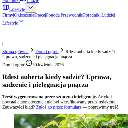
Poradniki
Ludzie
Lifestyle
Firmy
|
Ogłoszenia
|
Praca
|
Pogoda
|
Przewodnik
|
Poradniki
|
Ludzie
|
Lifestyle
|
Strona główna
Dom i ogród
Rdest auberta kiedy sadzić?
Uprawa, sadzenie i pielęgnacja pnącza
Dom i ogród
30 kwietnia 2026
Rdest auberta kiedy sadzić? Uprawa,
sadzenie i pielęgnacja pnącza
Treść wygenerowana przez sztuczną inteligencję.
Artykuł
powstał automatycznie i nie był weryfikowany przez redaktora.
Zauważyłeś błąd?
Zgłoś go przez formularz
— poprawimy treść.