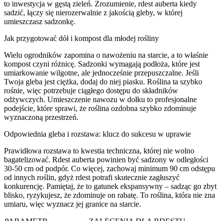
to inwestycja w gęstą zieleń. Zrozumienie, rdest auberta kiedy
sadzić, łączy się nierozerwalnie z jakością gleby, w której
umieszczasz sadzonkę.
Jak przygotować dół i kompost dla młodej rośliny
Wielu ogrodników zapomina o nawożeniu na starcie, a to właśnie
kompost czyni różnicę. Sadzonki wymagają podłoża, które jest
umiarkowanie wilgotne, ale jednocześnie przepuszczalne. Jeśli
Twoja gleba jest ciężka, dodaj do niej piasku. Roślina ta szybko
rośnie, więc potrzebuje ciągłego dostępu do składników
odżywczych. Umieszczenie nawozu w dołku to profesjonalne
podejście, które sprawi, że roślina ozdobna szybko zdominuje
wyznaczoną przestrzeń.
Odpowiednia gleba i rozstawa: klucz do sukcesu w uprawie
Prawidłowa rozstawa to kwestia techniczna, której nie wolno
bagatelizować. Rdest auberta powinien być sadzony w odległości
30-50 cm od podpór. Co więcej, zachowaj minimum 90 cm odstępu
od innych roślin, gdyż rdest potrafi skutecznie zagłuszyć
konkurencję. Pamiętaj, że to gatunek ekspansywny – sadząc go zbyt
blisko, ryzykujesz, że zdominuje on rabatę. To roślina, która nie zna
umiaru, więc wyznacz jej granice na starcie.