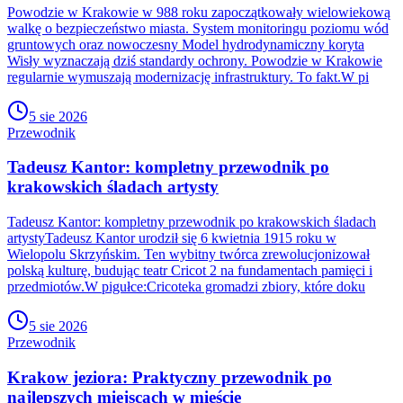
Powodzie w Krakowie w 988 roku zapoczątkowały wielowiekową
walkę o bezpieczeństwo miasta. System monitoringu poziomu wód
gruntowych oraz nowoczesny Model hydrodynamiczny koryta
Wisły wyznaczają dziś standardy ochrony. Powodzie w Krakowie
regularnie wymuszają modernizację infrastruktury. To fakt.W pi
5 sie 2026
Przewodnik
Tadeusz Kantor: kompletny przewodnik po
krakowskich śladach artysty
Tadeusz Kantor: kompletny przewodnik po krakowskich śladach
artystyTadeusz Kantor urodził się 6 kwietnia 1915 roku w
Wielopolu Skrzyńskim. Ten wybitny twórca zrewolucjonizował
polską kulturę, budując teatr Cricot 2 na fundamentach pamięci i
przedmiotów.W pigułce:Cricoteka gromadzi zbiory, które doku
5 sie 2026
Przewodnik
Krakow jeziora: Praktyczny przewodnik po
najlepszych miejscach w mieście