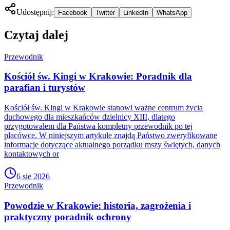
Udostępnij:
Facebook
Twitter
LinkedIn
WhatsApp
Czytaj dalej
Przewodnik
Kościół św. Kingi w Krakowie: Poradnik dla
parafian i turystów
Kościół św. Kingi w Krakowie stanowi ważne centrum życia
duchowego dla mieszkańców dzielnicy XIII, dlatego
przygotowałem dla Państwa kompletny przewodnik po tej
placówce. W niniejszym artykule znajdą Państwo zweryfikowane
informacje dotyczące aktualnego porządku mszy świętych, danych
kontaktowych or
6 sie 2026
Przewodnik
Powodzie w Krakowie: historia, zagrożenia i
praktyczny poradnik ochrony