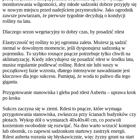
monitorowania wilgotności, aby młode sadzonki dobrze przyjęły się
w nowym miejscu przed nadejściem przymrozków. Jako ogrodnik
zawsze powtarzam, że pierwsze tygodnie decydują o kondycji
rośliny na lata.
Dlaczego sezon wegetacyjny to dobry czas, by posadzić rdest
Elastyczność tej rośliny to jej ogromna zaleta. Możesz ją sadzić
niemal w dowolnym momencie, jeśli dysponujesz sadzonką w
pojemniku. To szybko rosnące pnącze potrzebuje tylko chwili na
aklimatyzację. Kiedy zdecydujesz się posadzić rdest w środku lata,
musisz regularnie podlewać roślinę. Rdest nie lubi suszy w
początkowej fazie wzrostu, dlatego intensywne nawadnianie jest
kluczowe dla jego sukcesu. Pamiętaj, że woda to paliwo dla tego
giganta.
Przygotowanie stanowiska i gleba pod rdest Auberta – uprawa krok
po kroku
Sukces zaczyna się w ziemi. Rdest to pnącze, które wymaga
przygotowania stanowiska, zwłaszcza przy ścianach budynków czy
płotach. Wykop dół o wymiarach 40x40x40 cm, co pozwoli
korzeniom swobodnie się rozwijać. Na dno warto wrzucić kompost
lub obornik, co zapewni sadzonkom startowy zastrzyk energii.
Rdest auberta rozrasta się błyskawicznie, więc żyzny grunt na start