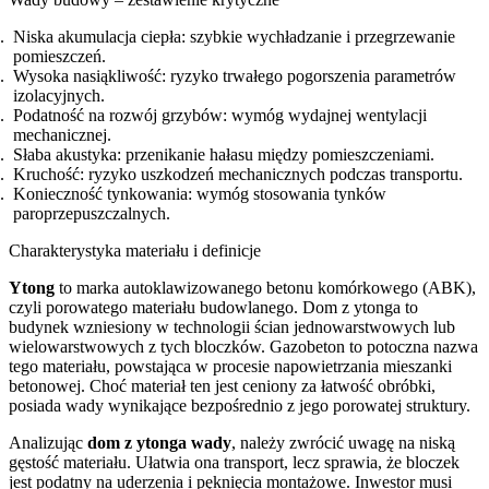
Niska akumulacja ciepła: szybkie wychładzanie i przegrzewanie
pomieszczeń.
Wysoka nasiąkliwość: ryzyko trwałego pogorszenia parametrów
izolacyjnych.
Podatność na rozwój grzybów: wymóg wydajnej wentylacji
mechanicznej.
Słaba akustyka: przenikanie hałasu między pomieszczeniami.
Kruchość: ryzyko uszkodzeń mechanicznych podczas transportu.
Konieczność tynkowania: wymóg stosowania tynków
paroprzepuszczalnych.
Charakterystyka materiału i definicje
Ytong
to marka autoklawizowanego betonu komórkowego (ABK),
czyli porowatego materiału budowlanego. Dom z ytonga to
budynek wzniesiony w technologii ścian jednowarstwowych lub
wielowarstwowych z tych bloczków. Gazobeton to potoczna nazwa
tego materiału, powstająca w procesie napowietrzania mieszanki
betonowej. Choć materiał ten jest ceniony za łatwość obróbki,
posiada wady wynikające bezpośrednio z jego porowatej struktury.
Analizując
dom z ytonga wady
, należy zwrócić uwagę na niską
gęstość materiału. Ułatwia ona transport, lecz sprawia, że bloczek
jest podatny na uderzenia i pęknięcia montażowe. Inwestor musi