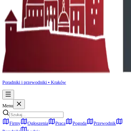
Poradniki i przewodniki •
Kraków
Menu
Firmy
Ogłoszenia
Praca
Pogoda
Przewodnik