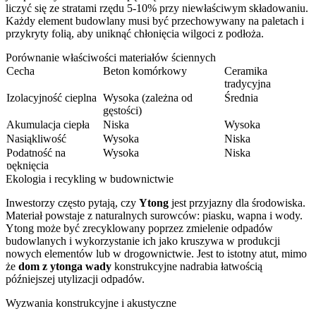
liczyć się ze stratami rzędu 5-10% przy niewłaściwym składowaniu.
Każdy element budowlany musi być przechowywany na paletach i
przykryty folią, aby uniknąć chłonięcia wilgoci z podłoża.
Porównanie właściwości materiałów ściennych
Cecha
Beton komórkowy
Ceramika
tradycyjna
Izolacyjność cieplna
Wysoka (zależna od
Średnia
gęstości)
Akumulacja ciepła
Niska
Wysoka
Nasiąkliwość
Wysoka
Niska
Podatność na
Wysoka
Niska
pęknięcia
Ekologia i recykling w budownictwie
Inwestorzy często pytają, czy
Ytong
jest przyjazny dla środowiska.
Materiał powstaje z naturalnych surowców: piasku, wapna i wody.
Ytong może być zrecyklowany poprzez zmielenie odpadów
budowlanych i wykorzystanie ich jako kruszywa w produkcji
nowych elementów lub w drogownictwie. Jest to istotny atut, mimo
że
dom z ytonga wady
konstrukcyjne nadrabia łatwością
późniejszej utylizacji odpadów.
Wyzwania konstrukcyjne i akustyczne