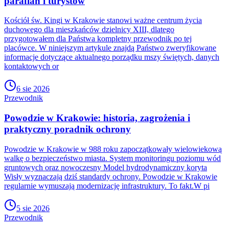
parafian i turystów
Kościół św. Kingi w Krakowie stanowi ważne centrum życia
duchowego dla mieszkańców dzielnicy XIII, dlatego
przygotowałem dla Państwa kompletny przewodnik po tej
placówce. W niniejszym artykule znajdą Państwo zweryfikowane
informacje dotyczące aktualnego porządku mszy świętych, danych
kontaktowych or
6 sie 2026
Przewodnik
Powodzie w Krakowie: historia, zagrożenia i
praktyczny poradnik ochrony
Powodzie w Krakowie w 988 roku zapoczątkowały wielowiekową
walkę o bezpieczeństwo miasta. System monitoringu poziomu wód
gruntowych oraz nowoczesny Model hydrodynamiczny koryta
Wisły wyznaczają dziś standardy ochrony. Powodzie w Krakowie
regularnie wymuszają modernizację infrastruktury. To fakt.W pi
5 sie 2026
Przewodnik