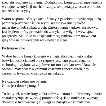
specjalistycznego zbrojenia. Dodatkowo, konieczność zapewnienia
wydajnej wentylacji mechanicznej z rekuperacją znacząco podnosi
budżet instalacyjny.
Warto wspomnieć o tynkach. Ściany z gazobetonu wykazują dużą
paroprzepuszczalność, co wymusza stosowanie tynków
mineralnych lub silikatowych. Zastosowanie tynków akrylowych
jest błędem, który prowadzi do zamykania wilgoci wewnątrz
przegrody. Skutkuje to odspajaniem się tynków oraz rozwojem
grzybów na powierzchni wewnętrznej ścian.
Podsumowanie
Wybór betonu komórkowego wymaga akceptacji jego niskiej
bezwładności cieplnej oraz rygorystycznego przestrzegania
technologii wykonawczej. Inwestor musi zbalansować łatwość
obróbki materiału z wyższymi kosztami zabezpieczeń, aby
zapewnić trwałość konstrukcji na dekady.
Najczęściej zadawane pytania
Co to jest dom z ytonga?
To budynek wzniesiony z bloczków z betonu komórkowego, które
charakteryzują się wysoką porowatością. Konstrukcja ta wymaga
dbałości o hydroizolację z uwagi na nasiąkliwość materiału.