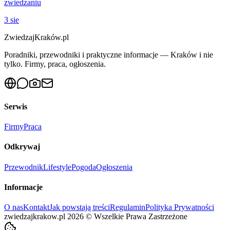
zwiedzaniu
3 sie
ZwiedzajKraków.pl
Poradniki, przewodniki i praktyczne informacje — Kraków i nie
tylko. Firmy, praca, ogłoszenia.
Serwis
Firmy
Praca
Odkrywaj
Przewodnik
Lifestyle
Pogoda
Ogłoszenia
Informacje
O nas
Kontakt
Jak powstają treści
Regulamin
Polityka Prywatności
zwiedzajkrakow.pl
2026
©
Wszelkie Prawa Zastrzeżone