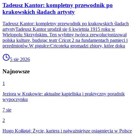
Tadeusz Kantor: kompletny przewodnik po
krakowskich śladach artysty
Tadeusz Kantor: kompletny przewodnik po krakowskich śladach
artystyTadeusz Kantor urodził się 6 kwietnia 1915 roku w
Wielopolu Skrzyńskim. Ten wybitny twórca zrewolucjonizował
polską kulturę, budując teatr Cricot 2 na fundamentach pamięci i
przedmiotów.W pigułce:Cricoteka gromadzi zbiory, które doku
5 sie 2026
Najnowsze
1
Jeziora w Krakowie: aktualne kąpieliska i praktyczny poradnik
wypoczynku
7 sie
2
Hugo Kołłątaj: Życie, kariera i najważniejsze osiągnięcia w Polsce