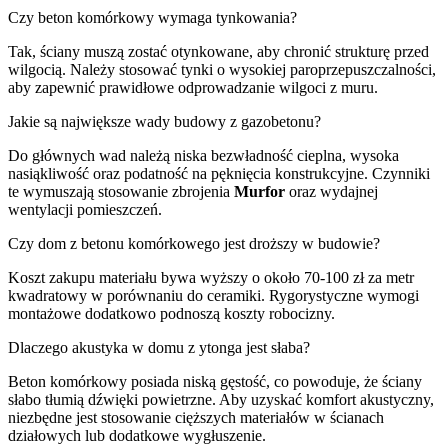
Czy beton komórkowy wymaga tynkowania?
Tak, ściany muszą zostać otynkowane, aby chronić strukturę przed
wilgocią. Należy stosować tynki o wysokiej paroprzepuszczalności,
aby zapewnić prawidłowe odprowadzanie wilgoci z muru.
Jakie są największe wady budowy z gazobetonu?
Do głównych wad należą niska bezwładność cieplna, wysoka
nasiąkliwość oraz podatność na pęknięcia konstrukcyjne. Czynniki
te wymuszają stosowanie zbrojenia
Murfor
oraz wydajnej
wentylacji pomieszczeń.
Czy dom z betonu komórkowego jest droższy w budowie?
Koszt zakupu materiału bywa wyższy o około 70-100 zł za metr
kwadratowy w porównaniu do ceramiki. Rygorystyczne wymogi
montażowe dodatkowo podnoszą koszty robocizny.
Dlaczego akustyka w domu z ytonga jest słaba?
Beton komórkowy posiada niską gęstość, co powoduje, że ściany
słabo tłumią dźwięki powietrzne. Aby uzyskać komfort akustyczny,
niezbędne jest stosowanie cięższych materiałów w ścianach
działowych lub dodatkowe wygłuszenie.