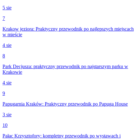
5 sie
7
Krakow jeziora: Praktyczny przewodnik po najlepszych miejscach
w mieście
4 sie
8
Park Decjusza: praktyczny przewodnik po najstarszym parku w
Krakowie
4 sie
9
Papugarnia Kraków: Praktyczny przewodnik po Papuga House
3 sie
10
Pałac Krzysztofory: kompletny przewodnik po wystawach i