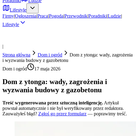
Poradniki
Ludzie
Lifestyle
Firmy
|
Ogłoszenia
|
Praca
|
Pogoda
|
Przewodnik
|
Poradniki
|
Ludzie
|
Lifestyle
|
Strona główna
Dom i ogród
Dom z ytonga: wady, zagrożenia
i wyzwania budowy z gazobetonu
Dom i ogród
17 maja 2026
Dom z ytonga: wady, zagrożenia i
wyzwania budowy z gazobetonu
Treść wygenerowana przez sztuczną inteligencję.
Artykuł
powstał automatycznie i nie był weryfikowany przez redaktora.
Zauważyłeś błąd?
Zgłoś go przez formularz
— poprawimy treść.