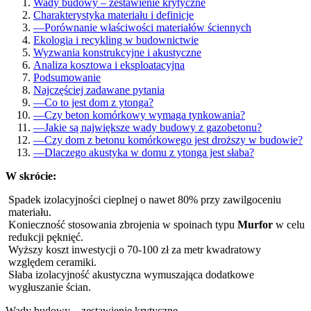
Wady budowy – zestawienie krytyczne
Charakterystyka materiału i definicje
—
Porównanie właściwości materiałów ściennych
Ekologia i recykling w budownictwie
Wyzwania konstrukcyjne i akustyczne
Analiza kosztowa i eksploatacyjna
Podsumowanie
Najczęściej zadawane pytania
—
Co to jest dom z ytonga?
—
Czy beton komórkowy wymaga tynkowania?
—
Jakie są największe wady budowy z gazobetonu?
—
Czy dom z betonu komórkowego jest droższy w budowie?
—
Dlaczego akustyka w domu z ytonga jest słaba?
W skrócie:
Spadek izolacyjności cieplnej o nawet 80% przy zawilgoceniu
materiału.
Konieczność stosowania zbrojenia w spoinach typu
Murfor
w celu
redukcji pęknięć.
Wyższy koszt inwestycji o 70-100 zł za metr kwadratowy
względem ceramiki.
Słaba izolacyjność akustyczna wymuszająca dodatkowe
wygłuszanie ścian.
Wady budowy – zestawienie krytyczne