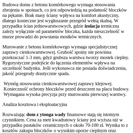
Budowa domu z betonu komórkowego wymaga stosowania
zbrojenia w spoinach, co jest odpowiedzią na podatność bloczków
na pękanie. Brak masy ściany wpływa na komfort akustyczny,
dlatego konieczne jest wygłuszanie przegród wełną skalną. W
przypadku ścian jednowarstwowych, gdzie
izolacja
termiczna
zależy wyłącznie od parametrów bloczka, każda nieszczelność w
murze prowadzi do powstania mostków termicznych.
Murowanie z betonu komórkowego wymaga specjalistycznej
zaprawy cienkowarstwowej. Grubość spoiny nie powinna
przekraczać 1-3 mm, gdyż grubsza warstwa tworzy mostek cieplny.
Rygorystyczne podejście do łączenia elementów wpływa na
szczelność budynku. Jeśli wykonawca nie posiada doświadczenia,
jakość przegrody drastycznie spada.
Wymóg stosowania cienkowarstwowej zaprawy klejowej.
Konieczność ochrony bloczków przed deszczem na placu budowy.
Wymagana wysoka precyzja przy murowaniu pierwszej warstwy.
Analiza kosztowa i eksploatacyjna
Rozważając
dom z ytonga wady
finansowe stają się istotnym
czynnikiem. Cena za metr kwadratowy ściany jest wyższa niż w
przypadku pustaków ceramicznych o około 70-100 zł. Wynika to z
kosztów zakupu bloczków o wysokim oporze cieplnym oraz