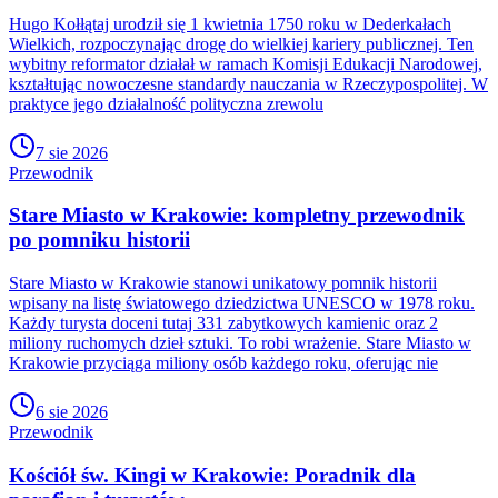
Hugo Kołłątaj urodził się 1 kwietnia 1750 roku w Dederkałach
Wielkich, rozpoczynając drogę do wielkiej kariery publicznej. Ten
wybitny reformator działał w ramach Komisji Edukacji Narodowej,
kształtując nowoczesne standardy nauczania w Rzeczypospolitej. W
praktyce jego działalność polityczna zrewolu
7 sie 2026
Przewodnik
Stare Miasto w Krakowie: kompletny przewodnik
po pomniku historii
Stare Miasto w Krakowie stanowi unikatowy pomnik historii
wpisany na listę światowego dziedzictwa UNESCO w 1978 roku.
Każdy turysta doceni tutaj 331 zabytkowych kamienic oraz 2
miliony ruchomych dzieł sztuki. To robi wrażenie. Stare Miasto w
Krakowie przyciąga miliony osób każdego roku, oferując nie
6 sie 2026
Przewodnik
Kościół św. Kingi w Krakowie: Poradnik dla