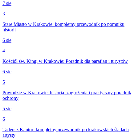
7 sie
3
Stare Miasto w Krakowie: kompletny przewodnik po pomniku
historii
6 sie
4
Kościół św. Kingi w Krakowie: Poradnik dla parafian i turystów
6 sie
5
Powodzie w Krakowie: historia, zagrożenia i praktyczny poradnik
ochrony
5 sie
6
Tadeusz Kantor: kompletny przewodnik po krakowskich śladach
artysty