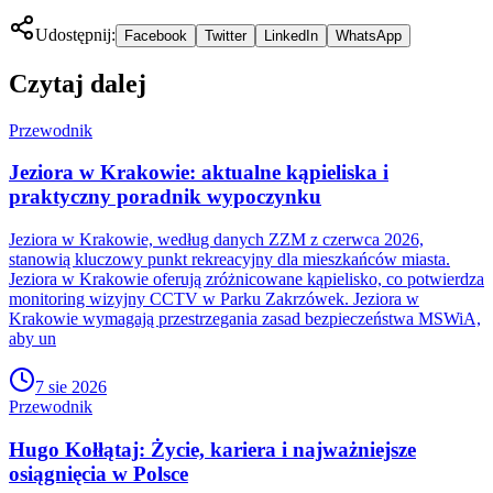
Udostępnij:
Facebook
Twitter
LinkedIn
WhatsApp
Czytaj dalej
Przewodnik
Jeziora w Krakowie: aktualne kąpieliska i
praktyczny poradnik wypoczynku
Jeziora w Krakowie, według danych ZZM z czerwca 2026,
stanowią kluczowy punkt rekreacyjny dla mieszkańców miasta.
Jeziora w Krakowie oferują zróżnicowane kąpielisko, co potwierdza
monitoring wizyjny CCTV w Parku Zakrzówek. Jeziora w
Krakowie wymagają przestrzegania zasad bezpieczeństwa MSWiA,
aby un
7 sie 2026
Przewodnik
Hugo Kołłątaj: Życie, kariera i najważniejsze
osiągnięcia w Polsce