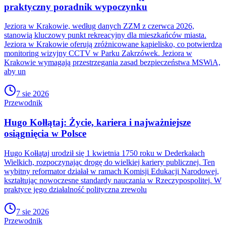
praktyczny poradnik wypoczynku
Jeziora w Krakowie, według danych ZZM z czerwca 2026,
stanowią kluczowy punkt rekreacyjny dla mieszkańców miasta.
Jeziora w Krakowie oferują zróżnicowane kąpielisko, co potwierdza
monitoring wizyjny CCTV w Parku Zakrzówek. Jeziora w
Krakowie wymagają przestrzegania zasad bezpieczeństwa MSWiA,
aby un
7 sie 2026
Przewodnik
Hugo Kołłątaj: Życie, kariera i najważniejsze
osiągnięcia w Polsce
Hugo Kołłątaj urodził się 1 kwietnia 1750 roku w Dederkałach
Wielkich, rozpoczynając drogę do wielkiej kariery publicznej. Ten
wybitny reformator działał w ramach Komisji Edukacji Narodowej,
kształtując nowoczesne standardy nauczania w Rzeczypospolitej. W
praktyce jego działalność polityczna zrewolu
7 sie 2026
Przewodnik