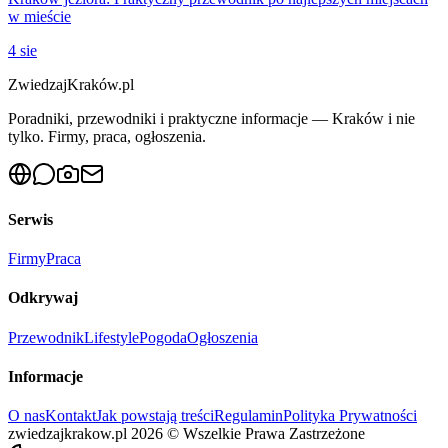
w mieście
4 sie
ZwiedzajKraków.pl
Poradniki, przewodniki i praktyczne informacje — Kraków i nie
tylko. Firmy, praca, ogłoszenia.
Serwis
Firmy
Praca
Odkrywaj
Przewodnik
Lifestyle
Pogoda
Ogłoszenia
Informacje
O nas
Kontakt
Jak powstają treści
Regulamin
Polityka Prywatności
zwiedzajkrakow.pl
2026
©
Wszelkie Prawa Zastrzeżone