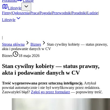
Poradniki
Ludzie
Lifestyle
Firmy
|
Ogłoszenia
|
Praca
|
Pogoda
|
Przewodnik
|
Poradniki
|
Ludzie
|
Lifestyle
|
Strona główna
Biznes
Stan cywilny kobiety — status prawny,
akta i podawanie danych w CV
Biznes
18 maja 2026
Stan cywilny kobiety — status prawny,
akta i podawanie danych w CV
Treść wygenerowana przez sztuczną inteligencję.
Artykuł
powstał automatycznie i nie był weryfikowany przez redaktora.
Zauważyłeś błąd?
Zgłoś go przez formularz
— poprawimy treść.