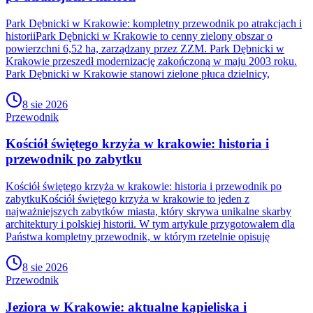
Park Dębnicki w Krakowie: kompletny przewodnik po atrakcjach i
historiiPark Dębnicki w Krakowie to cenny zielony obszar o
powierzchni 6,52 ha, zarządzany przez ZZM. Park Dębnicki w
Krakowie przeszedł modernizację zakończoną w maju 2003 roku.
Park Dębnicki w Krakowie stanowi zielone płuca dzielnicy,
8 sie 2026
Przewodnik
Kościół świętego krzyża w krakowie: historia i
przewodnik po zabytku
Kościół świętego krzyża w krakowie: historia i przewodnik po
zabytkuKościół świętego krzyża w krakowie to jeden z
najważniejszych zabytków miasta, który skrywa unikalne skarby
architektury i polskiej historii. W tym artykule przygotowałem dla
Państwa kompletny przewodnik, w którym rzetelnie opisuję
8 sie 2026
Przewodnik
Jeziora w Krakowie: aktualne kąpieliska i