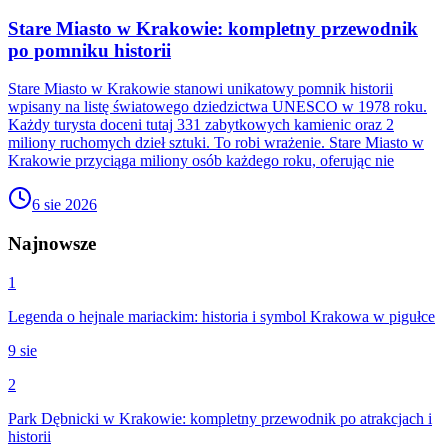
Stare Miasto w Krakowie: kompletny przewodnik
po pomniku historii
Stare Miasto w Krakowie stanowi unikatowy pomnik historii
wpisany na listę światowego dziedzictwa UNESCO w 1978 roku.
Każdy turysta doceni tutaj 331 zabytkowych kamienic oraz 2
miliony ruchomych dzieł sztuki. To robi wrażenie. Stare Miasto w
Krakowie przyciąga miliony osób każdego roku, oferując nie
6 sie 2026
Najnowsze
1
Legenda o hejnale mariackim: historia i symbol Krakowa w pigułce
9 sie
2
Park Dębnicki w Krakowie: kompletny przewodnik po atrakcjach i
historii