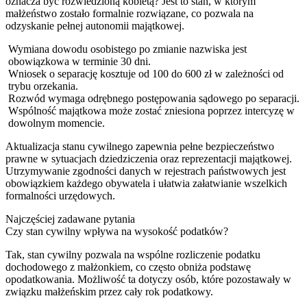
oznacza być rozwiedzioną kobietą? Jest to stan, w którym
małżeństwo zostało formalnie rozwiązane, co pozwala na
odzyskanie pełnej autonomii majątkowej.
Wymiana dowodu osobistego po zmianie nazwiska jest
obowiązkowa w terminie 30 dni.
Wniosek o separację kosztuje od 100 do 600 zł w zależności od
trybu orzekania.
Rozwód wymaga odrębnego postępowania sądowego po separacji.
Wspólność majątkowa może zostać zniesiona poprzez intercyzę w
dowolnym momencie.
Aktualizacja stanu cywilnego zapewnia pełne bezpieczeństwo
prawne w sytuacjach dziedziczenia oraz reprezentacji majątkowej.
Utrzymywanie zgodności danych w rejestrach państwowych jest
obowiązkiem każdego obywatela i ułatwia załatwianie wszelkich
formalności urzędowych.
Najczęściej zadawane pytania
Czy stan cywilny wpływa na wysokość podatków?
Tak, stan cywilny pozwala na wspólne rozliczenie podatku
dochodowego z małżonkiem, co często obniża podstawę
opodatkowania. Możliwość ta dotyczy osób, które pozostawały w
związku małżeńskim przez cały rok podatkowy.