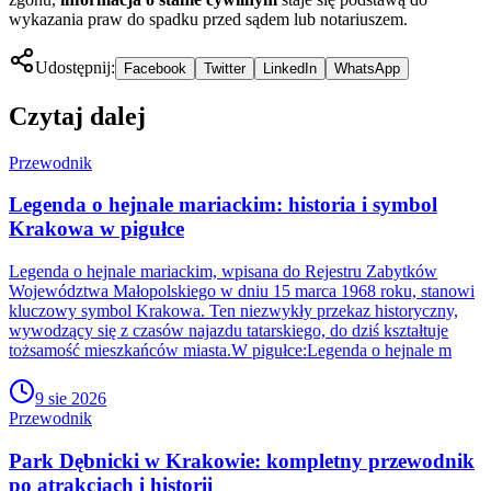
wykazania praw do spadku przed sądem lub notariuszem.
Udostępnij:
Facebook
Twitter
LinkedIn
WhatsApp
Czytaj dalej
Przewodnik
Legenda o hejnale mariackim: historia i symbol
Krakowa w pigułce
Legenda o hejnale mariackim, wpisana do Rejestru Zabytków
Województwa Małopolskiego w dniu 15 marca 1968 roku, stanowi
kluczowy symbol Krakowa. Ten niezwykły przekaz historyczny,
wywodzący się z czasów najazdu tatarskiego, do dziś kształtuje
tożsamość mieszkańców miasta.W pigułce:Legenda o hejnale m
9 sie 2026
Przewodnik
Park Dębnicki w Krakowie: kompletny przewodnik
po atrakcjach i historii