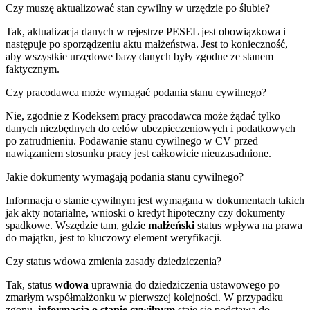
Czy muszę aktualizować stan cywilny w urzędzie po ślubie?
Tak, aktualizacja danych w rejestrze PESEL jest obowiązkowa i
następuje po sporządzeniu aktu małżeństwa. Jest to konieczność,
aby wszystkie urzędowe bazy danych były zgodne ze stanem
faktycznym.
Czy pracodawca może wymagać podania stanu cywilnego?
Nie, zgodnie z Kodeksem pracy pracodawca może żądać tylko
danych niezbędnych do celów ubezpieczeniowych i podatkowych
po zatrudnieniu. Podawanie stanu cywilnego w CV przed
nawiązaniem stosunku pracy jest całkowicie nieuzasadnione.
Jakie dokumenty wymagają podania stanu cywilnego?
Informacja o stanie cywilnym jest wymagana w dokumentach takich
jak akty notarialne, wnioski o kredyt hipoteczny czy dokumenty
spadkowe. Wszędzie tam, gdzie
małżeński
status wpływa na prawa
do majątku, jest to kluczowy element weryfikacji.
Czy status wdowa zmienia zasady dziedziczenia?
Tak, status
wdowa
uprawnia do dziedziczenia ustawowego po
zmarłym współmałżonku w pierwszej kolejności. W przypadku
zgonu,
informacja o stanie cywilnym
staje się podstawą do