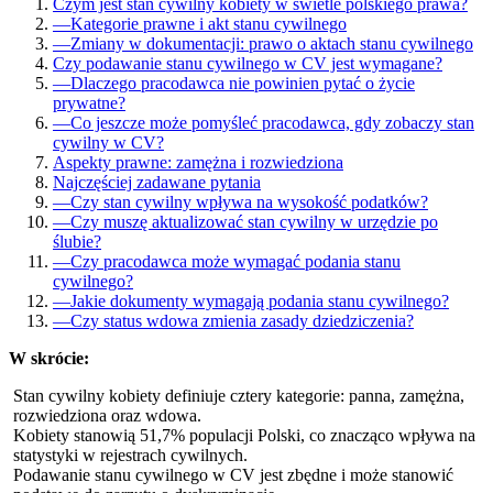
Czym jest stan cywilny kobiety w świetle polskiego prawa?
—
Kategorie prawne i akt stanu cywilnego
—
Zmiany w dokumentacji: prawo o aktach stanu cywilnego
Czy podawanie stanu cywilnego w CV jest wymagane?
—
Dlaczego pracodawca nie powinien pytać o życie
prywatne?
—
Co jeszcze może pomyśleć pracodawca, gdy zobaczy stan
cywilny w CV?
Aspekty prawne: zamężna i rozwiedziona
Najczęściej zadawane pytania
—
Czy stan cywilny wpływa na wysokość podatków?
—
Czy muszę aktualizować stan cywilny w urzędzie po
ślubie?
—
Czy pracodawca może wymagać podania stanu
cywilnego?
—
Jakie dokumenty wymagają podania stanu cywilnego?
—
Czy status wdowa zmienia zasady dziedziczenia?
W skrócie:
Stan cywilny kobiety definiuje cztery kategorie: panna, zamężna,
rozwiedziona oraz wdowa.
Kobiety stanowią 51,7% populacji Polski, co znacząco wpływa na
statystyki w rejestrach cywilnych.
Podawanie stanu cywilnego w CV jest zbędne i może stanowić