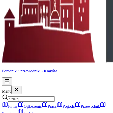
Poradniki i przewodniki •
Kraków
Menu
Firmy
Ogłoszenia
Praca
Pogoda
Przewodnik