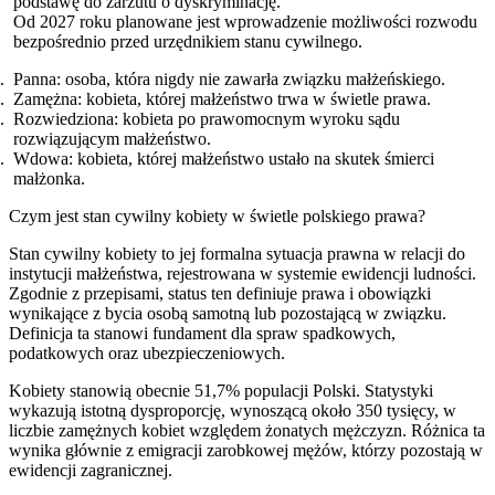
podstawę do zarzutu o dyskryminację.
Od 2027 roku planowane jest wprowadzenie możliwości rozwodu
bezpośrednio przed urzędnikiem stanu cywilnego.
Panna: osoba, która nigdy nie zawarła związku małżeńskiego.
Zamężna: kobieta, której małżeństwo trwa w świetle prawa.
Rozwiedziona: kobieta po prawomocnym wyroku sądu
rozwiązującym małżeństwo.
Wdowa: kobieta, której małżeństwo ustało na skutek śmierci
małżonka.
Czym jest stan cywilny kobiety w świetle polskiego prawa?
Stan cywilny kobiety to jej formalna sytuacja prawna w relacji do
instytucji małżeństwa, rejestrowana w systemie ewidencji ludności.
Zgodnie z przepisami, status ten definiuje prawa i obowiązki
wynikające z bycia osobą samotną lub pozostającą w związku.
Definicja ta stanowi fundament dla spraw spadkowych,
podatkowych oraz ubezpieczeniowych.
Kobiety stanowią obecnie 51,7% populacji Polski. Statystyki
wykazują istotną dysproporcję, wynoszącą około 350 tysięcy, w
liczbie zamężnych kobiet względem żonatych mężczyzn. Różnica ta
wynika głównie z emigracji zarobkowej mężów, którzy pozostają w
ewidencji zagranicznej.