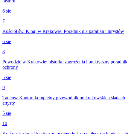
historii
6 sie
7
Kościół św. Kingi w Krakowie: Poradnik dla parafian i turystów
6 sie
8
Powodzie w Krakowie: historia, zagrożenia i praktyczny poradnik
ochrony
5 sie
9
Tadeusz Kantor: kompletny przewodnik po krakowskich śladach
artysty
5 sie
10
Krakow jeziora: Praktyczny przewodnik po najlepszych miejscach