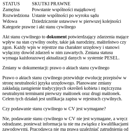
STATUS
SKUTKI PRAWNE
Zamężna
Powstanie wspólności majątkowej
Rozwiedziona
Ustanie wspólności po wyroku sądu
Wdowa
Dziedziczenie ustawowe w pierwszej kolejności
Kategorie prawne i akt stanu cywilnego
Akt stanu cywilnego to
dokument
potwierdzający zdarzenia mające
wpływ na stan cywilny osoby, takie jak narodziny, małżeństwo czy
zgon. Każdy wpis w rejestrze ma charakter urzędowy i stanowi
wyłączny dowód zdarzeń w nim zawartych. Zmiana statusu
wymaga każdorazowej aktualizacji danych w systemie PESEL.
Zmiany w dokumentacji: prawo o aktach stanu cywilnego
Prawo o aktach stanu cywilnego przewiduje ewolucję przepisów w
stronę neutralności języka urzędowego. Planowane zmiany
zakładają zastąpienie tradycyjnych określeń kobieta i mężczyzna
neutralnymi terminami pierwszy małżonek oraz drugi małżonek.
Celem tych działań jest unifikacja zapisu w rejestrach cywilnych.
Czy podawanie stanu cywilnego w CV jest wymagane?
Nie, podawanie stanu cywilnego w CV nie jest wymagane, a wręcz
odradzane, ponieważ informacja ta nie ma związku z kwalifikacjami
zawodowymi. Pracodawca nie ma prawa uzależniać zatrudnienia od