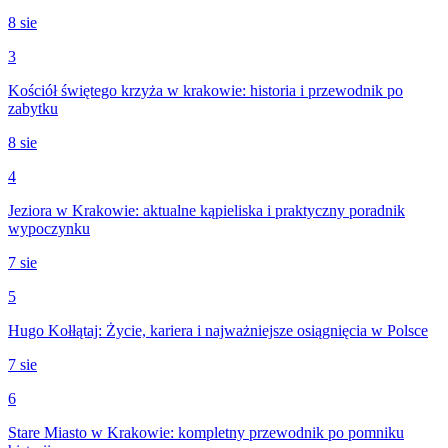
8 sie
3
Kościół świętego krzyża w krakowie: historia i przewodnik po
zabytku
8 sie
4
Jeziora w Krakowie: aktualne kąpieliska i praktyczny poradnik
wypoczynku
7 sie
5
Hugo Kołłątaj: Życie, kariera i najważniejsze osiągnięcia w Polsce
7 sie
6
Stare Miasto w Krakowie: kompletny przewodnik po pomniku