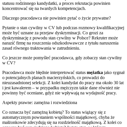
statusu rodzinnego kandydatki, a proces rekrutacja powinien
koncentrować się na twardych kompetencjach.
Dlaczego pracodawca nie powinien pytać o życie prywatne?
Pytanie o stan cywilny w CV lub podczas rozmowy kwalifikacyjnej
może być uznane za przejaw dyskryminacji. Co grozi za
dyskryminację z powodu stan cywilny w Polsce? Rekruter może
narazić firmę na roszczenia odszkodowawcze z tytułu naruszenia
zasad równego traktowania w zatrudnieniu.
Co jeszcze może pomyśleć pracodawca, gdy zobaczy stan cywilny
w CV?
Pracodawca może błędnie interpretować status
mężatka
jako sygnał
o potencjalnych planach macierzyńskich, co prowadzi do
nieuzasadnionej selekcji. Z kolei kandydat do pracy ma około 30 lat
i jest kawalerem – w przypadku mężczyzn takie dane również nie
powinny być oceniane, gdyż nie wpływają na wydajność pracy.
Aspekty prawne: zamężna i rozwiedziona
Co oznacza być zamężną kobietą? To status wiążący się z
automatycznym powstaniem wspólności majątkowej, chyba że
małżonkowie zdecydują się na rozdzielność majątkową. Z kolei co