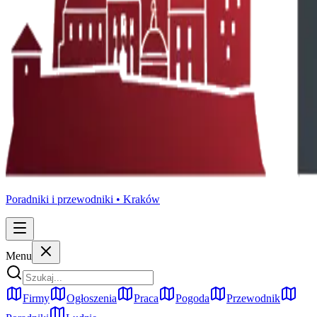
Poradniki i przewodniki •
Kraków
Menu
Firmy
Ogłoszenia
Praca
Pogoda
Przewodnik