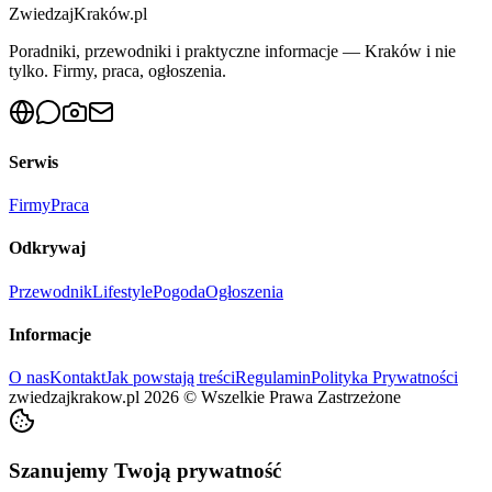
ZwiedzajKraków.pl
Poradniki, przewodniki i praktyczne informacje — Kraków i nie
tylko. Firmy, praca, ogłoszenia.
Serwis
Firmy
Praca
Odkrywaj
Przewodnik
Lifestyle
Pogoda
Ogłoszenia
Informacje
O nas
Kontakt
Jak powstają treści
Regulamin
Polityka Prywatności
zwiedzajkrakow.pl
2026
©
Wszelkie Prawa Zastrzeżone
Szanujemy Twoją prywatność