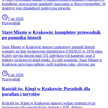
kształtując nowoczesne standardy nauczania w Rzeczypospolitej. W
praktyce jego działalność polityczna zrewolu
7 sie 2026
Przewodnik
Stare Miasto w Krakowie: kompletny przewodnik
po pomniku historii
Stare Miasto w Krakowie stanowi unikatowy pomnik historii
wpisany na listę światowego dziedzictwa UNESCO w 1978 roku.
Każdy turysta doceni tutaj 331 zabytkowych kamienic oraz 2
miliony ruchomych dzieł sztuki. To robi wrażenie. Stare Miasto w
Krakowie przyciąga miliony osób każdego roku, oferując nie
6 sie 2026
Przewodnik
Kościół św. Kingi w Krakowie: Poradnik dla
parafian i turystów
Kościół św. Kingi w Krakowie stanowi ważne centrum życia
duchowego dla mieszkańców dzielnicy XIII, dlatego