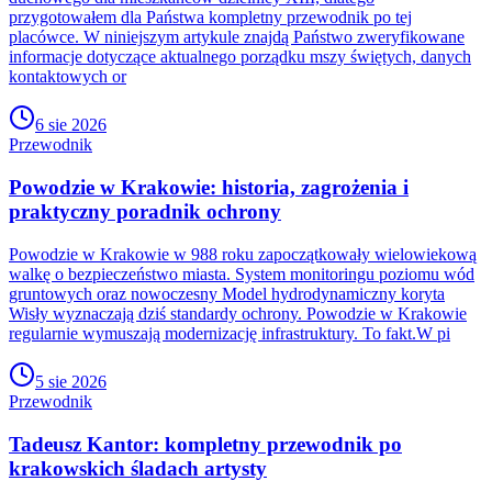
przygotowałem dla Państwa kompletny przewodnik po tej
placówce. W niniejszym artykule znajdą Państwo zweryfikowane
informacje dotyczące aktualnego porządku mszy świętych, danych
kontaktowych or
6 sie 2026
Przewodnik
Powodzie w Krakowie: historia, zagrożenia i
praktyczny poradnik ochrony
Powodzie w Krakowie w 988 roku zapoczątkowały wielowiekową
walkę o bezpieczeństwo miasta. System monitoringu poziomu wód
gruntowych oraz nowoczesny Model hydrodynamiczny koryta
Wisły wyznaczają dziś standardy ochrony. Powodzie w Krakowie
regularnie wymuszają modernizację infrastruktury. To fakt.W pi
5 sie 2026
Przewodnik
Tadeusz Kantor: kompletny przewodnik po
krakowskich śladach artysty