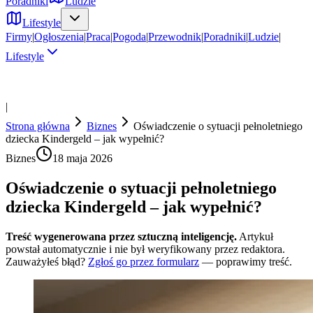
Poradniki
Ludzie
Lifestyle
Firmy
|
Ogłoszenia
|
Praca
|
Pogoda
|
Przewodnik
|
Poradniki
|
Ludzie
|
Lifestyle
|
Strona główna
Biznes
Oświadczenie o sytuacji pełnoletniego
dziecka Kindergeld – jak wypełnić?
Biznes
18 maja 2026
Oświadczenie o sytuacji pełnoletniego
dziecka Kindergeld – jak wypełnić?
Treść wygenerowana przez sztuczną inteligencję.
Artykuł
powstał automatycznie i nie był weryfikowany przez redaktora.
Zauważyłeś błąd?
Zgłoś go przez formularz
— poprawimy treść.