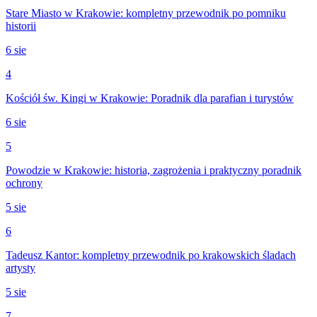
Stare Miasto w Krakowie: kompletny przewodnik po pomniku
historii
6 sie
4
Kościół św. Kingi w Krakowie: Poradnik dla parafian i turystów
6 sie
5
Powodzie w Krakowie: historia, zagrożenia i praktyczny poradnik
ochrony
5 sie
6
Tadeusz Kantor: kompletny przewodnik po krakowskich śladach
artysty
5 sie
7