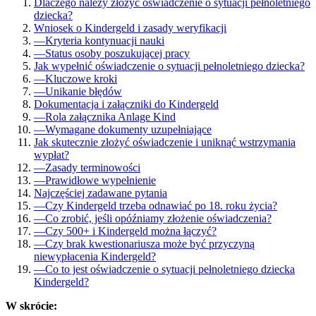
Dlaczego należy złożyć oświadczenie o sytuacji pełnoletniego
dziecka?
Wniosek o Kindergeld i zasady weryfikacji
—
Kryteria kontynuacji nauki
—
Status osoby poszukującej pracy
Jak wypełnić oświadczenie o sytuacji pełnoletniego dziecka?
—
Kluczowe kroki
—
Unikanie błędów
Dokumentacja i załączniki do Kindergeld
—
Rola załącznika Anlage Kind
—
Wymagane dokumenty uzupełniające
Jak skutecznie złożyć oświadczenie i uniknąć wstrzymania
wypłat?
—
Zasady terminowości
—
Prawidłowe wypełnienie
Najczęściej zadawane pytania
—
Czy Kindergeld trzeba odnawiać po 18. roku życia?
—
Co zrobić, jeśli opóźniamy złożenie oświadczenia?
—
Czy 500+ i Kindergeld można łączyć?
—
Czy brak kwestionariusza może być przyczyną
niewypłacenia Kindergeld?
—
Co to jest oświadczenie o sytuacji pełnoletniego dziecka
Kindergeld?
W skrócie: