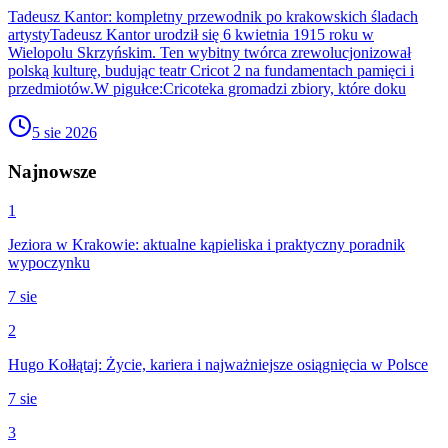
Tadeusz Kantor: kompletny przewodnik po krakowskich śladach
artystyTadeusz Kantor urodził się 6 kwietnia 1915 roku w
Wielopolu Skrzyńskim. Ten wybitny twórca zrewolucjonizował
polską kulturę, budując teatr Cricot 2 na fundamentach pamięci i
przedmiotów.W pigułce:Cricoteka gromadzi zbiory, które doku
5 sie 2026
Najnowsze
1
Jeziora w Krakowie: aktualne kąpieliska i praktyczny poradnik
wypoczynku
7 sie
2
Hugo Kołłątaj: Życie, kariera i najważniejsze osiągnięcia w Polsce
7 sie
3