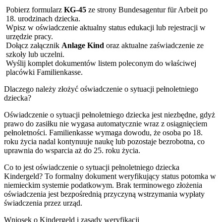
Pobierz formularz
KG-45
ze strony Bundesagentur für Arbeit po
18. urodzinach dziecka.
Wpisz w oświadczenie aktualny status edukacji lub rejestracji w
urzędzie pracy.
Dołącz załącznik
Anlage Kind
oraz aktualne zaświadczenie ze
szkoły lub uczelni.
Wyślij komplet dokumentów listem poleconym do właściwej
placówki Familienkasse.
Dlaczego należy złożyć oświadczenie o sytuacji pełnoletniego
dziecka?
Oświadczenie o sytuacji pełnoletniego dziecka jest niezbędne, gdyż
prawo do zasiłku nie wygasa automatycznie wraz z osiągnięciem
pełnoletności. Familienkasse wymaga dowodu, że osoba po 18.
roku życia nadal kontynuuje naukę lub pozostaje bezrobotna, co
uprawnia do wsparcia aż do 25. roku życia.
Co to jest oświadczenie o sytuacji pełnoletniego dziecka
Kindergeld? To formalny dokument weryfikujący status potomka w
niemieckim systemie podatkowym. Brak terminowego złożenia
oświadczenia jest bezpośrednią przyczyną wstrzymania wypłaty
świadczenia przez urząd.
Wniosek o Kindergeld i zasady weryfikacji