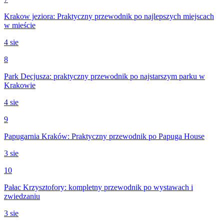
Krakow jeziora: Praktyczny przewodnik po najlepszych miejscach
w mieście
4 sie
8
Park Decjusza: praktyczny przewodnik po najstarszym parku w
Krakowie
4 sie
9
Papugarnia Kraków: Praktyczny przewodnik po Papuga House
3 sie
10
Pałac Krzysztofory: kompletny przewodnik po wystawach i
zwiedzaniu
3 sie