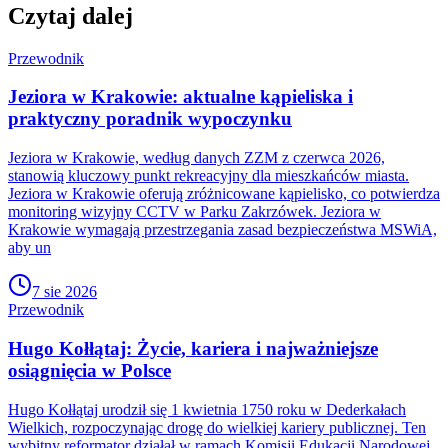
Czytaj dalej
Przewodnik
Jeziora w Krakowie: aktualne kąpieliska i
praktyczny poradnik wypoczynku
Jeziora w Krakowie, według danych ZZM z czerwca 2026,
stanowią kluczowy punkt rekreacyjny dla mieszkańców miasta.
Jeziora w Krakowie oferują zróżnicowane kąpielisko, co potwierdza
monitoring wizyjny CCTV w Parku Zakrzówek. Jeziora w
Krakowie wymagają przestrzegania zasad bezpieczeństwa MSWiA,
aby un
7 sie 2026
Przewodnik
Hugo Kołłątaj: Życie, kariera i najważniejsze
osiągnięcia w Polsce
Hugo Kołłątaj urodził się 1 kwietnia 1750 roku w Dederkałach
Wielkich, rozpoczynając drogę do wielkiej kariery publicznej. Ten
wybitny reformator działał w ramach Komisji Edukacji Narodowej,