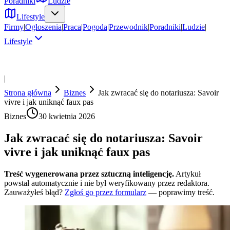
Poradniki
Ludzie
Lifestyle
Firmy
|
Ogłoszenia
|
Praca
|
Pogoda
|
Przewodnik
|
Poradniki
|
Ludzie
|
Lifestyle
|
Strona główna
Biznes
Jak zwracać się do notariusza: Savoir
vivre i jak uniknąć faux pas
Biznes
30 kwietnia 2026
Jak zwracać się do notariusza: Savoir
vivre i jak uniknąć faux pas
Treść wygenerowana przez sztuczną inteligencję.
Artykuł
powstał automatycznie i nie był weryfikowany przez redaktora.
Zauważyłeś błąd?
Zgłoś go przez formularz
— poprawimy treść.