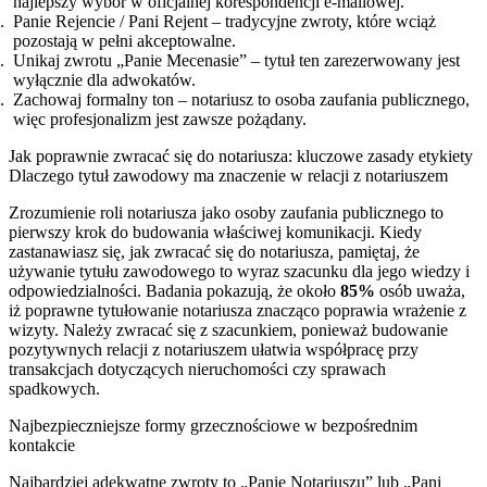
najlepszy wybór w oficjalnej korespondencji e-mailowej.
Panie Rejencie / Pani Rejent – tradycyjne zwroty, które wciąż
pozostają w pełni akceptowalne.
Unikaj zwrotu „Panie Mecenasie” – tytuł ten zarezerwowany jest
wyłącznie dla adwokatów.
Zachowaj formalny ton – notariusz to osoba zaufania publicznego,
więc profesjonalizm jest zawsze pożądany.
Jak poprawnie zwracać się do notariusza: kluczowe zasady etykiety
Dlaczego tytuł zawodowy ma znaczenie w relacji z notariuszem
Zrozumienie roli notariusza jako osoby zaufania publicznego to
pierwszy krok do budowania właściwej komunikacji. Kiedy
zastanawiasz się, jak zwracać się do notariusza, pamiętaj, że
używanie tytułu zawodowego to wyraz szacunku dla jego wiedzy i
odpowiedzialności. Badania pokazują, że około
85%
osób uważa,
iż poprawne tytułowanie notariusza znacząco poprawia wrażenie z
wizyty. Należy zwracać się z szacunkiem, ponieważ budowanie
pozytywnych relacji z notariuszem ułatwia współpracę przy
transakcjach dotyczących nieruchomości czy sprawach
spadkowych.
Najbezpieczniejsze formy grzecznościowe w bezpośrednim
kontakcie
Najbardziej adekwatne zwroty to „Panie Notariuszu” lub „Pani