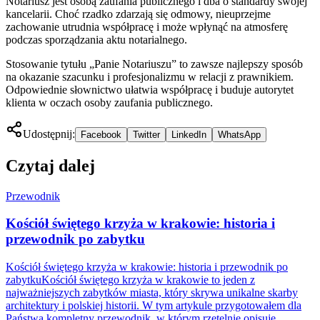
Notariusz jest osobą zaufania publicznego i dba o standardy swojej
kancelarii. Choć rzadko zdarzają się odmowy, nieuprzejme
zachowanie utrudnia współpracę i może wpłynąć na atmosferę
podczas sporządzania aktu notarialnego.
Stosowanie tytułu „Panie Notariuszu” to zawsze najlepszy sposób
na okazanie szacunku i profesjonalizmu w relacji z prawnikiem.
Odpowiednie słownictwo ułatwia współpracę i buduje autorytet
klienta w oczach osoby zaufania publicznego.
Udostępnij:
Facebook
Twitter
LinkedIn
WhatsApp
Czytaj dalej
Przewodnik
Kościół świętego krzyża w krakowie: historia i
przewodnik po zabytku
Kościół świętego krzyża w krakowie: historia i przewodnik po
zabytkuKościół świętego krzyża w krakowie to jeden z
najważniejszych zabytków miasta, który skrywa unikalne skarby
architektury i polskiej historii. W tym artykule przygotowałem dla
Państwa kompletny przewodnik, w którym rzetelnie opisuję