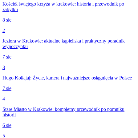
Kościół świętego krzyża w krakowie: historia i przewodnik po
zabytku
8 sie
2
Jeziora w Krakowie: aktualne kąpieliska i praktyczny poradnik
wypoczynku
7 sie
3
Hugo Kołłątaj: Życie, kariera i najważniejsze osiągnięcia w Polsce
7 sie
4
Stare Miasto w Krakowie: kompletny przewodnik po pomniku
historii
6 sie
5