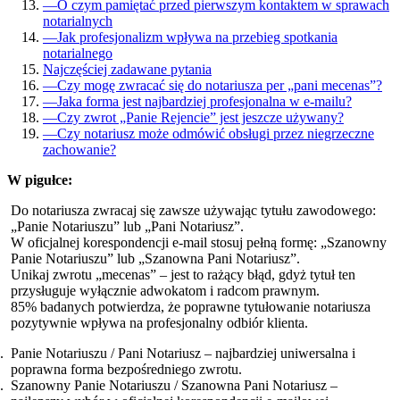
—
O czym pamiętać przed pierwszym kontaktem w sprawach
notarialnych
—
Jak profesjonalizm wpływa na przebieg spotkania
notarialnego
Najczęściej zadawane pytania
—
Czy mogę zwracać się do notariusza per „pani mecenas”?
—
Jaka forma jest najbardziej profesjonalna w e-mailu?
—
Czy zwrot „Panie Rejencie” jest jeszcze używany?
—
Czy notariusz może odmówić obsługi przez niegrzeczne
zachowanie?
W pigułce:
Do notariusza zwracaj się zawsze używając tytułu zawodowego:
„Panie Notariuszu” lub „Pani Notariusz”.
W oficjalnej korespondencji e-mail stosuj pełną formę: „Szanowny
Panie Notariuszu” lub „Szanowna Pani Notariusz”.
Unikaj zwrotu „mecenas” – jest to rażący błąd, gdyż tytuł ten
przysługuje wyłącznie adwokatom i radcom prawnym.
85% badanych potwierdza, że poprawne tytułowanie notariusza
pozytywnie wpływa na profesjonalny odbiór klienta.
Panie Notariuszu / Pani Notariusz – najbardziej uniwersalna i
poprawna forma bezpośredniego zwrotu.
Szanowny Panie Notariuszu / Szanowna Pani Notariusz –