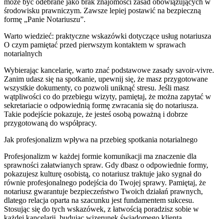
może być odebrane jako brak znajomości zasad obowiązujących w
środowisku prawniczym. Zawsze lepiej postawić na bezpieczną
formę „Panie Notariuszu”.
Warto wiedzieć: praktyczne wskazówki dotyczące usług notariusza
O czym pamiętać przed pierwszym kontaktem w sprawach
notarialnych
Wybierając kancelarię, warto znać podstawowe zasady savoir-vivre.
Zanim udasz się na spotkanie, upewnij się, że masz przygotowane
wszystkie dokumenty, co pozwoli uniknąć stresu. Jeśli masz
wątpliwości co do przebiegu wizyty, pamiętaj, że można zapytać w
sekretariacie o odpowiednią formę zwracania się do notariusza.
Takie podejście pokazuje, że jesteś osobą poważną i dobrze
przygotowaną do współpracy.
Jak profesjonalizm wpływa na przebieg spotkania notarialnego
Profesjonalizm w każdej formie komunikacji ma znaczenie dla
sprawności załatwianych spraw. Gdy dbasz o odpowiednie formy,
pokazujesz kulturę osobistą, co notariusz traktuje jako sygnał do
równie profesjonalnego podejścia do Twojej sprawy. Pamiętaj, że
notariusz gwarantuje bezpieczeństwo Twoich działań prawnych,
dlatego relacja oparta na szacunku jest fundamentem sukcesu.
Stosując się do tych wskazówek, z łatwością poradzisz sobie w
każdej kancelarii, budując wizerunek świadomego klienta.