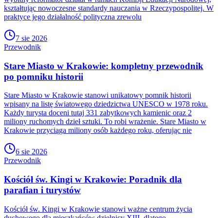
kształtując nowoczesne standardy nauczania w Rzeczypospolitej. W
praktyce jego działalność polityczna zrewolu
7 sie 2026
Przewodnik
Stare Miasto w Krakowie: kompletny przewodnik
po pomniku historii
Stare Miasto w Krakowie stanowi unikatowy pomnik historii
wpisany na listę światowego dziedzictwa UNESCO w 1978 roku.
Każdy turysta doceni tutaj 331 zabytkowych kamienic oraz 2
miliony ruchomych dzieł sztuki. To robi wrażenie. Stare Miasto w
Krakowie przyciąga miliony osób każdego roku, oferując nie
6 sie 2026
Przewodnik
Kościół św. Kingi w Krakowie: Poradnik dla
parafian i turystów
Kościół św. Kingi w Krakowie stanowi ważne centrum życia
duchowego dla mieszkańców dzielnicy XIII, dlatego