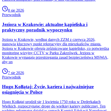
8 sie 2026
Przewodnik
Jeziora w Krakowie: aktualne kąpieliska i
praktyczny poradnik wypoczynku
Jeziora w Krakowie, według danych ZZM z czerwca 2026,
stanowią kluczowy punkt rekreacyjny dla mieszkańców miasta.
Jeziora w Krakowie oferują zróżnicowane kąpielisko, co potwierdza
monitoring wizyjny CCTV w Parku Zakrzówek. Jeziora w
Krakowie wymagają przestrzegania zasad bezpieczeństwa MSWiA,
aby un
7 sie 2026
Przewodnik
Hugo Kołłątaj: Życie, kariera i najważniejsze
osiągnięcia w Polsce
Hugo Kołłątaj urodził się 1 kwietnia 1750 roku w Dederkałach
Wielkich, rozpoczynając drogę do wielkiej kariery publicznej. Ten
wybitny reformator działał w ramach Komisji Edukacji Narodowej,