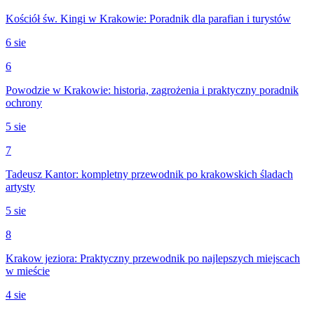
Kościół św. Kingi w Krakowie: Poradnik dla parafian i turystów
6 sie
6
Powodzie w Krakowie: historia, zagrożenia i praktyczny poradnik
ochrony
5 sie
7
Tadeusz Kantor: kompletny przewodnik po krakowskich śladach
artysty
5 sie
8
Krakow jeziora: Praktyczny przewodnik po najlepszych miejscach
w mieście
4 sie