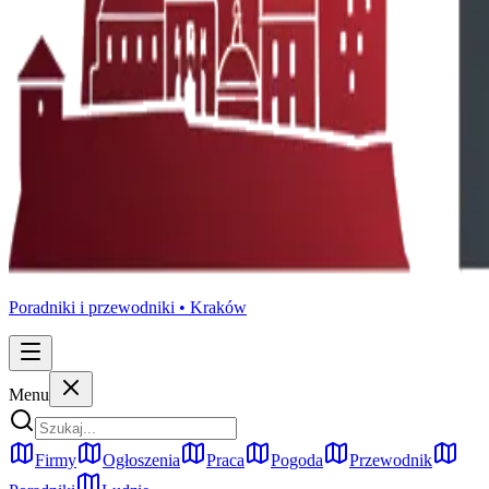
Poradniki i przewodniki •
Kraków
Menu
Firmy
Ogłoszenia
Praca
Pogoda
Przewodnik