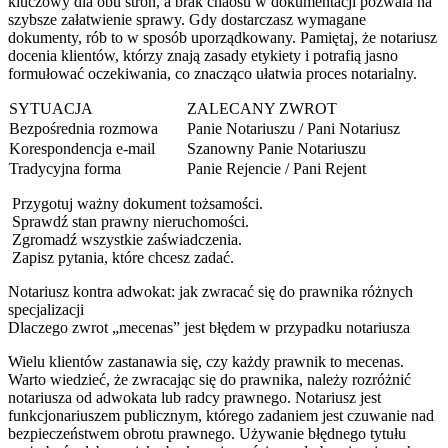
kluczowy dla obu stron, a brak chaosu w dokumentacji pozwala na
szybsze załatwienie sprawy. Gdy dostarczasz wymagane
dokumenty, rób to w sposób uporządkowany. Pamiętaj, że notariusz
docenia klientów, którzy znają zasady etykiety i potrafią jasno
formułować oczekiwania, co znacząco ułatwia proces notarialny.
SYTUACJA
ZALECANY ZWROT
Bezpośrednia rozmowa
Panie Notariuszu / Pani Notariusz
Korespondencja e-mail
Szanowny Panie Notariuszu
Tradycyjna forma
Panie Rejencie / Pani Rejent
Przygotuj ważny dokument tożsamości.
Sprawdź stan prawny nieruchomości.
Zgromadź wszystkie zaświadczenia.
Zapisz pytania, które chcesz zadać.
Notariusz kontra adwokat: jak zwracać się do prawnika różnych
specjalizacji
Dlaczego zwrot „mecenas” jest błędem w przypadku notariusza
Wielu klientów zastanawia się, czy każdy prawnik to mecenas.
Warto wiedzieć, że zwracając się do prawnika, należy rozróżnić
notariusza od adwokata lub radcy prawnego. Notariusz jest
funkcjonariuszem publicznym, którego zadaniem jest czuwanie nad
bezpieczeństwem obrotu prawnego. Używanie błędnego tytułu