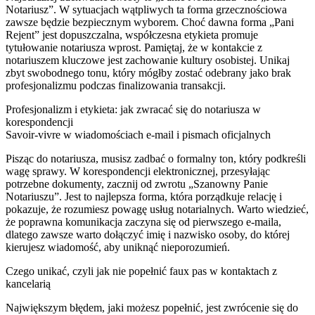
Notariusz”. W sytuacjach wątpliwych ta forma grzecznościowa
zawsze będzie bezpiecznym wyborem. Choć dawna forma „Pani
Rejent” jest dopuszczalna, współczesna etykieta promuje
tytułowanie notariusza wprost. Pamiętaj, że w kontakcie z
notariuszem kluczowe jest zachowanie kultury osobistej. Unikaj
zbyt swobodnego tonu, który mógłby zostać odebrany jako brak
profesjonalizmu podczas finalizowania transakcji.
Profesjonalizm i etykieta: jak zwracać się do notariusza w
korespondencji
Savoir-vivre w wiadomościach e-mail i pismach oficjalnych
Pisząc do notariusza, musisz zadbać o formalny ton, który podkreśli
wagę sprawy. W korespondencji elektronicznej, przesyłając
potrzebne dokumenty, zacznij od zwrotu „Szanowny Panie
Notariuszu”. Jest to najlepsza forma, która porządkuje relację i
pokazuje, że rozumiesz powagę usług notarialnych. Warto wiedzieć,
że poprawna komunikacja zaczyna się od pierwszego e-maila,
dlatego zawsze warto dołączyć imię i nazwisko osoby, do której
kierujesz wiadomość, aby uniknąć nieporozumień.
Czego unikać, czyli jak nie popełnić faux pas w kontaktach z
kancelarią
Największym błędem, jaki możesz popełnić, jest zwrócenie się do