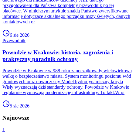
przygotowałem dla Państwa kompletny przewodnik po tej
placówce. W niniejszym artykule znajdą Państwo zweryfikowane
informacje dotyczące aktualnego porządku mszy świętych, danych
kontaktowych or
6 sie 2026
Przewodnik
Powodzie w Krakowie: historia, zagrożenia i
praktyczny poradnik ochrony
Powodzie w Krakowie w 988 roku zapoczątkowały wielowiekową
walkę o bezpieczeństwo miasta. System monitoringu poziomu wód
gruntowych oraz nowoczesny Model hydrodynamiczny koryta
Wisły wyznaczają dziś standardy ochrony. Powodzie w Krakowie
regularnie wymuszają modernizację infrastruktury. To fakt.W pi
5 sie 2026
Najnowsze
1