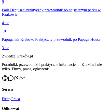
9
Park Decjusza: praktyczny przewodnik po najstarszym parku w
Krakowie
4 sie
10
Papugarnia Kraków: Praktyczny przewodnik po Papuga House
3 sie
ZwiedzajKraków.pl
Poradniki, przewodniki i praktyczne informacje — Kraków i nie
tylko. Firmy, praca, ogłoszenia.
Serwis
Firmy
Praca
Odkrywaj