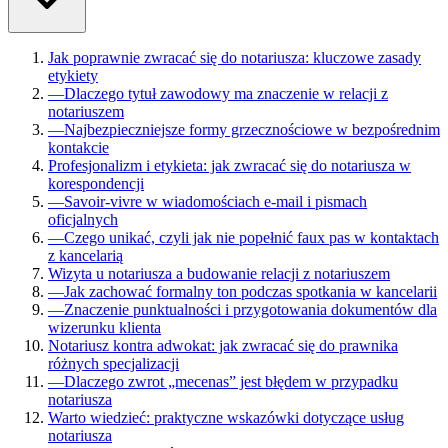
Jak poprawnie zwracać się do notariusza: kluczowe zasady
etykiety
—
Dlaczego tytuł zawodowy ma znaczenie w relacji z
notariuszem
—
Najbezpieczniejsze formy grzecznościowe w bezpośrednim
kontakcie
Profesjonalizm i etykieta: jak zwracać się do notariusza w
korespondencji
—
Savoir-vivre w wiadomościach e-mail i pismach
oficjalnych
—
Czego unikać, czyli jak nie popełnić faux pas w kontaktach
z kancelarią
Wizyta u notariusza a budowanie relacji z notariuszem
—
Jak zachować formalny ton podczas spotkania w kancelarii
—
Znaczenie punktualności i przygotowania dokumentów dla
wizerunku klienta
Notariusz kontra adwokat: jak zwracać się do prawnika
różnych specjalizacji
—
Dlaczego zwrot „mecenas” jest błędem w przypadku
notariusza
Warto wiedzieć: praktyczne wskazówki dotyczące usług
notariusza