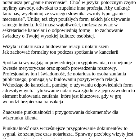
notariusza per „panie mecenasie”. Choć w języku potocznym często
mylimy zawody, adwokat to zupełnie inna profesja. Aby uniknąć
faux pas, wyeliminuj ze swojego słownika zwroty typu „panie
mecenasie”. Unikaj też zbyt poufałych form, takich jak używanie
samego imienia. Jeśli masz wątpliwości, możesz zapytać w
sekretariacie kancelarii o odpowiednią formę – to zachowanie
świadczy o Twojej wysokiej kulturze osobistej.
Wizyta u notariusza a budowanie relacji z notariuszem
Jak zachować formalny ton podczas spotkania w kancelarii
Spotkania wymagają odpowiedniego przygotowania, co obejmuje
kwestie merytoryczne oraz sposób prowadzenia rozmowy.
Profesjonalny ton i świadomość, że notariusz to osoba zaufania
publicznego, pomagają w budowaniu pozytywnych relacji.
Wchodząc do kancelarii, pamiętaj o używaniu odpowiednich form
adresatywnych. Tytułowanie notariusza zgodnie z jego zawodem to
element budowania zaufania, które jest kluczowe, gdy w grę
wchodzi bezpieczna transakcja.
Znaczenie punktualności i przygotowania dokumentów dla
wizerunku klienta
Punktualność oraz wcześniejsze przygotowanie dokumentów to
sygnał, że szanujesz czas notariusza. Sprawny przebieg wizyty jest